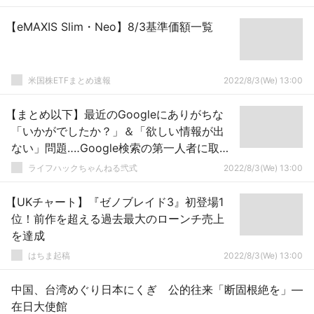
【eMAXIS Slim・Neo】8/3基準価額一覧
米国株ETFまとめ速報
2022/8/3(We) 13:00
【まとめ以下】最近のGoogleにありがちな
「いかがでしたか？」＆「欲しい情報が出
ない」問題‥‥Google検索の第一人者に取材
した結果→
ライフハックちゃんねる弐式
2022/8/3(We) 13:00
【UKチャート】『ゼノブレイド3』初登場1
位！前作を超える過去最大のローンチ売上
を達成
はちま起稿
2022/8/3(We) 13:00
中国、台湾めぐり日本にくぎ 公的往来「断固根絶を」―
在日大使館