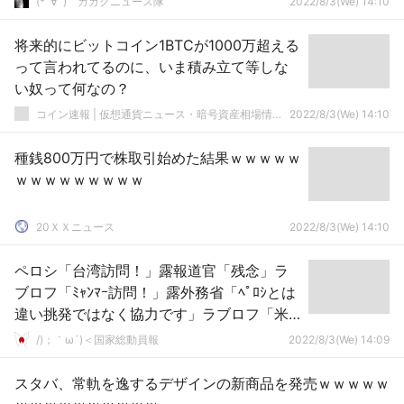
(*ﾟ∀ﾟ)ゞカガクニュース隊
2022/8/3(We) 14:10
将来的にビットコイン1BTCが1000万超える
って言われてるのに、いま積み立て等しな
い奴って何なの？
コイン速報 | 仮想通貨ニュース・暗号資産相場情報・5chまとめ
2022/8/3(We) 14:10
種銭800万円で株取引始めた結果ｗｗｗｗｗ
ｗｗｗｗｗｗｗｗｗ
20ＸＸニュース
2022/8/3(We) 14:10
ペロシ「台湾訪問！」露報道官「残念」ラ
ブロフ「ﾐｬﾝﾏｰ訪問！」露外務省「ﾍﾟﾛｼとは
違い挑発ではなく協力です」ラブロフ「米
国はやりたい放題だと示したいだけだ！」
/)；｀ω´)＜国家総動員報
2022/8/3(We) 14:09
→
スタバ、常軌を逸するデザインの新商品を発売ｗｗｗｗｗ