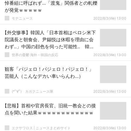
悼番組に呼ばれず…「渡鬼」関係者との軋轢
が発覚ｗｗｗｗｗ
モナニュース
2022/8/3(We) 13:00
【外交惨事】韓国人「日本首相はペロシ米下
院議長と朝食会、尹錫悦は休暇を理由に会
わず‥」中国の顔色を伺った可能性‥ 韓国
の反応
世界の憂鬱 海外・韓国の反応
2022/8/3(We) 13:00
観客「パジェロ！パジェロ！パジェロ！」
芸能人（こんなデカい車いらんわ…）
(*ﾟ∀ﾟ)ゞカガクニュース隊
2022/8/3(We) 13:00
【悲報】首相や官房長官、旧統一教会との接
点を聞いた結果ｗｗｗｗｗｗｗｗｗｗｗｗ
エクサワロス | ニュースまとめサイト
2022/8/3(We) 13:00