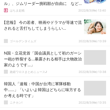
ル」、ジムリーダー挑戦順が自由に など
など
はちま起稿
2022/8/3(We) 13:40
【悲報】 今の若者、映画やドラマが等速で流
されると舌打ちしてしまうらしい…
ゴールデンタイムズ
2022/8/3(We) 13:39
N国・立花党首「国会議員として初のガーシ
ー砲が炸裂する…暴露される相手は大物政治
家のようです…」
政経ワロスまとめニュース♪
2022/8/3(We) 13:38
韓国人「速報：中国が台湾に軍隊移動
中……」「いよいよ韓国はどちらに味方する
か考える時です」
ニチカン!
2022/8/3(We) 13:35