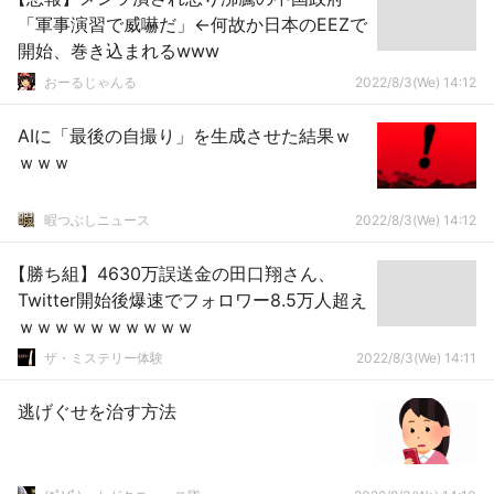
「軍事演習で威嚇だ」←何故か日本のEEZで
開始、巻き込まれるwww
おーるじゃんる
2022/8/3(We) 14:12
AIに「最後の自撮り」を生成させた結果ｗ
ｗｗｗ
暇つぶしニュース
2022/8/3(We) 14:12
【勝ち組】4630万誤送金の田口翔さん、
Twitter開始後爆速でフォロワー8.5万人超え
ｗｗｗｗｗｗｗｗｗｗ
ザ・ミステリー体験
2022/8/3(We) 14:11
逃げぐせを治す方法