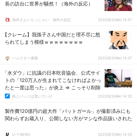
長の訪台に世界が騒然！（海外の反応）
海外さんいらっしゃい 海外の反応
2022/8/3(We) 14:37
【クレーム】我孫子さん中国だと理不尽に怒
られてしまう模様ｗｗｗｗｗｗｗｗ
ハムスター速報
2022/8/3(We) 14:37
「水ダウ」に抗議の日本吃音協会、公式サイ
トの「120万人が生まれてこなければよかっ
たと一度は思った」が炎上 ⇒ こっそり削除
銃とバッジは置いていけ
2022/8/3(We) 14:35
製作費120億円の超大作「バットガール」が撮影済みにも
関わらずお蔵入り、公開しない方がマシな作品扱いされた
U-1 NEWS
2022/8/3(We) 14:32