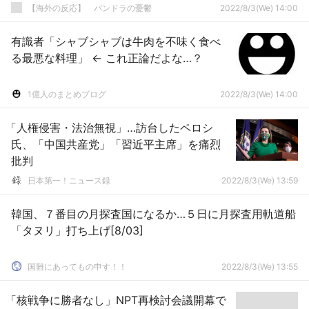
【海外の反応】 パンドラの憂鬱
2022/8/3(We) 14:00
有識者「シャブシャブは牛肉を不味く食べ
る最悪な料理」 ← これ正論だよな…？
1億人のまとめブログ
2022/8/3(We) 14:00
「人権侵害・法治無視」…訪台したペロシ
氏、「中国共産党」「習近平主席」を痛烈
批判
日本第一！ニュース録
2022/8/3(We) 13:59
韓国、７番目の月探査国になるか…５日に月探査用軌道船
「タヌリ」打ち上げ[8/03]
国難にあってもの申す！！
2022/8/3(We) 13:55
「核戦争に勝者なし」NPT再検討会議開幕で