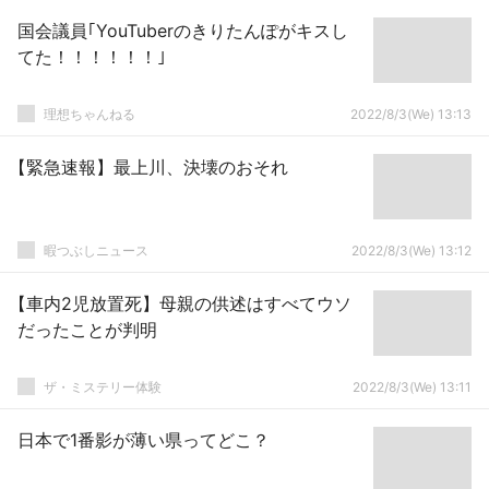
国会議員｢YouTuberのきりたんぽがキスし
てた！！！！！！｣
理想ちゃんねる
2022/8/3(We) 13:13
【緊急速報】最上川、決壊のおそれ
暇つぶしニュース
2022/8/3(We) 13:12
【車内2児放置死】母親の供述はすべてウソ
だったことが判明
ザ・ミステリー体験
2022/8/3(We) 13:11
日本で1番影が薄い県ってどこ？