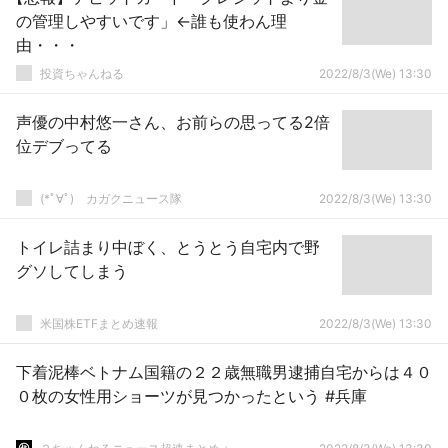
の管理しやすいです」←誰も使わん理
由・・・
投資ちゃんねる
2022/8/3(We) 13:30
声優の中村悠一さん、お前らの思ってる2倍
位デブってる
(*ﾟ∀ﾟ)ゞカガクニュース隊
2022/8/3(We) 13:30
トイレ詰まり中ぼく、とうとう自宅内で野
グソしてしまう
米国株ETFまとめ速報
2022/8/3(We) 13:30
下着泥棒ベトナム国籍の２２歳無職男逮捕自宅からは４０
０枚の女性用ショーツが見つかったという #兵庫