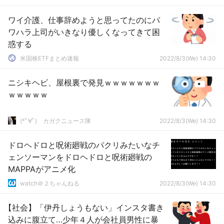
ワイ介護、仕事辞めようと思ってたのにパ
ワハラ上司がいきなり優しくなってきて困
惑する
米国株ETFまとめ速報
2022/8/3(We) 14:30
ニシキヘビ、屋根裏で発見ｗｗｗｗｗｗｗ
ｗｗｗｗｗ
(*ﾟ∀ﾟ)ゞカガクニュース隊
2022/8/3(We) 14:30
ドロヘドロと呪術廻戦のパクリみたいなチ
ェンソーマンをドロヘドロと呪術廻戦の
MAPPAがアニメ化
watch＠２ちゃんねる
2022/8/3(We) 14:30
【社会】「伊丹しょうもない」インスタ書き
込みに腹立て…少年４人が会社員男性に暴