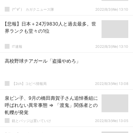
(*ﾟ∀ﾟ)ゞカガクニュース隊
2022/8/3(We) 13:10
【悲報】日本＋24万9830人と過去最多。世
界ランクも堂々の1位
IT速報
2022/8/3(We) 13:10
高校野球チアガール「盗撮やめろ」
【2ch】コピペ情報局
2022/8/3(We) 13:08
泉ピン子、9月の橋田壽賀子さん追悼番組に
呼ばれない異常事態 ⇒ 「渡鬼」関係者との
軋轢が発覚
銃とバッジは置いていけ
2022/8/3(We) 13:05