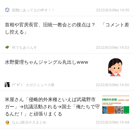
国難にあってもの申す！！
2022/8/3(We) 14:55
首相や官房長官、旧統一教会との接点は？ 「コメント差
し控える」
何でもありんす
2022/8/3(We) 14:53
水野愛理ちゃんジャングル丸出しwww
(*ﾟ∀ﾟ)ゞカガクニュース隊
2022/8/3(We) 14:50
米屋さん「侵略的外来種といえば武蔵野市
ガー」→抗議活動される→国士「俺たちで守
るんだ！」と頑張りまくる
なんJ政治ネタまとめ
2022/8/3(We) 14:48