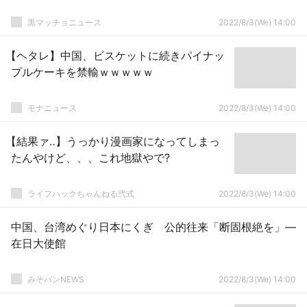
黒マッチョニュース
2022/8/3(We) 14:00
【ヘタレ】中国、ビスケットに続きパイナッ
プルケーキを禁輸ｗｗｗｗｗ
モナニュース
2022/8/3(We) 14:00
【結果ァ‥】うっかり漫画家になってしまっ
たんやけど、、、これ地獄やで?
ライフハックちゃんねる弐式
2022/8/3(We) 14:00
中国、台湾めぐり日本にくぎ 公的往来「断固根絶を」―
在日大使館
みそパンNEWS
2022/8/3(We) 14:00