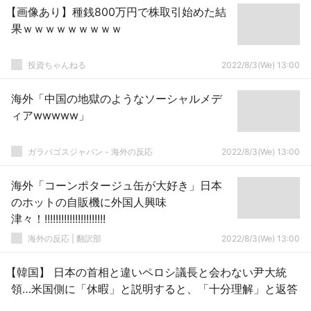
【画像あり】種銭800万円で株取引始めた結
果ｗｗｗｗｗｗｗｗｗ
投資ちゃんねる
2022/8/3(We) 13:00
海外「中国の地獄のようなソーシャルメデ
ィアwwwww」
ガラパゴスジャパン - 海外の反応
2022/8/3(We) 13:00
海外「コーンポタージュ缶が大好き」日本
のホットの自販機に外国人興味
津々！!!!!!!!!!!!!!!!!!!!!!!
海外の反応 | 翻訳部
2022/8/3(We) 13:00
【韓国】 日本の首相と違いペロシ議長と会わない尹大統
領…米国側に「休暇」と説明すると、「十分理解」と返答