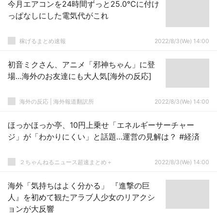
今月エアコンを24時間ずっと25.0℃に付け
っぱなしにした電気代がこれ
稼げるまとめ速報
2022/8/3(We) 14:00
初音ミクさん、アニメ「邪神ちゃん」に登
場…海外のお友達にも大人気[海外の反応]
海外の反応 | 海外報道翻訳所
2022/8/3(We) 14:00
ほっかほっか亭、10円上乗せ「エネルギーサーチャー
ジ」が「わかりにくい」と話題…運営の見解は？ #経済
２ちゃんねるニュース超速まとめ＋
2022/8/3(We) 14:00
海外「気持ちはよく分かる」 『進撃の巨
人』を初めて観たアラブ人少女のリアクシ
ョンが大反響