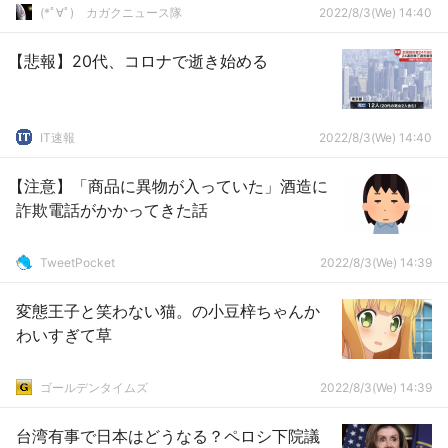
(*ﾟ∀ﾟ)ゞカガクニュース隊
2022/8/3(We) 14:40
【悲報】20代、コロナで逝き始める
IT速報
2022/8/3(We) 14:40
【注意】「商品に異物が入っていた」酒造に
詐欺電話がかかってきた話
TweetPocket
2022/8/3(We) 14:39
変態王子と笑わない猫。の小豆梓ちゃんか
わいすぎて草
ゴールデンタイムズ
2022/8/3(We) 14:39
台湾有事で日本はどうなる？ペロシ下院議