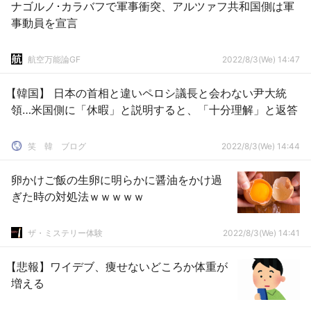
ナゴルノ･カラバフで軍事衝突、アルツァフ共和国側は軍
事動員を宣言
航空万能論GF
2022/8/3(We) 14:47
【韓国】 日本の首相と違いペロシ議長と会わない尹大統
領…米国側に「休暇」と説明すると、「十分理解」と返答
笑 韓 ブログ
2022/8/3(We) 14:44
卵かけご飯の生卵に明らかに醤油をかけ過
ぎた時の対処法ｗｗｗｗｗ
ザ・ミステリー体験
2022/8/3(We) 14:41
【悲報】ワイデブ、痩せないどころか体重が
増える