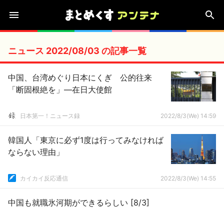
ニュース 2022/08/03 の記事一覧
中国、台湾めぐり日本にくぎ 公的往来
「断固根絶を」―在日大使館
日本第一！ニュース録
2022/8/3(We) 14:59
韓国人「東京に必ず1度は行ってみなければ
ならない理由」
カイカイ反応通信
2022/8/3(We) 14:55
中国も就職氷河期ができるらしい [8/3]