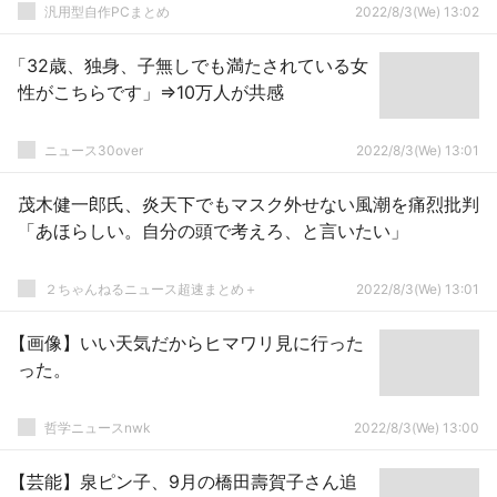
汎用型自作PCまとめ
2022/8/3(We) 13:02
「32歳、独身、子無しでも満たされている女
性がこちらです」⇒10万人が共感
ニュース30over
2022/8/3(We) 13:01
茂木健一郎氏、炎天下でもマスク外せない風潮を痛烈批判
「あほらしい。自分の頭で考えろ、と言いたい」
２ちゃんねるニュース超速まとめ＋
2022/8/3(We) 13:01
【画像】いい天気だからヒマワリ見に行った
った。
哲学ニュースnwk
2022/8/3(We) 13:00
【芸能】泉ピン子、9月の橋田壽賀子さん追