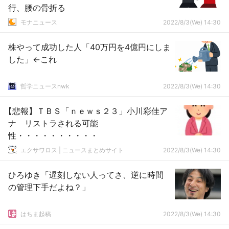
行、腰の骨折る
モナニュース
2022/8/3(We) 14:30
株やって成功した人「40万円を4億円にしま
した」←これ
哲学ニュースnwk
2022/8/3(We) 14:30
【悲報】ＴＢＳ「ｎｅｗｓ２３」小川彩佳ア
ナ リストラされる可能
性・・・・・・・・・・
エクサワロス | ニュースまとめサイト
2022/8/3(We) 14:30
ひろゆき「遅刻しない人ってさ、逆に時間
の管理下手だよね？」
はちま起稿
2022/8/3(We) 14:30