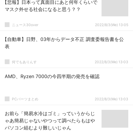
【悲報】日本って真面目にあと何年くらいで
マスク外せる社会になると思う？？
ニュース30over
2022/8/3(We) 13:05
【自動車】日野、03年からデータ不正 調査委報告書を公
表
何でもありんす
2022/8/3(We) 13:03
AMD、Ryzen 7000の今四半期の発売を確認
PCパーツまとめ
2022/8/3(We) 13:03
お前ら「簡易水冷はゴミ」っていうからじ
ゃあ簡易じゃないやつって調べたらもはや
パソコン組むより難しいじゃん