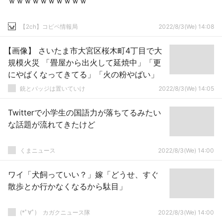
ｗｗｗｗｗｗｗｗｗｗ
【2ch】コピペ情報局
2022/8/3(We) 14:08
【画像】 さいたま市大宮区桜木町4丁目で大
規模火災 「畳屋から出火して延焼中」「更
にやばくなってきてる」「火の粉やばい」
銃とバッジは置いていけ
2022/8/3(We) 14:05
Twitterで小学生の国語力が落ちてるみたい
な話題が流れてきたけど
くまニュース
2022/8/3(We) 14:00
ワイ「犬飼っていい？」嫁「どうせ、すぐ
散歩とか行かなくなるから駄目」
(*ﾟ∀ﾟ)ゞカガクニュース隊
2022/8/3(We) 14:00