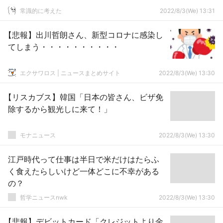
常識的に考えた
2022/8/3(We) 13:31
【悲報】出川哲朗さん、新型コロナに感染し
てしまう・・・・・・・・・・
エクサワロス | ニュースまとめサイト
2022/8/3(We) 13:30
【リスカブス】韓国「日本の皆さん、ビザ免
除するから観光しに来て！」
モナニュース
2022/8/3(We) 13:30
江戸時代って仕事は半日で米だけはたらふ
く食えたらしいけど一体どこに不幸がある
の？
哲学ニュースnwk
2022/8/3(We) 13:30
【悲報】デビットカード「クレジットより金