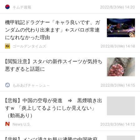
キムチ速報
2022/8/3(We) 14:20
機甲戦記ドラグナー「キャラ良いです、ガ
ンダムの代わり出来ます」←スパロボ常連
になれなかった理由
ゴールデンタイムズ
2022/8/3(We) 14:18
【閲覧注意】スタバの新作スイーツが気持ち
悪すぎると話題に
もみあげチャ～シュ～
2022/8/3(We) 14:15
【悲報】中国の空母が発進 ⇒ 黒煙噴き出
すｗ 「炎上してるようにしか見えない」
（動画あり）
News U.S.
2022/8/3(We) 14:13
【悲報】メンツ潰され怒り沸騰の中国政府