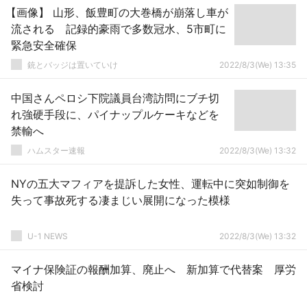
【画像】 山形、飯豊町の大巻橋が崩落し車が
流される 記録的豪雨で多数冠水、5市町に
緊急安全確保
銃とバッジは置いていけ
2022/8/3(We) 13:35
中国さんペロシ下院議員台湾訪問にブチ切
れ強硬手段に、パイナップルケーキなどを
禁輸へ
ハムスター速報
2022/8/3(We) 13:32
NYの五大マフィアを提訴した女性、運転中に突如制御を
失って事故死する凄まじい展開になった模様
U-1 NEWS
2022/8/3(We) 13:32
マイナ保険証の報酬加算、廃止へ 新加算で代替案 厚労
省検討