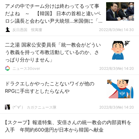
アメの中でチーム分けは終わってるって事
だよね ～ 【韓国】 日本の首相と違いペ
ロシ議長と会わない尹大統領…米国側に「休
暇」と説明すると、「十分理解」と返答
反日愚国 恨寓瘻
2022/8/3(We) 14:30
二之湯 国家公安委員長「統一教会がどうい
う教義を持って布教活動しているのか、さ
っぱり分かりません」
ニュース30over
2022/8/3(We) 14:20
ドラクエしかやったことないワイが他の
RPGに手出すとしたらなんや
(*ﾟ∀ﾟ)ゞカガクニュース隊
2022/8/3(We) 14:20
【スクープ】報道特集、安倍さんの統一教会の内部資料を
入手 年間約600億円が日本から韓国へ献金