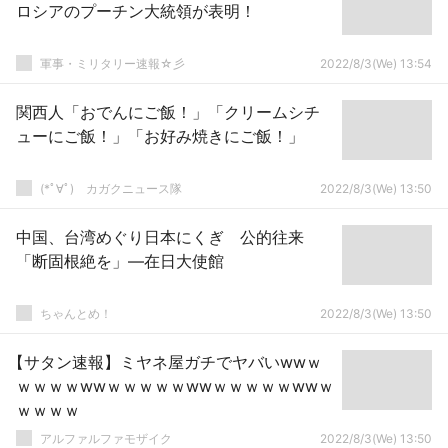
ロシアのプーチン大統領が表明！
軍事・ミリタリー速報☆彡
2022/8/3(We) 13:54
関西人「おでんにご飯！」「クリームシチ
ューにご飯！」「お好み焼きにご飯！」
(*ﾟ∀ﾟ)ゞカガクニュース隊
2022/8/3(We) 13:50
中国、台湾めぐり日本にくぎ 公的往来
「断固根絶を」―在日大使館
ちゃんとめ！
2022/8/3(We) 13:50
【サタン速報】ミヤネ屋ガチでヤバいwwｗ
ｗｗｗｗwwｗｗｗｗｗwwｗｗｗｗｗwwｗ
ｗｗｗｗ
アルファルファモザイク
2022/8/3(We) 13:50