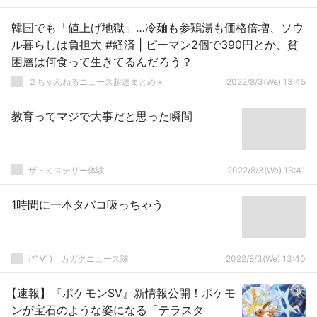
韓国でも「値上げ地獄」…冷麺も参鶏湯も価格倍増、ソウ
ル暮らしは負担大 #経済 | ピーマン2個で390円とか、貧
困層は何食って生きてるんだろう？
２ちゃんねるニュース超速まとめ＋
2022/8/3(We) 13:45
教育ってマジで大事だと思った瞬間
ザ・ミステリー体験
2022/8/3(We) 13:41
1時間に一本タバコ吸っちゃう
(*ﾟ∀ﾟ)ゞカガクニュース隊
2022/8/3(We) 13:40
【速報】『ポケモンSV』新情報公開！ポケモ
ンが宝石のような姿になる「テラスタ