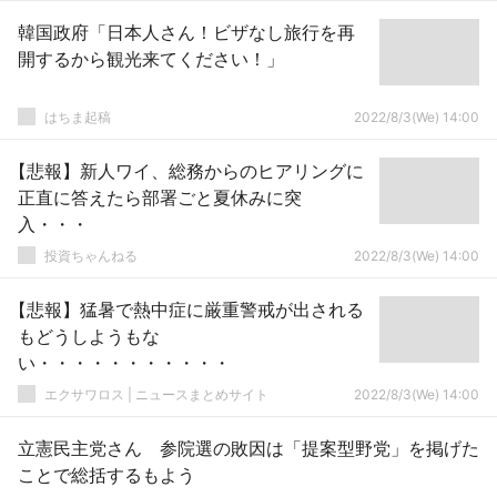
韓国政府「日本人さん！ビザなし旅行を再
開するから観光来てください！」
はちま起稿
2022/8/3(We) 14:00
【悲報】新人ワイ、総務からのヒアリングに
正直に答えたら部署ごと夏休みに突
入・・・
投資ちゃんねる
2022/8/3(We) 14:00
【悲報】猛暑で熱中症に厳重警戒が出される
もどうしようもな
い・・・・・・・・・・・
エクサワロス | ニュースまとめサイト
2022/8/3(We) 14:00
立憲民主党さん 参院選の敗因は「提案型野党」を掲げた
ことで総括するもよう