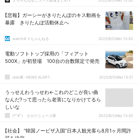
２ちゃんねるニュース超速まとめ＋
2022/8/3(We) 13:30
【悲報】ガーシーがきりたんぽのキス動画を
暴露 きりたんぽ活動休止へ
watch＠２ちゃんねる
2022/8/3(We) 13:30
電動ソフトトップ採用の「フィアット
500X」が初登場 100台の台数限定で発売
ゆめ痛 -NEWS ALERT-
2022/8/3(We) 13:21
うっせえわうっせわ←これのどこが良い曲
なんだ?って思ったら老害になりかけてるら
しいな
(*ﾟ∀ﾟ)ゞカガクニュース隊
2022/8/3(We) 13:20
【社会】 “韓国ノービザ入国”日本人観光客ら8月1ヶ月間許