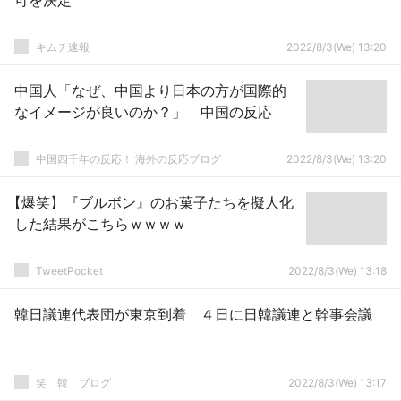
可を決定
キムチ速報
2022/8/3(We) 13:20
中国人「なぜ、中国より日本の方が国際的
なイメージが良いのか？」 中国の反応
中国四千年の反応！ 海外の反応ブログ
2022/8/3(We) 13:20
【爆笑】『ブルボン』のお菓子たちを擬人化
した結果がこちらｗｗｗｗ
TweetPocket
2022/8/3(We) 13:18
韓日議連代表団が東京到着 ４日に日韓議連と幹事会議
笑 韓 ブログ
2022/8/3(We) 13:17