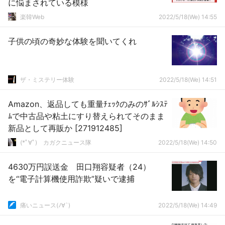
に悩まされている模様
楽韓Web
2022/5/18(We) 14:55
子供の頃の奇妙な体験を聞いてくれ
ザ・ミステリー体験
2022/5/18(We) 14:51
Amazon、返品しても重量ﾁｪｯｸのみのｻﾞﾙｼｽﾃ
ﾑで中古品や粘土にすり替えられてそのまま
新品として再販か [271912485]
(*ﾟ∀ﾟ)ゞカガクニュース隊
2022/5/18(We) 14:50
4630万円誤送金 田口翔容疑者（24）
を“電子計算機使用詐欺”疑いで逮捕
痛いニュース(ﾉ∀`)
2022/5/18(We) 14:49