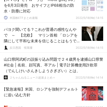
を6月3日発売 おサイフとIP68相当の防
水・防塵に対応
米国株ETFまとめ速報
2022/5/18(We) 14:15
パヨク聞いてる？これが普通の感性なんや
で ～ 【北欧】 マリン首相 「ロシアを
隣にして平和な未来を信じることはもうで
きない」
反日愚国 恨寓瘻
2022/5/18(We) 14:15
山口県阿武町の誤振り込み問題で２４歳男を逮捕山口県警
#社会 | 名前、顔写真、卒アル | 電子計算機使用詐欺罪
（でんしけいさんきしようさぎざい）とは、
２ちゃんねるニュース超速まとめ＋
2022/5/18(We) 14:14
【緊急速報】米国、ロシアを強制デフォルト
に追い込む方針