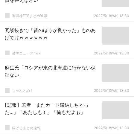
点を答えなさい
米国株ETFまとめ速報
2022/5/18(We) 13:30
冗談抜きで「昔のほうが良かった」ものあ
げてけｗｗｗｗｗｗ
哲学ニュースnwk
2022/5/18(We) 13:30
麻生氏「ロシアが東の北海道に行かない保
証ない」
ちゃんとめ！
2022/5/18(We) 13:30
【悲報】若者「またカード滞納しちゃっ
た…」「あたしも！」「俺もだよぉ」
稼げるまとめ速報
2022/5/18(We) 13:30