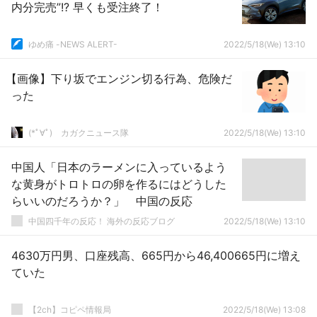
内分完売”!? 早くも受注終了！
ゆめ痛 -NEWS ALERT-
2022/5/18(We) 13:10
【画像】下り坂でエンジン切る行為、危険だ
った
(*ﾟ∀ﾟ)ゞカガクニュース隊
2022/5/18(We) 13:10
中国人「日本のラーメンに入っているよう
な黄身がトロトロの卵を作るにはどうした
らいいのだろうか？」 中国の反応
中国四千年の反応！ 海外の反応ブログ
2022/5/18(We) 13:10
4630万円男、口座残高、665円から46,400665円に増え
ていた
【2ch】コピペ情報局
2022/5/18(We) 13:08