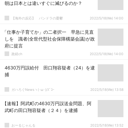
朝は日本とは違いすぐに滅びるのか？
【海外の反応】 パンドラの憂鬱
2022/5/18(We) 14:00
「仕事か子育てか」の二者択一 早急に見直
しを 識者(全世代型社会保障構築会議)が政
府に提言
政経ch
2022/5/18(We) 14:00
4630万円誤給付 田口翔容疑者（24）を逮
捕
ガハろぐNewsヽ(･ω･)/ｽﾞｺｰ
2022/5/18(We) 13:58
【速報】阿武町の4630万円誤送金問題、阿
武町の田口翔容疑者（２４）を逮捕
おーるじゃんる
2022/5/18(We) 13:52