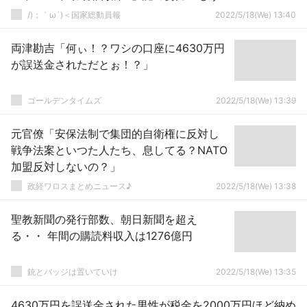
見習うべき国ない（血涙」ドイツ「軍事費
/)；｀ω´)＜国家総動員報
2022/5/18(We) 13:40
増！」→
両津勘吉「何ぃ！？ワシの口座に4630万円
が誤送金されただとぉ！？」
ゴールデンタイムズ
2022/5/18(We) 13:39
元官僚「安保法制で集団的自衛権に反対し
戦争法案といつた人たち、息してる？NATO
加盟反対しないの？」
政経ワロスまとめニュース♪
2022/5/18(We) 13:38
聖教新聞の発行部数、朝日新聞を超え
る・・ 年間の購読料収入は1276億円
銃とバッジは置いていけ
2022/5/18(We) 13:35
4630万円を誤送金された男性が税金を2000万円ほど納め