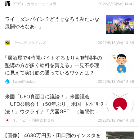
(*ﾟ∀ﾟ)ゞカガクニュース隊
2022/5/18(We) 14:41
ワイ「ダンバイン？どうせなろうみたいな
展開やろなあ…」
ゴールデンタイムズ
2022/5/18(We) 14:39
「居酒屋で4時間バイトするよりも1時間半の
塾講の方が多く給料を貰える」一見不条理
に見えて実は筋の通っているワケとは？
TweetPocket
2022/5/18(We) 14:39
米国「UFO真面目に議論！」米国議会
「UFO公聴会！（50年ぶり」米国「ﾚﾝﾄﾞﾘｰｽ
法！」ウクライナ「兵器GET！（無限供
給」米国「ﾏｰｼｬﾙﾌﾟﾗﾝ検討！（戦後復興の経
/)；｀ω´)＜国家総動員報
2022/5/18(We) 14:36
済支援」→
【画像】 4630万円男・田口翔のインスタを