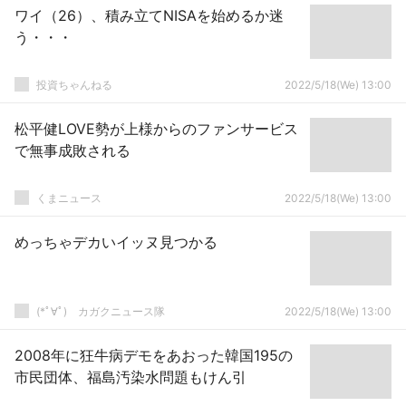
ワイ（26）、積み立てNISAを始めるか迷
う・・・
投資ちゃんねる
2022/5/18(We) 13:00
松平健LOVE勢が上様からのファンサービス
で無事成敗される
くまニュース
2022/5/18(We) 13:00
めっちゃデカいイッヌ見つかる
(*ﾟ∀ﾟ)ゞカガクニュース隊
2022/5/18(We) 13:00
2008年に狂牛病デモをあおった韓国195の
市民団体、福島汚染水問題もけん引