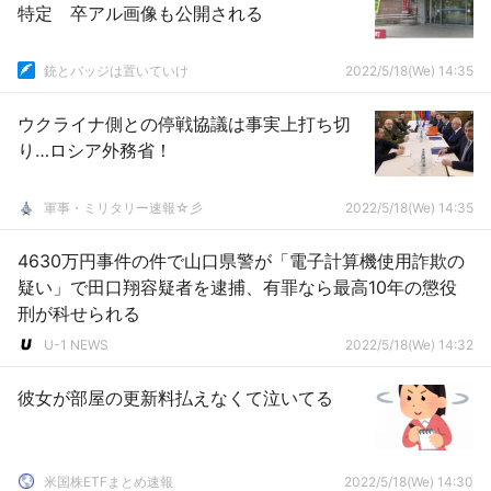
特定 卒アル画像も公開される
銃とバッジは置いていけ
2022/5/18(We) 14:35
ウクライナ側との停戦協議は事実上打ち切
り…ロシア外務省！
軍事・ミリタリー速報☆彡
2022/5/18(We) 14:35
4630万円事件の件で山口県警が「電子計算機使用詐欺の
疑い」で田口翔容疑者を逮捕、有罪なら最高10年の懲役
刑が科せられる
U-1 NEWS
2022/5/18(We) 14:32
彼女が部屋の更新料払えなくて泣いてる
米国株ETFまとめ速報
2022/5/18(We) 14:30