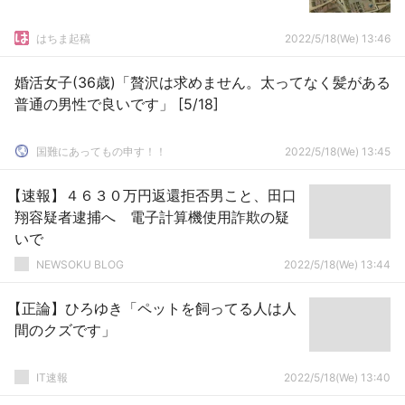
はちま起稿
2022/5/18(We) 13:46
婚活女子(36歳)「贅沢は求めません。太ってなく髪がある
普通の男性で良いです」 [5/18]
国難にあってもの申す！！
2022/5/18(We) 13:45
【速報】４６３０万円返還拒否男こと、田口
翔容疑者逮捕へ 電子計算機使用詐欺の疑
いで
NEWSOKU BLOG
2022/5/18(We) 13:44
【正論】ひろゆき「ペットを飼ってる人は人
間のクズです」
IT速報
2022/5/18(We) 13:40