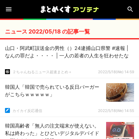
ニュース 2022/05/18 の記事一覧
山口・阿武町誤送金の男性（）24逮捕山口県警 #速報 |
なんの罪だよ・・・・ | 一人の若者の人生を狂わせたな
２ちゃんねるニュース超速まとめ＋
2022/5/18(We) 14:59
韓国人「韓国で売られている反日バーガー
がこちらｗｗｗｗｗ」
カイカイ反応通信
2022/5/18(We) 14:55
韓国高齢者「無人の注文端末が使えない。
私は終わった」とひどいデジタルデバイド