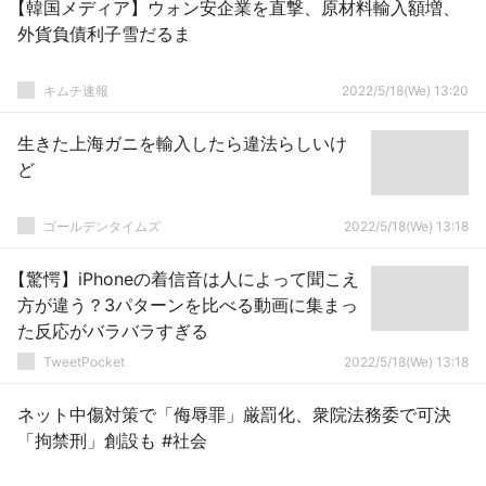
【韓国メディア】ウォン安企業を直撃、原材料輸入額増、
外貨負債利子雪だるま
キムチ速報
2022/5/18(We) 13:20
生きた上海ガニを輸入したら違法らしいけ
ど
ゴールデンタイムズ
2022/5/18(We) 13:18
【驚愕】iPhoneの着信音は人によって聞こえ
方が違う？3パターンを比べる動画に集まっ
た反応がバラバラすぎる
TweetPocket
2022/5/18(We) 13:18
ネット中傷対策で「侮辱罪」厳罰化、衆院法務委で可決
「拘禁刑」創設も #社会