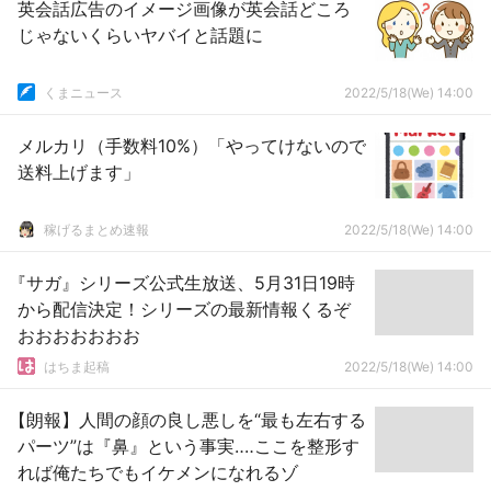
英会話広告のイメージ画像が英会話どころ
じゃないくらいヤバイと話題に
くまニュース
2022/5/18(We) 14:00
メルカリ（手数料10%）「やってけないので
送料上げます」
稼げるまとめ速報
2022/5/18(We) 14:00
『サガ』シリーズ公式生放送、5月31日19時
から配信決定！シリーズの最新情報くるぞ
おおおおおおお
はちま起稿
2022/5/18(We) 14:00
【朗報】人間の顔の良し悪しを“最も左右する
パーツ”は『鼻』という事実‥‥ここを整形す
れば俺たちでもイケメンになれるゾ