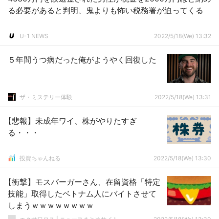
る必要があると判明、鬼よりも怖い税務署が迫ってくる
U-1 NEWS
2022/5/18(We) 13:32
５年間うつ病だった俺がようやく回復した
ザ・ミステリー体験
2022/5/18(We) 13:31
【悲報】未成年ワイ、株がやりたすぎ
る・・・
投資ちゃんねる
2022/5/18(We) 13:30
【衝撃】モスバーガーさん、在留資格「特定
技能」取得したベトナム人にバイトさせて
しまうｗｗｗｗｗｗｗｗ