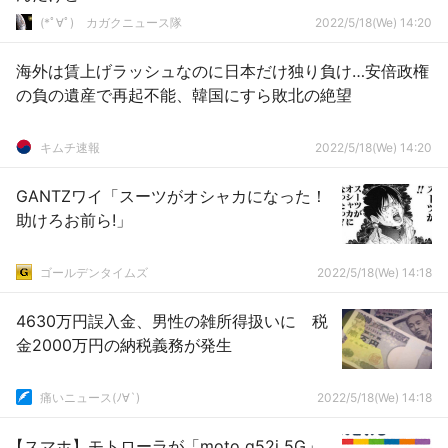
(*ﾟ∀ﾟ)ゞカガクニュース隊
2022/5/18(We) 14:20
海外は賃上げラッシュなのに日本だけ独り負け…安倍政権
の負の遺産で再起不能、韓国にすら敗北の絶望
キムチ速報
2022/5/18(We) 14:20
GANTZワイ「スーツがオシャカになった！
助けろお前ら!」
ゴールデンタイムズ
2022/5/18(We) 14:18
4630万円誤入金、男性の雑所得扱いに 税
金2000万円の納税義務が発生
痛いニュース(ﾉ∀`)
2022/5/18(We) 14:18
【スマホ】モトローラが「moto g52j 5G」