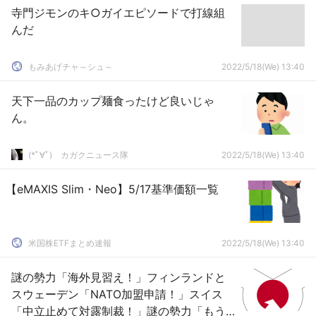
寺門ジモンのキ○ガイエピソードで打線組
んだ
もみあげチャ～シュ～
2022/5/18(We) 13:40
天下一品のカップ麺食ったけど良いじゃ
ん。
(*ﾟ∀ﾟ)ゞカガクニュース隊
2022/5/18(We) 13:40
【eMAXIS Slim・Neo】5/17基準価額一覧
米国株ETFまとめ速報
2022/5/18(We) 13:40
謎の勢力「海外見習え！」フィンランドと
スウェーデン「NATO加盟申請！」スイス
「中立止めて対露制裁！」謎の勢力「もう