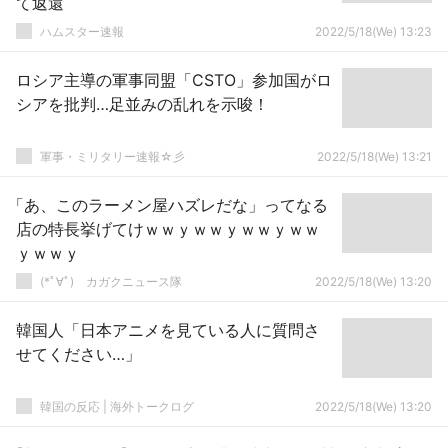
て返還
ハムスター速報
2022/5/18(We) 13:23
ロシア主導の軍事同盟「CSTO」参加国がロ
シアを批判…足並みの乱れを示唆！
軍事・ミリタリー速報☆彡
2022/5/18(We) 13:21
「あ、このラーメン屋ハズレだな」ってなる
店の特長挙げてけｗｗｙｗｗｙｗｗｙｗｗ
ｙｗｗｙ
(*ﾟ∀ﾟ)ゞカガクニュース隊
2022/5/18(We) 13:20
韓国人「日本アニメを見ている人に質問さ
せてください…」
韓国の反応 | 海外トークログ
2022/5/18(We) 13:20