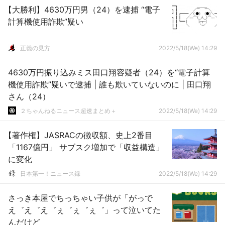
【大勝利】4630万円男（24）を逮捕 “電子
計算機使用詐欺”疑い
正義の見方
2022/5/18(We) 14:29
4630万円振り込みミス田口翔容疑者（24）を“電子計算
機使用詐欺”疑いで逮捕 | 誰も欺いていないのに | 田口翔
さん（24）
２ちゃんねるニュース超速まとめ＋
2022/5/18(We) 14:29
【著作権】JASRACの徴収額、史上2番目
「1167億円」 サブスク増加で「収益構造」
に変化
日本第一！ニュース録
2022/5/18(We) 14:29
さっき本屋でちっちゃい子供が「がっで
え゛え゛え゛ぇ゛ぇ゛ぇ゛」って泣いてた
んだけど