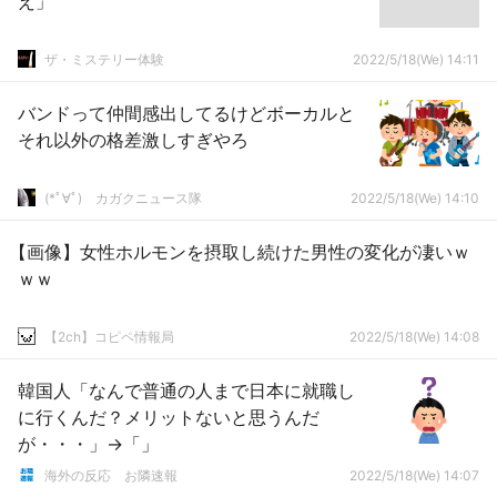
え」
ザ・ミステリー体験
2022/5/18(We) 14:11
バンドって仲間感出してるけどボーカルと
それ以外の格差激しすぎやろ
(*ﾟ∀ﾟ)ゞカガクニュース隊
2022/5/18(We) 14:10
【画像】女性ホルモンを摂取し続けた男性の変化が凄いｗ
ｗｗ
【2ch】コピペ情報局
2022/5/18(We) 14:08
韓国人「なんで普通の人まで日本に就職し
に行くんだ？メリットないと思うんだ
が・・・」→「」
海外の反応 お隣速報
2022/5/18(We) 14:07