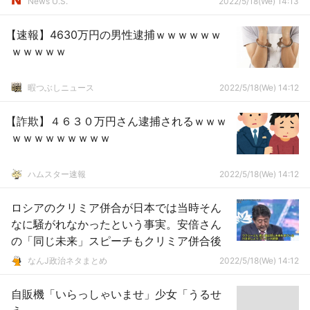
News U.S.
2022/5/18(We) 14:13
【速報】4630万円の男性逮捕ｗｗｗｗｗｗ
ｗｗｗｗｗ
暇つぶしニュース
2022/5/18(We) 14:12
【詐欺】４６３０万円さん逮捕されるｗｗｗ
ｗｗｗｗｗｗｗｗｗ
ハムスター速報
2022/5/18(We) 14:12
ロシアのクリミア併合が日本では当時そん
なに騒がれなかったという事実。安倍さん
の「同じ未来」スピーチもクリミア併合後
なんJ政治ネタまとめ
2022/5/18(We) 14:12
自販機「いらっしゃいませ」少女「うるせ