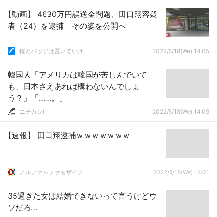
【動画】 4630万円誤送金問題、田口翔容疑
者（24）を逮捕 その姿を公開へ
銃とバッジは置いていけ
2022/5/18(We) 14:05
韓国人「アメリカは韓国が苦しんでいて
も、日本さえあれば構わないんでしょ
う？」「……。」
ニチカン!
2022/5/18(We) 14:05
【速報】 田口翔逮捕ｗｗｗｗｗｗｗ
アルファルファモザイク
2022/5/18(We) 14:01
35過ぎた女は結婚できないって言うけどウ
ソだろ…