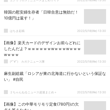
エクサワロス | ニュースまとめサイト
2022/5/18(We) 13:30
韓国の慰安婦生存者「日韓合意は無効だ！
10億円は返す！」
はちま起稿
2022/5/18(We) 13:30
【画像】楽天カードのデザインお前らどれに
したんだよ？ｗｗｗｗｗｗwｗｗｗwｗｗｗ
wｗｗｗ
(*ﾟ∀ﾟ)ゞカガクニュース隊
2022/5/18(We) 13:30
麻生副総裁「ロシアが東の北海道に行かないという保証な
い」 #自民
２ちゃんねるニュース超速まとめ＋
2022/5/18(We) 13:30
【画像】この中華モリモリ定食(780円)の欠