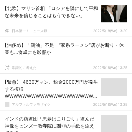
【北欧】マリン首相 「ロシアを隣にして平和
な未来を信じることはもうできない」
日本第一！ニュース録
2022/5/18(We) 13:29
【油多め】「鶏油」不足 “家系ラーメン”店がお断り・休
業も…食卓にも影響か
常識的に考えた
2022/5/18(We) 13:25
【緊急】 4630万マン、税金2000万円が発生
する模様
WWWWWWWWWWWWWWWWWWWWW
W
アルファルファモザイク
2022/5/18(We) 13:25
インドの窃盗団「悪夢はこりごり」盗んだ
神像をヒンズー教寺院に謝罪の手紙を添え