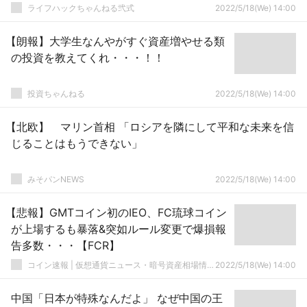
ライフハックちゃんねる弐式
2022/5/18(We) 14:00
【朗報】大学生なんやがすぐ資産増やせる類
の投資を教えてくれ・・・！！
投資ちゃんねる
2022/5/18(We) 14:00
【北欧】 マリン首相 「ロシアを隣にして平和な未来を信
じることはもうできない」
みそパンNEWS
2022/5/18(We) 14:00
【悲報】GMTコイン初のIEO、FC琉球コイン
が上場するも暴落&突如ルール変更で爆損報
告多数・・・【FCR】
コイン速報 | 仮想通貨ニュース・暗号資産相場情報・5chまとめ
2022/5/18(We) 14:00
中国「日本が特殊なんだよ」 なぜ中国の王