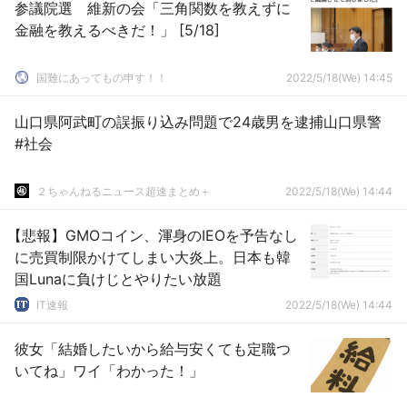
参議院選 維新の会「三角関数を教えずに
金融を教えるべきだ！」 [5/18]
国難にあってもの申す！！
2022/5/18(We) 14:45
山口県阿武町の誤振り込み問題で24歳男を逮捕山口県警
#社会
２ちゃんねるニュース超速まとめ＋
2022/5/18(We) 14:44
【悲報】GMOコイン、渾身のIEOを予告なし
に売買制限かけてしまい大炎上。日本も韓
国Lunaに負けじとやりたい放題
IT速報
2022/5/18(We) 14:44
彼女「結婚したいから給与安くても定職つ
いてね」ワイ「わかった！」