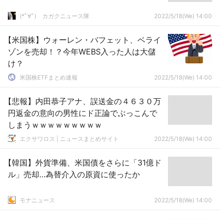
(*ﾟ∀ﾟ)ゞカガクニュース隊
2022/5/18(We) 14:00
【米国株】ウォーレン・バフェット、ベライ
ゾンを売却！？今年WEBS入った人は大儲
け？
米国株ETFまとめ速報
2022/5/18(We) 14:00
【悲報】内田恭子アナ、誤送金の４６３０万
円返金の意向の男性にド正論でぶっこんで
しまうｗｗｗｗｗｗｗｗｗ
エクサワロス | ニュースまとめサイト
2022/5/18(We) 14:00
【韓国】外貨準備、米国債をさらに「31億ド
ル」売却…為替介入の原資に使ったか
モナニュース
2022/5/18(We) 14:00