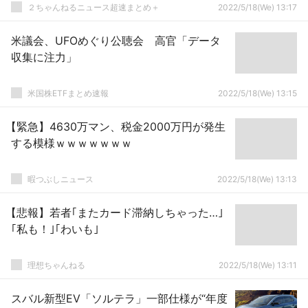
２ちゃんねるニュース超速まとめ＋
2022/5/18(We) 13:17
米議会、UFOめぐり公聴会 高官「データ
収集に注力」
米国株ETFまとめ速報
2022/5/18(We) 13:15
【緊急】4630万マン、税金2000万円が発生
する模様ｗｗｗｗｗｗｗ
暇つぶしニュース
2022/5/18(We) 13:13
【悲報】若者｢またカード滞納しちゃった…｣
｢私も！｣｢わいも｣
理想ちゃんねる
2022/5/18(We) 13:11
スバル新型EV「ソルテラ」一部仕様が“年度