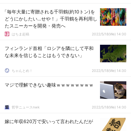
「毎年大量に寄贈される千羽鶴(約10トン)を
どうにかしたい…せや！」千羽鶴を再利用し
たスニーカーを開発・発売へ
はちま起稿
2022/5/18(We) 14:30
フィンランド首相「ロシアを隣にして平和
な未来を信じることはもうできない」
ちゃんとめ！
2022/5/18(We) 14:30
マジで理解できない趣味ｗｗｗｗｗｗｗｗ
哲学ニュースnwk
2022/5/18(We) 14:30
嫁に年収620万で安いって言われたんだが