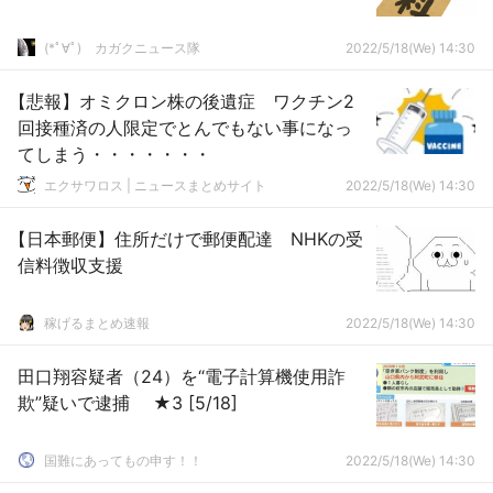
(*ﾟ∀ﾟ)ゞカガクニュース隊
2022/5/18(We) 14:30
【悲報】オミクロン株の後遺症 ワクチン2
回接種済の人限定でとんでもない事になっ
てしまう・・・・・・・
エクサワロス | ニュースまとめサイト
2022/5/18(We) 14:30
【日本郵便】住所だけで郵便配達 NHKの受
信料徴収支援
稼げるまとめ速報
2022/5/18(We) 14:30
田口翔容疑者（24）を“電子計算機使用詐
欺”疑いで逮捕 ★3 [5/18]
国難にあってもの申す！！
2022/5/18(We) 14:30