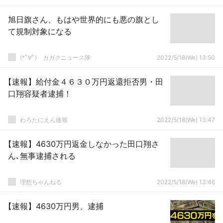
旭日旗さん、もはや世界的にも悪の旗とし
て規制対象になる
(*ﾟ∀ﾟ)ゞカガクニュース隊
2022/5/18(We) 13:50
【速報】給付金４６３０万円返還拒否男・田
口翔容疑者逮捕！
わろたにえん速報
2022/5/18(We) 13:47
【速報】4630万円返金しなかった田口翔さ
ん､無事逮捕される
理想ちゃんねる
2022/5/18(We) 13:46
【速報】4630万円男、逮捕