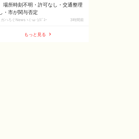
 場所時刻不明・許可なし・交通整理
し・市が関与否定
ガハろぐNewsヽ(･ω･)/ｽﾞｺｰ
3時間前
もっと見る