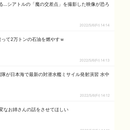
る…シアトルの「魔の交差点」を撮影した映像が恐ろ
2022/5/6(Fr) 14:14
違って2万トンの石油を燃やすｗ
2022/5/6(Fr) 14:13
艦隊が日本海で最新の対潜水艦ミサイル発射演習 水中
2022/5/6(Fr) 14:12
変なお姉さんの話をさせてほしい