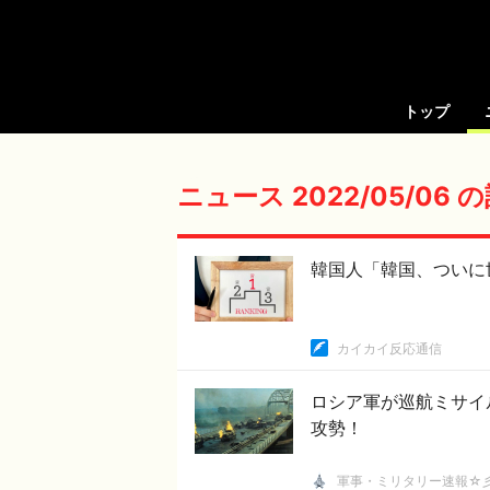
トップ
ニュース 2022/05/06
韓国人「韓国、ついに
カイカイ反応通信
ロシア軍が巡航ミサイ
攻勢！
軍事・ミリタリー速報☆