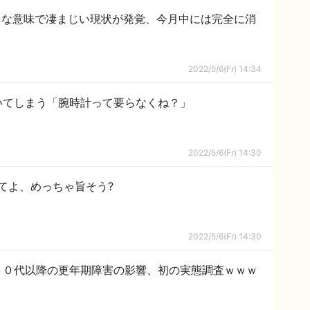
々な意味で凄まじい現状が発覚、今月中には完全に消
2022/5/6(Fr) 14:34
いてしまう「腕時計って要らなくね？」
2022/5/6(Fr) 14:30
てよ、めっちゃ旨そう?
2022/5/6(Fr) 14:30
４０代以降の更年期障害の影響、初の実態調査ｗｗｗ