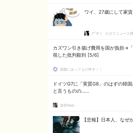
ワイ、27歳にして家賃
(*ﾟ∀ﾟ)ゞカガクニュース
カズワン引き揚げ費用を国が負担→「
視した批判殺到 [5/6]
国難にあってもの申す！！
ドイツG7に「実質G8」のはずの韓
と言うものの……
楽韓Web
【悲報】日本人、なぜ