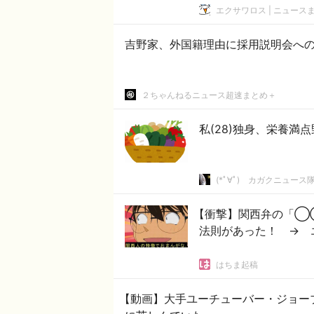
エクサワロス | ニュース
吉野家、外国籍理由に採用説明会へ
２ちゃんねるニュース超速まとめ＋
私(28)独身、栄養満
(*ﾟ∀ﾟ)ゞカガクニュース
【衝撃】関西弁の「◯
法則があった！ → 
はちま起稿
【動画】大手ユーチューバー・ジョー