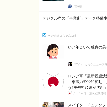
IT速報
デジタル庁の「事業所」データ整備
watch＠２ちゃんねる
いい年こいて独身の男
(*ﾟ∀ﾟ)ゞカガクニュース
ロシア軍「最新鋭艦沈没
「軍事力ﾗﾝｷﾝｸﾞ変
う1隻ｸﾘｳﾞｧｸ級が沈む
/)；｀ω´)＜国家総動員報
スパイク・チュンソフ