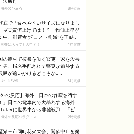
、決勝打
海外の小反応
8時間前
げ底で「食べやすいサイズになりまし
」→実質値上げでは！？ 物価上昇が
く中、消費者が“コスト削減”を実感す
場面 [8/9]
国難にあってもの申す！！
1時間前
国の農村で横暴を働く官吏一家を殺害
た男、指名手配されて警察が追跡する
農民が追いかけるどころか……
U-1 NEWS
3時間前
海外の反応】海外「日本の静寂を汚す
！」日本の電車内で大暴れする海外
ikTokerに世界中から非難殺到！「ビザ
取り消して即刻強制送還すべき」
海外の反応パラダイス
2時間前
琶湖三市同時花火大会、開催中止を発