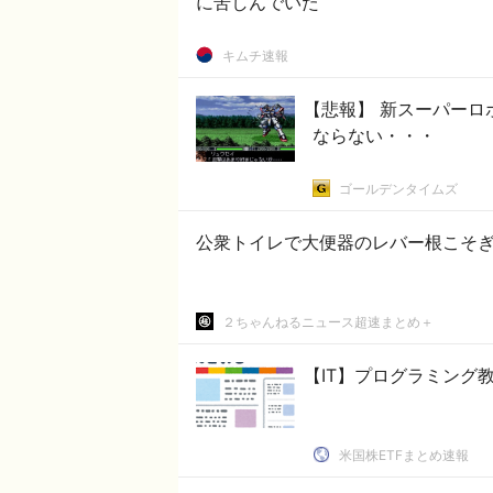
に苦しんでいた
キムチ速報
【悲報】 新スーパー
ならない・・・
ゴールデンタイムズ
公衆トイレで大便器のレバー根こそ
２ちゃんねるニュース超速まとめ＋
【IT】プログラミング
米国株ETFまとめ速報