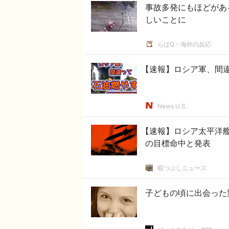
事故多発にもほどがあ
しいことに
らばQ - 海外の反応
【速報】ロシア軍、間
News U.S.
【速報】ロシア太平洋
の目標命中と発表
暇つぶしニュース
子どもの頃に出会った