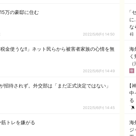
15万の豪邸に住む
「
に
な
隊
2022/5/6(Fr) 14:50
税金使うな!!」ネット民らから被害者家族の心情を無
海
く
（
2022/5/6(Fr) 14:49
国が招待されず。外交部は「まだ正式決定ではない」
【
中
る
ｗ
2022/5/6(Fr) 14:45
か筋トレを嫌がる
海
ジ