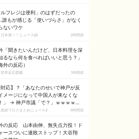
セルフレジは便利」のはずだったの
…誰もが感じる「使いづらさ」がなく
らないワケ
日本第一！ニュース録
2時間前
外「聞きたいんだけど、日本料理を深
知るなら何を食べればいいと思う？」
海外の反応）
世界反応図鑑
1時間前
神対応】？「あなたのせいで神戸が反
イメージになって中国人が来なくな
！」 → 神戸市議「で？」ｗｗｗｗｗ
ｗｗｗｗｗｗｗｗｗ
政経ワロスまとめニュース♪
6時間前
外の反応 山本由伸、無失点力投！ド
ャースついに連敗ストップ！大谷翔