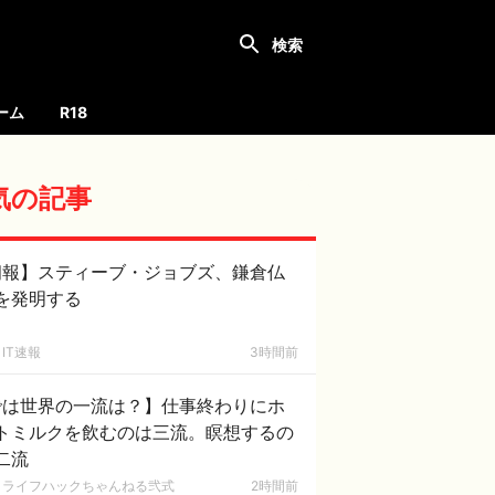
ーム
R18
気の記事
朗報】スティーブ・ジョブズ、鎌倉仏
を発明する
IT速報
3時間前
では世界の一流は？】仕事終わりにホ
トミルクを飲むのは三流。瞑想するの
二流
ライフハックちゃんねる弐式
2時間前