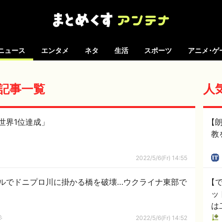
ニュース
エンタメ
ネタ
生活
スポーツ
アニメ･ゲ
 の記事一覧
人
世界1位達成」
【
教
2022/5/6(Fr) 14:55
ルでドニプロ川に掛かる橋を破壊…ウクライナ東部で
【
ッ
は
彡
2022/5/6(Fr) 14:52