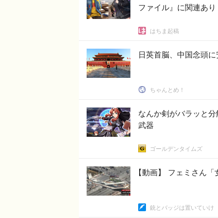
ファイル』に関連あり
はちま起稿
日英首脳、中国念頭に
ちゃんとめ！
なんか剣がバラッと分
武器
ゴールデンタイムズ
【動画】 フェミさん「
銃とバッジは置いていけ