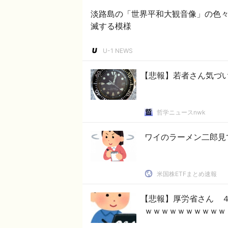
淡路島の「世界平和大観音像」の色
滅する模様
U-1 NEWS
【悲報】若者さん気づ
哲学ニュースnwk
ワイのラーメン二郎見
米国株ETFまとめ速報
【悲報】厚労省さん 
ｗｗｗｗｗｗｗｗｗｗ