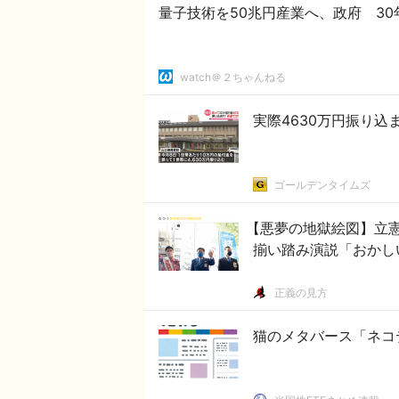
量子技術を50兆円産業へ、政府 3
watch＠２ちゃんねる
実際4630万円振り込
ゴールデンタイムズ
【悪夢の地獄絵図】立
揃い踏み演説「おかし
正義の見方
猫のメタバース「ネコデ