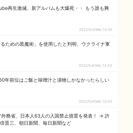
Tube再生激減、新アルバムも大爆死・・ もう誰も興
2022/5/4(We) 14:35
するための黒魔術」を使用したと判明、ウクライナ軍
る
2022/5/4(We) 14:33
60年前位はご飯と味噌汁と漬物しかなかったらしい
2022/5/4(We) 14:30
外務省、日本人63人の入国禁止措置を発表！ → 許
安倍晋三、朝日新聞、毎日新聞など