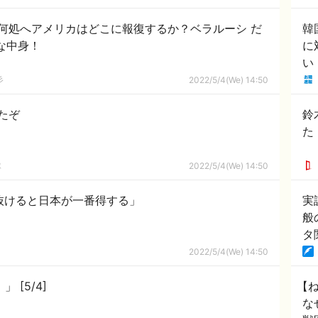
何処へアメリカはどこに報復するか？ベラルーシ だ
韓
な中身！
に
い
彡
2022/5/4(We) 14:50
たぞ
鈴
た
隊
2022/5/4(We) 14:50
が抜けると日本が一番得する」
実
般
タ
2022/5/4(We) 14:50
高市早苗 「ロシア入国拒否？上等や！」 [5/4]
【ね
な