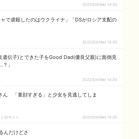
2022/5/4(We) 14:30
ャで虐殺したのはウクライナ」「DSがロシア支配の
2022/5/4(We) 14:30
優良遺伝子)とできた子をGood Dad(優良父親)に面倒見
…？」
隊
2022/5/4(We) 14:30
兵さん 「童顔すぎる」と少女を見逃してしま
まとめサイト
2022/5/4(We) 14:30
るんだけどさ