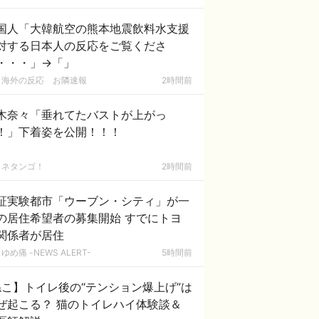
国人「大韓航空の熊本地震飲料水支援
対する日本人の反応をご覧くださ
・・・」→「」
海外の反応 お隣速報
2時間前
木奈々「垂れてたバストが上がっ
！」下着姿を公開！！！
ネタンゴ！
2時間前
証実験都市「ウーブン・シティ」が一
の居住希望者の募集開始 すでにトヨ
関係者が居住
ゆめ痛 -NEWS ALERT-
5時間前
こ】トイレ後の“テンション爆上げ”は
ぜ起こる？ 猫のトイレハイ体験談＆