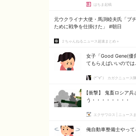
はちま起稿
元ウクライナ大使・馬渕睦夫氏「ブチ
ために戦争を仕掛けた」 #朝日
２ちゃんねるニュース超速まとめ＋
女子「Good Gene(
てもらえばいいのでは
(*ﾟ∀ﾟ)ゞカガクニュース
【衝撃】 鬼畜ロシア
う・・・・・・・・
エクサワロス | ニュース
俺自動車整備士やって