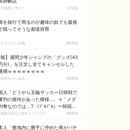
医師解説
常識的に考えた
37分前
国を旅行で周るのが趣味の奴でも最後
で残ってそうな都道府県
エアライン本舗
6時間前
報】週間少年ジャンプの「グッズ(43
円分)」を注文し全てキャンセルした
逮捕ｗｗｗｗｗｗｗｗ
投資ちゃんねる
9時間前
国人「どうやら五輪サッカー日韓戦で
審判の接待があった模様…」→「メダ
剥奪なのでは…？（ﾌﾞﾙﾌﾞﾙ」＝韓国の
応
韓国の反応 | 海外トークログ
8時間前
本人「敷地内に勝手に停めた車がバチ