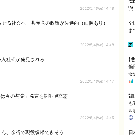
獣
2022/5/4(We) 14:49
らせる社会へ 共産党の政策が先進的（画像あり）
全
ま
2022/5/4(We) 14:48
い入社式が発見される
【悲
億
女
2022/5/4(We) 14:47
は今の与党」発言を謝罪 #立憲
韓
も
ル
反
2022/5/4(We) 14:45
)さん、余裕で現役復帰できそう
日