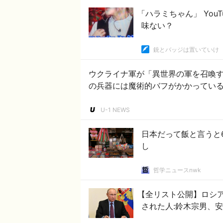
「ハラミちゃん」 You
味ない？
銃とバッジは置いていけ
ウクライナ軍が「異世界の軍を召喚
の兵器には魔術的バフがかかってい
U-1 NEWS
日本だって飯と言うと
し
哲学ニュースnwk
【全リスト公開】ロシア
された人:鈴木宗男、