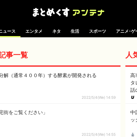
ニュース
エンタメ
ネタ
生活
スポーツ
アニメ･ゲ
 の記事一覧
人
分解（通常４００年）する酵素が開発される
高
タ
話
2022/5/4(We) 14:59
宅街をご覧ください」
中
ッ
2022/5/4(We) 14:55