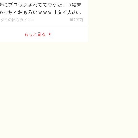
チにブロックされててウケた」→結末
めっちゃおもろいｗｗｗ【タイ人の反
】
タイの反応 タイコエ
5時間前
もっと見る