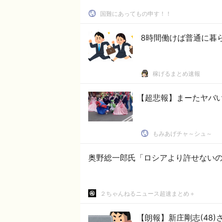
国難にあってもの申す！！
8時間働けば普通に暮
稼げるまとめ速報
【超悲報】まーたヤバ
もみあげチャ～シュ～
奥野総一郎氏「ロシアより許せないの
２ちゃんねるニュース超速まとめ＋
【朗報】新庄剛志(48