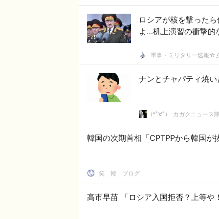
ロシアが核を撃ったら
よ…机上演習の衝撃的
軍事・ミリタリー速報☆
ナンとチャパティ焼い
(*ﾟ∀ﾟ)ゞカガクニュース
韓国の次期首相「CPTPPから韓国
笑 韓 ブログ