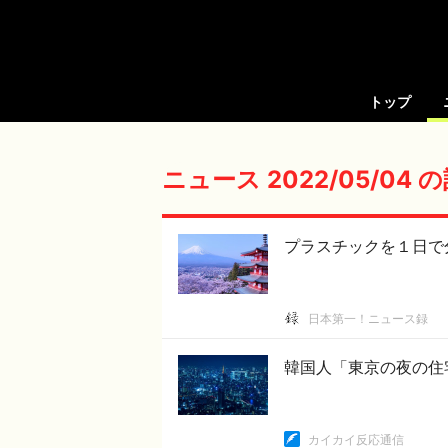
トップ
ニュース 2022/05/04
プラスチックを１日で
日本第一！ニュース録
韓国人「東京の夜の住
カイカイ反応通信