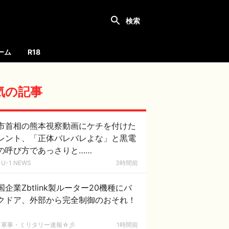
ーム
R18
気の記事
市首相の熊本視察動画にケチを付けた
レント、「正体バレバレよな」と黒電
の呼び方であっさりと……
U-1 NEWS
3時間前
国企業Zbtlink製ルーター20機種にバ
クドア、外部から完全制御のおそれ！
軍事・ミリタリー速報☆彡
1時間前