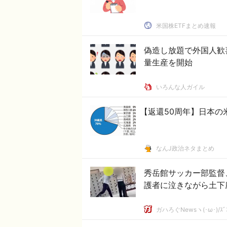
米国株ETFまとめ速報
偽造し放題で外国人歓
量生産を開始
いろんな人ガイル
【返還50周年】日本の
なんJ政治ネタまとめ
秀岳館サッカー部監督
護者に泣きながら土下
ガハろぐNewsヽ(･ω･)/ｽﾞ