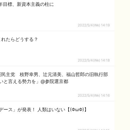
0年目標、新資本主義の柱に
2022/5/4(We) 14:19
まれたらどうする？
2022/5/4(We) 14:18
憲民主党 枝野幸男、辻元清美、福山哲郎の旧執行部
いと言える勢力を」@参院選京都
2022/5/4(We) 14:16
ース」が発表！ 人類はいない【(ΦωΦ)】