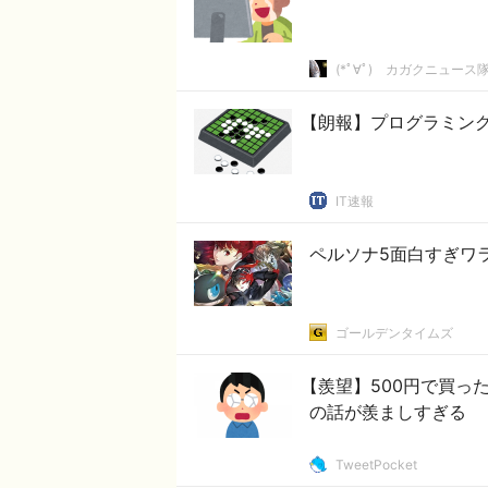
(*ﾟ∀ﾟ)ゞカガクニュース
【朗報】プログラミン
IT速報
ペルソナ5面白すぎワ
ゴールデンタイムズ
【羨望】500円で買っ
の話が羨ましすぎる
TweetPocket