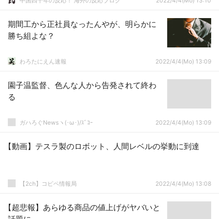
中国四千年の反応！ 海外の反応ブログ
2022/4/4(Mo) 13:10
期間工から正社員なったんやが、明らかに
勝ち組よな？
わろたにえん速報
2022/4/4(Mo) 13:09
園子温監督、色んな人から告発されて終わ
る
ガハろぐNewsヽ(･ω･)/ｽﾞｺｰ
2022/4/4(Mo) 13:09
【動画】テスラ製のロボット、人間レベルの挙動に到達
【2ch】コピペ情報局
2022/4/4(Mo) 13:08
【超悲報】あらゆる商品の値上げがヤバいと