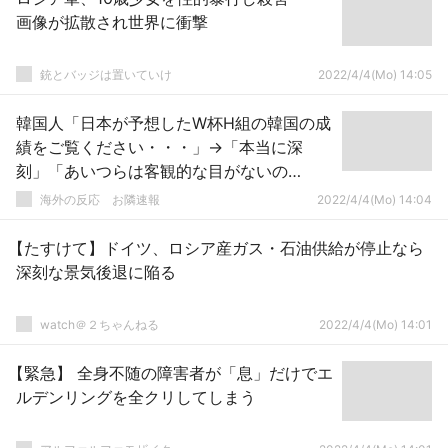
画像が拡散され世界に衝撃
銃とバッジは置いていけ
2022/4/4(Mo) 14:05
韓国人「日本が予想したW杯H組の韓国の成
績をご覧ください・・・」→「本当に深
刻」「あいつらは客観的な目がないの
か？」
海外の反応 お隣速報
2022/4/4(Mo) 14:04
【たすけて】ドイツ、ロシア産ガス・石油供給が停止なら
深刻な景気後退に陥る
watch＠２ちゃんねる
2022/4/4(Mo) 14:01
【緊急】 全身不随の障害者が「息」だけでエ
ルデンリングを全クリしてしまう