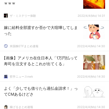
ｗｗｗ
ザ・ミステリー体験
2022/4/4(Mo) 14:31
嫁に給料全部渡すか否かで大喧嘩してしま
った
米国株ETFまとめ速報
2022/4/4(Mo) 14:30
【画像】アメリカ在住日本人「1万円払って
寿司を注文するとこれが出てくる」
哲学ニュースnwk
2022/4/4(Mo) 14:30
よく「少しでも借りたら過払金請求！」っ
てCMあるけどさ
稼げるまとめ速報
2022/4/4(Mo) 14:30