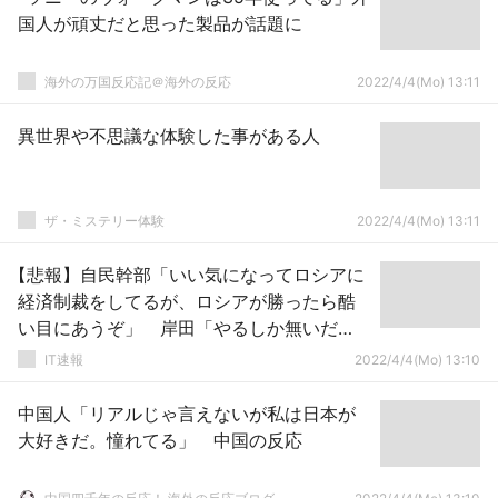
国人が頑丈だと思った製品が話題に
海外の万国反応記＠海外の反応
2022/4/4(Mo) 13:11
異世界や不思議な体験した事がある人
ザ・ミステリー体験
2022/4/4(Mo) 13:11
【悲報】自民幹部「いい気になってロシアに
経済制裁をしてるが、ロシアが勝ったら酷
い目にあうぞ」 岸田「やるしか無いだ
ろ！」
IT速報
2022/4/4(Mo) 13:10
中国人「リアルじゃ言えないが私は日本が
大好きだ。憧れてる」 中国の反応