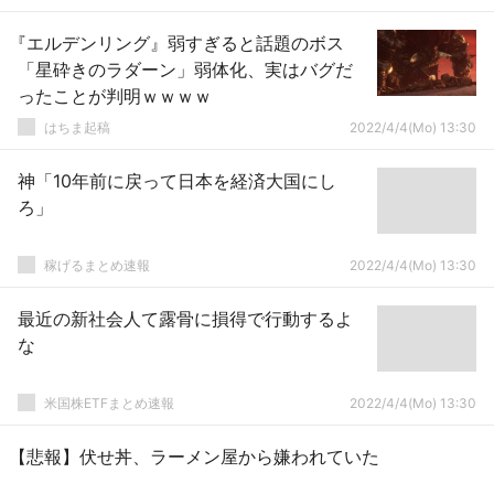
『エルデンリング』弱すぎると話題のボス
「星砕きのラダーン」弱体化、実はバグだ
ったことが判明ｗｗｗｗ
はちま起稿
2022/4/4(Mo) 13:30
神「10年前に戻って日本を経済大国にし
ろ」
稼げるまとめ速報
2022/4/4(Mo) 13:30
最近の新社会人て露骨に損得で行動するよ
な
米国株ETFまとめ速報
2022/4/4(Mo) 13:30
【悲報】伏せ丼、ラーメン屋から嫌われていた