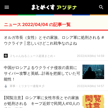
ニュース 2022/04/04 の記事一覧
オルガ市長（女性）とその家族、ロシア軍に処刑される #
ウクライナ | 悲しいけどこれ戦争なのよね
２ちゃんねるニュース超速まとめ＋
2022/4/4(Mo) 14:59
中国がロシアよるウクライナ侵攻の直前に
サイバー攻撃と英紙…計画を把握していた可
能性！
軍事・ミリタリー速報☆彡
2022/4/4(Mo) 14:57
【閲覧注意】ロシア軍に女性市長とその家族
が処刑される キーフ近郊で民間人410人の