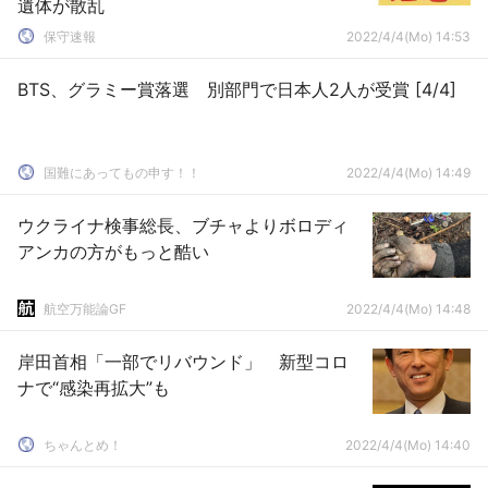
遺体が散乱
保守速報
2022/4/4(Mo) 14:53
BTS、グラミー賞落選 別部門で日本人2人が受賞 [4/4]
国難にあってもの申す！！
2022/4/4(Mo) 14:49
ウクライナ検事総長、ブチャよりボロディ
アンカの方がもっと酷い
航空万能論GF
2022/4/4(Mo) 14:48
岸田首相「一部でリバウンド」 新型コロ
ナで“感染再拡大”も
ちゃんとめ！
2022/4/4(Mo) 14:40