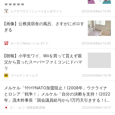
ｗｗｗｗｗ
エクサワロス | ニュースまとめサイト
2022/4/4(Mo) 14:20
【画像】公務員宿舎の風呂、さすがにボロす
ぎる
ガハろぐNewsヽ(･ω･)/ｽﾞｺｰ
2022/4/4(Mo) 14:20
【朗報】小学生ワイ、Wiiを買って貰えず親
父から貰ったスーパーファミコンにドハマ
リ
ゴールデンタイムズ
2022/4/4(Mo) 14:18
メルケル「ｳｸﾗｲﾅNATO加盟阻止！(2008年」ウクライナ
とロシア「戦争！」メルケル「自分の決断を支持！(2022
年」茂木幹事長「国会議員給与から1万円天引きする！(自
動募金」→
/)；｀ω´)＜国家総動員報
2022/4/4(Mo) 14:17