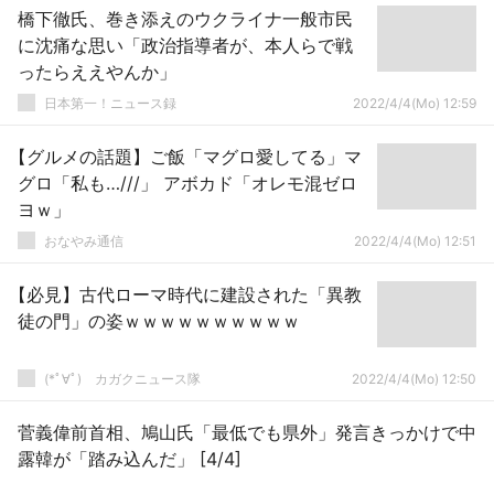
橋下徹氏、巻き添えのウクライナ一般市民
に沈痛な思い「政治指導者が、本人らで戦
ったらええやんか」
日本第一！ニュース録
2022/4/4(Mo) 12:59
【グルメの話題】ご飯「マグロ愛してる」マ
グロ「私も…///」 アボカド「オレモ混ゼロ
ヨｗ」
おなやみ通信
2022/4/4(Mo) 12:51
【必見】古代ローマ時代に建設された「異教
徒の門」の姿ｗｗｗｗｗｗｗｗｗｗ
(*ﾟ∀ﾟ)ゞカガクニュース隊
2022/4/4(Mo) 12:50
菅義偉前首相、鳩山氏「最低でも県外」発言きっかけで中
露韓が「踏み込んだ」 [4/4]