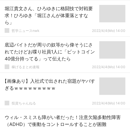
堀江貴文さん、ひろゆきに格闘技で対戦要
求！ひろゆき「堀江さんが体重落とすな
ら」
哲学ニュースnwk
2022/4/4(Mo) 14:00
底辺バイトだが周りの奴等から偉そうにさ
れてたけどお喋り社員1人に「ビットコイン
40億分持ってる」って伝えたら
稼げるまとめ速報
2022/4/4(Mo) 14:00
【画像あり】入社式で出された宿題がヤバす
ぎるｗｗｗｗｗｗｗｗｗ
投資ちゃんねる
2022/4/4(Mo) 14:00
ウィル・スミスも障がい者だった！注意欠陥多動性障害
（ADHD）で衝動をコントロールすることが困難