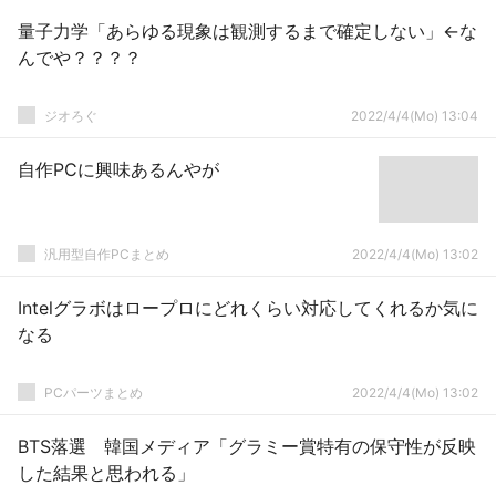
量子力学「あらゆる現象は観測するまで確定しない」←な
んでや？？？？
ジオろぐ
2022/4/4(Mo) 13:04
自作PCに興味あるんやが
汎用型自作PCまとめ
2022/4/4(Mo) 13:02
Intelグラボはロープロにどれくらい対応してくれるか気に
なる
PCパーツまとめ
2022/4/4(Mo) 13:02
BTS落選 韓国メディア「グラミー賞特有の保守性が反映
した結果と思われる」