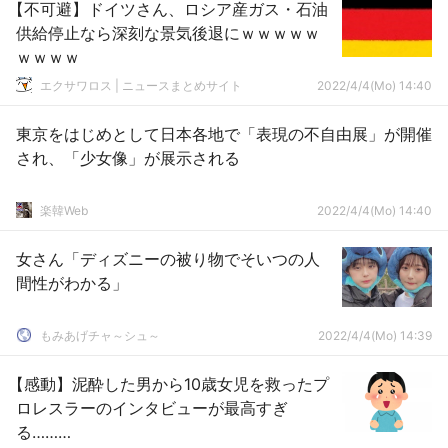
【不可避】ドイツさん、ロシア産ガス・石油
供給停止なら深刻な景気後退にｗｗｗｗｗ
ｗｗｗｗ
エクサワロス | ニュースまとめサイト
2022/4/4(Mo) 14:40
東京をはじめとして日本各地で「表現の不自由展」が開催
され、「少女像」が展示される
楽韓Web
2022/4/4(Mo) 14:40
女さん「ディズニーの被り物でそいつの人
間性がわかる」
もみあげチャ～シュ～
2022/4/4(Mo) 14:39
【感動】泥酔した男から10歳女児を救ったプ
ロレスラーのインタビューが最高すぎ
る………