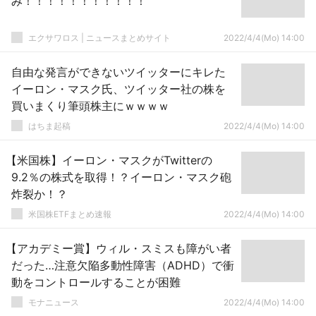
み！！！！！！！！！！！
エクサワロス | ニュースまとめサイト
2022/4/4(Mo) 14:00
自由な発言ができないツイッターにキレた
イーロン・マスク氏、ツイッター社の株を
買いまくり筆頭株主にｗｗｗｗ
はちま起稿
2022/4/4(Mo) 14:00
【米国株】イーロン・マスクがTwitterの
9.2％の株式を取得！？イーロン・マスク砲
炸裂か！？
米国株ETFまとめ速報
2022/4/4(Mo) 14:00
【アカデミー賞】ウィル・スミスも障がい者
だった…注意欠陥多動性障害（ADHD）で衝
動をコントロールすることが困難
モナニュース
2022/4/4(Mo) 14:00