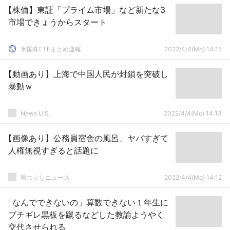
【株価】東証「プライム市場」など新たな3
市場できょうからスタート
米国株ETFまとめ速報
2022/4/4(Mo) 14:15
【動画あり】上海で中国人民が封鎖を突破し
暴動ｗ
News U.S.
2022/4/4(Mo) 14:13
【画像あり】公務員宿舎の風呂、ヤバすぎて
人権無視すぎると話題に
暇つぶしニュース
2022/4/4(Mo) 14:12
「なんでできないの」算数できない１年生に
ブチギレ黒板を蹴るなどした教諭ようやく
交代させられる