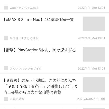
watch＠２ちゃんねる
2022/4/4(Mo) 13:01
【eMAXIS Slim・Neo】4/4基準価額一覧
米国株ETFまとめ速報
2022/4/4(Mo) 13:01
【衝撃】PlayStation5さん、闇が深すぎる
アルファルファモザイク
2022/4/4(Mo) 13:01
【９条教】共産・小池氏、この期に及んで
「９条！９条！９条！」と激推ししてしま
う…会場からは大きな拍手と赤旗
正義の見方
2022/4/4(Mo) 13:00