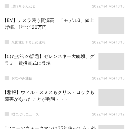
理想ちゃんねる
2022/4/4(Mo) 13:15
【EV】テスラ襲う資源高 「モデル3」値上
げ幅、1年で120万円
米国株ETFまとめ速報
2022/4/4(Mo) 13:15
【出たがりの話題】ゼレンスキー大統領、グ
ラミー賞授賞式に登場
おなやみ通信
2022/4/4(Mo) 13:15
【悲報】ウィル・スミスもクリス・ロックも
障害があったことが判明・・・
暇つぶしニュース
2022/4/4(Mo) 13:12
「ソニーのウォークマンは35年使ってる」外