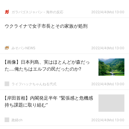
ガラパゴスジャパン - 海外の反応
2022/4/4(Mo) 13:00
ウクライナで女子市長とその家族が処刑
みそパンNEWS
2022/4/4(Mo) 13:00
【画像】日本列島、実はほとんどが森だっ
た‥‥俺たちはエルフの民だったのか?
ライフハックちゃんねる弐式
2022/4/4(Mo) 13:00
【岸田首相】内閣発足半年 “緊張感と危機感
持ち課題に取り組む”
政経ch
2022/4/4(Mo) 13:00