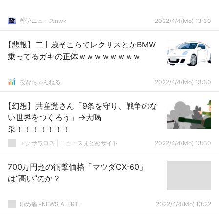
哲学ニュースnwk
2022/4/4(Mo) 13:30
【悲報】二十歳そこらでレクサスとかBMW
乗ってるガキの正体ｗｗｗｗｗｗｗｗ
投資ちゃんねる
2022/4/4(Mo) 13:30
【幻想】共産党さん「9条を守り、戦争のな
い世界をつくろう」→大喝
采！！！！！！！
エクサワロス | ニュースまとめサイト
2022/4/4(Mo) 13:30
700万円超の衝撃価格「マツダCX-60」
は“高い”のか？
ゆめ痛 -NEWS ALERT-
2022/4/4(Mo) 13:22