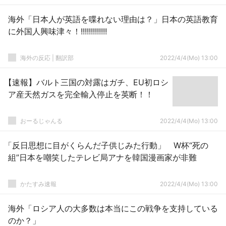
海外「日本人が英語を喋れない理由は？」日本の英語教育
に外国人興味津々！!!!!!!!!!!!!!
海外の反応 | 翻訳部
2022/4/4(Mo) 13:00
【速報】バルト三国の対露はガチ、EU初ロシ
ア産天然ガスを完全輸入停止を英断！！
おーるじゃんる
2022/4/4(Mo) 13:00
「反日思想に目がくらんだ子供じみた行動」 W杯“死の
組”日本を嘲笑したテレビ局アナを韓国漫画家が非難
かたすみ速報
2022/4/4(Mo) 13:00
海外「ロシア人の大多数は本当にこの戦争を支持している
のか？」