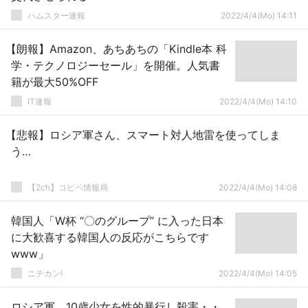
ハムスター速報
2022/4/4(Mo) 14:11
【朗報】Amazon、あちあちの「Kindle本 科
学・テクノロジーセール」を開催。人気書
籍が最大50%OFF
IT速報
2022/4/4(Mo) 14:10
【悲報】ロシア軍さん、スマート対人地雷を使ってしま
う…
【2ch】コピペ情報局
2022/4/4(Mo) 14:08
韓国人「W杯 “〇のグループ” に入った日本
に大歓喜する韓国人の反応がこちらです
www」
ニチカン!
2022/4/4(Mo) 14:05
ロシア軍、10歳少女を性的暴行し殺害・・