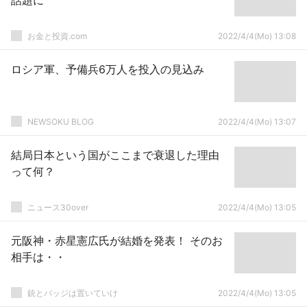
話題に
お金と投資.com
2022/4/4(Mo) 13:08
ロシア軍、予備兵6万人を投入の見込み
NEWSOKU BLOG
2022/4/4(Mo) 13:07
結局日本という国がここまで衰退した理由
って何？
ニュース30over
2022/4/4(Mo) 13:05
元阪神・赤星憲広氏が結婚を発表！ そのお
相手は・・
銃とバッジは置いていけ
2022/4/4(Mo) 13:05