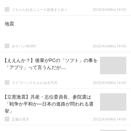
２ちゃんねるニュース超速まとめ＋
2022/4/4(Mo) 14:00
地震
みそパンNEWS
2022/4/4(Mo) 14:00
【ええんか？】後輩がPCの「ソフト」の事を
「アプリ」って言うんだが‥‥
ライフハックちゃんねる弐式
2022/4/4(Mo) 14:00
【立憲激震】共産・志位委員長、参院選は
「戦争か平和か―日本の進路が問われる選
挙」
正義の見方
2022/4/4(Mo) 14:00