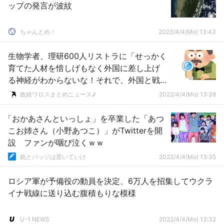
ップの発言が波紋
ちゃんとめ！
2022/4/4(Mo) 13:43
生物学者、理研600人リストラに「せっかく
育てた人材を惜しげもなく外国に差し上げ
る神経がわからないな！それで、外国と戦
争をして勝てると思う神経がさらにわから
政経ワロスまとめニュース♪
2022/4/4(Mo) 13:38
ない！」
「おかあさんといっしょ」を卒業した「あつ
こお姉さん（小野あつこ）」がTwitterを開
設 ファンが咽び泣くｗｗ
銃とバッジは置いていけ
2022/4/4(Mo) 13:35
ロシア軍が予備役の動員を決定、6万人を招集してウクラ
イナ戦線に送り込む腹積もりな模様
U-1 NEWS
2022/4/4(Mo) 13:32