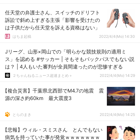
任天堂の弁護士さん、スイッチのドリフト
訴訟で斜め上すぎる主張「影響を受けたの
は子供だから任天堂を訴える資格はない」
はちま起稿
2022/4/4(Mo) 14:30
Jリーグ、山形×岡山での「明らかな競技規則の適用ミ
ス」を認める #サッカー | そもそもバックパスでもない説
は？ | 4人もいた審判が全員間違ったのが悲惨すぎる
２ちゃんねるニュース超速まとめ＋
2022/4/4(Mo) 14:29
【複合災害】千葉県北西部でM4.7の地震 震
源の深さ約60km 最大震度3
とらのまき
2022/4/4(Mo) 14:25
【悲報】ウィル・スミスさん とんでもない
病気を持っていた事が発覚ｗｗｗｗｗｗｗ