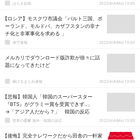
はちま起稿
2022/4/4(Mo) 13:00
【ロシア】モスクワ市議会「バルト三国、ポ
ーランド、モルドバ、カザフスタンの非ナ
チ化と非軍事化を求める 」
保守速報
2022/4/4(Mo) 13:00
メルカリでダウンロード版詐欺が徐々に話
題になってきたけど
稼げるまとめ速報
2022/4/4(Mo) 13:00
【悲報】韓国人「韓国のスーパースター
『BTS』がグラミー賞を受賞できず‥」
→「アジア人だから？」 韓国の反応
世界の憂鬱 海外・韓国の反応
2022/4/4(Mo) 13:00
【後悔】完全テレワークだから田舎の一軒家