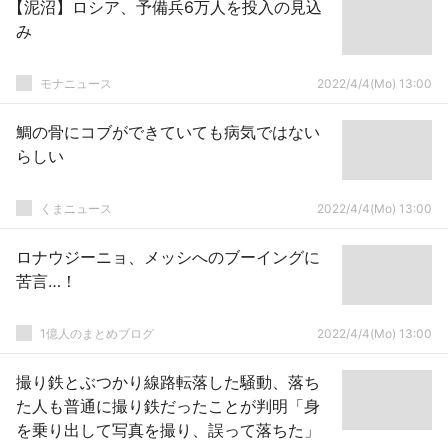
【泥沼】ロシア、予備兵6万人を投入の見込
み
モナニュース
2022/4/4(Mo) 13:00
鯛の骨にコブができていても病気ではない
らしい
くまニュース
2022/4/4(Mo) 13:00
ロナウジーニョ、メッシへのブーイングに
苦言…！
1億人のまとめブログ
2022/4/4(Mo) 13:00
撮り鉄とぶつかり線路転落した騒動、落ち
た人も普通に撮り鉄だったことが判明「身
を乗り出して写真を撮り、誤って落ちた」