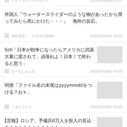
アルファルファモザイク
2022/4/4(Mo) 14:01
外国人『ウォータースライダーのような物があったから滑
ってみたら死にかけた・・・』 海外の反応。
海外反応！ I LOVE JAPAN
2022/4/4(Mo) 14:00
5ch「日本が戦争になったらアメリカに武器
大量に渡されて、頑張れよ！日本！で終わ
ると思う」
おーるじゃんる
2022/4/4(Mo) 14:00
同僚「ファイル名の末尾はyyyymmddをつ
ける？おｋ」
くまニュース
2022/4/4(Mo) 14:00
【悲報】ロシア、予備兵6万人を投入の見込