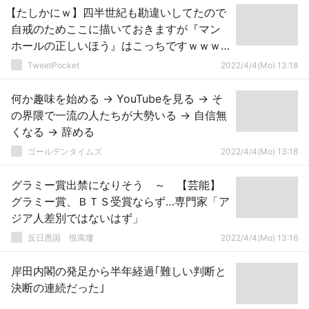
【たしかにｗ】四半世紀も勘違いしてたので
自戒のためここに描いておきますが『マン
ホールの正しいほう』はこっちですｗｗｗ
ｗｗ
TweetPocket
2022/4/4(Mo) 13:18
何か趣味を始める → YouTubeを見る → そ
の界隈で一流の人たちが大勢いる → 自信無
くなる → 辞める
ゴールデンタイムズ
2022/4/4(Mo) 13:18
グラミー賞出禁になりそう ～ 【芸能】
グラミー賞、ＢＴＳ受賞ならず…専門家「ア
ジア人差別ではないはず」
反日愚国 恨寓瘻
2022/4/4(Mo) 13:16
岸田内閣の発足から半年経過｢難しい判断と
決断の連続だった｣