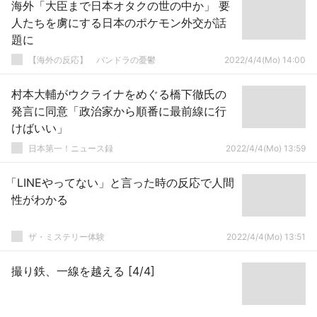
海外「大臣まで日本オタクの世の中か」 要
人たちを虜にする日本のポケモン外交が話
題に
【海外の反応】 パンドラの憂鬱
2022/4/4(Mo) 14:00
村本大輔がウクライナをめぐる橋下徹氏の
発言に同意「政治家から順番に最前線に行
けばいい」
日本第一！ニュース録
2022/4/4(Mo) 13:59
「LINEやってない」と言った時の反応で人間
性がわかる
ザ・ミステリー体験
2022/4/4(Mo) 13:51
撮り鉄、一線を越える [4/4]