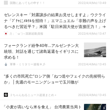
国難にあってもの申す！！
2022/4/4(Mo) 13:49
ゼレンスキー「対露譲歩の結果お見せしますよ」ウクライ
ナ「ﾌﾞﾁｬにﾒﾙｹﾙを招待！」エマニュエル「非難の声を上げ
るべきだ習近平？」米国「駐日米国大使が直接圧力！」→
/)；｀ω´)＜国家総動員報
2022/4/4(Mo) 13:47
フォークランド紛争40年…アルゼンチン大
統領、対話を通じて諸島返還をイギリスに
求める！
軍事・ミリタリー速報☆彡
2022/4/4(Mo) 13:45
”多くの市民死亡”ロシア側「ねつ造やフェイクの兆候明ら
か」 | 先週のモーニングショーで玉川徹が
２ちゃんねるニュース超速まとめ＋
2022/4/4(Mo) 13:45
「小麦が高いなら米を食え」 台湾農業当局ト