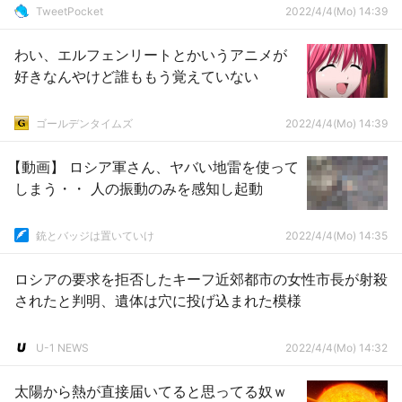
TweetPocket
2022/4/4(Mo) 14:39
わい、エルフェンリートとかいうアニメが
好きなんやけど誰ももう覚えていない
ゴールデンタイムズ
2022/4/4(Mo) 14:39
【動画】 ロシア軍さん、ヤバい地雷を使って
しまう・・ 人の振動のみを感知し起動
銃とバッジは置いていけ
2022/4/4(Mo) 14:35
ロシアの要求を拒否したキーフ近郊都市の女性市長が射殺
されたと判明、遺体は穴に投げ込まれた模様
U-1 NEWS
2022/4/4(Mo) 14:32
太陽から熱が直接届いてると思ってる奴ｗ