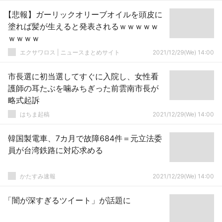
【悲報】ガーリックオリーブオイルを頭皮に
塗れば髪が生えると発表されるｗｗｗｗｗ
ｗｗｗｗ
エクサワロス | ニュースまとめサイト
2021/12/29(We) 14:00
市長選に初当選してすぐに入院し、女性看
護師の耳たぶを噛みちぎった前雲南市長が
略式起訴
はちま起稿
2021/12/29(We) 14:00
韓国製電車、7カ月で故障684件＝元立法委
員が台湾鉄路に対応求める
かたすみ速報
2021/12/29(We) 14:00
「闇が深すぎるツイート」が話題に