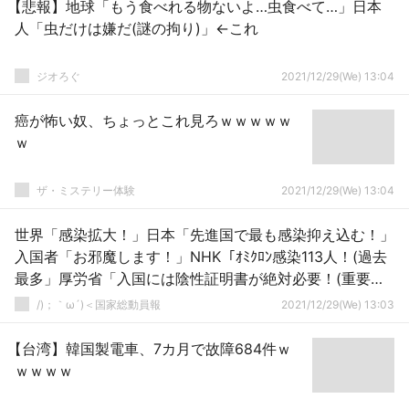
【悲報】地球「もう食べれる物ないよ…虫食べて…」日本
人「虫だけは嫌だ(謎の拘り)」←これ
ジオろぐ
2021/12/29(We) 13:04
癌が怖い奴、ちょっとこれ見ろｗｗｗｗｗ
ｗ
ザ・ミステリー体験
2021/12/29(We) 13:04
世界「感染拡大！」日本「先進国で最も感染抑え込む！」
入国者「お邪魔します！」NHK「ｵﾐｸﾛﾝ感染113人！(過去
最多」厚労省「入国には陰性証明書が絶対必要！(重要」
→
/)；｀ω´)＜国家総動員報
2021/12/29(We) 13:03
【台湾】韓国製電車、7カ月で故障684件ｗ
ｗｗｗｗ