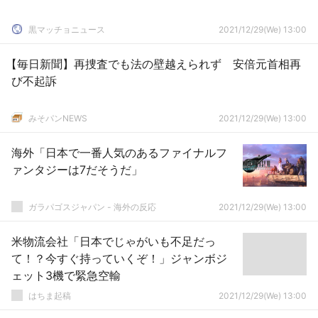
黒マッチョニュース
2021/12/29(We) 13:00
【毎日新聞】再捜査でも法の壁越えられず 安倍元首相再
び不起訴
みそパンNEWS
2021/12/29(We) 13:00
海外「日本で一番人気のあるファイナルフ
ァンタジーは7だそうだ」
ガラパゴスジャパン - 海外の反応
2021/12/29(We) 13:00
米物流会社「日本でじゃがいも不足だっ
て！？今すぐ持っていくぞ！」ジャンボジ
ェット3機で緊急空輸
はちま起稿
2021/12/29(We) 13:00