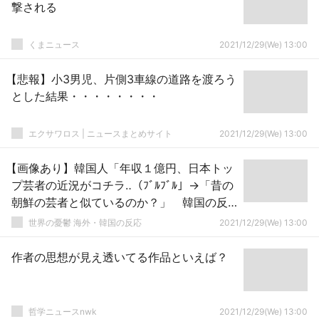
撃される
くまニュース
2021/12/29(We) 13:00
【悲報】小3男児、片側3車線の道路を渡ろう
とした結果・・・・・・・・
エクサワロス | ニュースまとめサイト
2021/12/29(We) 13:00
【画像あり】韓国人「年収１億円、日本トッ
プ芸者の近況がコチラ‥（ﾌﾞﾙﾌﾞﾙ」→「昔の
朝鮮の芸者と似ているのか？」 韓国の反
応
世界の憂鬱 海外・韓国の反応
2021/12/29(We) 13:00
作者の思想が見え透いてる作品といえば？
哲学ニュースnwk
2021/12/29(We) 13:00