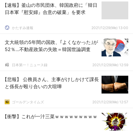
【速報】釜山の市民団体、韓国政府に「韓日
日本軍『慰安婦』合意の破棄」を要求
かたすみ速報
2021/12/29(We) 13:00
文大統領の5年間の国政、｢よくなかった｣が
52％…不動産政策の失敗＝韓国世論調査
日本第一！ニュース録
2021/12/29(We) 12:59
【悲報】 公務員さん、主事がけしかけて課長
と係長が殴り合いの大喧嘩
ゴールデンタイムズ
2021/12/29(We) 12:57
【衝撃】これが一汁三菜ｗｗｗｗｗｗｗｗｗ