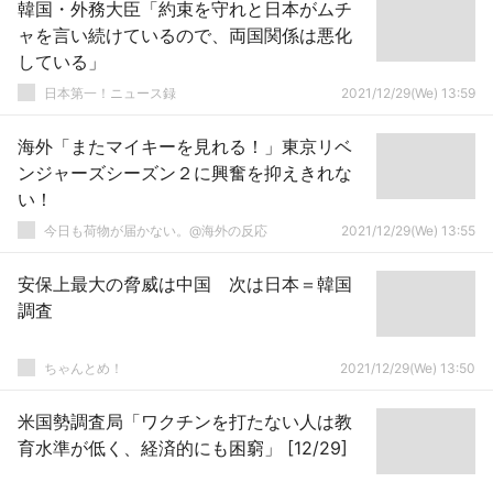
韓国・外務大臣「約束を守れと日本がムチ
ャを言い続けているので、両国関係は悪化
している」
日本第一！ニュース録
2021/12/29(We) 13:59
海外「またマイキーを見れる！」東京リベ
ンジャーズシーズン２に興奮を抑えきれな
い！
今日も荷物が届かない。@海外の反応
2021/12/29(We) 13:55
安保上最大の脅威は中国 次は日本＝韓国
調査
ちゃんとめ！
2021/12/29(We) 13:50
米国勢調査局「ワクチンを打たない人は教
育水準が低く、経済的にも困窮」 [12/29]