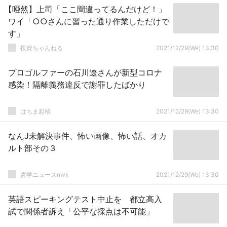
【唖然】上司「ここ間違ってるんだけど！」
ワイ「○○さんに習った通り作業しただけで
す」
投資ちゃんねる
2021/12/29(We) 13:30
プロゴルファーの石川遼さんが新型コロナ
感染！隔離義務違反で謝罪したばかり
はちま起稿
2021/12/29(We) 13:30
なんJ未解決事件、怖い画像、怖い話、オカ
ルト部その３
哲学ニュースnwk
2021/12/29(We) 13:30
英語スピーキングテスト中止を 都立高入
試で関係者訴え「公平な採点は不可能」