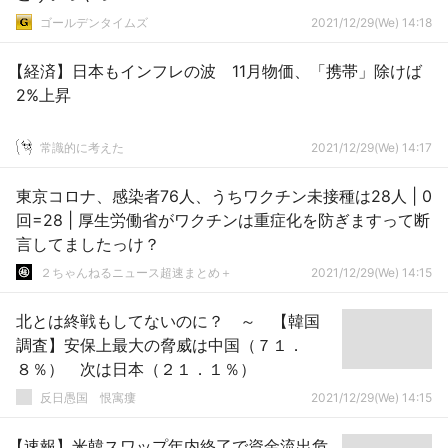
ゴールデンタイムズ
2021/12/29(We) 14:18
【経済】日本もインフレの波 11月物価、「携帯」除けば
2%上昇
常識的に考えた
2021/12/29(We) 14:17
東京コロナ、感染者76人、うちワクチン未接種は28人 | 0
回=28 | 厚生労働省がワクチンは重症化を防ぎますって断
言してましたっけ？
２ちゃんねるニュース超速まとめ＋
2021/12/29(We) 14:15
北とは終戦もしてないのに？ ～ 【韓国
調査】安保上最大の脅威は中国（７１．
８％） 次は日本（２１．１％）
反日愚国 恨寓瘻
2021/12/29(We) 14:15
【速報】米韓スワップ年内終了で資金流出危