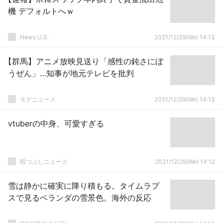
機 デフォルトへｗ
News U.S.
2021/12/29(We) 14:13
【群馬】アニメ放映見送り「感性の鈍さにぼ
うぜん」…知事が地元テレビを批判
モナニュース
2021/12/29(We) 14:13
vtuberの中身、可愛すぎる
暇つぶしニュース
2021/12/29(We) 14:12
雪は静かに確実に降り積もる。タイムラプ
スで見るベランダの雪景色。海外の反応