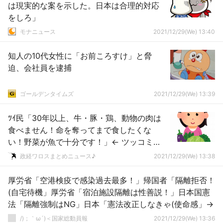
は現実的な案を示した。日本は合理的対応
をしろ」
モナニュース
2021/12/29(We) 13:40
知人の10代女性に「お前ころすけ」と脅
迫、会社員を逮捕
ゴールデンタイムズ
2021/12/29(We) 13:39
ﾂｲ民「30年以上、牛・豚・鶏、動物の肉は
食べません！命を奪ってまで食したくな
い！野菜が魚で十分です！」← ツッコミ殺
到 ………
政経ワロスまとめニュース♪
2021/12/29(We) 13:38
厚労省「空港検疫で感染過去最多！」帰国者「隔離拒否！
(自宅待機」厚労省「宿泊施設隔離は性善説！」日本国憲
法「隔離強制はNG」日本「憲法改正しなきゃ(使命感」→
/)；｀ω´)＜国家総動員報
2021/12/29(We) 13:36