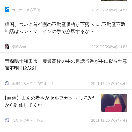
カイカイ反応通信
2021/12/29(We) 14:55
韓国、ついに首都圏の不動産価格が下落へ……不動産不敗
神話はムン・ジェインの手で崩壊するか？
楽韓Web
2021/12/29(We) 14:55
青森県十和田市 農業高校の牛の世話当番が牛に蹴られ意
識不明 [12/29]
国難にあってもの申す！！
2021/12/29(We) 14:49
【画像】まんの者やがセルフカットしてみた
から評価してくれ
もみあげチャ～シュ～
2021/12/29(We) 14:48