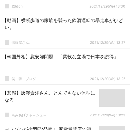
政経ch
2021/12/29(We) 13:30
【動画】横断歩道の家族を襲った飲酒運転の暴走車がひど
い。
情報屋さん。
2021/12/29(We) 13:27
【韓国外相】慰安婦問題 「柔軟な立場で日本を説得」
笑 韓 ブログ
2021/12/29(We) 13:25
【悲報】唐澤貴洋さん、とんでもない体型に
なる
もみあげチャ～シュ～
2021/12/29(We) 13:23
ヨドバシが小型EV発売！ 家電量販店で初