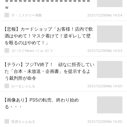
ｗｗｗｗｗｗｗｗｗｗｗｗｗｗｗｗｗｗｗ
ｗ
ザ・ミステリー体験
2021/12/29(We) 14:04
【悲報】カードショップ「お客様！店内で飲
酒はやめて！マスク着けて！逆ギレして壁
を殴るのはやめて！」
ガハろぐNewsヽ(･ω･)/ｽﾞｺｰ
2021/12/29(We) 14:03
【テラハ】フジTV終了！ 頑なに拒否してい
た「台本・未放送・企画書」を提示するよ
う裁判所が命令
おーるじゃんる
2021/12/29(We) 14:00
【画像あり】PS5の転売、終わり始め
る・・・
投資ちゃんねる
2021/12/29(We) 14:00