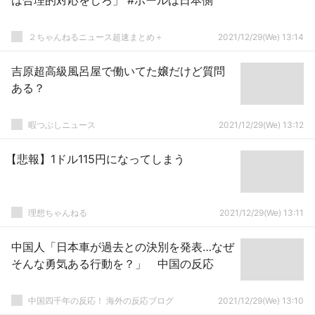
は合理的対応をしろ」 #ボールは日本側
２ちゃんねるニュース超速まとめ＋
2021/12/29(We) 13:14
吉原超高級風呂屋で働いてた嬢だけど質問
ある？
暇つぶしニュース
2021/12/29(We) 13:12
【悲報】1ドル115円になってしまう
理想ちゃんねる
2021/12/29(We) 13:11
中国人「日本車が過去との決別を発表…なぜ
そんな勇気ある行動を？」 中国の反応
中国四千年の反応！ 海外の反応ブログ
2021/12/29(We) 13:10