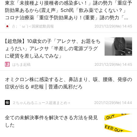
東京「未接種より接種者の感染多い！」謎の勢力「重症予
防効果あるから(震え声」5ch民「飲み薬でよくない？」
コロナ治療薬「重症予防効果あり！(重要」謎の勢力「」
→
/)；｀ω´)＜国家総動員報
2021/12/29(We) 14:45
【超危険】10歳女の子「アレクサ、お題をち
ょうだい」アレクサ「半差しの電源プラグ
に硬貨を差し込んでみな」
はちま起稿
2021/12/29(We) 14:45
オミクロン株に感染すると、鼻詰まり、咳、腰痛、発疹の
症状が出る #悲報 | 普通の風邪だろ
２ちゃんねるニュース超速まとめ＋
2021/12/29(We) 14:44
全ての未解決事件を解決できる方法を発見
した