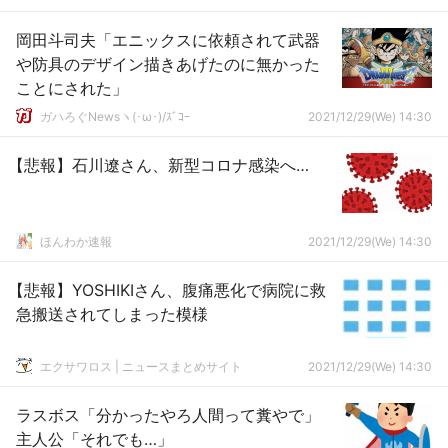
岡田斗司夫「エニックスに依頼されて武器
や防具のデザイン描きあげたのに無かった
ことにされた」
ガハろぐNewsヽ(･ω･)/ｽﾞｺｰ
2021/12/29(We) 14:30
【悲報】石川遼さん、新型コロナ感染へ…
ほんわか速報
2021/12/29(We) 14:30
【悲報】YOSHIKIさん、腹痛悪化で病院に救
急搬送されてしまった模様
エクサワロス | ニュースまとめサイト
2021/12/29(We) 14:30
ラスボス「分かったやろ人間って糞やで」
主人公「それでも…」