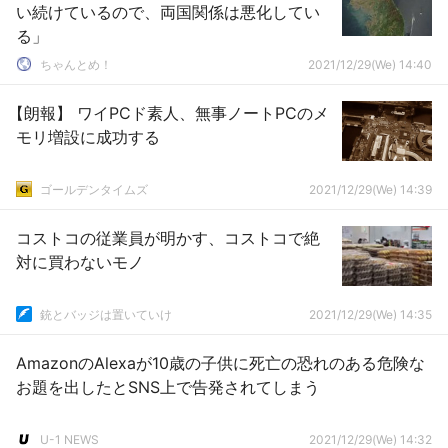
い続けているので、両国関係は悪化してい
る」
ちゃんとめ！
2021/12/29(We) 14:40
【朗報】 ワイPCド素人、無事ノートPCのメ
モリ増設に成功する
ゴールデンタイムズ
2021/12/29(We) 14:39
コストコの従業員が明かす、コストコで絶
対に買わないモノ
銃とバッジは置いていけ
2021/12/29(We) 14:35
AmazonのAlexaが10歳の子供に死亡の恐れのある危険な
お題を出したとSNS上で告発されてしまう
U-1 NEWS
2021/12/29(We) 14:32