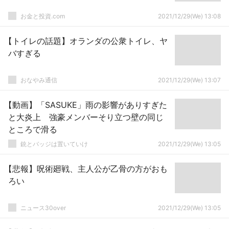
お金と投資.com
2021/12/29(We) 13:08
【トイレの話題】オランダの公衆トイレ、ヤ
バすぎる
おなやみ通信
2021/12/29(We) 13:07
【動画】「SASUKE」雨の影響がありすぎた
と大炎上 強豪メンバーそり立つ壁の同じ
ところで滑る
銃とバッジは置いていけ
2021/12/29(We) 13:05
【悲報】呪術廻戦、主人公が乙骨の方がおも
ろい
ニュース30over
2021/12/29(We) 13:05