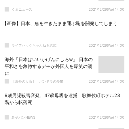
くまニュース
2021/12/29(We) 14:00
【画像】日本、魚を生きたまま運ぶ鞄を開発してしまう
ライフハックちゃんねる弐式
2021/12/29(We) 14:00
海外「日本はいいかげんにしろw」 日本の
平和さを象徴するデモが外国人を爆笑の渦
に
【海外の反応】 パンドラの憂鬱
2021/12/29(We) 14:00
9歳男児殺害容疑、47歳母親を逮捕 歌舞伎町ホテル23
階から転落死
みそパンNEWS
2021/12/29(We) 14:00