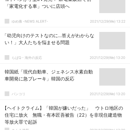
「家電化する車」ついに店頭へ
ゆめ痛 -NEWS ALERT-
2021/12/29(We) 13:22
「幼児向けのテストなのに…答えがわからな
い！」大人たちを悩ませる問題
らばQ - 海外の反応
2021/12/29(We) 13:20
韓国紙「現代自動車、ジェネシス水素自動
車開発に急ブレーキ」韓国の反応
パンコリ
2021/12/29(We) 13:20
【ヘイトクライム】「韓国が嫌いだった」 ウトロ地区の
住宅に放火 無職・有本匠吾被告（22）を非現住建造物
等放火罪で起訴