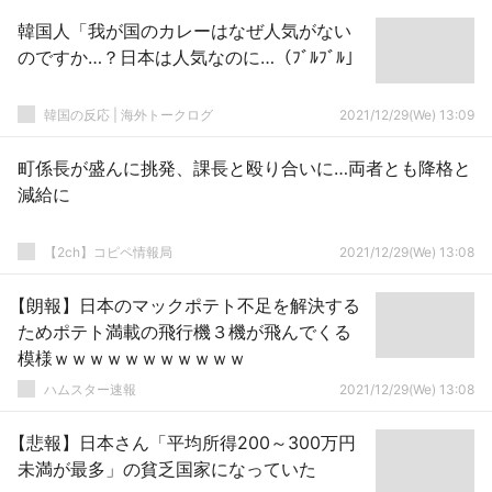
韓国人「我が国のカレーはなぜ人気がない
のですか…？日本は人気なのに…（ﾌﾞﾙﾌﾞﾙ」
韓国の反応 | 海外トークログ
2021/12/29(We) 13:09
町係長が盛んに挑発、課長と殴り合いに…両者とも降格と
減給に
【2ch】コピペ情報局
2021/12/29(We) 13:08
【朗報】日本のマックポテト不足を解決する
ためポテト満載の飛行機３機が飛んでくる
模様ｗｗｗｗｗｗｗｗｗｗｗ
ハムスター速報
2021/12/29(We) 13:08
【悲報】日本さん「平均所得200～300万円
未満が最多」の貧乏国家になっていた