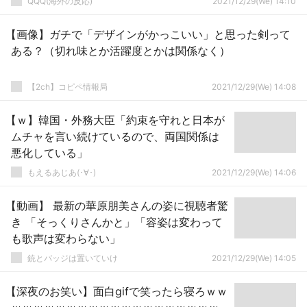
QQQ(海外の反応)
2021/12/29(We) 14:10
【画像】ガチで「デザインがかっこいい」と思った剣って
ある？（切れ味とか活躍度とかは関係なく）
【2ch】コピペ情報局
2021/12/29(We) 14:08
【ｗ】韓国・外務大臣「約束を守れと日本が
ムチャを言い続けているので、両国関係は
悪化している」
もえるあじあ(･∀･)
2021/12/29(We) 14:06
【動画】 最新の華原朋美さんの姿に視聴者驚
き 「そっくりさんかと」「容姿は変わって
も歌声は変わらない」
銃とバッジは置いていけ
2021/12/29(We) 14:05
【深夜のお笑い】面白gifで笑ったら寝ろｗｗ