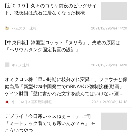
【新Ｃ９９】久々のコミケ前夜のビッグサイ
ト、徹夜組は流石に居なくなった模様
ハムスター速報
2021/12/29(We) 14:20
【中央日報】韓国型ロケット「ヌリ号」、失敗の原因は
「ヘリウムタンク固定装置の設計」
キムチ速報
2021/12/29(We) 14:20
オミクロン株「早い時期に枝分かれ変異！」ファウチと保
健当局「新型ｲﾝﾌﾙ中国発生でmRNAﾜｸﾁﾝ強制接種(動画」
ゲイツ財団「壁に書かれた文字を読んではいけない(画
像」→
/)；｀ω´)＜国家総動員報
2021/12/29(We) 14:18
デブワイ「今日寒いッスねぇ～！」 上司
「ミートテック着てても寒いんか？ｗ」 ←
こういつやつ