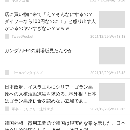
キムチ速報
2021/12/29(We) 13:20
店に買い物に来て「え？そんなにするの？
ダイソーなら100円なのに！」と怒り出す人
がいるのヤバすぎない？ｗｗｗ
TweetPocket
2021/12/29(We) 13:18
ガンダムF91の劇場版見たんやが
ゴールデンタイムズ
2021/12/29(We) 13:18
日本政府、イスラエルにシリア・ゴラン高
原への入植活動凍結を求める…林外相「日本
はゴラン高原併合を認めない立場であ
る」！
軍事・ミリタリー速報☆彡
2021/12/29(We) 13:15
韓国外相「徴用工問題で韓国は現実的な案を示した。日本