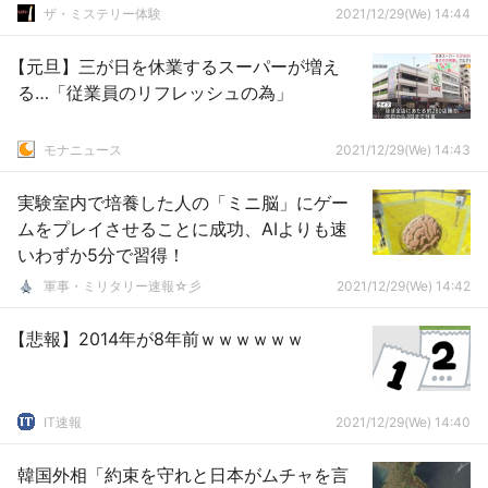
ザ・ミステリー体験
2021/12/29(We) 14:44
【元旦】三が日を休業するスーパーが増え
る…「従業員のリフレッシュの為」
モナニュース
2021/12/29(We) 14:43
実験室内で培養した人の「ミニ脳」にゲー
ムをプレイさせることに成功、AIよりも速
いわずか5分で習得！
軍事・ミリタリー速報☆彡
2021/12/29(We) 14:42
【悲報】2014年が8年前ｗｗｗｗｗｗ
IT速報
2021/12/29(We) 14:40
韓国外相「約束を守れと日本がムチャを言