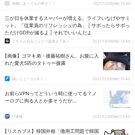
国難にあってもの申す！！
2021/12/29(We) 13:49
三が日を休業するスーパーが増える。ライフいなげやサミ
ット。「従業員のリフレッシュの為」 | サボったらサボっ
ただけGDPが減るよ | それでいいんだよ
２ちゃんねるニュース超速まとめ＋
2021/12/29(We) 13:44
【画像】ゴマキ弟・後藤祐樹さん、お腹に入
れた愛犬5匹のタトゥー披露
痛いニュース(ﾉ∀`)
2021/12/29(We) 13:43
お前らVPNってどういう時に使ってる？ノ
ーログに拘る人とか多そうだが…
IT速報
2021/12/29(We) 13:40
【リスカブス】韓国外相「徴用工問題で韓国