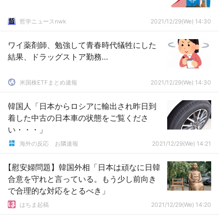
哲学ニュースnwk
2021/12/29(We) 14:30
ワイ薬剤師、勉強して青春時代犠牲にした
結果、ドラッグストア勤務…
米国株ETFまとめ速報
2021/12/29(We) 14:30
韓国人「日本からロシアに輸出され昨日到
着した中古の日本車の状態をご覧くださ
い・・・」
海外の反応 お隣速報
2021/12/29(We) 14:21
【慰安婦問題】韓国外相「日本は頑なに日韓
合意を守れと言っている。もう少し前向き
で合理的な対応をとるべき」
はちま起稿
2021/12/29(We) 14:20