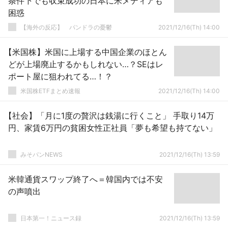
条件下でも収束成功の日本に米メディアも
困惑
【海外の反応】 パンドラの憂鬱
2021/12/16(Th) 14:00
【米国株】米国に上場する中国企業のほとん
どが上場廃止するかもしれない…？SEはレ
ポート屋に狙われてる…！？
米国株ETFまとめ速報
2021/12/16(Th) 14:00
【社会】「月に1度の贅沢は銭湯に行くこと」 手取り14万
円、家賃6万円の貧困女性正社員「夢も希望も持てない」
みそパンNEWS
2021/12/16(Th) 13:59
米韓通貨スワップ終了へ＝韓国内では不安
の声噴出
日本第一！ニュース録
2021/12/16(Th) 13:59