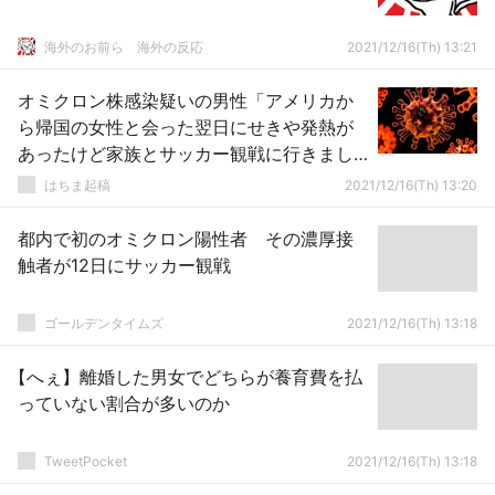
海外のお前ら 海外の反応
2021/12/16(Th) 13:21
オミクロン株感染疑いの男性「アメリカか
ら帰国の女性と会った翌日にせきや発熱が
あったけど家族とサッカー観戦に行きまし
た」
はちま起稿
2021/12/16(Th) 13:20
都内で初のオミクロン陽性者 その濃厚接
触者が12日にサッカー観戦
ゴールデンタイムズ
2021/12/16(Th) 13:18
【へぇ】離婚した男女でどちらが養育費を払
っていない割合が多いのか
TweetPocket
2021/12/16(Th) 13:18