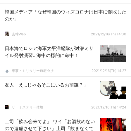
韓国メディア「なぜ韓国のウィズコロナは日本に惨敗した
のか」
楽韓Web
2021/12/16(Th) 14:30
日本海でロシア海軍太平洋艦隊が対潜ミサ
イル発射演習…海中の標的に命中！
軍事・ミリタリー速報☆彡
2021/12/16(Th) 14:27
友人「え…じゃあそこにいるお前誰？」
ザ・ミステリー体験
2021/12/16(Th) 14:24
上司「飲み会来てよ」 ワイ「お酒飲めない
ので遠慮させて下さい」上司「飲まなくて