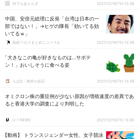
何でもありんす
2021/12/16(Th) 13:38
中国、安倍元総理に反発「台湾は日本の一
部ではない！」→ヒゲの隊長「効いてる効
いてるｗ」
政経ワロスまとめニュース♪
2021/12/16(Th) 13:38
「大きなこの亀が好きなものは…サボテ
ン！」おいしそうに食べる姿
らばQ - 海外の反応
2021/12/16(Th) 13:38
オミクロン株の重症例が少ない原因が増殖速度の差異であ
ると香港大学の調査により判明した
U-1 NEWS
2021/12/16(Th) 13:36
【動画】 トランスジェンダー女性、女子競泳