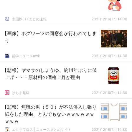
米国株ETFまとめ速報
2021/12/16(Th) 14:30
【画像】ホグワーツの同窓会が行われてしま
う
哲学ニュースnwk
2021/12/16(Th) 14:30
【悲報】ヤマサのしょうゆ、約14年ぶりに値
上げ・・・原材料の価格上昇が理由
はちま起稿
2021/12/16(Th) 14:30
【悲報】無職の男（５０）が不法侵入し張り
紙をした理由、とんでもないｗｗｗｗｗｗ
ｗｗｗ
エクサワロス | ニュースまとめサイト
2021/12/16(Th) 14:30