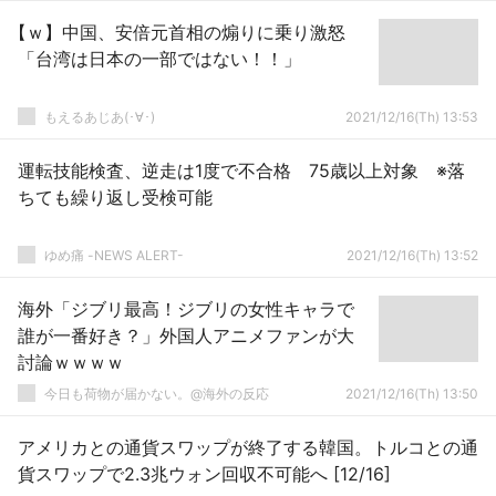
【ｗ】中国、安倍元首相の煽りに乗り激怒
「台湾は日本の一部ではない！！」
もえるあじあ(･∀･)
2021/12/16(Th) 13:53
運転技能検査、逆走は1度で不合格 75歳以上対象 ※落
ちても繰り返し受検可能
ゆめ痛 -NEWS ALERT-
2021/12/16(Th) 13:52
海外「ジブリ最高！ジブリの女性キャラで
誰が一番好き？」外国人アニメファンが大
討論ｗｗｗｗ
今日も荷物が届かない。@海外の反応
2021/12/16(Th) 13:50
アメリカとの通貨スワップが終了する韓国。トルコとの通
貨スワップで2.3兆ウォン回収不可能へ [12/16]