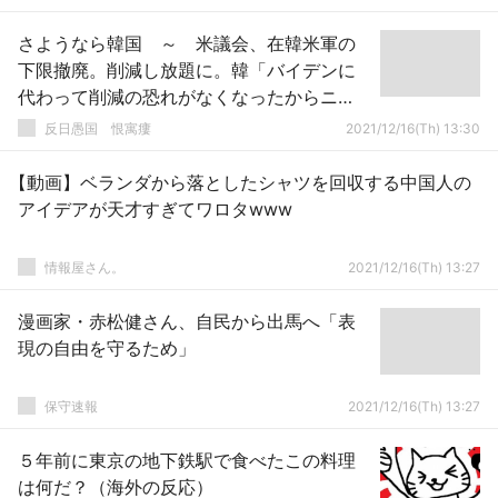
さようなら韓国 ～ 米議会、在韓米軍の
下限撤廃。削減し放題に。韓「バイデンに
代わって削減の恐れがなくなったからニ
ダ」
反日愚国 恨寓瘻
2021/12/16(Th) 13:30
【動画】ベランダから落としたシャツを回収する中国人の
アイデアが天才すぎてワロタwww
情報屋さん。
2021/12/16(Th) 13:27
漫画家・赤松健さん、自民から出馬へ「表
現の自由を守るため」
保守速報
2021/12/16(Th) 13:27
５年前に東京の地下鉄駅で食べたこの料理
は何だ？（海外の反応）