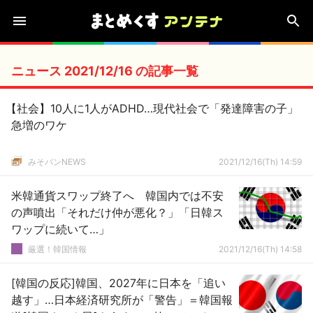
ニュース 2021/12/16 の記事一覧
【社会】10人に1人がADHD…現代社会で「発達障害の子」
急増のワケ
みそパンNEWS
2021/12/16(Th) 14:59
米韓通貨スワップ終了へ 韓国内では不安
の声噴出「それだけ仲が悪化？」「日韓ス
ワップに続いて…」
厳選！韓国情報
2021/12/16(Th) 14:58
[韓国の反応]韓国、2027年に日本を「追い
越す」…日本経済研究所が「警告」＝韓国報