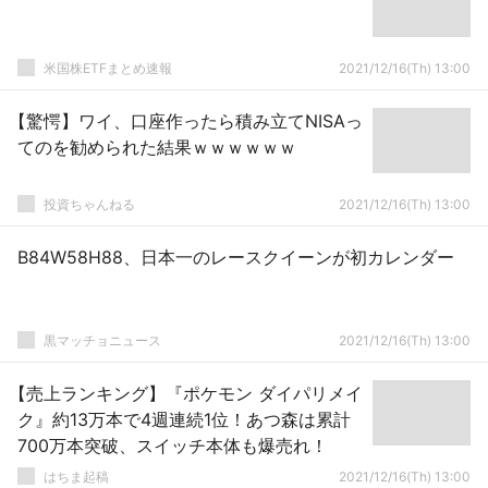
米国株ETFまとめ速報
2021/12/16(Th) 13:00
【驚愕】ワイ、口座作ったら積み立てNISAっ
てのを勧められた結果ｗｗｗｗｗｗ
投資ちゃんねる
2021/12/16(Th) 13:00
B84W58H88、日本一のレースクイーンが初カレンダー
黒マッチョニュース
2021/12/16(Th) 13:00
【売上ランキング】『ポケモン ダイパリメイ
ク』約13万本で4週連続1位！あつ森は累計
700万本突破、スイッチ本体も爆売れ！
はちま起稿
2021/12/16(Th) 13:00