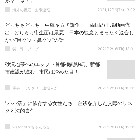
か？」→「」
海外の反応 お隣速報
2021/12/16(Th) 13:02
どっちもどっち「中韓キムチ論争」 両国の工場動画流
出…どちらも衛生面は最悪 日本の観念とまったく適合し
ない“目クソ・鼻クソ”の話
笑 韓 ブログ
2021/12/16(Th) 13:01
砂漠地帯へのエジプト首都機能移転、新都
市建設が進む…市民は冷めた目！
軍事・ミリタリー速報☆彡
2021/12/16(Th) 13:01
「パパ活」に依存する女性たち 金銭を介した交際のリス
クと法的責任
watch＠２ちゃんねる
2021/12/16(Th) 13:01