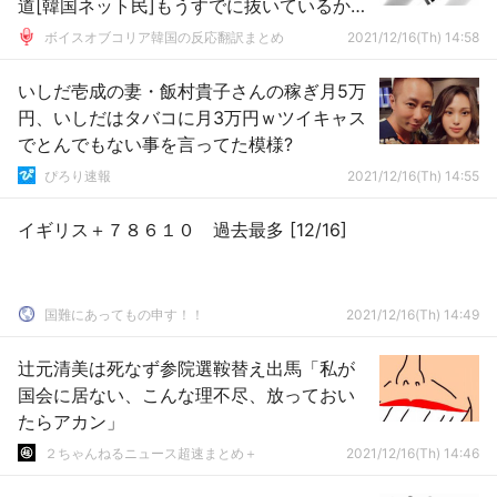
道[韓国ネット民]もうすでに抜いているかも
しれないね
ボイスオブコリア韓国の反応翻訳まとめ
2021/12/16(Th) 14:58
いしだ壱成の妻・飯村貴子さんの稼ぎ月5万
円、いしだはタバコに月3万円ｗツイキャス
でとんでもない事を言ってた模様?
ぴろり速報
2021/12/16(Th) 14:55
イギリス＋７８６１０ 過去最多 [12/16]
国難にあってもの申す！！
2021/12/16(Th) 14:49
辻元清美は死なず参院選鞍替え出馬「私が
国会に居ない、こんな理不尽、放っておい
たらアカン」
２ちゃんねるニュース超速まとめ＋
2021/12/16(Th) 14:46