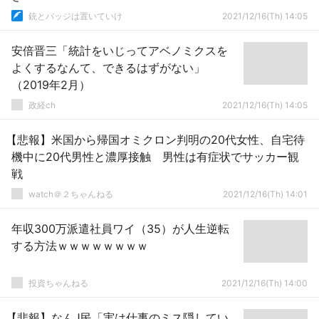
銃とバッジは置いていけ
2021/12/16(Th) 14:05
安倍晋三「統計をいじってアベノミクスを
よくするなんて、できるはずがない」
（2019年2月）
政経ch
2021/12/16(Th) 14:05
【悲報】米国から帰国オミクロン判明の20代女性、自宅待
機中に20代男性と濃厚接触 男性は有症状でサッカー観
戦
watch＠２ちゃんねる
2021/12/16(Th) 14:01
年収300万派遣社員ワイ（35）が人生逆転
する方法ｗｗｗｗｗｗｗｗ
投資ちゃんねる
2021/12/16(Th) 14:00
【悲報】なんJ民「実は仕事のミス隠してい