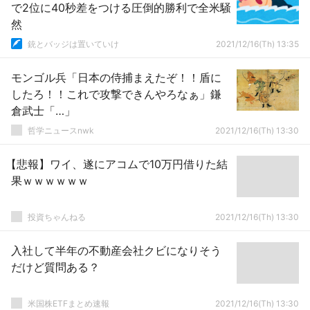
で2位に40秒差をつける圧倒的勝利で全米騒
然
銃とバッジは置いていけ
2021/12/16(Th) 13:35
モンゴル兵「日本の侍捕まえたぞ！！盾に
したろ！！これで攻撃できんやろなぁ」鎌
倉武士「…」
哲学ニュースnwk
2021/12/16(Th) 13:30
【悲報】ワイ、遂にアコムで10万円借りた結
果ｗｗｗｗｗｗ
投資ちゃんねる
2021/12/16(Th) 13:30
入社して半年の不動産会社クビになりそう
だけど質問ある？
米国株ETFまとめ速報
2021/12/16(Th) 13:30