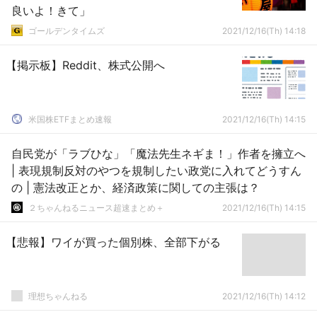
良いよ！きて」
ゴールデンタイムズ
2021/12/16(Th) 14:18
【掲示板】Reddit、株式公開へ
米国株ETFまとめ速報
2021/12/16(Th) 14:15
自民党が「ラブひな」「魔法先生ネギま！」作者を擁立へ
| 表現規制反対のやつを規制したい政党に入れてどうすん
の | 憲法改正とか、経済政策に関しての主張は？
２ちゃんねるニュース超速まとめ＋
2021/12/16(Th) 14:15
【悲報】ワイが買った個別株、全部下がる
理想ちゃんねる
2021/12/16(Th) 14:12