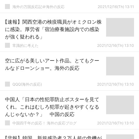
海外の万国反応記＠海外の反応
2021/12/16(Th) 13:11
【速報】関西空港の検疫職員がオミクロン株
に感染。厚労省「宿泊療養施設内での感染
が強く疑われる」
常識的に考えた
2021/12/16(Th) 13:10
空に広がる美しいアート作品。とてもクー
ルなドローンショー。海外の反応
QQQ(海外の反応)
2021/12/16(Th) 13:10
中国人「日本の性犯罪防止ポスターを見て
くれ。これはむしろ犯罪が起きやすくなる
んじゃないか？」 中国の反応
中国四千年の反応！ 海外の反応ブログ
2021/12/16(Th) 13:10
【悲報】韓国、新規感染者２万人超の危機が