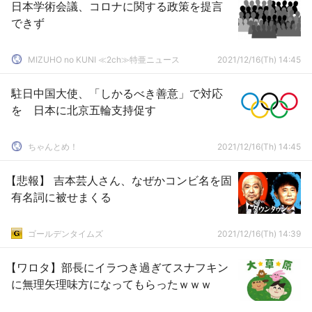
日本学術会議、コロナに関する政策を提言
できず
MIZUHO no KUNI ≪2ch≫特亜ニュース
2021/12/16(Th) 14:45
駐日中国大使、「しかるべき善意」で対応
を 日本に北京五輪支持促す
ちゃんとめ！
2021/12/16(Th) 14:45
【悲報】 吉本芸人さん、なぜかコンビ名を固
有名詞に被せまくる
ゴールデンタイムズ
2021/12/16(Th) 14:39
【ワロタ】部長にイラつき過ぎてスナフキン
に無理矢理味方になってもらったｗｗｗ︎