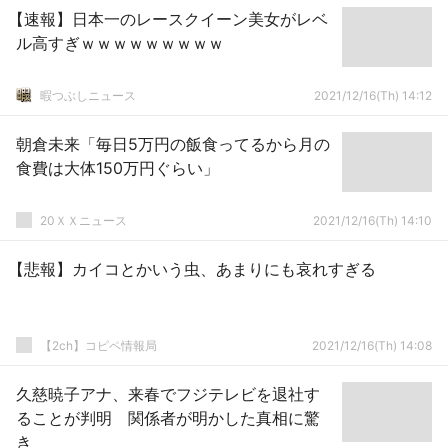
【速報】日本一のレースクイーン美女がレベ
ル高すぎｗｗｗｗｗｗｗｗｗ
暇つぶしニュース
2021/12/16(Th) 14:12
朝倉未来「毎日5万円の飯食ってるから月の
食費は大体150万円ぐらい」
20ＸＸニュース
2021/12/16(Th) 14:10
【悲報】カイコとかいう虫、あまりにも哀れすぎる
【2ch】コピペ情報局
2021/12/16(Th) 14:08
久慈暁子アナ、来春でフジテレビを退社す
ることが判明 関係者が明かした真相に驚
き