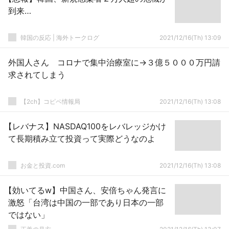
到来…
韓国の反応 | 海外トークログ
2021/12/16(Th) 13:09
外国人さん コロナで集中治療室に→３億５０００万円請
求されてしまう
【2ch】コピペ情報局
2021/12/16(Th) 13:08
【レバナス】NASDAQ100をレバレッジかけ
て長期積み立て投資って実際どうなのよ
お金と投資.com
2021/12/16(Th) 13:08
【効いてるw】中国さん、安倍ちゃん発言に
激怒「台湾は中国の一部であり日本の一部
ではない」