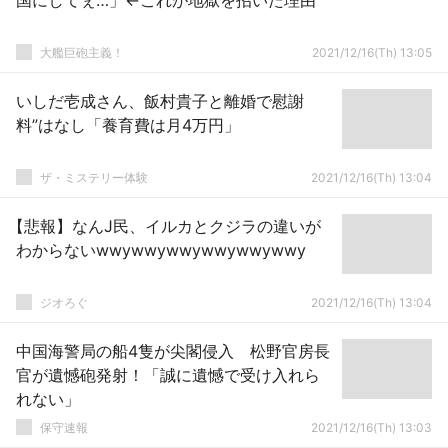
国にしてぇ…」←これが地獄を招いた理由
大艦巨砲主義！
2021/12/16(Th) 13:05
いしだ壱成さん、飯村貴子と離婚で慰謝
料”はなし「養育費は月4万円」
ザ・ミステリー体験
2021/12/16(Th) 13:04
【悲報】なんJ民、イルカとクジラの違いが
わからないwwywwywwywwywwywwy
ジオろぐ
2021/12/16(Th) 13:04
中国海警局の船4隻が尖閣侵入 松野官房長
官が遺憾砲発射！「誠に遺憾で受け入れら
れない」
保守速報
2021/12/16(Th) 13:03