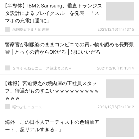
【半導体】IBMとSamsung、垂直トランジス
タ設計によるブレイクスルーを発表 「ス
マホの充電は週1に」
米国株ETFまとめ速報
2021/12/16(Th) 13:15
警察官が制服姿のままコンビニでの買い物を認める長野県
警 | とっくの昔からOKだろ | 別にいいだろ
２ちゃんねるニュース超速まとめ＋
2021/12/16(Th) 13:14
【速報】宮迫博之の焼肉屋の正社員スタッ
フ、待遇がものすごいｗｗｗｗｗｗｗｗｗ
ｗｗｗ
暇つぶしニュース
2021/12/16(Th) 13:12
海外「この日本人アーティストの色鉛筆ア
ート、超リアルすぎる…」