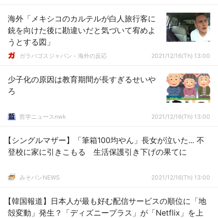
海外「メキシコのカルテルが白人旅行客に
銃を向けた後に勘違いだと気づいて宥めよ
うとする図」
ガラパゴスジャパン - 海外の反応
2021/12/16(Th) 13:00
少子化の原因は教育期間が長すぎるせいや
ろ
哲学ニュースnwk
2021/12/16(Th) 13:00
【シングルマザー】「筆箱100均やん」長女が泣いた... 不
登校に家に引きこもる 生活保護引き下げの果てに
みそパンNEWS
2021/12/16(Th) 13:00
【韓国報道】日本人が最も好む配信サービスの順位に「地
殻変動」発生？「ディズニープラス」が「Netflix」を上