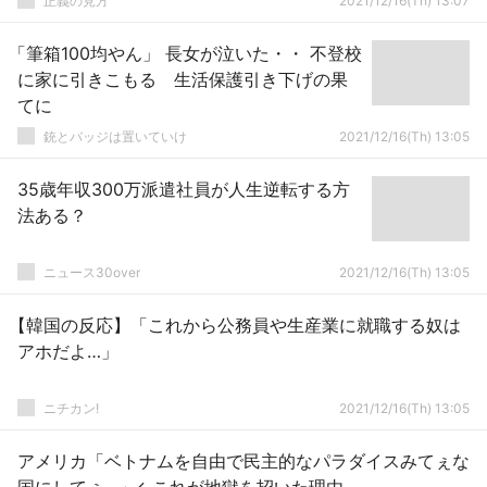
正義の見方
2021/12/16(Th) 13:07
「筆箱100均やん」 長女が泣いた・・ 不登校
に家に引きこもる 生活保護引き下げの果
てに
銃とバッジは置いていけ
2021/12/16(Th) 13:05
35歳年収300万派遣社員が人生逆転する方
法ある？
ニュース30over
2021/12/16(Th) 13:05
【韓国の反応】「これから公務員や生産業に就職する奴は
アホだよ…」
ニチカン!
2021/12/16(Th) 13:05
アメリカ「ベトナムを自由で民主的なパラダイスみてぇな