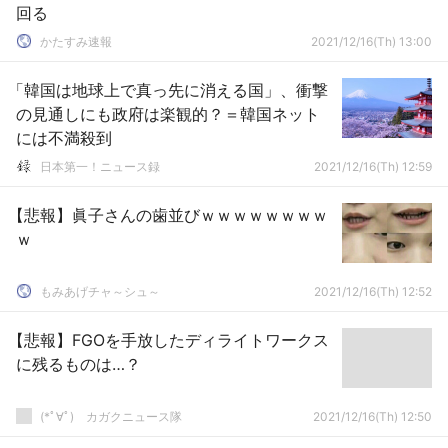
回る
かたすみ速報
2021/12/16(Th) 13:00
「韓国は地球上で真っ先に消える国」、衝撃
の見通しにも政府は楽観的？＝韓国ネット
には不満殺到
日本第一！ニュース録
2021/12/16(Th) 12:59
【悲報】眞子さんの歯並びｗｗｗｗｗｗｗｗ
ｗ
もみあげチャ～シュ～
2021/12/16(Th) 12:52
【悲報】FGOを手放したディライトワークス
に残るものは…？
(*ﾟ∀ﾟ)ゞカガクニュース隊
2021/12/16(Th) 12:50