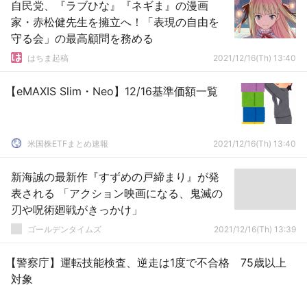
自民党、『ラブひな』『ネギま』の漫画
家・赤松健先生を擁立へ！「表現の自由を
守る会」の最高顧問を務める
はちま起稿
2021/12/16(Th) 13:40
【eMAXIS Slim・Neo】12/16基準価額一覧
米国株ETFまとめ速報
2021/12/16(Th) 13:40
新海誠の最新作『すずめの戸締まり』が発
表される 「アクション映画になる、鬼滅の
刃や呪術廻戦がきっかけ」
ゴールデンタイムズ
2021/12/16(Th) 13:39
【警察庁】運転技能検査、逆走は1度で不合格 75歳以上
対象