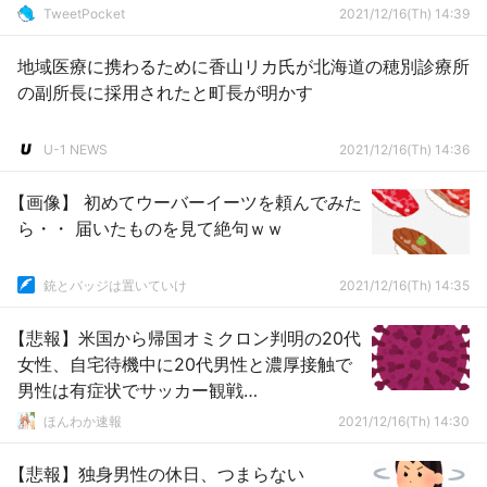
TweetPocket
2021/12/16(Th) 14:39
地域医療に携わるために香山リカ氏が北海道の穂別診療所
の副所長に採用されたと町長が明かす
U-1 NEWS
2021/12/16(Th) 14:36
【画像】 初めてウーバーイーツを頼んでみた
ら・・ 届いたものを見て絶句ｗｗ
銃とバッジは置いていけ
2021/12/16(Th) 14:35
【悲報】米国から帰国オミクロン判明の20代
女性、自宅待機中に20代男性と濃厚接触で
男性は有症状でサッカー観戦…
ほんわか速報
2021/12/16(Th) 14:30
【悲報】独身男性の休日、つまらない