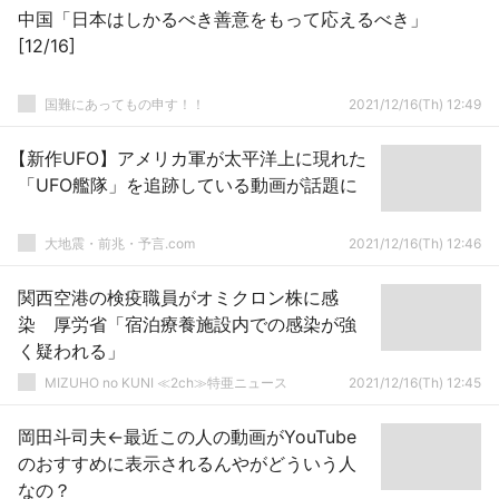
中国「日本はしかるべき善意をもって応えるべき」
[12/16]
国難にあってもの申す！！
2021/12/16(Th) 12:49
【新作UFO】アメリカ軍が太平洋上に現れた
「UFO艦隊」を追跡している動画が話題に
大地震・前兆・予言.com
2021/12/16(Th) 12:46
関西空港の検疫職員がオミクロン株に感
染 厚労省「宿泊療養施設内での感染が強
く疑われる」
MIZUHO no KUNI ≪2ch≫特亜ニュース
2021/12/16(Th) 12:45
岡田斗司夫←最近この人の動画がYouTube
のおすすめに表示されるんやがどういう人
なの？