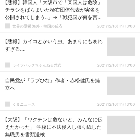
【悲報】韓国人「大阪市で「某国人は危険」
チラシをばらまいた極右団体代表が実名を
公開されてしまう‥」→「戦犯国が何を言っ
ているの？」 韓国の反応
世界の憂鬱 海外・韓国の反応
2021/12/16(Th) 13:00
【悲報】カイコとかいう虫、あまりにも哀れ
すぎる‥‥
ライフハックちゃんねる弐式
2021/12/16(Th) 13:00
自民党が『ラブひな』作者・赤松健氏を擁
立へ
くまニュース
2021/12/16(Th) 13:00
【大阪】「ワクチンは危ないと、みんなに伝
えたかった」 学校に不法侵入し張り紙した
無職男を書類送検