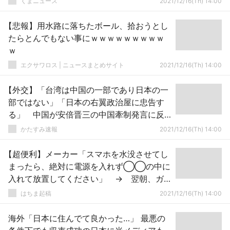
くまニュース
2021/12/16(Th) 14:00
【悲報】用水路に落ちたボール、拾おうとし
たらとんでもない事にｗｗｗｗｗｗｗｗｗ
ｗ
エクサワロス | ニュースまとめサイト
2021/12/16(Th) 14:00
【外交】「台湾は中国の一部であり日本の一
部ではない」「日本の右翼政治屋に忠告す
る」 中国が安倍晋三の中国牽制発言に反
発
かたすみ速報
2021/12/16(Th) 14:00
【超便利】メーカー「スマホを水没させてし
まったら、絶対に電源を入れず◯◯の中に
入れて放置してください」 → 翌朝、ガ
チで復活してて話題騒然！！
はちま起稿
2021/12/16(Th) 14:00
海外「日本に住んでて良かった…」 最悪の