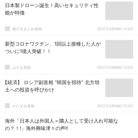
日本製ドローン誕生！高いセキュリティ性
能が特徴
稼げるまとめ速報
2021/12/8(We) 13:00
新型コロナワクチン、1回以上接種した人が
ついに1億人突破！！
はちま起稿
2021/12/8(We) 13:00
【経済】 ロシア副首相 “韓国を招待” 北方領
土への投資を呼びかけ
かたすみ速報
2021/12/8(We) 13:00
海外「日本人は外国人＝隣人として受け入れ可能な
の？！!」海外興味津々の声!!