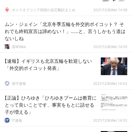
ボイスオブコリア韓国の反応翻訳まとめ
2021/12/8(We) 14:58
ムン・ジェイン「北京冬季五輪を外交的ボイコット？ そ
れでも終戦宣言は諦めない！」……と、言うしかもう道は
ないしね
楽韓Web
2021/12/8(We) 14:55
【速報】イギリスも北京五輪を歓迎しない
「外交的ボイコット発表」
保守速報
2021/12/8(We) 14:53
【正論】ひろゆき「ひろゆきブームは教育に
とって良いことです、事実をもとに話せる
子が増える」
IT速報
2021/12/8(We) 14:53