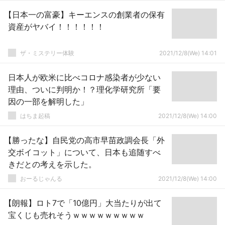
【日本一の富豪】キーエンスの創業者の保有
資産がヤバイ！！！！！！
ザ・ミステリー体験
2021/12/8(We) 14:01
日本人が欧米に比べコロナ感染者が少ない
理由、ついに判明か！？理化学研究所「要
因の一部を解明した」
はちま起稿
2021/12/8(We) 14:00
【勝ったな】自民党の高市早苗政調会長「外
交ボイコット」について、日本も追随すべ
きだとの考えを示した。
おーるじゃんる
2021/12/8(We) 14:00
【朗報】ロト7で「10億円」大当たりが出て
宝くじも売れそうｗｗｗｗｗｗｗｗｗ