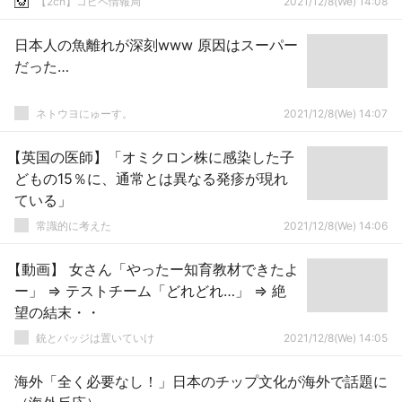
【2ch】コピペ情報局
2021/12/8(We) 14:08
日本人の魚離れが深刻www 原因はスーパー
だった…
ネトウヨにゅーす。
2021/12/8(We) 14:07
【英国の医師】「オミクロン株に感染した子
どもの15％に、通常とは異なる発疹が現れ
ている」
常識的に考えた
2021/12/8(We) 14:06
【動画】 女さん「やったー知育教材できたよ
ー」 ⇒ テストチーム「どれどれ…」 ⇒ 絶
望の結末・・
銃とバッジは置いていけ
2021/12/8(We) 14:05
海外「全く必要なし！」日本のチップ文化が海外で話題に