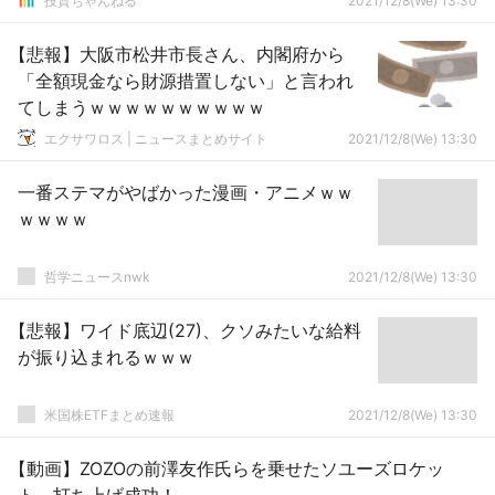
投資ちゃんねる
2021/12/8(We) 13:30
【悲報】大阪市松井市長さん、内閣府から
「全額現金なら財源措置しない」と言われ
てしまうｗｗｗｗｗｗｗｗｗｗ
エクサワロス | ニュースまとめサイト
2021/12/8(We) 13:30
一番ステマがやばかった漫画・アニメｗｗ
ｗｗｗｗ
哲学ニュースnwk
2021/12/8(We) 13:30
【悲報】ワイド底辺(27)、クソみたいな給料
が振り込まれるｗｗｗ
米国株ETFまとめ速報
2021/12/8(We) 13:30
【動画】ZOZOの前澤友作氏らを乗せたソユーズロケッ