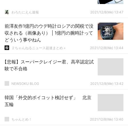
わろたにえん速報
2021/12/8(We) 13:47
前澤友作1億円のウデ時計ロシアの関税で没
収される（画像あり） | 1億円の腕時計って
どういう事やねん
２ちゃんねるニュース超速まとめ＋
2021/12/8(We) 13:44
【悲報】スーパークレイジー君、高卒認定試
験で不合格
NEWSOKU BLOG
2021/12/8(We) 13:42
韓国「外交的ボイコット検討せず」 北京
五輪
ちゃんとめ！
2021/12/8(We) 13:40