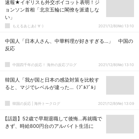
速報★イギリスも外交ボイコット表明！ジ
ョンソン首相「北京五輪に閣僚を派遣しな
い」
もえるあじあ(･∀･)
2021/12/8(We) 13:10
中国人「日本人さん、中華料理が好きすぎる…」 中国の
反応
中国四千年の反応！ 海外の反応ブログ
2021/12/8(We) 13:10
韓国人「我が国と日本の感染対策を比較す
ると、マジでレベルが違った…（ﾌﾞﾙﾌﾞﾙ」
韓国の反応 | 海外トークログ
2021/12/8(We) 13:09
【話題】52歳で早期退職して後悔…再就職で
きず、時給800円台のアルバイト生活に