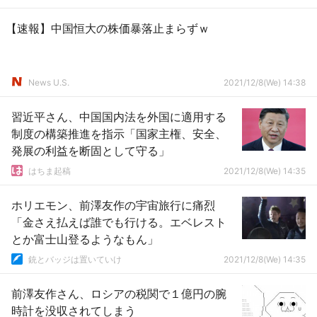
【速報】中国恒大の株価暴落止まらずｗ
News U.S.
2021/12/8(We) 14:38
習近平さん、中国国内法を外国に適用する
制度の構築推進を指示「国家主権、安全、
発展の利益を断固として守る」
はちま起稿
2021/12/8(We) 14:35
ホリエモン、前澤友作の宇宙旅行に痛烈
「金さえ払えば誰でも行ける。エベレスト
とか富士山登るようなもん」
銃とバッジは置いていけ
2021/12/8(We) 14:35
前澤友作さん、ロシアの税関で１億円の腕
時計を没収されてしまう