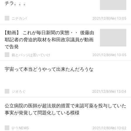
チラ。。。
ニチカン!
2021/12/8(We) 13:05
【動画】 これが毎日新聞の実態・・ 後藤由
耶記者の脅迫的取材を和田政宗議員が動画
で告発
銃とバッジは置いていけ
2021/12/8(We) 13:05
宇宙って本当どうやって出来たんだろうな
ジオろぐ
2021/12/8(We) 13:04
公立病院の医師が超法規的措置で未認可薬を投与していた
事実が発覚して問題化している模様
U-1 NEWS
2021/12/8(We) 13:02