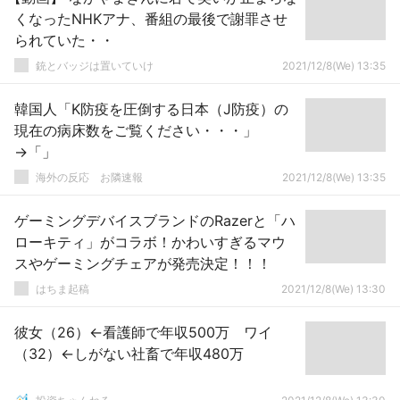
くなったNHKアナ、番組の最後で謝罪させ
られていた・・
銃とバッジは置いていけ
2021/12/8(We) 13:35
韓国人「K防疫を圧倒する日本（J防疫）の
現在の病床数をご覧ください・・・」
→「」
海外の反応 お隣速報
2021/12/8(We) 13:35
ゲーミングデバイスブランドのRazerと「ハ
ローキティ」がコラボ！かわいすぎるマウ
スやゲーミングチェアが発売決定！！！
はちま起稿
2021/12/8(We) 13:30
彼女（26）←看護師で年収500万 ワイ
（32）←しがない社畜で年収480万