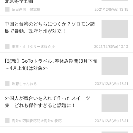
北京冬季五輪
反日愚国 恨寓瘻
2021/12/8(We) 13:15
中国と台湾のどちらにつくか？ソロモン諸
島で暴動、政府と州が対立！
軍事・ミリタリー速報☆彡
2021/12/8(We) 13:13
【悲報】GoToトラベル､春休み期間(3月下旬
～4月上旬)は対象外
理想ちゃんねる
2021/12/8(We) 13:11
外国人が気合いを入れて作ったスイーツ
集 どれも傑作すぎると話題に！
海外の万国反応記＠海外の反応
2021/12/8(We) 13:11