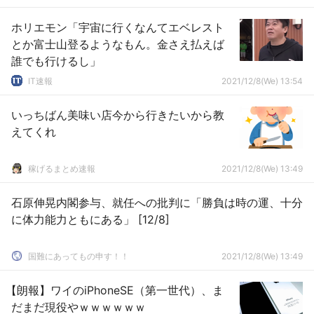
ホリエモン「宇宙に行くなんてエベレスト
とか富士山登るようなもん。金さえ払えば
誰でも行けるし」
IT速報
2021/12/8(We) 13:54
いっちばん美味い店今から行きたいから教
えてくれ
稼げるまとめ速報
2021/12/8(We) 13:49
石原伸晃内閣参与、就任への批判に「勝負は時の運、十分
に体力能力ともにある」 [12/8]
国難にあってもの申す！！
2021/12/8(We) 13:49
【朗報】ワイのiPhoneSE（第一世代）、ま
だまだ現役やｗｗｗｗｗｗ