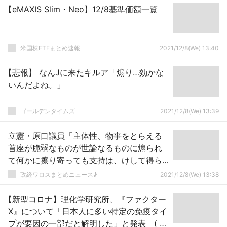
【eMAXIS Slim・Neo】12/8基準価額一覧
米国株ETFまとめ速報
2021/12/8(We) 13:40
【悲報】 なんJに来たキルア「煽り…効かな
いんだよね。」
ゴールデンタイムズ
2021/12/8(We) 13:39
立憲・原口議員「主体性、物事をとらえる
首座が脆弱なものが世論なるものに煽られ
て何かに擦り寄っても支持は、けして得ら
れない。寧ろ更に信頼を更に失うだけ
政経ワロスまとめニュース♪
2021/12/8(We) 13:38
だ！」
【新型コロナ】理化学研究所、『ファクター
X』について「日本人に多い特定の免疫タイ
プが要因の一部だと解明した」と発表 ( ﾟ