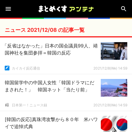
ニュース 2021/12/08 の記事一覧
「反省はなかった」日本の国会議員99人、靖
国神社を集団参拝＝韓国の反応
カイカイ反応通信
2021/12/8(We) 14:59
韓国留学中の中国人女性「韓国ドラマにだ
まされた！」 韓国ネット「当たり前」
日本第一！ニュース録
2021/12/8(We) 14:59
[韓国の反応]真珠湾攻撃から８０年 米ハワ
イで追悼式典