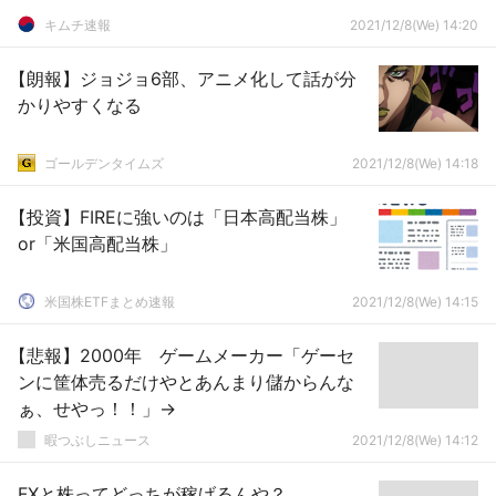
キムチ速報
2021/12/8(We) 14:20
【朗報】ジョジョ6部、アニメ化して話が分
かりやすくなる
ゴールデンタイムズ
2021/12/8(We) 14:18
【投資】FIREに強いのは「日本高配当株」
or「米国高配当株」
米国株ETFまとめ速報
2021/12/8(We) 14:15
【悲報】2000年 ゲームメーカー「ゲーセ
ンに筐体売るだけやとあんまり儲からんな
ぁ、せやっ！！」→
暇つぶしニュース
2021/12/8(We) 14:12
FXと株ってどっちが稼げるんや？