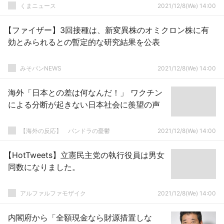
くまニュース
2021/12/8(We) 14:00
【ファイザー】3回接種は、新変異株のオミクロン株に有
効とみられるとの暫定的な研究結果を公表
みそパンNEWS
2021/12/8(We) 14:00
海外「日本との差は何なんだ！」 ワクチン
による分断が起きない日本社会に羨望の声
【海外の反応】 パンドラの憂鬱
2021/12/8(We) 14:00
【HotTweets】立憲民主党の執行役員は男女
同数になりました。
アルファルファモザイク
2021/12/8(We) 14:00
内閣府から「全額現金なら財源措置しな