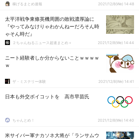
稼げるまとめ速報
2021/12/8(We) 14:48
太平洋戦争東條英機周囲の敗戦濃厚論に
『やってみなけりゃわかんねーだろそん時
ゃそん時だ』
２ちゃんねるニュース超速まとめ＋
2021/12/8(We) 14:44
ニート経験者しか分からないことｗｗｗｗ
ｗ
ザ・ミステリー体験
2021/12/8(We) 14:41
日本も外交ボイコットを 高市早苗氏
ちゃんとめ！
2021/12/8(We) 14:40
米サイバー軍ナカソネ大将が「ランサムウ