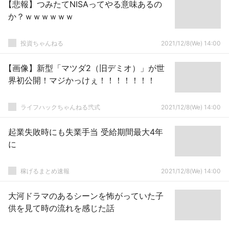
【悲報】つみたてNISAってやる意味あるの
か？ｗｗｗｗｗｗ
投資ちゃんねる
2021/12/8(We) 14:00
【画像】新型「マツダ2（旧デミオ）」が世
界初公開！マジかっけぇ！！！！！！！
ライフハックちゃんねる弐式
2021/12/8(We) 14:00
起業失敗時にも失業手当 受給期間最大4年
に
稼げるまとめ速報
2021/12/8(We) 14:00
大河ドラマのあるシーンを怖がっていた子
供を見て時の流れを感じた話