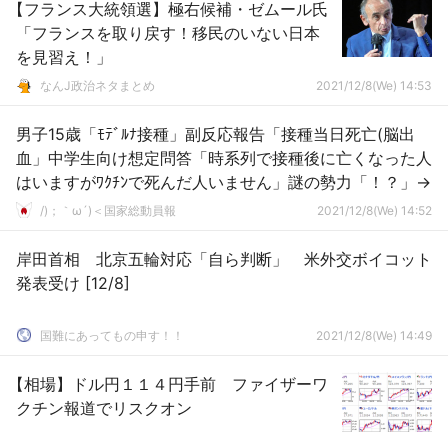
【フランス大統領選】極右候補・ゼムール氏
「フランスを取り戻す！移民のいない日本
を見習え！」
なんJ政治ネタまとめ
2021/12/8(We) 14:53
男子15歳「ﾓﾃﾞﾙﾅ接種」副反応報告「接種当日死亡(脳出
血」中学生向け想定問答「時系列で接種後に亡くなった人
はいますがﾜｸﾁﾝで死んだ人いません」謎の勢力「！？」→
/)；｀ω´)＜国家総動員報
2021/12/8(We) 14:52
岸田首相 北京五輪対応「自ら判断」 米外交ボイコット
発表受け [12/8]
国難にあってもの申す！！
2021/12/8(We) 14:49
【相場】ドル円１１４円手前 ファイザーワ
クチン報道でリスクオン