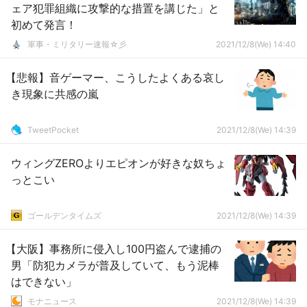
ェア犯罪組織に攻撃的な措置を講じた」と
初めて発言！
軍事・ミリタリー速報☆彡
2021/12/8(We) 14:40
【悲報】音ゲーマー、こうしたよくある哀し
き現象に共感の嵐
TweetPocket
2021/12/8(We) 14:39
ウィングZEROよりエピオンが好きな奴ちょ
っとこい
ゴールデンタイムズ
2021/12/8(We) 14:39
【大阪】事務所に侵入し100円盗んで逮捕の
男「防犯カメラが普及していて、もう泥棒
はできない」
モナニュース
2021/12/8(We) 14:39