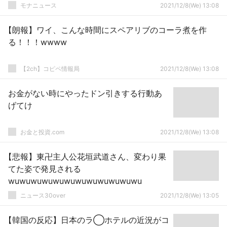
モナニュース
2021/12/8(We) 13:08
【朗報】ワイ、こんな時間にスペアリブのコーラ煮を作
る！！！wwww
【2ch】コピペ情報局
2021/12/8(We) 13:08
お金がない時にやったドン引きする行動あ
げてけ
お金と投資.com
2021/12/8(We) 13:08
【悲報】東卍主人公花垣武道さん、変わり果
てた姿で発見される
wuwuwuwuwuwuwuwuwuwuwuwu
ニュース30over
2021/12/8(We) 13:05
【韓国の反応】日本のラ◯ホテルの近況がコ