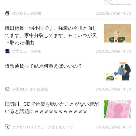
稼げるまとめ速報
2021/12/8(We) 14:30
織田信長「弱小国です、強豪の今川と面し
てます、家中分裂してます」←こいつが天
下取れた理由
哲学ニュースnwk
2021/12/8(We) 14:30
仮想通貨って結局何買えばいいの？
米国株ETFまとめ速報
2021/12/8(We) 14:30
【悲報】 CDで音楽を聴いたことがない層が
いると話題にｗｗｗｗｗｗｗｗｗｗｗ
エクサワロス | ニュースまとめサイト
2021/12/8(We) 14:30