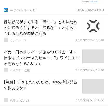
watch＠２ちゃんねる
2021/12/8(We) 13:01
部活顧問がよくやる「帰れ！」とキレたあ
とに帰ろうとすると「帰るな！」とさらに
キレる行為が図解される
くまニュース
2021/12/8(We) 13:00
バカ「日本メタバース協会つくりまーす！
日本をメタバース先進国に！?」ワイ(こいつ
何を言うとるんや？?)
ハムスター速報
2021/12/8(We) 13:00
【急募】FIREしたいんだが、4%の高額配当
の株あるか？
投資ちゃんねる
2021/12/8(We) 13:00