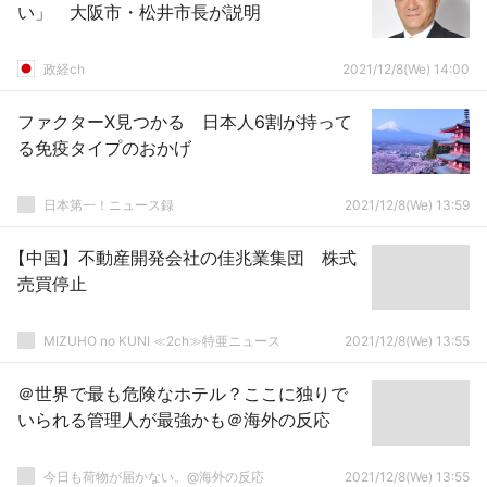
い」 大阪市・松井市長が説明
政経ch
2021/12/8(We) 14:00
ファクターX見つかる 日本人6割が持って
る免疫タイプのおかげ
日本第一！ニュース録
2021/12/8(We) 13:59
【中国】不動産開発会社の佳兆業集団 株式
売買停止
MIZUHO no KUNI ≪2ch≫特亜ニュース
2021/12/8(We) 13:55
＠世界で最も危険なホテル？ここに独りで
いられる管理人が最強かも＠海外の反応
今日も荷物が届かない。@海外の反応
2021/12/8(We) 13:55