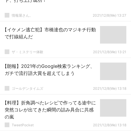
ト、打ち上げ成功！
情報屋さん。
2021/12/8(We) 13:27
【イケメン逃亡犯】市橋達也のマジキチ行動
で打線組んだ
ザ・ミステリー体験
2021/12/8(We) 13:21
【朗報】2021年のGoogle検索ランキング、
ガチで流行語大賞を超えてしまう
ゴールデンタイムズ
2021/12/8(We) 13:18
【料理】折角調べたレシピで作ってる途中に
突然コレが出てきた瞬間の詰み具合に共感
の嵐
TweetPocket
2021/12/8(We) 13:18