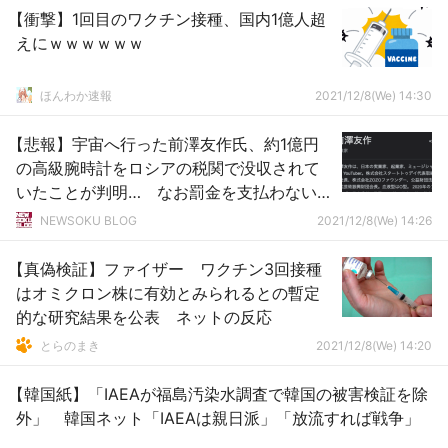
【衝撃】1回目のワクチン接種、国内1億人超
えにｗｗｗｗｗｗ
ほんわか速報
2021/12/8(We) 14:30
【悲報】宇宙へ行った前澤友作氏、約1億円
の高級腕時計をロシアの税関で没収されて
いたことが判明… なお罰金を支払わないと
返却されないもよう…
NEWSOKU BLOG
2021/12/8(We) 14:26
【真偽検証】ファイザー ワクチン3回接種
はオミクロン株に有効とみられるとの暫定
的な研究結果を公表 ネットの反応
とらのまき
2021/12/8(We) 14:20
【韓国紙】「IAEAが福島汚染水調査で韓国の被害検証を除
外」 韓国ネット「IAEAは親日派」「放流すれば戦争」