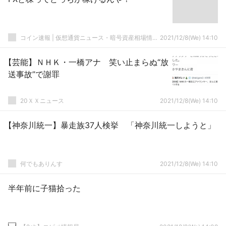
コイン速報 | 仮想通貨ニュース・暗号資産相場情報・5chまとめ
2021/12/8(We) 14:10
【芸能】ＮＨＫ・一橋アナ 笑い止まらぬ“放
送事故”で謝罪
20ＸＸニュース
2021/12/8(We) 14:10
【神奈川統一】暴走族37人検挙 「神奈川統一しようと」
何でもありんす
2021/12/8(We) 14:10
半年前に子猫拾った