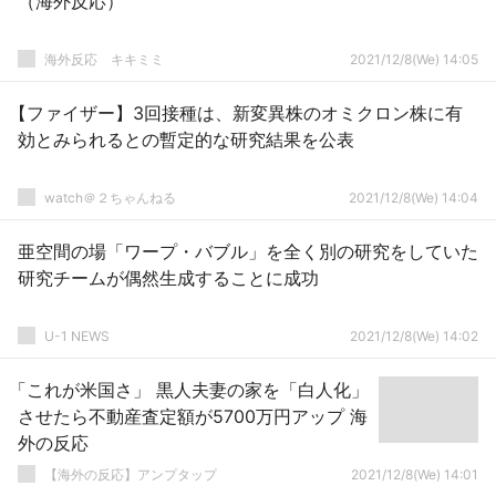
（海外反応）
­海外反応 キキミミ
2021/12/8(We) 14:05
【ファイザー】3回接種は、新変異株のオミクロン株に有
効とみられるとの暫定的な研究結果を公表
watch＠２ちゃんねる
2021/12/8(We) 14:04
亜空間の場「ワープ・バブル」を全く別の研究をしていた
研究チームが偶然生成することに成功
U-1 NEWS
2021/12/8(We) 14:02
「これが米国さ」 黒人夫妻の家を「白人化」
させたら不動産査定額が5700万円アップ 海
外の反応
【海外の反応】アンプタップ
2021/12/8(We) 14:01