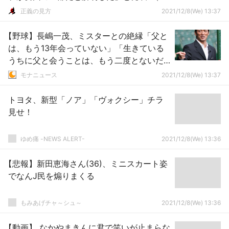
∀ﾟ)o彡°ﾆｯﾎﾟﾝ!ﾆｯﾎﾟﾝ!
正義の見方
2021/12/8(We) 13:37
【野球】長嶋一茂、ミスターとの絶縁「父と
は、もう13年会っていない」「生きている
うちに父と会うことは、もう二度とないだ
ろう」
モナニュース
2021/12/8(We) 13:37
トヨタ、新型「ノア」「ヴォクシー」チラ
見せ！
ゆめ痛 -NEWS ALERT-
2021/12/8(We) 13:36
【悲報】新田恵海さん(36)、ミニスカート姿
でなんJ民を煽りまくる
もみあげチャ～シュ～
2021/12/8(We) 13:36
【動画】 なかやまきんに君で笑いが止まらな