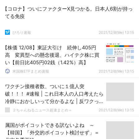
【コロナ】ついにファクターX見つかる。日本人6割が持っ
てる免疫
ぴろり速報
2021/12/8(We) 13:15
【株価 12/08】東証大引け 続伸し405円
高 変異型への懸念後退、ハイテク株に買
い【前日比405円02銭（1.42%）高】
米国株ETFまとめ速報
2021/12/8(We) 13:15
ワクチン接種者数、ついに１億人突
破！！！ #速報 | これ日本人の人口考えたら
冷静におかしいって分かるよな | 反ワクっ
て山本太郎以外で本当にいるのかな？w
２ちゃんねるニュース超速まとめ＋
2021/12/8(We) 13:15
属国がボイコットできる訳ないよね ～
【韓国】「外交的ボイコット検討せず」＝