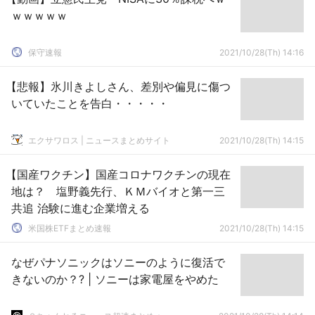
ｗｗｗｗｗ
保守速報
2021/10/28(Th) 14:16
【悲報】氷川きよしさん、差別や偏見に傷つ
いていたことを告白・・・・・
エクサワロス | ニュースまとめサイト
2021/10/28(Th) 14:15
【国産ワクチン】国産コロナワクチンの現在
地は？ 塩野義先行、ＫＭバイオと第一三
共追 治験に進む企業増える
米国株ETFまとめ速報
2021/10/28(Th) 14:15
なぜパナソニックはソニーのように復活で
きないのか？? | ソニーは家電屋をやめた