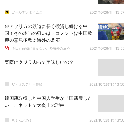
ゴールデンタイムズ
2021/10/28(Th) 13:57
＠アフリカの鉄道に長く投資し続ける中
国！その本当の狙いは？コメントは中国歓
迎の意見多数＠海外の反応
今日も荷物が届かない。@海外の反応
2021/10/28(Th) 13:55
実際にクジラ肉って美味しいの？
ザ・ミステリー体験
2021/10/28(Th) 13:50
韓国籍取得した中国人学生が「国籍戻した
い」、ネットで大炎上の理由
ちゃんとめ！
2021/10/28(Th) 13:50