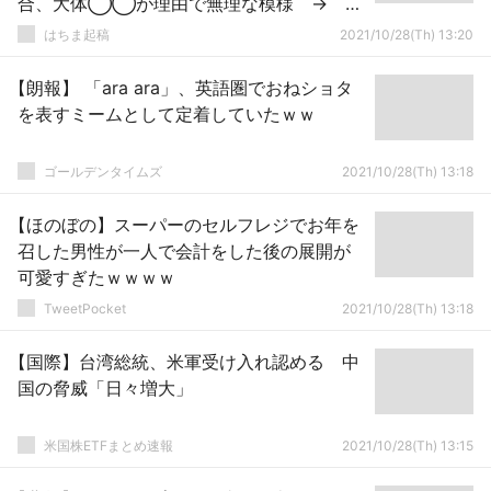
合、大体◯◯が理由で無理な模様 → 正
しい対策はこちら
はちま起稿
2021/10/28(Th) 13:20
【朗報】 「ara ara」、英語圏でおねショタ
を表すミームとして定着していたｗｗ
ゴールデンタイムズ
2021/10/28(Th) 13:18
【ほのぼの】スーパーのセルフレジでお年を
召した男性が一人で会計をした後の展開が
可愛すぎたｗｗｗｗ
TweetPocket
2021/10/28(Th) 13:18
【国際】台湾総統、米軍受け入れ認める 中
国の脅威「日々増大」
米国株ETFまとめ速報
2021/10/28(Th) 13:15