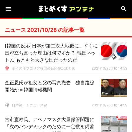
ニュース 2021/10/28 の記事一覧
[韓国の反応]日本が第二次大戦後に、すぐに
国が立ち直った理由は何ですか？[韓国ネッ
ト民]もともと大きな国だったのだ
ボイスオブコリア韓国の反応翻訳まとめ
2021/10/28(Th) 14:59
金正恩氏が祖父と父の写真撤去 独自路線
開始か＝韓国情報機関
日本第一！ニュース録
2021/10/28(Th) 14:59
古市憲寿氏、アベノマスク大量保管問題に
「次のパンデミックのために一定数を備蓄