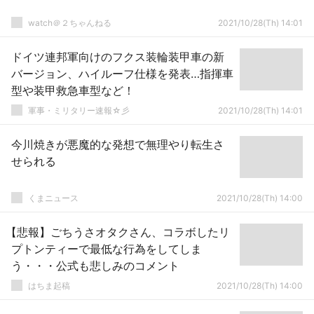
watch＠２ちゃんねる
2021/10/28(Th) 14:01
ドイツ連邦軍向けのフクス装輪装甲車の新
バージョン、ハイルーフ仕様を発表…指揮車
型や装甲救急車型など！
軍事・ミリタリー速報☆彡
2021/10/28(Th) 14:01
今川焼きが悪魔的な発想で無理やり転生さ
せられる
くまニュース
2021/10/28(Th) 14:00
【悲報】ごちうさオタクさん、コラボしたリ
プトンティーで最低な行為をしてしま
う・・・公式も悲しみのコメント
はちま起稿
2021/10/28(Th) 14:00