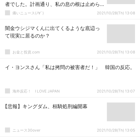
者でした。計画通り、私の息の根は止めら
れた」
痛いニュース(ﾉ∀`)
2021/10/28(Th) 13:08
闇金ウシジマくんに出てくるような底辺っ
て現実に居るのか？
お金と投資.com
2021/10/28(Th) 13:08
イ・ヨンスさん「私は拷問の被害者だ！」 韓国の反応。
海外反応！ I LOVE JAPAN
2021/10/28(Th) 13:07
【悲報】キングダム、桓騎処刑編開幕
ニュース30over
2021/10/28(Th) 13:05