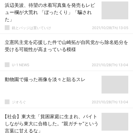
浜辺美波、待望の水着写真集を発売もレビ
ュー欄が大荒れ 「ぼったくり」「騙され
た」
銃とバッジは置いていけ
2021/10/28(Th) 13:05
立憲民主党を応援した件で山崎拓が自民党から除名処分を
受ける可能性が高まっている模様
U-1 NEWS
2021/10/28(Th) 13:04
動物園で撮った画像を淡々と貼るスレ
ジオろぐ
2021/10/28(Th) 13:04
【社会】東大生「貧困家庭に生まれ、バイト
しながら東大に合格した。“親ガチャ”という
言葉に甘えるな」