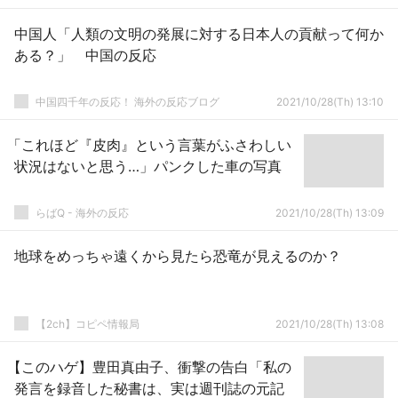
中国人「人類の文明の発展に対する日本人の貢献って何か
ある？」 中国の反応
中国四千年の反応！ 海外の反応ブログ
2021/10/28(Th) 13:10
「これほど『皮肉』という言葉がふさわしい
状況はないと思う…」パンクした車の写真
らばQ - 海外の反応
2021/10/28(Th) 13:09
地球をめっちゃ遠くから見たら恐竜が見えるのか？
【2ch】コピペ情報局
2021/10/28(Th) 13:08
【このハゲ】豊田真由子、衝撃の告白「私の
発言を録音した秘書は、実は週刊誌の元記