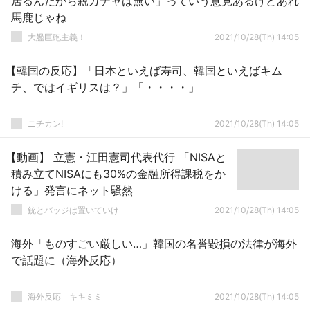
居るんだから親ガチャは無い」っていう意見あるけどあれ
馬鹿じゃね
大艦巨砲主義！
2021/10/28(Th) 14:05
【韓国の反応】「日本といえば寿司、韓国といえばキム
チ、ではイギリスは？」「・・・・」
ニチカン!
2021/10/28(Th) 14:05
【動画】 立憲・江田憲司代表代行 「NISAと
積み立てNISAにも30%の金融所得課税をか
ける」発言にネット騒然
銃とバッジは置いていけ
2021/10/28(Th) 14:05
海外「ものすごい厳しい…」韓国の名誉毀損の法律が海外
で話題に（海外反応）
­海外反応 キキミミ
2021/10/28(Th) 14:05