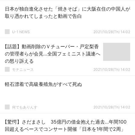
日本が独自進化させた「焼きそば」に大阪在住の中国人が
取り憑かれてしまったと動画で告白
U-1 NEWS
2021/10/28(Th) 14:02
【話題】動画削除のＶチューバー・戸定梨香
の管理者らが会見…全国フェミニスト議連へ
の怒り訴える
モナニュース
2021/10/28(Th) 14:02
軽石漂着で高級養殖魚がすべて死ぬ
何でもありんす
2021/10/28(Th) 14:02
【驚愕】さだまさし 35億円の借金抱えた過去…年間100
回超えるペースでコンサート開催「日本を1年間で2周」