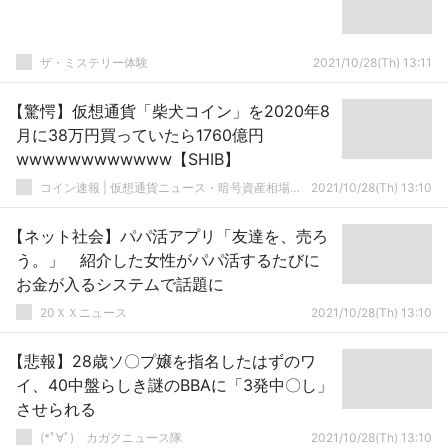
ザ・ミステリー体験
2021/10/28(Th) 13:11
【驚愕】仮想通貨「柴犬コイン」を2020年8
月に38万円買っていたら1760億円
wwwwwwwwwwww【SHIB】
コイン速報 | 仮想通貨ニュース・暗号資産相場情報・5chまとめ
2021/10/28(Th) 13:10
【ネット社会】パパ活アプリ「友達を、売ろ
う。」 紹介した女性がパパ活するたびに
お金が入るシステムで話題に
20ＸＸニュース
2021/10/28(Th) 13:10
【悲報】28歳ソ〇プ嬢を指名したはずのワ
イ、40中盤らしき謎のBBAに「3発中〇し」
させられる
(*ﾟ∀ﾟ)ゞカガクニュース隊
2021/10/28(Th) 13:10