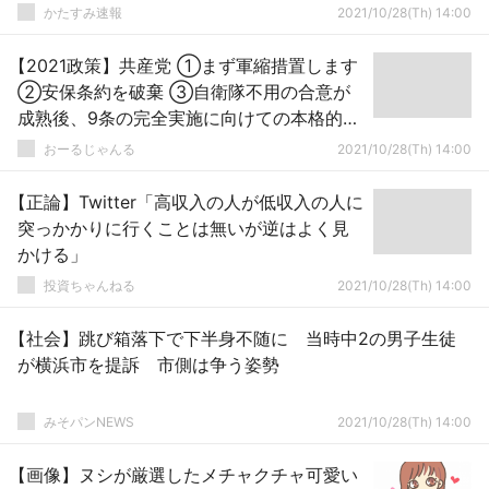
かたすみ速報
2021/10/28(Th) 14:00
【2021政策】共産党 ①まず軍縮措置します
②安保条約を破棄 ③自衛隊不用の合意が
成熟後、9条の完全実施に向けての本格的な
措置に着手
おーるじゃんる
2021/10/28(Th) 14:00
【正論】Twitter「高収入の人が低収入の人に
突っかかりに行くことは無いが逆はよく見
かける」
投資ちゃんねる
2021/10/28(Th) 14:00
【社会】跳び箱落下で下半身不随に 当時中2の男子生徒
が横浜市を提訴 市側は争う姿勢
みそパンNEWS
2021/10/28(Th) 14:00
【画像】ヌシが厳選したメチャクチャ可愛い