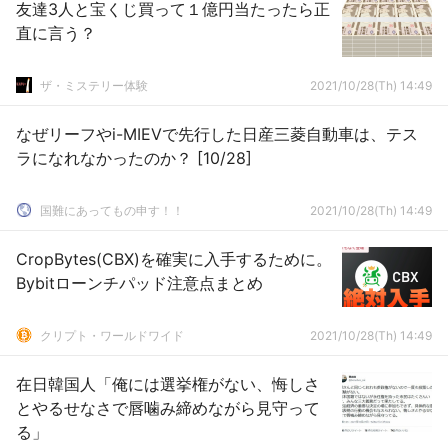
友達3人と宝くじ買って１億円当たったら正
直に言う？
ザ・ミステリー体験
2021/10/28(Th) 14:49
なぜリーフやi-MIEVで先行した日産三菱自動車は、テス
ラになれなかったのか？ [10/28]
国難にあってもの申す！！
2021/10/28(Th) 14:49
CropBytes(CBX)を確実に入手するために。
Bybitローンチパッド注意点まとめ
クリプト・ワールドワイド
2021/10/28(Th) 14:49
在日韓国人「俺には選挙権がない、悔しさ
とやるせなさで唇噛み締めながら見守って
る」