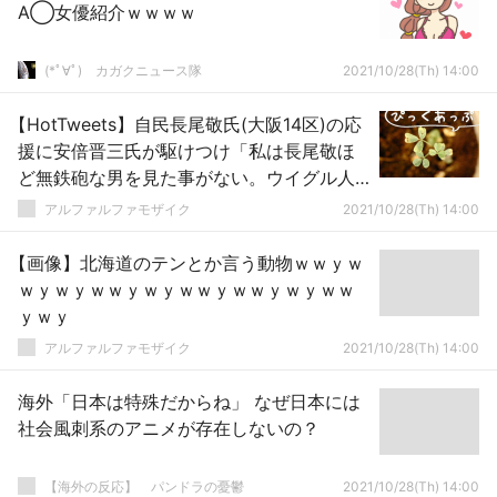
A◯女優紹介ｗｗｗｗ
(*ﾟ∀ﾟ)ゞカガクニュース隊
2021/10/28(Th) 14:00
【HotTweets】自民長尾敬氏(大阪14区)の応
援に安倍晋三氏が駆けつけ「私は長尾敬ほ
ど無鉄砲な男を見た事がない。ウイグル人
権決議で党執行部に何と言われようと立ち
アルファルファモザイク
2021/10/28(Th) 14:00
向かった。自分の出世にマイナスでも言う
べき事は言う！こういう男を日本が求めて
【画像】北海道のテンとか言う動物ｗｗｙｗ
いる！」と。
ｗｙｗｙｗｗｙｗｙｗｗｙｗｗｙｗｙｗｗ
ｙｗｙ
アルファルファモザイク
2021/10/28(Th) 14:00
海外「日本は特殊だからね」 なぜ日本には
社会風刺系のアニメが存在しないの？
【海外の反応】 パンドラの憂鬱
2021/10/28(Th) 14:00