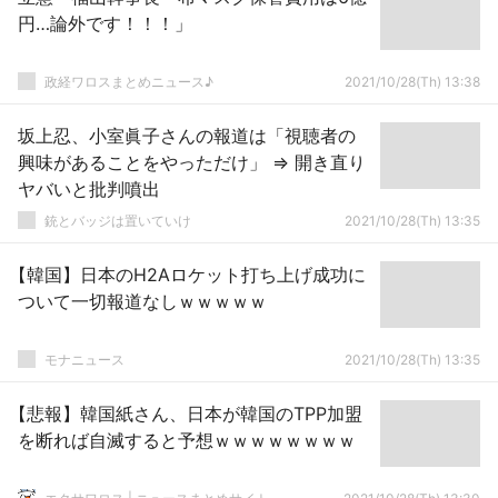
円…論外です！！！」
政経ワロスまとめニュース♪
2021/10/28(Th) 13:38
坂上忍、小室眞子さんの報道は「視聴者の
興味があることをやっただけ」 ⇒ 開き直り
ヤバいと批判噴出
銃とバッジは置いていけ
2021/10/28(Th) 13:35
【韓国】日本のH2Aロケット打ち上げ成功に
ついて一切報道なしｗｗｗｗｗ
モナニュース
2021/10/28(Th) 13:35
【悲報】韓国紙さん、日本が韓国のTPP加盟
を断れば自滅すると予想ｗｗｗｗｗｗｗｗ