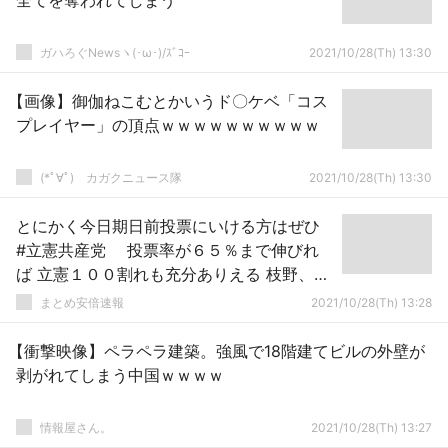
全てを奪われてしまう
ガハろぐNewsヽ(･ω･)/ｽﾞｺｰ
2021/10/28(Th) 13:30
【画像】御伽ねこむとかいうド〇ケベ「コス
プレイヤー」の頂点ｗｗｗｗｗｗｗｗｗｗ
(*ﾟ∀ﾟ)ゞカガクニュース隊
2021/10/28(Th) 13:30
とにかく今日期日前投票にいける方はぜひ
#立憲共産党 投票率が６５％まで伸びれ
ば 立憲１００割れも充分ありえる 枝野、安
住は落選圏内
まとめ安倍速報
2021/10/28(Th) 13:28
【衝撃映像】ペラペラ建築。強風で18階建てビルの外壁が
剥がれてしまう中国ｗｗｗｗ
情報屋さん。
2021/10/28(Th) 13:27