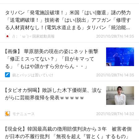
タリバン「発電施設破壊！」米国「はい(撤退」謎の勢力
「送電網破壊！」技術者「はい(脱出」アフガン「修理す
る人材資材なし！(電気水道止まる」タリバン「統治能力
なし！」→
/)；｀ω´)＜国家総動員報
2021/10/28(Th) 14:35
【画像】 華原朋美の現在の姿にネット衝撃
「修正ミスってない？」「目がキマって
る」「もはや誰かすら分からん・・」
銃とバッジは置いていけ
2021/10/28(Th) 14:35
【タピオカ恫喝】敗訴した木下優樹菜、涙な
がらに芸能界復帰を発表ｗｗｗｗｗ
モナニュース
2021/10/28(Th) 14:32
【現金化】韓国最高裁の徴用賠償判決から３年 被害者側
が日本の不履行批判 「無視を超え『冒とく』するもの」