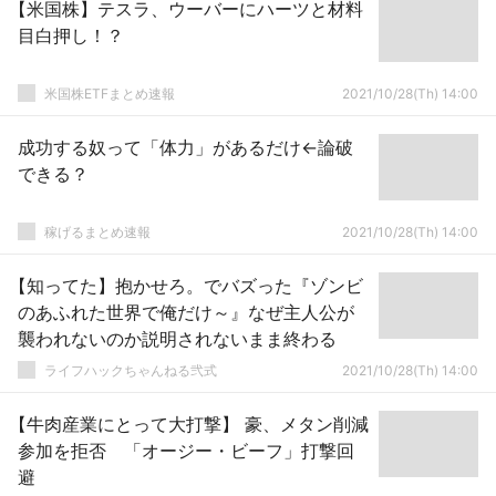
【米国株】テスラ、ウーバーにハーツと材料
目白押し！？
米国株ETFまとめ速報
2021/10/28(Th) 14:00
成功する奴って「体力」があるだけ←論破
できる？
稼げるまとめ速報
2021/10/28(Th) 14:00
【知ってた】抱かせろ。でバズった『ゾンビ
のあふれた世界で俺だけ～』なぜ主人公が
襲われないのか説明されないまま終わる
ライフハックちゃんねる弐式
2021/10/28(Th) 14:00
【牛肉産業にとって大打撃】 豪、メタン削減
参加を拒否 「オージー・ビーフ」打撃回
避