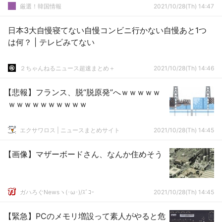
厳選！韓国情報
2021/10/28(Th) 14:47
日本3大自慢寝てない自慢コンビニ行かない自慢あと1つ
は何？ | テレビみてない
２ちゃんねるニュース超速まとめ＋
2021/10/28(Th) 14:46
【悲報】フランス、脱“脱原発”へｗｗｗｗｗ
ｗｗｗｗｗｗｗｗｗｗ
エクサワロス | ニュースまとめサイト
2021/10/28(Th) 14:45
【画像】マザーボードさん、なんか住めそう
ガハろぐNewsヽ(･ω･)/ｽﾞｺｰ
2021/10/28(Th) 14:45
【緊急】PCのメモリ増設って素人がやると危