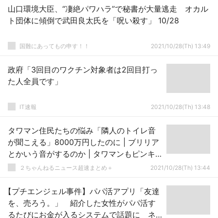
山口環境大臣、“凄絶パワハラ”で秘書が大量逃走 オカル
ト団体に傾倒で武田良太氏を「呪い殺す」 10/28
国難にあってもの申す！！
2021/10/28(Th) 13:49
政府「3回目のワクチン対象者は2回目打っ
た人全員です」
IT速報
2021/10/28(Th) 13:48
タワマン住民たちの悩み「隣人のトイレ音
が聞こえる」8000万円したのに | ブリリア
とかいう音がするのか | タワマンもピンキ
リあるからな
２ちゃんねるニュース超速まとめ＋
2021/10/28(Th) 13:44
【プチエンジェル事件】パパ活アプリ「友達
を、売ろう。」 紹介した女性がパパ活す
るたびにお金が入るシステムで話題に ネ