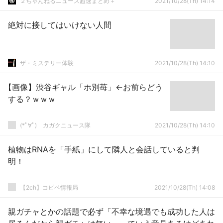
２ちゃんねるニュース超速まとめ＋
2021/10/28(Th) 14:14
絶対に接してはいけない人間
ザ・ミステリー体験
2021/10/28(Th) 14:10
【画像】渋谷ギャル「ホ別苺」←お前らどう
する？ｗｗｗ
(*ﾟ∀ﾟ)ゞカガクニュース隊
2021/10/28(Th) 14:10
植物はRNAを「手紙」にして隣人と会話していると判
明！
【2ch】コピペ情報局
2021/10/28(Th) 14:08
親ガチャとかの話題で必ず「不幸な境遇でも成功した人は