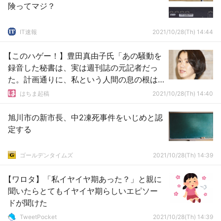
険ってマジ？
IT速報
2021/10/28(Th) 14:44
【このハゲー！】豊田真由子氏「あの騒動を
録音した秘書は、実は週刊誌の元記者だっ
た。計画通りに、私という人間の息の根は
止められた」
はちま起稿
2021/10/28(Th) 14:40
旭川市の新市長、中2凍死事件をいじめと認
定する
ゴールデンタイムズ
2021/10/28(Th) 14:39
【ワロタ】「私イヤイヤ期あった？」と親に
聞いたらとてもイヤイヤ期らしいエピソー
ドが聞けた
TweetPocket
2021/10/28(Th) 14:39