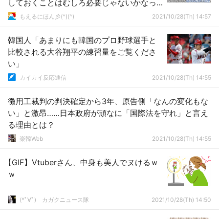
しておくことはむしろ必要じゃないかなっ
て思います」
もえるにほん彡(^)(^)
2021/10/28(Th) 14:57
韓国人「あまりにも韓国のプロ野球選手と
比較される大谷翔平の練習量をご覧くださ
い」
カイカイ反応通信
2021/10/28(Th) 14:55
徴用工裁判の判決確定から3年、原告側「なんの変化もな
い」と激昂……日本政府が頑なに「国際法を守れ」と言え
る理由とは？
楽韓Web
2021/10/28(Th) 14:55
【GIF】Vtuberさん、中身も美人でヌけるｗ
ｗ
(*ﾟ∀ﾟ)ゞカガクニュース隊
2021/10/28(Th) 14:50