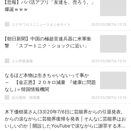
【悲報】パパ活アプリ「友達を、売ろう。」
爆誕ｗｗｗ
エクサワロス | ニュースまとめサイト
2021/10/28(Th) 13:15
【朝日新聞】中国の極超音速兵器に米軍衝
撃 「スプートニク・ショックに近い」
えら呼吸速報
2021/10/28(Th) 13:15
なるほど本物は生きちゃいないって事か
～ 【金正恩】２０キロ減量 ｢健康に問題
なし｣＝韓国情報機関
反日愚国 恨寓瘻
2021/10/28(Th) 13:15
木下優樹菜さん(33)20年7/6日に芸能界からの引退発表。
からの涙ながらに芸能界復帰を発表 | そんなに芸能界はお
いしいのか | 開設したYouTubeで涙ながらに謝罪する木下