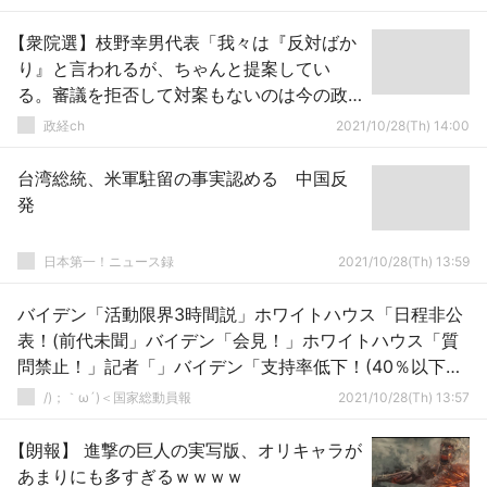
【衆院選】枝野幸男代表「我々は『反対ばか
り』と言われるが、ちゃんと提案してい
る。審議を拒否して対案もないのは今の政
府の方だ」
政経ch
2021/10/28(Th) 14:00
台湾総統、米軍駐留の事実認める 中国反
発
日本第一！ニュース録
2021/10/28(Th) 13:59
バイデン「活動限界3時間説」ホワイトハウス「日程非公
表！(前代未聞」バイデン「会見！」ホワイトハウス「質
問禁止！」記者「」バイデン「支持率低下！(40％以下で
ﾚｰﾑﾀﾞｯｸ」→
/)；｀ω´)＜国家総動員報
2021/10/28(Th) 13:57
【朗報】 進撃の巨人の実写版、オリキャラが
あまりにも多すぎるｗｗｗｗ