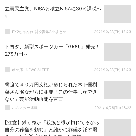
立憲民主党、NISAと積立NISAに30％課税へ
←
FX2ちゃんねる|投資系2chまとめ
2021/10/28(Th) 13:23
トヨタ、新型スポーツカー「GR86」発売！
279万円～
ゆめ痛 -NEWS ALERT-
2021/10/28(Th) 13:23
脅迫で４０万円支払い命じられた木下優樹
菜さん涙ながらに謝罪「この仕事しかでき
ない」芸能活動再開を宣言
ハムスター速報
2021/10/28(Th) 13:22
【注意】独り身が「親族と縁が切れてるから
自分の葬儀を頼む」と誰かに葬儀を託す場