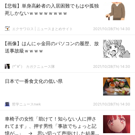
【悲報】単身高齢者の入居困難でもはや孤独
死しかないｗｗｗｗｗｗｗｗ
エクサワロス | ニュースまとめサイト
2021/10/28(Th) 14:30
【画像】はんにゃ金田のパソコンの履歴、放
送事故級ｗｗｗｗ
(*ﾟ∀ﾟ)ゞカガクニュース隊
2021/10/28(Th) 14:30
日本で一番食文化の低い県
哲学ニュースnwk
2021/10/28(Th) 14:30
車椅子の女性「助けて！知らない人に押さ
れてます」、押す男性「事故でちょっと記
憶が…」 → 思い切って声掛けした結果、