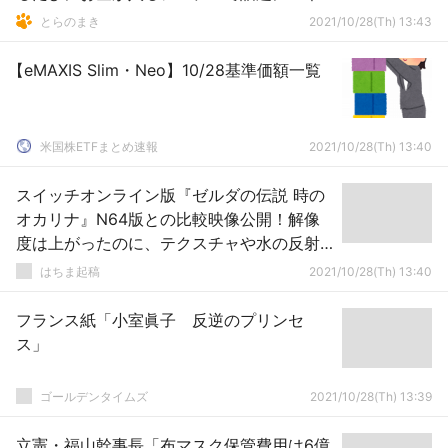
ットの反応
とらのまき
2021/10/28(Th) 13:43
【eMAXIS Slim・Neo】10/28基準価額一覧
米国株ETFまとめ速報
2021/10/28(Th) 13:40
スイッチオンライン版『ゼルダの伝説 時の
オカリナ』N64版との比較映像公開！解像
度は上がったのに、テクスチャや水の反射
などが劣化してしまう…
はちま起稿
2021/10/28(Th) 13:40
フランス紙「小室眞子 反逆のプリンセ
ス」
ゴールデンタイムズ
2021/10/28(Th) 13:39
立憲・福山幹事長「布マスク保管費用は6億