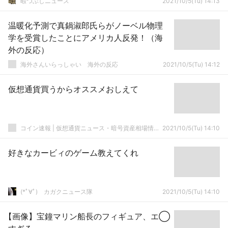
暇つぶしニュース
2021/10/5(Tu) 14:13
温暖化予測で真鍋淑郎氏らがノーベル物理
学を受賞したことにアメリカ人反発！（海
外の反応）
海外さんいらっしゃい 海外の反応
2021/10/5(Tu) 14:12
仮想通貨買うからオススメおしえて
コイン速報 | 仮想通貨ニュース・暗号資産相場情報・5chまとめ
2021/10/5(Tu) 14:10
好きなカービィのゲーム教えてくれ
(*ﾟ∀ﾟ)ゞカガクニュース隊
2021/10/5(Tu) 14:10
【画像】宝鐘マリン船長のフィギュア、エ◯