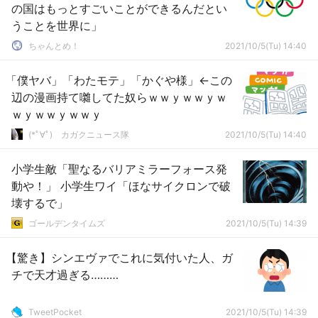
の国はもっとすごいことができるんだとい
うことを世界に」
ちゃんとめ！
2021/10/5(Tu) 14:40
「僕ヤバ」「わたモテ」「かぐや様」←この
辺の漫画持て囃してた奴らｗｗｙｗｗｙｗ
ｗｙｗｗｙｗｗｙ
(*ﾟ∀ﾟ)ゞカガクニュース隊
2021/10/5(Tu) 14:40
小学生敵「聖なるバリアミラーフォース発
動や！」 小学生ワイ「ほなサイクロンで破
壊するで」
ゴールデンタイムズ
2021/10/5(Tu) 14:39
【驚き】シンエヴァでこれに気付いた人、ガ
チで天才過ぎる………
TweetPocket
2021/10/5(Tu) 14:39