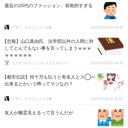
最近の20代のファッション、前衛的すぎる
(*ﾟ∀ﾟ)ゞカガクニュース隊
2021/10/5(Tu) 14:30
【悲報】山口真由氏、法学部以外の人間に対
してとんでもない事を言ってしまうｗｗｗ
ｗｗｗｗｗｗ
エクサワロス | ニュースまとめサイト
2021/10/5(Tu) 14:30
【都市伝説】何十万も払うと有名人とス◯ベ
出来るとかいう噂ってマジなの？
(*ﾟ∀ﾟ)ゞカガクニュース隊
2021/10/5(Tu) 14:30
友人が幽霊見えるって言うんだが