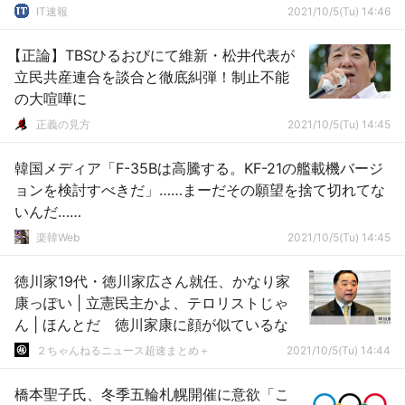
IT速報
2021/10/5(Tu) 14:46
【正論】TBSひるおびにて維新・松井代表が
立民共産連合を談合と徹底糾弾！制止不能
の大喧嘩に
正義の見方
2021/10/5(Tu) 14:45
韓国メディア「F-35Bは高騰する。KF-21の艦載機バージ
ョンを検討すべきだ」……まーだその願望を捨て切れてな
いんだ……
楽韓Web
2021/10/5(Tu) 14:45
徳川家19代・徳川家広さん就任、かなり家
康っぽい | 立憲民主かよ、テロリストじゃ
ん | ほんとだ 徳川家康に顔が似ているな
２ちゃんねるニュース超速まとめ＋
2021/10/5(Tu) 14:44
橋本聖子氏、冬季五輪札幌開催に意欲「こ