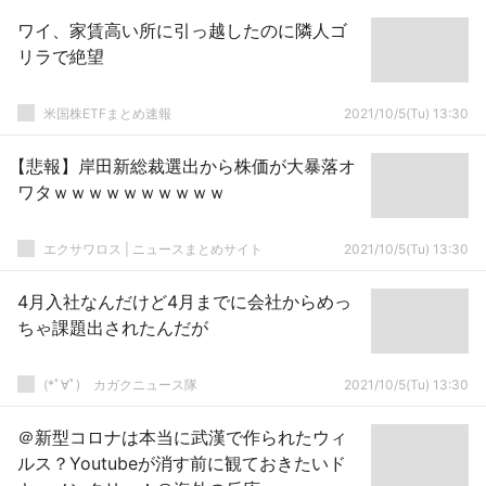
ワイ、家賃高い所に引っ越したのに隣人ゴ
リラで絶望
米国株ETFまとめ速報
2021/10/5(Tu) 13:30
【悲報】岸田新総裁選出から株価が大暴落オ
ワタｗｗｗｗｗｗｗｗｗｗ
エクサワロス | ニュースまとめサイト
2021/10/5(Tu) 13:30
4月入社なんだけど4月までに会社からめっ
ちゃ課題出されたんだが
(*ﾟ∀ﾟ)ゞカガクニュース隊
2021/10/5(Tu) 13:30
＠新型コロナは本当に武漢で作られたウィ
ルス？Youtubeが消す前に観ておきたいド