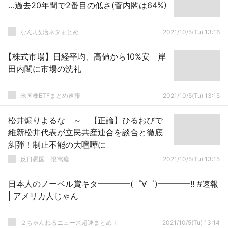
…過去20年間で2番目の低さ(菅内閣は64%)
なんJ政治ネタまとめ
2021/10/5(Tu) 13:16
【株式市場】日経平均、高値から10%安 岸
田内閣に市場の洗礼
米国株ETFまとめ速報
2021/10/5(Tu) 13:15
松井煽りよるな ～ 【正論】ひるおびで
維新松井代表が立民共産連合を談合と徹底
糾弾！制止不能の大喧嘩に
反日愚国 恨寓瘻
2021/10/5(Tu) 13:15
日本人のノーベル賞キタ━━━━(゜∀゜)━━━━!! #速報
| アメリカ人じゃん
２ちゃんねるニュース超速まとめ＋
2021/10/5(Tu) 13:14