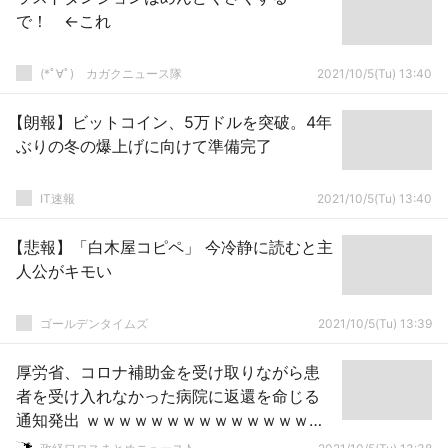
で！ ←これ
(*ﾟ∀ﾟ)ゞカガクニュース隊
2021/10/5(Tu) 13:40
【朗報】ビットコイン、5万ドルを突破。4年
ぶりの冬の爆上げに向けて準備完了
IT速報
2021/10/5(Tu) 13:40
【悲報】「白木屋コピペ」 今冷静に読むと主
人公がキモい
ゴールデンタイムズ
2021/10/5(Tu) 13:39
厚労省、コロナ補助金を受け取りながら患
者を受け入れなかった病院に返還を命じる
通知発出 ｗｗｗｗｗｗｗｗｗｗｗｗｗｗｗ
ｗｗ