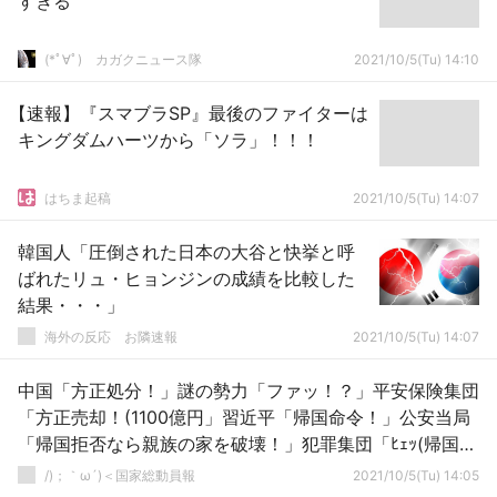
すぎる
(*ﾟ∀ﾟ)ゞカガクニュース隊
2021/10/5(Tu) 14:10
【速報】『スマブラSP』最後のファイターは
キングダムハーツから「ソラ」！！！
はちま起稿
2021/10/5(Tu) 14:07
韓国人「圧倒された日本の大谷と快挙と呼
ばれたリュ・ヒョンジンの成績を比較した
結果・・・」
海外の反応 お隣速報
2021/10/5(Tu) 14:07
中国「方正処分！」謎の勢力「ファッ！？」平安保険集団
「方正売却！(1100億円」習近平「帰国命令！」公安当局
「帰国拒否なら親族の家を破壊！」犯罪集団「ﾋｪｯ(帰国5
万4千人」→
/)；｀ω´)＜国家総動員報
2021/10/5(Tu) 14:05