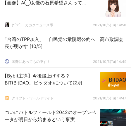
【画像】A◯女優の石原希望さんって…
(*ﾟ∀ﾟ)ゞカガクニュース隊
2021/10/5(Tu) 14:50
「台湾のTPP加入」 自民党の衆院選公約へ 高市政調会
長が明かす [10/5]
国難にあってもの申す！！
2021/10/5(Tu) 14:49
【Bybit主導】今後爆上げする？
BIT(BitDAO、ビッダオ)について説明
クリプト・ワールドワイド
2021/10/5(Tu) 14:47
ついにバトルフィールド2042のオープンベ
ータが明日から始まるという事実