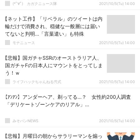
(*ﾟ∀ﾟ)ゞカガクニュース隊
2021/10/5(Tu) 14:00
【ネット工作】「リベラル」のツイートは内
輪だけで消費され、穏健な一般層には届い
てないと判明…「言葉遣い」も特殊
モナニュース
2021/10/5(Tu) 14:00
【悲報】国ガチャSSRのオーストラリア人、
国ガチャFの日本人にマウントをとってしま
う！ｗ
ライフハックちゃんねる弐式
2021/10/5(Tu) 14:00
【ｱﾝｱﾝ】アンダーヘア、剃ってる…？ 女性約200人調査
「デリケートゾーンケアのリアル」…
みそパンNEWS
2021/10/5(Tu) 14:00
【悲報】月曜日の朝からサラリーマンを煽っ