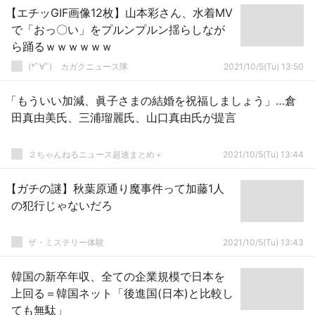
【エチッGIF画像12枚】山本彩さん、水着MV
で「おっ〇い」をプルンプルン揺らしなが
ら踊るｗｗｗｗｗｗ
(*ﾟ∀ﾟ)ゞカガクニュース隊
2021/10/5(Tu) 13:50
「もういい加減、眞子さまの結婚を祝福しましょう」…倉
田真由美氏、三浦瑠麗氏、山口真由氏が提言
２ちゃんねるニュース超速まとめ＋
2021/10/5(Tu) 13:44
【ガチの謎】秋葉原通り魔事件って加藤1人
の犯行じゃないだろ
ザ・ミステリー体験
2021/10/5(Tu) 13:43
韓国の新卒年収、全ての企業規模で日本を
上回る＝韓国ネット「後進国(日本)と比較し
ても無駄」