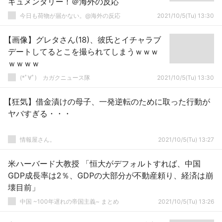
キュメンタリー！＠海外の反応
今日も荷物が届かない。@海外の反応
2021/10/5(Tu) 13:30
【画像】グレタさん(18)、彼氏とイチャラブ
デートしてるとこを撮られてしまうｗｗｗ
ｗｗｗｗ
(*ﾟ∀ﾟ)ゞカガクニュース隊
2021/10/5(Tu) 13:30
【狂気】借金漬けの母子、一発逆転のために取った行動が
ヤバすぎる・・・
情報屋さん。
2021/10/5(Tu) 13:27
米ハーバード大教授 「恒大がデフォルトすれば、中国
GDP成長率は2％、GDPの大部分が不動産頼り、経済は崩
壊目前」
中国 ~100年遅れの帝国主義~ まとめ
2021/10/5(Tu) 13:26