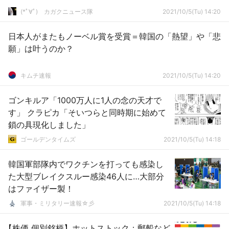
(*ﾟ∀ﾟ)ゞカガクニュース隊
2021/10/5(Tu) 14:20
日本人がまたもノーベル賞を受賞＝韓国の「熱望」や「悲
願」は叶うのか？
キムチ速報
2021/10/5(Tu) 14:20
ゴンキルア「1000万人に1人の念の天才で
す」 クラピカ「そいつらと同時期に始めて
鎖の具現化しました」
ゴールデンタイムズ
2021/10/5(Tu) 14:18
韓国軍部隊内でワクチンを打っても感染し
た大型ブレイクスルー感染46人に…大部分
はファイザー製！
軍事・ミリタリー速報☆彡
2021/10/5(Tu) 14:18
【株価 個別銘柄】ホットストック：郵船など