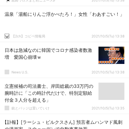
政経ワロスまとめニュース♪
2021/10/5(Tu) 13:38
温泉「湯船にりんご浮かべたろ！」女性「わあすごい！」
【2ch】コピペ情報局
2021/10/5(Tu) 13:38
日本は急減なのに韓国でコロナ感染者数激
増 愛国心崩壊ｗ
News U.S.
2021/10/5(Tu) 13:38
立憲候補の司法書士、岸田総裁の33万円の
腕時計に「この時計代だけで、特別定額給
付金３人分を超える」
銃とバッジは置いていけ
2021/10/5(Tu) 13:35
【訃報】[ラーシュ・ビルクスさん] 預言者ムハンマド風刺