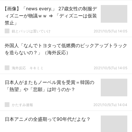
【画像】「news every.」 27歳女性の制服デ
ィズニーが物議ｗｗ ⇒ 「ディズニーは仮装
禁止」
銃とバッジは置いていけ
2021/10/5(Tu) 14:05
外国人「なんでトヨタって低燃費のピックアップトラック
を造らないの？」（海外反応）
­海外反応 キキミミ
2021/10/5(Tu) 14:05
日本人がまたもノーベル賞を受賞＝韓国の
「熱望」や「悲願」は叶うのか？
かたすみ速報
2021/10/5(Tu) 14:04
日本アニメの全盛期って90年代だよな？