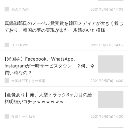
あのころの
2021/10/5(Tu) 14:03
真鍋淑郎氏のノーベル賞受賞を韓国メディアが大きく報じ
ており、韓国の夢の実現がまた一歩遠のいた模様
U-1 NEWS
2021/10/5(Tu) 14:02
【米国株】Facebook、WhatsApp、
Instagramが一時サービスダウン！？何、今
買い時なの？
米国株ETFまとめ速報
2021/10/5(Tu) 14:00
【画像あり】俺、大型トラック3ヶ月目の給
料明細がコチラｗｗｗｗｗｗ
投資ちゃんねる
2021/10/5(Tu) 14:00