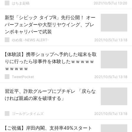
はちま起稿
2021/10/5(Tu) 13:20
新型「シビック タイプR」先行公開！ オー
バーフェンダーや大型リヤウイング、ブレ
ンボキャリパーで武装
ゆめ痛 -NEWS ALERT-
2021/10/5(Tu) 13:18
【体験談】携帯ショップへ予約した端末を取
りに行ったら珍事件を体験したｗｗｗｗｗ
ｗｗｗｗｗ
TweetPocket
2021/10/5(Tu) 13:18
習近平、詐欺グループにブチギレ 「戻らな
ければ親戚の家を破壊する」
ゴールデンタイムズ
2021/10/5(Tu) 13:18
【ご祝儀】岸田内閣、支持率49%スタート