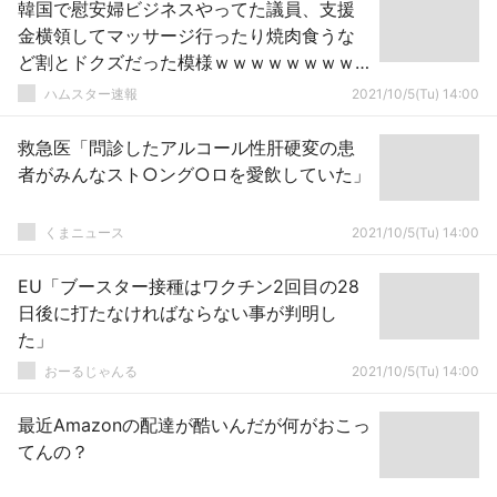
韓国で慰安婦ビジネスやってた議員、支援
金横領してマッサージ行ったり焼肉食うな
ど割とドクズだった模様ｗｗｗｗｗｗｗｗ
ｗｗ
ハムスター速報
2021/10/5(Tu) 14:00
救急医「問診したアルコール性肝硬変の患
者がみんなスト○ング○ロを愛飲していた」
くまニュース
2021/10/5(Tu) 14:00
EU「ブースター接種はワクチン2回目の28
日後に打たなければならない事が判明し
た」
おーるじゃんる
2021/10/5(Tu) 14:00
最近Amazonの配達が酷いんだが何がおこっ
てんの？