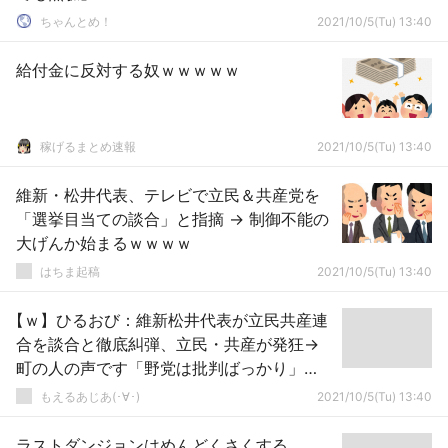
ちゃんとめ！
2021/10/5(Tu) 13:40
給付金に反対する奴ｗｗｗｗｗ
稼げるまとめ速報
2021/10/5(Tu) 13:40
維新・松井代表、テレビで立民＆共産党を
「選挙目当ての談合」と指摘 → 制御不能の
大げんか始まるｗｗｗｗ
はちま起稿
2021/10/5(Tu) 13:40
【ｗ】ひるおび：維新松井代表が立民共産連
合を談合と徹底糾弾、立民・共産が発狂→
町の人の声です「野党は批判ばっかり」
「自民党の揚げ足取りばかり」
もえるあじあ(･∀･)
2021/10/5(Tu) 13:40
ラストダンジョンはめんどくさくする