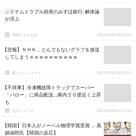
システムトラブル頻発のみずほ銀行､解体論
が浮上
理想ちゃんねる
2021/10/5(Tu) 13:13
【悲報】ＮＨＫ，とんでもないグラフを放送
してしまうｗｗｗｗｗｗｗｗｗｗ
暇つぶしニュース
2021/10/5(Tu) 13:13
【不祥事】冷凍機故障トラックでスーパー
「バロー」に商品配送…庫内２０度近く上昇
も
モナニュース
2021/10/5(Tu) 13:13
【韓国】日本人がノーベル物理学賞受賞 ... 真
鍋淑郎氏【韓国の反応】