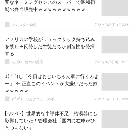
変なネーミングセンスのスーパーで昭和初
期の弁当販売中ｗｗｗｗｗｗｗｗｗｗ
ハムスター速報
2021/10/5(Tu) 13:23
アメリカの学校がリュックサック持ち込み
を禁止→反発した生徒たちが創造性を発揮
する
らばQ - 海外の反応
2021/10/5(Tu) 13:22
J( 'ｰ`)し「今日はおじいちゃん家に行くわよ
ー」 ← 正直このイベントが大嫌いだった奴
ｗｗｗｗｗ
(*ﾟ∀ﾟ)ゞカガクニュース隊
2021/10/5(Tu) 13:20
【ヤバい】世界的な半導体不足、給湯器にも
影響していた！管理会社「国内に在庫がひ
とつもない」