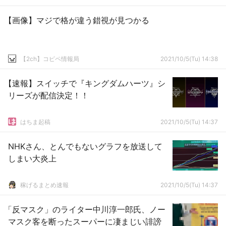
【画像】マジで格が違う錯視が見つかる
【2ch】コピペ情報局
2021/10/5(Tu) 14:38
【速報】スイッチで『キングダムハーツ』シ
リーズが配信決定！！
はちま起稿
2021/10/5(Tu) 14:37
NHKさん、とんでもないグラフを放送して
しまい大炎上
稼げるまとめ速報
2021/10/5(Tu) 14:37
「反マスク」のライター中川淳一郎氏、ノー
マスク客を断ったスーパーに凄まじい誹謗