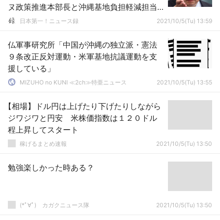
ヌ政策推進本部長と沖縄基地負担軽減担当
相を兼務
日本第一！ニュース録
2021/10/5(Tu) 13:59
仏軍事研究所「中国が沖縄の独立派・憲法
９条改正反対運動・米軍基地抗議運動を支
援している」
MIZUHO no KUNI ≪2ch≫特亜ニュース
2021/10/5(Tu) 13:55
【相場】ドル円は上げたり下げたりしながら
ジワジワと円安 米株価指数は１２０ドル
程上昇してスタート
稼げるまとめ速報
2021/10/5(Tu) 13:50
勉強楽しかった時ある？
(*ﾟ∀ﾟ)ゞカガクニュース隊
2021/10/5(Tu) 13:50