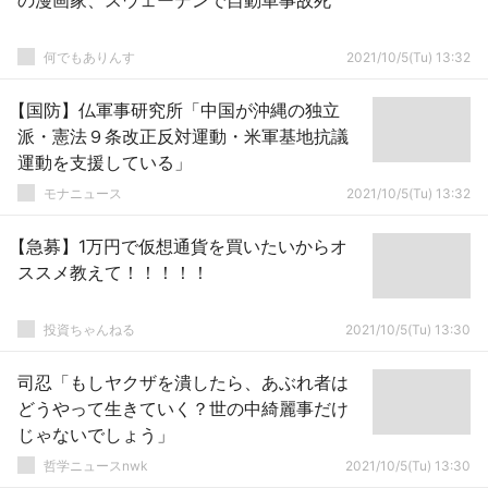
の漫画家、スウェーデンで自動車事故死
何でもありんす
2021/10/5(Tu) 13:32
【国防】仏軍事研究所「中国が沖縄の独立
派・憲法９条改正反対運動・米軍基地抗議
運動を支援している」
モナニュース
2021/10/5(Tu) 13:32
【急募】1万円で仮想通貨を買いたいからオ
ススメ教えて！！！！！
投資ちゃんねる
2021/10/5(Tu) 13:30
司忍「もしヤクザを潰したら、あぶれ者は
どうやって生きていく？世の中綺麗事だけ
じゃないでしょう」
哲学ニュースnwk
2021/10/5(Tu) 13:30