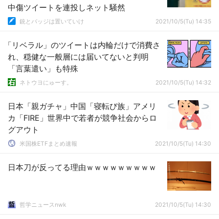
中傷ツイートを連投しネット騒然
銃とバッジは置いていけ
2021/10/5(Tu) 14:35
「リベラル」のツイートは内輪だけで消費さ
れ、穏健な一般層には届いてないと判明
「言葉遣い」も特殊
ネトウヨにゅーす。
2021/10/5(Tu) 14:32
日本「親ガチャ」中国「寝転び族」アメリ
カ「FIRE」世界中で若者が競争社会からロ
グアウト
米国株ETFまとめ速報
2021/10/5(Tu) 14:30
日本刀が反ってる理由ｗｗｗｗｗｗｗｗｗ
哲学ニュースnwk
2021/10/5(Tu) 14:30