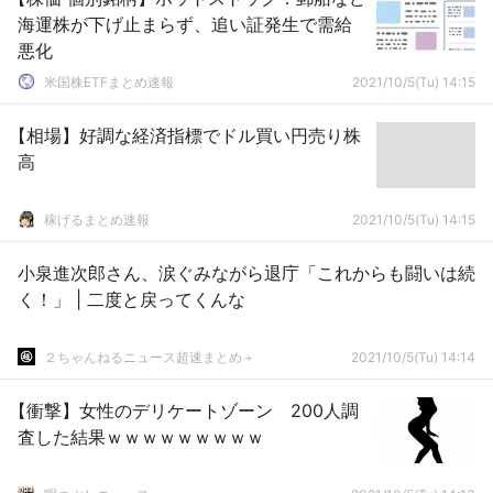
海運株が下げ止まらず、追い証発生で需給
悪化
米国株ETFまとめ速報
2021/10/5(Tu) 14:15
【相場】好調な経済指標でドル買い円売り株
高
稼げるまとめ速報
2021/10/5(Tu) 14:15
小泉進次郎さん、涙ぐみながら退庁「これからも闘いは続
く！」 | 二度と戻ってくんな
２ちゃんねるニュース超速まとめ＋
2021/10/5(Tu) 14:14
【衝撃】女性のデリケートゾーン 200人調
査した結果ｗｗｗｗｗｗｗｗｗ