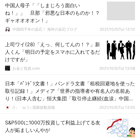
中国人母子「「しまじろう面白い
ね！」」 旦那「邪悪な日本のものか！？
ギャオオオオン！」
中国四千年の反応！ 海外の反応ブログ
2021/10/5(Tu) 13:10
上司ワイ(28)「えっ、何してんの！？」新
人くん「明日の予定をスマホに入れてるだ
けですが」
お金と投資.com
2021/10/5(Tu) 13:08
日本「ﾊﾟﾝﾄﾞﾗ文書！」パンドラ文書「租税回避地を使った
取引記録！」メディア「世界の指導者や有名人の名前あ
り！(日本人含む」恒大集団「取引停止継続(血涙」中国
「あっ」→
/)；｀ω´)＜国家総動員報
2021/10/5(Tu) 13:05
S&P500に1000万投資して利益上げてる友
人が妬ましいんやが