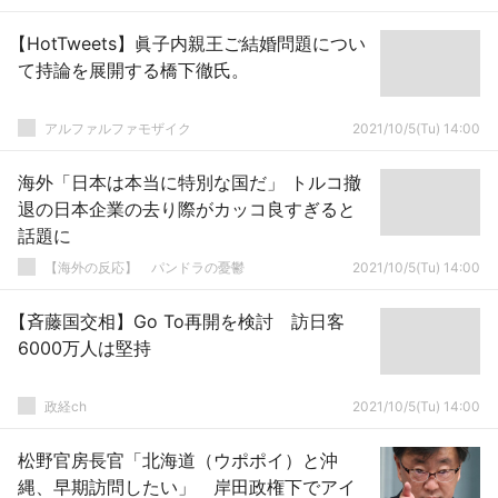
【HotTweets】眞子内親王ご結婚問題につい
て持論を展開する橋下徹氏。
アルファルファモザイク
2021/10/5(Tu) 14:00
海外「日本は本当に特別な国だ」 トルコ撤
退の日本企業の去り際がカッコ良すぎると
話題に
【海外の反応】 パンドラの憂鬱
2021/10/5(Tu) 14:00
【斉藤国交相】Go To再開を検討 訪日客
6000万人は堅持
政経ch
2021/10/5(Tu) 14:00
松野官房長官「北海道（ウポポイ）と沖
縄、早期訪問したい」 岸田政権下でアイ