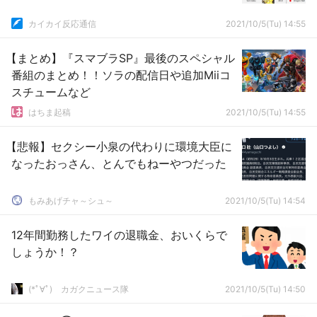
カイカイ反応通信
2021/10/5(Tu) 14:55
【まとめ】『スマブラSP』最後のスペシャル
番組のまとめ！！ソラの配信日や追加Miiコ
スチュームなど
はちま起稿
2021/10/5(Tu) 14:55
【悲報】セクシー小泉の代わりに環境大臣に
なったおっさん、とんでもねーやつだった
もみあげチャ～シュ～
2021/10/5(Tu) 14:54
12年間勤務したワイの退職金、おいくらで
しょうか！？
(*ﾟ∀ﾟ)ゞカガクニュース隊
2021/10/5(Tu) 14:50