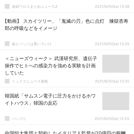
政経ワロスまとめニュース♪
2021/9/25(Sa) 13:38
【動画】 スカイツリー、「鬼滅の刃」色に点灯 煉獄杏寿
郎の呼吸などをイメージ
銃とバッジは置いていけ
2021/9/25(Sa) 13:35
＜ニューズウィーク＞ 武漢研究所、遺伝子
操作でヒトへの感染力を強める実験を計画
していた
ミックスニュース速報
2021/9/25(Sa) 13:35
韓国紙「サムスン電子に圧力をかけるホワ
イトハウス」韓国の反応
パンコリ
2021/9/25(Sa) 13:33
中国恒大集団と契約したイタリア人監督が20億円の報酬