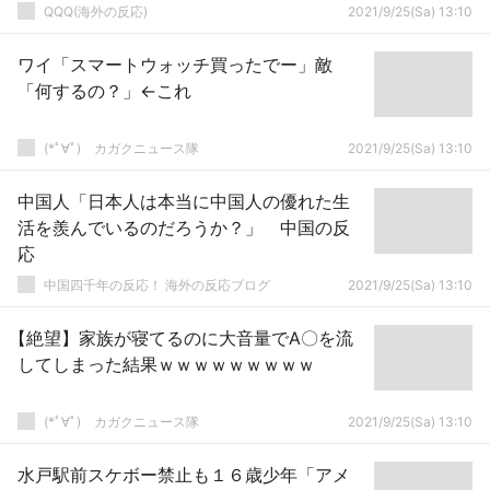
QQQ(海外の反応)
2021/9/25(Sa) 13:10
ワイ「スマートウォッチ買ったでー」敵
「何するの？」←これ
(*ﾟ∀ﾟ)ゞカガクニュース隊
2021/9/25(Sa) 13:10
中国人「日本人は本当に中国人の優れた生
活を羨んでいるのだろうか？」 中国の反
応
中国四千年の反応！ 海外の反応ブログ
2021/9/25(Sa) 13:10
【絶望】家族が寝てるのに大音量でA〇を流
してしまった結果ｗｗｗｗｗｗｗｗｗ
(*ﾟ∀ﾟ)ゞカガクニュース隊
2021/9/25(Sa) 13:10
水戸駅前スケボー禁止も１６歳少年「アメ