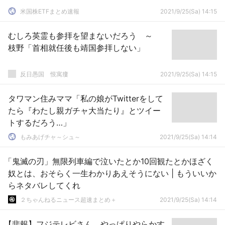
米国株ETFまとめ速報
2021/9/25(Sa) 14:15
むしろ英霊も参拝を望まないだろう ～
枝野「首相就任後も靖国参拝しない」
反日愚国 恨寓瘻
2021/9/25(Sa) 14:15
タワマン住みママ「私の娘がTwitterをして
たら『わたし親ガチャ大当たり』とツイー
トするだろう…」
もみあげチャ～シュ～
2021/9/25(Sa) 14:14
「鬼滅の刃」無限列車編で泣いたとか10回観たとかほざく
奴とは、おそらく一生わかりあえそうにない | もういいか
らネタバレしてくれ
２ちゃんねるニュース超速まとめ＋
2021/9/25(Sa) 14:14
【悲報】フジテレビさん、やっぱりやらかす