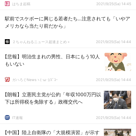
はちま起稿
2021/9/25(Sa) 14:45
駅前でスケボーに興じる若者たち…注意されても「いやア
メリカなら当たり前だから」
２ちゃんねるニュース超速まとめ＋
2021/9/25(Sa) 14:44
【悲報】明治生まれの男性、日本にもう10人
もいない
ガハろぐNewsヽ(･ω･)/ｽﾞｺｰ
2021/9/25(Sa) 14:44
【朗報】立憲民主党が公約「年収1000万円以
下は所得税を免除する」政権交代へ
IT速報
2021/9/25(Sa) 14:44
【中国】陸上自衛隊の「大規模演習」が示す