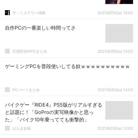
ザ・ミステリー体験
2021/9/25(Sa) 13:03
自作PCの一番楽しい時間ってさ
汎用型自作PCまとめ
2021/9/25(Sa) 13:02
ゲーミングPCを普段使いしてる奴ｗｗｗｗｗｗｗｗｗｗ
PCパーツまとめ
2021/9/25(Sa) 13:02
バイクゲー『RIDE4』PS5版がリアルすぎる
と話題に！「GoProの実写映像かと思っ
た」「バイク10年乗ってても衝撃的」
はちま起稿
2021/9/25(Sa) 13:00