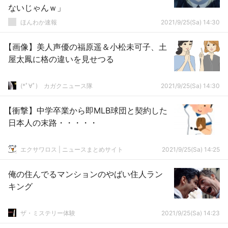
ないじゃんｗ」
ほんわか速報
2021/9/25(Sa) 14:30
【画像】美人声優の福原遥＆小松未可子、土
屋太鳳に格の違いを見せつる
(*ﾟ∀ﾟ)ゞカガクニュース隊
2021/9/25(Sa) 14:30
【衝撃】中学卒業から即MLB球団と契約した
日本人の末路・・・・・
エクサワロス | ニュースまとめサイト
2021/9/25(Sa) 14:25
俺の住んでるマンションのやばい住人ラン
キング
ザ・ミステリー体験
2021/9/25(Sa) 14:23