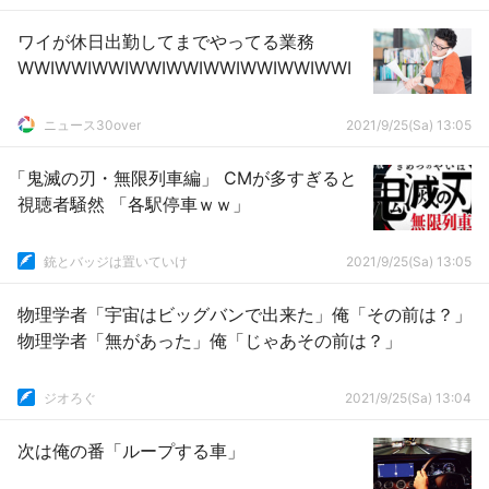
ワイが休日出勤してまでやってる業務
WWIWWIWWIWWIWWIWWIWWIWWIWWI
ニュース30over
2021/9/25(Sa) 13:05
「鬼滅の刃・無限列車編」 CMが多すぎると
視聴者騒然 「各駅停車ｗｗ」
銃とバッジは置いていけ
2021/9/25(Sa) 13:05
物理学者「宇宙はビッグバンで出来た」俺「その前は？」
物理学者「無があった」俺「じゃあその前は？」
ジオろぐ
2021/9/25(Sa) 13:04
次は俺の番「ループする車」