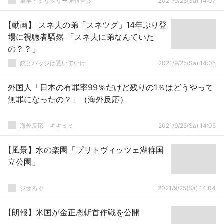
軍事・ミリタリー速報☆彡
2021/9/25(Sa) 14:07
【動画】 スネ夫の弟「スネツグ」14年ぶり登
場に視聴者騒然 「スネ夫に弟なんていた
の？？」
銃とバッジは置いていけ
2021/9/25(Sa) 14:05
外国人「日本の有罪率99％だけど残りの1％はどうやって
無罪になったの？」（海外反応）
­海外反応 キキミミ
2021/9/25(Sa) 14:05
【風景】水の楽園「プリトヴィッツェ湖群国
立公園」
ジオろぐ
2021/9/25(Sa) 14:04
【朗報】米国が金正恩斬首作戦を公開