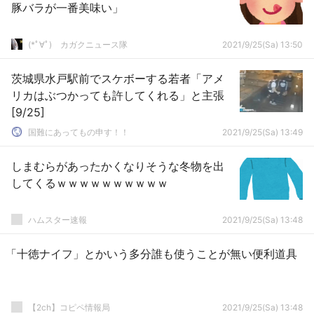
豚バラが一番美味い」
(*ﾟ∀ﾟ)ゞカガクニュース隊
2021/9/25(Sa) 13:50
茨城県水戸駅前でスケボーする若者「アメ
リカはぶつかっても許してくれる」と主張
[9/25]
国難にあってもの申す！！
2021/9/25(Sa) 13:49
しまむらがあったかくなりそうな冬物を出
してくるｗｗｗｗｗｗｗｗｗｗ
ハムスター速報
2021/9/25(Sa) 13:48
「十徳ナイフ」とかいう多分誰も使うことが無い便利道具
【2ch】コピペ情報局
2021/9/25(Sa) 13:48