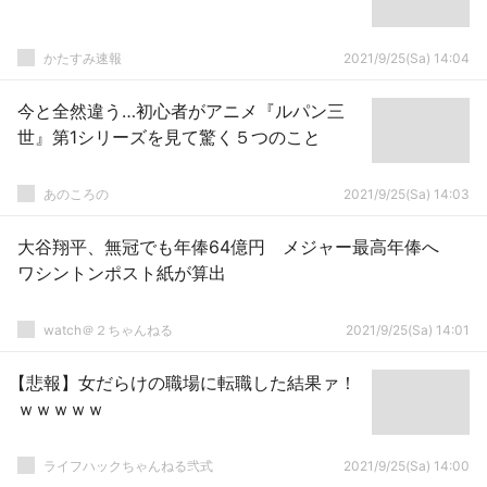
かたすみ速報
2021/9/25(Sa) 14:04
今と全然違う…初心者がアニメ『ルパン三
世』第1シリーズを見て驚く５つのこと
あのころの
2021/9/25(Sa) 14:03
大谷翔平、無冠でも年俸64億円 メジャー最高年俸へ
ワシントンポスト紙が算出
watch＠２ちゃんねる
2021/9/25(Sa) 14:01
【悲報】女だらけの職場に転職した結果ァ！
ｗｗｗｗｗ
ライフハックちゃんねる弐式
2021/9/25(Sa) 14:00