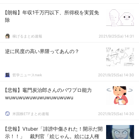
【朗報】年収1千万円以下、所得税を実質免
除
稼げるまとめ速報
2021/9/25(Sa) 14:31
逆に民度の高い界隈ってあんの？
哲学ニュースnwk
2021/9/25(Sa) 14:30
【悲報】竈門炭治郎さんのパワプロ能力
wuwuwuwuwuwuwuwuwuwu
米国株ETFまとめ速報
2021/9/25(Sa) 14:30
【悲報】Vtuber「誹謗中傷された！開示だ開
示！！」 裁判官「絵じゃん。絵には人権