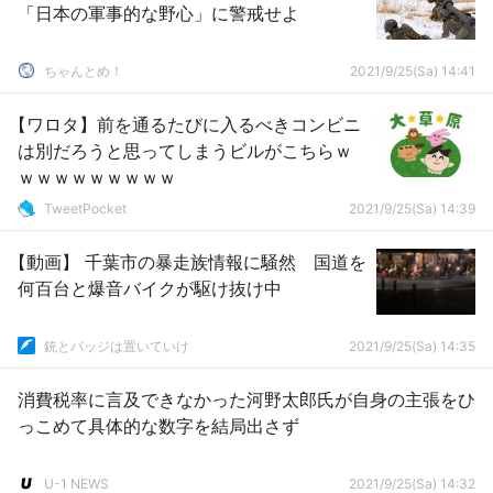
「日本の軍事的な野心」に警戒せよ
ちゃんとめ！
2021/9/25(Sa) 14:41
【ワロタ】前を通るたびに入るべきコンビニ
は別だろうと思ってしまうビルがこちらｗ
ｗｗｗｗｗｗｗｗｗ
TweetPocket
2021/9/25(Sa) 14:39
【動画】 千葉市の暴走族情報に騒然 国道を
何百台と爆音バイクが駆け抜け中
銃とバッジは置いていけ
2021/9/25(Sa) 14:35
消費税率に言及できなかった河野太郎氏が自身の主張をひ
っこめて具体的な数字を結局出さず
U-1 NEWS
2021/9/25(Sa) 14:32