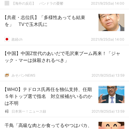
【海外の反応】 パンドラの憂鬱
2021/9/25(Sa) 14:00
【共産・志位氏】「多様性あっても結束
を」 TVで玉木氏に
政経ch
2021/9/25(Sa) 14:00
【中国】中国Z世代のあいだで毛沢東ブーム再来！「ジャ
ック・マーは抹殺されるべき」
みそパンNEWS
2021/9/25(Sa) 13:59
【WHO】テドロス氏再任を独仏支持、任期
５年トップ選で指名 対立候補がいるのか
は不明
日本第一！ニュース録
2021/9/25(Sa) 13:59
千鳥「高級な肉とか食ってるやつはバカ、