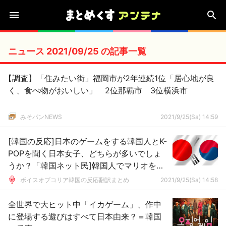
ニュース 2021/09/25 の記事一覧
【調査】「住みたい街」福岡市が2年連続1位「居心地が良
く、食べ物がおいしい」 2位那覇市 3位横浜市
みそパンNEWS
2021/9/25(Sa) 14:59
[韓国の反応]日本のゲームをする韓国人とK-
POPを聞く日本女子、どちらが多いでしょ
うか？「韓国ネット民]韓国人でマリオをプ
レイしたことない男なんていないだろう
ボイスオブコリア韓国の反応翻訳まとめ
2021/9/25(Sa) 14:58
全世界で大ヒット中「イカゲーム」、作中
に登場する遊びはすべて日本由来？＝韓国