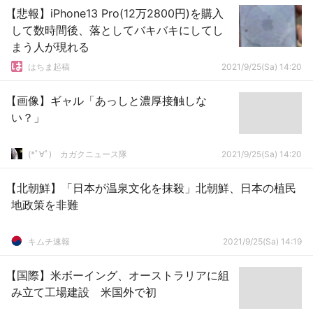
【悲報】iPhone13 Pro(12万2800円)を購入
して数時間後、落としてバキバキにしてし
まう人が現れる
はちま起稿
2021/9/25(Sa) 14:20
【画像】ギャル「あっしと濃厚接触しな
い？」
(*ﾟ∀ﾟ)ゞカガクニュース隊
2021/9/25(Sa) 14:20
【北朝鮮】「日本が温泉文化を抹殺」北朝鮮、日本の植民
地政策を非難
キムチ速報
2021/9/25(Sa) 14:19
【国際】米ボーイング、オーストラリアに組
み立て工場建設 米国外で初