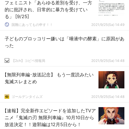
フェミニスト「あらゆる差別を受け、一方
的に批評され、日常的に暴力を受けてい
る」 [9/25]
国難にあってもの申す！！
2021/9/25(Sa) 14:49
子どものブロッコリー嫌いは「唾液中の酵素」に原因があ
った
【2ch】コピペ情報局
2021/9/25(Sa) 14:48
【無限列車編･放送記念】 もう一度読みたい
鬼滅スレまとめ
ゴールデンタイムズ
2021/9/25(Sa) 14:48
【速報】完全新作エピソードを追加したTVア
ニメ『鬼滅の刃 無限列車編』10月10日から
放送決定！！遊郭編は12月5日から！