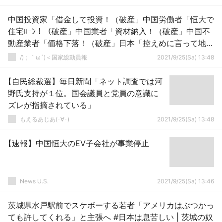
中国投資家「借金して投資！（破産」中国労働者「恒大で
住宅ﾛｰﾝ！（破産」中国業者「資材納入！（破産」中国不
動産業者「価格下落！（破産」日本「控えめに言って地
獄！」→
/)；｀ω´)＜国家総動員報
2021/9/25(Sa) 13:48
【自民総裁選】毎日新聞「ネット調査では河
野氏支持が１位。国会議員と党員の意識に
ズレが指摘されている」
もえるあじあ(･∀･)
2021/9/25(Sa) 13:48
【速報】中国恒大のEV子会社が事業停止
News U.S.
2021/9/25(Sa) 13:46
茨城県水戸駅前でスケボーする若者「アメリカはぶつかっ
ても許してくれる」と主張へ #日本は息苦しい | 茨城の奴