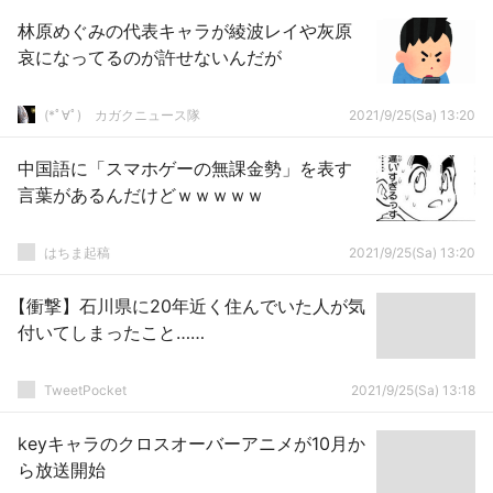
林原めぐみの代表キャラが綾波レイや灰原
哀になってるのが許せないんだが
(*ﾟ∀ﾟ)ゞカガクニュース隊
2021/9/25(Sa) 13:20
中国語に「スマホゲーの無課金勢」を表す
言葉があるんだけどｗｗｗｗｗ
はちま起稿
2021/9/25(Sa) 13:20
【衝撃】石川県に20年近く住んでいた人が気
付いてしまったこと……
TweetPocket
2021/9/25(Sa) 13:18
keyキャラのクロスオーバーアニメが10月か
ら放送開始