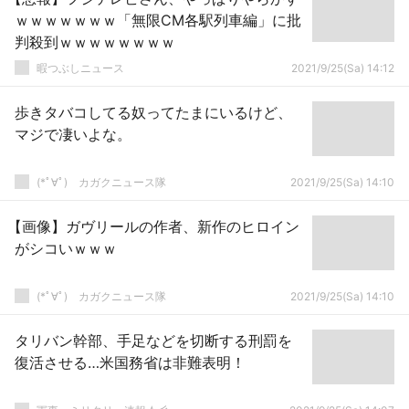
ｗｗｗｗｗｗｗ「無限CM各駅列車編」に批
判殺到ｗｗｗｗｗｗｗｗ
暇つぶしニュース
2021/9/25(Sa) 14:12
歩きタバコしてる奴ってたまにいるけど、
マジで凄いよな。
(*ﾟ∀ﾟ)ゞカガクニュース隊
2021/9/25(Sa) 14:10
【画像】ガヴリールの作者、新作のヒロイン
がシコいｗｗｗ
(*ﾟ∀ﾟ)ゞカガクニュース隊
2021/9/25(Sa) 14:10
タリバン幹部、手足などを切断する刑罰を
復活させる…米国務省は非難表明！