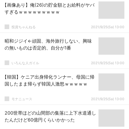
【画像あり】俺(26)の貯金額とお給料がヤバ
すぎるｗｗｗｗｗｗｗｗｗ
投資ちゃんねる
2021/9/25(Sa) 13:00
昭和ジジイ←頑固、海外旅行しない、興味
の無いものは否定的、自分が1番
いろんな人ガイル
2021/9/25(Sa) 13:00
【韓国】ケニア出身帰化ランナー、母国に帰
国したまま帰らず韓国人激怒ｗｗｗｗｗ
モナニュース
2021/9/25(Sa) 13:00
200世帯ほどの山間部の集落に上下水道通し
たんだけど60億円くらいかかった