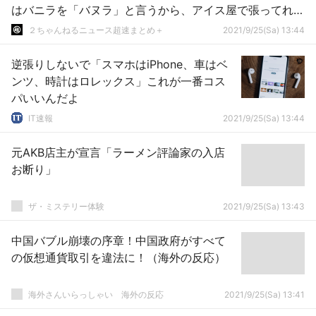
はバニラを「バヌラ」と言うから、アイス屋で張ってれば
すぐわかる。
２ちゃんねるニュース超速まとめ＋
2021/9/25(Sa) 13:44
逆張りしないで「スマホはiPhone、車はベ
ンツ、時計はロレックス」これが一番コス
パいいんだよ
IT速報
2021/9/25(Sa) 13:44
元AKB店主が宣言「ラーメン評論家の入店
お断り」
ザ・ミステリー体験
2021/9/25(Sa) 13:43
中国バブル崩壊の序章！中国政府がすべて
の仮想通貨取引を違法に！（海外の反応）
海外さんいらっしゃい 海外の反応
2021/9/25(Sa) 13:41