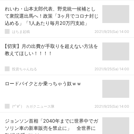
れいわ・山本太郎代表、野党統一候補とし
て衆院選出馬へ！政策「3ヶ月でコロナ封じ
込める」「1人あたり毎月20万円支給」
はちま起稿
2021/9/25(Sa) 14:00
【切実】月の出費が手取りを超えない方法を
教えてほしい！！！！
投資ちゃんねる
2021/9/25(Sa) 14:00
ロードバイクとか乗っちゃう奴ｗｗ
(*ﾟ∀ﾟ)ゞカガクニュース隊
2021/9/25(Sa) 14:00
ジョンソン首相「2040年までに世界中でガ
ソリン車の新車販売を禁止に」 全世界に