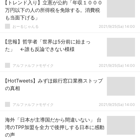
【トレンド入り】立憲が公約「年収１０００
万円以下の人の所得税を免除する。消費税
も当面下げる」
おーるじゃんる
2021/9/25(Sa) 14:00
【悲報】哲学者「世界は5分前に始まっ
た」 ←誰も反論できない模様
アルファルファモザイク
2021/9/25(Sa) 14:00
【HotTweets】みずほ銀行窓口業務ストップ
の真相
アルファルファモザイク
2021/9/25(Sa) 14:00
海外「日本が主導国だから間違いない」 台
湾のTPP加盟を全力で後押しする日本に感動
の声