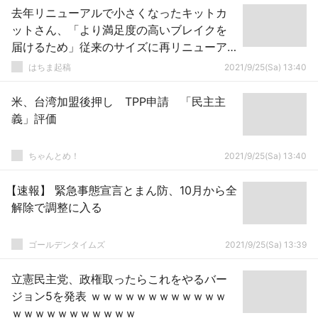
去年リニューアルで小さくなったキットカ
ットさん、「より満足度の高いブレイクを
届けるため」従来のサイズに再リニューア
ル
はちま起稿
2021/9/25(Sa) 13:40
米、台湾加盟後押し TPP申請 「民主主
義」評価
ちゃんとめ！
2021/9/25(Sa) 13:40
【速報】 緊急事態宣言とまん防、10月から全
解除で調整に入る
ゴールデンタイムズ
2021/9/25(Sa) 13:39
立憲民主党、政権取ったらこれをやるバー
ジョン5を発表 ｗｗｗｗｗｗｗｗｗｗｗｗ
ｗｗｗｗｗｗｗｗｗｗｗ