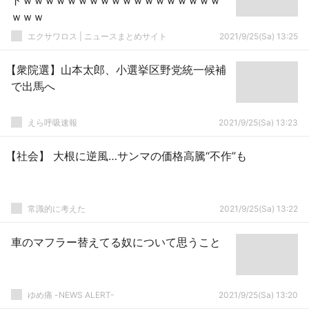
トｗｗｗｗｗｗｗｗｗｗｗｗｗｗｗｗｗｗ
ｗｗｗ
エクサワロス | ニュースまとめサイト
2021/9/25(Sa) 13:25
【衆院選】山本太郎、小選挙区野党統一候補
で出馬へ
えら呼吸速報
2021/9/25(Sa) 13:23
【社会】 大根に逆風…サンマの価格高騰“不作”も
常識的に考えた
2021/9/25(Sa) 13:22
車のマフラー替えてる奴について思うこと
ゆめ痛 -NEWS ALERT-
2021/9/25(Sa) 13:20