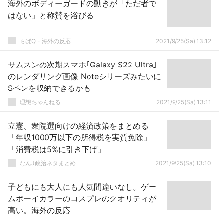
海外のボディーガードの動きが「ただ者で
はない」と称賛を浴びる
らばQ - 海外の反応
2021/9/25(Sa) 13:12
サムスンの次期スマホ｢Galaxy S22 Ultra｣
のレンダリング画像 Noteシリーズみたいに
Sペンを収納できるかも
理想ちゃんねる
2021/9/25(Sa) 13:11
立憲、衆院選向けの経済政策をまとめる
「年収1000万以下の所得税を実質免除」
「消費税は5%に引き下げ」
なんJ政治ネタまとめ
2021/9/25(Sa) 13:10
子どもにも大人にも人気間違いなし。ゲー
ムボーイカラーのコスプレのクオリティが
高い。海外の反応