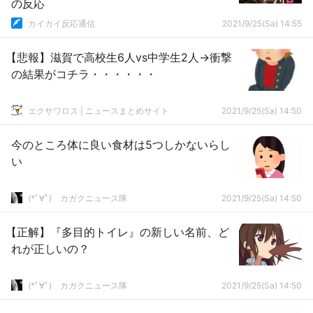
の反応
カイカイ反応通信
2021/9/25(Sa) 14:55
【悲報】滋賀で高校生6人vs中学生2人→衝撃
の結果がコチラ・・・・・・
エクサワロス | ニュースまとめサイト
2021/9/25(Sa) 14:50
今のところ体に良い食材は5つしかないらし
い
(*ﾟ∀ﾟ)ゞカガクニュース隊
2021/9/25(Sa) 14:50
【正解】『多目的トイレ』の新しい名前、ど
れが正しいの？
(*ﾟ∀ﾟ)ゞカガクニュース隊
2021/9/25(Sa) 14:50