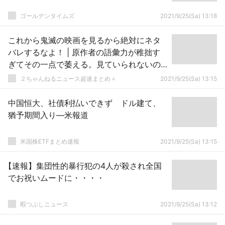
ゴールデンタイムズ
2021/9/25(Sa) 13:18
これから鬼滅の映画を見るから絶対にネタ
バレするなよ！ | 原作者の語彙力が稚拙す
ぎてその一点で萎える。見ていられないの
だがそんなの俺だけか。
２ちゃんねるニュース超速まとめ＋
2021/9/25(Sa) 13:15
中国恒大、社債利払いできず ドル建て、
猶予期間入り―米報道
米国株ETFまとめ速報
2021/9/25(Sa) 13:15
【速報】集団性的暴行犯の4人が殺され全国
でお祝いムードに・・・・
暇つぶしニュース
2021/9/25(Sa) 13:12