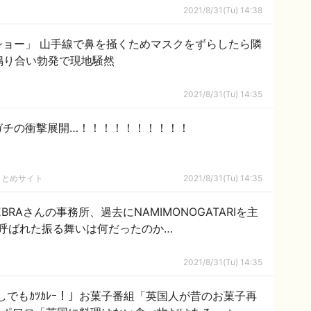
2021/8/31(Tu) 14:38
ショー」 山手線で鼻を掻くためマスクをずらしたら隣
怒鳴り合い勃発で現地騒然
2021/8/31(Tu) 14:35
ガチの衝撃展開…！！！！！！！！！！
まとめサイト
2021/8/31(Tu) 14:35
BRAさんの事務所、過去にNAMIMONOGATARIを主
呼ばれた振る舞いは何だったのか…
2021/8/31(Tu) 14:35
無しでもｶﾂｶﾚｰ！」お菓子番組「英国人が昔のお菓子再