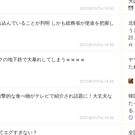
大
聞
隊
2021/8/31(Tu) 14:50
れ込んでいることが判明 しかも総務省が使途を把握し
北
う
討
2021/8/31(Tu) 14:49
クの地下鉄で大暴れしてしまうｗｗｗｗ
ヤ
た
2021/8/31(Tu) 14:48
衝撃的な食べ物がテレビで紹介され話題に！大丈夫な
韓
た
る
韓
2021/8/31(Tu) 14:45
てエグすぎない？
全