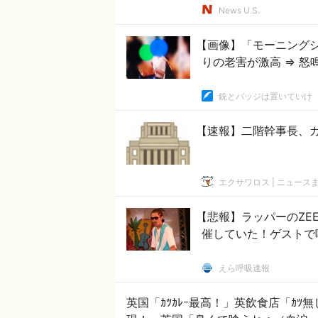
News U.S.
【画像】「モーニング
りの老害が激高 ⇒ 
銃とバッジは置いていけ
【速報】二階幹事長、
エクサワロス | ニュース
【悲報】ラッパーのZEE
催していた！ゲストで
えら呼吸速報
英国「ｶﾂｶﾚｰ最高！」英飲食店「ｶﾂ