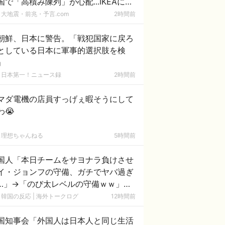
国で「高積み陳列」が心配...IKEAにも
いた
大地震・前兆・予言.com
2時間前
朝鮮、日本に警告。「戦犯国家に戻ろ
としている日本に軍事的選択肢を検
」
日本第一！ニュース録
2時間前
マダ電機の店員すっげぇ暇そうにして
わ😭
理想ちゃんねる
5時間前
国人「本日チームをサヨナラ負けさせ
イ・ジョンフの守備、ガチでヤバ過ぎ
…」→「のび太レベルの守備ｗｗ」＝
国の反応
韓国の反応 | 海外トークログ
12時間前
国知事会「外国人は日本人と同じ生活