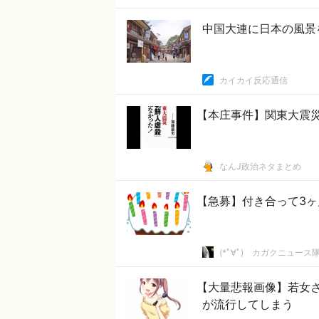
中国大連に日本の風景
カイカイ反応通信
【本庄事件】関東大震
なんJ政治ネタまとめ
【急募】付き合って3
(*ﾟ∀ﾟ)ゞカガクニュース
【大量悲報画像】若女
が流行してしまう