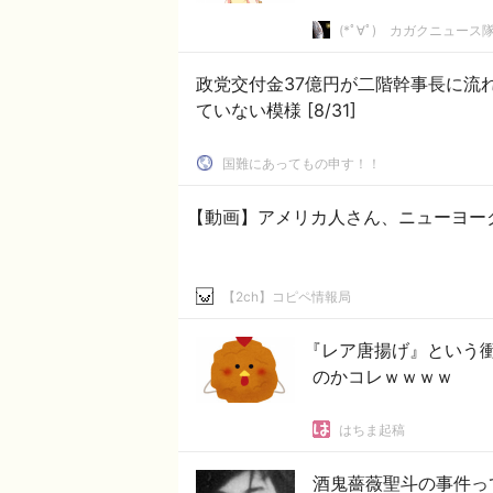
(*ﾟ∀ﾟ)ゞカガクニュース
政党交付金37億円が二階幹事長に流
ていない模様 [8/31]
国難にあってもの申す！！
【動画】アメリカ人さん、ニューヨー
【2ch】コピペ情報局
『レア唐揚げ』という
のかコレｗｗｗｗ
はちま起稿
酒鬼薔薇聖斗の事件っ