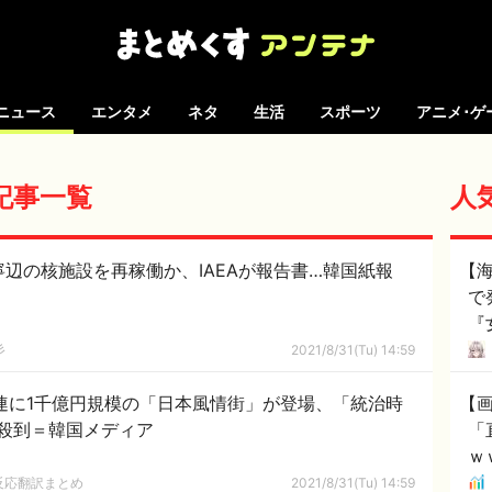
ニュース
エンタメ
ネタ
生活
スポーツ
アニメ･ゲ
の記事一覧
人
寧辺の核施設を再稼働か、IAEAが報告書…韓国紙報
【
で
『
度
彡
2021/8/31(Tu) 14:59
り
大連に1千億円規模の「日本風情街」が登場、「統治時
【
殺到＝韓国メディア
「
ｗ
反応翻訳まとめ
2021/8/31(Tu) 14:59