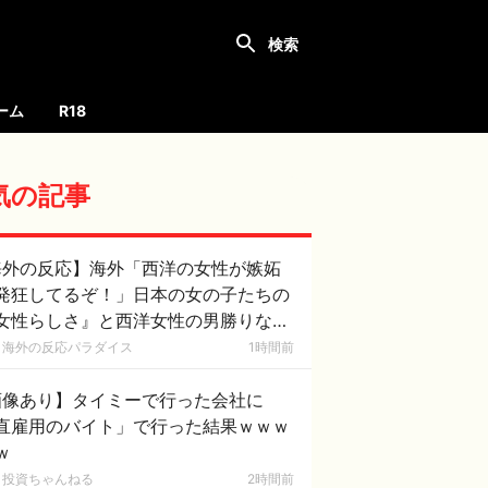
ーム
R18
気の記事
海外の反応】海外「西洋の女性が嫉妬
発狂してるぞ！」日本の女の子たちの
女性らしさ』と西洋女性の男勝りな態
の圧倒的な差に外国人が大盛り上が
海外の反応パラダイス
1時間前
！
画像あり】タイミーで行った会社に
直雇用のバイト」で行った結果ｗｗｗ
ｗ
投資ちゃんねる
2時間前