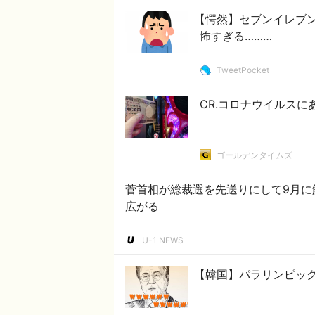
【愕然】セブンイレブ
怖すぎる………
TweetPocket
CR.コロナウイルス
ゴールデンタイムズ
菅首相が総裁選を先送りにして9月に
広がる
U-1 NEWS
【韓国】パラリンピック