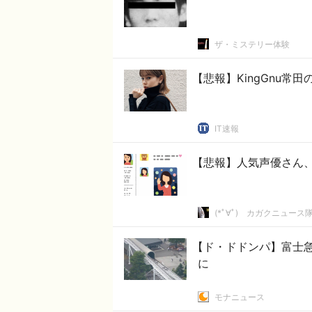
ザ・ミステリー体験
【悲報】KingGnu
IT速報
【悲報】人気声優さん、
(*ﾟ∀ﾟ)ゞカガクニュース
【ド・ドドンパ】富士
に
モナニュース