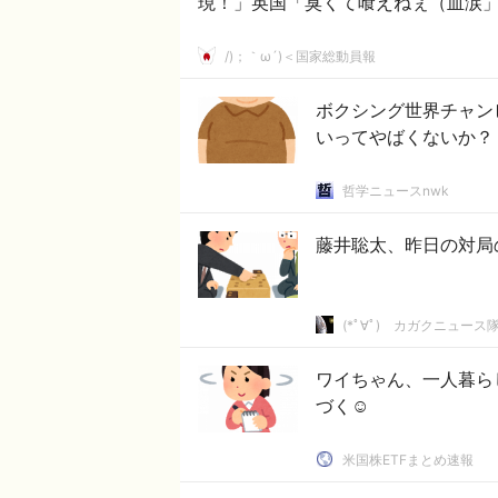
現！」英国「臭くて喰えねぇ（血涙
/)；｀ω´)＜国家総動員報
ボクシング世界チャンピ
いってやばくないか？
哲学ニュースnwk
藤井聡太、昨日の対局
(*ﾟ∀ﾟ)ゞカガクニュース
ワイちゃん、一人暮ら
づく☺
米国株ETFまとめ速報