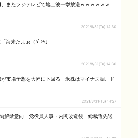
刃、またフジテレビで地上波一挙放送ｗｗｗｗｗｗ
2021/8/31(Tu) 14:30
「海来たよぉ（ﾊﾟｼｬ」
隊
2021/8/31(Tu) 14:30
感が市場予想を大幅に下回る 米株はマイナス圏、ド
2021/8/31(Tu) 14:27
中旬解散意向 党役員人事・内閣改造後 総裁選先送