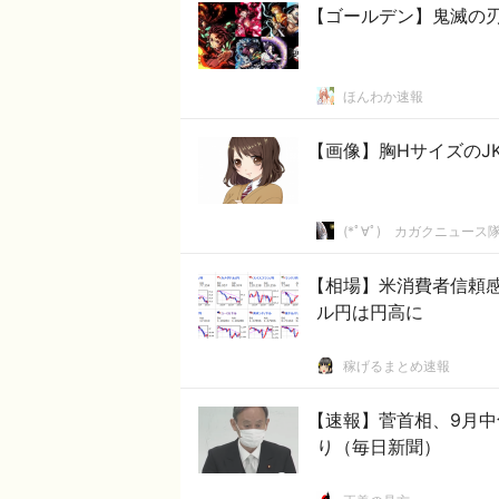
【ゴールデン】鬼滅の
ほんわか速報
【画像】胸HサイズのJK
(*ﾟ∀ﾟ)ゞカガクニュース
【相場】米消費者信頼
ル円は円高に
稼げるまとめ速報
【速報】菅首相、9月
り（毎日新聞）