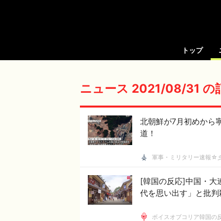
トップ
ニュース 2021/08/31 
北朝鮮が7月初めから
道！
軍事・ミリタリー速報☆
[韓国の反応]中国・
代を思い出す」と批判
ボイスオブコリア韓国の