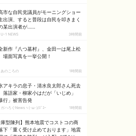
高市な自民党議員がモーニングショー
生出演、すると普段は自民を叩きまく
の某出演者が……
U-1 NEWS
3時間前
全新作『八つ墓村』、金田一は尾上松
、場面写真を一挙公開！
あのころの
1時間前
水アキラの息子・清水良太郎さん死去
、落語家・柳家小はだが「いじめ」
暴行」被害告発
ガハろぐNewsヽ(･ω･)/ｽﾞｺｰ
1時間前
倉庫型陳列】熊本地震でコストコの商
落下「重く受け止めております」地震