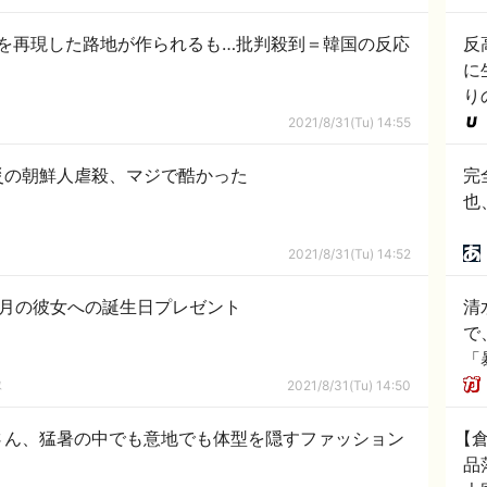
を再現した路地が作られるも…批判殺到＝韓国の反応
反
に
り
2021/8/31(Tu) 14:55
災の朝鮮人虐殺、マジで酷かった
完
也
2021/8/31(Tu) 14:52
ヶ月の彼女への誕生日プレゼント
清
で
「
隊
2021/8/31(Tu) 14:50
さん、猛暑の中でも意地でも体型を隠すファッション
【
品