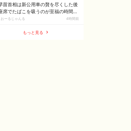
早苗首相は新公用車の贅を尽くした後
座席でたばこを吸うのが至福の時間
どんどん延びる乗車時間」
おーるじゃんる
4時間前
もっと見る