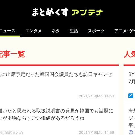
ニュース
エンタメ
ネタ
生活
スポーツ
アニメ･ゲ
の記事一覧
人
式に出席予定だった韓国国会議員たちも訪日キャンセ
B
7
2021/7/19(Mo) 14:59
が描いたと思われる取扱説明書の発見が韓国でも話題に
海
これが本物ならすごい価値があるだろうね
ジ
平
反応翻訳まとめ
2021/7/19(Mo) 14:59