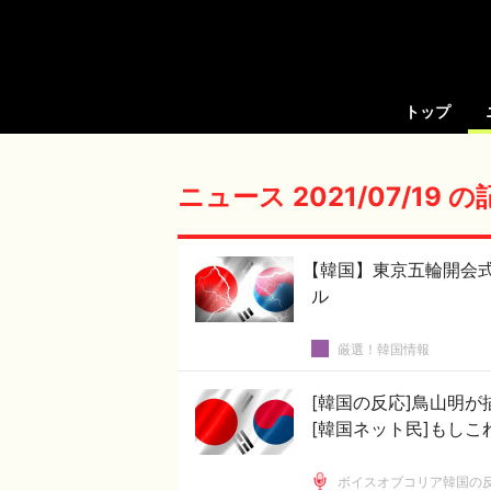
トップ
ニュース 2021/07/19 
【韓国】東京五輪開会
ル
厳選！韓国情報
[韓国の反応]鳥山明
[韓国ネット民]もし
ボイスオブコリア韓国の