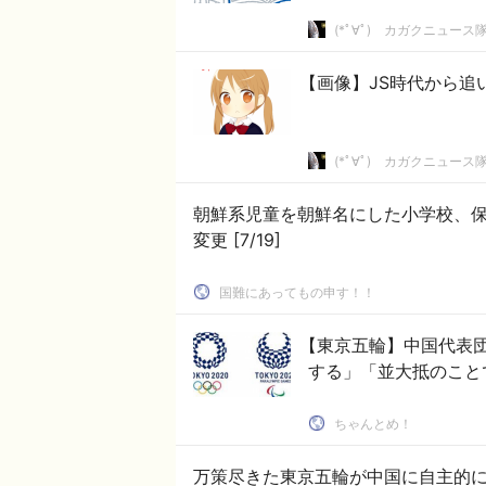
(*ﾟ∀ﾟ)ゞカガクニュース
【画像】JS時代から追
(*ﾟ∀ﾟ)ゞカガクニュース
朝鮮系児童を朝鮮名にした小学校、
変更 [7/19]
国難にあってもの申す！！
【東京五輪】中国代表
する」「並大抵のこと
ちゃんとめ！
万策尽きた東京五輪が中国に自主的