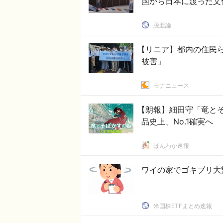
国から日本に渡った文
脱亜論
【リニア】都内の住民ら
被害」
モナニュース
【朗報】細田守「竜とそ
品史上、No.1確実へ
ほんわか速報
ワイの家でゴキブリ大
米国株ETFまとめ速報