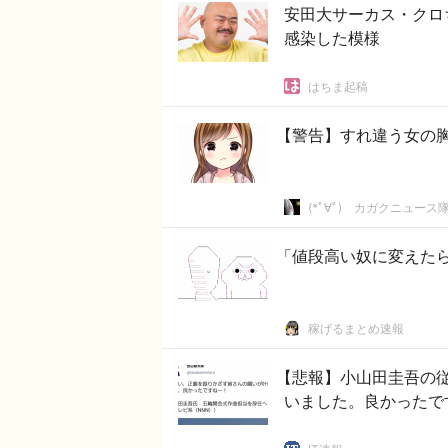
安田大サーカス・クロ
感染した模様
はちま起稿
【警告】すれ違う女の
(*ﾟ∀ﾟ)ゞカガクニュース
「値段高い奴に変えた
稼げるまとめ速報
【悲報】小山田圭吾の
いました。良かったで