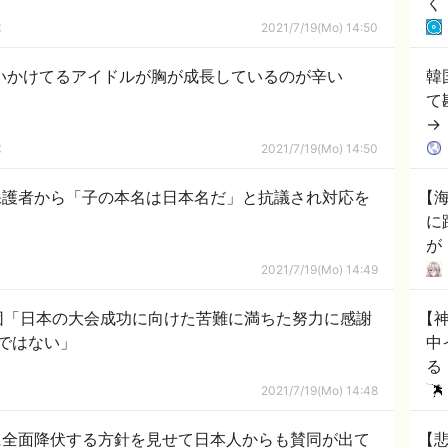
く
隊
2021/7/19(Mo) 14:50
いかけてるアイドルが胸が成長しているのが辛い
韓
て
→
の
隊
2021/7/19(Mo) 14:50
保護者から「子の本名は日本名だ」と抗議され対応を
【
に
が
配
2021/7/19(Mo) 14:49
団「日本の大会成功に向けた苦難に満ちた努力に感謝
【
ではない」
中
る
ｗ
2021/7/19(Mo) 14:48
に全面降伏する方針を見せて日本人からも賛同が出て
【