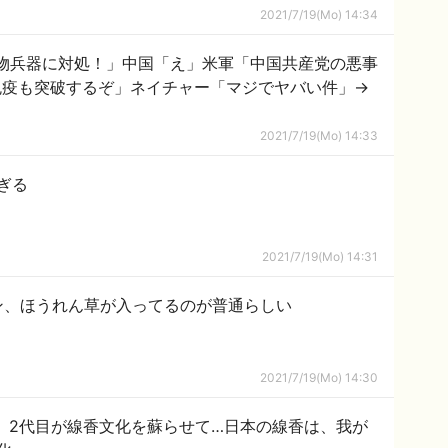
2021/7/19(Mo) 14:34
の生物兵器に対処！」中国「え」米軍「中国共産党の悪事
然免疫も突破するぞ」ネイチャー「マジでヤバい件」→
2021/7/19(Mo) 14:33
ぎる
2021/7/19(Mo) 14:31
ン、ほうれん草が入ってるのが普通らしい
2021/7/19(Mo) 14:30
、2代目が線香文化を蘇らせて…日本の線香は、我が