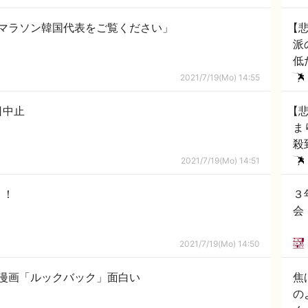
マラソン韓国代表をご覧ください」
【
派
低
黙
2021/7/19(Mo) 14:55
日中止
【
ま
殺到 → へ「保健所
し
2021/7/19(Mo) 14:51
！！
３
会
2021/7/19(Mo) 14:50
漫画「ルックバック」面白い
焦
の