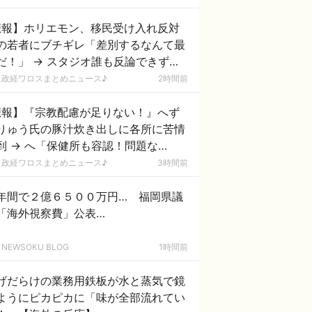
悲報】ホリエモン、移民受け入れ反対
の若者にブチギレ「差別するなんて最
だ！」 → スタジオ誰も反論できず沈
 ………
政経ワロスまとめニュース♪
2時間前
悲報】『宗教配慮が足りない！』へず
りゅう氏の豚汁炊き出しに各所に苦情
も容認！問題な
！」ｗｗｗｗｗｗｗｗｗｗｗｗｗｗ
政経ワロスまとめニュース♪
3時間前
年間で２億６５００万円… 福岡県議
「海外視察費」公表…
NEWSOKU BLOG
1時間前
げだらけの業務用鉄板が水と蒸気で鏡
ようにピカピカに「味が全部流れてい