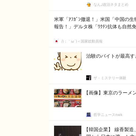
なんJ政治ネタまとめ
米軍「ｱﾌｶﾞﾝ撤退！」米国「中国
報告！」デルタ株「ﾜｸﾁﾝ抗体も自
/)；｀ω´)＜国家総動員報
治験のバイトが最高す
ザ・ミステリー体験
【画像】東京のラーメ
哲学ニュースnwk
【韓国企業】 線香製造