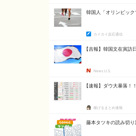
韓国人「オリンピック
カイカイ反応通信
【吉報】韓国文在寅訪
News U.S.
【速報】ダウ大暴落！
稼げるまとめ速報
藤本タツキの読み切り