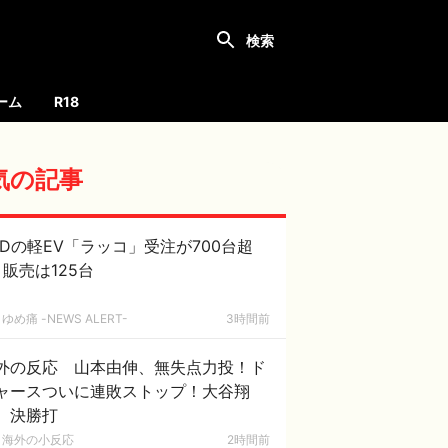
ーム
R18
気の記事
YDの軽EV「ラッコ」受注が700台超
月販売は125台
ゆめ痛 -NEWS ALERT-
3時間前
外の反応 山本由伸、無失点力投！ド
ャースついに連敗ストップ！大谷翔
、決勝打
海外の小反応
2時間前