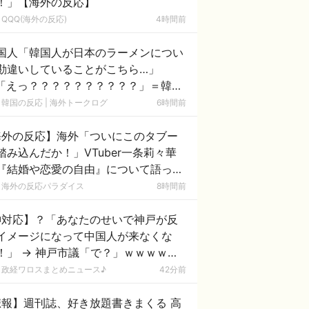
！」【海外の反応】
QQQ(海外の反応)
4時間前
国人「韓国人が日本のラーメンについ
勘違いしていることがこちら…」
「えっ？？？？？？？？？？」＝韓国
反応
韓国の反応 | 海外トークログ
6時間前
海外の反応】海外「ついにこのタブー
踏み込んだか！」VTuber一条莉々華
『結婚や恋愛の自由』について語った
信に、海外から称賛と共感の嵐！
海外の反応パラダイス
8時間前
神対応】？「あなたのせいで神戸が反
イメージになって中国人が来なくな
！」 → 神戸市議「で？」ｗｗｗｗｗ
ｗｗｗｗｗｗｗｗｗ
政経ワロスまとめニュース♪
42分前
悲報】週刊誌、好き放題書きまくる 高