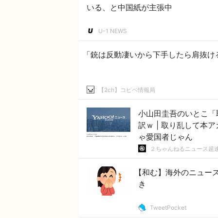
いる、と中国紙が主張中
U-1 NEWS
「銃は反動凄いから下手したら肩抜け
【2ch】コピペ情報局
小山田圭吾のいとこ「
訳ｗ | 取り乱して本アカに投稿しちゃいました | ヤマサの田辺、めちゃくち
ゃ愛国者じゃん
２ちゃんねるニュース超
【和む】海外のニュー
き
TweetPocket