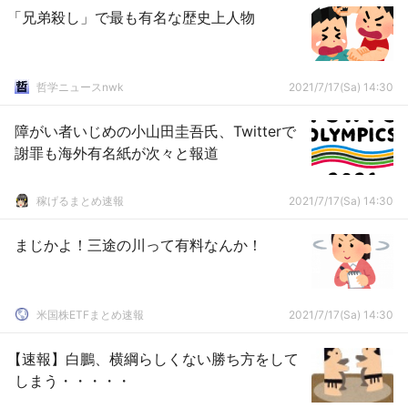
「兄弟殺し」で最も有名な歴史上人物
哲学ニュースnwk
2021/7/17(Sa) 14:30
障がい者いじめの小山田圭吾氏、Twitterで
謝罪も海外有名紙が次々と報道
稼げるまとめ速報
2021/7/17(Sa) 14:30
まじかよ！三途の川って有料なんか！
米国株ETFまとめ速報
2021/7/17(Sa) 14:30
【速報】白鵬、横綱らしくない勝ち方をして
しまう・・・・・