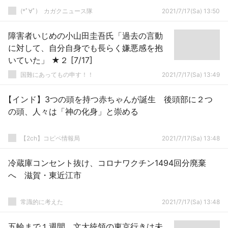
(*ﾟ∀ﾟ)ゞカガクニュース隊
2021/7/17(Sa) 13:50
障害者いじめの小山田圭吾氏「過去の言動
に対して、自分自身でも長らく嫌悪感を抱
いていた」 ★２ [7/17]
国難にあってもの申す！！
2021/7/17(Sa) 13:49
【インド】3つの頭を持つ赤ちゃんが誕生 後頭部に２つ
の頭、人々は「神の化身」と崇める
【2ch】コピペ情報局
2021/7/17(Sa) 13:48
冷蔵庫コンセント抜け、コロナワクチン1494回分廃棄
へ 滋賀・東近江市
常識的に考えた
2021/7/17(Sa) 13:48
五輪まで１週間 文大統領の東京行きは未