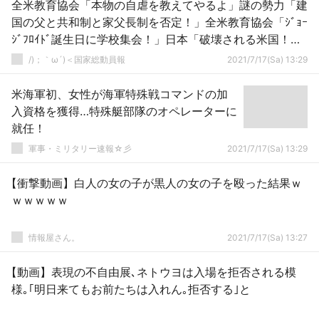
全米教育協会「本物の自虐を教えてやるよ」謎の勢力「建
国の父と共和制と家父長制を否定！」全米教育協会「ｼﾞｮｰ
ｼﾞﾌﾛｲﾄﾞ誕生日に学校集会！」日本「破壊される米国！」
→
/)；｀ω´)＜国家総動員報
2021/7/17(Sa) 13:29
米海軍初、女性が海軍特殊戦コマンドの加
入資格を獲得…特殊艇部隊のオペレーターに
就任！
軍事・ミリタリー速報☆彡
2021/7/17(Sa) 13:29
【衝撃動画】白人の女の子が黒人の女の子を殴った結果ｗ
ｗｗｗｗｗ
情報屋さん。
2021/7/17(Sa) 13:27
【動画】表現の不自由展､ネトウヨは入場を拒否される模
様｡｢明日来てもお前たちは入れん｡拒否する｣と