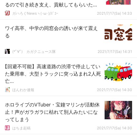
るので引き続き支え、貢献してもらいた
い」
ガハろぐNewsヽ(･ω･)/ｽﾞｺｰ
2021/7/17(Sa) 14:33
ワイ高卒、中学の同窓会の誘いが来て震え
る
(*ﾟ∀ﾟ)ゞカガクニュース隊
2021/7/17(Sa) 14:31
【回避不可能】高速道路の渋滞で停止してい
た乗用車、大型トラックに突っ込まれ2人死
亡…
ほんわか速報
2021/7/17(Sa) 14:30
ホロライブのVTuber・宝鐘マリンが活動休
止！声がガラガラに枯れて別人みたいにな
ってしまう
はちま起稿
2021/7/17(Sa) 14:30