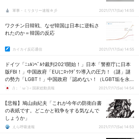
軍事・ミリタリー速報☆彡
2021/7/17(Sa) 14:55
ワクチン日韓戦、なぜ韓国は日本に逆転さ
れたのか＝韓国の反応
カイカイ反応通信
2021/7/17(Sa) 14:55
ドイツ「ﾆｭﾙﾝﾍﾞﾙｸ裁判2021開始！」日本「警察庁に日本
版FBI！」中国政府「EUにﾛｯｸﾀﾞｳﾝ導入の圧力！（謎」謎
の勢力「LGBT！」中国政府「認めない！（LGBT垢を永
久凍結」→
/)；｀ω´)＜国家総動員報
2021/7/17(Sa) 14:54
【悲報】鳩山由紀夫「これが今年の防衛白書
の表紙です。どこかと戦争をする気なんで
しょうか」
えら呼吸速報
2021/7/17(Sa) 14:53