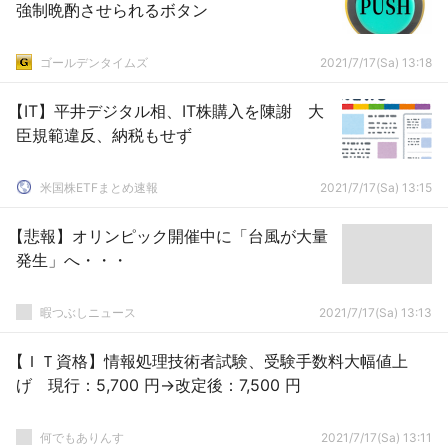
強制晩酌させられるボタン
ゴールデンタイムズ
2021/7/17(Sa) 13:18
【IT】平井デジタル相、IT株購入を陳謝 大
臣規範違反、納税もせず
米国株ETFまとめ速報
2021/7/17(Sa) 13:15
【悲報】オリンピック開催中に「台風が大量
発生」へ・・・
暇つぶしニュース
2021/7/17(Sa) 13:13
【ＩＴ資格】情報処理技術者試験、受験手数料大幅値上
げ 現行：5,700 円→改定後：7,500 円
何でもありんす
2021/7/17(Sa) 13:11