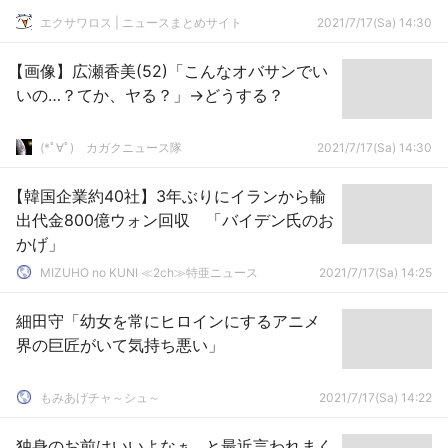
エクサワロス | ニュースまとめサイト
2021/7/17(Sa) 14:30
【画像】広瀬香美(52)「こんなオバサンでい
いの…？てか、ヤる？」→どうする？
(*ﾟ∀ﾟ)ゞカガクニュース隊
2021/7/17(Sa) 14:30
【韓国企業約40社】3年ぶりにイランから輸
出代金800億ウォン回収 「バイデン氏のお
かげ」
MIZUHO no KUNI ≪2ch≫特亜ニュース
2021/7/17(Sa) 14:25
細田守「幼女を常にヒロインにするアニメ
界の巨匠がいて気持ち悪い」
もみあげチャ～シュ～
2021/7/17(Sa) 14:22
独身のお前はいいよなぁ…と最近言われまく