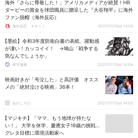
海外「さらに尊敬した！」アメリカメディアが絶賛！HR
ダービーの賞金を球団職員に贈呈した『大谷翔平』に海外
ファン脱帽（海外反応）
­海外反応 キキミミ
2021/7/17(Sa) 14:05
【墨絵】令和3年度防衛白書の表紙、躍動感
が凄い！カッコイイ！ →鳩山「戦争する
気なんでしょうか」
保守速報
2021/7/17(Sa) 14:04
映画好きが「号泣した」と高評価 オスス
メの「絶対泣ける映画」36本！
あのころの
2021/7/17(Sa) 14:03
【マジキチ】「ママ、もう地球が持たな
い！」 大学を休学、慶應女子19歳の挑戦…
グレタ目標に環境活動家へ