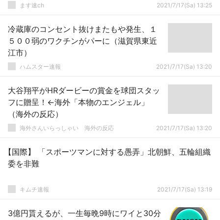
ます速ch
2021/7/17(Sa) 13:25
冷蔵庫のコンセント抜けまたもや発生、１
５００弱のワクチンがパーに（滋賀県東近
江市）
ハムスター速報
2021/7/17(Sa) 13:20
大谷翔平がHRダービーの賞金を球団スタッ
フに贈呈！←海外「本物のエンジェル」
（海外の反応）
海外さんいらっしゃい 海外の反応
2021/7/17(Sa) 13:20
【国際】 「スポーツマンに対する愚弄」北朝鮮、五輪組織
委を非難
キムチ速報
2021/7/17(Sa) 13:19
3億円貰えるが、一生毎晩9時にワイと30分