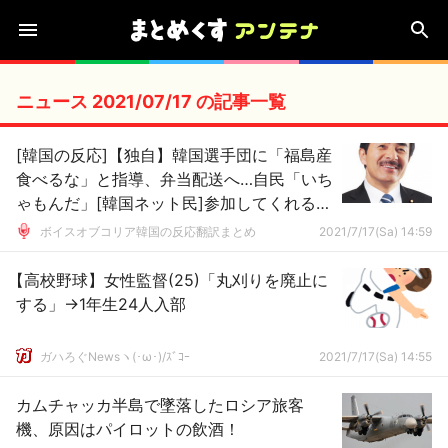
ニュース 2021/07/17 の記事一覧
[韓国の反応]【独自】韓国選手団に「福島産
食べるな」と指導、弁当配送へ…自民「いち
ゃもんだ」[韓国ネット民]参加してくれるだ
けありがたいと思いなさい！
ボイスオブコリア韓国の反応翻訳まとめ
2021/7/17(Sa) 14:59
【高校野球】女性監督(25)「丸刈りを廃止に
する」→1年生24人入部
ガハろぐNewsヽ(･ω･)/ｽﾞｺｰ
2021/7/17(Sa) 14:55
カムチャッカ半島で墜落したロシア旅客
機、原因はパイロットの飲酒！