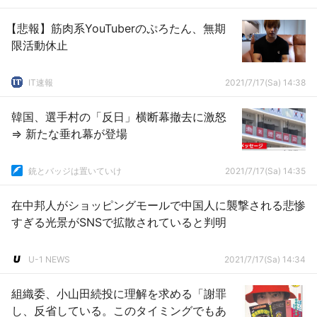
【悲報】筋肉系YouTuberのぷろたん、無期
限活動休止
IT速報
2021/7/17(Sa) 14:38
韓国、選手村の「反日」横断幕撤去に激怒
⇒ 新たな垂れ幕が登場
銃とバッジは置いていけ
2021/7/17(Sa) 14:35
在中邦人がショッピングモールで中国人に襲撃される悲惨
すぎる光景がSNSで拡散されていると判明
U-1 NEWS
2021/7/17(Sa) 14:34
組織委、小山田続投に理解を求める「謝罪
し、反省している。このタイミングでもあ