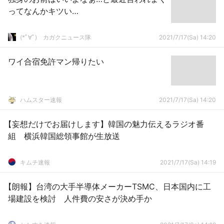
ってなんかキツい…
(*ﾟ∀ﾟ)ゞカガクニュース隊
2021/7/17(Sa) 14:20
ワイ合宿免許マン帰りたい
ハムスター速報
2021/7/17(Sa) 14:20
【妄想だけでお届けします】韓国の魅力伝えるラジオ番
組 横浜韓国総領事館が生放送
キムチ速報
2021/7/17(Sa) 14:19
【朗報】台湾の大手半導体メーカーTSMC、日本国内に工
場建設を検討 人件費の安さが決め手か