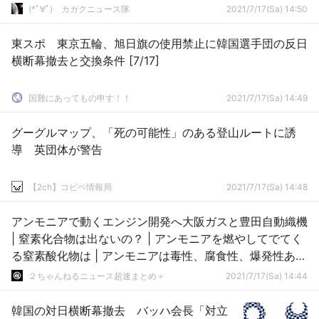
(*ﾟ∀ﾟ)ゞカガクニュース隊
2021/7/17(Sa) 14:50
東スポ 東京五輪、旭日旗の使用禁止に韓国選手団の反日
横断幕撤去と交換条件 [7/17]
国難にあってもの申す！！
2021/7/17(Sa) 14:49
グーグルマップ、「死の可能性」のある登山ルートに誘
導 英団体が警告
【2ch】コピペ情報局
2021/7/17(Sa) 14:48
アンモニアで動くエンジン開発へ大阪ガスと豊田自動織機
| 窒素化合物は出ないの？ | アンモニアを燃やしてでてく
る窒素酸化物は | アンモニアは毒性、腐食性、爆発性あり
なんだが…
２ちゃんねるニュース超速まとめ＋
2021/7/17(Sa) 14:44
韓国の対日横断幕撤去 バッハ会長「対立