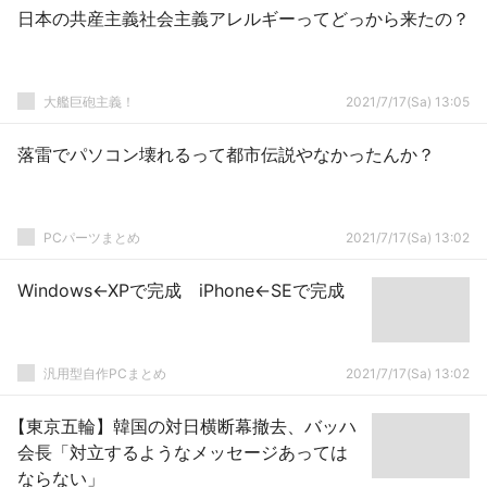
日本の共産主義社会主義アレルギーってどっから来たの？
大艦巨砲主義！
2021/7/17(Sa) 13:05
落雷でパソコン壊れるって都市伝説やなかったんか？
PCパーツまとめ
2021/7/17(Sa) 13:02
Windows←XPで完成 iPhone←SEで完成
汎用型自作PCまとめ
2021/7/17(Sa) 13:02
【東京五輪】韓国の対日横断幕撤去、バッハ
会長「対立するようなメッセージあっては
ならない」