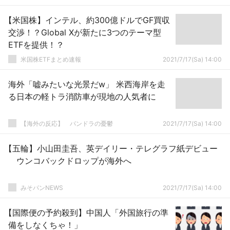
【米国株】インテル、約300億ドルでGF買収
交渉！？Global Xが新たに3つのテーマ型
ETFを提供！？
米国株ETFまとめ速報
2021/7/17(Sa) 14:00
海外「嘘みたいな光景だw」 米西海岸を走
る日本の軽トラ消防車が現地の人気者に
【海外の反応】 パンドラの憂鬱
2021/7/17(Sa) 14:00
【五輪】小山田圭吾、英デイリー・テレグラフ紙デビュー
ウンコバックドロップが海外へ
みそパンNEWS
2021/7/17(Sa) 14:00
【国際便の予約殺到】中国人「外国旅行の準
備をしなくちゃ！」