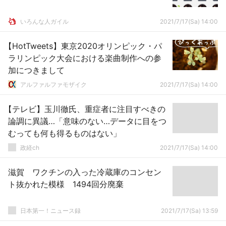
いろんな人ガイル
2021/7/17(Sa) 14:00
【HotTweets】東京2020オリンピック・パ
ラリンピック大会における楽曲制作への参
加につきまして
アルファルファモザイク
2021/7/17(Sa) 14:00
【テレビ】玉川徹氏、重症者に注目すべきの
論調に異議…「意味のない…データに目をつ
むっても何も得るものはない」
政経ch
2021/7/17(Sa) 14:00
滋賀 ワクチンの入った冷蔵庫のコンセン
ト抜かれた模様 1494回分廃棄
日本第一！ニュース録
2021/7/17(Sa) 13:59