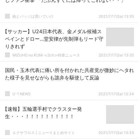
しファン衝撃 「たぶんすぐには帰ってこれない・・」
銃とバッジは置いていけ
2021/7/17(Sa) 13:35
【サッカー】U24日本代表、金メダル候補ス
ペインとドロー…堂安律が先制弾もリード守
りきれず
MIZUHO no KUNI ≪2ch≫特亜ニュース
2021/7/17(Sa) 13:35
国民・玉木代表に痛い所を付かれた共産党が微妙にヘタれ
た様子を見せながらも詭弁を駆使して反論
U-1 NEWS
2021/7/17(Sa) 13:34
【速報】五輪選手村でクラスター発
生・・・！！！！！！！！！！
エクサワロス | ニュースまとめサイト
2021/7/17(Sa) 13:33