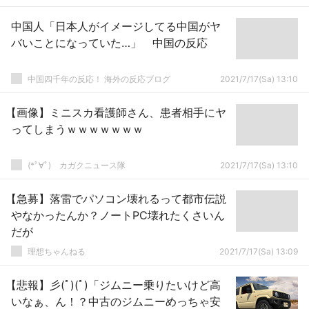
中国人「日本人がイメージしてる中国がヤ
バいことになっていた…」 中国の反応
中国四千年の反応！ 海外の反応ブログ
2021/7/17(Sa) 13:10
【画像】ミニスカ看護師さん、患者相手にヤ
ってしまうｗｗｗｗｗｗｗ
(*ﾟ∀ﾟ)ゞカガクニュース隊
2021/7/17(Sa) 13:10
【急募】落雷でパソコン壊れるって都市伝説
やなかったんか？ノートPC壊れたくさいん
だが
理想ちゃんねる
2021/7/17(Sa) 13:09
【悲報】彡(ﾟ)(ﾟ)「ジムニー乗りたいけど高
いなぁ、ん！？中古のジムニーめっちゃ安