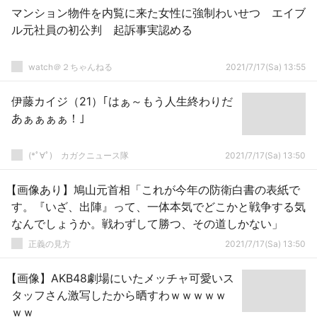
マンション物件を内覧に来た女性に強制わいせつ エイブ
ル元社員の初公判 起訴事実認める
watch＠２ちゃんねる
2021/7/17(Sa) 13:55
伊藤カイジ（21）｢はぁ～もう人生終わりだ
あぁぁぁぁ！｣
(*ﾟ∀ﾟ)ゞカガクニュース隊
2021/7/17(Sa) 13:50
【画像あり】鳩山元首相「これが今年の防衛白書の表紙で
す。『いざ、出陣』って、一体本気でどこかと戦争する気
なんでしょうか。戦わずして勝つ、その道しかない」
正義の見方
2021/7/17(Sa) 13:50
【画像】AKB48劇場にいたメッチャ可愛いス
タッフさん激写したから晒すわｗｗｗｗｗ
ｗｗ