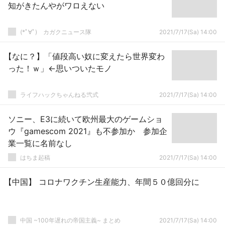
知がきたんやがワロえない
(*ﾟ∀ﾟ)ゞカガクニュース隊
2021/7/17(Sa) 14:00
【なに？】「値段高い奴に変えたら世界変わ
った！ｗ」←思いついたモノ
ライフハックちゃんねる弐式
2021/7/17(Sa) 14:00
ソニー、E3に続いて欧州最大のゲームショ
ウ『gamescom 2021』も不参加か 参加企
業一覧に名前なし
はちま起稿
2021/7/17(Sa) 14:00
【中国】 コロナワクチン生産能力、年間５０億回分に
中国 ~100年遅れの帝国主義~ まとめ
2021/7/17(Sa) 14:00