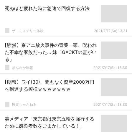
死ぬほど疲れた時に急速で回復する方法
ザ・ミステリー体験
2021/7/17(Sa) 13:31
【騒然】京アニ放火事件の青葉一家、呪われ
た不幸な家族だった… 妹「GACKTの霊がい
る」
ほんわか速報
2021/7/17(Sa) 13:30
【朗報】ワイ(30)、間もなく資産2000万円
へ到達する模様ｗｗｗｗｗｗｗ
投資ちゃんねる
2021/7/17(Sa) 13:30
英メディア「東京都は東京五輪を強行する
ために感染者数をごまかしている！」