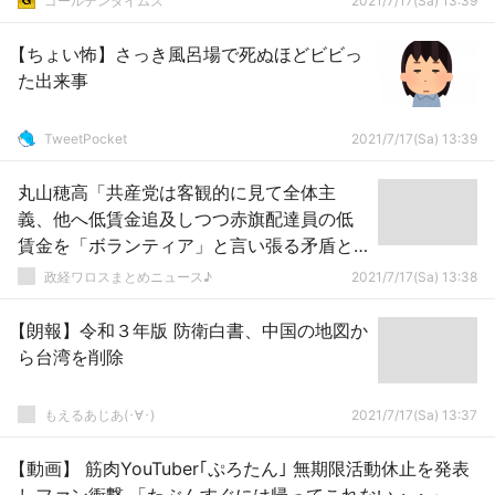
ゴールデンタイムズ
2021/7/17(Sa) 13:39
【ちょい怖】さっき風呂場で死ぬほどビビっ
た出来事
TweetPocket
2021/7/17(Sa) 13:39
丸山穂高「共産党は客観的に見て全体主
義、他へ低賃金追及しつつ赤旗配達員の低
賃金を「ボランティア」と言い張る矛盾と
かね…」
政経ワロスまとめニュース♪
2021/7/17(Sa) 13:38
【朗報】令和３年版 防衛白書、中国の地図か
ら台湾を削除
もえるあじあ(･∀･)
2021/7/17(Sa) 13:37
【動画】 筋肉YouTuber｢ぷろたん｣ 無期限活動休止を発表