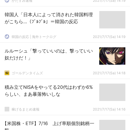
かたすみ速報
2021/7/17(Sa) 14:19
韓国人「日本人によって消された韓国料理
がこちら…（ﾌﾞﾙﾌﾞﾙ」＝韓国の反応
韓国の反応 | 海外トークログ
2021/7/17(Sa) 14:19
ルルーシュ「撃っていいのは、撃っていい
奴だけだ！」
ゴールデンタイムズ
2021/7/17(Sa) 14:18
積み立てNISAをやってる20代はわずか6%
らしい、まあ暴落怖いしな
稼げるまとめ速報
2021/7/17(Sa) 14:16
【米国株・ETF】7/16 上げ率順個別銘柄一