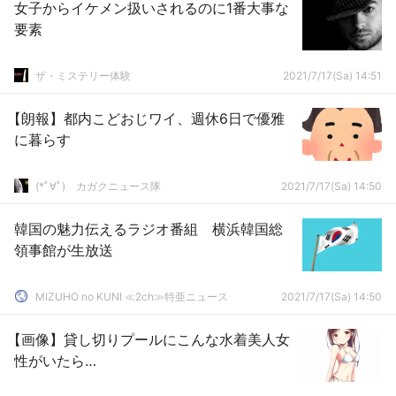
女子からイケメン扱いされるのに1番大事な
要素
ザ・ミステリー体験
2021/7/17(Sa) 14:51
【朗報】都内こどおじワイ、週休6日で優雅
に暮らす
(*ﾟ∀ﾟ)ゞカガクニュース隊
2021/7/17(Sa) 14:50
韓国の魅力伝えるラジオ番組 横浜韓国総
領事館が生放送
MIZUHO no KUNI ≪2ch≫特亜ニュース
2021/7/17(Sa) 14:50
【画像】貸し切りプールにこんな水着美人女
性がいたら…