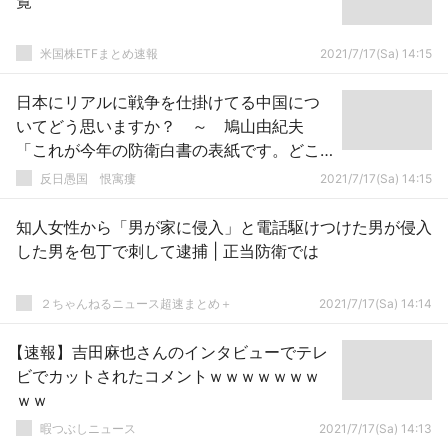
覧
米国株ETFまとめ速報
2021/7/17(Sa) 14:15
日本にリアルに戦争を仕掛けてる中国につ
いてどう思いますか？ ～ 鳩山由紀夫
「これが今年の防衛白書の表紙です。どこ
かと戦争をする気なんでしょうか」
反日愚国 恨寓瘻
2021/7/17(Sa) 14:15
知人女性から「男が家に侵入」と電話駆けつけた男が侵入
した男を包丁で刺して逮捕 | 正当防衛では
２ちゃんねるニュース超速まとめ＋
2021/7/17(Sa) 14:14
【速報】吉田麻也さんのインタビューでテレ
ビでカットされたコメントｗｗｗｗｗｗｗ
ｗｗ
暇つぶしニュース
2021/7/17(Sa) 14:13