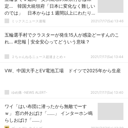
定… 韓国大統領府「日本に変化なく難しい
のでは」 日本からは１週間以上にわたり
明確な返答なし…
ミックスニュース速報
2021/7/17(Sa) 13:46
五輪選手村でクラスターが発生15人が感染どーすんのこ
れ… #悲報 | 安全安心ってどういう意味？
２ちゃんねるニュース超速まとめ＋
2021/7/17(Sa) 13:44
VW、中国大手とEV電池工場 ドイツで2025年から生産
ゆめ痛 -NEWS ALERT-
2021/7/17(Sa) 13:40
ワイ「はい布団に潜ったから無敵でーす
ｗ」 窓の外おばけ「……」 インターホン鳴
らしおばけ「……」