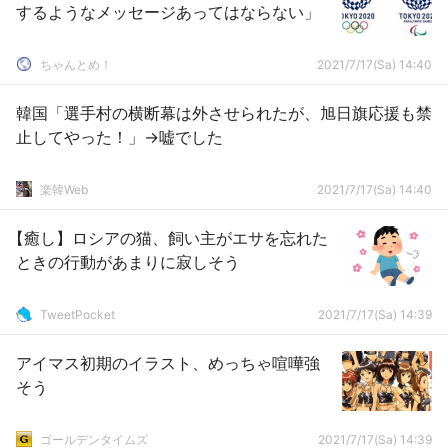
するようなメッセージあってはならない」
ちゃんとめ！
2021/7/17(Sa) 14:40
韓国「選手村の横断幕は外させられたが、旭日旗応援も禁
止してやった！」→嘘でした
楽韓Web
2021/7/17(Sa) 14:40
【癒し】ロシアの猫、飼い主がエサを忘れた
ときの行動があまりに寂しそう
TweetPocket
2021/7/17(Sa) 14:39
アイマス初期のイラスト、めっちゃ喧嘩強
そう
ゴールデンタイムズ
2021/7/17(Sa) 14:39