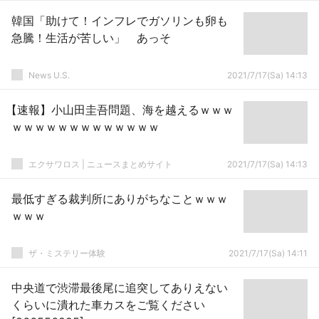
韓国「助けて！インフレでガソリンも卵も
急騰！生活が苦しい」 あっそ
News U.S.
2021/7/17(Sa) 14:13
【速報】小山田圭吾問題、海を越えるｗｗｗ
ｗｗｗｗｗｗｗｗｗｗｗｗｗ
エクサワロス | ニュースまとめサイト
2021/7/17(Sa) 14:13
最低すぎる裁判所にありがちなことｗｗｗ
ｗｗｗ
ザ・ミステリー体験
2021/7/17(Sa) 14:11
中央道で渋滞最後尾に追突してありえない
くらいに潰れた車カスをご覧ください