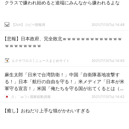
クラスで嫌われ始めると途端にみんなから嫌われるよな
【2ch】コピペ情報局
2021/7/13(Tu) 14:48
【悲報】日本政府、完全敗北ｗｗｗｗｗｗｗｗｗｗｗｗｗ
ｗｗｗｗｗｗｗｗ
エクサワロス | ニュースまとめサイト
2021/7/13(Tu) 14:45
麻生太郎「日米で台湾防衛！」中国「自衛隊基地攻撃す
る！」日本「航行の自由を守る！」米メディア「日本が米
軍守る宣言！」米国「俺たちを守る国が出てくるとは（驚
愕」→
/)；｀ω´)＜国家総動員報
2021/7/13(Tu) 14:42
【癒し】おねだり上手な猫がかわいすぎる