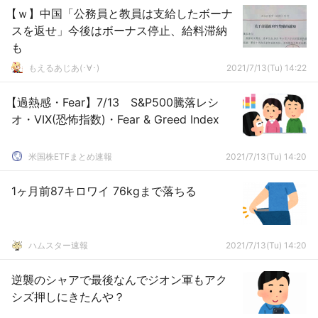
【ｗ】中国「公務員と教員は支給したボーナ
スを返せ」今後はボーナス停止、給料滞納
も
もえるあじあ(･∀･)
2021/7/13(Tu) 14:22
【過熱感・Fear】7/13 S&P500騰落レシ
オ・VIX(恐怖指数)・Fear & Greed Index
米国株ETFまとめ速報
2021/7/13(Tu) 14:20
1ヶ月前87キロワイ 76kgまで落ちる
ハムスター速報
2021/7/13(Tu) 14:20
逆襲のシャアで最後なんでジオン軍もアク
シズ押しにきたんや？