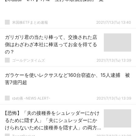
米国株ETFまとめ速報
2021/7/13(Tu) 13:40
ガリガリ君の当たり棒って、交換された店
側はわざわざ本社に棒送ってお金を得てる
の？
ゴールデンタイムズ
2021/7/13(Tu) 13:39
ガラケーを使いレクサスなど160台窃盗か、15人逮捕 被
害7億円超
ゆめ痛 -NEWS ALERT-
2021/7/13(Tu) 13:39
【恐怖】「夫の接種券をシュレッダーにかけ
るために隠す人」「夫にシュレッダーにか
けられないために接種券を隠す人」の両方
を見つけてしまい、人の世の多様性を感じ