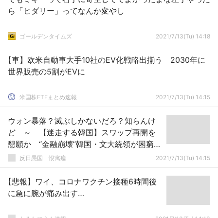
ら「ヒダリー」ってなんか変やし
ゴールデンタイムズ
2021/7/13(Tu) 14:18
【車】欧米自動車大手10社のEV化戦略出揃う 2030年に
世界販売の5割がEVに
米国株ETFまとめ速報
2021/7/13(Tu) 14:15
ウォン暴落？滅ぶしかないだろ？知らんけ
ど ～ 【迷走する韓国】スワップ再開を
懇願か “金融崩壊”韓国・文大統領が困窮訪
日 資金逆流でウォン暴落「時限爆弾」炸裂
反日愚国 恨寓瘻
2021/7/13(Tu) 14:15
の恐怖
【悲報】ワイ、コロナワクチン接種6時間後
に急に腕が痛み出す…