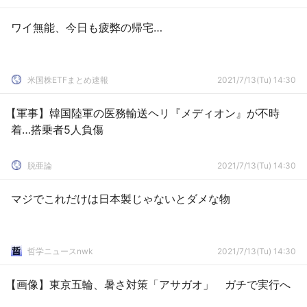
ワイ無能、今日も疲弊の帰宅…
米国株ETFまとめ速報
2021/7/13(Tu) 14:30
【軍事】韓国陸軍の医務輸送ヘリ『メディオン』が不時
着…搭乗者5人負傷
脱亜論
2021/7/13(Tu) 14:30
マジでこれだけは日本製じゃないとダメな物
哲学ニュースnwk
2021/7/13(Tu) 14:30
【画像】東京五輪、暑さ対策「アサガオ」 ガチで実行へ