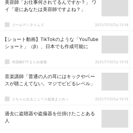
美容師「お仕事何されてるんですか？」 ワ
イ「逆にあなたは美容師ですよね？」
ゴールデンタイムズ
2021/7/13(Tu) 13:18
【ショート動画】TikTokのような「YouTube
ショート」（β）、日本でも作成可能に
米国株ETFまとめ速報
2021/7/13(Tu) 13:15
音楽講師「普通の人の耳にはキックやベー
スが聴こえてない。マジでビビるレベル」
２ちゃんねるニュース超速まとめ＋
2021/7/13(Tu) 13:15
過去に盗聴器や盗撮器を仕掛けたことある
人