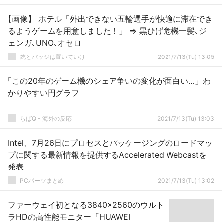
【画像】 ホテル「外出できない五輪選手が快適に滞在でき
るようゲームを用意しました！」 ⇒ 黒ひげ危機一髪､ジ
ェンガ､UNO､オセロ
銃とバッジは置いていけ
2021/7/13(Tu) 13:05
「この20年のゲーム機のシェア争いの変化が面白い…」わ
かりやすい円グラフ
らばQ - 海外の反応
2021/7/13(Tu) 13:03
Intel、7月26日にプロセスとパッケージングのロードマッ
プに関する最新情報を提供するAccelerated Webcastを
発表
PCパーツまとめ
2021/7/13(Tu) 13:02
ファーウェイ初となる3840x2560のウルト
ラHDの高性能モニター『HUAWEI