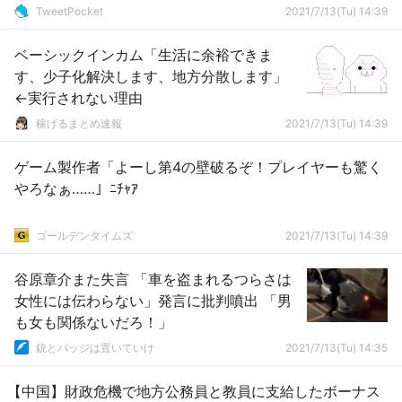
TweetPocket
2021/7/13(Tu) 14:39
ベーシックインカム「生活に余裕できま
す、少子化解決します、地方分散します」
←実行されない理由
稼げるまとめ速報
2021/7/13(Tu) 14:39
ゲーム製作者「よーし第4の壁破るぞ！プレイヤーも驚く
やろなぁ……」ﾆﾁｬｱ
ゴールデンタイムズ
2021/7/13(Tu) 14:39
谷原章介また失言 「車を盗まれるつらさは
女性には伝わらない」発言に批判噴出 「男
も女も関係ないだろ！」
銃とバッジは置いていけ
2021/7/13(Tu) 14:35
【中国】財政危機で地方公務員と教員に支給したボーナス