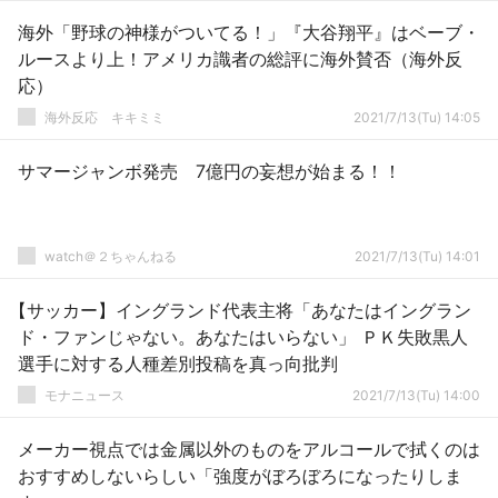
海外「野球の神様がついてる！」『大谷翔平』はベーブ・
ルースより上！アメリカ識者の総評に海外賛否（海外反
応）
­海外反応 キキミミ
2021/7/13(Tu) 14:05
サマージャンボ発売 7億円の妄想が始まる！！
watch＠２ちゃんねる
2021/7/13(Tu) 14:01
【サッカー】イングランド代表主将「あなたはイングラン
ド・ファンじゃない。あなたはいらない」 ＰＫ失敗黒人
選手に対する人種差別投稿を真っ向批判
モナニュース
2021/7/13(Tu) 14:00
メーカー視点では金属以外のものをアルコールで拭くのは
おすすめしないらしい「強度がぼろぼろになったりしま