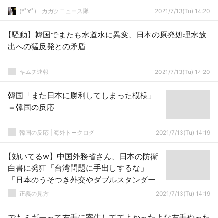
(*ﾟ∀ﾟ)ゞカガクニュース隊
2021/7/13(Tu) 14:20
【騒動】韓国でまたも水道水に異変、日本の原発処理水放
出への猛反発との矛盾
キムチ速報
2021/7/13(Tu) 14:20
韓国「また日本に勝利してしまった模様」
＝韓国の反応
韓国の反応 | 海外トークログ
2021/7/13(Tu) 14:19
【効いてるw】中国外務省さん、日本の防衛
白書に発狂「台湾問題に手出しするな」
「日本のうそつき外交やダブルスタンダー
ドは終わりにしよう」
正義の見方
2021/7/13(Tu) 14:19
でもミギーって右手に寄生しててよかったよな左手やった