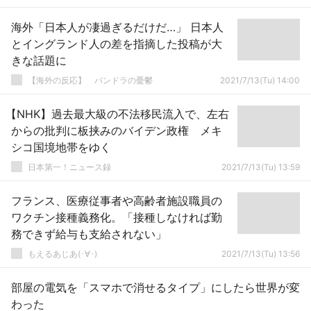
海外「日本人が凄過ぎるだけだ…」 日本人
とイングランド人の差を指摘した投稿が大
きな話題に
【海外の反応】 パンドラの憂鬱
2021/7/13(Tu) 14:00
【NHK】過去最大級の不法移民流入で、左右
からの批判に板挟みのバイデン政権 メキ
シコ国境地帯をゆく
日本第一！ニュース録
2021/7/13(Tu) 13:59
フランス、医療従事者や高齢者施設職員の
ワクチン接種義務化。「接種しなければ勤
務できず給与も支給されない」
もえるあじあ(･∀･)
2021/7/13(Tu) 13:56
部屋の電気を「スマホで消せるタイプ」にしたら世界が変
わった