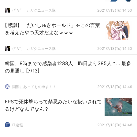
(*ﾟ∀ﾟ)ゞカガクニュース隊
2021/7/13(Tu) 14:50
【感謝】「だいしゅきホールド」←この言葉
を考えたやつ天才だよなｗｗｗ
(*ﾟ∀ﾟ)ゞカガクニュース隊
2021/7/13(Tu) 14:50
韓国、8時までで感染者1288人 昨日より385人↑... 最多
の見通し [7/13]
国難にあってもの申す！！
2021/7/13(Tu) 14:49
FPSで死体撃ちって禁忌みたいな扱いされて
るけどなんでなん？
IT速報
2021/7/13(Tu) 14:48