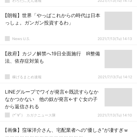
わろたにえん速報
2021/7/13(Tu) 14:13
【朗報】世界「やっぱこれからの時代は日本
っしょ。ガンガン投資するわ」
News U.S.
2021/7/13(Tu) 14:13
【政府】カジノ解禁へ19日全面施行 IR整備
法、依存症対策も
稼げるまとめ速報
2021/7/13(Tu) 14:12
LINEグループでワイが発言←既読すらなか
なかつかない 他の奴が発言←すぐ女の子
から返信される
(*ﾟ∀ﾟ)ゞカガクニュース隊
2021/7/13(Tu) 14:10
【画像】窪塚洋介さん、宅配業者への”優しさ”が凄すぎｗ