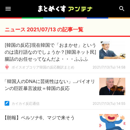
ニュース 2021/07/13 の記事一覧
[韓国の反応]現在韓国で「おまかせ」という
のは流行語なのでしょうか？[韓国ネット民]
腸詰のお任せってなんだよ・・・ふふふ
ボイスオブコリア韓国の反応翻訳まとめ
2021/7/13(Tu) 14:58
「韓国人のDNAに芸術性はない」…バイオリ
ンの巨匠暴言波紋＝韓国の反応
カイカイ反応通信
2021/7/13(Tu) 14:55
【朗報】ペルソナ6、マジで来そう