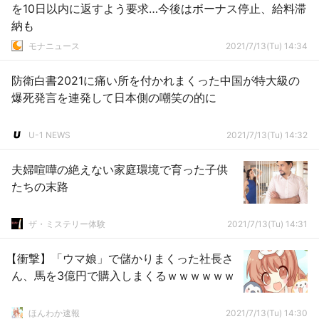
を10日以内に返すよう要求…今後はボーナス停止、給料滞
納も
モナニュース
2021/7/13(Tu) 14:34
防衛白書2021に痛い所を付かれまくった中国が特大級の
爆死発言を連発して日本側の嘲笑の的に
U-1 NEWS
2021/7/13(Tu) 14:32
夫婦喧嘩の絶えない家庭環境で育った子供
たちの末路
ザ・ミステリー体験
2021/7/13(Tu) 14:31
【衝撃】「ウマ娘」で儲かりまくった社長さ
ん、馬を3億円で購入しまくるｗｗｗｗｗｗ
ほんわか速報
2021/7/13(Tu) 14:30