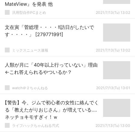
MateView』を発表 他
汎用型自作PCまとめ
2021/7/13(Tu) 13:02
文在寅「菅総理・・・・!!訪日がしたいで
す・・・・」 [279771991]
ミックスニュース速報
2021/7/13(Tu) 13:02
人類が月に「40年以上行っていない」理由
←これ答えられるやついるか？
watch＠２ちゃんねる
2021/7/13(Tu) 13:01
【警告】今、ジムで初心者の女性に絡んでく
る「教えたがりおじさん」が増えている‥‥
ネッチョキモすぎィ！ｗ
ライフハックちゃんねる弐式
2021/7/13(Tu) 13:00