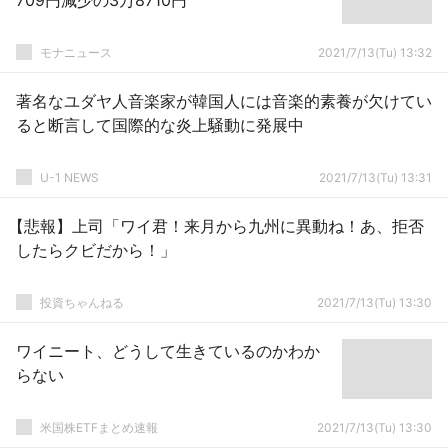
709円減少の3万8710円
モナニュース
2021/7/13(Tu) 13:32
著名なユダヤ人音楽家が韓国人には音楽的素養が欠けてい
ると断言して国際的な炎上騒動に発展中
U-1 NEWS
2021/7/13(Tu) 13:31
【悲報】上司「ワイ君！来月から九州に異動ね！あ、拒否
したらクビだから！」
投資ちゃんねる
2021/7/13(Tu) 13:30
ワイニート、どうして生きているのかわか
らない
米国株ETFまとめ速報
2021/7/13(Tu) 13:30