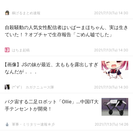
稼げるまとめ速報
2021/7/13(Tu) 14:30
自殺騒動の人気女性配信者はいぱーまほちゃん、実は生き
ていた！？オプチャで生存報告「ごめん嘘でした」
はちま起稿
2021/7/13(Tu) 14:30
【画像】JSの妹が最近、太ももを露出しすぎ
なんだが．．．
(*ﾟ∀ﾟ)ゞカガクニュース隊
2021/7/13(Tu) 14:30
バク宙する二足ロボット「Ollie」…中国IT大
手テンセントが開発！
軍事・ミリタリー速報☆彡
2021/7/13(Tu) 14:26