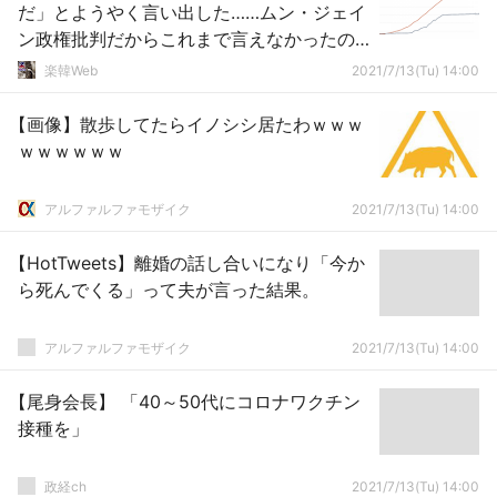
だ」とようやく言い出した……ムン・ジェイ
ン政権批判だからこれまで言えなかったの
でしょうね
楽韓Web
2021/7/13(Tu) 14:00
【画像】散歩してたらイノシシ居たわｗｗｗ
ｗｗｗｗｗｗ
アルファルファモザイク
2021/7/13(Tu) 14:00
【HotTweets】離婚の話し合いになり「今か
ら死んでくる」って夫が言った結果。
アルファルファモザイク
2021/7/13(Tu) 14:00
【尾身会長】 「40～50代にコロナワクチン
接種を」
政経ch
2021/7/13(Tu) 14:00