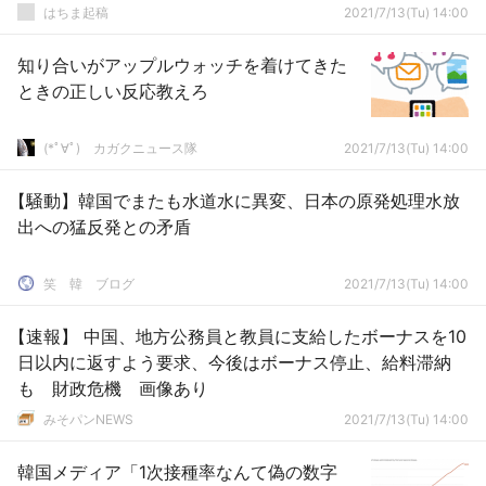
はちま起稿
2021/7/13(Tu) 14:00
知り合いがアップルウォッチを着けてきた
ときの正しい反応教えろ
(*ﾟ∀ﾟ)ゞカガクニュース隊
2021/7/13(Tu) 14:00
【騒動】韓国でまたも水道水に異変、日本の原発処理水放
出への猛反発との矛盾
笑 韓 ブログ
2021/7/13(Tu) 14:00
【速報】 中国、地方公務員と教員に支給したボーナスを10
日以内に返すよう要求、今後はボーナス停止、給料滞納
も 財政危機 画像あり
みそパンNEWS
2021/7/13(Tu) 14:00
韓国メディア「1次接種率なんて偽の数字