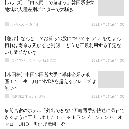
【カナダ】「白人同士で遊ぼう」韓国系密集
地域の人種差別ポスターで大騒ぎ
いろんな人ガイル
2021/7/13(Tu) 14:00
【急げ】なんと！？お前らの股についてる“アレ”をちょん
切れば寿命が延びると判明！ どうせ正規利用する予定な
いし問題ないな！
ライフハックちゃんねる弐式
2021/7/13(Tu) 14:00
【米国株】中国の国営大手半導体企業が破
産！？一生一緒にNVDAを超えるフレーズは
無い？
米国株ETFまとめ速報
2021/7/13(Tu) 14:00
事前合宿のホテル「外出できない五輪選手が快適に滞在で
きるように工夫しました！」 → トランプ、ジェンガ、オ
セロ、UNO、黒ひげ危機一発