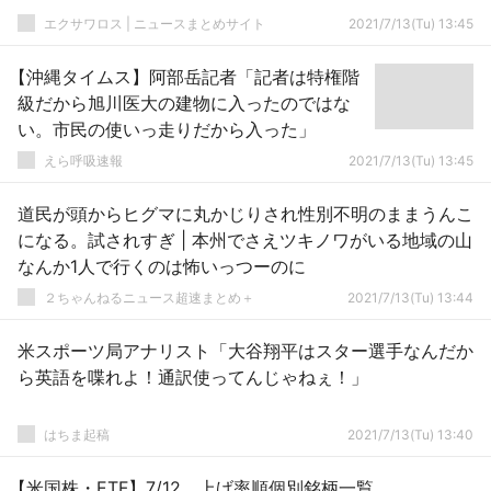
エクサワロス | ニュースまとめサイト
2021/7/13(Tu) 13:45
【沖縄タイムス】阿部岳記者「記者は特権階
級だから旭川医大の建物に入ったのではな
い。市民の使いっ走りだから入った」
えら呼吸速報
2021/7/13(Tu) 13:45
道民が頭からヒグマに丸かじりされ性別不明のままうんこ
になる。試されすぎ | 本州でさえツキノワがいる地域の山
なんか1人で行くのは怖いっつーのに
２ちゃんねるニュース超速まとめ＋
2021/7/13(Tu) 13:44
米スポーツ局アナリスト「大谷翔平はスター選手なんだか
ら英語を喋れよ！通訳使ってんじゃねぇ！」
はちま起稿
2021/7/13(Tu) 13:40
【米国株・ETF】7/12 上げ率順個別銘柄一覧