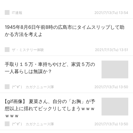
IT速報
2021/7/13(Tu) 13:54
1945年8月6日午前8時の広島市にタイムスリップして助
かる方法を考えよ
ザ・ミステリー体験
2021/7/13(Tu) 13:51
手取り１５万・車持ちやけど、家賃５万の
一人暮らしは無謀か？
(*ﾟ∀ﾟ)ゞカガクニュース隊
2021/7/13(Tu) 13:50
【gif画像】 夏菜さん、自分の「お胸」が予
想以上に揺れてビックリしてしまうｗｗｗ
ｗｗｗ
(*ﾟ∀ﾟ)ゞカガクニュース隊
2021/7/13(Tu) 13:50