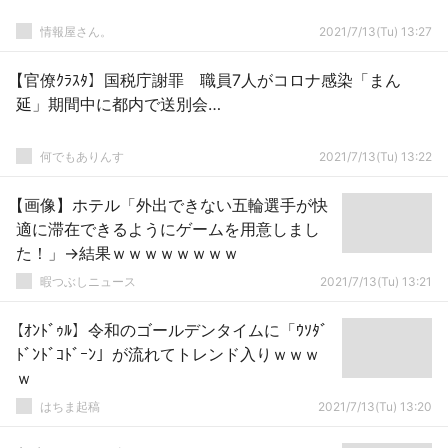
情報屋さん。
2021/7/13(Tu) 13:27
【官僚ｸﾗｽﾀ】国税庁謝罪 職員7人がコロナ感染「まん
延」期間中に都内で送別会…
何でもありんす
2021/7/13(Tu) 13:22
【画像】ホテル「外出できない五輪選手が快
適に滞在できるようにゲームを用意しまし
た！」→結果ｗｗｗｗｗｗｗｗ
暇つぶしニュース
2021/7/13(Tu) 13:21
【ｵﾝﾄﾞｩﾙ】令和のゴールデンタイムに「ｳｿﾀﾞ
ﾄﾞﾝﾄﾞｺﾄﾞｰﾝ」が流れてトレンド入りｗｗｗ
ｗ
はちま起稿
2021/7/13(Tu) 13:20