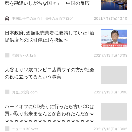
都を勘違いしがちな国々」 中国の反応
中国四千年の反応！ 海外の反応ブログ
2021/7/13(Tu) 13:10
日本政府､酒類販売業者に要請していた｢酒
提供店との取引停止｣を撤回へ
理想ちゃんねる
2021/7/13(Tu) 13:09
大谷より17歳コンビニ店員ワイの方が社会
の役に立ってるという事実
お金と投資.com
2021/7/13(Tu) 13:08
ハードオフにCD売りに行ったら古いCDは
買い取り出来ませんとか言われたんだがｗ
ｗｗｗｗｗｗｗｗｗｗｗｗｗｗｗｗｗｗｗ
ｗ
ニュース30over
2021/7/13(Tu) 13:05