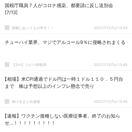
国税庁職員７人がコロナ感染、都要請に反し送別会
[7/13]
国難にあってもの申す！！
2021/7/13(Tu) 13:49
チューハイ業界、マジでアルコール9％に侵略されまくる
【2ch】コピペ情報局
2021/7/13(Tu) 13:48
【相場】米CPI通過でドル円は一時１ドル１１０．５円台
まで 株は予想以上のインフレ懸念で売り
稼げるまとめ速報
2021/7/13(Tu) 13:48
【速報】ワクチン接種しない医療従事者、終了のお知ら
せ…！！！！！！！！！