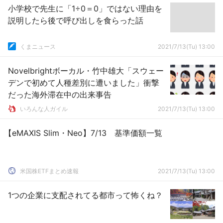
小学校で先生に「1÷0＝0」ではない理由を
説明したら後で呼び出しを食らった話
くまニュース
2021/7/13(Tu) 13:00
Novelbrightボーカル・竹中雄大「スウェー
デンで初めて人種差別に遭いました」衝撃
だった海外滞在中の出来事告
いろんな人ガイル
2021/7/13(Tu) 13:00
【eMAXIS Slim・Neo】7/13 基準価額一覧
米国株ETFまとめ速報
2021/7/13(Tu) 13:00
1つの企業に支配されてる都市って怖くね？