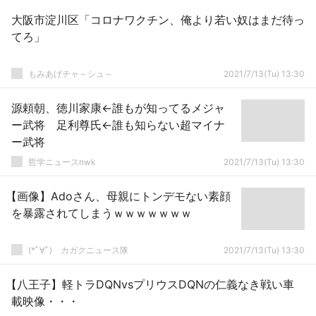
大阪市淀川区「コロナワクチン、俺より若い奴はまだ待っ
てろ」
もみあげチャ～シュ～
2021/7/13(Tu) 13:30
源頼朝、徳川家康←誰もが知ってるメジャ
ー武将 足利尊氏←誰も知らない超マイナ
ー武将
哲学ニュースnwk
2021/7/13(Tu) 13:30
【画像】Adoさん、母親にトンデモない素顔
を暴露されてしまうｗｗｗｗｗｗｗ
(*ﾟ∀ﾟ)ゞカガクニュース隊
2021/7/13(Tu) 13:30
【八王子】軽トラDQNvsプリウスDQNの仁義なき戦い車
載映像・・・