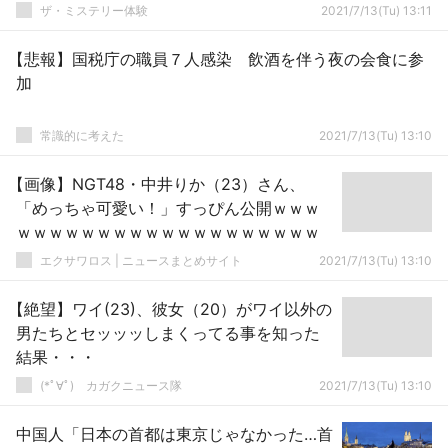
ザ・ミステリー体験
2021/7/13(Tu) 13:11
【悲報】国税庁の職員７人感染 飲酒を伴う夜の会食に参
加
常識的に考えた
2021/7/13(Tu) 13:10
【画像】NGT48・中井りか（23）さん、
「めっちゃ可愛い！」すっぴん公開ｗｗｗ
ｗｗｗｗｗｗｗｗｗｗｗｗｗｗｗｗｗｗｗ
エクサワロス | ニュースまとめサイト
2021/7/13(Tu) 13:10
【絶望】ワイ(23)、彼女（20）がワイ以外の
男たちとセッッッしまくってる事を知った
結果・・・
(*ﾟ∀ﾟ)ゞカガクニュース隊
2021/7/13(Tu) 13:10
中国人「日本の首都は東京じゃなかった…首