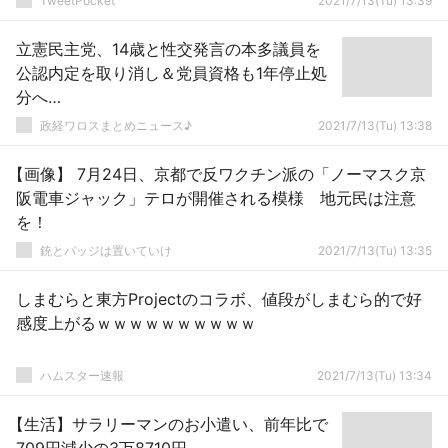
TweetPocket
2021/7/13(Tu) 13:39
た・・・
立憲民主党、14歳と性交発言の本多議員を
公認内定を取り消し＆党員資格も1年停止処
分へ…
政経ワロスまとめニュース♪
2021/7/13(Tu) 13:38
【画像】 7月24日、京都で反ワクチン派の「ノーマスク京
阪電車ジャック」テロが開催される模様 地元民は注意
を！
銃とバッジは置いていけ
2021/7/13(Tu) 13:35
しまむらと東方Projectのコラボ、値段がしまむら的で好
感度上がるｗｗｗｗｗｗｗｗｗｗ
ハムスター速報
2021/7/13(Tu) 13:34
【生活】サラリーマンのお小遣い、前年比で