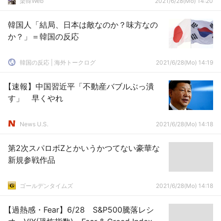
楽韓Web
2021/6/28(Mo) 14:20
韓国人「結局、日本は敵なのか？味方なの
か？」＝韓国の反応
韓国の反応 | 海外トークログ
2021/6/28(Mo) 14:19
【速報】中国習近平「不動産バブルぶっ潰
す」 早くやれ
News U.S.
2021/6/28(Mo) 14:18
第2次スパロボZとかいうかつてない豪華な
新規参戦作品
ゴールデンタイムズ
2021/6/28(Mo) 14:18
【過熱感・Fear】6/28 S&P500騰落レシ