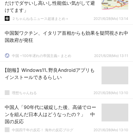
だけでダサいし高いし性能低い気がして避
けてます」
２ちゃんねるニュース超速まとめ＋
2021/6/28(Mo) 13:14
中国製ワクチン、イタリア首相からも効果を疑問視され中
国政府が発狂
中国 ~100年遅れの帝国主義~ まとめ
2021/6/28(Mo) 13:11
【朗報】Windows11､野良Androidアプリも
インストールできるらしい
理想ちゃんねる
2021/6/28(Mo) 13:10
中国人「90年代に破綻した後、高値でロー
ンを組んだ日本人はどうなったの？」 中
国の反応
中国四千年の反応！ 海外の反応ブログ
2021/6/28(Mo) 13:10