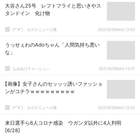
大谷さん25号 レフトフライと思いきやス
タンドイン 化け物
(*ﾟ∀ﾟ)ゞカガクニュース隊
2021/6/28(Mo) 13:53
うっせぇわのAdoちゃん「人間気持ち悪い
な」
もみあげチャ～シュ～
2021/6/28(Mo) 13:51
【画像】女子さんのセッッッ誘いファッショ
ンがコチラｗｗｗｗｗｗｗｗｗ
(*ﾟ∀ﾟ)ゞカガクニュース隊
2021/6/28(Mo) 13:50
来日選手ら6人コロナ感染 ウガンダ以外に4人判明
[6/28]