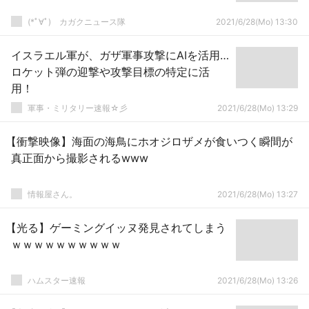
(*ﾟ∀ﾟ)ゞカガクニュース隊
2021/6/28(Mo) 13:30
イスラエル軍が、ガザ軍事攻撃にAIを活用…
ロケット弾の迎撃や攻撃目標の特定に活
用！
軍事・ミリタリー速報☆彡
2021/6/28(Mo) 13:29
【衝撃映像】海面の海鳥にホオジロザメが食いつく瞬間が
真正面から撮影されるwww
情報屋さん。
2021/6/28(Mo) 13:27
【光る】ゲーミングイッヌ発見されてしまう
ｗｗｗｗｗｗｗｗｗｗ
ハムスター速報
2021/6/28(Mo) 13:26