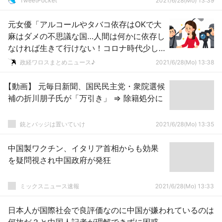
TweetPocket
2021/6/28(Mo) 13:39
元女優「アルコールやタバコ依存はOKで大
麻はダメの不思議な国…人間は何かに依存し
なければ生きて行けない！コロナ時代少し
は気がついてくれただろうか？」
政経ワロスまとめニュース♪
2021/6/28(Mo) 13:38
【動画】 元毎日新聞、国民民主党・衆院選候
補の折川朋子氏が「万引き」 ⇒ 除籍処分に
銃とバッジは置いていけ
2021/6/28(Mo) 13:35
中国製ワクチン、イタリア首相からも効果
を疑問視され中国政府が発狂
ミックスニュース速報
2021/6/28(Mo) 13:33
日本人が国際社会で良評価なのに中国が嫌われているのは