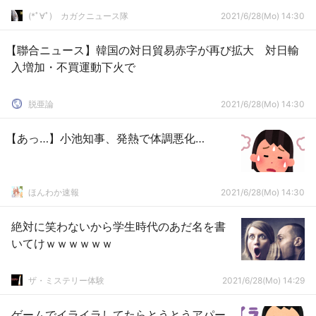
(*ﾟ∀ﾟ)ゞカガクニュース隊
2021/6/28(Mo) 14:30
【聯合ニュース】韓国の対日貿易赤字が再び拡大 対日輸
入増加・不買運動下火で
脱亜論
2021/6/28(Mo) 14:30
【あっ…】小池知事、発熱で体調悪化…
ほんわか速報
2021/6/28(Mo) 14:30
絶対に笑わないから学生時代のあだ名を書
いてけｗｗｗｗｗｗ
ザ・ミステリー体験
2021/6/28(Mo) 14:29
ゲームでイライラしてたらとうとうアパー