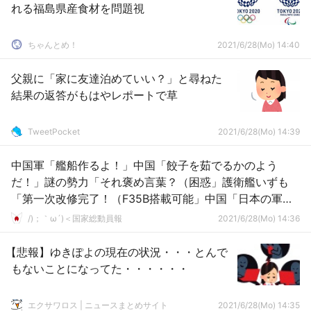
れる福島県産食材を問題視
ちゃんとめ！
2021/6/28(Mo) 14:40
父親に「家に友達泊めていい？」と尋ねた
結果の返答がもはやレポートで草
TweetPocket
2021/6/28(Mo) 14:39
中国軍「艦船作るよ！」中国「餃子を茹でるかのよう
だ！」謎の勢力「それ褒め言葉？（困惑」護衛艦いずも
「第一次改修完了！（F35B搭載可能」中国「日本の軍事
力は脅威！」→
/)；｀ω´)＜国家総動員報
2021/6/28(Mo) 14:36
【悲報】ゆきぽよの現在の状況・・・とんで
もないことになってた・・・・・・
エクサワロス | ニュースまとめサイト
2021/6/28(Mo) 14:35