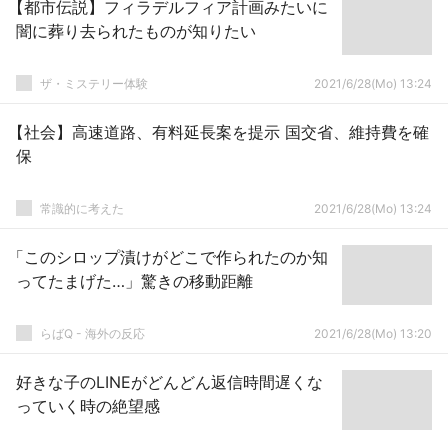
【都市伝説】フィラデルフィア計画みたいに
闇に葬り去られたものが知りたい
ザ・ミステリー体験
2021/6/28(Mo) 13:24
【社会】高速道路、有料延長案を提示 国交省、維持費を確
保
常識的に考えた
2021/6/28(Mo) 13:24
「このシロップ漬けがどこで作られたのか知
ってたまげた…」驚きの移動距離
らばQ - 海外の反応
2021/6/28(Mo) 13:20
好きな子のLINEがどんどん返信時間遅くな
っていく時の絶望感