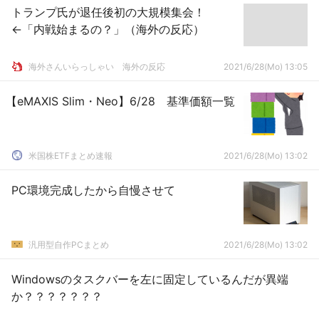
トランプ氏が退任後初の大規模集会！
←「内戦始まるの？」（海外の反応）
海外さんいらっしゃい 海外の反応
2021/6/28(Mo) 13:05
【eMAXIS Slim・Neo】6/28 基準価額一覧
米国株ETFまとめ速報
2021/6/28(Mo) 13:02
PC環境完成したから自慢させて
汎用型自作PCまとめ
2021/6/28(Mo) 13:02
Windowsのタスクバーを左に固定しているんだが異端
か？？？？？？？