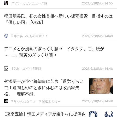
(*ﾟ∀ﾟ)ゞカガクニュース隊
2021/6/28(Mo) 14:50
稲田朋美氏、初の女性首相へ新しい保守模索 目指すのは
「優しい国」 [6/28]
国難にあってもの申す！！
2021/6/28(Mo) 14:49
アニメとか漫画のぎっくり腰→「イタタタ、こ、腰が
～……」現実のぎっくり腰→
【2ch】コピペ情報局
2021/6/28(Mo) 14:48
舛添要一が小池都知事に苦言「過労くらい
で１週間も戦のときに休むのは政治家失
格」「理解不能」
２ちゃんねるニュース超速まとめ＋
2021/6/28(Mo) 14:46
【東京五輪】韓国メディアが選手村に提供さ