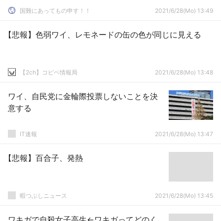
国難にあってもの申す！！
2021/6/28(Mo) 13:49
【悲報】色弱ワイ、レモネードの缶の色が同じに見える
【2ch】コピペ情報局
2021/6/28(Mo) 13:48
ワイ、自民党に金輪際投票しないことを決
意する
IT速報
2021/6/28(Mo) 13:47
【悲報】百合子、発熱
暇つぶしニュース
2021/6/28(Mo) 13:45
ワキガで自殺女子高生←ワキガってどのく