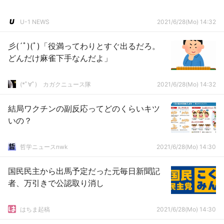
U-1 NEWS
2021/6/28(Mo) 14:32
彡(´ﾟ)(ﾟ)「役満ってわりとすぐ出るだろ。
どんだけ麻雀下手なんだよ」
(*ﾟ∀ﾟ)ゞカガクニュース隊
2021/6/28(Mo) 14:32
結局ワクチンの副反応ってどのくらいキツ
いの？
哲学ニュースnwk
2021/6/28(Mo) 14:30
国民民主から出馬予定だった元毎日新聞記
者、万引きで公認取り消し
はちま起稿
2021/6/28(Mo) 14:30