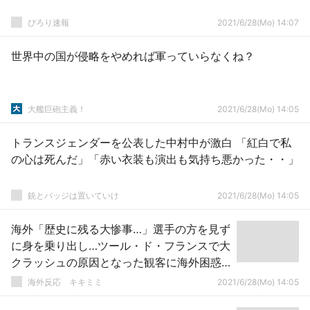
ぴろり速報
2021/6/28(Mo) 14:07
世界中の国が侵略をやめれば軍っていらなくね？
大艦巨砲主義！
2021/6/28(Mo) 14:05
トランスジェンダーを公表した中村中が激白 「紅白で私
の心は死んだ」「赤い衣装も演出も気持ち悪かった・・」
銃とバッジは置いていけ
2021/6/28(Mo) 14:05
海外「歴史に残る大惨事…」選手の方を見ず
に身を乗り出し…ツール・ド・フランスで大
クラッシュの原因となった観客に海外困惑
（海外反応）
­海外反応 キキミミ
2021/6/28(Mo) 14:05