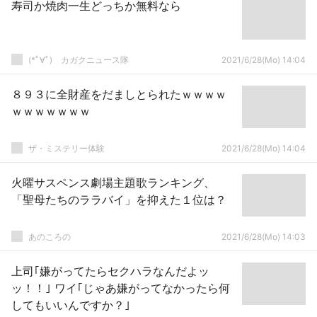
寿司か焼肉一生どっちか無料なら
(*ﾟ∀ﾟ)ゞカガクニュース隊
2021/6/28(Mo) 14:04
８９３に全財産をだましとられたｗｗｗｗ
ｗｗｗｗｗｗｗ
ザ・ミステリー体験
2021/6/28(Mo) 14:04
火曜サスペンス劇場主題歌ランキング、
「聖母たちのララバイ」を抑えた１位は？
あのころの
2021/6/28(Mo) 14:03
上司｢嫌がってたらセクハラなんだよッ
ッ！！｣ ワイ｢じゃあ嫌がってなかったら何
してもいいんですか？｣