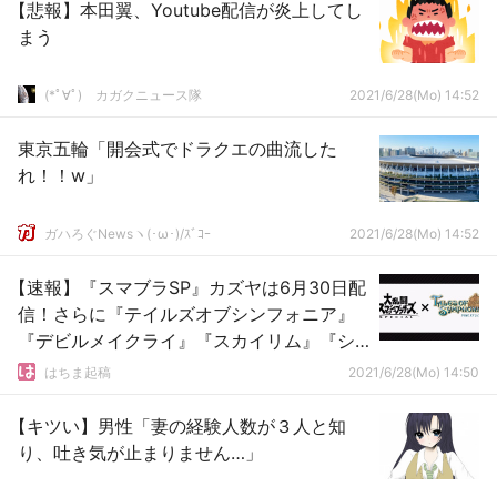
【悲報】本田翼、Youtube配信が炎上してし
まう
(*ﾟ∀ﾟ)ゞカガクニュース隊
2021/6/28(Mo) 14:52
東京五輪「開会式でドラクエの曲流した
れ！！w」
ガハろぐNewsヽ(･ω･)/ｽﾞｺｰ
2021/6/28(Mo) 14:52
【速報】『スマブラSP』カズヤは6月30日配
信！さらに『テイルズオブシンフォニア』
『デビルメイクライ』『スカイリム』『シ
ャンティ』がMiiファイターに
はちま起稿
2021/6/28(Mo) 14:50
【キツい】男性「妻の経験人数が３人と知
り、吐き気が止まりません…」