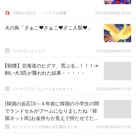
【海外の反応】 パンドラの憂鬱
2021/6/28(Mo) 14:00
火の鳥「ざぁこ♥ざぁこ♥ざこ人類♥」
ゴールデンタイムズ
2021/6/28(Mo) 13:57
【戦慄】北海道のヒグマ、荒ぶる…！！！→
飼い犬3匹が襲われた結果・・・・・
エクサワロス | ニュースまとめサイト
2021/6/28(Mo) 13:55
[韓国の反応]3～４年前に韓国の小学生の間
でランドセルがブームになりましたね「韓
国ネット民]お金持ちが見えで持たせてただ
けだよ
ボイスオブコリア韓国の反応翻訳まとめ
2021/6/28(Mo) 13:55