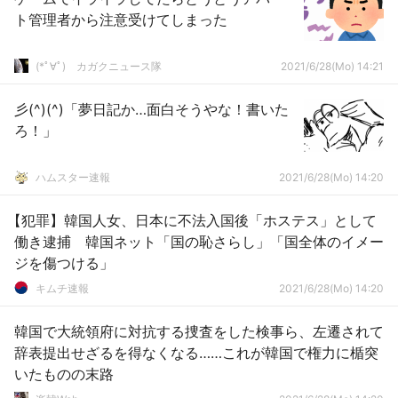
ト管理者から注意受けてしまった
(*ﾟ∀ﾟ)ゞカガクニュース隊
2021/6/28(Mo) 14:21
彡(^)(^)「夢日記か…面白そうやな！書いた
ろ！」
ハムスター速報
2021/6/28(Mo) 14:20
【犯罪】韓国人女、日本に不法入国後「ホステス」として
働き逮捕 韓国ネット「国の恥さらし」「国全体のイメー
ジを傷つける」
キムチ速報
2021/6/28(Mo) 14:20
韓国で大統領府に対抗する捜査をした検事ら、左遷されて
辞表提出せざるを得なくなる……これが韓国で権力に楯突
いたものの末路