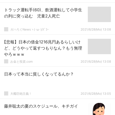
トラック運転手(60)、飲酒運転して小学生
の列に突っ込む 児童2人死亡
ガハろぐNewsヽ(･ω･)/ｽﾞｺｰ
2021/6/28(Mo) 13:08
【悲報】日本の借金1216兆円あるらしいけ
ど、どうやって返すつもりなん？もう無理
やろｗｗｗ
お金と投資.com
2021/6/28(Mo) 13:08
日本って本当に貧しくなってるんか？
大艦巨砲主義！
2021/6/28(Mo) 13:05
藤井聡太の夏のスケジュール、キチガイ