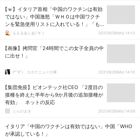
【ｗ】イタリア首相「中国のワクチンは有効
ではない」中国激怒「ＷＨＯは中国ワクチ
ンを緊急使用リストに入れている！」「も
っと提供するぞ！」
もえるあじあ(･∀･)
2021/6/28(Mo) 14:13
【画像】拷問官「24時間でこの女子全員の中
に出せ！」
(*ﾟ∀ﾟ)ゞカガクニュース隊
2021/6/28(Mo) 14:10
【集団免疫】ビオンテック社CEO 「2度目の
接種を終えた半年から9か月後の追加接種が
有効」 ネットの反応
とらのまき
2021/6/28(Mo) 14:09
イタリア「中国のワクチンは有効ではない」中国「WHO
が承認している！」