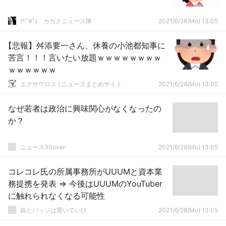
(*ﾟ∀ﾟ)ゞカガクニュース隊
2021/6/28(Mo) 13:05
【悲報】舛添要一さん、休養の小池都知事に
苦言！！！言いたい放題ｗｗｗｗｗｗｗｗ
ｗｗｗｗｗｗ
エクサワロス | ニュースまとめサイト
2021/6/28(Mo) 13:05
なぜ若者は政治に興味関心がなくなったの
か？
ニュース30over
2021/6/28(Mo) 13:05
コレコレ氏の所属事務所がUUUMと資本業
務提携を発表 ⇒ 今後はUUUMのYouTuber
に触れられなくなる可能性
銃とバッジは置いていけ
2021/6/28(Mo) 13:05