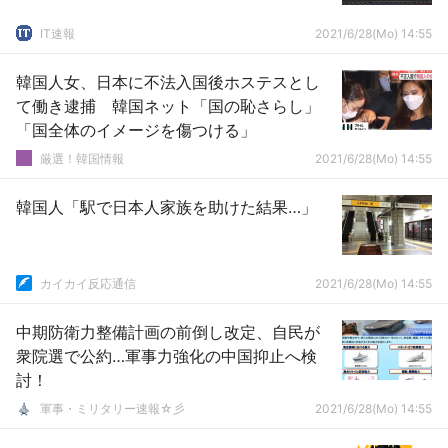
IT速報
2021/6/28(Mo) 14:55
韓国人女、日本に不法入国後ホステスとし
て働き逮捕 韓国ネット「国の恥さらし」
「国全体のイメージを傷つける」
厳選！韓国情報
2021/6/28(Mo) 14:55
韓国人「駅で日本人家族を助けた結果…」
カイカイ反応通信
2021/6/28(Mo) 14:55
中期防衛力整備計画の前倒し改定、自民が
衆院選で公約…軍事力強化の中国抑止へ検
討！
軍事・ミリタリー速報☆彡
2021/6/28(Mo) 14:55