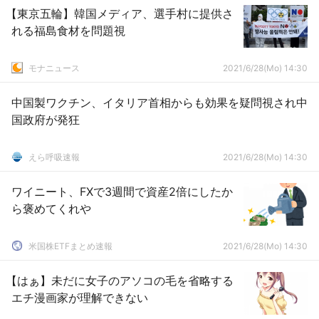
【東京五輪】韓国メディア、選手村に提供さ
れる福島食材を問題視
モナニュース
2021/6/28(Mo) 14:30
中国製ワクチン、イタリア首相からも効果を疑問視され中
国政府が発狂
えら呼吸速報
2021/6/28(Mo) 14:30
ワイニート、FXで3週間で資産2倍にしたか
ら褒めてくれや
米国株ETFまとめ速報
2021/6/28(Mo) 14:30
【はぁ】未だに女子のアソコの毛を省略する
エチ漫画家が理解できない