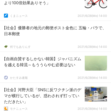
より100倍効果ありそう」
くまニュース
2021/6/28(Mo) 14:00
【社会】優勝者の地元の郵便ポスト金色に 五輪・パラで、
日本郵便
何でもありんす
2021/6/28(Mo) 14:00
【自画自賛するしかない韓国】ジャパニズム
を越える韓流～もううらやむ必要はない
かたすみ速報
2021/6/28(Mo) 14:00
【社会】河野大臣「SNSに反ワクチン派のデ
マが横行しているが、惑わされず打ってい
ただきたい」
モナニュース
2021/6/28(Mo) 14:00