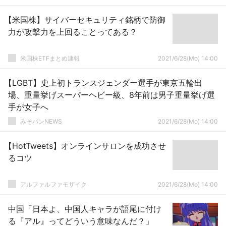
【米国株】サイバーセキュリティ銘柄で防御
力が攻撃力を上回ることってある？
米国株ETFまとめ速報
2021/6/28(Mo) 14:00
【LGBT】史上初トランスジェンダー選手が東京五輪出
場、重量挙げスーパーヘビー級、8年前は男子重量挙げ選
手が女子へ
みそパンNEWS
2021/6/28(Mo) 14:00
【HotTweets】オンラインサロンを成功させ
るコツ
アルファルファモザイク
2021/6/28(Mo) 14:00
中国「日本よ、中国人キャラが語尾に付け
る『アル』ってどういう意味なんだ？」