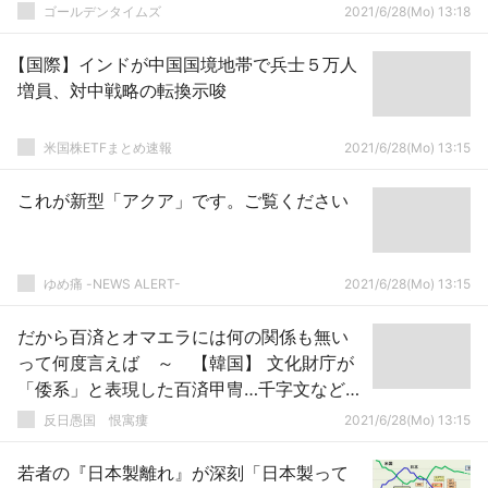
ゴールデンタイムズ
2021/6/28(Mo) 13:18
【国際】インドが中国国境地帯で兵士５万人
増員、対中戦略の転換示唆
米国株ETFまとめ速報
2021/6/28(Mo) 13:15
これが新型「アクア」です。ご覧ください
ゆめ痛 -NEWS ALERT-
2021/6/28(Mo) 13:15
だから百済とオマエラには何の関係も無い
って何度言えば ～ 【韓国】 文化財庁が
「倭系」と表現した百済甲冑…千字文など、
我々が文明をほぼ一方的に日本に伝達した
反日愚国 恨寓瘻
2021/6/28(Mo) 13:15
から百済が元祖では？
若者の『日本製離れ』が深刻「日本製って