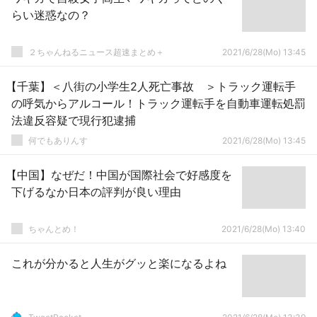
らい迷惑なの？
２ちゃんねるニュース超速まとめ＋
2021/6/28(Mo) 13:45
【千葉】＜八街の小学生2人死亡事故 ＞トラック運転手
の呼気からアルコール！トラック運転手を自動車運転処罰
法違反容疑で現行犯逮捕
何でもありんす
2021/6/28(Mo) 13:45
【中国】なぜだ！中国が国際社会で好感度を
下げるなか日本の評判が良い理由
ちゃんとめ！
2021/6/28(Mo) 13:40
これが分かると人生がグッと楽になるよね