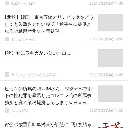
投資ちゃんねる
2021/6/28(Mo) 14:00
【悲報】韓国、東京五輪オリンピックをどう
しても失敗させたい模様「選手村に提供さ
れる福島県産食材を問題視」
おーるじゃんる
2021/6/28(Mo) 14:00
【謎】女にワキガがいない理由‥‥
ライフハックちゃんねる弐式
2021/6/28(Mo) 14:00
ヒカキン所属のUUUMさん、ワタナベマホ
トの性犯罪を暴露したコレコレ氏の所属事
務所と資本業務提携してしまうｗｗｗｗ
はちま起稿
2021/6/28(Mo) 14:00
都会の放置自転車対策が話題に「駐禁貼る