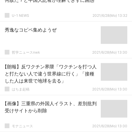
何故だ？と中国人記者が理解できずに困惑
U-1 NEWS
2021/6/28(Mo) 13:32
秀逸なコピペ集めようぜ
哲学ニュースnwk
2021/6/28(Mo) 13:30
【朗報】反ワクチン界隈「ワクチンを打つ人
と打たない人で違う世界線に行く」「接種
した人は来世で地球を去る」
はちま起稿
2021/6/28(Mo) 13:30
【画像】三重県の外国人イラスト、差別批判
受けサイトから削除
モナニュース
2021/6/28(Mo) 13:30