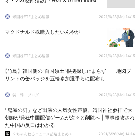
オ・VIX(恐怖指数)・Fear & Greed Index
米国株ETFまとめ速報
2021/6/28(Mo) 14:15
マクドナルド株購入したいんやが
米国株ETFまとめ速報
2021/6/28(Mo) 14:15
【竹島】韓国側の”自国領土”根拠探し止まらず 地図プ
リントの缶バッジを五輪参加選手らに配布も
笑 韓 ブログ
2021/6/28(Mo) 14:15
「鬼滅の刃」など出演の人気女性声優、靖国神社参拝で大
朝鮮が発狂中国配信ゲームが次々と削除へ | 軍事侵攻され
た中国の反日はわかる
２ちゃんねるニュース超速まとめ＋
2021/6/28(Mo) 14:14