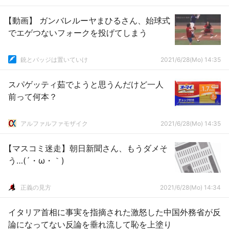
【動画】 ガンバレルーヤまひるさん、始球式
でエゲつないフォークを投げてしまう
銃とバッジは置いていけ
2021/6/28(Mo) 14:35
スパゲッティ茹でようと思うんだけど一人
前って何本？
アルファルファモザイク
2021/6/28(Mo) 14:35
【マスコミ迷走】朝日新聞さん、もうダメそ
う…(´・ω・｀)
正義の見方
2021/6/28(Mo) 14:34
イタリア首相に事実を指摘された激怒した中国外務省が反
論になってない反論を垂れ流して恥を上塗り