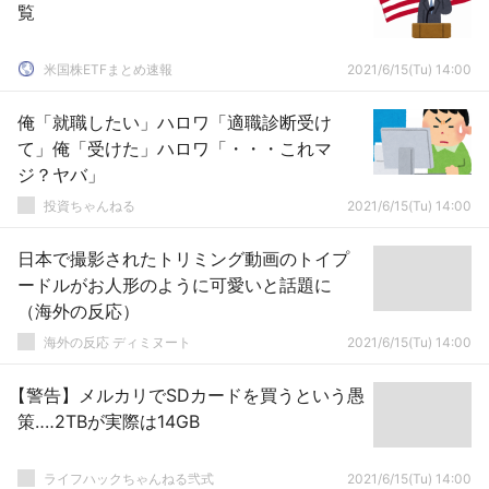
覧
米国株ETFまとめ速報
2021/6/15(Tu) 14:00
俺「就職したい」ハロワ「適職診断受け
て」俺「受けた」ハロワ「・・・これマ
ジ？ヤバ」
投資ちゃんねる
2021/6/15(Tu) 14:00
日本で撮影されたトリミング動画のトイプ
ードルがお人形のように可愛いと話題に
（海外の反応）
海外の反応 ディミヌート
2021/6/15(Tu) 14:00
【警告】メルカリでSDカードを買うという愚
策‥‥2TBが実際は14GB
ライフハックちゃんねる弐式
2021/6/15(Tu) 14:00