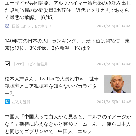
エーザイが共同開発、アルツハイマー治療薬の承認を出し
た規制当局の諮問委員3名辞任「近代アメリカ史でおそら
く最悪の承認」 [6/15]
国難にあってもの申す！！
2021/6/15(Tu) 14:49
140年前の日本の人口ランキング、、最下位は開拓使、東
京は17位、3位愛媛、2位新潟、1位は？
【2ch】コピペ情報局
2021/6/15(Tu) 14:48
松本人志さん、Twitterで大暴れ中ｗ「世帯
視聴率とコア視聴率を知らないバカライタ
ー?」
ぴろり速報
2021/6/15(Tu) 14:45
中国人「中国人って白人から見ると、エルフのイメージか
な？」期待に応えなきゃと整形ブーム | んー、俺ら日本人
と同じでゴブリンやで | 中国人 エルフ