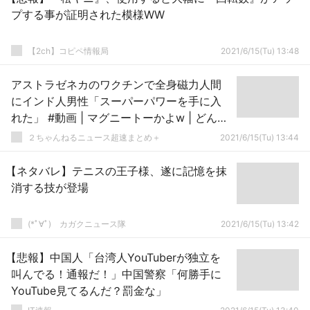
プする事が証明された模様WW
【2ch】コピペ情報局
2021/6/15(Tu) 13:48
アストラゼネカのワクチンで全身磁力人間
にインド人男性「スーパーパワーを手に入
れた」 #動画 | マグニートーかよw | どんな
得が？
２ちゃんねるニュース超速まとめ＋
2021/6/15(Tu) 13:44
【ネタバレ】テニスの王子様、遂に記憶を抹
消する技が登場
(*ﾟ∀ﾟ)ゞカガクニュース隊
2021/6/15(Tu) 13:42
【悲報】中国人「台湾人YouTuberが独立を
叫んでる！通報だ！」中国警察「何勝手に
YouTube見てるんだ？罰金な」