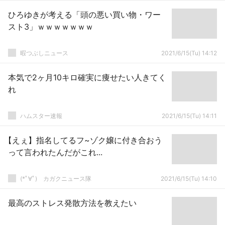
ひろゆきが考える「頭の悪い買い物・ワー
スト3」ｗｗｗｗｗｗｗ
暇つぶしニュース
2021/6/15(Tu) 14:12
本気で2ヶ月10キロ確実に痩せたい人きてく
れ
ハムスター速報
2021/6/15(Tu) 14:11
【えぇ】指名してるフ~ゾク嬢に付き合おう
って言われたんだがこれ...
(*ﾟ∀ﾟ)ゞカガクニュース隊
2021/6/15(Tu) 14:10
最高のストレス発散方法を教えたい