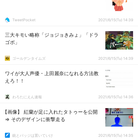
TweetPocket
2021/6/15(Tu) 14:39
三大キモい略称「ジョジョきみょ」「ドラ
ゴボ」
ゴールデンタイムズ
2021/6/15(Tu) 14:39
ワイが大人声優・上田麗奈になれる方法教
えろ！！
わろたにえん速報
2021/6/15(Tu) 14:36
【画像】 紅蘭が足に入れたタトゥーを公開
⇒ そのデザインに衝撃走る
銃とバッジは置いていけ
2021/6/15(Tu) 14:35