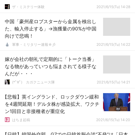
ザ・ミステリー体験
2021/6/15(Tu) 14:28
中国「豪州産ロブスターから金属を検出し
た、輸入停止する」→漁獲量の90%が中国
向けで悲鳴！
軍事・ミリタリー速報☆彡
2021/6/15(Tu) 14:22
嫁が会社の朝礼で定期的に「トーク当番」
なる物があっていつも悩まされてる様子な
んだが・・・
(*ﾟ∀ﾟ)ゞカガクニュース隊
2021/6/15(Tu) 14:21
【悲報】英イングランド、ロックダウン緩和
を4週間延期！デルタ株が感染拡大、ワクチ
ン1回目と非接種者が重症化
はちま起稿
2021/6/15(Tu) 14:20
【日韓】韓国外交部、G7での日韓首脳会談“不発”は「日本