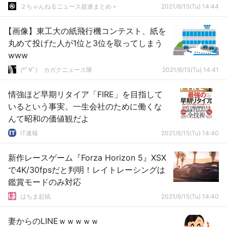
２ちゃんねるニュース超速まとめ＋
2021/6/15(Tu) 14:44
【画像】東工大の紙飛行機コンテスト、紙を
丸めて投げた人が1位と3位を取ってしまう
www
(*ﾟ∀ﾟ)ゞカガクニュース隊
2021/6/15(Tu) 14:41
情強ほど早期リタイア「FIRE」を目指して
いるという事実。一生会社のために働くな
んて昭和の価値観だよ
IT速報
2021/6/15(Tu) 14:40
新作レースゲーム『Forza Horizon 5』XSX
で4K/30fpsだと判明！レイトレーシングは
鑑賞モードのみ対応
はちま起稿
2021/6/15(Tu) 14:40
妻からのLINEｗｗｗｗｗ