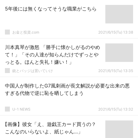
5年後には無くなってそうな職業がこちら
お金と投資.com
2021/6/15(Tu) 13:38
川本真琴が激怒 「勝手に懐かしがるのやめ
て！」「その人達が知らんだけでずっとや
っとる。ほんと失礼！嫌い！」
銃とバッジは置いていけ
2021/6/15(Tu) 13:35
中国人が制作したG7風刺画が長文解説が必要な出来の悪
すぎる代物で逆に恥を晒してしまう
U-1 NEWS
2021/6/15(Tu) 13:32
【画像】彼女「え、遊戯王カード買うの？
こんなのいらないよ、紙じゃん…」