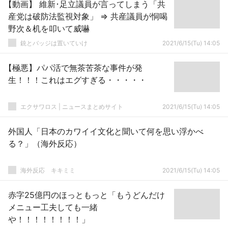
【動画】 維新･足立議員が言ってしまう「共
産党は破防法監視対象」 ⇒ 共産議員が恫喝
野次＆机を叩いて威嚇
銃とバッジは置いていけ
2021/6/15(Tu) 14:05
【極悪】パパ活で無茶苦茶な事件が発
生！！！これはエグすぎる・・・・・
エクサワロス | ニュースまとめサイト
2021/6/15(Tu) 14:05
外国人「日本のカワイイ文化と聞いて何を思い浮かべ
る？」（海外反応）
­海外反応 キキミミ
2021/6/15(Tu) 14:05
赤字25億円のほっともっと「もうどんだけ
メニュー工夫しても一緒
や！！！！！！！！」