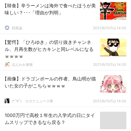
【韓食】辛ラーメンは海外で食べたほうが美
味しい？･･･「理由が判明」
脱亜論
2021/6/15(Tu) 14:30
【驚愕】「ひろゆき」の切り抜きチャンネ
ル、月再生数がヒカキンと同レベルになる
ｗｗｗｗ
ほんわか速報
2021/6/15(Tu) 14:30
【画像】ドラゴンボールの作者、鳥山明が描
いた女の子がこちらｗｗｗｗ
(*ﾟ∀ﾟ)ゞカガクニュース隊
2021/6/15(Tu) 14:30
1000万円で高校１年生の入学式の日にタイ
ムスリップできるなら戻る？