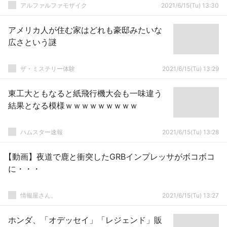
アルファルファモザイク
2021/6/15(Tu) 13:30
アメリカ人が住む家はどれも豪邸みたいな
広さという謎
ザ・ミステリー体験
2021/6/15(Tu) 13:29
東工大ともなると紙飛行機大会も一味違う
結果となる模様ｗｗｗｗｗｗｗｗｗ
ハムスター速報
2021/6/15(Tu) 13:28
【動画】夜道で鹿と衝突したGRBインプレッサがボコボコ
に・・・
情報屋さん。
2021/6/15(Tu) 13:27
ホンダ、「オデッセイ」「レジェンド」販