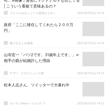
司… #画像 | 過去にマクドナルドも出してる
| こういう看板て意味あるの？
２ちゃんねるニュース超速まとめ＋
2021/6/15(Tu) 14:14
政府「ここに移住してくれたら２００万
円」
稼げるまとめ速報
2021/6/15(Tu) 14:14
山寺宏一「バツ2です。31歳年上です。」←
相手の親が結婚許した理由
(*ﾟ∀ﾟ)ゞカガクニュース隊
2021/6/15(Tu) 14:13
松本人志さん、ツイッターで大暴れ中
ガハろぐNewsヽ(･ω･)/ｽﾞｺｰ
2021/6/15(Tu) 14:12