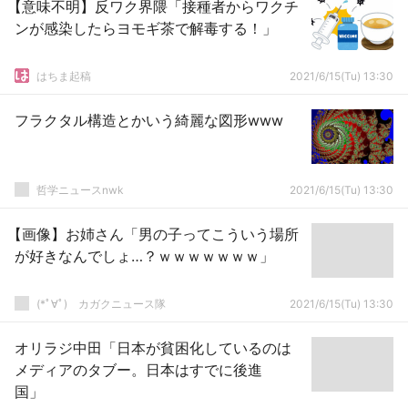
【意味不明】反ワク界隈「接種者からワクチ
ンが感染したらヨモギ茶で解毒する！」
はちま起稿
2021/6/15(Tu) 13:30
フラクタル構造とかいう綺麗な図形www
哲学ニュースnwk
2021/6/15(Tu) 13:30
【画像】お姉さん「男の子ってこういう場所
が好きなんでしょ…？ｗｗｗｗｗｗｗ」
(*ﾟ∀ﾟ)ゞカガクニュース隊
2021/6/15(Tu) 13:30
オリラジ中田「日本が貧困化しているのは
メディアのタブー。日本はすでに後進
国」