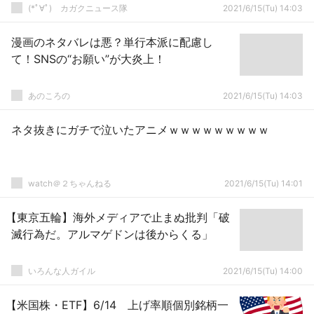
(*ﾟ∀ﾟ)ゞカガクニュース隊
2021/6/15(Tu) 14:03
漫画のネタバレは悪？単行本派に配慮し
て！SNSの“お願い”が大炎上！
あのころの
2021/6/15(Tu) 14:03
ネタ抜きにガチで泣いたアニメｗｗｗｗｗｗｗｗｗ
watch＠２ちゃんねる
2021/6/15(Tu) 14:01
【東京五輪】海外メディアで止まぬ批判「破
滅行為だ。アルマゲドンは後からくる」
いろんな人ガイル
2021/6/15(Tu) 14:00
【米国株・ETF】6/14 上げ率順個別銘柄一