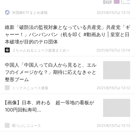
米国株ETFまとめ速報
2021/6/15(Tu) 13:15
維新「破防法の監視対象となっている共産党」共産党「ギ
ャーー！」バンバンバン（机を叩く #動画あり | 皇室と日
本破壊が目的のテロ団体
２ちゃんねるニュース超速まとめ＋
2021/6/15(Tu) 13:14
中国人「中国人って白人から見ると、エル
フのイメージかな？」期待に応えなきゃと
整形ブーム
ミックスニュース速報
2021/6/15(Tu) 13:12
【画像】日本、終わる 超一等地の看板が
100円回転寿司…
暇つぶしニュース
2021/6/15(Tu) 13:12