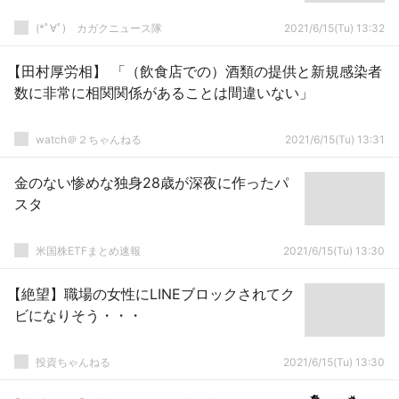
(*ﾟ∀ﾟ)ゞカガクニュース隊
2021/6/15(Tu) 13:32
【田村厚労相】 「（飲食店での）酒類の提供と新規感染者
数に非常に相関関係があることは間違いない」
watch＠２ちゃんねる
2021/6/15(Tu) 13:31
金のない惨めな独身28歳が深夜に作ったパ
スタ
米国株ETFまとめ速報
2021/6/15(Tu) 13:30
【絶望】職場の女性にLINEブロックされてク
ビになりそう・・・
投資ちゃんねる
2021/6/15(Tu) 13:30