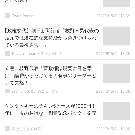
される息子。
TweetPocket
2021/6/15(Tu) 13:39
【政権交代】朝日新聞記者「枝野幸男代表の
足元では潜在的な支持層から突きつけられ
ている最後通告！」
Revival Japan 日本復活を叫ぶ
2021/6/15(Tu) 13:39
立憲・枝野代表「菅政権は現実に目を背
け、論戦から逃げてる！有事のリーダーと
して失格！」
政経ワロスまとめニュース♪
2021/6/15(Tu) 13:38
ケンタッキーのチキン5ピースが1000円！
年に一度のお得な「創業記念パック」発売
稼げるまとめ速報
2021/6/15(Tu) 13:38