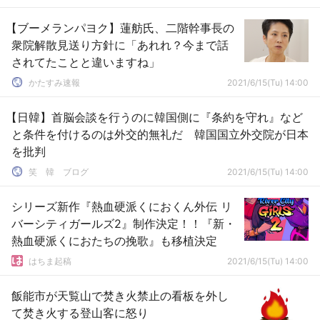
【ブーメランパヨク】蓮舫氏、二階幹事長の
衆院解散見送り方針に「あれれ？今まで話
されてたことと違いますね」
かたすみ速報
2021/6/15(Tu) 14:00
【日韓】首脳会談を行うのに韓国側に『条約を守れ』など
と条件を付けるのは外交的無礼だ 韓国国立外交院が日本
を批判
笑 韓 ブログ
2021/6/15(Tu) 14:00
シリーズ新作『熱血硬派くにおくん外伝 リ
バーシティガールズ2』制作決定！！『新・
熱血硬派くにおたちの挽歌』も移植決定
はちま起稿
2021/6/15(Tu) 14:00
飯能市が天覧山で焚き火禁止の看板を外し
て焚き火する登山客に怒り