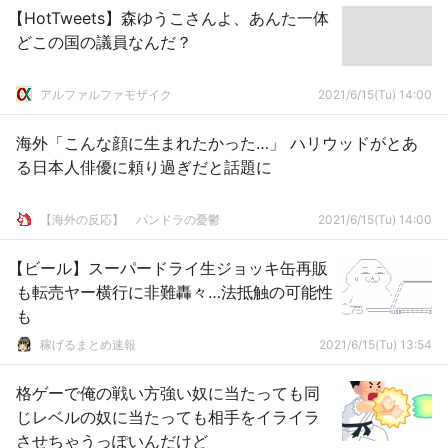
【HotTweets】森ゆうこさんよ、あんた一体
どこの国の議員なんだ？
アルファルファモザイク
2021/6/15(Tu) 14:00
海外「こんな顔に生まれたかった…」 ハリウッドがとあ
る日本人俳優に頼り過ぎだと話題に
【海外の反応】 パンドラの憂鬱
2021/6/15(Tu) 14:00
【ビール】スーパードライ生ジョッキ缶再販
も転売ヤー横行に非難轟々…法抵触の可能性
も
稼げるまとめ速報
2021/6/15(Tu) 13:54
格ゲーで俺の戦い方強い奴に当たっても同
じレベルの奴に当たっても相手をイライラ
させちゃうっぽいんだけど