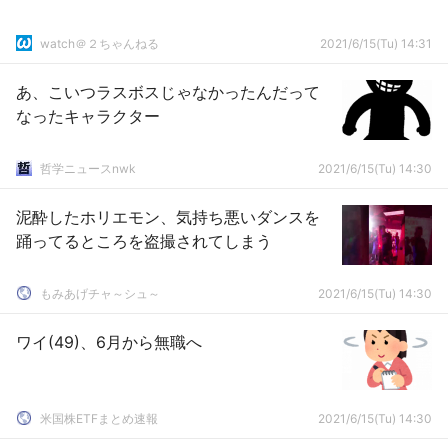
watch＠２ちゃんねる
2021/6/15(Tu) 14:31
あ、こいつラスボスじゃなかったんだって
なったキャラクター
哲学ニュースnwk
2021/6/15(Tu) 14:30
泥酔したホリエモン、気持ち悪いダンスを
踊ってるところを盗撮されてしまう
もみあげチャ～シュ～
2021/6/15(Tu) 14:30
ワイ(49)、6月から無職へ
米国株ETFまとめ速報
2021/6/15(Tu) 14:30