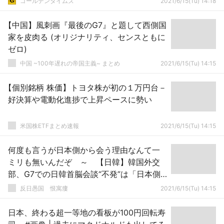
ゴールデンタイムズ
2021/6/15(Tu) 14:18
【中国】風刺画『最後のG7』と題して西側国
家を皮肉る (オリジナリティ、センスともに
ゼロ)
中国 ~100年遅れの帝国主義~ まとめ
2021/6/15(Tu) 14:15
【個別銘柄 株価】トヨタ株が初の１万円台－
好決算や電動化進捗で上昇ペースに勢い
米国株ETFまとめ速報
2021/6/15(Tu) 14:15
何度も言うが日本側から会う理由なんて一
ミリも無いんだぞ ～ 【日韓】韓国外交
部、G7での日韓首脳会談“不発”は「日本側
の責任」と改めて釘をさす…「開かれた姿勢
反日愚国 恨寓瘻
2021/6/15(Tu) 14:15
で臨んだが」
日本、終わる超一等地の看板が100円回転寿