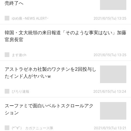
売終了へ
ゆめ痛 -NEWS ALERT-
2021/6/15(Tu) 13:25
韓国・文大統領の来日報道「そのような事実はない」加藤
官房長官
ます速ch
2021/6/15(Tu) 13:25
アストラゼネカ社製のワクチンを2回投与し
たインド人がヤバいｗ
ぴろり速報
2021/6/15(Tu) 13:24
スーファミで面白いベルトスクロールアク
ション
(*ﾟ∀ﾟ)ゞカガクニュース隊
2021/6/15(Tu) 13:21