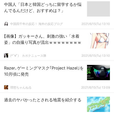
中国人「日本と韓国どっちに留学するか悩
んでるんだけど、おすすめは？」
中国四千年の反応！ 海外の反応ブログ
2021/6/15(Tu) 13:10
【画像】ガッキーさん、刺激の強い「水着
姿」の自撮り写真が流出ｗｗｗｗｗｗｗｗ
(*ﾟ∀ﾟ)ゞカガクニュース隊
2021/6/15(Tu) 13:10
Razer､ゲーミングマスク｢Project Hazel｣を
10月頃に発売
理想ちゃんねる
2021/6/15(Tu) 13:09
過去のヤバかったとされる地震を紹介する