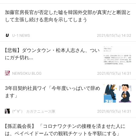
加藤官房長官が否定した嘘を韓国外交部が真実だと断固と
して主張し続ける意向を示してしまう
U-1 NEWS
2021/6/15(Tu) 14:32
【悲報】ダウンタウン・松本人志さん、つい
にガチ切れ…
NEWSOKU BLOG
2021/6/15(Tu) 14:31
3年目契約社員ワイ「今年度いっぱいで辞め
ます」
(*ﾟ∀ﾟ)ゞカガクニュース隊
2021/6/15(Tu) 14:31
【孫正義会長】 「コロナワクチンの接種を済ませた人に
は、ペイペイドームでの観戦チケットを半額にする」