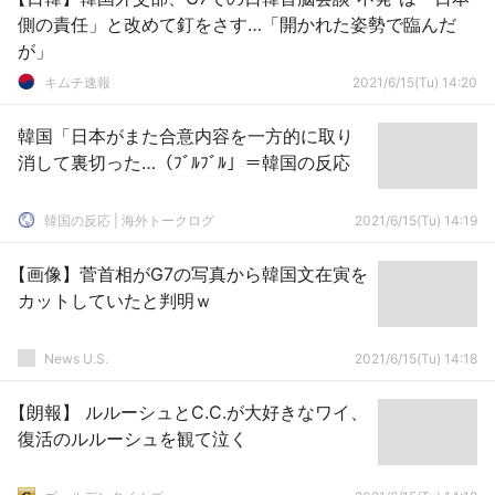
側の責任」と改めて釘をさす…「開かれた姿勢で臨んだ
が」
キムチ速報
2021/6/15(Tu) 14:20
韓国「日本がまた合意内容を一方的に取り
消して裏切った…（ﾌﾞﾙﾌﾞﾙ」＝韓国の反応
韓国の反応 | 海外トークログ
2021/6/15(Tu) 14:19
【画像】菅首相がG7の写真から韓国文在寅を
カットしていたと判明ｗ
News U.S.
2021/6/15(Tu) 14:18
【朗報】 ルルーシュとC.C.が大好きなワイ、
復活のルルーシュを観て泣く