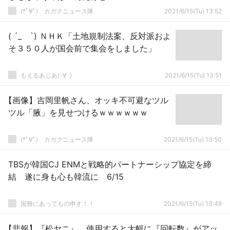
(*ﾟ∀ﾟ)ゞカガクニュース隊
2021/6/15(Tu) 13:52
( ´_ゝ`) ＮＨＫ「土地規制法案、反対派およ
そ３５０人が国会前で集会をしました」
もえるあじあ(･∀･)
2021/6/15(Tu) 13:51
【画像】吉岡里帆さん、オッキ不可避なツル
ツル「腋」を見せつけるｗｗｗｗｗｗ
(*ﾟ∀ﾟ)ゞカガクニュース隊
2021/6/15(Tu) 13:50
TBSが韓国CJ ENMと戦略的パートナーシップ協定を締
結 遂に身も心も韓流に 6/15
国難にあってもの申す！！
2021/6/15(Tu) 13:49
【悲報】『松ヤニ』、使用すると大幅に『回転数』がアッ