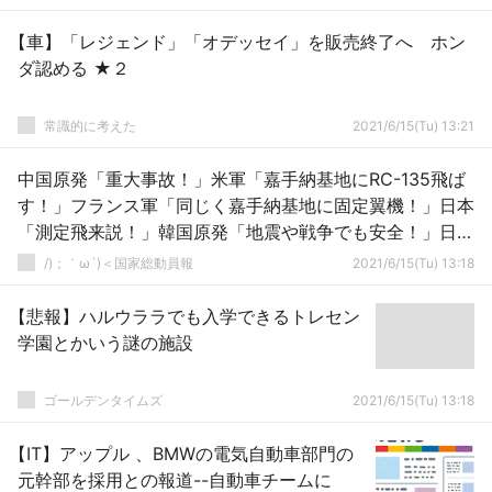
【車】「レジェンド」「オデッセイ」を販売終了へ ホン
ダ認める ★２
常識的に考えた
2021/6/15(Tu) 13:21
中国原発「重大事故！」米軍「嘉手納基地にRC-135飛ば
す！」フランス軍「同じく嘉手納基地に固定翼機！」日本
「測定飛来説！」韓国原発「地震や戦争でも安全！」日本
「そう…」→
/)；｀ω´)＜国家総動員報
2021/6/15(Tu) 13:18
【悲報】ハルウララでも入学できるトレセン
学園とかいう謎の施設
ゴールデンタイムズ
2021/6/15(Tu) 13:18
【IT】アップル 、BMWの電気自動車部門の
元幹部を採用との報道--自動車チームに