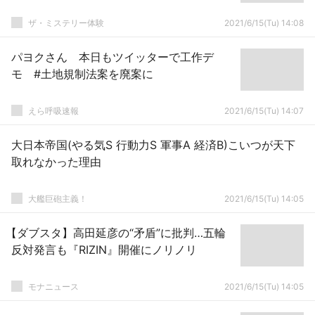
ザ・ミステリー体験
2021/6/15(Tu) 14:08
パヨクさん 本日もツイッターで工作デ
モ #土地規制法案を廃案に
えら呼吸速報
2021/6/15(Tu) 14:07
大日本帝国(やる気S 行動力S 軍事A 経済B)こいつが天下
取れなかった理由
大艦巨砲主義！
2021/6/15(Tu) 14:05
【ダブスタ】高田延彦の“矛盾”に批判…五輪
反対発言も『RIZIN』開催にノリノリ
モナニュース
2021/6/15(Tu) 14:05