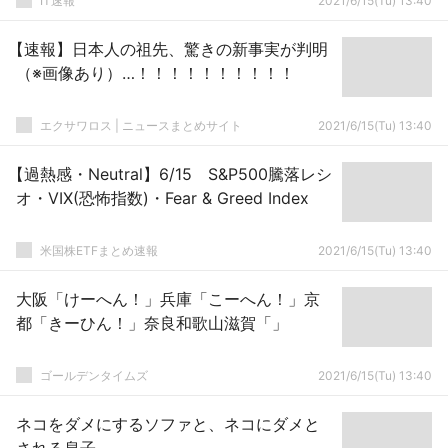
IT速報
2021/6/15(Tu) 13:40
【速報】日本人の祖先、驚きの新事実が判明
（※画像あり）…！！！！！！！！！！
エクサワロス | ニュースまとめサイト
2021/6/15(Tu) 13:40
【過熱感・Neutral】6/15 S&P500騰落レシ
オ・VIX(恐怖指数)・Fear & Greed Index
米国株ETFまとめ速報
2021/6/15(Tu) 13:40
大阪「けーへん！」兵庫「こーへん！」京
都「きーひん！」奈良和歌山滋賀「」
ゴールデンタイムズ
2021/6/15(Tu) 13:40
ネコをダメにするソファと、ネコにダメと