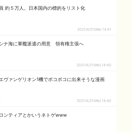
員 約５万人。日本国内の標的をリスト化
2021/4/21(We) 14:41
シナ海に軍艦派遣の用意 領有権主張へ
2021/4/21(We) 14:40
エヴァンゲリオン1機でボコボコに出来そうな漫画
隊
2021/4/21(We) 14:40
ロンティアとかいうネトゲwww