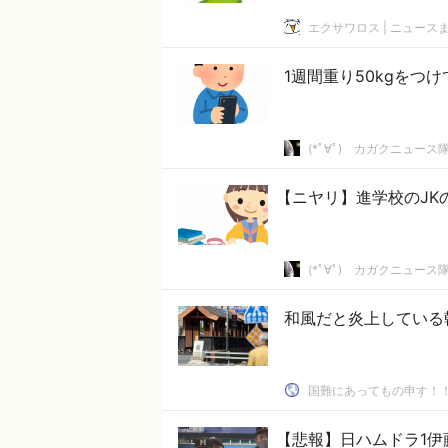
エクサワロス | ニュース
1週間重り50kgを
(*ﾟ∀ﾟ)ゞカガクニュース
【ニヤリ】進学校のJK
(*ﾟ∀ﾟ)ゞカガクニュース
和風だと炎上している韓
国難にあってもの申す！
【悲報】日ハムドラ1