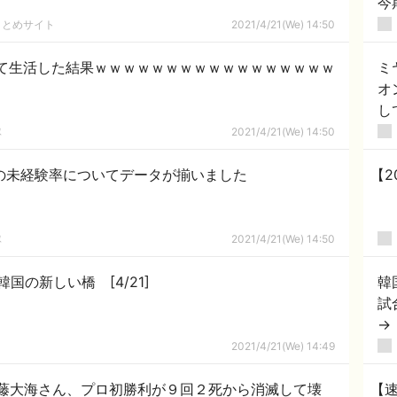
今
まとめサイト
2021/4/21(We) 14:50
つけて生活した結果ｗｗｗｗｗｗｗｗｗｗｗｗｗｗｗｗｗ
ミ
オ
し
隊
2021/4/21(We) 14:50
の未経験率についてデータが揃いました
【2
隊
2021/4/21(We) 14:50
国の新しい橋 [4/21]
韓
試
→
国
！
2021/4/21(We) 14:49
伊藤大海さん、プロ初勝利が９回２死から消滅して壊
【