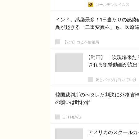
ゴールデンタイムズ
インド、感染最多！1日当たりの感染
異が起きる「二重変異株」も、医療
【2ch】コピペ情報局
【動画】 「次現場来た
される衝撃動画が流出
銃とバッジは置いていけ
韓国裁判所のヘタレた判決に外務省
の願いは叶わず
U-1 NEWS
アメリカのスクールカ