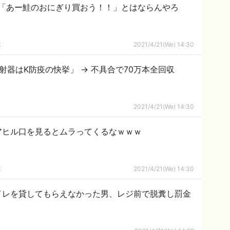
「あー鮭のおにぎり買おう！！」とはならんやろ
隊
2021/4/21(We) 14:30
射器はK防疫の快挙」 → 不具合で70万本全回収
2021/4/21(We) 14:30
アヒル口を見るとムラってくるなｗｗｗ
隊
2021/4/21(We) 14:30
イレを貸してもらえなかった男、レジ前で脱糞し罰金