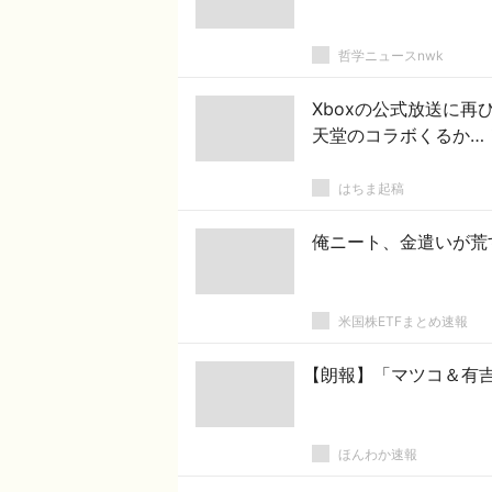
哲学ニュースnwk
Xboxの公式放送に
天堂のコラボくるか…
はちま起稿
俺ニート、金遣いが荒
米国株ETFまとめ速報
【朗報】「マツコ＆有
ほんわか速報