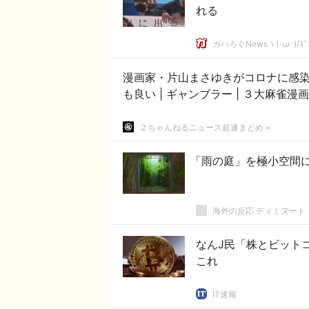
れる
ガハろぐNewsヽ(･ω･)/ｽﾞ
漫画家・片山まさゆきがコロナに感染 | ノーマーク爆牌党は麻雀漫画の最高傑作と
も良い | ギャンブラー | ３大麻雀漫画
２ちゃんねるニュース超速まとめ＋
「雨の庭」を極小空間
海外の反応 ディミヌート
なんJ民「株とビットコ
これ
IT速報