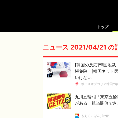
トップ
ニュース 2021/04/21 
[韓国の反応]韓国地
権免除」[韓国ネット
いけない
ボイスオブコリア韓国の
丸川五輪相「東京五輪
がある」担当閣僚でさ
もえるにほん彡(^)(^)