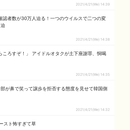
2021/4/21(We) 14:39
確認者数が30万人迫る！一つのウイルスで二つの変
逼迫
2021/4/21(We) 14:38
らころすぞ！」 アイドルオタクが土下座謝罪、恫喝
2021/4/21(We) 14:35
幹部が鼻で笑って譲歩を拒否する態度を見せて韓国側
2021/4/21(We) 14:32
ースト怖すぎて草