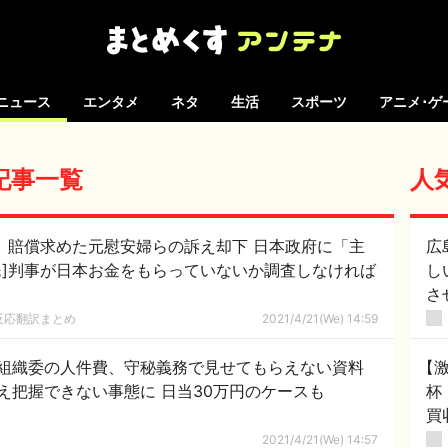
ニュース
エンタメ
ネタ
生活
スポーツ
アニメ･ゲ
の記事一覧
人
裁、賠償求めた元慰安婦らの訴え却下 日本政府に「主
広
民]判事が日本お金をもらっていないか調査しなければ
し
さ
反応翻訳まとめ
2021/4/21(We) 14:59
組織委の人件費、守秘義務で見せてもらえない資料
【
え把握できない事態に 日当30万円のケースも
杯
買
韓
2021/4/21(We) 14:57