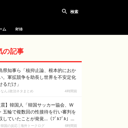
ーム
R18
気の記事
島県知事ら「核抑止論、根本的におか
い。軍拡競争を助長し世界を不安定化
せるだけ」
なんJ政治ネタまとめ
4時間前
激震】韓国人「韓国サッカー協会、W
・五輪で複数回の性接待を行い審判を
収していたことが発覚…（ﾌﾞﾙﾌﾞﾙ」＝
国の反応
韓国の反応 | 海外トークログ
6時間前