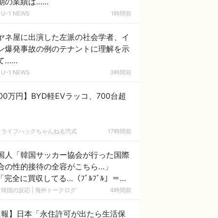
期の業績は……
U-1 NEWS
1時間前
ヤネ屋に出演した左派の社会学者、イ
ン爆発事故の例のテナントに理解を示
て……
U-1 NEWS
3時間前
00万円】BYD軽EVラッコ、700台超
ライフハックちゃんねる弐式
17時間前
国人「韓国サッカー協会が行った国際
合の性的接待の全容がこちら…」
「完全に買収してる…（ﾌﾞﾙﾌﾞﾙ」＝韓
の反応
韓国の反応 | 海外トークログ
4時間前
速報】日本「永住許可が出たら生活保