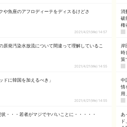
クや魚座のアフロディーテをディスるけどさ
消
破
権
2021/4/21(We) 14:57
の原発汚染水放流について間違って理解しているこ
岸
時
策
こ
2021/4/21(We) 14:55
ッドに韓国を加えるべき」
中
情
用」
2021/4/21(We) 14:55
現状・・・若者がマジでヤバいことに・・・・・
あ
ド