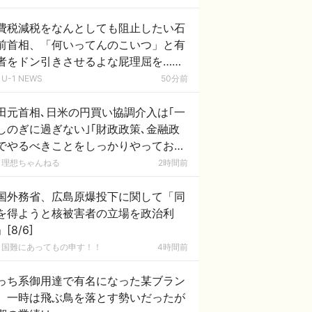
費税減税をなんとしても阻止したい石
前首相、「何いってんのこいつ」と有
者をドン引きさせるよな屁理屈を……
U-1 NEWS
50分前
田元首相､日米の円買い協調介入は｢一
しのぎに過ぎない｣｢財政政策､金融政
でやるべきことをしっかりやっておく
とが大事｣
理想ちゃんねる
2時間前
国外務省、広島原爆投下に関して「同
を得ようと核被害者の立場を政治利
[8/6]
国難にあってもの申す！！
4時間前
っち系御用達で有名になった某ブラン
、一時は飛ぶ鳥を落とす勢いだったが