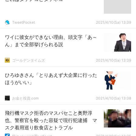
TweetPocket
2021/4/10(Sa) 13:39
ワイに彼女ができない理由、頭文字「あ～
ん」まで全部挙げられる説
ゴールデンタイムズ
2021/4/10(Sa) 13:39
ひろゆきさん「とりあえず大企業に行った
ほうがいい」
お金と投資.com
2021/4/10(Sa) 13:38
飛行機マスク拒否のマスパセこと奥野淳
也、警察官を殴った容疑で現行犯逮捕 マ
スク着用巡り飲食店とトラブル