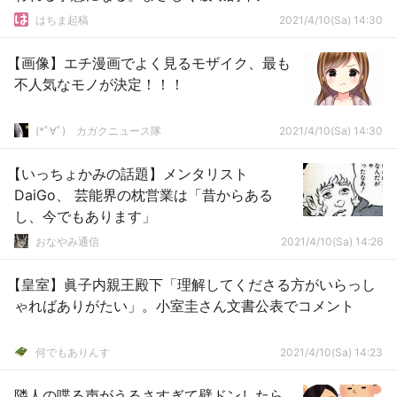
ーションだ」
はちま起稿
2021/4/10(Sa) 14:30
【画像】エチ漫画でよく見るモザイク、最も
不人気なモノが決定！！！
(*ﾟ∀ﾟ)ゞカガクニュース隊
2021/4/10(Sa) 14:30
【いっちょかみの話題】メンタリスト
DaiGo、 芸能界の枕営業は「昔からある
し、今でもあります」
おなやみ通信
2021/4/10(Sa) 14:26
【皇室】眞子内親王殿下「理解してくださる方がいらっし
ゃればありがたい」。小室圭さん文書公表でコメント
何でもありんす
2021/4/10(Sa) 14:23
隣人の喋る声がうるさすぎて壁ドンしたら