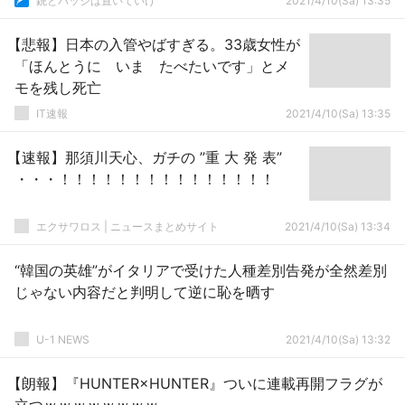
銃とバッジは置いていけ
2021/4/10(Sa) 13:35
【悲報】日本の入管やばすぎる。33歳女性が
「ほんとうに いま たべたいです」とメ
モを残し死亡
IT速報
2021/4/10(Sa) 13:35
【速報】那須川天心、ガチの ”重 大 発 表”
・・・！！！！！！！！！！！！！！！
エクサワロス | ニュースまとめサイト
2021/4/10(Sa) 13:34
“韓国の英雄”がイタリアで受けた人種差別告発が全然差別
じゃない内容だと判明して逆に恥を晒す
U-1 NEWS
2021/4/10(Sa) 13:32
【朗報】『HUNTER×HUNTER』ついに連載再開フラグが