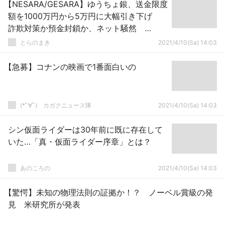
【NESARA/GESARA】ゆうちょ銀、送金限度
額を1000万円から5万円に大幅引き下げ
詐欺対策か預金封鎖か、ネット騒然
Update
とらのまき
2021/4/10(Sa) 14:03
【急募】コナンの映画で1番面白いの
(*ﾟ∀ﾟ)ゞカガクニュース隊
2021/4/10(Sa) 14:03
シン仮面ライダーは30年前に既に存在して
いた…「真・仮面ライダー序章」とは？
あのころの
2021/4/10(Sa) 14:03
【驚愕】未知の物理法則の証拠か！？ ノーベル賞級の発
見 米研究所が発表