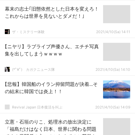
幕末の志士｢旧態依然とした日本を変えろ！
これからは世界を見ないとダメだ！｣
ザ・ミステリー体験
2021/4/10(Sa) 14:11
【ニヤリ】ラブライブ声優さん、エチチ写真
集を出してしまうｗｗｗｗ
(*ﾟ∀ﾟ)ゞカガクニュース隊
2021/4/10(Sa) 14:10
【悲報】韓国船のイラン抑留問題が決着...そ
の結末に韓国では炎上！！
Revival Japan 日本復活を叫ぶ
2021/4/10(Sa) 14:09
立憲・石垣のりこ、処理水の放出決定に
「福島だけはなく日本、世界に関わる問題