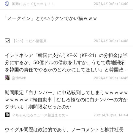
国難にあってもの申す！！
2021/4/10(Sa) 14:49
「メークイン」とかいうクソでかい猫ｗｗｗ
【2ch】コピペ情報局
2021/4/10(Sa) 14:48
インドネシア「韓国に支払うKF-X（KF-21）の分担金は半
分にするか、50億ドルの借款を出すか、うちで農地開拓
を韓国の責任でやるかのどれかにしてほしい」と韓国政府
に申し入れ
楽韓Web
2021/4/10(Sa) 14:45
期間限定「白ナンバー」に申込殺到してしまうｗｗｗｗｗ
ｗｗｗｗｗ #軽自動車 | むしろ軽なのに白ナンバーの方が
ダサいよ | 期間限定だったのか
２ちゃんねるニュース超速まとめ＋
2021/4/10(Sa) 14:44
ウイグル問題は政治的であり、ノーコメントと柳井社長