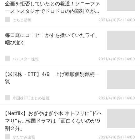
企画を拒否していたとの報道！ソニーファ
ーストスタジオでドロドロの内部対立が…
はちま起稿
2021/4/10(Sa) 14:00
毎日庭にコーヒーかすを撒いていたワイ、
咽び泣く
ハムスター速報
2021/4/10(Sa) 14:00
【米国株・ETF】4/9 上げ率順個別銘柄一
覧
米国株ETFまとめ速報
2021/4/10(Sa) 14:00
【Netflix】おぎやはぎ小木 ネトフリに“ドハ
マり”も…韓国ドラマは「面白くないのが９
割２分」
かたすみ速報
2021/4/10(Sa) 14:00