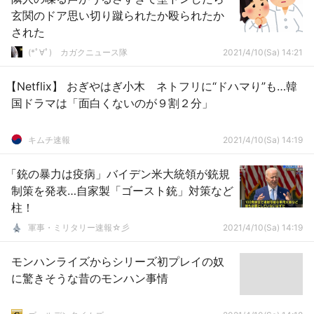
玄関のドア思い切り蹴られたか殴られたか
された
(*ﾟ∀ﾟ)ゞカガクニュース隊
2021/4/10(Sa) 14:21
【Netflix】 おぎやはぎ小木 ネトフリに“ドハマり”も…韓
国ドラマは「面白くないのが９割２分」
キムチ速報
2021/4/10(Sa) 14:19
「銃の暴力は疫病」バイデン米大統領が銃規
制策を発表…自家製「ゴースト銃」対策など
柱！
軍事・ミリタリー速報☆彡
2021/4/10(Sa) 14:19
モンハンライズからシリーズ初プレイの奴
に驚きそうな昔のモンハン事情