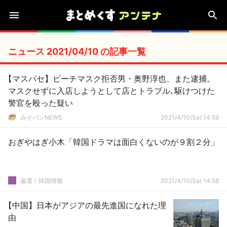
ニュース 2021/04/10 の記事一覧
【マスパセ】ピーチマスク拒否男・奥野淳也、また逮捕。
マスクせずに入店しようとして店とトラブル､駆けつけた
警官を殴った疑い
みそパンNEWS
2021/4/10(Sa) 14:59
おぎやはぎ小木「韓国ドラマは面白くないのが９割２分」
厳選！韓国情報
2021/4/10(Sa) 14:58
【中国】日本がアジアの最先進国になれた理
由