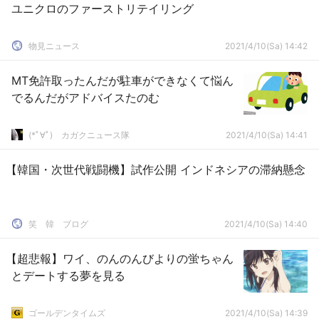
ユニクロのファーストリテイリング
物見ニュース
2021/4/10(Sa) 14:42
MT免許取ったんだが駐車ができなくて悩ん
でるんだがアドバイスたのむ
(*ﾟ∀ﾟ)ゞカガクニュース隊
2021/4/10(Sa) 14:41
【韓国・次世代戦闘機】試作公開 インドネシアの滞納懸念
笑 韓 ブログ
2021/4/10(Sa) 14:40
【超悲報】ワイ、のんのんびよりの蛍ちゃん
とデートする夢を見る
ゴールデンタイムズ
2021/4/10(Sa) 14:39