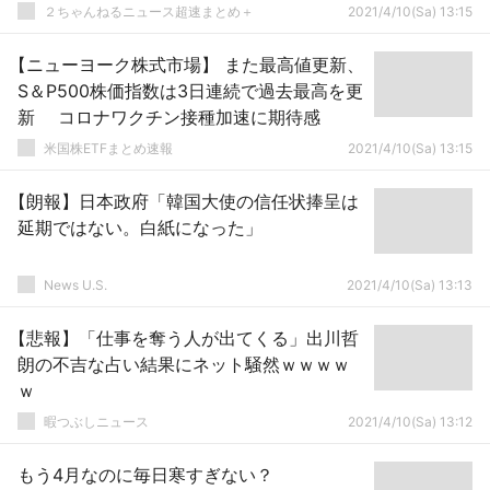
２ちゃんねるニュース超速まとめ＋
2021/4/10(Sa) 13:15
【ニューヨーク株式市場】 また最高値更新、
S＆P500株価指数は3日連続で過去最高を更
新 コロナワクチン接種加速に期待感
米国株ETFまとめ速報
2021/4/10(Sa) 13:15
【朗報】日本政府「韓国大使の信任状捧呈は
延期ではない。白紙になった」
News U.S.
2021/4/10(Sa) 13:13
【悲報】「仕事を奪う人が出てくる」出川哲
朗の不吉な占い結果にネット騒然ｗｗｗｗ
ｗ
暇つぶしニュース
2021/4/10(Sa) 13:12
もう4月なのに毎日寒すぎない？