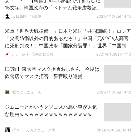
よ！ ～ 【韓国】4年の訴訟で引き出した
15文字…韓国政府の「ベトナム戦争虐殺記
録」保有を確認
反日愚国 恨寓瘻
2021/4/10(Sa) 14:15
米軍「世界大戦準備！」日本と米国「共同訓練！」ロシア
「尖閣防衛以外の目的あるだろ！」中国「元ｳｲｸﾞﾙ人高官
に死刑判決！」中国政府「国家分裂罪！」世界「中国制
裁！」→
/)；｀ω´)＜国家総動員報
2021/4/10(Sa) 14:13
【悲報】東大卒マスク拒否おじさん 今度は
飲食店でマスク拒否、警官殴り逮捕
暇つぶしニュース
2021/4/10(Sa) 14:12
ジムニーとかいうクソコスパ悪い車が人気
な理由ｗｗｗｗｗｗｗｗｗｗｗｗｗｗｗ
(*ﾟ∀ﾟ)ゞカガクニュース隊
2021/4/10(Sa) 14:11