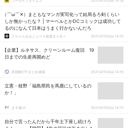
ゴールデンタイムズ
2021/4/10(Sa) 14:18
（￣ω￣✕）まともなマンガ実写化って結局るろ剣くらい
しか無かったな？ | マーベルとかDCコミックは成功して
るのになんて日本はうまく行かないんだろ
２ちゃんねるニュース超速まとめ＋
2021/4/10(Sa) 14:15
【企業】ルネサス、クリーンルーム復旧 19
日までの生産再開めど
米国株ETFまとめ速報
2021/4/10(Sa) 14:15
立憲・枝野「福島県民を馬鹿にしているの
か！」
ます速ch
2021/4/10(Sa) 14:15
自分で言ったんだから千年土下座し続けろ