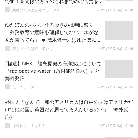
です！業関係の方々のこれまでのご苦労を
踏み躙る決定…」
政経ワロスまとめニュース♪
2021/4/10(Sa) 14:08
ゆたぼんのパパ、ひろゆきの批判に怒り
「義務教育の意味を理解してないアホがな
んか言ってら」 ⇒ 茂木健一郎はゆたぼんを
応援
銃とバッジは置いていけ
2021/4/10(Sa) 14:05
【捏造】NHK、福島原発の海洋放出について
『radioactive water（放射能汚染水）』と
海外発信
モナニュース
2021/4/10(Sa) 14:05
外国人「なんで一部のアメリカ人は自由の国はアメリカだ
けで他の国は貧困だと思ってる人がいるの？」（海外反
応）
­海外反応 キキミミ
2021/4/10(Sa) 14:05