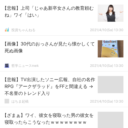
【悲報】上司「じゃあ新卒女さんの教育頼む
ね」ワイ「はい」
投資ちゃんねる
2021/4/10(Sa) 13:30
【画像】30代のおっさんが見たら懐かしくて
死ぬ画像
哲学ニュースnwk
2021/4/10(Sa) 13:30
【悲報】TV出演したソニー広報、自社の名作
RPG『アークザラッド』をFFと間違える →
不名誉のトレンド入り
はちま起稿
2021/4/10(Sa) 13:30
【ざまぁ】ワイ、彼女を寝取った男の彼女を
寝取ったらこうなったｗｗｗｗｗｗｗｗ