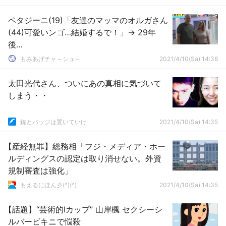
ペタジーニ(19)「友達のマッマのオルガさん
(44)可愛いンゴ…結婚するで！」→ 29年
後…
もみあげチャ～シュ～
2021/4/10(Sa) 14:38
太田光代さん、ついにあの真相に気づいて
しまう・・
銃とバッジは置いていけ
2021/4/10(Sa) 14:35
【産経無罪】総務相「フジ・メディア・ホー
ルディングスの認定は取り消せない。外資
規制審査は強化」
もえるにほん彡(^)(^)
2021/4/10(Sa) 14:35
【話題】“芸術的Iカップ” 山岸楓 セクシーシ
ルバービキニで悩殺