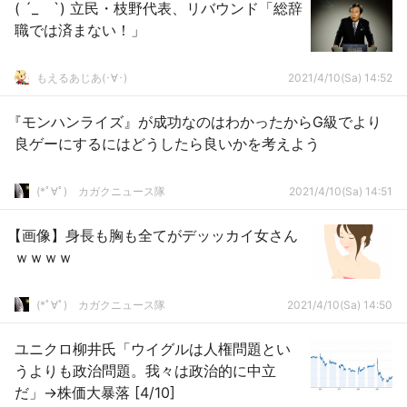
( ´_ゝ`) 立民・枝野代表、リバウンド「総辞
職では済まない！」
もえるあじあ(･∀･)
2021/4/10(Sa) 14:52
『モンハンライズ』が成功なのはわかったからG級でより
良ゲーにするにはどうしたら良いかを考えよう
(*ﾟ∀ﾟ)ゞカガクニュース隊
2021/4/10(Sa) 14:51
【画像】身長も胸も全てがデッッカイ女さん
ｗｗｗｗ
(*ﾟ∀ﾟ)ゞカガクニュース隊
2021/4/10(Sa) 14:50
ユニクロ柳井氏「ウイグルは人権問題とい
うよりも政治問題。我々は政治的に中立
だ」→株価大暴落 [4/10]