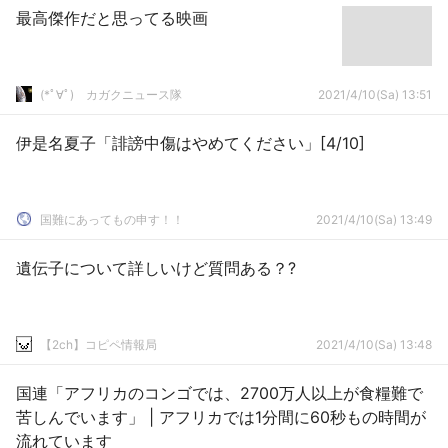
最高傑作だと思ってる映画
(*ﾟ∀ﾟ)ゞカガクニュース隊
2021/4/10(Sa) 13:51
伊是名夏子「誹謗中傷はやめてください」[4/10]
国難にあってもの申す！！
2021/4/10(Sa) 13:49
遺伝子について詳しいけど質問ある？?
【2ch】コピペ情報局
2021/4/10(Sa) 13:48
国連「アフリカのコンゴでは、2700万人以上が食糧難で
苦しんでいます」 | アフリカでは1分間に60秒もの時間が
流れています