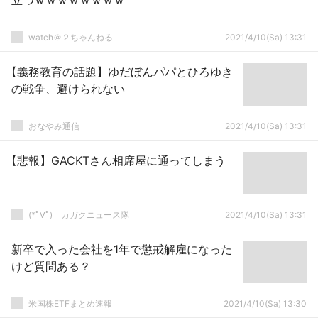
立つｗｗｗｗｗｗｗｗ
watch＠２ちゃんねる
2021/4/10(Sa) 13:31
【義務教育の話題】ゆだぼんパパとひろゆき
の戦争、避けられない
おなやみ通信
2021/4/10(Sa) 13:31
【悲報】GACKTさん相席屋に通ってしまう
(*ﾟ∀ﾟ)ゞカガクニュース隊
2021/4/10(Sa) 13:31
新卒で入った会社を1年で懲戒解雇になった
けど質問ある？
米国株ETFまとめ速報
2021/4/10(Sa) 13:30