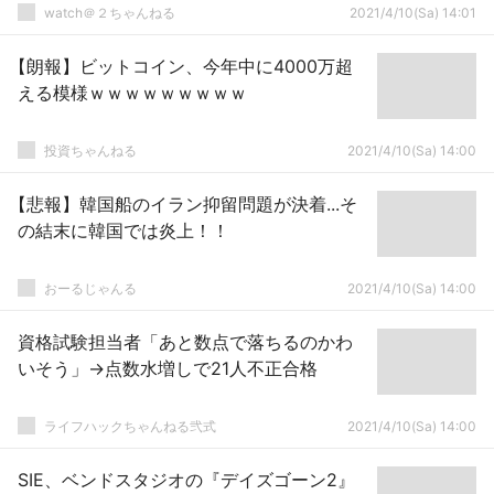
watch＠２ちゃんねる
2021/4/10(Sa) 14:01
【朗報】ビットコイン、今年中に4000万超
える模様ｗｗｗｗｗｗｗｗｗ
投資ちゃんねる
2021/4/10(Sa) 14:00
【悲報】韓国船のイラン抑留問題が決着...そ
の結末に韓国では炎上！！
おーるじゃんる
2021/4/10(Sa) 14:00
資格試験担当者「あと数点で落ちるのかわ
いそう」→点数水増しで21人不正合格
ライフハックちゃんねる弐式
2021/4/10(Sa) 14:00
SIE、ベンドスタジオの『デイズゴーン2』