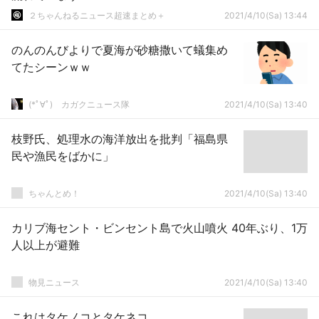
２ちゃんねるニュース超速まとめ＋
2021/4/10(Sa) 13:44
のんのんびよりで夏海が砂糖撒いて蟻集め
てたシーンｗｗ
(*ﾟ∀ﾟ)ゞカガクニュース隊
2021/4/10(Sa) 13:40
枝野氏、処理水の海洋放出を批判「福島県
民や漁民をばかに」
ちゃんとめ！
2021/4/10(Sa) 13:40
カリブ海セント・ビンセント島で火山噴火 40年ぶり、1万
人以上が避難
物見ニュース
2021/4/10(Sa) 13:40
これはタケノコとタケネコ