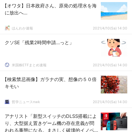
【オワタ】日本政府さん、原発の処理水を海
に放出へ…
ほんわか速報
2021/4/10(Sa) 14:30
クソSE「残業2時間申請…っと」
米国株ETFまとめ速報
2021/4/10(Sa) 14:30
【検索禁忌画像】ガラナの実、想像の５０倍
キモい
哲学ニュースnwk
2021/4/10(Sa) 14:30
アナリスト「新型スイッチのDLSS搭載によ
り、大型据え置きゲーム機の存在意義が問
われる事態になる。まさしく破壊的イノベ