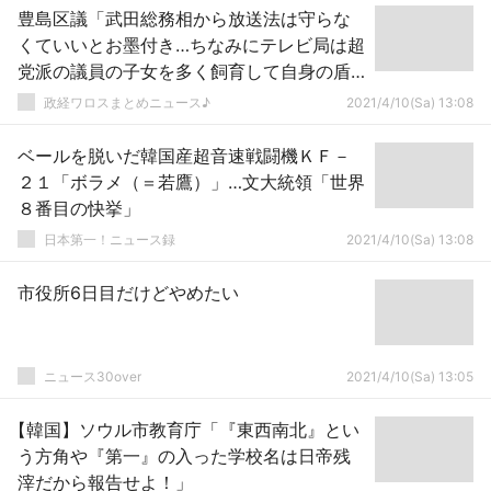
豊島区議「武田総務相から放送法は守らな
くていいとお墨付き…ちなみにテレビ局は超
党派の議員の子女を多く飼育して自身の盾
にしています！」
政経ワロスまとめニュース♪
2021/4/10(Sa) 13:08
ベールを脱いだ韓国産超音速戦闘機ＫＦ－
２１「ボラメ（＝若鷹）」…文大統領「世界
８番目の快挙」
日本第一！ニュース録
2021/4/10(Sa) 13:08
市役所6日目だけどやめたい
ニュース30over
2021/4/10(Sa) 13:05
【韓国】ソウル市教育庁「『東西南北』とい
う方角や『第一』の入った学校名は日帝残
滓だから報告せよ！」