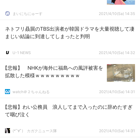
まいにちにゅーす
2021/4/10(Sa) 14:35
ネトフリ贔屓のTBS出演者が韓国ドラマを大量視聴して凄
まじい結論に到達してしまったと判明
U-1 NEWS
2021/4/10(Sa) 14:32
【悲報】 NHKが海外に福島への風評被害を
拡散した模様ｗｗｗｗｗｗｗｗｗ
watch＠２ちゃんねる
2021/4/10(Sa) 14:31
【悲報】わい公務員 浪人してまで入ったのに辞めたすぎ
て咽び泣く
(*ﾟ∀ﾟ)ゞカガクニュース隊
2021/4/10(Sa) 14:31