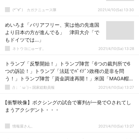
(*ﾟ∀ﾟ)ゞカガクニュース隊
2021/4/10(Sa) 13:30
めいろま「バリアフリー、実は他の先進国
より日本の方が進んでる」 津田大介「で
もドイツでは…」
ネトウヨにゅーす。
2021/4/10(Sa) 13:28
トランプ「反撃開始！」トランプ陣営「6つの裁判所で6
つの訴訟！」トランプ「法廷でﾊﾞｲﾃﾞﾝ政権の是非を問
う！」トランプ陣営「資金調達再開！」米国「MAGA帽子
の販売復活！」→
/)；｀ω´)＜国家総動員報
2021/4/10(Sa) 13:27
【衝撃映像】ボクシングの試合で審判が一発で○されてし
まうアクシデント・・・
情報屋さん。
2021/4/10(Sa) 13:27