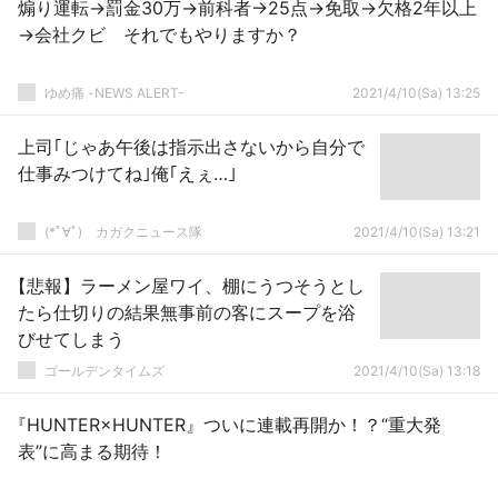
煽り運転→罰金30万→前科者→25点→免取→欠格2年以上
→会社クビ それでもやりますか？
ゆめ痛 -NEWS ALERT-
2021/4/10(Sa) 13:25
上司｢じゃあ午後は指示出さないから自分で
仕事みつけてね｣俺｢えぇ…｣
(*ﾟ∀ﾟ)ゞカガクニュース隊
2021/4/10(Sa) 13:21
【悲報】ラーメン屋ワイ、棚にうつそうとし
たら仕切りの結果無事前の客にスープを浴
びせてしまう
ゴールデンタイムズ
2021/4/10(Sa) 13:18
『HUNTER×HUNTER』ついに連載再開か！？“重大発
表”に高まる期待！