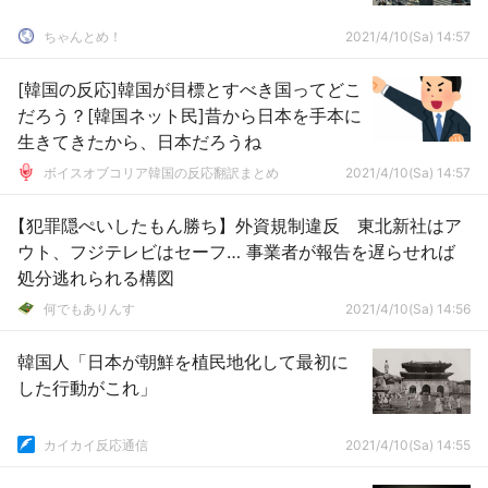
ちゃんとめ！
2021/4/10(Sa) 14:57
[韓国の反応]韓国が目標とすべき国ってどこ
だろう？[韓国ネット民]昔から日本を手本に
生きてきたから、日本だろうね
ボイスオブコリア韓国の反応翻訳まとめ
2021/4/10(Sa) 14:57
【犯罪隠ぺいしたもん勝ち】外資規制違反 東北新社はア
ウト、フジテレビはセーフ… 事業者が報告を遅らせれば
処分逃れられる構図
何でもありんす
2021/4/10(Sa) 14:56
韓国人「日本が朝鮮を植民地化して最初に
した行動がこれ」
カイカイ反応通信
2021/4/10(Sa) 14:55