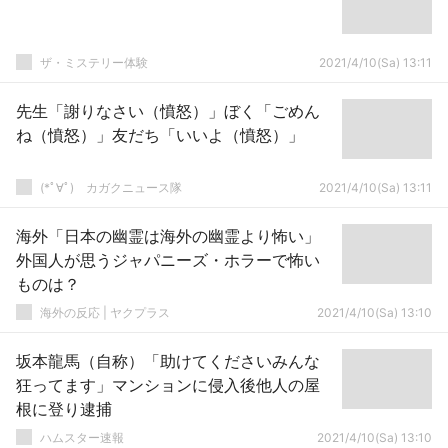
ザ・ミステリー体験
2021/4/10(Sa) 13:11
先生「謝りなさい（憤怒）」ぼく「ごめん
ね（憤怒）」友だち「いいよ（憤怒）」
(*ﾟ∀ﾟ)ゞカガクニュース隊
2021/4/10(Sa) 13:11
海外「日本の幽霊は海外の幽霊より怖い」
外国人が思うジャパニーズ・ホラーで怖い
ものは？
海外の反応 | ヤクプラス
2021/4/10(Sa) 13:10
坂本龍馬（自称）「助けてくださいみんな
狂ってます」マンションに侵入後他人の屋
根に登り逮捕
ハムスター速報
2021/4/10(Sa) 13:10