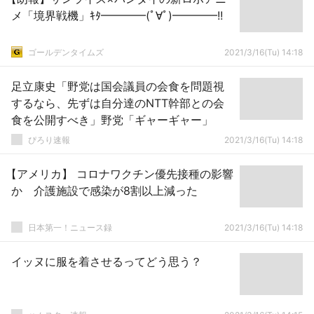
メ「境界戦機」ｷﾀ━━━━(ﾟ∀ﾟ)━━━━!!
ゴールデンタイムズ
2021/3/16(Tu) 14:18
足立康史「野党は国会議員の会食を問題視
するなら、先ずは自分達のNTT幹部との会
食を公開すべき」野党「ギャーギャー」
ぴろり速報
2021/3/16(Tu) 14:18
【アメリカ】 コロナワクチン優先接種の影響
か 介護施設で感染が8割以上減った
日本第一！ニュース録
2021/3/16(Tu) 14:18
イッヌに服を着させるってどう思う？