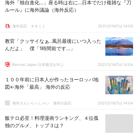
海外「独自進化…」座る時は右に…日本でだけ複雑な『刀
ルール』に海外議論（海外反応）
­海外反応 キキミミ
2021/3/16(Tu) 14:05
教官「クッサイなぁ‥風呂最後にいつ入った
んだよ」 僕「1時間前です…」
Revival Japan 日本復活を叫ぶ
2021/3/16(Tu) 14:04
１００年前に日本人が作ったヨーロッパ地
図←海外「最高」 海外の反応
海外さんいらっしゃい 海外の反応
2021/3/16(Tu) 14:04
飯テロ必至！料理漫画ランキング、４位孤
独のグルメ、トップ３は？