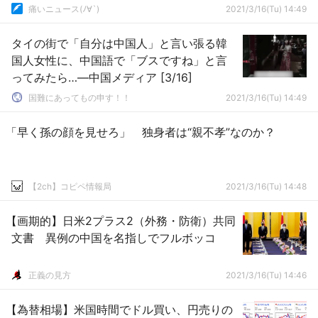
痛いニュース(ﾉ∀`)
2021/3/16(Tu) 14:49
タイの街で「自分は中国人」と言い張る韓
国人女性に、中国語で「ブスですね」と言
ってみたら…―中国メディア [3/16]
国難にあってもの申す！！
2021/3/16(Tu) 14:49
「早く孫の顔を見せろ」 独身者は“親不孝”なのか？
【2ch】コピペ情報局
2021/3/16(Tu) 14:48
【画期的】日米2プラス2（外務・防衛）共同
文書 異例の中国を名指しでフルボッコ
正義の見方
2021/3/16(Tu) 14:46
【為替相場】米国時間でドル買い、円売りの