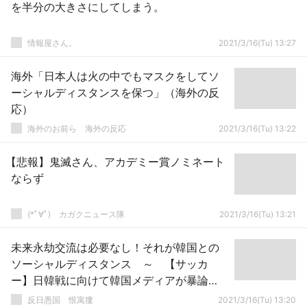
を半分の大きさにしてしまう。
情報屋さん。
2021/3/16(Tu) 13:27
海外「日本人は火の中でもマスクをしてソ
ーシャルディスタンスを保つ」（海外の反
応）
海外のお前ら 海外の反応
2021/3/16(Tu) 13:22
【悲報】鬼滅さん、アカデミー賞ノミネート
ならず
(*ﾟ∀ﾟ)ゞカガクニュース隊
2021/3/16(Tu) 13:21
未来永劫交流は必要なし！それが韓国との
ソーシャルディスタンス ～ 【サッカ
ー】日韓戦に向けて韓国メディアが暴論
「感染状況が深刻な日本で放射能汚染まで
反日愚国 恨寓瘻
2021/3/16(Tu) 13:20