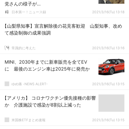
党さんの様子が…
日本第一！ニュース録
2021/3/16(Tu) 13:18
【山梨県知事】宣言解除後の花見客歓迎 山梨知事、改め
て感染制御の成果強調
常識的に考えた
2021/3/16(Tu) 13:16
MINI、2030年までに新車販売を全てEV
に 最後のエンジン車は2025年に発売か
ゆめ痛 -NEWS ALERT-
2021/3/16(Tu) 13:15
【アメリカ】 コロナワクチン優先接種の影響
か 介護施設で感染が8割以上減った
米国株ETFまとめ速報
2021/3/16(Tu) 13:15