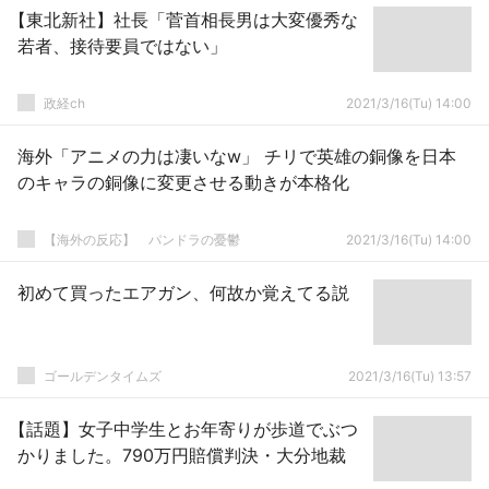
【東北新社】社長「菅首相長男は大変優秀な
若者、接待要員ではない」
政経ch
2021/3/16(Tu) 14:00
海外「アニメの力は凄いなw」 チリで英雄の銅像を日本
のキャラの銅像に変更させる動きが本格化
【海外の反応】 パンドラの憂鬱
2021/3/16(Tu) 14:00
初めて買ったエアガン、何故か覚えてる説
ゴールデンタイムズ
2021/3/16(Tu) 13:57
【話題】女子中学生とお年寄りが歩道でぶつ
かりました。790万円賠償判決・大分地裁