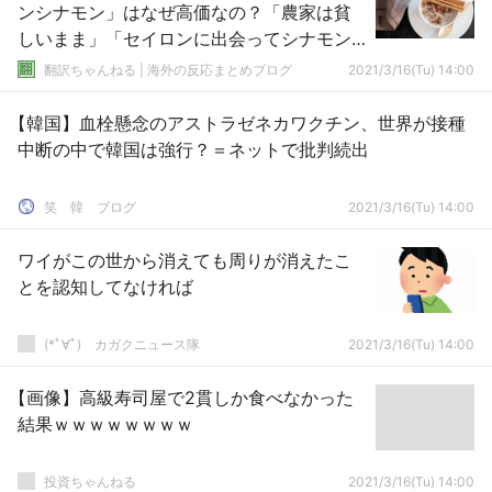
ンシナモン」はなぜ高価なの？「農家は貧
しいまま」「セイロンに出会ってシナモン
が好きになった！」海外の反応
翻訳ちゃんねる | 海外の反応まとめブログ
2021/3/16(Tu) 14:00
【韓国】血栓懸念のアストラゼネカワクチン、世界が接種
中断の中で韓国は強行？＝ネットで批判続出
笑 韓 ブログ
2021/3/16(Tu) 14:00
ワイがこの世から消えても周りが消えたこ
とを認知してなければ
(*ﾟ∀ﾟ)ゞカガクニュース隊
2021/3/16(Tu) 14:00
【画像】高級寿司屋で2貫しか食べなかった
結果ｗｗｗｗｗｗｗｗ
投資ちゃんねる
2021/3/16(Tu) 14:00