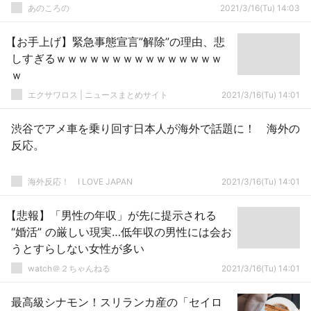
あのころの
2021/3/16(Tu) 14:03
【お手上げ】緊急事態宣言”解除”の理由、悲
しすぎるｗｗｗｗｗｗｗｗｗｗｗｗｗｗｗ
ｗ
エクサワロス | ニュースまとめサイト
2021/3/16(Tu) 14:01
渋谷でアメ車を乗り回す日本人が海外で話題に！ 海外の
反応。
海外反応！ I LOVE JAPAN
2021/3/16(Tu) 14:01
【悲報】「男性の年収」が先に提示される
“婚活” の厳しい現実…低年収の男性には会お
うとすらしない女性が多い
watch＠２ちゃんねる
2021/3/16(Tu) 14:01
最高級シナモン！スリランカ産の「セイロ