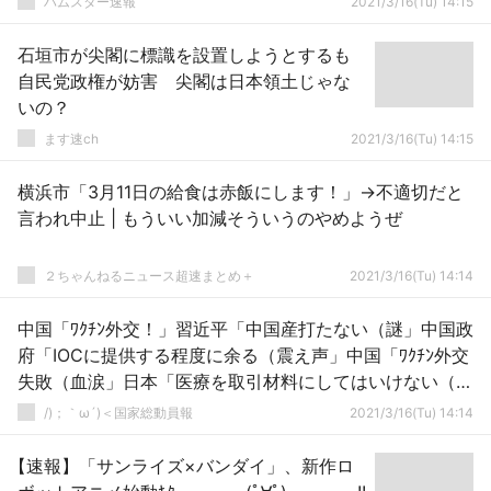
ハムスター速報
2021/3/16(Tu) 14:15
石垣市が尖閣に標識を設置しようとするも
自民党政権が妨害 尖閣は日本領土じゃな
いの？
ます速ch
2021/3/16(Tu) 14:15
横浜市「3月11日の給食は赤飯にします！」→不適切だと
言われ中止 | もういい加減そういうのやめようぜ
２ちゃんねるニュース超速まとめ＋
2021/3/16(Tu) 14:14
中国「ﾜｸﾁﾝ外交！」習近平「中国産打たない（謎」中国政
府「IOCに提供する程度に余る（震え声」中国「ﾜｸﾁﾝ外交
失敗（血涙」日本「医療を取引材料にしてはいけない（戒
め」→
/)；｀ω´)＜国家総動員報
2021/3/16(Tu) 14:14
【速報】「サンライズ×バンダイ」、新作ロ