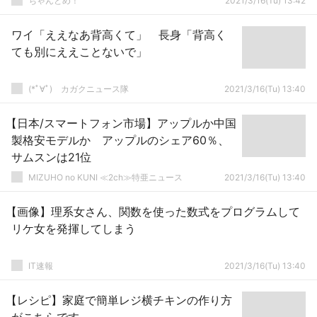
ちゃんとめ！
2021/3/16(Tu) 13:42
ワイ「ええなあ背高くて」 長身「背高く
ても別にええことないで」
(*ﾟ∀ﾟ)ゞカガクニュース隊
2021/3/16(Tu) 13:40
【日本/スマートフォン市場】アップルか中国
製格安モデルか アップルのシェア60％、
サムスンは21位
MIZUHO no KUNI ≪2ch≫特亜ニュース
2021/3/16(Tu) 13:40
【画像】理系女さん、関数を使った数式をプログラムして
リケ女を発揮してしまう
IT速報
2021/3/16(Tu) 13:40
【レシピ】家庭で簡単レジ横チキンの作り方