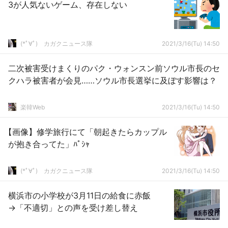
3が人気ないゲーム、存在しない
(*ﾟ∀ﾟ)ゞカガクニュース隊
2021/3/16(Tu) 14:50
二次被害受けまくりのパク・ウォンスン前ソウル市長のセ
クハラ被害者が会見……ソウル市長選挙に及ぼす影響は？
楽韓Web
2021/3/16(Tu) 14:50
【画像】修学旅行にて「朝起きたらカップル
が抱き合ってた」ﾊﾟｼｬ
(*ﾟ∀ﾟ)ゞカガクニュース隊
2021/3/16(Tu) 14:50
横浜市の小学校が3月11日の給食に赤飯
→「不適切」との声を受け差し替え