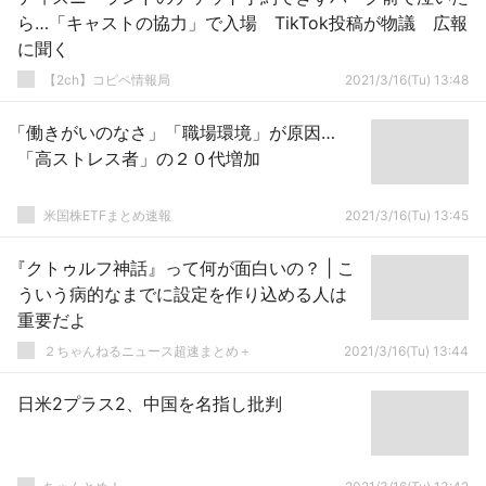
ら…「キャストの協力」で入場 TikTok投稿が物議 広報
に聞く
【2ch】コピペ情報局
2021/3/16(Tu) 13:48
「働きがいのなさ」「職場環境」が原因…
「高ストレス者」の２０代増加
米国株ETFまとめ速報
2021/3/16(Tu) 13:45
『クトゥルフ神話』って何が面白いの？ | こ
ういう病的なまでに設定を作り込める人は
重要だよ
２ちゃんねるニュース超速まとめ＋
2021/3/16(Tu) 13:44
日米2プラス2、中国を名指し批判