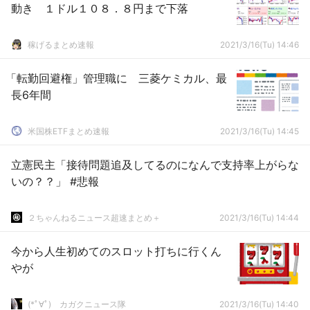
動き １ドル１０８．８円まで下落
稼げるまとめ速報
2021/3/16(Tu) 14:46
「転勤回避権」管理職に 三菱ケミカル、最
長6年間
米国株ETFまとめ速報
2021/3/16(Tu) 14:45
立憲民主「接待問題追及してるのになんで支持率上がらな
いの？？」 #悲報
２ちゃんねるニュース超速まとめ＋
2021/3/16(Tu) 14:44
今から人生初めてのスロット打ちに行くん
やが
(*ﾟ∀ﾟ)ゞカガクニュース隊
2021/3/16(Tu) 14:40