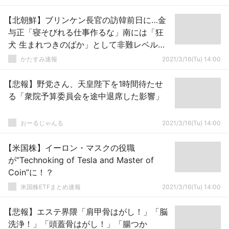
【北朝鮮】ブリンケン長官の訪韓前日に…金
与正「寝そびれる仕事作るな」南には「狂
犬 生まれつきのばか」として非難レベル
1UP
かたすみ速報
2021/3/16(Tu) 14:00
【悲報】野党さん、天皇陛下を1時間待たせ
る「衆院予算委員会を途中退席した影響」
おーるじゃんる
2021/3/16(Tu) 14:00
【米国株】イーロン・マスクの役職
が”Technoking of Tesla and Master of
Coin”に！？
米国株ETFまとめ速報
2021/3/16(Tu) 14:00
【悲報】エステ界隈「肩甲骨はがし！」「脳
洗浄！」「頭蓋骨はがし！」「腸つか