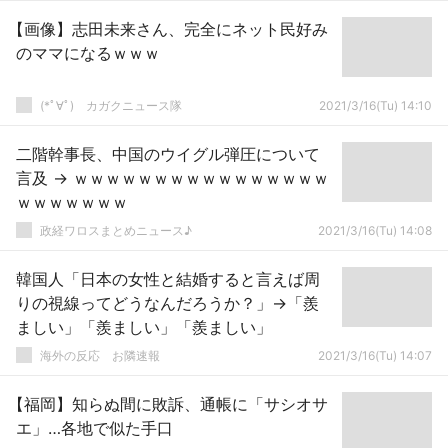
【画像】志田未来さん、完全にネット民好み
のママになるｗｗｗ
(*ﾟ∀ﾟ)ゞカガクニュース隊
2021/3/16(Tu) 14:10
二階幹事長、中国のウイグル弾圧について
言及 → ｗｗｗｗｗｗｗｗｗｗｗｗｗｗｗｗ
ｗｗｗｗｗｗｗ
政経ワロスまとめニュース♪
2021/3/16(Tu) 14:08
韓国人「日本の女性と結婚すると言えば周
りの視線ってどうなんだろうか？」→「羨
ましい」「羨ましい」「羨ましい」
海外の反応 お隣速報
2021/3/16(Tu) 14:07
【福岡】知らぬ間に敗訴、通帳に「サシオサ
エ」…各地で似た手口