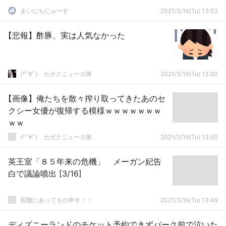
まいにちにゅーす
2021/3/16(Tu) 13:53
【悲報】酢豚、実は人気なかった
(*ﾟ∀ﾟ)ゞカガクニュース隊
2021/3/16(Tu) 13:50
【画像】俺たちを散々搾り取ってきたあのセ
クシー女優が復帰する模様ｗｗｗｗｗｗｗ
ｗｗ
(*ﾟ∀ﾟ)ゞカガクニュース隊
2021/3/16(Tu) 13:50
英王室「８５年来の危機」 メーガン妃告
白で議論噴出 [3/16]
国難にあってもの申す！！
2021/3/16(Tu) 13:49
ディズニーランドのチケット予約できずパーク前で泣いた