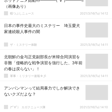
ボットアニメ始動ｷﾀ━━━━(ﾟ∀ﾟ)━━━━!!
（画像あり）
暇つぶしニュース
2021/3/16(Tu) 14:12
日本の事件史最大のミステリー 埼玉愛犬
家連続殺人事件の闇
ザ・ミステリー体験
2021/3/16(Tu) 14:11
北朝鮮の金与正党副部長が米韓合同演習を
非難「侵略的な戦争演習を強行した、3年前
の春は戻らない」！
軍事・ミリタリー速報☆彡
2021/3/16(Tu) 14:11
アンパンマンって結局暴力でしか解決でき
ないクズだよな？
(*ﾟ∀ﾟ)ゞカガクニュース隊
2021/3/16(Tu) 14:10