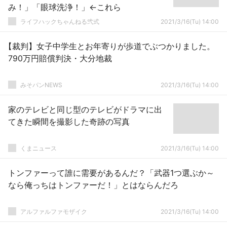
み！」「眼球洗浄！」←これら
ライフハックちゃんねる弐式
2021/3/16(Tu) 14:00
【裁判】女子中学生とお年寄りが歩道でぶつかりました。
790万円賠償判決・大分地裁
みそパンNEWS
2021/3/16(Tu) 14:00
家のテレビと同じ型のテレビがドラマに出
てきた瞬間を撮影した奇跡の写真
くまニュース
2021/3/16(Tu) 14:00
トンファーって誰に需要があるんだ？「武器1つ選ぶか～
なら俺っちはトンファーだ！」とはならんだろ
アルファルファモザイク
2021/3/16(Tu) 14:00