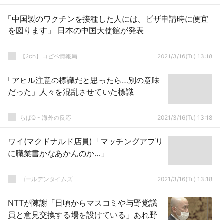
甘受」
「中国製のワクチンを接種した人には、ビザ申請時に便宜
を図ります」 日本の中国大使館が発表
【2ch】コピペ情報局
2021/3/16(Tu) 13:18
「アヒル注意の標識だと思ったら…別の意味
だった」人々を混乱させていた標識
らばQ - 海外の反応
2021/3/16(Tu) 13:18
ワイ(マクドナルド店員)「マッチングアプリ
に職業書かなあかんのか…」
ゴールデンタイムズ
2021/3/16(Tu) 13:18
NTTが陳謝「日頃からマスコミや与野党議
員と意見交換する場を設けている」あれ野