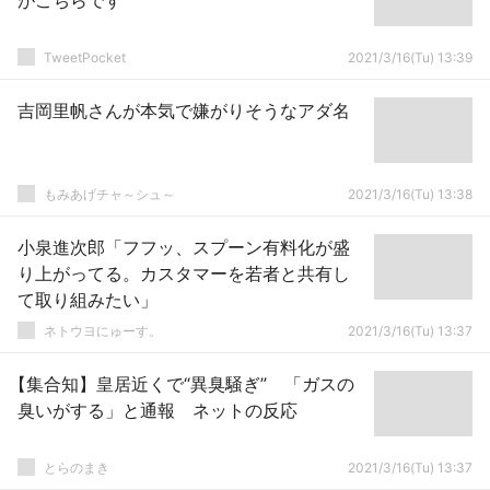
がこちらです
TweetPocket
2021/3/16(Tu) 13:39
吉岡里帆さんが本気で嫌がりそうなアダ名
もみあげチャ～シュ～
2021/3/16(Tu) 13:38
小泉進次郎「フフッ、スプーン有料化が盛
り上がってる。カスタマーを若者と共有し
て取り組みたい」
ネトウヨにゅーす。
2021/3/16(Tu) 13:37
【集合知】皇居近くで“異臭騒ぎ” 「ガスの
臭いがする」と通報 ネットの反応
とらのまき
2021/3/16(Tu) 13:37