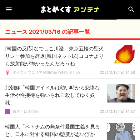
ニュース 2021/03/16 の記事一覧
[韓国の反応]なでしこ川澄、東京五輪の聖火
リレー参加を辞退[韓国ネット民]コロナより
も放射能が怖かったんだろうね
ボイスオブコリア韓国の反応翻訳まとめ
2021/3/16(Tu) 14:58
北朝鮮「韓国アイドルは幼い時から悲惨な
生活や性接待を強いられ自殺してゆく奴
隷」
厳選！韓国情報
2021/3/16(Tu) 14:57
韓国人「ベトナムの無条件愛国主義を見る
と、日本に対する韓国の態度が思い浮か