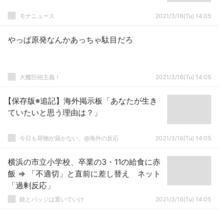
モナニュース
2021/3/16(Tu) 14:05
やっぱ原発なんかあっちゃ駄目だろ
大艦巨砲主義！
2021/3/16(Tu) 14:05
【保存版※追記】海外掲示板「あなたが生き
ていたいと思う理由は？」
今日も荷物が届かない。@海外の反応
2021/3/16(Tu) 14:05
横浜の市立小学校、卒業の3・11の給食に赤
飯 ⇒ 「不適切」と直前に差し替え ネット
「過剰反応」
銃とバッジは置いていけ
2021/3/16(Tu) 14:05