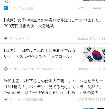
ぶ」
カイカイ反応通信
2021/3/16(Tu) 14:55
【裁判】女子中学生とお年寄りが歩道でぶつかりました。
790万円賠償判決・大分地裁
何でもありんす
2021/3/16(Tu) 14:54
【韓国】「日本はこれ以上競争相手ではな
い」 テスラやベンツも「ラブコール」
MIZUHO no KUNI ≪2ch≫特亜ニュース
2021/3/16(Tu) 14:53
米民主党「ｸｵﾓ下ろしの仕掛人不明！」ペロシとヒラリー
「ｸｵﾓ批判！」バイデン「見てるだけ」カマラ「沈黙！」
Twitter民「頭の一部が消えるﾊﾞｲﾃﾞﾝ動画！」謎の勢力
「え」→
/)；｀ω´)＜国家総動員報
2021/3/16(Tu) 14:51