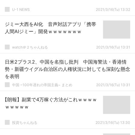
U-1 NEWS
2021/3/16(Tu) 13:32
ジミー大西をAI化 音声対話アプリ「携帯
人間AIジミー」開発ｗｗｗｗｗｗｗ
watch＠２ちゃんねる
2021/3/16(Tu) 13:31
日米2プラス2、中国を名指し批判 中国海警法・香港情
勢・新疆ウイグル自治区の人権状況に対しても深刻な懸念
を表明
中国 ~100年遅れの帝国主義~ まとめ
2021/3/16(Tu) 13:31
【朗報】副業で4万稼ぐ方法がこれｗｗｗｗ
ｗｗｗｗｗ
投資ちゃんねる
2021/3/16(Tu) 13:30