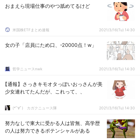
おまえら現場仕事のやつ舐めてるけど
米国株ETFまとめ速報
2021/3/16(Tu) 14:30
女の子「店員にため口、-20000点！w」
哲学ニュースnwk
2021/3/16(Tu) 14:30
【通報】さっきキモオタっぽいおっさんが美
少女連れてたんだが、これって、、
(*ﾟ∀ﾟ)ゞカガクニュース隊
2021/3/16(Tu) 14:30
努力なしで東大に受かる人は皆無、高学歴
の人は努力できるポテンシャルがある