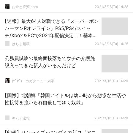
お金と投資.com
2021/3/16(Tu) 14:28
【速報】最大64人対戦できる『スーパーボン
バーマンRオンライン』PS5/PS4/スイッ
チ/Xbox＆PCで2021年配信決定！！基本無
料でクロスプレイにも対応
はちま起稿
2021/3/16(Tu) 14:25
公務員試験の最終面接落ちでウチの介護施
設入ってきた新人がいるんだけど
(*ﾟ∀ﾟ)ゞカガクニュース隊
2021/3/16(Tu) 14:20
【国際】北朝鮮「韓国アイドルは幼い時から悲惨な生活や
性接待を強いられ自殺してゆく奴隷」
キムチ速報
2021/3/16(Tu) 14:20
【朗報】サンライズ×バンダイの新ロボアニ