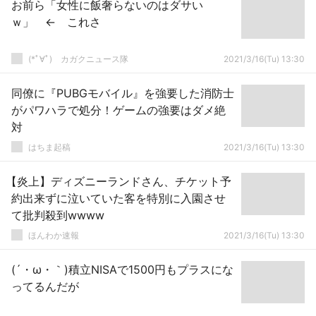
お前ら「女性に飯奢らないのはダサい
ｗ」 ← これさ
(*ﾟ∀ﾟ)ゞカガクニュース隊
2021/3/16(Tu) 13:30
同僚に『PUBGモバイル』を強要した消防士
がパワハラで処分！ゲームの強要はダメ絶
対
はちま起稿
2021/3/16(Tu) 13:30
【炎上】ディズニーランドさん、チケット予
約出来ずに泣いていた客を特別に入園させ
て批判殺到wwww
ほんわか速報
2021/3/16(Tu) 13:30
(´・ω・｀)積立NISAで1500円もプラスにな
ってるんだが