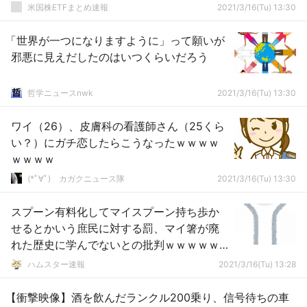
米国株ETFまとめ速報
2021/3/16(Tu) 13:30
「世界が一つになりますように」って願いが
邪悪に見えだしたのはいつくらいだろう
哲学ニュースnwk
2021/3/16(Tu) 13:30
ワイ（26）、皮膚科の看護師さん（25くら
い？）にガチ恋したらこうなったｗｗｗｗ
ｗｗｗｗ
(*ﾟ∀ﾟ)ゞカガクニュース隊
2021/3/16(Tu) 13:30
スプーン有料化してマイスプーン持ち歩か
せるとかいう庶民に対する罰、マイ箸が廃
れた歴史に学んでないとの批判ｗｗｗｗｗ
ｗｗｗｗｗｗ
ハムスター速報
2021/3/16(Tu) 13:28
【衝撃映像】酒を飲んだランクル200乗り、信号待ちの車