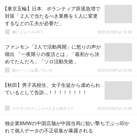
【東京五輪】日本、ボランティア辞退急増で
対策「２人で当たるべき業務を１人に変更
するなどの工夫が必要だ」
痛いニュース(ﾉ∀`)
2021/3/16(Tu) 13:36
ファンモン「2人で活動再開」に怒りの声が
噴出 「一夜限りの復活とは」「最初から決
めてたんだろ」「ソロ活動失敗」
銃とバッジは置いていけ
2021/3/16(Tu) 13:35
【秋田】男子高校生、女子生徒から虐められ
ているとして告訴…！！！！！！！！
エクサワロス | ニュースまとめサイト
2021/3/16(Tu) 13:35
独企業BMWの中国店舗が中国当局に狙い撃ちでぶっ叩か
れて個人データの不正収集が暴露される