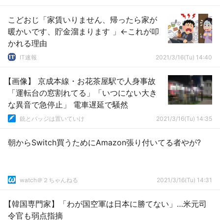
こどおじ「家賃いりません、帰ったら家が
暖かいです、貯金溜まります 」←これが叩
かれる理由
IT速報
2021/3/16(Tu) 14:40
【画像】 京成本線・お花茶屋駅で人身事故
「運転台の窓割れてる」「いつにない大き
な異音で急停止」 電車遅延で騒然
銃とバッジは置いていけ
2021/3/16(Tu) 14:35
朝からSwitch買うためにAmazon張り付いてる者やが?
watch＠２ちゃんねる
2021/3/16(Tu) 14:31
【韓国専門家】「わが国空軍は日本に勝てない」…米元司
令官も弱点指摘