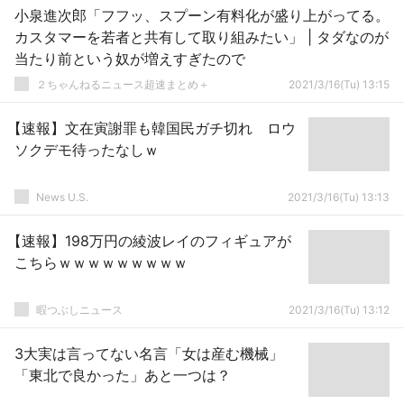
小泉進次郎「フフッ、スプーン有料化が盛り上がってる。
カスタマーを若者と共有して取り組みたい」 | タダなのが
当たり前という奴が増えすぎたので
２ちゃんねるニュース超速まとめ＋
2021/3/16(Tu) 13:15
【速報】文在寅謝罪も韓国民ガチ切れ ロウ
ソクデモ待ったなしｗ
News U.S.
2021/3/16(Tu) 13:13
【速報】198万円の綾波レイのフィギュアが
こちらｗｗｗｗｗｗｗｗｗ
暇つぶしニュース
2021/3/16(Tu) 13:12
3大実は言ってない名言「女は産む機械」
「東北で良かった」あと一つは？