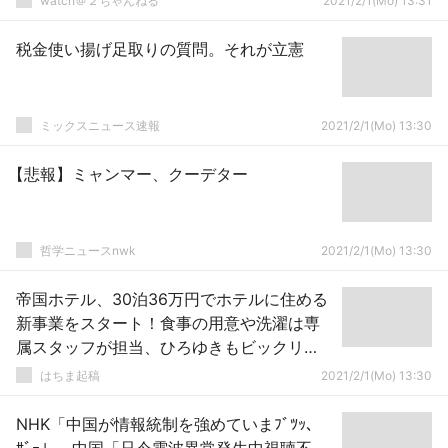
watch＠２ちゃんねる
2021/2/1(Mo) 13:31
税金使い揚げ足取りの質問。それが立憲
ミックスニュース速報
2021/2/1(Mo) 13:30
【悲報】ミャンマー、クーデター
哲学ニュースnwk
2021/2/1(Mo) 13:30
帝国ホテル、30泊36万円でホテルに住める
新事業をスタート！食事の用意や洗濯は専
属スタッフが担当、ひろゆきもビックリ
「日本の物価安すぎない？」
はちま起稿
2021/2/1(Mo) 13:30
NHK「中国が情報統制を強めていまﾌﾞﾂｯ、