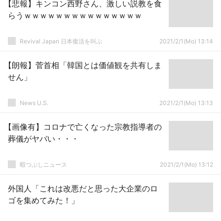
【悲報】キンコン西野さん、激しい説教を食
らうｗｗｗｗｗｗｗｗｗｗｗｗｗｗｗ
Revival Japan 日本復活を叫ぶ
2021/2/1(Mo) 13:14
【朗報】菅首相「韓国とは価値観を共有しま
せん」
News U.S.
2021/2/1(Mo) 13:13
【画像有】コロナで亡くなった宗教指導者の
葬儀がヤバい・・・
暇つぶしニュース
2021/2/1(Mo) 13:12
外国人「これは改悪だと思った大企業のロ
ゴを集めてみた！」