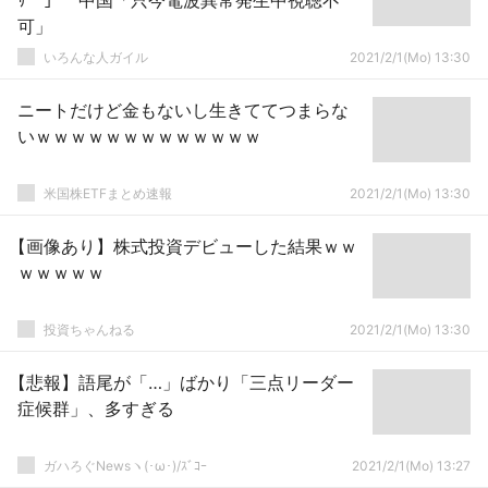
ｻﾞｰ」 中国「只今電波異常発生中視聴不
可」
いろんな人ガイル
2021/2/1(Mo) 13:30
ニートだけど金もないし生きててつまらな
いｗｗｗｗｗｗｗｗｗｗｗｗｗ
米国株ETFまとめ速報
2021/2/1(Mo) 13:30
【画像あり】株式投資デビューした結果ｗｗ
ｗｗｗｗｗ
投資ちゃんねる
2021/2/1(Mo) 13:30
【悲報】語尾が「…」ばかり「三点リーダー
症候群」、多すぎる
ガハろぐNewsヽ(･ω･)/ｽﾞｺｰ
2021/2/1(Mo) 13:27