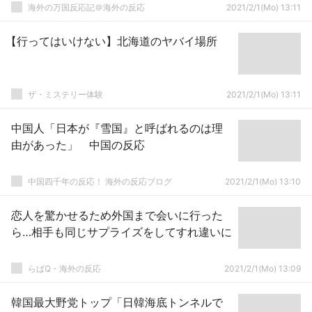
海外の万国反応記＠海外の反応
2021/2/1(Mo) 13:11
【行ってはいけない】北海道のヤバイ場所
ザ・ミステリー体験
2021/2/1(Mo) 13:11
中国人「日本が『雪国』と呼ばれるのは理
由があった」 中国の反応
中国四千年の反応！ 海外の反応ブログ
2021/2/1(Mo) 13:10
恋人を驚かせるため外国まで会いに行った
ら…相手も同じサプライズをしてすれ違いに
らばQ - 海外の反応
2021/2/1(Mo) 13:09
韓国最大野党トップ「日韓海底トンネルで