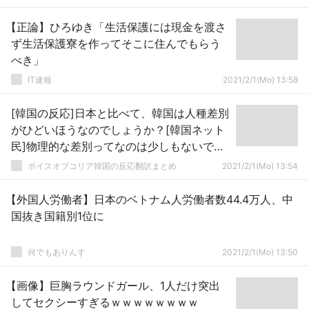
【正論】ひろゆき「生活保護には現金を渡さ
ず生活保護寮を作ってそこに住んでもらう
べき」
IT速報
2021/2/1(Mo) 13:58
[韓国の反応]日本と比べて、韓国は人種差別
がひどいほうなのでしょうか？[韓国ネット
民]物理的な差別ってなのは少しもないでし
ょう？
ボイスオブコリア韓国の反応翻訳まとめ
2021/2/1(Mo) 13:54
【外国人労働者】日本のベトナム人労働者数44.4万人、中
国抜き国籍別1位に
何でもありんす
2021/2/1(Mo) 13:50
【画像】巨胸ラウンドガール、1人だけ突出
してセクシーすぎるｗｗｗｗｗｗｗｗ