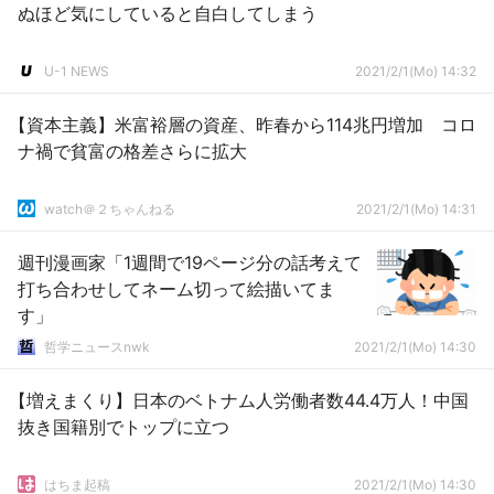
ぬほど気にしていると自白してしまう
U-1 NEWS
2021/2/1(Mo) 14:32
【資本主義】米富裕層の資産、昨春から114兆円増加 コロ
ナ禍で貧富の格差さらに拡大
watch＠２ちゃんねる
2021/2/1(Mo) 14:31
週刊漫画家「1週間で19ページ分の話考えて
打ち合わせしてネーム切って絵描いてま
す」
哲学ニュースnwk
2021/2/1(Mo) 14:30
【増えまくり】日本のベトナム人労働者数44.4万人！中国
抜き国籍別でトップに立つ
はちま起稿
2021/2/1(Mo) 14:30