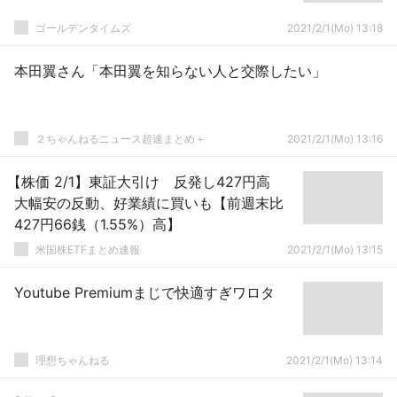
ゴールデンタイムズ
2021/2/1(Mo) 13:18
本田翼さん「本田翼を知らない人と交際したい」
２ちゃんねるニュース超速まとめ＋
2021/2/1(Mo) 13:16
【株価 2/1】東証大引け 反発し427円高
大幅安の反動、好業績に買いも【前週末比
427円66銭（1.55%）高】
米国株ETFまとめ速報
2021/2/1(Mo) 13:15
Youtube Premiumまじで快適すぎワロタ
理想ちゃんねる
2021/2/1(Mo) 13:14