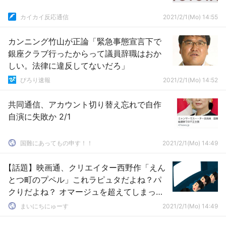
カイカイ反応通信
2021/2/1(Mo) 14:55
カンニング竹山が正論「緊急事態宣言下で
銀座クラブ行ったからって議員辞職はおか
しい。法律に違反してないだろ」
ぴろり速報
2021/2/1(Mo) 14:52
共同通信、アカウント切り替え忘れで自作
自演に失敗か 2/1
国難にあってもの申す！！
2021/2/1(Mo) 14:49
【話題】映画通、クリエイター西野作「えん
とつ町のプペル」これラピュタだよね？パ
クりだよね？ オマージュを超えてしまった
と話題に
まいにちにゅーす
2021/2/1(Mo) 14:49