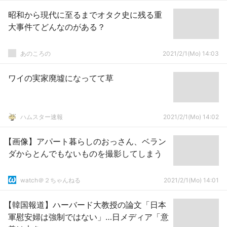
昭和から現代に至るまでオタク史に残る重
大事件てどんなのがある？
あのころの
2021/2/1(Mo) 14:03
ワイの実家廃墟になってて草
ハムスター速報
2021/2/1(Mo) 14:02
【画像】アパート暮らしのおっさん、ベラン
ダからとんでもないものを撮影してしまう
watch＠２ちゃんねる
2021/2/1(Mo) 14:01
【韓国報道】ハーバード大教授の論文「日本
軍慰安婦は強制ではない」…日メディア「意