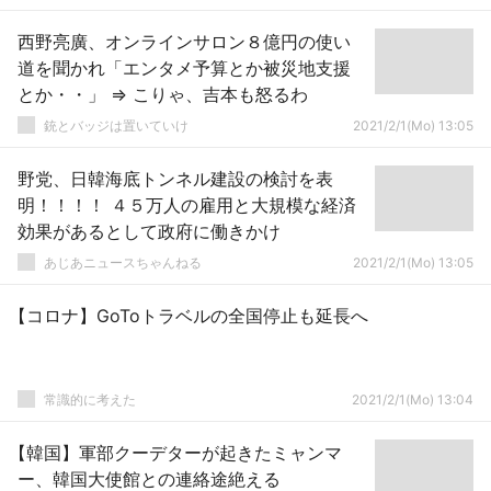
西野亮廣、オンラインサロン８億円の使い
道を聞かれ「エンタメ予算とか被災地支援
とか・・」 ⇒ こりゃ、吉本も怒るわ
銃とバッジは置いていけ
2021/2/1(Mo) 13:05
野党、日韓海底トンネル建設の検討を表
明！！！！ ４５万人の雇用と大規模な経済
効果があるとして政府に働きかけ
あじあニュースちゃんねる
2021/2/1(Mo) 13:05
【コロナ】GoToトラベルの全国停止も延長へ
常識的に考えた
2021/2/1(Mo) 13:04
【韓国】軍部クーデターが起きたミャンマ
ー、韓国大使館との連絡途絶える