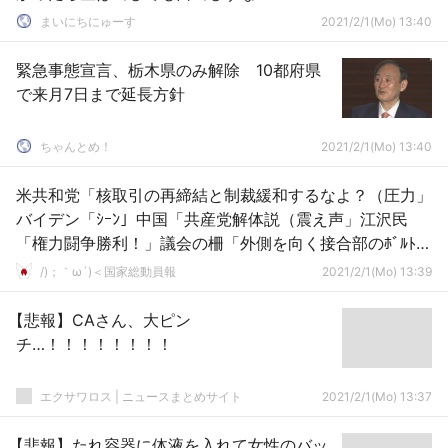
まいにちにゅーす
2021/2/1(Mo) 13:40
緊急事態宣言、栃木県のみ解除 10都府県
で来月7日まで延長方針
ちゃんとめ！
2021/2/1(Mo) 13:40
米共和党「核取引の再締結と制裁緩和するなよ？（圧力」
バイデン「ｼｰﾝ」中国「共産党解体説（震え声」江沢民
「権力闘争勝利！」議会の柵「外側を向く接合部のﾎﾞﾙﾄ
（重要」→
/)；｀ω´)＜国家総動員報
2021/2/1(Mo) 13:39
【悲報】CAさん、大ピン
チ…！！！！！！！！
エクサワロス | ニュースまとめサイト
2021/2/1(Mo) 13:37
【悲報】たれ容器に体液を入れて女性のバッ