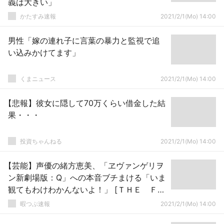
義は大きい」
かたすみ速報
2021/2/1(Mo) 14:00
男性「嫁の連れ子に言葉の暴力と監視で追
い込みかけてます」
くまニュース
2021/2/1(Mo) 14:00
【悲報】彼女に隠して70万くらい借金した結
果・・・
投資ちゃんねる
2021/2/1(Mo) 14:00
【芸能】声優の緒方恵美、「ヱヴァンゲリヲ
ン新劇場版：Q」への本音ブチまける「いま
観てもわけわかんないよ！」 [ＴＨＥ ＦＵ
ＲＹφ★]
暇つぶ速報
2021/2/1(Mo) 14:00