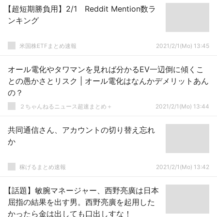
【超短期勝負用】2/1 Reddit Mention数ラ
ンキング
米国株ETFまとめ速報
2021/2/1(Mo) 13:45
オール電化やタワマンを見れば分かるEV一辺倒に傾くこ
との愚かさとリスク | オール電化はなんかデメリットあん
の？
２ちゃんねるニュース超速まとめ＋
2021/2/1(Mo) 13:44
共同通信さん、アカウントの切り替え忘れ
か
稼げるまとめ速報
2021/2/1(Mo) 13:42
【話題】敏腕マネージャー、西野亮廣は日本
屈指の結果を出す男。西野亮廣を起用した
かったら金は出しても口出しすな！