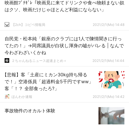
映画館ﾌﾞﾁｷﾞﾚ「映画見に来てドリンクや食べ物頼まない奴
はクソ、映画だけじゃほとんど利益にならない」
【2ch】コピペ情報局
2021/2/1(Mo) 14:48
自民党・松本純「銀座のクラブには1人で陳情聞きに行っ
てたの！」→同席議員が白状し渾身の嘘がバレる | なんで
今わざわざいくかね
２ちゃんねるニュース超速まとめ＋
2021/2/1(Mo) 14:44
【悲報】客「土産にミカン30kg持ち帰る
で！」空港係員「超過料金5千円ですww」
客「！？ 全部食ったろ?」
ほんわか速報
2021/2/1(Mo) 14:42
事故物件のオカルト体験