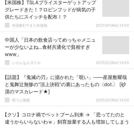
【米国株】TSLAプライスターゲットアップ
グレードきた！？ロビンフッドが病気の子
供たちにスイッチを配布！？
米国株ETFまとめ速報
2021/2/1(Mo) 14:00
中国人「日本の飲食店ってめっちゃメニュ
ーが少ないよね…食材共通化で貧相すぎ
www」
いろんな人ガイル
2021/2/1(Mo) 14:00
【話題】『鬼滅の刃』に描かれた「呪い」――産屋敷耀哉
と鬼舞辻無惨の“頂上決戦”の裏にあったもの〈dot.〉 [砂
漠のマスカレード★]
暇つぶ速報
2021/2/1(Mo) 14:00
【クソ】コロナ禍でペットブーム到来 → 「思ってたのと
違うからいらないわｗ」飼育放棄する人も増加してしまう