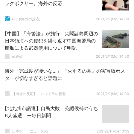
ックボクサー。海外の反応
QQQ(海外の反応)
2021/2/1(Mo) 14:00
【中国】「海警法」が施行 尖閣諸島周辺の
日本領海への侵犯を繰り返す中国海警局の
船舶による武器使用について明記
政経ch
2021/2/1(Mo) 14:00
海外「完成度が凄いな…」 『火垂るの墓』の実写版ポス
ターが切なすぎると話題に
【海外の反応】 パンドラの憂鬱
2021/2/1(Mo) 14:00
【北九州市議選】自民大敗 公認候補のうち
6人落選 ー毎日新聞
日本第一！ニュース録
2021/2/1(Mo) 13:59