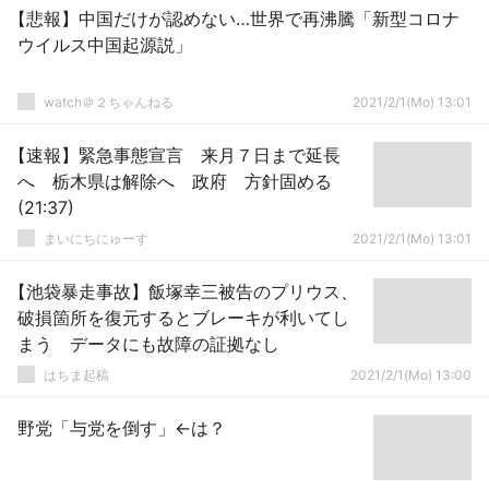
【悲報】中国だけが認めない…世界で再沸騰「新型コロナ
ウイルス中国起源説」
watch＠２ちゃんねる
2021/2/1(Mo) 13:01
【速報】緊急事態宣言 来月７日まで延長
へ 栃木県は解除へ 政府 方針固める
(21:37)
まいにちにゅーす
2021/2/1(Mo) 13:01
【池袋暴走事故】飯塚幸三被告のプリウス、
破損箇所を復元するとブレーキが利いてし
まう データにも故障の証拠なし
はちま起稿
2021/2/1(Mo) 13:00
野党「与党を倒す」←は？