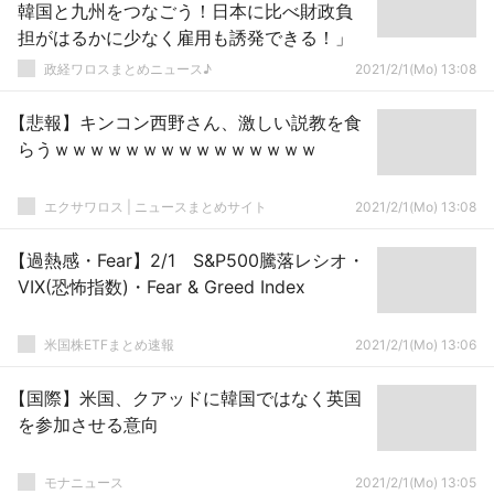
韓国と九州をつなごう！日本に比べ財政負
担がはるかに少なく雇用も誘発できる！」
政経ワロスまとめニュース♪
2021/2/1(Mo) 13:08
【悲報】キンコン西野さん、激しい説教を食
らうｗｗｗｗｗｗｗｗｗｗｗｗｗｗｗ
エクサワロス | ニュースまとめサイト
2021/2/1(Mo) 13:08
【過熱感・Fear】2/1 S&P500騰落レシオ・
VIX(恐怖指数)・Fear & Greed Index
米国株ETFまとめ速報
2021/2/1(Mo) 13:06
【国際】米国、クアッドに韓国ではなく英国
を参加させる意向
モナニュース
2021/2/1(Mo) 13:05