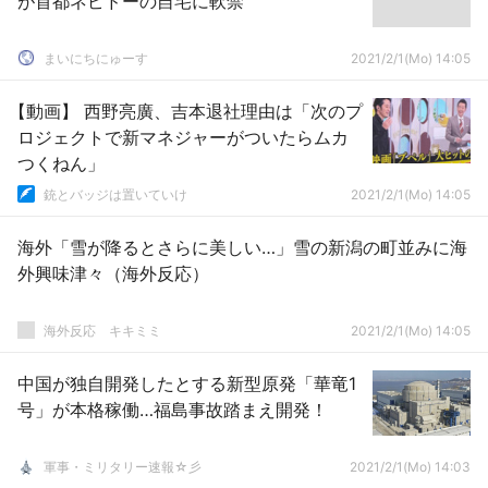
が首都ネピドーの自宅に軟禁
まいにちにゅーす
2021/2/1(Mo) 14:05
【動画】 西野亮廣、吉本退社理由は「次のプ
ロジェクトで新マネジャーがついたらムカ
つくねん」
銃とバッジは置いていけ
2021/2/1(Mo) 14:05
海外「雪が降るとさらに美しい…」雪の新潟の町並みに海
外興味津々（海外反応）
­海外反応 キキミミ
2021/2/1(Mo) 14:05
中国が独自開発したとする新型原発「華竜1
号」が本格稼働…福島事故踏まえ開発！
軍事・ミリタリー速報☆彡
2021/2/1(Mo) 14:03