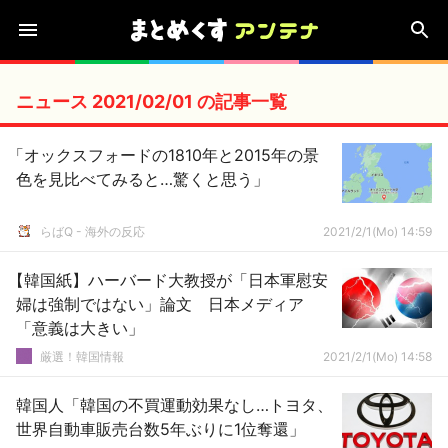
ニュース 2021/02/01 の記事一覧
「オックスフォードの1810年と2015年の景
色を見比べてみると…驚くと思う」
らばQ - 海外の反応
2021/2/1(Mo) 14:59
【韓国紙】ハーバード大教授が「日本軍慰安
婦は強制ではない」論文 日本メディア
「意義は大きい」
厳選！韓国情報
2021/2/1(Mo) 14:58
韓国人「韓国の不買運動効果なし…トヨタ、
世界自動車販売台数5年ぶりに1位奪還」