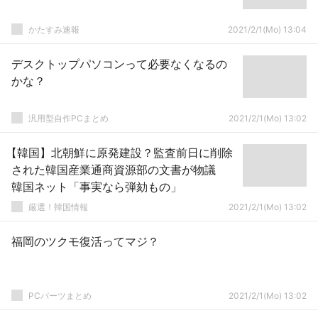
かたすみ速報
2021/2/1(Mo) 13:04
デスクトップパソコンって必要なくなるの
かな？
汎用型自作PCまとめ
2021/2/1(Mo) 13:02
【韓国】北朝鮮に原発建設？監査前日に削除
された韓国産業通商資源部の文書が物議
韓国ネット「事実なら弾劾もの」
厳選！韓国情報
2021/2/1(Mo) 13:02
福岡のツクモ復活ってマジ？
PCパーツまとめ
2021/2/1(Mo) 13:02