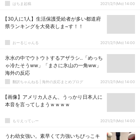
はちま起稿
2021/2/1(Mo) 14:00
【30人に1人】生活保護受給者が多い都道府
県ランキングを大発表しま~す！！
おーるじゃんる
2021/2/1(Mo) 14:00
氷水の中でウトウトするアザラシ‥「めっち
ゃ冷たそうww」「まさに氷山の一角ww」
海外の反応
翻訳ちゃんねる | 海外の反応まとめブログ
2021/2/1(Mo) 14:00
【画像】アメリカ人さん、うっかり日本人に
本音を言ってしまうｗｗｗｗ
もりえってぃー
2021/2/1(Mo) 14:00
うわ幼女強い。素早くて力強いちびっこキ