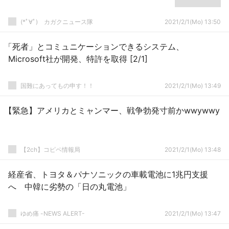
(*ﾟ∀ﾟ)ゞカガクニュース隊
2021/2/1(Mo) 13:50
「死者」とコミュニケーションできるシステム、
Microsoft社が開発、特許を取得 [2/1]
国難にあってもの申す！！
2021/2/1(Mo) 13:49
【緊急】アメリカとミャンマー、戦争勃発寸前かwwywwy
【2ch】コピペ情報局
2021/2/1(Mo) 13:48
経産省、トヨタ＆パナソニックの車載電池に1兆円支援
へ 中韓に劣勢の「日の丸電池」
ゆめ痛 -NEWS ALERT-
2021/2/1(Mo) 13:47