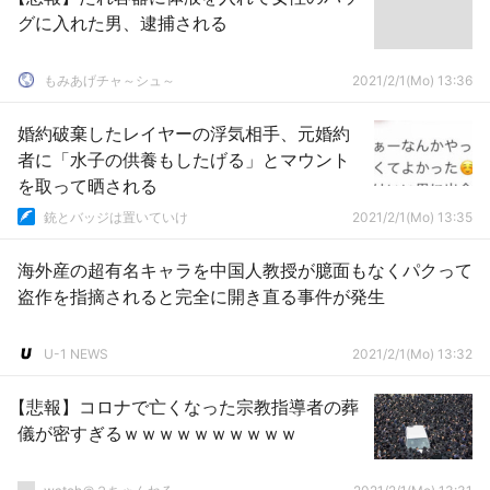
グに入れた男、逮捕される
もみあげチャ～シュ～
2021/2/1(Mo) 13:36
婚約破棄したレイヤーの浮気相手、元婚約
者に「水子の供養もしたげる」とマウント
を取って晒される
銃とバッジは置いていけ
2021/2/1(Mo) 13:35
海外産の超有名キャラを中国人教授が臆面もなくパクって
盗作を指摘されると完全に開き直る事件が発生
U-1 NEWS
2021/2/1(Mo) 13:32
【悲報】コロナで亡くなった宗教指導者の葬
儀が密すぎるｗｗｗｗｗｗｗｗｗｗ