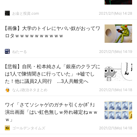
お金と投資.com
2021/2/1(Mo) 14:28
【画像】大学のトイレにヤバい奴がおってワ
ロタｗｗｗｗｗｗｗｗｗｗ
ねたーる
2021/2/1(Mo) 14:19
【悲報】自民・松本純さん「銀座のクラブに
は1人で陳情聞きに行っていた」→嘘でし
た！他に議員2人同行 …3人共離党へ
なんJ政治ネタまとめ
2021/2/1(Mo) 14:18
ワイ「さてソシャゲのガチャ引くか(ﾎﾟﾁ」
演出画面「はい虹色無しｗ外れ確定ねｗｗ
ｗ」
ゴールデンタイムズ
2021/2/1(Mo) 14:18