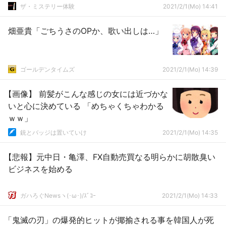
ザ・ミステリー体験
2021/2/1(Mo) 14:41
畑亜貴「ごちうさのOPか、歌い出しは…」
ゴールデンタイムズ
2021/2/1(Mo) 14:39
【画像】 前髪がこんな感じの女には近づかな
いと心に決めている 「めちゃくちゃわかる
ｗｗ」
銃とバッジは置いていけ
2021/2/1(Mo) 14:35
【悲報】元中日・亀澤、FX自動売買なる明らかに胡散臭い
ビジネスを始める
ガハろぐNewsヽ(･ω･)/ｽﾞｺｰ
2021/2/1(Mo) 14:33
「鬼滅の刃」の爆発的ヒットが揶揄される事を韓国人が死