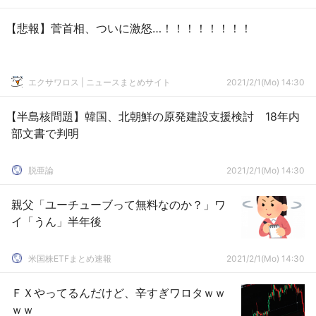
【悲報】菅首相、ついに激怒…！！！！！！！！
エクサワロス | ニュースまとめサイト
2021/2/1(Mo) 14:30
【半島核問題】韓国、北朝鮮の原発建設支援検討 18年内
部文書で判明
脱亜論
2021/2/1(Mo) 14:30
親父「ユーチューブって無料なのか？」ワ
イ「うん」半年後
米国株ETFまとめ速報
2021/2/1(Mo) 14:30
ＦＸやってるんだけど、辛すぎワロタｗｗ
ｗｗ