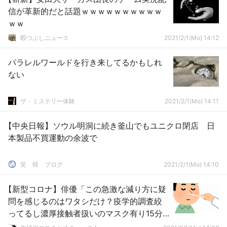
信が革新的だと話題ｗｗｗｗｗｗｗｗｗｗ
ｗｗ
暇つぶしニュース
2021/2/1(Mo) 14:12
パラレルワールドを行き来してるかもしれ
ない
ザ・ミステリー体験
2021/2/1(Mo) 14:11
【中央日報】ソウル明洞に続き釜山でもユニクロ閉店 日
本製品不買運動の余波で
笑 韓 ブログ
2021/2/1(Mo) 14:10
【新型コロナ】俳優「この急激な減り方に疑
問を感じるのはワタシだけ？疫学的調査絞
ってるし濃厚接触者扱いのマスク有り15分
以内ってのもどうなの？」