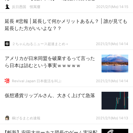
設？ 監査前日に削除された韓国産業通商
反日愚国 恨寓瘻
2021/2/1(Mo) 14:15
資源部の文書が物議＝韓国ネット 「事実
なら弾劾もの」
延長 #悲報 | 延長して何かメリットあるん？ | 誰が見ても
延長した方がいいよな？？
２ちゃんねるニュース超速まとめ＋
2021/2/1(Mo) 14:14
アメリカが日米同盟を破棄するって言った
ら日本は詰むという事実ｗｗｗｗｗ
Revival Japan 日本復活を叫ぶ
2021/2/1(Mo) 14:14
仮想通貨リップルさん、大きく上げて急落
稼げるまとめ速報
2021/2/1(Mo) 14:13
【斬新】安田大サーカス団長のゲーム実況配