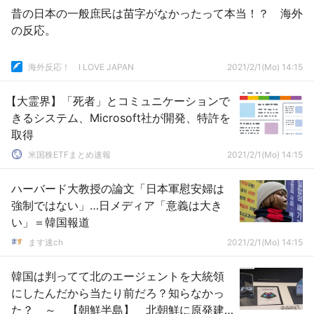
昔の日本の一般庶民は苗字がなかったって本当！？ 海外
の反応。
海外反応！ I LOVE JAPAN
2021/2/1(Mo) 14:15
【大霊界】「死者」とコミュニケーションで
きるシステム、Microsoft社が開発、特許を
取得
米国株ETFまとめ速報
2021/2/1(Mo) 14:15
ハーバード大教授の論文「日本軍慰安婦は
強制ではない」…日メディア「意義は大き
い」＝韓国報道
ます速ch
2021/2/1(Mo) 14:15
韓国は判ってて北のエージェントを大統領
にしたんだから当たり前だろ？知らなかっ
た？ ～ 【朝鮮半島】 北朝鮮に原発建