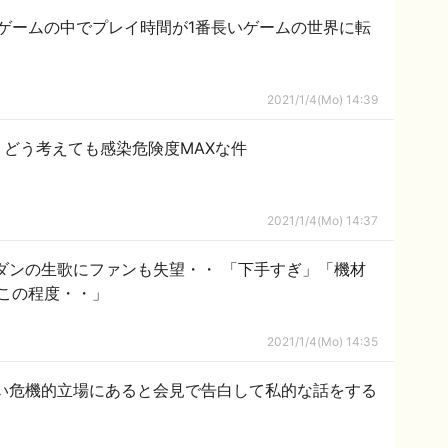
ゲームの中でプレイ時間が1番長いゲームの世界に転
2021/1/4(Mo) 14:39
どう考えても感染危険度MAXな件
2021/1/4(Mo) 14:37
ダンの生歌にファンも失望・・ 「下手すぎ」「機材
この程度・・」
2021/1/4(Mo) 14:35
い危機的立場にあると会見で告白して私的な話をする