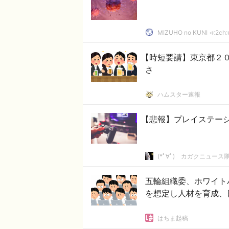
MIZUHO no KUNI ≪
【時短要請】東京都２
さ
ハムスター速報
【悲報】プレイステー
(*ﾟ∀ﾟ)ゞカガクニュース
五輪組織委、ホワイト
を想定し人材を育成、
はちま起稿