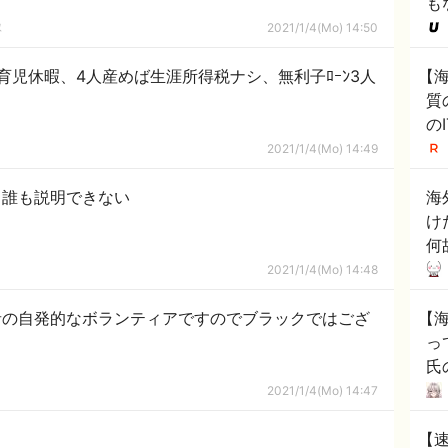
も
隊
2021/1/4(Mo) 14:50
育児休暇、4人産めば生涯所得税ナシ、無利子ﾛｰﾝ3人
【
質
の
「
2021/1/4(Mo) 14:49
、誰も説明できない
海
け
何
2021/1/4(Mo) 14:48
者の自発的なボランティアですのでブラックではござ
【
っ
氏
で
2021/1/4(Mo) 14:47
さ
【