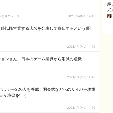
線
式
2ch≫特亜ニュース
2021/1/4(Mo) 14:45
０時以降営業する店名を公表して宣伝するという優し
2021/1/4(Mo) 14:40
ションさん、日本のゲーム業界から消滅の危機
隊
2021/1/4(Mo) 14:40
ハッカー220人を養成！開会式などへのサイバー攻撃
日々演習を行う
2021/1/4(Mo) 14:40