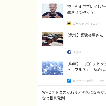
神「今までプレイした
生させてやろう」
ゴールデンタイムズ
【悲報】受験会場さん、
IT速報
【動画】 「紅白」ヒゲ
トラブル？」「所詮は
銃とバッジは置いていけ
WHOテドロスがわりと洒落にならな
なと批判殺到