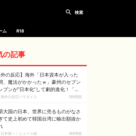
ーム
R18
気の記事
海外の反応】海外「日本資本が入った
間、魔法がかかったｗ」豪州のセブン
レブンが”日本化”して劇的進化！「お
ぎりとたまごサンドが食べられるなん
海外の反応パラダイス
5時間前
……」
済大国の日本、世界に売るものがなさ
ぎて史上初めて韓国台湾に輸出額抜か
れ
日本第一！ニュース録
6時間前