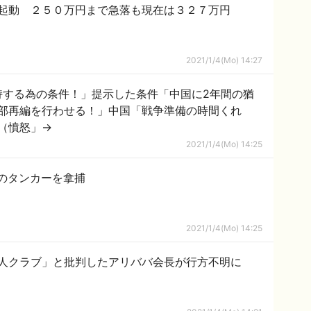
起動 ２５０万円まで急落も現在は３２７万円
2021/1/4(Mo) 14:27
支持する為の条件！」提示した条件「中国に2年間の猶
部再編を行わせる！」中国「戦争準備の時間くれ
（憤怒」→
2021/1/4(Mo) 14:25
のタンカーを拿捕
2021/1/4(Mo) 14:25
人クラブ」と批判したアリババ会長が行方不明に