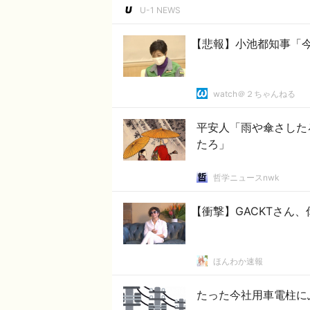
U-1 NEWS
【悲報】小池都知事「
watch＠２ちゃんねる
平安人「雨や傘さした
たろ」
哲学ニュースnwk
【衝撃】GACKTさん
ほんわか速報
たった今社用車電柱に