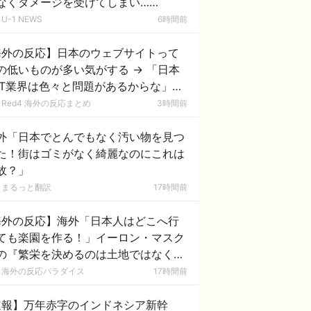
なくダメージを受けてしまい……
U-1 NEWS
6時間前
海外の反応】日本のウェブサイトって
の低いものが多い気がする → 「日本
IT業界は色々と問題があるからな」
ゲームのUIは優れてるのに不思議」
Red4 海外の反応まとめ
3時間前
外「日本でとんでもなく汚い物を見つ
た！街はゴミがなく綺麗なのにこれは
故？」
まるっと翻訳
17時間前
海外の反応】海外「日本人はどこへ行
ても楽園を作る！」イーロン・マスク
の『繁栄を決めるのは土地ではなく人
ある』という主張に日本の秩序と清潔
海外の反応パラダイス
17時間前
を絶賛する外国人が続出！
速報】万年赤字のインドネシア新幹