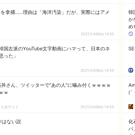
を拿捕……理由は「海洋汚染」だが、実際にはアメ
韓
か
め
国
2021/1/4(Mo) 14:55
国左派のYouTube文字動画にハマって、日本のネ
S
思った」
2021/1/4(Mo) 14:53
井さん、ツイッターで”あの人”に噛み付くｗｗｗｗ
A
ｗｗ
(
まとめサイト
2021/1/4(Mo) 14:53
作はない説
化
パ