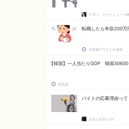
(*ﾟ∀ﾟ)ゞカガクニュース
転職したら年収200
米国株ETFまとめ速報
【韓国】一人当たりGDP 韓国30600
脱亜論
バイトの応募理由って
お金と投資.com