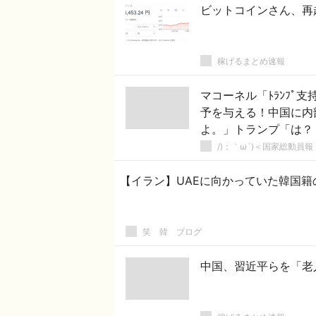
ビットコインさん、再
稼げるまとめ速報
マコーネル「ﾄﾗﾝﾌﾟ
予を与える！中国に内
よ。」トランプ「は？
/)；｀ω´)＜国家総動員報
【イラン】UAEに向かっていた韓国籍
笑 韓 ブログ
中国、習近平らを「老