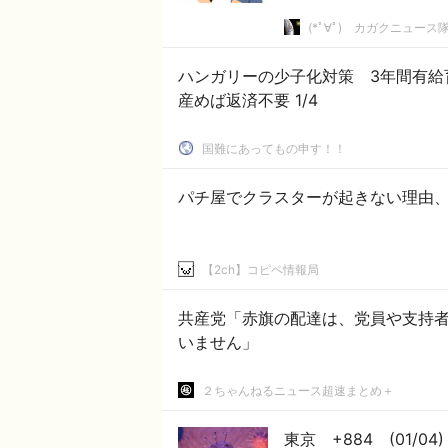
(*ﾟ∀ﾟ)ゞカガクニュース
ハンガリーの少子化対策 3年間有給
産めば返済不要 1/4
国難にあってもの申す！！
パチ屋でクラスターが起きない理由
【2ch】コピペ情報局
共産党「赤旗の配達は、党員や支持
いません」
２ちゃんねるニュース超速まとめ＋
東京 +884 (01/04)