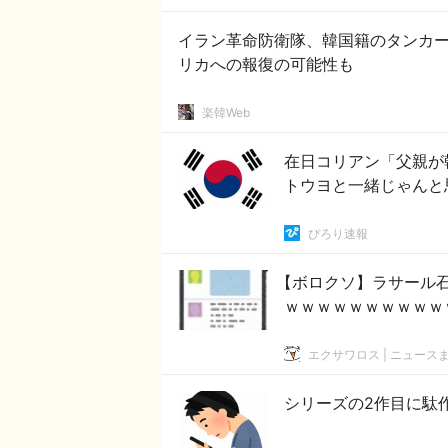
イラン革命防衛隊、韓国籍のタンカー
リカへの報復の可能性も
楽韓Web
在日コリアン「父親が韓
トウヨと一緒じゃんと
ぴろり速報
【ボロクソ】ラサール石
ｗｗｗｗｗｗｗｗｗｗ
エクサワロス | ニュース
シリーズの2作目に駄