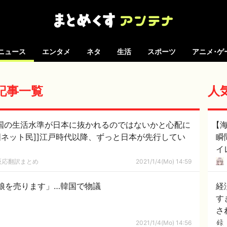
ニュース
エンタメ
ネタ
生活
スポーツ
アニメ･ゲ
の記事一覧
人
韓国の生活水準が日本に抜かれるのではないかと心配に
【
国ネット民]]江戸時代以降、ずっと日本が先行してい
瞬
イ
に
反応翻訳まとめ
2021/1/4(Mo) 14:59
て
娘を売ります」…韓国で物議
経
す
さ
2021/1/4(Mo) 14:56