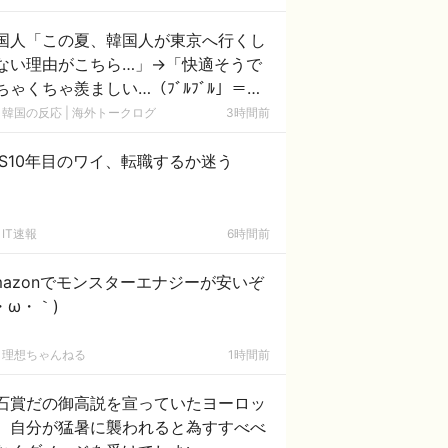
国人「この夏、韓国人が東京へ行くし
ない理由がこちら…」→「快適そうで
ちゃくちゃ羨ましい…（ﾌﾞﾙﾌﾞﾙ」＝韓
の反応
韓国の反応 | 海外トークログ
3時間前
ES10年目のワイ、転職するか迷う
IT速報
6時間前
mazonでモンスターエナジーが安いぞ
´・ω・｀)
理想ちゃんねる
1時間前
石賞だの御高説を宣っていたヨーロッ
、自分が猛暑に襲われると為すすべべ