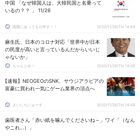
中国 「なぜ韓国人は、大韓民国と名乗って
いるの？？ 」 11/26
国難にあってもの申す！！
2020/11/26(Th) 14:49
麻生氏、日本のコロナ対応「世界中が日本
の民度が高いと言っているんだからいいじ
ゃないか」
ちゃんとめ！
2020/11/26(Th) 14:48
【速報】NEOGEOのSNK、サウジアラビアの
富豪に買われ一気にゲーム業界の頂点へ
まいにちにゅーす
2020/11/26(Th) 14:48
歯医者さん「赤い紙を噛んでくださいね～」ワイ「（なん
やこれ…）」