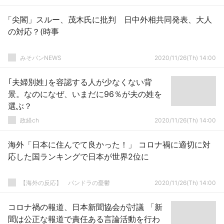
「尖閣」スルー、茂木氏に批判 日中外相共同発表、大人
の対応？(時事
みそパンNEWS
2020/11/26(Th) 14:00
｢夫婦別姓｣を容認する人が少なくない背
景。なのになぜ、いまだに96％が夫の姓を
選ぶ？
政経ch
2020/11/26(Th) 14:00
海外「日本に住んでて良かった！」 コロナ禍に適切に対
応した国ランキングで日本が世界2位に
【海外の反応】 パンドラの憂鬱
2020/11/26(Th) 14:00
コロナ禍の報道、日本新聞協会が討議 「新
聞は公正な報道で責任ある言論活動を行わ