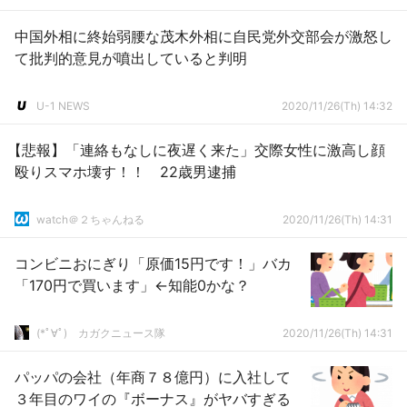
中国外相に終始弱腰な茂木外相に自民党外交部会が激怒し
て批判的意見が噴出していると判明
U-1 NEWS
2020/11/26(Th) 14:32
【悲報】「連絡もなしに夜遅く来た」交際女性に激高し顔
殴りスマホ壊す！！ 22歳男逮捕
watch＠２ちゃんねる
2020/11/26(Th) 14:31
コンビニおにぎり「原価15円です！」バカ
「170円で買います」←知能0かな？
(*ﾟ∀ﾟ)ゞカガクニュース隊
2020/11/26(Th) 14:31
パッパの会社（年商７８億円）に入社して
３年目のワイの『ボーナス』がヤバすぎる