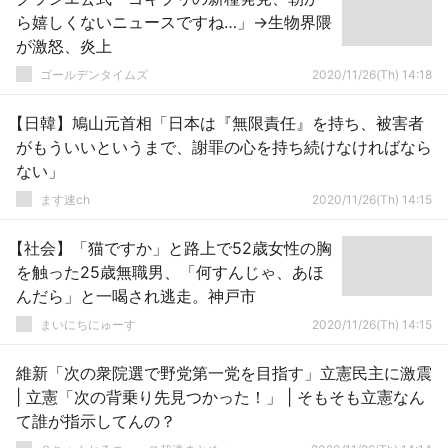
ら嬉しくないニュースですね…」→生物界隈
が激怒、炎上
ゴールデンタイムズ
2020/11/26(Th) 14:18
【日韓】鳩山元首相「日本は『無限責任』を持ち、被害者
がもういいというまで、謝罪の心を持ち続けなければなら
ない」
ます速ch
2020/11/26(Th) 14:15
【社会】「猫ですか」と路上で52歳女性の胸
を触った25歳無職男、「何すんじゃ、あほ
んだら」と一喝され逃走。神戸市
まいにちにゅーす
2020/11/26(Th) 14:15
維新「次の衆院選で野党第一党を目指す」立憲民主に激震
| 立憲「次の背乗り先見つかった！」 | そもそも立憲なん
て誰が指示してんの？