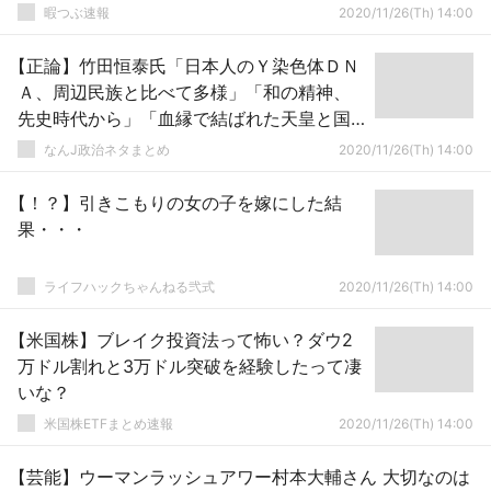
暇つぶ速報
2020/11/26(Th) 14:00
【正論】竹田恒泰氏「日本人のＹ染色体ＤＮ
Ａ、周辺民族と比べて多様」「和の精神、
先史時代から」「血縁で結ばれた天皇と国
民」
なんJ政治ネタまとめ
2020/11/26(Th) 14:00
【！？】引きこもりの女の子を嫁にした結
果・・・
ライフハックちゃんねる弐式
2020/11/26(Th) 14:00
【米国株】ブレイク投資法って怖い？ダウ2
万ドル割れと3万ドル突破を経験したって凄
いな？
米国株ETFまとめ速報
2020/11/26(Th) 14:00
【芸能】ウーマンラッシュアワー村本大輔さん 大切なのは