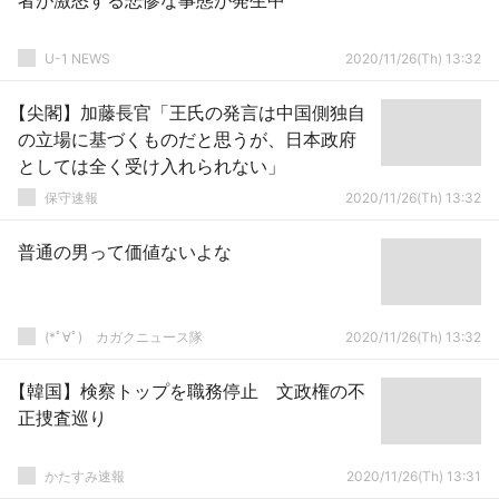
者が激怒する悲惨な事態が発生中
U-1 NEWS
2020/11/26(Th) 13:32
【尖閣】加藤長官「王氏の発言は中国側独自
の立場に基づくものだと思うが、日本政府
としては全く受け入れられない」
保守速報
2020/11/26(Th) 13:32
普通の男って価値ないよな
(*ﾟ∀ﾟ)ゞカガクニュース隊
2020/11/26(Th) 13:32
【韓国】検察トップを職務停止 文政権の不
正捜査巡り
かたすみ速報
2020/11/26(Th) 13:31