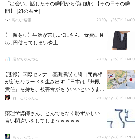
「出会い」話したその瞬間から僕は動く【その日その瞬
間】 [幻の右★]
暇つぶ速報
2020/11/26(Th) 14:00
【画像あり】生活が苦しいOLさん、食費に月
5万円使ってしまい炎上
投資ちゃんねる
2020/11/26(Th) 14:00
【悲報】国際セミナー基調演説で鳩山元首相
が新たなワードを生み出す「日本は『無限
責任』を持ち、被害者がもういいというま
で、謝罪の心を持ち続けなければならな
おーるじゃんる
2020/11/26(Th) 14:00
い」
薬理学講師さん、とんでもなく恥ずかしい
言い間違いをしてしまうｗｗｗｗ
もりえってぃー
2020/11/26(Th) 14:00