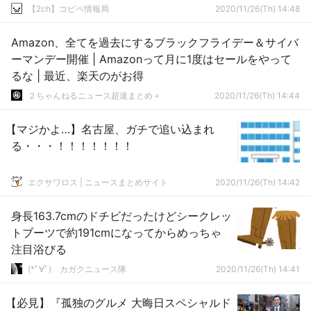
【2ch】コピペ情報局
2020/11/26(Th) 14:48
Amazon、全てを過去にするブラックフライデー＆サイバ
ーマンデー開催 | Amazonって月に1度はセールをやって
るな | 最近、楽天のがお得
２ちゃんねるニュース超速まとめ＋
2020/11/26(Th) 14:44
【マジかよ…】名古屋、ガチで追い込まれ
る・・・！！！！！！！
エクサワロス | ニュースまとめサイト
2020/11/26(Th) 14:42
身長163.7cmのドチビだったけどシークレッ
トブーツで約191cmになってからめっちゃ
注目浴びる
(*ﾟ∀ﾟ)ゞカガクニュース隊
2020/11/26(Th) 14:41
【必見】『孤独のグルメ 大晦日スペシャルド