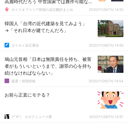
高麗時代だろう 中世国家では農作可能な土
地が限られるし、そもそも人口が違うのだ
ボイスオブコリア韓国の反応翻訳まとめ
2020/11/26(Th) 14:55
(笑)
韓国人「台湾の近代建築を見てみよう」
→「それ日本が建てたんだろ」
カイカイ反応通信
2020/11/26(Th) 14:55
鳩山元首相「日本は無限責任を持ち、被害
者がもういいというまで、謝罪の心を持ち
続けなければならない」
厳選！韓国情報
2020/11/26(Th) 14:54
お前ら正直にモテる？
(*ﾟ∀ﾟ)ゞカガクニュース隊
2020/11/26(Th) 14:51