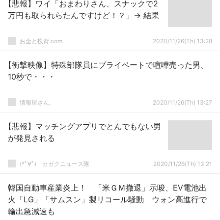
【悲報】ワイ「おまわりさん、スナックで2
万円も取られらたんですけど！？」→ 結果
お金と投資.com
2020/11/26(Th) 13:28
【衝撃映像】特殊部隊員にプライベートで喧嘩売った男、
10秒で・・・
情報屋さん。
2020/11/26(Th) 13:27
【悲報】マッチングアプリでとんでもない男
が発見される
(*ﾟ∀ﾟ)ゞカガクニュース隊
2020/11/26(Th) 13:21
韓国自動車産業炎上！ 「米ＧＭ撤退」示唆、EV電池出
火「LG」「サムスン」製リコール騒動 ウォン高進行で
輸出急減速も