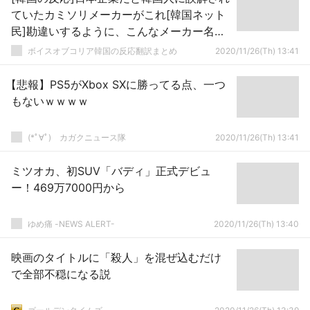
ていたカミソリメーカーがこれ[韓国ネット
民]勘違いするように、こんなメーカー名に
したんだろうな
ボイスオブコリア韓国の反応翻訳まとめ
2020/11/26(Th) 13:41
【悲報】PS5がXbox SXに勝ってる点、一つ
もないｗｗｗｗ
(*ﾟ∀ﾟ)ゞカガクニュース隊
2020/11/26(Th) 13:41
ミツオカ、初SUV「バディ」正式デビュ
ー！469万7000円から
ゆめ痛 -NEWS ALERT-
2020/11/26(Th) 13:40
映画のタイトルに「殺人」を混ぜ込むだけ
で全部不穏になる説