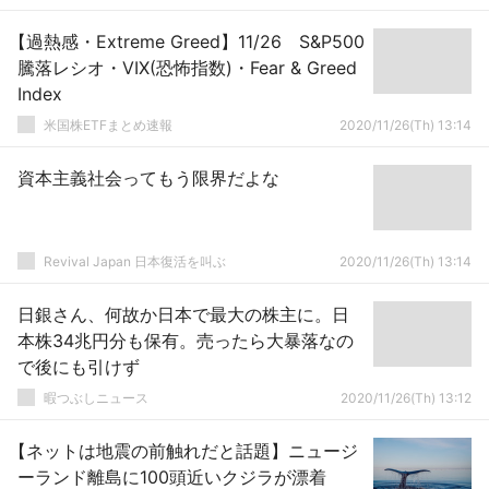
【過熱感・Extreme Greed】11/26 S&P500
騰落レシオ・VIX(恐怖指数)・Fear & Greed
Index
米国株ETFまとめ速報
2020/11/26(Th) 13:14
資本主義社会ってもう限界だよな
Revival Japan 日本復活を叫ぶ
2020/11/26(Th) 13:14
日銀さん、何故か日本で最大の株主に。日
本株34兆円分も保有。売ったら大暴落なの
で後にも引けず
暇つぶしニュース
2020/11/26(Th) 13:12
【ネットは地震の前触れだと話題】ニュージ
ーランド離島に100頭近いクジラが漂着