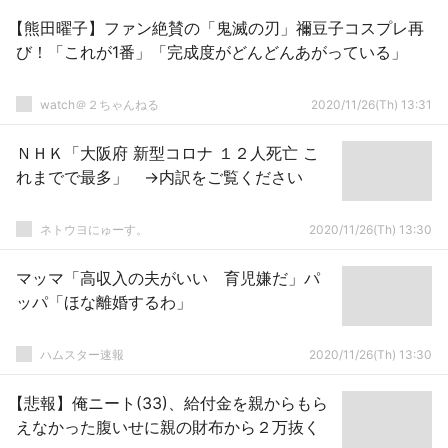
【熊田曜子】ファン絶賛の「鬼滅の刃」禰豆子コスプレ再
び！「これが1番」「完成度がどんどんあがっている」
watch＠２ちゃんねる
2020/11/26(Th) 13:31
ＮＨＫ「大阪府 新型コロナ １２人死亡 こ
れまでで最多」 →内訳をご覧ください
ネトウヨにゅーす。
2020/11/26(Th) 13:30
マッマ「高収入の夫がいい 育児嫌だ」パ
ッパ「ほな離婚するわ」
ハムスター速報
2020/11/26(Th) 13:30
【悲報】俺ニート(33)、給付金を親からもら
えなかった腹いせに親の財布から２万抜く