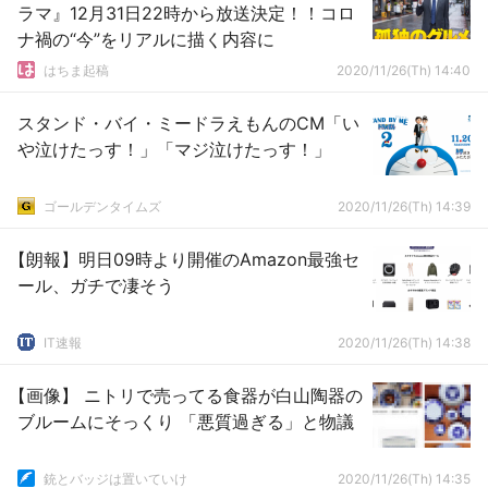
ラマ』12月31日22時から放送決定！！コロ
ナ禍の“今”をリアルに描く内容に
はちま起稿
2020/11/26(Th) 14:40
スタンド・バイ・ミードラえもんのCM「い
や泣けたっす！」「マジ泣けたっす！」
ゴールデンタイムズ
2020/11/26(Th) 14:39
【朗報】明日09時より開催のAmazon最強セ
ール、ガチで凄そう
IT速報
2020/11/26(Th) 14:38
【画像】 ニトリで売ってる食器が白山陶器の
ブルームにそっくり 「悪質過ぎる」と物議
銃とバッジは置いていけ
2020/11/26(Th) 14:35