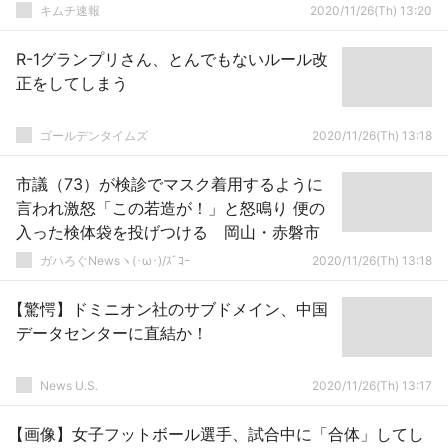
キムチ速報
2020/11/26(Th) 13:20
R-1グランプリさん、とんでもないルール改
正をしてしまう
ゴールデンタイムズ
2020/11/26(Th) 13:18
市議（73）が検診でマスク着用するように
言われ激怒「この若造が！」と怒鳴り 便の
入った検体袋を投げつける 岡山・赤磐市
ガハろぐNewsヽ(･ω･)/ｽﾞｺｰ
2020/11/26(Th) 13:18
【驚愕】ドミニオン社のサブドメイン、中国
データセンターに直結か！
News U.S.
2020/11/26(Th) 13:17
【画像】女子フットボール選手、試合中に「合体」してし