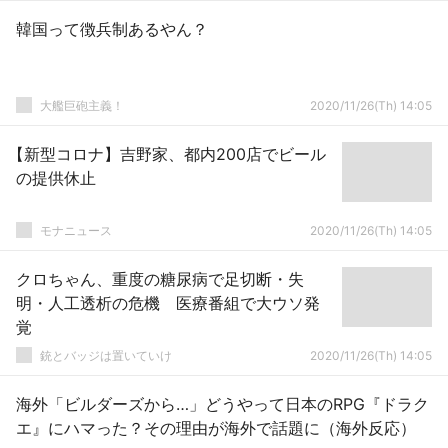
韓国って徴兵制あるやん？
大艦巨砲主義！
2020/11/26(Th) 14:05
【新型コロナ】吉野家、都内200店でビール
の提供休止
モナニュース
2020/11/26(Th) 14:05
クロちゃん、重度の糖尿病で足切断・失
明・人工透析の危機 医療番組で大ウソ発
覚
銃とバッジは置いていけ
2020/11/26(Th) 14:05
海外「ビルダーズから…」どうやって日本のRPG『ドラク
エ』にハマった？その理由が海外で話題に（海外反応）