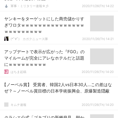
軍事・ミリタリー速報☆彡
2020/11/26(Th) 14:22
ヤンキーをターゲットにした商売儲かりす
ぎワロタｗｗｗｗｗｗｗｗｗｗｗｗｗｗｗ
ｗｗｗｗｗｗｗｗｗ
(*ﾟ∀ﾟ)ゞカガクニュース隊
2020/11/26(Th) 14:21
アップデートで表示が広がった『FGO』の
マイルームが完全にアレなホテルだと話題
にｗｗｗｗｗｗｗｗｗ
はちま起稿
2020/11/26(Th) 14:20
【ノーベル賞】 受賞者、韓国2人vs日本30人…この差はな
ぜ？～ノーベル賞目標の日本学術振興会、原爆製造隠蔽
キムチ速報
2020/11/26(Th) 14:20
クラシエ公式「ゴキブリの新種発見、朝か