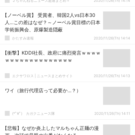
２ちゃんねるニュース超速まとめ＋
2020/11/26(Th) 14:14
【ノーベル賞】 受賞者、韓国2人vs日本30
人…この差はなぜ？～ノーベル賞目標の日本
学術振興会、原爆製造隠蔽
かたすみ速報
2020/11/26(Th) 14:14
【衝撃】KDDI社長、政府に痛烈発言ｗｗｗｗ
ｗｗｗｗｗｗｗｗｗｗｗｗｗｗ
エクサワロス | ニュースまとめサイト
2020/11/26(Th) 14:13
ワイ（旅行代理店って必要か…？）
(*ﾟ∀ﾟ)ゞカガクニュース隊
2020/11/26(Th) 14:11
【悲報】なぜか炎上したマルちゃん正麺の漫