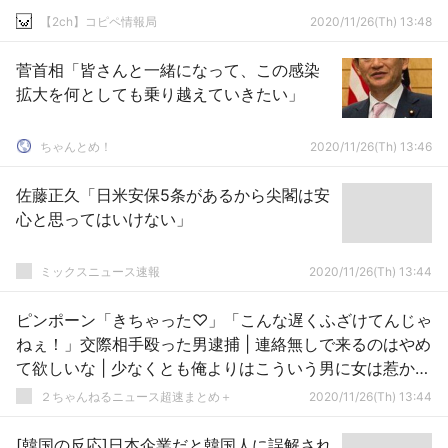
【2ch】コピペ情報局
2020/11/26(Th) 13:48
菅首相「皆さんと一緒になって、この感染
拡大を何としても乗り越えていきたい」
ちゃんとめ！
2020/11/26(Th) 13:46
佐藤正久「日米安保5条があるから尖閣は安
心と思ってはいけない」
ミックスニュース速報
2020/11/26(Th) 13:44
ピンポーン「きちゃった♡」「こんな遅くふざけてんじゃ
ねぇ！」交際相手殴った男逮捕 | 連絡無しで来るのはやめ
て欲しいな | 少なくとも俺よりはこういう男に女は惹かれ
るんだよな
２ちゃんねるニュース超速まとめ＋
2020/11/26(Th) 13:44
[韓国の反応]日本企業だと韓国人に誤解され