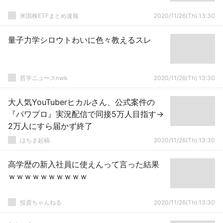
米国株ETFまとめ速報
2020/11/26(Th) 13:30
量子力学シロウトわいに色々教えるスレ
哲学ニュースnwk
2020/11/26(Th) 13:30
大人気YouTuberヒカルさん、公式案件の
『パワプロ』実況配信で同接5万人目指す→
2万人にすら届かず終了
はちま起稿
2020/11/26(Th) 13:30
高学歴の新入社員に使えんって言った結果
ｗｗｗｗｗｗｗｗｗｗ
投資ちゃんねる
2020/11/26(Th) 13:30