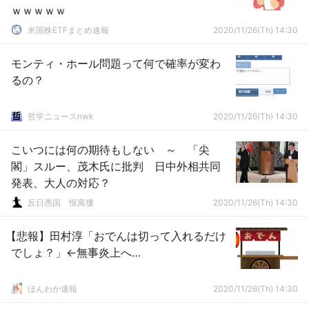
ｗｗｗｗｗ
米国株ETFまとめ速報
2020/11/26(Th) 14:30
モンティ・ホール問題って何で確率が変わ
るの？
哲学ニュースnwk
2020/11/26(Th) 14:30
こいつには何の期待もしない ～ 「尖
閣」スルー、茂木氏に批判 日中外相共同
発表、大人の対応？
反日愚国 恨寓瘻
2020/11/26(Th) 14:30
【悲報】田村淳「おでんは切って入れるだけ
でしょ？」←無事炎上へ…
ほんわか速報
2020/11/26(Th) 14:30