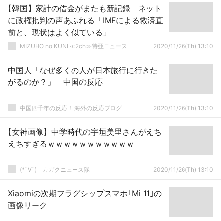
【韓国】家計の借金がまたも新記録 ネット
に政権批判の声あふれる「IMFによる救済直
前と、現状はよく似ている」
MIZUHO no KUNI ≪2ch≫特亜ニュース
2020/11/26(Th) 13:10
中国人「なぜ多くの人が日本旅行に行きた
がるのか？」 中国の反応
中国四千年の反応！ 海外の反応ブログ
2020/11/26(Th) 13:10
【女神画像】中学時代の宇垣美里さんがえち
えちすぎるｗｗｗｗｗｗｗｗｗｗｗ
(*ﾟ∀ﾟ)ゞカガクニュース隊
2020/11/26(Th) 13:10
Xiaomiの次期フラグシップスマホ｢Mi 11｣の
画像リーク