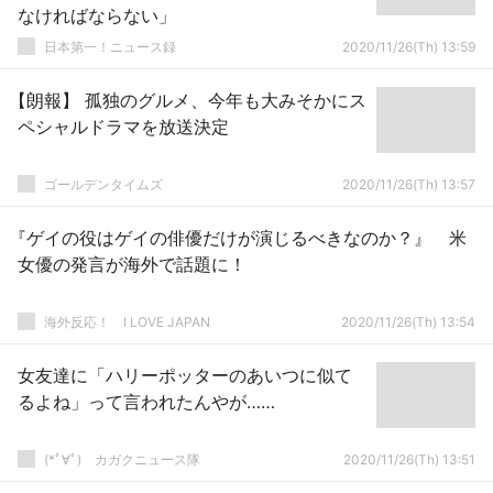
なければならない」
日本第一！ニュース録
2020/11/26(Th) 13:59
【朗報】 孤独のグルメ、今年も大みそかにス
ペシャルドラマを放送決定
ゴールデンタイムズ
2020/11/26(Th) 13:57
『ゲイの役はゲイの俳優だけが演じるべきなのか？』 米
女優の発言が海外で話題に！
海外反応！ I LOVE JAPAN
2020/11/26(Th) 13:54
女友達に「ハリーポッターのあいつに似て
るよね」って言われたんやが……
(*ﾟ∀ﾟ)ゞカガクニュース隊
2020/11/26(Th) 13:51