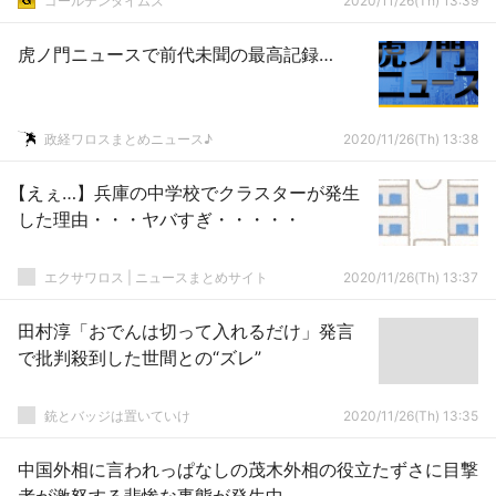
ゴールデンタイムズ
2020/11/26(Th) 13:39
虎ノ門ニュースで前代未聞の最高記録…
政経ワロスまとめニュース♪
2020/11/26(Th) 13:38
【えぇ…】兵庫の中学校でクラスターが発生
した理由・・・ヤバすぎ・・・・・
エクサワロス | ニュースまとめサイト
2020/11/26(Th) 13:37
田村淳「おでんは切って入れるだけ」発言
で批判殺到した世間との“ズレ”
銃とバッジは置いていけ
2020/11/26(Th) 13:35
中国外相に言われっぱなしの茂木外相の役立たずさに目撃