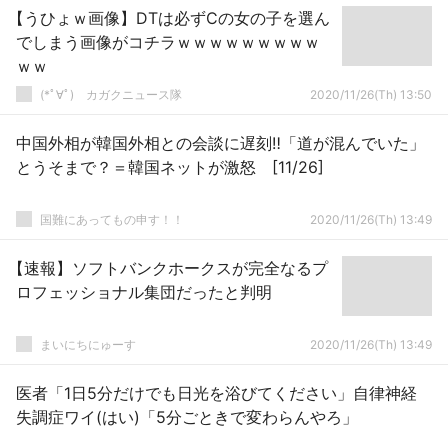
【うひょｗ画像】DTは必ずCの女の子を選ん
でしまう画像がコチラｗｗｗｗｗｗｗｗｗ
ｗｗ
(*ﾟ∀ﾟ)ゞカガクニュース隊
2020/11/26(Th) 13:50
中国外相が韓国外相との会談に遅刻‼️「道が混んでいた」
とうそまで？＝韓国ネットが激怒 [11/26]
国難にあってもの申す！！
2020/11/26(Th) 13:49
【速報】ソフトバンクホークスが完全なるプ
ロフェッショナル集団だったと判明
まいにちにゅーす
2020/11/26(Th) 13:49
医者「1日5分だけでも日光を浴びてください」自律神経
失調症ワイ(はい)「5分ごときで変わらんやろ」