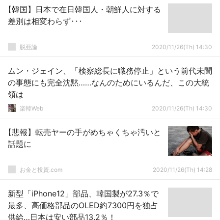
【韓国】日本で在日韓国人・朝鮮人に対する
差別は相変わらず･･･
脱亜論
2020/11/26(Th) 14:30
ムン・ジェイン、「検察総長に職務停止」という前代未聞
の事態にも完全沈黙……なんのためにいるんだ、この大統
領は
楽韓Web
2020/11/26(Th) 14:30
【悲報】転売ヤーの手がめちゃくちゃ汚いと
話題に
お金と投資.com
2020/11/26(Th) 14:28
新型「iPhone12」部品、韓国製が27.3％で
最多、高価格部品のOLED約7300円を独占
供給…日本は安い部品13.2％！