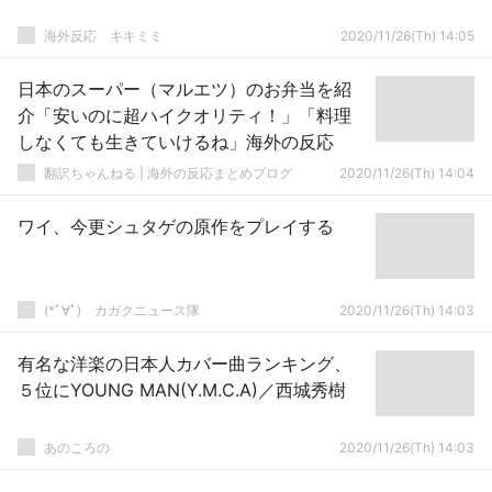
­海外反応 キキミミ
2020/11/26(Th) 14:05
日本のスーパー（マルエツ）のお弁当を紹
介「安いのに超ハイクオリティ！」「料理
しなくても生きていけるね」海外の反応
翻訳ちゃんねる | 海外の反応まとめブログ
2020/11/26(Th) 14:04
ワイ、今更シュタゲの原作をプレイする
(*ﾟ∀ﾟ)ゞカガクニュース隊
2020/11/26(Th) 14:03
有名な洋楽の日本人カバー曲ランキング、
５位にYOUNG MAN(Y.M.C.A)／西城秀樹
あのころの
2020/11/26(Th) 14:03