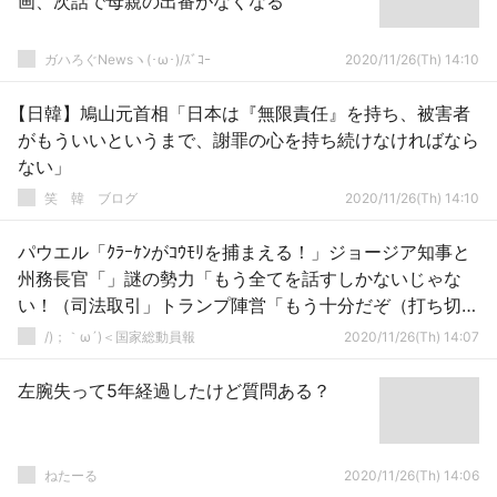
画、次話で母親の出番がなくなる
ガハろぐNewsヽ(･ω･)/ｽﾞｺｰ
2020/11/26(Th) 14:10
【日韓】鳩山元首相「日本は『無限責任』を持ち、被害者
がもういいというまで、謝罪の心を持ち続けなければなら
ない」
笑 韓 ブログ
2020/11/26(Th) 14:10
パウエル「ｸﾗｰｹﾝがｺｳﾓﾘを捕まえる！」ジョージア知事と
州務長官「」謎の勢力「もう全てを話すしかないじゃな
い！（司法取引」トランプ陣営「もう十分だぞ（打ち切り
宣言」→
/)；｀ω´)＜国家総動員報
2020/11/26(Th) 14:07
左腕失って5年経過したけど質問ある？
ねたーる
2020/11/26(Th) 14:06