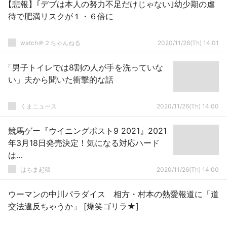
【悲報】｢デブは本人の努力不足だけじゃない｣幼少期の虐
待で肥満リスクが１・６倍に
watch＠２ちゃんねる
2020/11/26(Th) 14:01
「男子トイレでは8割の人が手を洗っていな
い」夫から聞いた衝撃的な話
くまニュース
2020/11/26(Th) 14:00
競馬ゲー『ウイニングポスト9 2021』2021
年3月18日発売決定！気になる対応ハード
は…
はちま起稿
2020/11/26(Th) 14:00
ウーマンの中川パラダイス 相方・村本の熱愛報道に「道
交法違反ちゃうか」 [爆笑ゴリラ★]