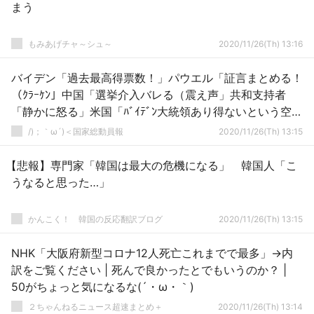
まう
もみあげチャ～シュ～
2020/11/26(Th) 13:16
バイデン「過去最高得票数！」パウエル「証言まとめる！
（ｸﾗｰｹﾝ」中国「選挙介入バレる（震え声」共和支持者
「静かに怒る」米国「ﾊﾞｲﾃﾞﾝ大統領あり得ないという空
気！」→
/)；｀ω´)＜国家総動員報
2020/11/26(Th) 13:15
【悲報】専門家「韓国は最大の危機になる」 韓国人「こ
うなると思った…」
かんこく！ 韓国の反応翻訳ブログ
2020/11/26(Th) 13:15
NHK「大阪府新型コロナ12人死亡これまでで最多」→内
訳をご覧ください | 死んで良かったとでもいうのか？ |
50がちょっと気になるな(´・ω・｀)
２ちゃんねるニュース超速まとめ＋
2020/11/26(Th) 13:14