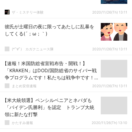
ザ・ミステリー体験
2020/11/26(Th) 13:11
彼氏が土曜日の夜に限ってあたしに乱暴を
してくる(´；ω；｀)
(*ﾟ∀ﾟ)ゞカガクニュース隊
2020/11/26(Th) 13:11
【速報！米国防総省宣戦布告・開戦！】
「KRAKEN」はDOD/国防総省のサイバー戦
争プログラムです！私たちは戦争中です！
「Kraken」は国防総省が運営し不正行為の
まとめ安倍速報
2020/11/26(Th) 13:11
証拠を取得します！
【米大統領選】ペンシルベニアとネバダも
「バイデン氏勝利」を認定 トランプ大統
領に新たな打撃
かたすみ速報
2020/11/26(Th) 13:10