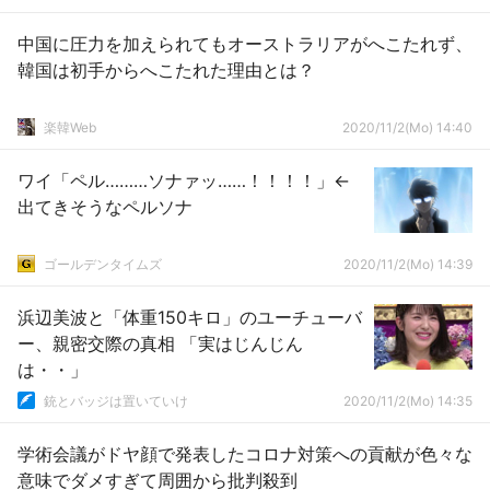
中国に圧力を加えられてもオーストラリアがへこたれず、
韓国は初手からへこたれた理由とは？
楽韓Web
2020/11/2(Mo) 14:40
ワイ「ペル………ソナァッ……！！！！」←
出てきそうなペルソナ
ゴールデンタイムズ
2020/11/2(Mo) 14:39
浜辺美波と「体重150キロ」のユーチューバ
ー、親密交際の真相 「実はじんじん
は・・」
銃とバッジは置いていけ
2020/11/2(Mo) 14:35
学術会議がドヤ顔で発表したコロナ対策への貢献が色々な
意味でダメすぎて周囲から批判殺到