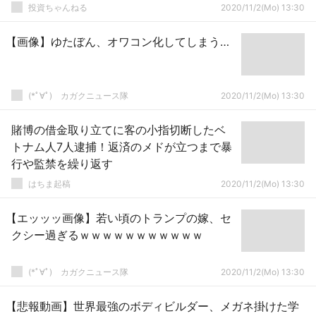
投資ちゃんねる
2020/11/2(Mo) 13:30
【画像】ゆたぼん、オワコン化してしまう…
(*ﾟ∀ﾟ)ゞカガクニュース隊
2020/11/2(Mo) 13:30
賭博の借金取り立てに客の小指切断したベ
トナム人7人逮捕！返済のメドが立つまで暴
行や監禁を繰り返す
はちま起稿
2020/11/2(Mo) 13:30
【エッッッ画像】若い頃のトランプの嫁、セ
クシー過ぎるｗｗｗｗｗｗｗｗｗｗｗ
(*ﾟ∀ﾟ)ゞカガクニュース隊
2020/11/2(Mo) 13:30
【悲報動画】世界最強のボディビルダー、メガネ掛けた学