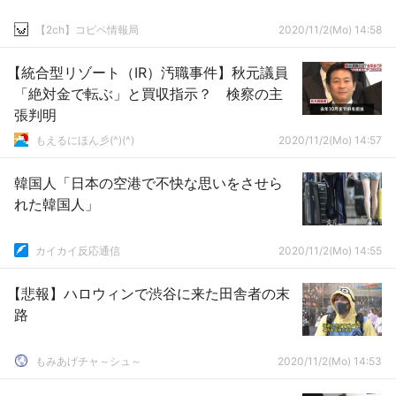
【2ch】コピペ情報局
2020/11/2(Mo) 14:58
【統合型リゾート（IR）汚職事件】秋元議員
「絶対金で転ぶ」と買収指示？ 検察の主
張判明
もえるにほん彡(^)(^)
2020/11/2(Mo) 14:57
韓国人「日本の空港で不快な思いをさせら
れた韓国人」
カイカイ反応通信
2020/11/2(Mo) 14:55
【悲報】ハロウィンで渋谷に来た田舎者の末
路
もみあげチャ～シュ～
2020/11/2(Mo) 14:53