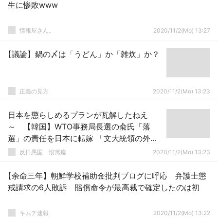
生に惨敗www
情報屋さん。
2020/11/2(Mo) 13:27
【議論】鍋の〆は「うどん」か「雑炊」か？
正義の見方
2020/11/2(Mo) 13:23
日本を懲らしめるプランが瓦解したねえ
～ 【韓国】WTO事務局長選の兪氏「落
選」の責任を日本に転嫁 「文大統領の外交
力のなさの結果。韓国は支持しなかった国
反日愚国 恨寓瘻
2020/11/2(Mo) 13:23
を批判』
【余命三年】朝鮮学校補助金批判ブログに呼応 弁護士懲
戒請求の6人敗訴 賠償命令が最高裁で確定したのは初
キムチ速報
2020/11/2(Mo) 13:22