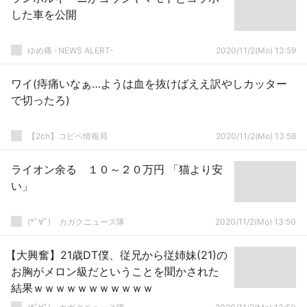
した車を公開
ゆめ痛 -NEWS ALERT-
2020/11/2(Mo) 13:59
ワイ(痔痛いなぁ…ようは血を抜けばええ訳やしカッター
で切ったろ)
【2ch】コピペ情報局
2020/11/2(Mo) 13:58
ライオン余る １０～２０万円 「猫より安
い」
(*ﾟ∀ﾟ)ゞカガクニュース隊
2020/11/2(Mo) 13:50
【大興奮】21歳DT僕、従兄から従姉妹(21)の
お胸がメロン級だということを聞かされた
結果ｗｗｗｗｗｗｗｗｗｗｗ