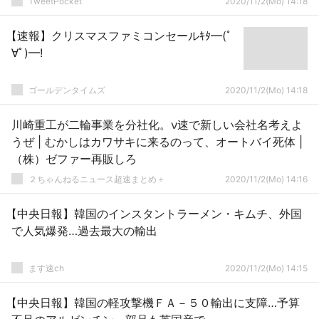
TweetPocket
2020/11/2(Mo) 14:18
【速報】クリスマスファミコンセールｷﾀ━(ﾟ
∀ﾟ)━!
ゴールデンタイムズ
2020/11/2(Mo) 14:18
川崎重工が二輪事業を分社化。ν速で新しい会社名考えよ
うぜ | むかしはカワサキに来るのって、オートバイ死体 |
（株）ゼファー再販しろ
２ちゃんねるニュース超速まとめ＋
2020/11/2(Mo) 14:16
【中央日報】韓国のインスタントラーメン・キムチ、外国
で人気爆発…過去最大の輸出
ます速ch
2020/11/2(Mo) 14:15
【中央日報】韓国の軽攻撃機ＦＡ－５０輸出に支障…予算