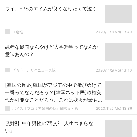
ワイ、FPSのエイムが良くなりたくて泣く
IT速報
2020/11/2(Mo) 13:40
純粋な疑問なんやけど大学進学ってなんか
意味あんの？
(*ﾟ∀ﾟ)ゞカガクニュース隊
2020/11/2(Mo) 13:40
[韓国の反応]韓国がアジアの中で飛びぬけて
一番ってなんだろう？[韓国ネット民]政権交
代が可能なことだろう、これは我々が最も
先を行っていることである
ボイスオブコリア韓国の反応翻訳まとめ
2020/11/2(Mo) 13:39
【悲報】中年男性の7割が「人生つまらな
い」