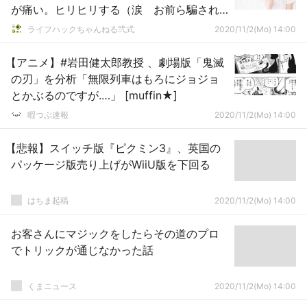
が痛い。ヒリヒリする（涙 お前ら騙され
るな?
ライフハックちゃんねる弐式
2020/11/2(Mo) 14:00
【アニメ】#岩田健太郎教授 、劇場版「鬼滅
の刃」を分析「無限列車はもろにジョジョ
とかぶるのですが.…」 [muffin★]
暇つぶ速報
2020/11/2(Mo) 14:00
【悲報】スイッチ版『ピクミン3』、英国の
パッケージ版売り上げがWiiU版を下回る
はちま起稿
2020/11/2(Mo) 14:00
お客さんにマジックをしたらその道のプロ
でトリックが通じなかった話
くまニュース
2020/11/2(Mo) 14:00