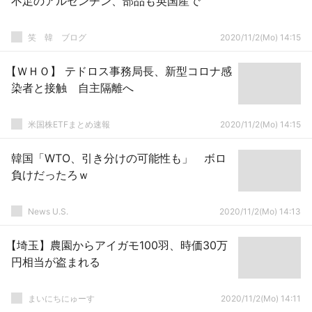
不足のアルゼンチン、部品も英国産で
笑 韓 ブログ
2020/11/2(Mo) 14:15
【ＷＨＯ】 テドロス事務局長、新型コロナ感
染者と接触 自主隔離へ
米国株ETFまとめ速報
2020/11/2(Mo) 14:15
韓国「WTO、引き分けの可能性も」 ボロ
負けだったろｗ
News U.S.
2020/11/2(Mo) 14:13
【埼玉】農園からアイガモ100羽、時価30万
円相当が盗まれる
まいにちにゅーす
2020/11/2(Mo) 14:11