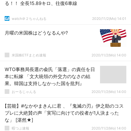
る！！ 全長15.89キロ、往復6車線
watch＠２ちゃんねる
2020/11/2(Mo) 14:01
月曜の米国株はどうなるんや?
米国株ETFまとめ速報
2020/11/2(Mo) 14:00
WTO事務局長選の兪氏「落選」の責任を日
本に転嫁 「文大統領の外交力のなさの結
果。韓国は支持しなかった国を批判』
おーるじゃんる
2020/11/2(Mo) 14:00
【芸能】#なかやまきんに君 、『鬼滅の刃』伊之助のコス
プレに大絶賛の声「実写に向けての役者が1人決まった
な」 [湛然★]
暇つぶ速報
2020/11/2(Mo) 14:00