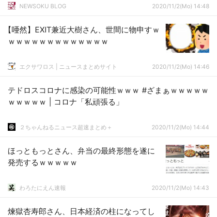
NEWSOKU BLOG
2020/11/2(Mo) 14:48
【唖然】EXIT兼近大樹さん、世間に物申すｗ
ｗｗｗｗｗｗｗｗｗｗｗｗｗ
エクサワロス | ニュースまとめサイト
2020/11/2(Mo) 14:46
テドロスコロナに感染の可能性ｗｗｗ #ざまぁｗｗｗｗｗ
ｗｗｗｗｗ | コロナ「私頑張る」
２ちゃんねるニュース超速まとめ＋
2020/11/2(Mo) 14:44
ほっともっとさん、弁当の最終形態を遂に
発売するｗｗｗｗｗ
わろたにえん速報
2020/11/2(Mo) 14:43
煉獄杏寿郎さん、日本経済の柱になってし