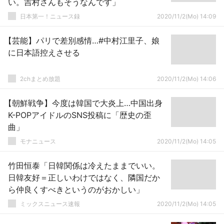
い。吉村さんもそうなんです」
日本第一！ニュース録
2020/11/2(Mo) 14:09
【芸能】パリで差別感情…#中村江里子、娘
に日本語控えさせる
2chまとめ放題
2020/11/2(Mo) 14:06
【朝鮮戦争】今度は韓国で大炎上…中国出身
K-POPアイドルのSNS投稿に「歴史の歪
曲」
モナニュース
2020/11/2(Mo) 14:05
竹田恒泰「日韓関係は冷えたままでいい。
日韓友好＝正しいわけではなく、隣国だか
ら仲良くすべきというのがおかしい」
ミックスニュース速報
2020/11/2(Mo) 14:05