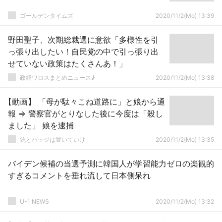
ゴールデンタイムズ
2020/11/2(Mo) 13:39
野田聖子、次期総裁選に意欲「多様性を引
っ張り出したい！自民党の中で引っ張り出
せていない政策はたくさんあ！」
政経ワロスまとめニュース♪
2020/11/2(Mo) 13:38
【動画】 「母が駄々こね道路に」と娘から通
報 ⇒ 警察官がとりなした後に今度は「殺し
ました」 娘を逮捕
銃とバッジは置いていけ
2020/11/2(Mo) 13:35
バイデン候補の当選予測に韓国人が学習能力ゼロの楽観的
すぎるコメントを垂れ流して日本側呆れ
U-1 NEWS
2020/11/2(Mo) 13:32