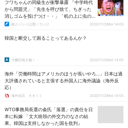
フワちゃんの同級生が衝撃暴露 「中学時代
から問題児」「先生を呼び捨て、ちぎった
消しゴムを投げつけ・・」「机の上に虫の
死骸を置いて・・」
銃とバッジは置いていけ
2020/11/2(Mo) 14:05
韓国と断交して困ることってあるんか？
大艦巨砲主義！
2020/11/2(Mo) 14:05
海外「労働時間はアメリカのほうが長いやろ…」日本は過
大評価されていると主張する外国人に海外議論（海外反
応）
­海外反応 キキミミ
2020/11/2(Mo) 14:05
WTO事務局長選の兪氏「落選」の責任を日
本に転嫁 「文大統領の外交力のなさの結
果。韓国は支持しなかった国を批判』