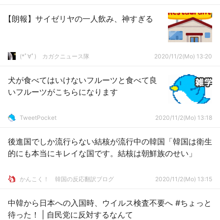
【朗報】サイゼリヤの一人飲み、神すぎる
(*ﾟ∀ﾟ)ゞカガクニュース隊
2020/11/2(Mo) 13:20
犬が食べてはいけないフルーツと食べて良
いフルーツがこちらになります
TweetPocket
2020/11/2(Mo) 13:18
後進国でしか流行らない結核が流行中の韓国「韓国は衛生
的にも本当にキレイな国です。結核は朝鮮族のせい」
かんこく！ 韓国の反応翻訳ブログ
2020/11/2(Mo) 13:15
中韓から日本への入国時、ウイルス検査不要へ #ちょっと
待った！ | 自民党に反対するなんて