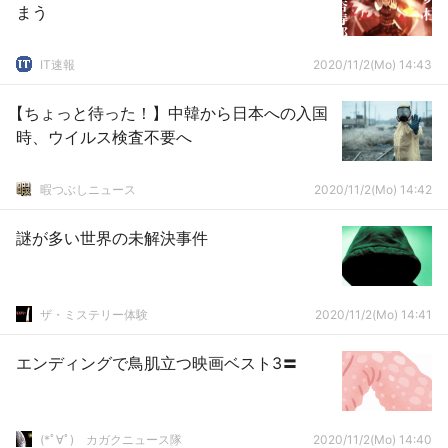
まう
IT速報
2020/11/2(Mo) 14:43
【ちょっと待った！】中韓から日本への入国
時、ウイルス検査不要へ
暇つぶしニュース
2020/11/2(Mo) 14:42
謎が多い世界の未解決事件
ザ・ミステリー体験
2020/11/2(Mo) 14:41
エンディングで鳥肌立つ映画ベスト3〓
(*ﾟ∀ﾟ)ゞカガクニュース隊
2020/11/2(Mo) 14:40