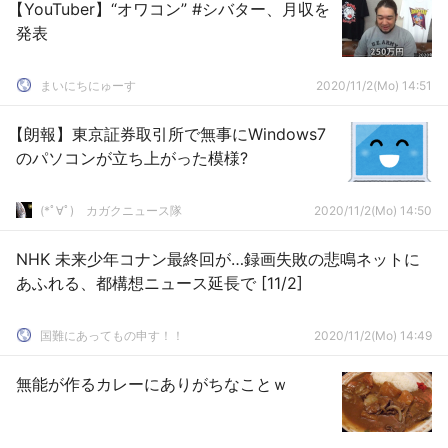
【YouTuber】“オワコン” #シバター、月収を
発表
まいにちにゅーす
2020/11/2(Mo) 14:51
【朗報】東京証券取引所で無事にWindows7
のパソコンが立ち上がった模様?
(*ﾟ∀ﾟ)ゞカガクニュース隊
2020/11/2(Mo) 14:50
NHK 未来少年コナン最終回が…録画失敗の悲鳴ネットに
あふれる、都構想ニュース延長で [11/2]
国難にあってもの申す！！
2020/11/2(Mo) 14:49
無能が作るカレーにありがちなことｗ