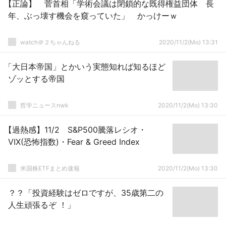
【正論】 菅首相「学術会議は閉鎖的な既得権益団体 長
年、ぶっ壊す機会を窺っていた」 かっけーｗ
watch＠２ちゃんねる
2020/11/2(Mo) 13:31
「大日本帝国」とかいう実態知れば知るほど
ゾッとする帝国
哲学ニュースnwk
2020/11/2(Mo) 13:30
【過熱感】11/2 S&P500騰落レシオ・
VIX(恐怖指数)・Fear & Greed Index
米国株ETFまとめ速報
2020/11/2(Mo) 13:30
？？「投資経験はゼロですが、35歳第二の
人生頑張るぞ ！」