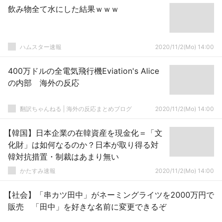
飲み物全て水にした結果ｗｗｗ
ハムスター速報
2020/11/2(Mo) 14:00
400万ドルの全電気飛行機Eviation's Alice
の内部 海外の反応
翻訳ちゃんねる | 海外の反応まとめブログ
2020/11/2(Mo) 14:00
【韓国】日本企業の在韓資産を現金化＝「文
化財」は如何なるのか？日本が取り得る対
韓対抗措置・制裁はあまり無い
かたすみ速報
2020/11/2(Mo) 14:00
【社会】「串カツ田中」がネーミングライツを2000万円で
販売 「田中」を好きな名前に変更できるぞ