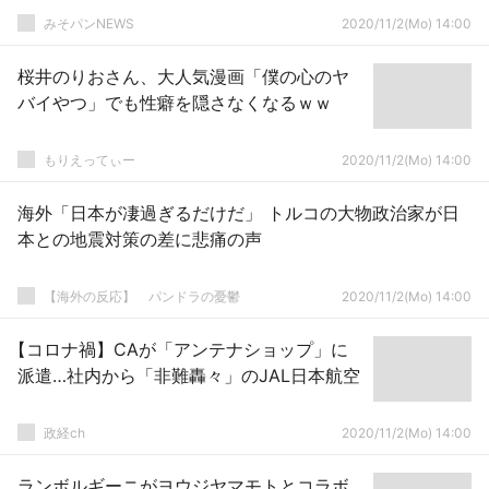
みそパンNEWS
2020/11/2(Mo) 14:00
桜井のりおさん、大人気漫画「僕の心のヤ
バイやつ」でも性癖を隠さなくなるｗｗ
もりえってぃー
2020/11/2(Mo) 14:00
海外「日本が凄過ぎるだけだ」 トルコの大物政治家が日
本との地震対策の差に悲痛の声
【海外の反応】 パンドラの憂鬱
2020/11/2(Mo) 14:00
【コロナ禍】CAが「アンテナショップ」に
派遣…社内から「非難轟々」のJAL日本航空
政経ch
2020/11/2(Mo) 14:00
ランボルギーニがヨウジヤマモトとコラボ