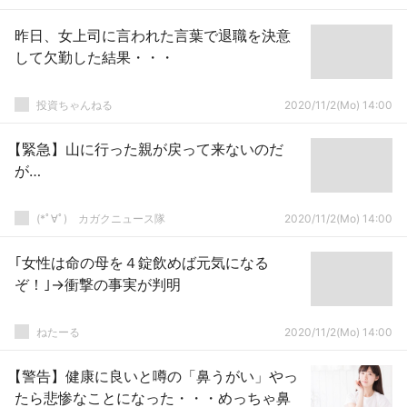
昨日、女上司に言われた言葉で退職を決意
して欠勤した結果・・・
投資ちゃんねる
2020/11/2(Mo) 14:00
【緊急】山に行った親が戻って来ないのだ
が…
(*ﾟ∀ﾟ)ゞカガクニュース隊
2020/11/2(Mo) 14:00
｢女性は命の母を４錠飲めば元気になる
ぞ！｣→衝撃の事実が判明
ねたーる
2020/11/2(Mo) 14:00
【警告】健康に良いと噂の「鼻うがい」やっ
たら悲惨なことになった・・・めっちゃ鼻