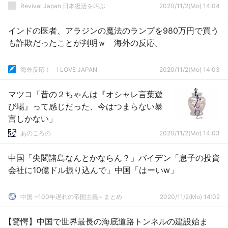
Revival Japan 日本復活を叫ぶ
2020/11/2(Mo) 14:04
インドの医者、アラジンの魔法のランプを980万円で買う
も詐欺だったことが判明ｗ 海外の反応。
海外反応！ I LOVE JAPAN
2020/11/2(Mo) 14:03
マツコ「昔の２ちゃんは『オシャレ言葉遊
び場』って感じだった、今はつまらない暴
言しかない」
あのころの
2020/11/2(Mo) 14:03
中国「尖閣諸島なんとかならん？」バイデン「息子の投資
会社に10億ドル振り込んで」中国「はーいw」
中国 ~100年遅れの帝国主義~ まとめ
2020/11/2(Mo) 14:02
【驚愕】中国で世界最長の海底道路トンネルの建設始ま