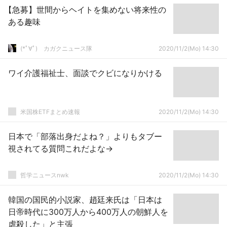
【急募】世間からヘイトを集めない将来性の
ある趣味
(*ﾟ∀ﾟ)ゞカガクニュース隊
2020/11/2(Mo) 14:30
ワイ介護福祉士、面談でクビになりかける
米国株ETFまとめ速報
2020/11/2(Mo) 14:30
日本で「部落出身だよね？」よりもタブー
視されてる質問これだよな→
哲学ニュースnwk
2020/11/2(Mo) 14:30
韓国の国民的小説家、趙廷来氏は「日本は
日帝時代に300万人から400万人の朝鮮人を
虐殺した」と主張