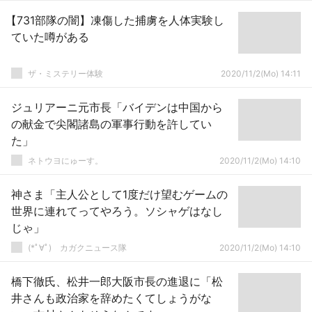
【731部隊の闇】凍傷した捕虜を人体実験し
ていた噂がある
ザ・ミステリー体験
2020/11/2(Mo) 14:11
ジュリアーニ元市長「バイデンは中国から
の献金で尖閣諸島の軍事行動を許してい
た」
ネトウヨにゅーす。
2020/11/2(Mo) 14:10
神さま「主人公として1度だけ望むゲームの
世界に連れてってやろう。ソシャゲはなし
じゃ」
(*ﾟ∀ﾟ)ゞカガクニュース隊
2020/11/2(Mo) 14:10
橋下徹氏、松井一郎大阪市長の進退に「松
井さんも政治家を辞めたくてしょうがな