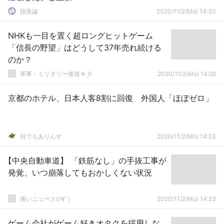
脱亜論
2020/11/2(Mo) 14:30
NHKも一目を置く超ロングヒットゲーム
「信長の野望」はどうして37年売れ続ける
のか？
軍事・ミリタリー速報☆彡
2020/11/2(Mo) 14:26
京都のホテル、日本人客8割に回復 外国人「ほぼゼロ」
何でもありんす
2020/11/2(Mo) 14:23
【中央自動車道】 「鉄筋なし」の手抜工事が
発覚、いつ崩落してもおかしくない状況
痛いニュース(ﾉ∀`)
2020/11/2(Mo) 14:23
ゲーム会社がゲーム好きオタクを採用しな