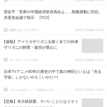
(*ﾟ∀ﾟ)ゞカガクニュース隊
2020/11/2(Mo) 13:50
習近平「世界の中国経済依存高めよ」…制裁発動に対抗、
共産党会議で指示 [11/2]
国難にあってもの申す！！
2020/11/2(Mo) 13:49
【速報】アメリカザリガニを除く全ての外来
ザリガニの飼育・販売が禁止に
ガッチリ！ちゃんねる
2020/11/2(Mo) 13:44
日本TVアニメ60年の歴史の中で真の神回といえば『光る
宇宙』しかないやろ | いやだー!
２ちゃんねるニュース超速まとめ＋
2020/11/2(Mo) 13:44
【悲報】米大統領選、ヤバいことになりそう