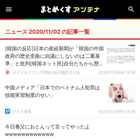
ニュース 2020/11/02 の記事一覧
[韓国の反応]日本の産経新聞が「韓国の中国
政府の歴史歪曲に抗議にしないのは二重基
準」と批判[韓国ネット民]自分たちから歴史
を歪曲していることを認めるとはな(笑)ふふ
ボイスオブコリア韓国の反応翻訳まとめ
2020/11/2(Mo) 14:59
ふ
中国メディア「日本でのベトナム人犯罪は
技能実習制度のせい」
ぴろり速報
2020/11/2(Mo) 14:59
今日養父におとんって言ってやったよ
wwwwwwwwwwww