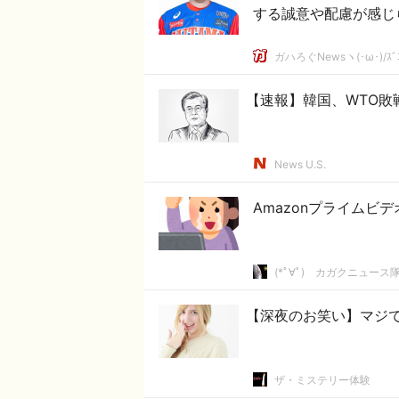
する誠意や配慮が感じ
ガハろぐNewsヽ(･ω･)/ｽﾞ
【速報】韓国、WTO敗
News U.S.
Amazonプライムビ
(*ﾟ∀ﾟ)ゞカガクニュース
【深夜のお笑い】マジ
ザ・ミステリー体験