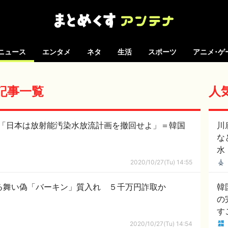
ニュース
エンタメ
ネタ
生活
スポーツ
アニメ･ゲ
の記事一覧
人
「日本は放射能汚染水放流計画を撤回せよ」＝韓国
川
な
水
2020/10/27(Tu) 14:55
振る舞い偽「バーキン」質入れ ５千万円詐取か
韓
の
す
は
2020/10/27(Tu) 14:54