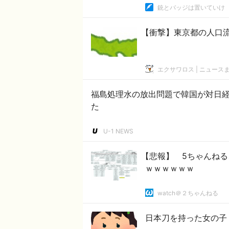
銃とバッジは置いていけ
【衝撃】東京都の人口
エクサワロス | ニュース
福島処理水の放出問題で韓国が対日
た
U-1 NEWS
【悲報】 5ちゃんね
ｗｗｗｗｗｗ
watch＠２ちゃんねる
日本刀を持った女の子