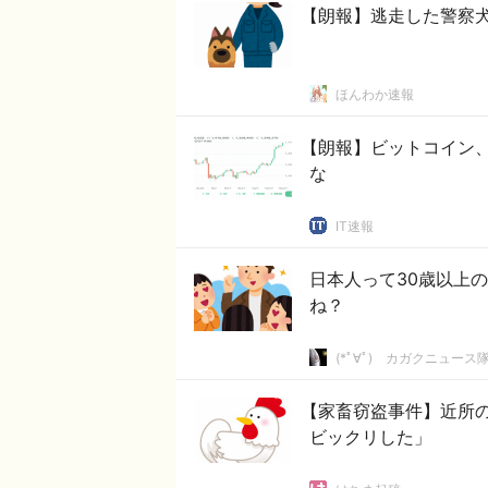
【朗報】逃走した警察
ほんわか速報
【朗報】ビットコイン、
な
IT速報
日本人って30歳以上
ね？
(*ﾟ∀ﾟ)ゞカガクニュース
【家畜窃盗事件】近所
ビックリした」