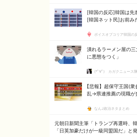
[韓国の反応]韓国は
[韓国ネット民]お前
ボイスオブコリア韓国の
潰れるラーメン屋の三
に悪態をつく」
(*ﾟ∀ﾟ)ゞカガクニュース
【悲報】超保守王国(衆
乱→県連推薦の現職が
なんJ政治ネタまとめ
元朝日新聞主筆「トランプ再選時、
「日英加豪だけが一級同盟国だ」と