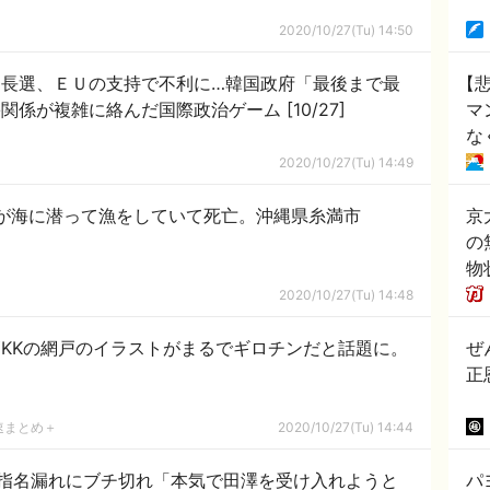
2020/10/27(Tu) 14:50
【
関係が複雑に絡んだ国際政治ゲーム [10/27]
マ
な
！
2020/10/27(Tu) 14:49
子が海に潜って漁をしていて死亡。沖縄県糸満市
京
の
物
2020/10/27(Tu) 14:48
YKKの網戸のイラストがまるでギロチンだと話題に。
ぜ
正
速まとめ＋
2020/10/27(Tu) 14:44
指名漏れにブチ切れ「本気で田澤を受け入れようと
パ