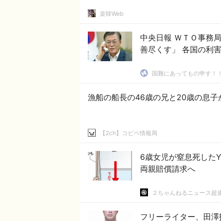
楽韓Web
中央日報 ＷＴＯ事務局長選、ＥＵの支持で不利に…韓国政府「最後まで最
善尽くす」 各国の利害
国難にあってもの申す！
漁船の船長の46歳の兄と20歳の息
【2ch】コピペ情報局
6歳女児が窒息死した
両親賠償請求へ
２ちゃんねるニュース超
フリーライター、田澤