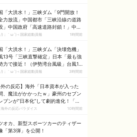
あれがまさに経験値である」
国「大洪水！」三峡ダム「9門開放！
全力放流」中国都市「三峡沿線の道路
没」中国政府「高速道路封鎖！」中国
ム「緊急放流に合わせて開門（土砂崩
/)；｀ω´)＜国家総動員報
1時間前
発生」→
国「大洪水！」三峡ダム「決壊危機」
風13号「三峡直撃確定」日本「最も強
勢力で接近！（伊勢湾台風級」台風13
と15号「中国本土でぶつかり合う（前
/)；｀ω´)＜国家総動員報
3時間前
未聞」→
海外の反応】海外「日本資本が入った
間、魔法がかかったｗ」豪州のセブン
レブンが”日本化”して劇的進化！「お
ぎりとたまごサンドが食べられるなん
海外の反応パラダイス
10時間前
……」
ツオカ、新型スポーツカーのティザー
像「第3弾」を公開！