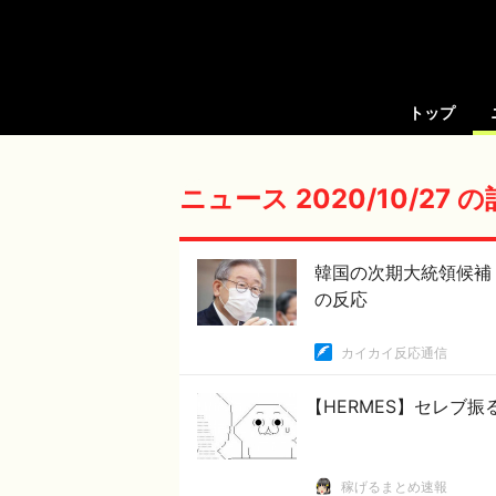
トップ
ニュース 2020/10/27 
韓国の次期大統領候補
の反応
カイカイ反応通信
【HERMES】セレブ
稼げるまとめ速報