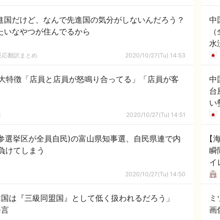
「
先進国だけど、なんで先進国の気分がしないんだろう？
中
みたいなやつが住んでるから
（
水
ダ
反応翻訳まとめ
2020/10/27(Tu) 14:53
れ
大特徴「店員と店員が怒鳴り合ってる」「店員が客
中
台
い
号
隊
2020/10/27(Tu) 14:51
代
参選挙区が全員自民)の富山県知事選、自民県連で内
【
負けてしまう
瞬
イ
に
2020/10/27(Tu) 14:50
て
韓国は『三級同盟国』として低く扱われるだろう」
ミ
発言
画