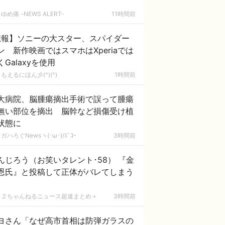
ゆめ痛 -NEWS ALERT-
11時間前
悲報】ソニーの大スター、スパイダー
ン 新作映画ではスマホはXperiaでは
くGalaxyを使用
もえるにほん彡(^)(^)
1時間前
大病院、脳腫瘍摘出手術で誤って腫瘍
無い部位を摘出 脳幹など損傷受け植
状態に
ガハろぐNewsヽ(･ω･)/ｽﾞｺｰ
3時間前
んじろう（お笑いタレント･58） 『金
恩氏』と投稿して正体がバレてしまう
２ちゃんねるニュース超速まとめ＋
3時間前
ヨさん「なぜ高市首相は防弾ガラスの