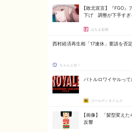
【敗北宣言】『FGO』
下げ 調整が下手すぎ
はちま起稿
西村経済再生相「17連休」要請を否
ちゃんとめ！
バトルロワイヤルって
ゴールデンタイムズ
【画像】 「髪型変えた
反響