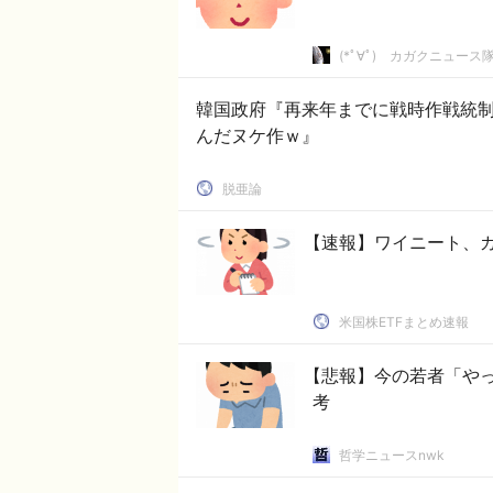
(*ﾟ∀ﾟ)ゞカガクニュース
韓国政府『再来年までに戦時作戦統
んだヌケ作ｗ』
脱亜論
【速報】ワイニート、ガ
米国株ETFまとめ速報
【悲報】今の若者「や
考
哲学ニュースnwk