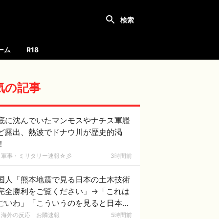
ーム
R18
気の記事
底に沈んでいたマンモスやナチス軍艦
ど露出、熱波でドナウ川が歴史的渇
！
軍事・ミリタリー速報☆彡
3時間前
国人「熊本地震で見る日本の土木技術
完全勝利をご覧ください」→「これは
ごいわ」「こういうのを見ると日本人
何か適当に作る感じがしない・・・」
海外の反応 お隣速報
5時間前