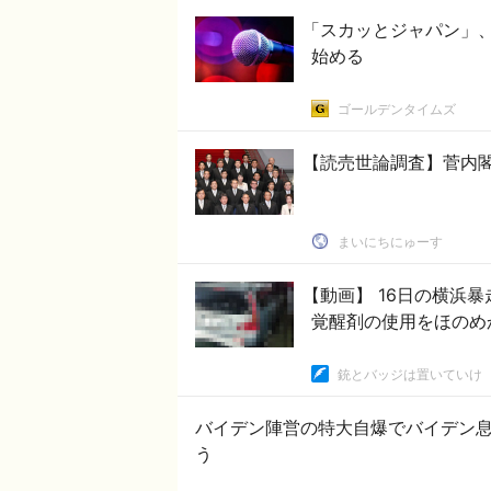
「スカッとジャパン」
始める
ゴールデンタイムズ
【読売世論調査】菅内
まいにちにゅーす
【動画】 16日の横浜
覚醒剤の使用をほのめ
銃とバッジは置いていけ
バイデン陣営の特大自爆でバイデン
う