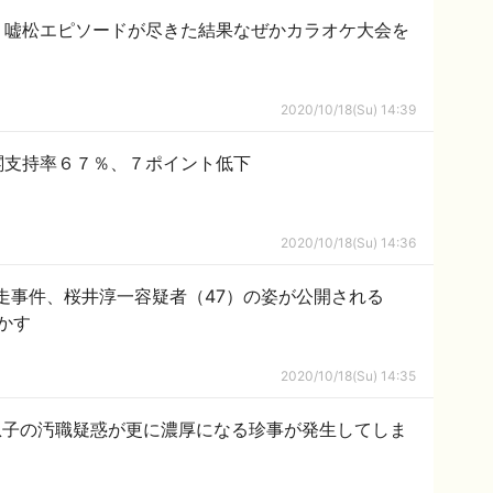
、嘘松エピソードが尽きた結果なぜかカラオケ大会を
2020/10/18(Su) 14:39
閣支持率６７％、７ポイント低下
2020/10/18(Su) 14:36
暴走事件、桜井淳一容疑者（47）の姿が公開される
かす
2020/10/18(Su) 14:35
息子の汚職疑惑が更に濃厚になる珍事が発生してしま