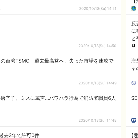
【
隊
2020/10/18(Su) 14:51
反
に
と
2020/10/18(Su) 14:50
の台湾TSMC 過去最高益へ、失った市場を速攻で
海
ャ
2020/10/18(Su) 14:49
唐辛子、ミスに罵声…パワハラ行為で消防署職員6人
S
2020/10/18(Su) 14:48
過去3年で許可0件
【