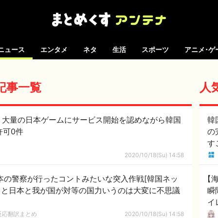
ニュース
エンタメ
ネタ
生活
スポーツ
アニメ･ゲ
の記事一覧
人
、大量の日本ゲームにサービス開始を認めながら韓国
韓
許可0件
の
す
は
2020/10/18(Su) 14:58
「
日本の警察が行ったコントみたいな突入作戦[韓国ネッ
【
ると日本と我が国が対等の国力いうのは大変に不思議
瞬
イ
に
反応翻訳まとめ
2020/10/18(Su) 14:58