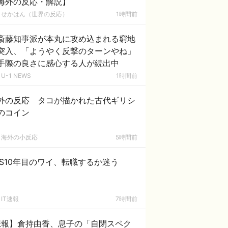
海外の反応・解説】
せかはん（世界の反応）
1時間前
斎藤知事派が本丸に攻め込まれる窮地
突入、「ようやく反撃のターンやね」
手際の良さに感心する人が続出中
U-1 NEWS
1時間前
外の反応 タコが描かれた古代ギリシ
のコイン
海外の小反応
5時間前
ES10年目のワイ、転職するか迷う
IT速報
7時間前
悲報】倉持由香、息子の「自閉スペク