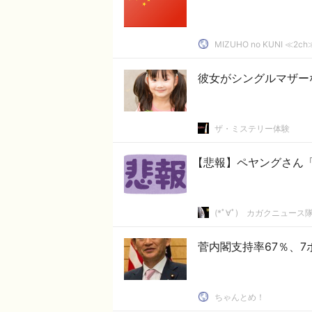
MIZUHO no KUNI ≪
彼女がシングルマザー
ザ・ミステリー体験
【悲報】ペヤングさん
(*ﾟ∀ﾟ)ゞカガクニュース
菅内閣支持率67％、
ちゃんとめ！