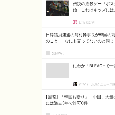
伝説の虐殺ゲー『ポス
始！これはキッズには
はちま起稿
日韓議員連盟の河村幹事長が韓国の
のこと……なにも言ってないのと同じ
楽韓Web
にわか「BLEACH
(*ﾟ∀ﾟ)ゞカガクニュース
【国際】「韓国お断り」 中国、大量
には過去3年で許可0件