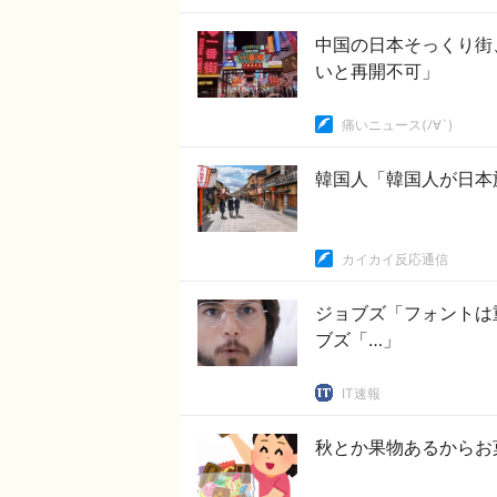
中国の日本そっくり街
いと再開不可」
痛いニュース(ﾉ∀`)
韓国人「韓国人が日本
カイカイ反応通信
ジョブズ「フォントは
ブズ「…」
IT速報
秋とか果物あるからお