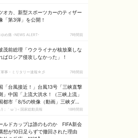
……」
ツオカ、新型スポーツカーのティザー
像「第3弾」を公開！
ゆめ痛 -NEWS ALERT-
7時間前
破茂前総理「ウクライナが核放棄しな
ればロシア侵攻しなかった」！
軍事・ミリタリー速報☆彡
7時間前
国「台風接近！」台風13号「三峡直撃
測」中国「上流大洪水！（三峡上流」
国都市「8/5の映像（動画」三峡ダム
緊急放流（決壊危機」中国「下流大水
/)；｀ω´)＜国家総動員報
18時間前
（震え声」→
ールドカップは誰のものか FIFA新会
構想が10日足らずで撤回された理由