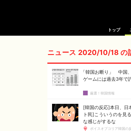
トップ
ニュース 2020/10/18 
「韓国お断り」 中国
ゲームには過去3年で
厳選！韓国情報
[韓国の反応]本日、
ト民]こういうのを見
な感じがするな
ボイスオブコリア韓国の