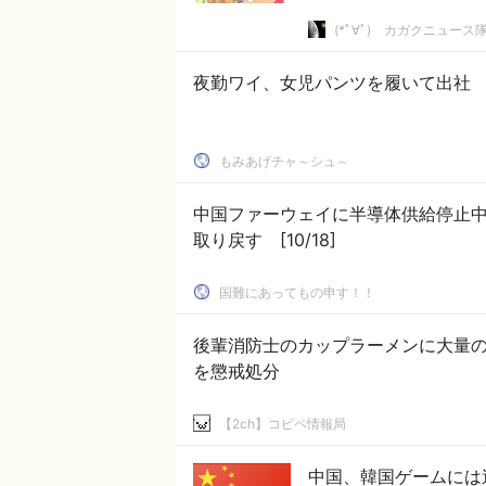
(*ﾟ∀ﾟ)ゞカガクニュース
夜勤ワイ、女児パンツを履いて出社
もみあげチャ～シュ～
中国ファーウェイに半導体供給停止中
取り戻す [10/18]
国難にあってもの申す！！
後輩消防士のカップラーメンに大量の
を懲戒処分
【2ch】コピペ情報局
中国、韓国ゲームには