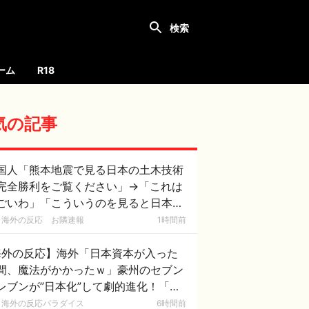
ーム
R18
気の記事
国人「熊本地震で見る日本の土木技術
完全勝利をご覧ください」→「これは
ごいわ」「こういうのを見ると日本人
何か適当に作る感じがしない・・・」
海外の反応 お隣速報
1時間前
あれがまさに経験値である」
海外の反応】海外「日本資本が入った
間、魔法がかかったｗ」豪州のセブン
レブンが”日本化”して劇的進化！「お
ぎりとたまごサンドが食べられるなん
海外の反応パラダイス
6時間前