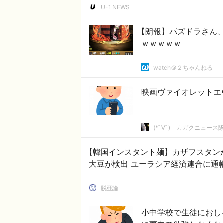
U-1 NEWS
【朗報】パズドラさん
ｗｗｗｗｗ
watch＠２ちゃんねる
映画ヴァイオレットエ
(*ﾟ∀ﾟ)ゞカガクニュース
【韓国インスタント麺】カザフスタン
大豆が検出 ユーラシア経済連合に通
脱亜論
小中学校で生徒におし