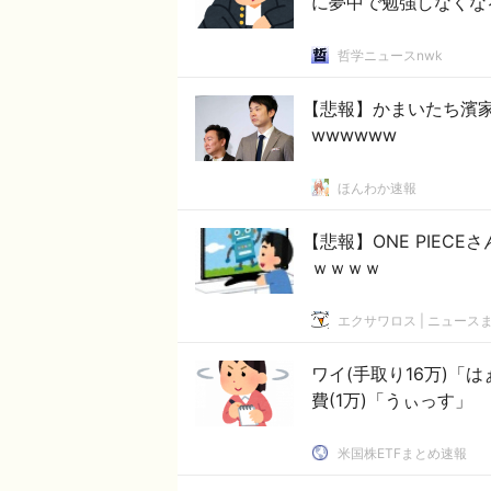
に夢中で勉強しなくな
哲学ニュースnwk
【悲報】かまいたち濱
wwwwww
ほんわか速報
【悲報】ONE PIEC
ｗｗｗｗ
エクサワロス | ニュース
ワイ(手取り16万)「は
費(1万)「うぃっす」
米国株ETFまとめ速報