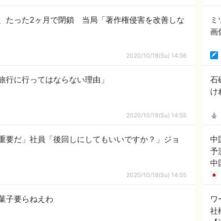
て
、たった2ヶ月で閉鎖 当局「著作権侵害を改善しな
ミ
画
2020/10/18(Su) 14:56
旅行に行ってはならない理由」
石
け
2020/10/18(Su) 14:55
重要だ」社員「後回しにしてもいいですか？」ジョ
中
予
中
「
2020/10/18(Su) 14:55
害
菓子要らねえわ
ワ
社