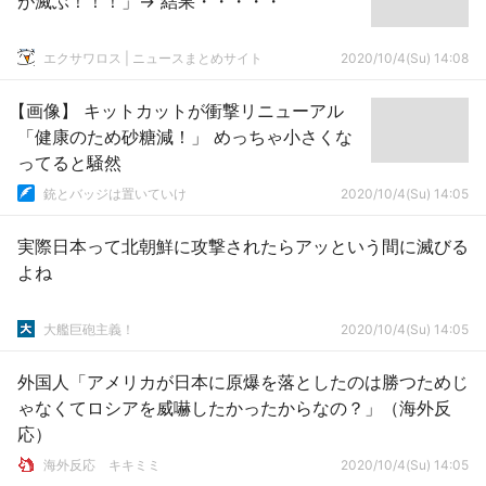
が滅ぶ！！！」→ 結果・・・・・
エクサワロス | ニュースまとめサイト
2020/10/4(Su) 14:08
【画像】 キットカットが衝撃リニューアル
「健康のため砂糖減！」 めっちゃ小さくな
ってると騒然
銃とバッジは置いていけ
2020/10/4(Su) 14:05
実際日本って北朝鮮に攻撃されたらアッという間に滅びる
よね
大艦巨砲主義！
2020/10/4(Su) 14:05
外国人「アメリカが日本に原爆を落としたのは勝つためじ
ゃなくてロシアを威嚇したかったからなの？」（海外反
応）
­海外反応 キキミミ
2020/10/4(Su) 14:05