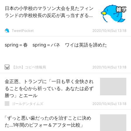
日本の小学校のマラソン大会を見たフィン
ランドの学校校長の反応が真っ当すぎる…
TweetPocket
2020/10/4(Su) 13:18
spring＝春 spring＝バネ ワイは英語を諦めた
【2ch】コピペ情報局
2020/10/4(Su) 13:18
金正恩、トランプに「一日も早く全快され
ることを心から祈っている。あなたは必ず
勝つ」とエール
ゴールデンタイムズ
2020/10/4(Su) 13:18
「ずっと悪い歯だったのを治すことに決め
た…1年間のビフォー＆アフター比較」