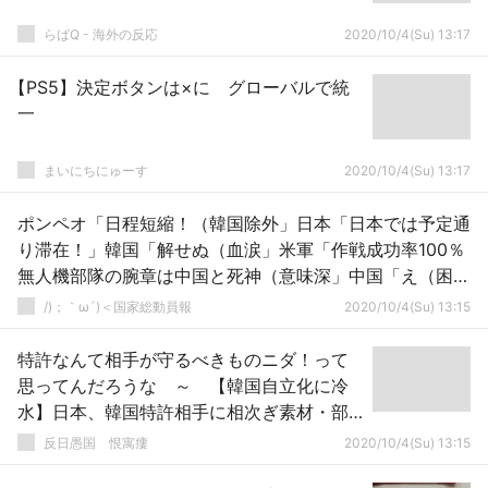
らばQ - 海外の反応
2020/10/4(Su) 13:17
【PS5】決定ボタンは×に グローバルで統
一
まいにちにゅーす
2020/10/4(Su) 13:17
ポンペオ「日程短縮！（韓国除外」日本「日本では予定通
り滞在！」韓国「解せぬ（血涙」米軍「作戦成功率100％
無人機部隊の腕章は中国と死神（意味深」中国「え（困
惑」→
/)；｀ω´)＜国家総動員報
2020/10/4(Su) 13:15
特許なんて相手が守るべきものニダ！って
思ってんだろうな ～ 【韓国自立化に冷
水】日本、韓国特許相手に相次ぎ素材・部
品・機器分野関連9件の異議申し立て 特許
反日愚国 恨寓瘻
2020/10/4(Su) 13:15
紛争の準備を本格化