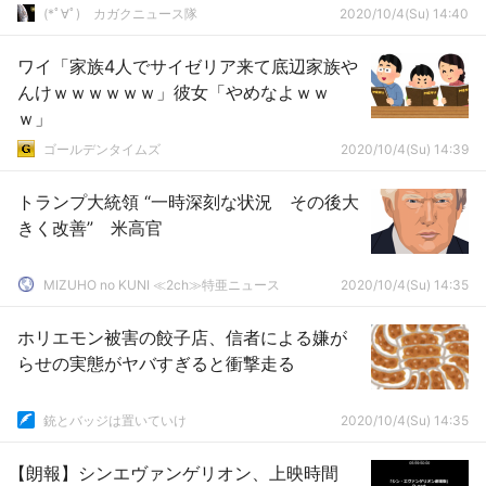
(*ﾟ∀ﾟ)ゞカガクニュース隊
2020/10/4(Su) 14:40
ワイ「家族4人でサイゼリア来て底辺家族や
んけｗｗｗｗｗｗ」彼女「やめなよｗｗ
ｗ」
ゴールデンタイムズ
2020/10/4(Su) 14:39
トランプ大統領 “一時深刻な状況 その後大
きく改善” 米高官
MIZUHO no KUNI ≪2ch≫特亜ニュース
2020/10/4(Su) 14:35
ホリエモン被害の餃子店、信者による嫌が
らせの実態がヤバすぎると衝撃走る
銃とバッジは置いていけ
2020/10/4(Su) 14:35
【朗報】シンエヴァンゲリオン、上映時間