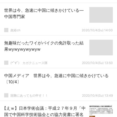
世界は今、急速に中国に傾きかけている―
中国専門家
政経ch
2020/10/4(Su) 14:00
無趣味だったワイがバイクの免許取った結
果wywywywywyw
(*ﾟ∀ﾟ)ゞカガクニュース隊
2020/10/4(Su) 13:50
中国メディア 世界は今、急速に中国に傾きかけている
〔10/4〕
国難にあってもの申す！！
2020/10/4(Su) 13:49
【えｗ】日本学術会議：平成２７年９月「中
国で中国科学技術協会との協力覚書に署名