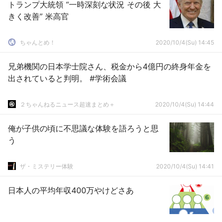
トランプ大統領 “一時深刻な状況 その後 大
きく改善” 米高官
ちゃんとめ！
2020/10/4(Su) 14:45
兄弟機関の日本学士院さん、税金から4億円の終身年金を
出されていると判明。 #学術会議
２ちゃんねるニュース超速まとめ＋
2020/10/4(Su) 14:44
俺が子供の頃に不思議な体験を語ろうと思
う
ザ・ミステリー体験
2020/10/4(Su) 14:41
日本人の平均年収400万やけどさあ