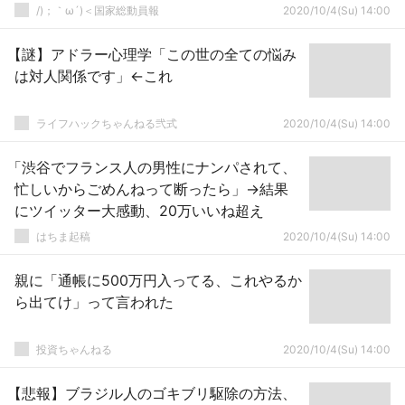
包囲の重要な国家群が全て嫌韓という事
/)；｀ω´)＜国家総動員報
2020/10/4(Su) 14:00
実」→
【謎】アドラー心理学「この世の全ての悩み
は対人関係です」←これ
ライフハックちゃんねる弐式
2020/10/4(Su) 14:00
「渋谷でフランス人の男性にナンパされて、
忙しいからごめんねって断ったら」→結果
にツイッター大感動、20万いいね超え
はちま起稿
2020/10/4(Su) 14:00
親に「通帳に500万円入ってる、これやるか
ら出てけ」って言われた
投資ちゃんねる
2020/10/4(Su) 14:00
【悲報】ブラジル人のゴキブリ駆除の方法、