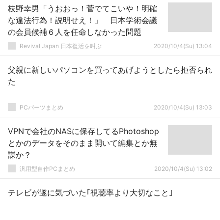
枝野幸男「うおおっ！菅でてこいや！明確
な違法行為！説明せえ！」 日本学術会議
の会員候補６人を任命しなかった問題
Revival Japan 日本復活を叫ぶ
2020/10/4(Su) 13:04
父親に新しいパソコンを買ってあげようとしたら拒否られ
た
PCパーツまとめ
2020/10/4(Su) 13:03
VPNで会社のNASに保存してるPhotoshop
とかのデータをそのまま開いて編集とか無
謀か？
汎用型自作PCまとめ
2020/10/4(Su) 13:02
テレビが遂に気づいた｢視聴率より大切なこと｣