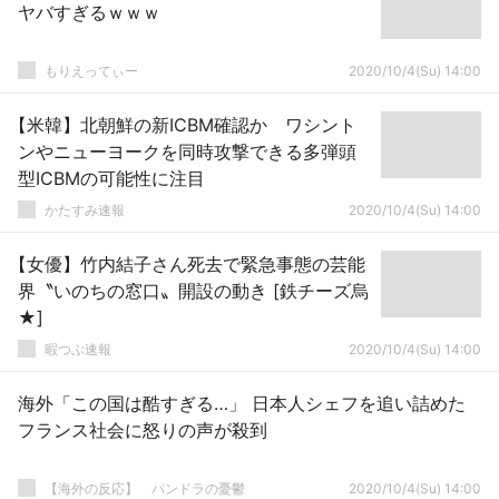
ヤバすぎるｗｗｗ
もりえってぃー
2020/10/4(Su) 14:00
【米韓】北朝鮮の新ICBM確認か ワシント
ンやニューヨークを同時攻撃できる多弾頭
型ICBMの可能性に注目
かたすみ速報
2020/10/4(Su) 14:00
【女優】竹内結子さん死去で緊急事態の芸能
界〝いのちの窓口〟開設の動き [鉄チーズ烏
★]
暇つぶ速報
2020/10/4(Su) 14:00
海外「この国は酷すぎる…」 日本人シェフを追い詰めた
フランス社会に怒りの声が殺到
【海外の反応】 パンドラの憂鬱
2020/10/4(Su) 14:00