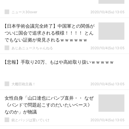
ニュース30over
2020/10/4(Su) 13:05
【日本学術会議完全終了】中国軍との関係が
ついに国会で追求される模様！！！！ とん
でもない証拠が発見されるｗｗｗｗｗｗ
あじあニュースちゃんねる
2020/10/4(Su) 13:05
【悲報】手取り20万、もはや高給取り扱いｗｗｗｗｗ
大艦巨砲主義！
2020/10/4(Su) 13:05
女性自身「山口達也にバンプ直井・・ なぜ
《バンドで問題起こすのだいたいベース》
なのか」が物議
銃とバッジは置いていけ
2020/10/4(Su) 13:05