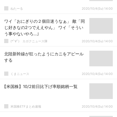
ねたーる
2020/10/4(Su) 14:00
ワイ「おにぎりの２個目迷うなぁ」 敵「同
じ好きなの2つでええやん」 ワイ「そうい
う事やないやろ…｣
(*ﾟ∀ﾟ)ゞカガクニュース隊
2020/10/4(Su) 14:00
北陸新幹線が狂ったようにカニをアピール
する
くまニュース
2020/10/4(Su) 14:00
【米国株】10/2前日比下げ率順銘柄一覧
米国株ETFまとめ速報
2020/10/4(Su) 14:00