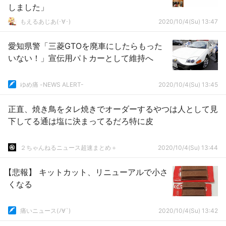
しました」
もえるあじあ(･∀･)
2020/10/4(Su) 13:47
愛知県警「三菱GTOを廃車にしたらもった
いない！」宣伝用パトカーとして維持へ
ゆめ痛 -NEWS ALERT-
2020/10/4(Su) 13:45
正直、焼き鳥をタレ焼きでオーダーするやつは人として見
下してる通は塩に決まってるだろ特に皮
２ちゃんねるニュース超速まとめ＋
2020/10/4(Su) 13:44
【悲報】 キットカット、リニューアルで小さ
くなる
痛いニュース(ﾉ∀`)
2020/10/4(Su) 13:42