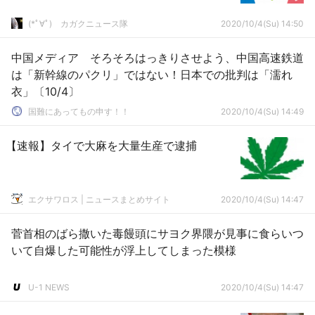
(*ﾟ∀ﾟ)ゞカガクニュース隊
2020/10/4(Su) 14:50
中国メディア そろそろはっきりさせよう、中国高速鉄道
は「新幹線のパクリ」ではない！日本での批判は「濡れ
衣」〔10/4〕
国難にあってもの申す！！
2020/10/4(Su) 14:49
【速報】タイで大麻を大量生産で逮捕
エクサワロス | ニュースまとめサイト
2020/10/4(Su) 14:47
菅首相のばら撒いた毒饅頭にサヨク界隈が見事に食らいつ
いて自爆した可能性が浮上してしまった模様
U-1 NEWS
2020/10/4(Su) 14:47