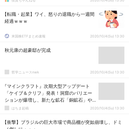
投資ちゃんねる
2020/10/4(Su) 13:30
【転職・起業】ワイ、怒りの退職から一週間
経過ｗｗｗ
米国株ETFまとめ速報
2020/10/4(Su) 13:30
秋元康の超豪邸が完成
哲学ニュースnwk
2020/10/4(Su) 13:30
『マインクラフト』次期大型アップデート
「ケイブ＆クリフ」発表！洞窟のバリエー
ションが爆増し、新たな鉱石「銅鉱石」や
ウーパールーパーが追加
はちま起稿
2020/10/4(Su) 13:30
【衝撃】ブラジルの巨大市場で商品棚が突如崩壊し、ドミ