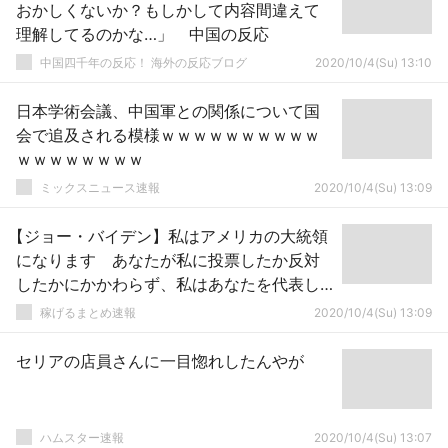
おかしくないか？もしかして内容間違えて
理解してるのかな…」 中国の反応
中国四千年の反応！ 海外の反応ブログ
2020/10/4(Su) 13:10
日本学術会議、中国軍との関係について国
会で追及される模様ｗｗｗｗｗｗｗｗｗｗ
ｗｗｗｗｗｗｗｗ
ミックスニュース速報
2020/10/4(Su) 13:09
【ジョー・バイデン】私はアメリカの大統領
になります あなたが私に投票したか反対
したかにかかわらず、私はあなたを代表し
ます
稼げるまとめ速報
2020/10/4(Su) 13:09
セリアの店員さんに一目惚れしたんやが
ハムスター速報
2020/10/4(Su) 13:07