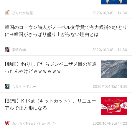
ほんわか速報
2020/10/4(Su) 14:30
韓国のコ・ウン詩人がノーベル文学賞で有力候補のひとり
に→韓国がさっぱり盛り上がらない理由とは
楽韓Web
2020/10/4(Su) 14:30
【動画】釣りしてたらジンベエザメ目の前通
ったんやけどｗｗｗｗｗｗ
もりえってぃー
2020/10/4(Su) 14:29
【悲報】KitKat（キットカット）、リニュー
アルで正方形になる
ガハろぐNewsヽ(･ω･)/ｽﾞｺｰ
2020/10/4(Su) 14:23