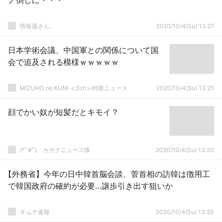
ノ倒しに・・・
情報屋さん。
2020/10/4(Su) 13:27
日本学術会議、中国軍との関係について国
会で追及される模様ｗｗｗｗｗ
MIZUHO no KUNI ≪2ch≫特亜ニュース
2020/10/4(Su) 13:25
顔でかい奴が短髪だとキモイ？
(*ﾟ∀ﾟ)ゞカガクニュース隊
2020/10/4(Su) 13:20
【外務省】今年の日中韓首脳会談、菅首相の訪韓は徴用工
で韓国政府の確約が必要…譲歩引き出す狙いか
キムチ速報
2020/10/4(Su) 13:20