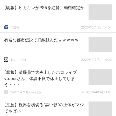
【朗報】ヒカキンがPS5を絶賛、覇権確定か
IT速報
2020/10/4(Su) 14:04
有名な都市伝説で打線組んだｗｗｗｗｗ
あのころの
2020/10/4(Su) 14:03
【悲報】清掃員で大炎上したホロライブ
vtuberさん、体調不良で休止してしま
う・・・
watch＠２ちゃんねる
2020/10/4(Su) 14:01
【注意】視界を横切る“黒い影”の正体がマジ
でやばい・・・