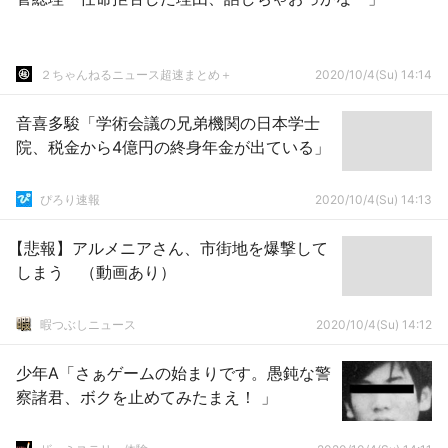
２ちゃんねるニュース超速まとめ＋
2020/10/4(Su) 14:14
音喜多駿「学術会議の兄弟機関の日本学士
院、税金から4億円の終身年金が出ている」
ぴろり速報
2020/10/4(Su) 14:13
【悲報】アルメニアさん、市街地を爆撃して
しまう （動画あり）
暇つぶしニュース
2020/10/4(Su) 14:12
少年A「さぁゲームの始まりです。愚鈍な警
察諸君、ボクを止めてみたまえ！ 」