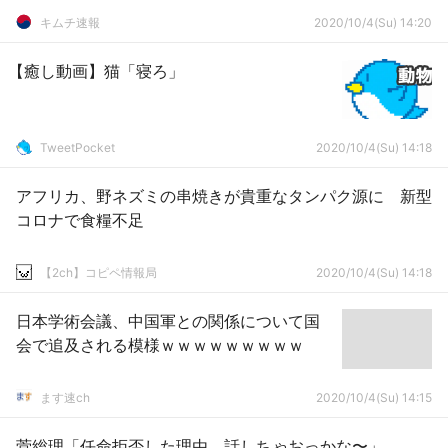
キムチ速報
2020/10/4(Su) 14:20
【癒し動画】猫「寝ろ」
TweetPocket
2020/10/4(Su) 14:18
アフリカ、野ネズミの串焼きが貴重なタンパク源に 新型
コロナで食糧不足
【2ch】コピペ情報局
2020/10/4(Su) 14:18
日本学術会議、中国軍との関係について国
会で追及される模様ｗｗｗｗｗｗｗｗｗ
ます速ch
2020/10/4(Su) 14:15
菅総理「任命拒否した理由、話しちゃおっかな〜」