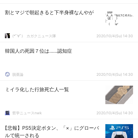
割とマジで朝起きると下半身裸なんやが
(*ﾟ∀ﾟ)ゞカガクニュース隊
2020/10/4(Su) 14:30
韓国人の死因７位は……認知症
脱亜論
2020/10/4(Su) 14:30
ミイラ化した行旅死亡人一覧
哲学ニュースnwk
2020/10/4(Su) 14:30
【悲報】PS5決定ボタン、「×」にグローバ
ルで統一される