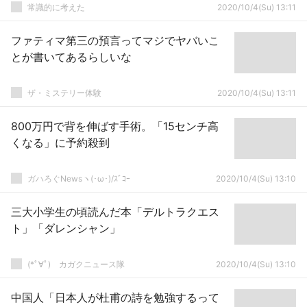
常識的に考えた
2020/10/4(Su) 13:11
ファティマ第三の預言ってマジでヤバいこ
とが書いてあるらしいな
ザ・ミステリー体験
2020/10/4(Su) 13:11
800万円で背を伸ばす手術。「15センチ高
くなる」に予約殺到
ガハろぐNewsヽ(･ω･)/ｽﾞｺｰ
2020/10/4(Su) 13:10
三大小学生の頃読んだ本「デルトラクエス
ト」「ダレンシャン」
(*ﾟ∀ﾟ)ゞカガクニュース隊
2020/10/4(Su) 13:10
中国人「日本人が杜甫の詩を勉強するって