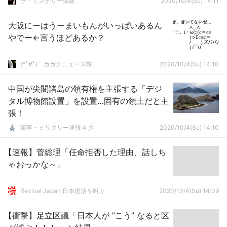
ザ・ミステリー体験
2020/10/4(Su) 14:11
大阪にーはうーまいもんがいっぱいあるん
やでー←言うほどあるか？
(*ﾟ∀ﾟ)ゞカガクニュース隊
2020/10/4(Su) 14:10
中国が尖閣諸島の領有権を主張する「デジ
タル博物館設置」を設置…固有の領土だと主
張！
軍事・ミリタリー速報☆彡
2020/10/4(Su) 14:10
【速報】菅総理「任命拒否した理由、話しち
ゃおっかな～」
Revival Japan 日本復活を叫ぶ
2020/10/4(Su) 14:09
【衝撃】足立区議「日本人が ”こう” なると区