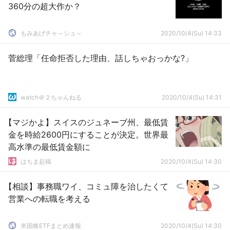
360分の超大作か？
もみあげチャ～シュ～
2020/10/4(Su) 14:33
菅総理「任命拒否した理由、話しちゃおっかな?」
watch＠２ちゃんねる
2020/10/4(Su) 14:31
【マジかよ】スイスのジュネーブ州、最低賃
金を時給2600円にすることが決定。世界最
高水準の最低賃金額に
はちま起稿
2020/10/4(Su) 14:30
【相談】事務職ワイ、コミュ障を治したくて
営業への転職を考える
米国株ETFまとめ速報
2020/10/4(Su) 14:30