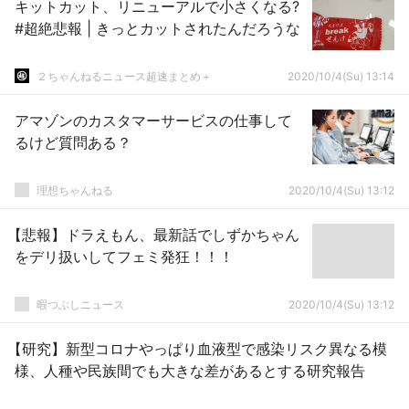
キットカット、リニューアルで小さくなる?
#超絶悲報 | きっとカットされたんだろうな
２ちゃんねるニュース超速まとめ＋
2020/10/4(Su) 13:14
アマゾンのカスタマーサービスの仕事して
るけど質問ある？
理想ちゃんねる
2020/10/4(Su) 13:12
【悲報】ドラえもん、最新話でしずかちゃん
をデリ扱いしてフェミ発狂！！！
暇つぶしニュース
2020/10/4(Su) 13:12
【研究】新型コロナやっぱり血液型で感染リスク異なる模
様、人種や民族間でも大きな差があるとする研究報告