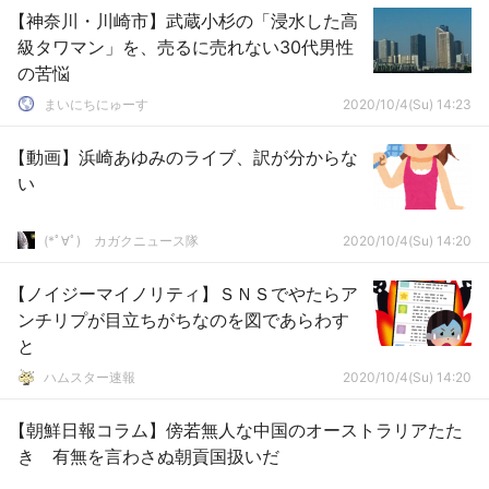
【神奈川・川崎市】武蔵小杉の「浸水した高
級タワマン」を、売るに売れない30代男性
の苦悩
まいにちにゅーす
2020/10/4(Su) 14:23
【動画】浜崎あゆみのライブ、訳が分からな
い
(*ﾟ∀ﾟ)ゞカガクニュース隊
2020/10/4(Su) 14:20
【ノイジーマイノリティ】ＳＮＳでやたらア
ンチリプが目立ちがちなのを図であらわす
と
ハムスター速報
2020/10/4(Su) 14:20
【朝鮮日報コラム】傍若無人な中国のオーストラリアたた
き 有無を言わさぬ朝貢国扱いだ