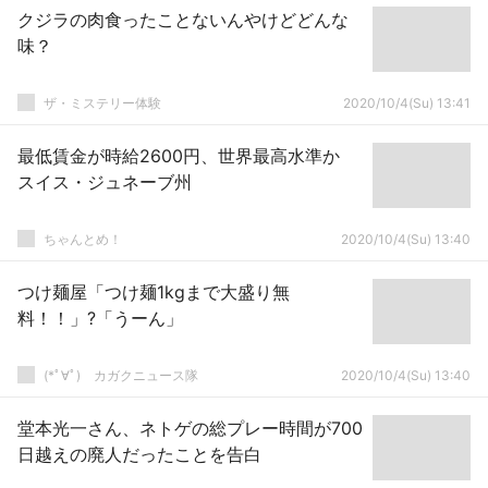
クジラの肉食ったことないんやけどどんな
味？
ザ・ミステリー体験
2020/10/4(Su) 13:41
最低賃金が時給2600円、世界最高水準か
スイス・ジュネーブ州
ちゃんとめ！
2020/10/4(Su) 13:40
つけ麺屋「つけ麺1kgまで大盛り無
料！！」?「うーん」
(*ﾟ∀ﾟ)ゞカガクニュース隊
2020/10/4(Su) 13:40
堂本光一さん、ネトゲの総プレー時間が700
日越えの廃人だったことを告白