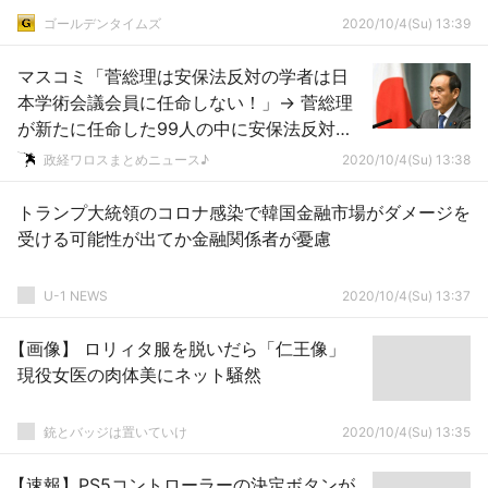
ゴールデンタイムズ
2020/10/4(Su) 13:39
マスコミ「菅総理は安保法反対の学者は日
本学術会議会員に任命しない！」→ 菅総理
が新たに任命した99人の中に安保法反対学
者は少なくとも10人ｗｗｗｗｗｗｗｗｗｗ
政経ワロスまとめニュース♪
2020/10/4(Su) 13:38
トランプ大統領のコロナ感染で韓国金融市場がダメージを
受ける可能性が出てか金融関係者が憂慮
U-1 NEWS
2020/10/4(Su) 13:37
【画像】 ロリィタ服を脱いだら「仁王像」
現役女医の肉体美にネット騒然
銃とバッジは置いていけ
2020/10/4(Su) 13:35
【速報】PS5コントローラーの決定ボタンが