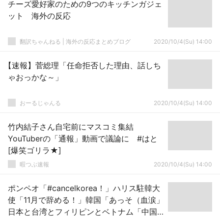
チーズ愛好家のための9つのキッチンガジェ
ット 海外の反応
翻訳ちゃんねる | 海外の反応まとめブログ
2020/10/4(Su) 14:00
【速報】菅総理「任命拒否した理由、話しち
ゃおっかな～」
おーるじゃんる
2020/10/4(Su) 14:00
竹内結子さん自宅前にマスコミ集結
YouTuberの「通報」動画で議論に #はと
[爆笑ゴリラ★]
暇つぶ速報
2020/10/4(Su) 14:00
ポンペオ「#cancelkorea！」ハリス駐韓大
使「11月で辞める！」韓国「あっそ（血涙」
日本と台湾とフィリピンとベトナム「中国