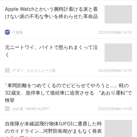
Apple Watchとかいう腕時計着ける派と着
けない派の不毛な争いを終わらせた革命品
IT速報
2020/9/9(We) 14:10
元ニートワイ、バイトで怒られまくって泣
く
(*ﾟ∀ﾟ)ゞカガクニュース隊
2020/9/9(We) 14:10
「車間距離をつめてくるのでビビらせてやろうと…」軽の
32歳女、急停車して後続車に追突させる “あおり運転”で
検挙
ゆめ痛 -NEWS ALERT-
2020/9/9(We) 14:08
自衛隊が未確認飛行物体(UFO)に遭遇した時
のガイドライン…河野防衛相がまもなく発表