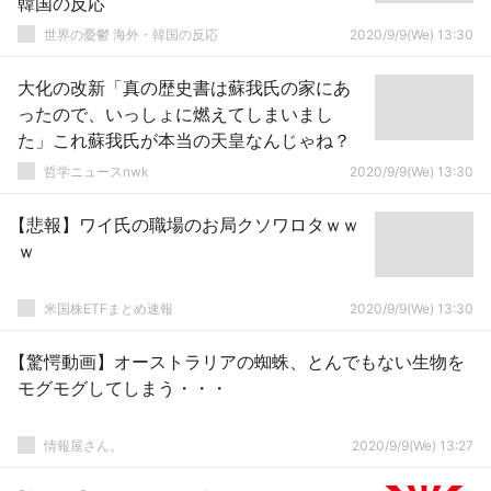
韓国の反応
世界の憂鬱 海外・韓国の反応
2020/9/9(We) 13:30
大化の改新「真の歴史書は蘇我氏の家にあ
ったので、いっしょに燃えてしまいまし
た」これ蘇我氏が本当の天皇なんじゃね？
哲学ニュースnwk
2020/9/9(We) 13:30
【悲報】ワイ氏の職場のお局クソワロタｗｗ
ｗ
米国株ETFまとめ速報
2020/9/9(We) 13:30
【驚愕動画】オーストラリアの蜘蛛、とんでもない生物を
モグモグしてしまう・・・
情報屋さん。
2020/9/9(We) 13:27