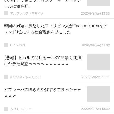
いバイクで集団ツーリング → ガードレ
ールに激突死。
アルファルファモザイク
2020/9/9(We) 13:33
韓国の難癖に激怒したフィリピン人が#cancelkoreaをト
レンド1位にする社会現象を起こした
U-1 NEWS
2020/9/9(We) 13:32
【悲報】ヒカルの閉店セールの“闇暴く”動画
にヤラセ疑惑ｗｗｗｗｗｗｗｗｗｗ
watch＠２ちゃんねる
2020/9/9(We) 13:31
ビブラーバの鳴き声やばすぎて笑ったｗｗ
ｗｗｗ
もりえってぃー
2020/9/9(We) 13:30