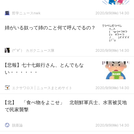
哲学ニュースnwk
2020/9/9(We) 14:30
姉がいる奴って姉のこと何て呼んでるの？
(*ﾟ∀ﾟ)ゞカガクニュース隊
2020/9/9(We) 14:30
【悲報】七十七銀行さん、とんでもな
い・・・・・・
エクサワロス | ニュースまとめサイト
2020/9/9(We) 14:30
【北】 「食べ物をよこせ」 北朝鮮軍兵士、水害被災地
で民家襲撃
脱亜論
2020/9/9(We) 14:30