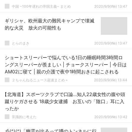
中国 ~100年遅れの帝国主義~ まとめ
2020/9/9(We) 13:47
ギリシャ、欧州最大の難民キャンプで壊滅
的な火災 放火の可能性も
とらのまき
2020/9/9(We) 13:47
ショートスリーパーで悩んでいる1日の睡眠時間3時間ロ
ングスリーパーが羨ましい | チョークスリーパー | 今日は
AM02に寝て | 親の介護で夜中1時間おきに起こされる
２ちゃんねるニュース超速まとめ＋
2020/9/9(We) 13:44
【北海道】スポーツクラブで口論…知人22歳女性の腹や頭
蹴りケガさせる 18歳少女逮捕 お互いの「陰口」耳に入
ったか
常識的に考えた
2020/9/9(We) 13:42
彡(^)(^)「幽霊が出るって噂のトンネルに行