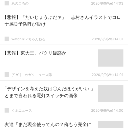
あのころの
2020/9/9(We) 14:03
【悲報】「だいじょうぶだァ」 志村さんイラストでコロ
ナ感染予防呼び掛け
watch＠２ちゃんねる
2020/9/9(We) 14:01
【悲報】東大王、パクリ疑惑か
(*ﾟ∀ﾟ)ゞカガクニュース隊
2020/9/9(We) 14:01
「デザインを考えた奴は〇んだほうがいい 」
とまで言われる電灯スイッチの画像
くまニュース
2020/9/9(We) 14:00
友達「まだ現金使ってんの？俺もう完全に