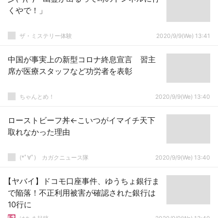
くやで！」
ザ・ミステリー体験
2020/9/9(We) 13:41
中国が事実上の新型コロナ終息宣言 習主
席が医療スタッフなど功労者を表彰
ちゃんとめ！
2020/9/9(We) 13:40
ローストビーフ丼←こいつがイマイチ天下
取れなかった理由
(*ﾟ∀ﾟ)ゞカガクニュース隊
2020/9/9(We) 13:40
【ヤバイ】ドコモ口座事件、ゆうちょ銀行ま
で陥落！不正利用被害が確認された銀行は
10行に