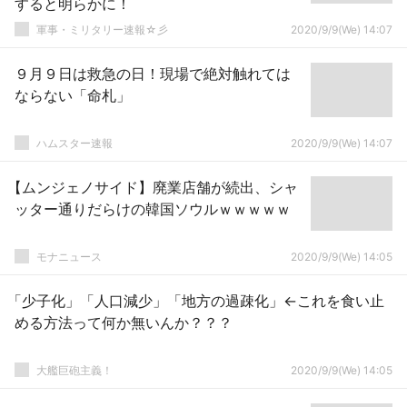
すると明らかに！
軍事・ミリタリー速報☆彡
2020/9/9(We) 14:07
９月９日は救急の日！現場で絶対触れては
ならない「命札」
ハムスター速報
2020/9/9(We) 14:07
【ムンジェノサイド】廃業店舗が続出、シャ
ッター通りだらけの韓国ソウルｗｗｗｗｗ
モナニュース
2020/9/9(We) 14:05
「少子化」「人口減少」「地方の過疎化」←これを食い止
める方法って何か無いんか？？？
大艦巨砲主義！
2020/9/9(We) 14:05