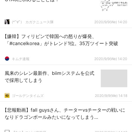
(*ﾟ∀ﾟ)ゞカガクニュース隊
2020/9/9(We) 14:20
【嫌韓】フィリピンで韓国への怒りが爆発、
「#cancelkorea」がトレンド1位。35万ツイート突破
キムチ速報
2020/9/9(We) 14:20
風来のシレン最新作、biimシステムを公式
で採用してしまう
ゴールデンタイムズ
2020/9/9(We) 14:18
【悲報動画】fall guysさん、チーターvsチーターの戦いに
なりドラゴンボールみたいになってしまう…