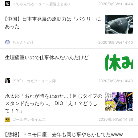
２ちゃんねるニュース超速まとめ＋
2020/9/9(We) 14:44
【中国】日本車発展の原動力は「パクリ」に
あった
ちゃんとめ！
2020/9/9(We) 14:40
生理痛重いので仕事休みたいんだけど
(*ﾟ∀ﾟ)ゞカガクニュース隊
2020/9/9(We) 14:40
承太郎「おれが時を止めた...！同じタイプの
スタンドだったわ...」 DIO「え！？どうし
て！？」
ゴールデンタイムズ
2020/9/9(We) 14:39
【悲報】ドコモ口座、去年も同じ事やらかしてたwww