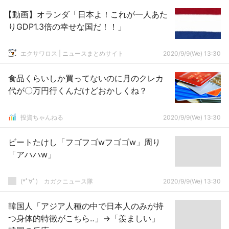
【動画】オランダ「日本よ！これが一人あた
りGDP1.3倍の幸せな国だ！！」
エクサワロス | ニュースまとめサイト
2020/9/9(We) 13:30
食品くらいしか買ってないのに月のクレカ
代が〇万円行くんだけどおかしくね？
投資ちゃんねる
2020/9/9(We) 13:30
ビートたけし「フゴフゴwフゴゴw」周り
「アハハw」
(*ﾟ∀ﾟ)ゞカガクニュース隊
2020/9/9(We) 13:30
韓国人「アジア人種の中で日本人のみが持
つ身体的特徴がこちら‥」→「羨ましい」