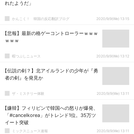
れたようだ」
かんこく！ 韓国の反応翻訳ブログ
2020/9/9(We) 13:15
【悲報】最新の格ゲーコントローラーｗｗｗ
ｗｗｗ
暇つぶしニュース
2020/9/9(We) 13:12
【伝説の剣？】北アイルランドの少年が『勇
者の剣』を発見か
ザ・ミステリー体験
2020/9/9(We) 13:11
【嫌韓】フィリピンで韓国への怒りが爆発、
「#cancelkorea」がトレンド1位。35万ツ
イート突破
ミックスニュース速報
2020/9/9(We) 13:11