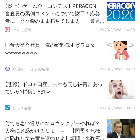
【炎上】ゲーム企画コンテストPERACON、
審査員の罵倒コメントについて謝罪！応募
者に「クソ袋のまま朽ちてしまえ」「業界
から消えろ」などとパワハラ
はちま起稿
2020/9/9(We) 14:30
旧帝大卒会社員 俺の給料低すぎワロタ
wwwwwwww
米国株ETFまとめ速報
2020/9/9(We) 14:30
【悲報】ドコモ口座、去年も同じ被害にあっ
ていた?補償は6割ｗ
ぴろり速報
2020/9/9(We) 14:30
何でも思い通りになロウソクデモやれば？
人様に迷惑かけるなよ ～ 【同盟を危機
に陥れた文在寅を逮捕せよ】請願、米政府