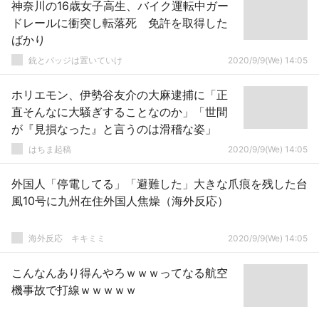
神奈川の16歳女子高生、バイク運転中ガー
ドレールに衝突し転落死 免許を取得した
ばかり
銃とバッジは置いていけ
2020/9/9(We) 14:05
ホリエモン、伊勢谷友介の大麻逮捕に「正
直そんなに大騒ぎすることなのか」「世間
が『見損なった』と言うのは滑稽な姿」
はちま起稿
2020/9/9(We) 14:05
外国人「停電してる」「避難した」大きな爪痕を残した台
風10号に九州在住外国人焦燥（海外反応）
­海外反応 キキミミ
2020/9/9(We) 14:05
こんなんあり得んやろｗｗｗってなる航空
機事故で打線ｗｗｗｗｗ