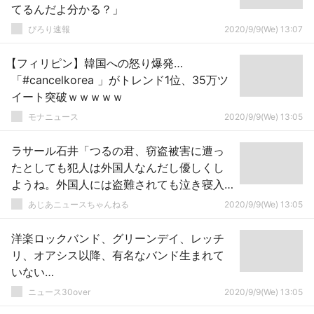
てるんだよ分かる？」
ぴろり速報
2020/9/9(We) 13:07
【フィリピン】韓国への怒り爆発…
「#cancelkorea 」がトレンド1位、35万ツ
イート突破ｗｗｗｗｗ
モナニュース
2020/9/9(We) 13:05
ラサール石井「つるの君、窃盗被害に遭っ
たとしても犯人は外国人なんだし優しくし
ようね。外国人には盗難されても泣き寝入
りしないとヘイトだから」
あじあニュースちゃんねる
2020/9/9(We) 13:05
洋楽ロックバンド、グリーンデイ、レッチ
リ、オアシス以降、有名なバンド生まれて
いない…
ニュース30over
2020/9/9(We) 13:05