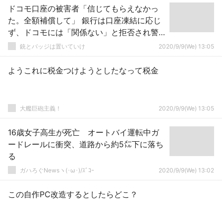
ドコモ口座の被害者「信じてもらえなかっ
た。全額補償して」 銀行は口座凍結に応じ
ず、ドコモには「関係ない」と拒否され警
察も...
銃とバッジは置いていけ
2020/9/9(We) 13:05
ようこれに税金つけようとしたなって税金
大艦巨砲主義！
2020/9/9(We) 13:05
16歳女子高生が死亡 オートバイ運転中ガ
ードレールに衝突、道路から約5㍍下に落ち
る
ガハろぐNewsヽ(･ω･)/ｽﾞｺｰ
2020/9/9(We) 13:02
この自作PC改造するとしたらどこ？