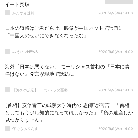
イート突破
かたすみ速報
2020/9/9(We) 14:00
日本の道路はごみだらけ、映像が中国ネットで話題に＝
「中国人のせいにできなくなったな」
みそパンNEWS
2020/9/9(We) 14:00
海外「日本は悪くない」 モーリシャス首相の『日本に責
任はない』発言が現地で話題に
【海外の反応】 パンドラの憂鬱
2020/9/9(We) 14:00
【首相】安倍晋三の成蹊大学時代の“恩師”が苦言 「首相
としてもう少し知的になってほしかった」「負の遺産しか
見つかりません」
何でもありんす
2020/9/9(We) 14:00