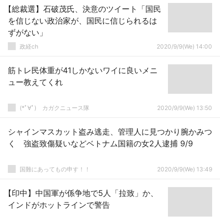
【総裁選】石破茂氏、決意のツイート「国民
を信じない政治家が、国民に信じられるは
ずがない」
政経ch
2020/9/9(We) 14:00
筋トレ民体重が41しかないワイに良いメニ
ュー教えてくれ
(*ﾟ∀ﾟ)ゞカガクニュース隊
2020/9/9(We) 13:50
シャインマスカット盗み逃走、管理人に見つかり腕かみつ
く 強盗致傷疑いなどベトナム国籍の女2人逮捕 9/9
国難にあってもの申す！！
2020/9/9(We) 13:49
【印中】中国軍が係争地で5人「拉致」か、
インドがホットラインで警告