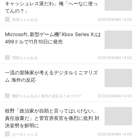
キャッシュレス派だわ」俺「へーなに使っ
てんの？」
投資ちゃんねる
2020/9/9(We) 14:00
Microsoft､新型ゲーム機｢Xbox Series X｣は
499ドルで11月10日に発売
理想ちゃんねる
2020/9/9(We) 14:00
一流の冒険家が考えるデジタルミニマリズ
ム 海外の反応
翻訳ちゃんねる | 海外の反応まとめブログ
2020/9/9(We) 14:00
枝野「政治家が自助と言ってはいけない。
責任放棄だ」と菅官房長官を痛烈に批判 対
決姿勢を鮮明に
おーるじゃんる
2020/9/9(We) 14:00