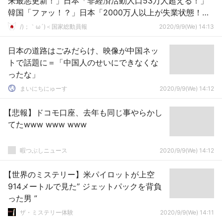
来最悪更新！」日本「非経済活動人口53万人超える！」
韓国「ファッ！？」日本「2000万人以上が失業状態！」
→
/)；｀ω´)＜国家総動員報
2020/9/9(We) 14:13
日本の道路はごみだらけ、映像が中国ネッ
トで話題に＝「中国人のせいにできなくな
ったな」
まいにちにゅーす
2020/9/9(We) 14:12
【悲報】ドコモ口座、去年も同じ事やらかし
てたwww www www
暇つぶしニュース
2020/9/9(We) 14:12
【世界のミステリー】米パイロットが上空
914メートルで見た” ジェットパックを背負
った男 ”
ザ・ミステリー体験
2020/9/9(We) 14:11