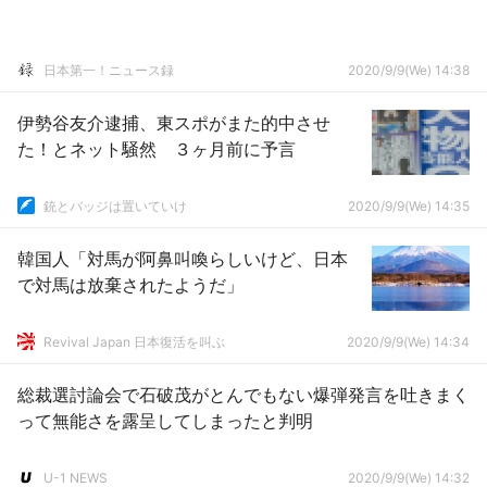
日本第一！ニュース録
2020/9/9(We) 14:38
伊勢谷友介逮捕、東スポがまた的中させ
た！とネット騒然 ３ヶ月前に予言
銃とバッジは置いていけ
2020/9/9(We) 14:35
韓国人「対馬が阿鼻叫喚らしいけど、日本
で対馬は放棄されたようだ」
Revival Japan 日本復活を叫ぶ
2020/9/9(We) 14:34
総裁選討論会で石破茂がとんでもない爆弾発言を吐きまく
って無能さを露呈してしまったと判明
U-1 NEWS
2020/9/9(We) 14:32