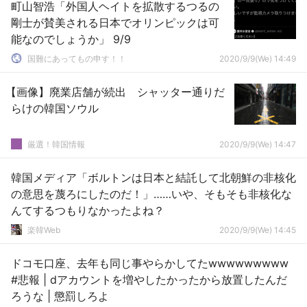
町山智浩「外国人ヘイトを拡散するつるの
剛士が賛美される日本でオリンピックは可
能なのでしょうか」 9/9
国難にあってもの申す！！
2020/9/9(We) 14:49
【画像】廃業店舗が続出 シャッター通りだ
らけの韓国ソウル
厳選！韓国情報
2020/9/9(We) 14:47
韓国メディア「ボルトンは日本と結託して北朝鮮の非核化
の意思を蔑ろにしたのだ！」……いや、そもそも非核化な
んてするつもりなかったよね？
楽韓Web
2020/9/9(We) 14:45
ドコモ口座、去年も同じ事やらかしてたwwwwwwwww
#悲報 | dアカウントを増やしたかったから放置したんだ
ろうな | 懲罰しろよ