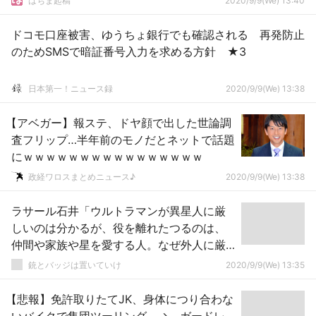
はちま起稿
2020/9/9(We) 13:40
ドコモ口座被害、ゆうちょ銀行でも確認される 再発防止
のためSMSで暗証番号入力を求める方針 ★3
日本第一！ニュース録
2020/9/9(We) 13:38
【アベガー】報ステ、ドヤ顔で出した世論調
査フリップ…半年前のモノだとネットで話題
にｗｗｗｗｗｗｗｗｗｗｗｗｗｗｗｗ
政経ワロスまとめニュース♪
2020/9/9(We) 13:38
ラサール石井「ウルトラマンが異星人に厳
しいのは分かるが、役を離れたつるのは、
仲間や家族や星を愛する人。なぜ外人に厳
しいのか理解できない」
銃とバッジは置いていけ
2020/9/9(We) 13:35
【悲報】免許取りたてJK、身体につり合わな