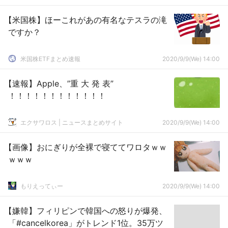
【米国株】ほーこれがあの有名なテスラの滝
ですか？
米国株ETFまとめ速報
2020/9/9(We) 14:00
【速報】Apple、”重 大 発 表”
！！！！！！！！！！！！
エクサワロス | ニュースまとめサイト
2020/9/9(We) 14:00
【画像】おにぎりが全裸で寝ててワロタｗｗ
ｗｗｗ
もりえってぃー
2020/9/9(We) 14:00
【嫌韓】フィリピンで韓国への怒りが爆発、
「#cancelkorea」がトレンド1位。35万ツ