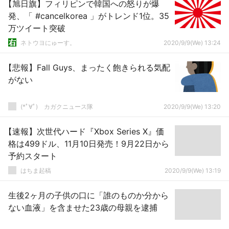
【旭日旗】フィリピンで韓国への怒りが爆
発、「 #cancelkorea 」がトレンド1位。35
万ツイート突破
ネトウヨにゅーす。
2020/9/9(We) 13:24
【悲報】Fall Guys、まったく飽きられる気配
がない
(*ﾟ∀ﾟ)ゞカガクニュース隊
2020/9/9(We) 13:20
【速報】次世代ハード『Xbox Series X』価
格は499ドル、11月10日発売！9月22日から
予約スタート
はちま起稿
2020/9/9(We) 13:19
生後2ヶ月の子供の口に「誰のものか分から
ない血液」を含ませた23歳の母親を逮捕