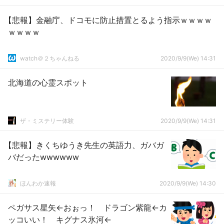
【悲報】金融庁、ドコモに防止措置とるよう指示ｗｗｗｗ
ｗｗｗｗ
watch＠２ちゃんねる
2020/9/9(We) 14:31
北海道の心霊スポット
ザ・ミステリー体験
2020/9/9(We) 14:31
【悲報】きくちゆうき先生の英語力、ガバガ
バだったwwwwww
ほんわか速報
2020/9/9(We) 14:30
ペガサス星矢←おぉっ！ ドラゴン紫龍←カ
ッコいい！ キグナス氷河←