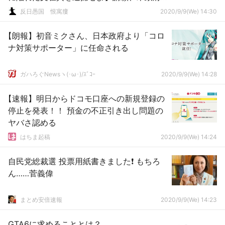
サイトで圧倒的1位 外国の政治に関する事案
反日愚国 恨寓瘻
2020/9/9(We) 14:30
が請願で1位になるのは異例
【朗報】初音ミクさん、日本政府より「コロ
ナ対策サポーター」に任命される
ガハろぐNewsヽ(･ω･)/ｽﾞｺｰ
2020/9/9(We) 14:28
【速報】明日からドコモ口座への新規登録の
停止を発表！！ 預金の不正引き出し問題の
ヤバさ認める
はちま起稿
2020/9/9(We) 14:24
自民党総裁選 投票用紙書きました❗️ もちろ
ん……菅義偉
まとめ安倍速報
2020/9/9(We) 14:23
GTA6に求めることとは？