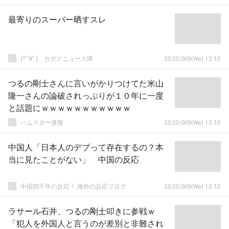
最寄りのスーパー晒すスレ
(*ﾟ∀ﾟ)ゞカガクニュース隊
2020/9/9(We) 13:10
つるの剛士さんに言いがかりつけてた米山
隆一さんの論破されっぷりが１０年に一度
と話題にｗｗｗｗｗｗｗｗｗｗｗ
ハムスター速報
2020/9/9(We) 13:10
中国人「日本人のデブって存在するの？本
当に見たことがない」 中国の反応
中国四千年の反応！ 海外の反応ブログ
2020/9/9(We) 13:10
ラサール石井、つるの剛士叩きに参戦ｗ
「犯人を外国人と言うのが差別と非難され