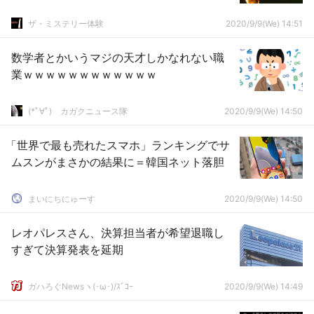
ザ・ミステリー体験
2020/9/9(We) 14:51
数学者とかいうマジの天才しかなれない職
業ｗｗｗｗｗｗｗｗｗｗｗｗ
(*ﾟ∀ﾟ)ゞカガクニュース隊
2020/9/9(We) 14:50
「世界で最も売れたスマホ」ランキングでサ
ムスンがまさかの結果に＝韓国ネット落胆
まいにちにゅーす
2020/9/9(We) 14:50
レオパレスさん、決算担当者が希望退職し
すぎて決算発表を延期
ガハろぐNewsヽ(･ω･)/ｽﾞｺｰ
2020/9/9(We) 14:49