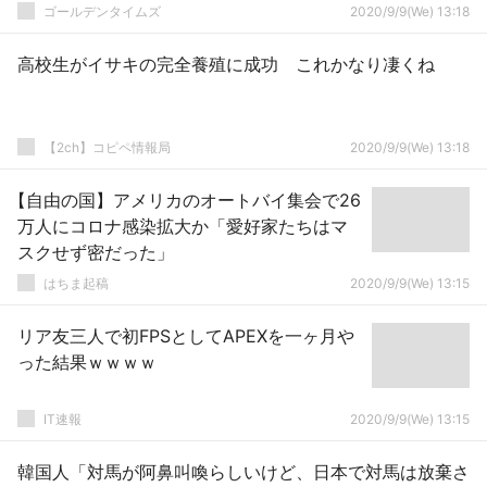
ゴールデンタイムズ
2020/9/9(We) 13:18
高校生がイサキの完全養殖に成功 これかなり凄くね
【2ch】コピペ情報局
2020/9/9(We) 13:18
【自由の国】アメリカのオートバイ集会で26
万人にコロナ感染拡大か「愛好家たちはマ
スクせず密だった」
はちま起稿
2020/9/9(We) 13:15
リア友三人で初FPSとしてAPEXを一ヶ月や
った結果ｗｗｗｗ
IT速報
2020/9/9(We) 13:15
韓国人「対馬が阿鼻叫喚らしいけど、日本で対馬は放棄さ