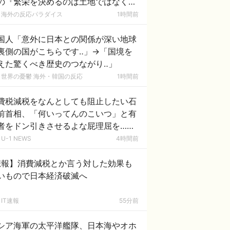
の『繁栄を決めるのは土地ではなく人
ある』という主張に日本の秩序と清潔
海外の反応パラダイス
1時間前
を絶賛する外国人が続出！
国人「意外に日本との関係が深い地球
裏側の国がこちらです‥」→「国境を
えた驚くべき歴史のつながり‥」
世界の憂鬱 海外・韓国の反応
1時間前
費税減税をなんとしても阻止したい石
前首相、「何いってんのこいつ」と有
者をドン引きさせるよな屁理屈を……
U-1 NEWS
4時間前
悲報】消費減税とか言う対した効果も
いもので日本経済破滅へ
IT速報
55分前
シア海軍の太平洋艦隊、日本海やオホ