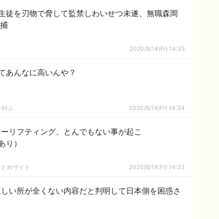
生徒を刃物で脅して監禁しわいせつ未遂、無職森岡
逮捕
2020/8/14(Fr) 14:35
てあんなに高いんや？
活を叫ぶ
2020/8/14(Fr) 14:34
パワーリフティング、とんでもない事が起こ
あり）
まとめサイト
2020/8/14(Fr) 14:33
正しい所が全くない内容だと判明して日本側を困惑さ