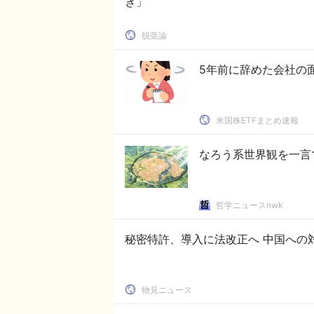
き」
脱亜論
5年前に辞めた会社の
米国株ETFまとめ速報
なろう系世界観を一言
哲学ニュースnwk
秘密特許、導入に法改正へ 中国への
物見ニュース