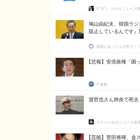
(*ﾟ∀ﾟ)ゞカガクニュース
鳩山由紀夫、韓国ラジ
阻止しているんです』[8
国難にあってもの申す！
【悲報】安倍政権「困
IT速報
２ちゃんねるニュース超
【芸能】菅田将暉、金