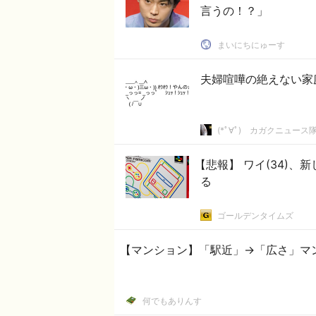
言うの！？」
まいにちにゅーす
夫婦喧嘩の絶えない家庭
(*ﾟ∀ﾟ)ゞカガクニュース
【悲報】 ワイ(34)
る
ゴールデンタイムズ
【マンション】「駅近」→「広さ」マ
何でもありんす