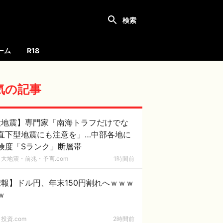
ーム
R18
気の記事
大地震】専門家「南海トラフだけでな
直下型地震にも注意を」…中部各地に
険度「Sランク」断層帯
大地震・前兆・予言.com
1時間前
報】ドル円、年末150円割れへｗｗｗ
ｗ
投資.com
2時間前