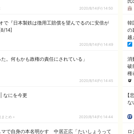
氏
で
隊
2020/8/14(Fr) 14:50
さ
オで『日本製鉄は徴用工賠償を望んでるのに安倍が
韓
/14]
の
越
！
2020/8/14(Fr) 14:49
った。何もかも政権の責任にされている」
消
破
権
2020/8/14(Fr) 14:45
渡哲也さん肺炎で死去 | なにを今更
【
な
速まとめ＋
2020/8/14(Fr) 14:44
スマで自身の本名明かす 中居正広「たいしょうって
ロ