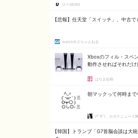
U-1 NEWS
【悲報】任天堂「スイッチ」、中古で
watch＠２ちゃんねる
Xboxのフィル・スペ
動作させればそれだけ
はちま起稿
朝マックって何時まで
(*ﾟ∀ﾟ)ゞカガクニュース
【韓国】トランプ「G7首脳会談は大統