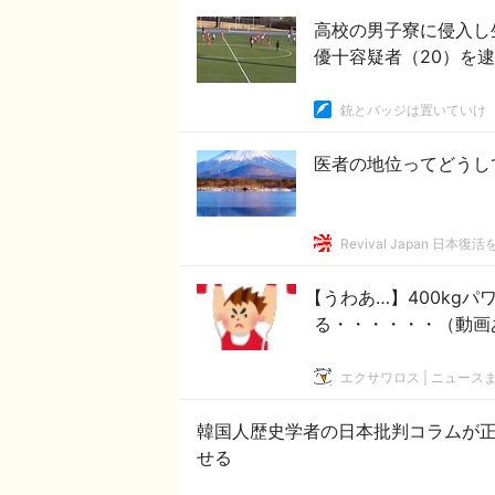
高校の男子寮に侵入し
優十容疑者（20）を
銃とバッジは置いていけ
医者の地位ってどうし
Revival Japan 日本復
【うわあ…】400kg
る・・・・・・（動画
エクサワロス | ニュース
韓国人歴史学者の日本批判コラムが
せる