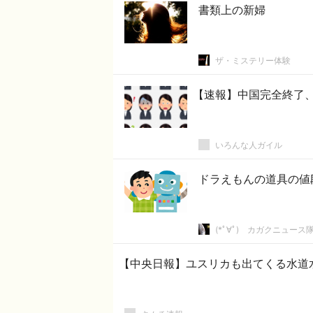
書類上の新婦
ザ・ミステリー体験
【速報】中国完全終了、
いろんな人ガイル
ドラえもんの道具の値
(*ﾟ∀ﾟ)ゞカガクニュース
【中央日報】ユスリカも出てくる水道