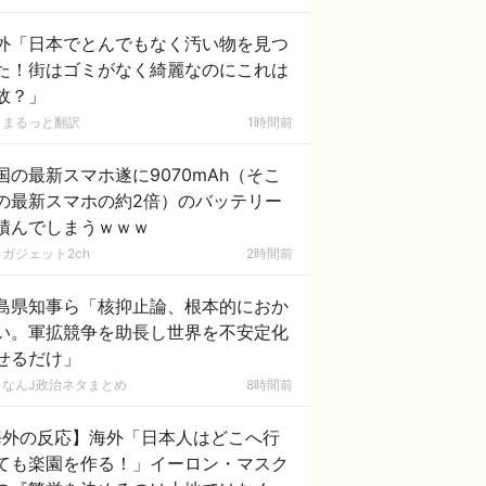
外「日本でとんでもなく汚い物を見つ
た！街はゴミがなく綺麗なのにこれは
故？」
まるっと翻訳
1時間前
国の最新スマホ遂に9070mAh（そこ
の最新スマホの約2倍）のバッテリー
積んでしまうｗｗｗ
ガジェット2ch
2時間前
島県知事ら「核抑止論、根本的におか
い。軍拡競争を助長し世界を不安定化
せるだけ」
なんJ政治ネタまとめ
8時間前
海外の反応】海外「日本人はどこへ行
ても楽園を作る！」イーロン・マスク