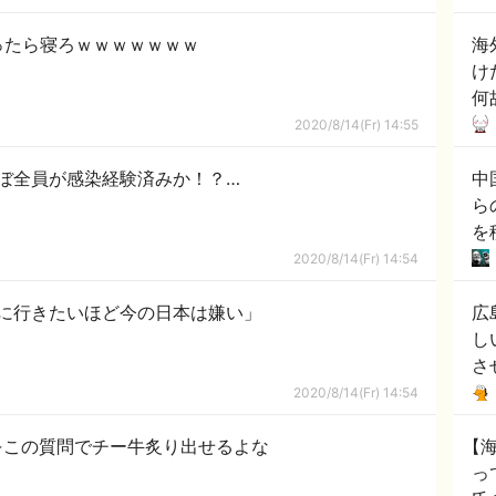
ったら寝ろｗｗｗｗｗｗｗ
海
け
何
2020/8/14(Fr) 14:55
ぼ全員が感染経験済みか！？…
中
ら
を
2020/8/14(Fr) 14:54
に行きたいほど今の日本は嫌い」
広
し
さ
2020/8/14(Fr) 14:54
←この質問でチー牛炙り出せるよな
【
っ