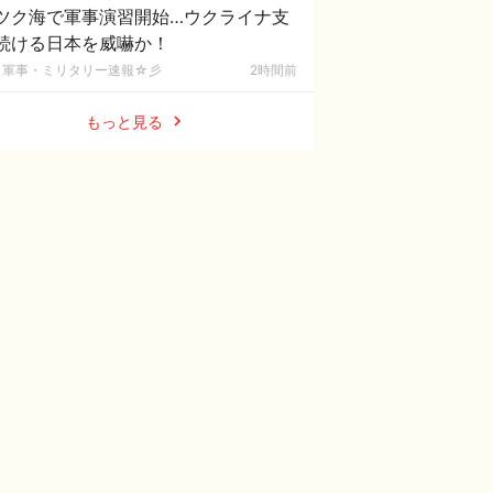
ツク海で軍事演習開始…ウクライナ支
続ける日本を威嚇か！
軍事・ミリタリー速報☆彡
2時間前
もっと見る