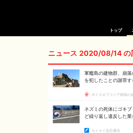
トップ
ニュース 2020/08/14 
軍艦島の建物群、崩落
を犯したことの謝罪す
ボイスオブコリア韓国の
ネズミの死体にゴキブ
ど繰り返し違反した業
カイカイ反応通信