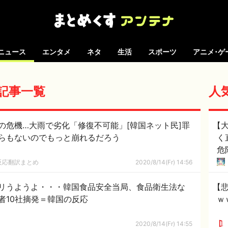
ニュース
エンタメ
ネタ
生活
スポーツ
アニメ･ゲ
の記事一覧
人
の危機…大雨で劣化「修復不可能」[韓国ネット民]罪
【
らもないのでもっと崩れるだろう
く
危
反応翻訳まとめ
2020/8/14(Fr) 14:56
リうようよ・・・韓国食品安全当局、食品衛生法な
【悲
者10社摘発＝韓国の反応
ｗ
2020/8/14(Fr) 14:55