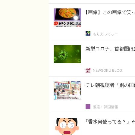
【画像】この画像で笑
もりえってぃー
新型コロナ、首都圏ほ
NEWSOKU BLOG
テレ朝視聴者「別の国
厳選！韓国情報
『香水何使ってる？』