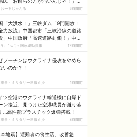
県民「お前らの方が汚いんじゃ！」
ワシらが広島県民じゃ」
おーるじゃんる
5時間前
国「大洪水！」三峡ダム「9門開放！
全力放流」中国都市「三峡沿線の道路
没」中国政府「高速道路封鎖！」中国
ム「緊急放流に合わせて開門（土砂崩
/)；｀ω´)＜国家総動員報
17時間前
発生」→
ぜプーチンはウクライナ侵攻をやめら
ないのか？！
軍事・ミリタリー速報☆彡
1時間前
イツ空港のウクライナ輸送機に自爆ド
ーン接近、見つけた空港職員が蹴り落
す…高性能プラスチック爆弾搭載！
軍事・ミリタリー速報☆彡
8時間前
熊本地震】避難者の食生活、改善急