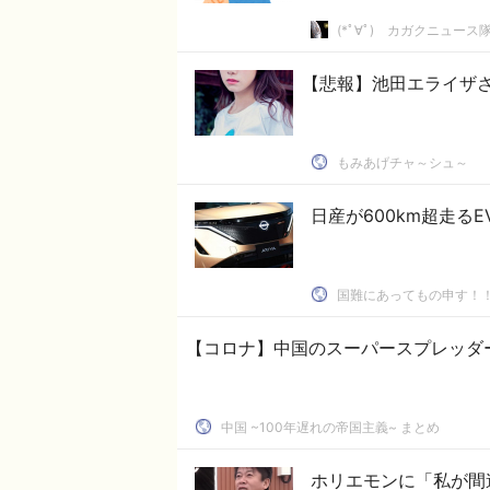
(*ﾟ∀ﾟ)ゞカガクニュース
【悲報】池田エライザ
もみあげチャ～シュ～
国難にあってもの申す！
【コロナ】中国のスーパースプレッダ
中国 ~100年遅れの帝国主義~ まとめ
ホリエモンに「私が間