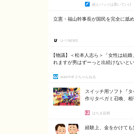
銃とバッジは置いていけ
立憲・福山幹事長が国民を完全に舐
U-1 NEWS
【物議】＜松本人志ら＞「女性は結婚
れますが男はずーっと出続けないと
watch＠２ちゃんねる
スイッチ用ソフト『タ
作りタベガミ召喚、相
はちま起稿
経験上、金をかけても