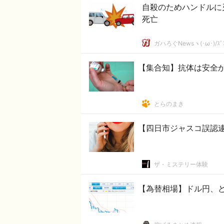
自殺のためハンドルに
死亡
ガハろぐNewsヽ(･ω･)/ｽﾞ
【集合知】抗体は安全
とらのまき
【四日市ジャスコ誤認
ザ・ミステリー体験
【為替相場】ドル円、