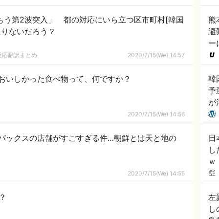
はもう第2波突入」 都の対応にいら立つ区市町村[韓国
熊
足りないだろう？
避
ー
反応翻訳まとめ
2020/7/15(We) 14:57
おいしかった食べ物って、何ですか？
韓
予
が
外
2020/7/15(We) 14:56
バックスの店舗がすごすぎる件…朝鮮とは天と地の
日
し
ｗ
2020/7/15(We) 14:55
？
左
し