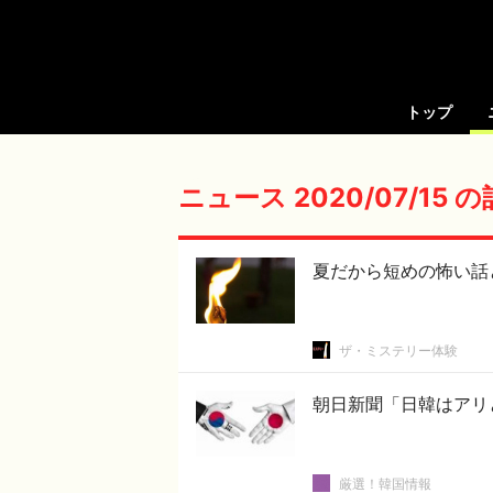
トップ
ニュース 2020/07/15 
夏だから短めの怖い話
ザ・ミステリー体験
朝日新聞「日韓はアリ
厳選！韓国情報