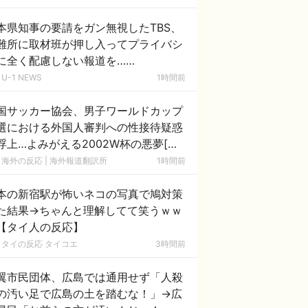
本県知事の要請をガン無視したTBS、
難所に取材班が押し入ってプライバシ
に全く配慮しない報道を……
U-1 NEWS
1時間前
国サッカー協会、男子ワールドカップ
選における外国人審判への性接待疑惑
浮上…よみがえる2002W杯の悪夢[海
の反応]
海外の反応 | 海外報道翻訳所
1時間前
本の新宿駅が怖いネコの写真で鳩対策
た結果→ちゃんと理解してて笑うｗｗ
【タイ人の反応】
タイの反応 タイコエ
3時間前
翼市民団体、広島では通用せず「人殺
の汚い足で広島の土を踏むな！」→広