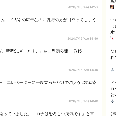
島
「
隊
2020/7/15(We) 14:50
さん、メガネの広告なのに乳房の方が目立ってしまう
中
（
水
ダ
2020/7/15(We) 14:49
れ
日産が600km超走るEV、新型SUV「アリア」を世界初公開！ 7/15
な
れ
！
2020/7/15(We) 14:49
ー、エレベーターに一度乗っただけで71人が2次感染
ド
ロ
と
2020/7/15(We) 14:48
違っていました。コロナは恐ろしい病気です」と言
【