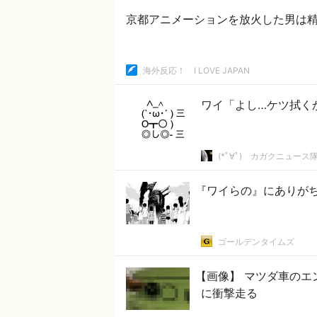
京都アニメーションを放火した男は
海外反応！ I LOVE JAPAN
ワイ「よし…ケツ拭くか」ﾌｷﾌｷ
(*ﾟ∀ﾟ)ゞカガクニュース
『ワイらの』にありが
ゴールデンタイムズ
【画像】 マツダ車のエ
に衝撃走る