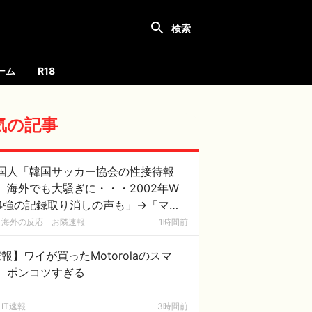
ーム
R18
気の記事
国人「韓国サッカー協会の性接待報
、海外でも大騒ぎに・・・2002年W
4強の記録取り消しの声も」→「マジ
国の恥だ」「2002年まで疑う価値が
海外の反応 お隣速報
1時間前
る」「国民や国が築いた国格をサッカ
選手が足で蹴り飛ばすね」
報】ワイが買ったMotorolaのスマ
、ポンコツすぎる
IT速報
3時間前