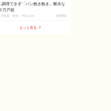
…調理できず「パン飽き飽き」断水な
３万戸超
大地震・前兆・予言.com
4時間前
もっと見る