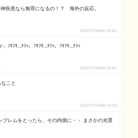
精神疾患なら無罪になるの！？ 海外の反応。
2020/7/15(We) 14:40
...ﾁﾗｯ、ﾌｷﾌｷ...ﾁﾗｯ、ﾌｷﾌｷ...ﾁﾗｯ
隊
2020/7/15(We) 14:40
ちなこと
2020/7/15(We) 14:39
ンブレムをとったら、その内側に・・ まさかの光景