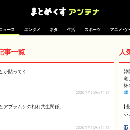
ニュース
エンタメ
ネタ
生活
スポーツ
アニメ･ゲ
の記事一覧
人
とか貼ってく
韓
道
杯
で
2020/7/15(We) 14:57
あ
ー
とアブラムシの相利共生関係」
【悲
ホ
2020/7/15(We) 14:57