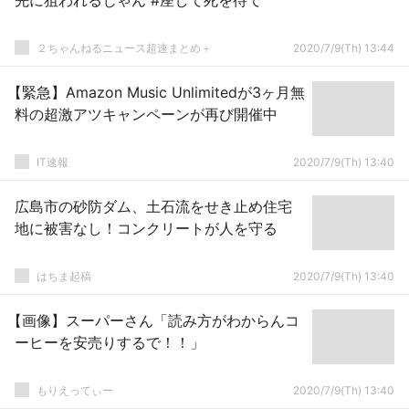
先に狙われるじゃん #座して死を待て
２ちゃんねるニュース超速まとめ＋
2020/7/9(Th) 13:44
【緊急】Amazon Music Unlimitedが3ヶ月無
料の超激アツキャンペーンが再び開催中
IT速報
2020/7/9(Th) 13:40
広島市の砂防ダム、土石流をせき止め住宅
地に被害なし！コンクリートが人を守る
はちま起稿
2020/7/9(Th) 13:40
【画像】スーパーさん「読み方がわからんコ
ーヒーを安売りするで！！」
もりえってぃー
2020/7/9(Th) 13:40