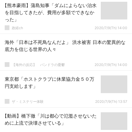
【熊本豪雨】蒲島知事「ダムによらない治水
を目指してきたが、費用が多額でできなか
った」
政経ch
2020/7/9(Th) 14:00
海外「日本は不死鳥なんだよ」 洪水被害 日本の驚異的な
底力を信じる世界の人々
【海外の反応】 パンドラの憂鬱
2020/7/9(Th) 14:00
東京都「ホストクラブに休業協力金５０万
円支給します」
ザ・ミステリー体験
2020/7/9(Th) 13:57
【動画】橋下徹「川は都心で氾濫させないた
めに上流で決壊させている」