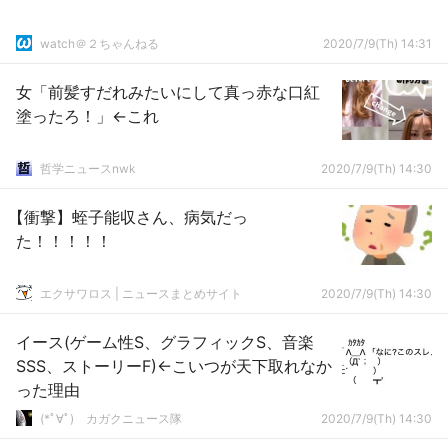
watch＠２ちゃんねる
2020/7/9(Th) 14:31
女「前髪すだれみたいにして真っ赤な口紅
塗ったろ！」←これ
哲学ニュースnwk
2020/7/9(Th) 14:30
【衝撃】蛭子能収さん、病気だっ
た！！！！！
エクサワロス | ニュースまとめサイト
2020/7/9(Th) 14:30
イース(ゲーム性S、グラフィックS、音楽
SSS、ストーリーF)←こいつが天下取れなか
った理由
(*ﾟ∀ﾟ)ゞカガクニュース隊
2020/7/9(Th) 14:30