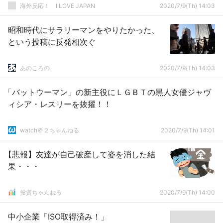
海外反応！ I LOVE JAPAN
2020/7/9(Th) 14:03
昭和時代にサラリーマンをやりたかった、
という投稿に反発相次ぐ
あのころの
2020/7/9(Th) 14:03
「バットウーマン」の新主役にＬＧＢＴの黒人女優ジャヴ
ィシア・レスリーを抜擢！！
watch＠２ちゃんねる
2020/7/9(Th) 14:01
【悲報】友達が自己破産して姿を消した結
果・・・
投資ちゃんねる
2020/7/9(Th) 14:00
中小企業「ISO取得済み！」