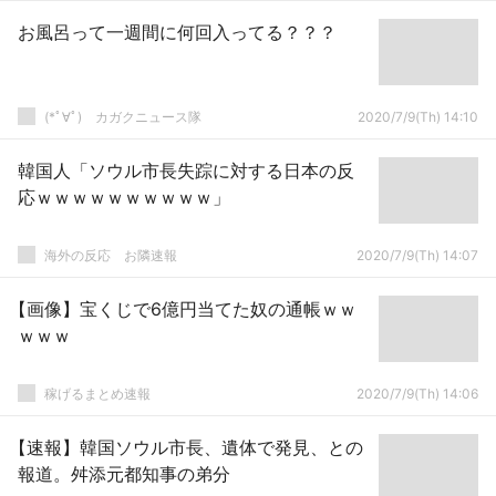
お風呂って一週間に何回入ってる？？？
(*ﾟ∀ﾟ)ゞカガクニュース隊
2020/7/9(Th) 14:10
韓国人「ソウル市長失踪に対する日本の反
応ｗｗｗｗｗｗｗｗｗｗ」
海外の反応 お隣速報
2020/7/9(Th) 14:07
【画像】宝くじで6億円当てた奴の通帳ｗｗ
ｗｗｗ
稼げるまとめ速報
2020/7/9(Th) 14:06
【速報】韓国ソウル市長、遺体で発見、との
報道。舛添元都知事の弟分