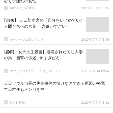
むく子連れの女性
稼げるまとめ速報
2020/7/9(Th) 13:35
【画像】 三四郎小宮の「自分をいじめていた
人間たちへの言葉」 含蓄がすごい・・
銃とバッジは置いていけ
2020/7/9(Th) 13:35
【静岡・女子大生殺害】逮捕された同じ大学
の男、衝撃の供述…怖すぎだろ・・・・・
エクサワロス | ニュースまとめサイト
2020/7/9(Th) 13:34
反日ソウル市長の失踪事件の情けなさすぎる原因が発覚し
て日本側もドン引き中
U-1 NEWS
2020/7/9(Th) 13:32