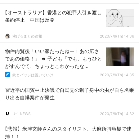
【オーストラリア】香港との犯罪人引き渡し
条約停止 中国は反発
稼げるまとめ速報
2020/7/9(Th) 14:36
物件内覧後「いい家だったねー！あの広さ
であの価格！」 ⇒ 子ども「でも、もうひと
がすんでて、ちょっとこわかったな
ぁ・・」
銃とバッジは置いていけ
2020/7/9(Th) 14:35
習近平の国賓中止決議で自民党の獅子身中の虫が自ら名乗
り出る自爆案件が発生
U-1 NEWS
2020/7/9(Th) 14:32
【悲報】米津玄師さんのスタイリスト、大麻所持容疑で逮
捕！！