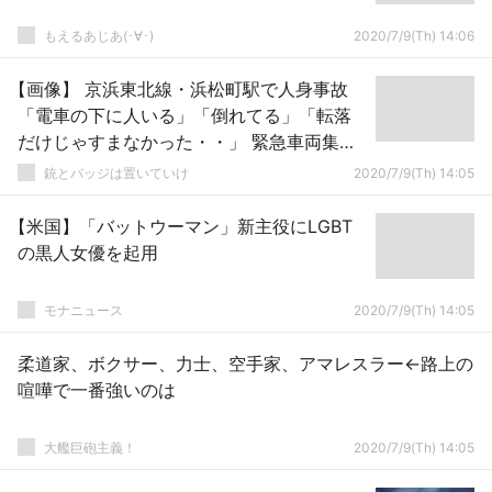
もえるあじあ(･∀･)
2020/7/9(Th) 14:06
【画像】 京浜東北線・浜松町駅で人身事故
「電車の下に人いる」「倒れてる」「転落
だけじゃすまなかった・・」 緊急車両集結
で騒然
銃とバッジは置いていけ
2020/7/9(Th) 14:05
【米国】「バットウーマン」新主役にLGBT
の黒人女優を起用
モナニュース
2020/7/9(Th) 14:05
柔道家、ボクサー、力士、空手家、アマレスラー←路上の
喧嘩で一番強いのは
大艦巨砲主義！
2020/7/9(Th) 14:05