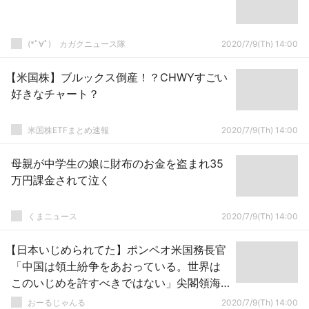
(*ﾟ∀ﾟ)ゞカガクニュース隊
2020/7/9(Th) 14:00
【米国株】ブルックス倒産！？CHWYすごい
好きなチャート？
米国株ETFまとめ速報
2020/7/9(Th) 14:00
母親が中学生の娘に財布のお金を盗まれ35
万円課金されて泣く
くまニュース
2020/7/9(Th) 14:00
【日本いじめられてた】ポンペオ米国務長官
「中国は領土紛争をあおっている。世界は
このいじめを許すべきではない」尖閣領海
侵入にも言及
おーるじゃんる
2020/7/9(Th) 14:00