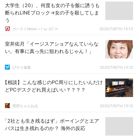
大学生（20）、何度も女の子を飯に誘うも
断られLINEブロック→女の子を殺してしま
う
ガハろぐNewsヽ(･ω･)/ｽﾞｺｰ
2020/7/9(Th) 13:13
室井佑月「イージスアショアなんていらな
い。有事に真っ先に狙われるじゃん！」
ぴろり速報
2020/7/9(Th) 13:12
【相談】こんな感じのPC周りにしたいんだけ
どPCデスクどれ買えばいい？？？？
理想ちゃんねる
2020/7/9(Th) 13:12
「2社とも生き残るはず」ボーイングとエア
バスは生き残れるのか？ 海外の反応