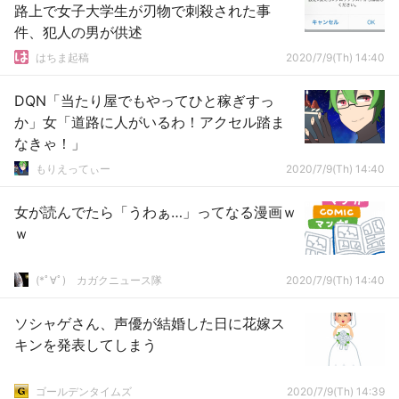
路上で女子大学生が刃物で刺殺された事
件、犯人の男が供述
はちま起稿
2020/7/9(Th) 14:40
DQN「当たり屋でもやってひと稼ぎすっ
か」女「道路に人がいるわ！アクセル踏ま
なきゃ！」
もりえってぃー
2020/7/9(Th) 14:40
女が読んでたら「うわぁ…」ってなる漫画ｗ
ｗ
(*ﾟ∀ﾟ)ゞカガクニュース隊
2020/7/9(Th) 14:40
ソシャゲさん、声優が結婚した日に花嫁ス
キンを発表してしまう
ゴールデンタイムズ
2020/7/9(Th) 14:39