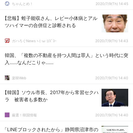
ちゃんとめ！
2020/7/9(Th) 14:45
【悲報】蛭子能収さん、レビー小体病とアル
ツハイマーの合併症と診断される
ガハろぐNewsヽ(･ω･)/ｽﾞｺｰ
2020/7/9(Th) 14:43
韓国、「複数の不動産を持つ人間は罪人」という時代に突
入……なんだこりゃ……
楽韓Web
2020/7/9(Th) 14:40
【韓国】ソウル市長、2017年から常習セクハ
ラ 被害者も多数か
厳選！韓国情報
2020/7/9(Th) 14:40
「LINEブロックされたから」静岡県沼津市の