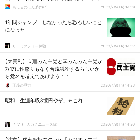
か
もえるにほん彡(^)(^)
2020/7/9(Th) 14:28
1年間シャンプーしなかったら恐ろしいこと
になった
ザ・ミステリー体験
2020/7/9(Th) 14:27
【大喜利】立憲みん主党と国みんみん主党が
7/17に性懲りもなく合流議論するらしいか
ら党名を考えてあげよう＾＾
正義の見方
2020/7/9(Th) 14:23
昭和「生涯年収3憶円やぞ」←これ
(*ﾟ∀ﾟ)ゞカガクニュース隊
2020/7/9(Th) 14:20
【注意】猛毒を持つクラゲ「カツオノエボ