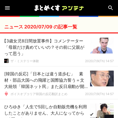
ニュース 2020/07/09 の記事一覧
【3歳女児8日間放置事件】コメンテーター
「母親だけ責めていいの？その前に父親が
って思う」
ザ・ミステリー体験
2020/7/9(Th) 14:57
[韓国の反応]「日本とは違う道歩む」 素
材・部品大国への飛躍と国際協力誓う＝文
大統領「韓国ネット民」また反日扇動が開
始されたのか・・・
ボイスオブコリア韓国の反応翻訳まとめ
2020/7/9(Th) 14:57
ひろゆき「人生で5回しか自動販売機を利用
したことがありません、大人になってから