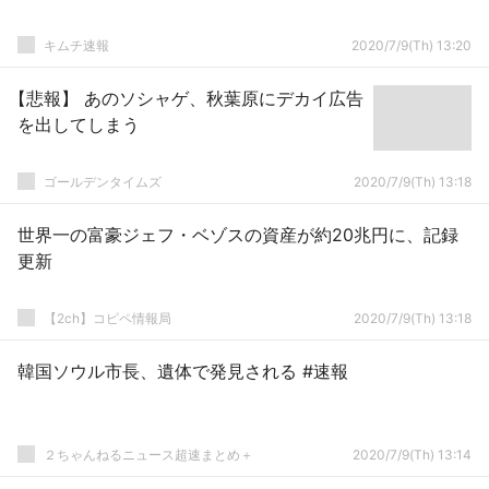
キムチ速報
2020/7/9(Th) 13:20
【悲報】 あのソシャゲ、秋葉原にデカイ広告
を出してしまう
ゴールデンタイムズ
2020/7/9(Th) 13:18
世界一の富豪ジェフ・ベゾスの資産が約20兆円に、記録
更新
【2ch】コピペ情報局
2020/7/9(Th) 13:18
韓国ソウル市長、遺体で発見される #速報
２ちゃんねるニュース超速まとめ＋
2020/7/9(Th) 13:14