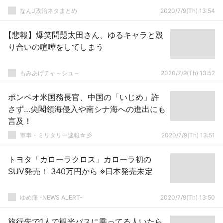
なんJ政治ネタまとめ
2020/7/9(Th) 13:54
【悲報】爆笑問題太田さん、ゆるキャラと殴
り合いの喧嘩をしてしまう
もみあげチャ～シュ～
2020/7/9(Th) 13:52
ポンペオ米国務長官、中国の「いじめ」許
さず…尖閣領海侵入や南シナ海への進出にも
言及！
軍事・ミリタリー速報☆彡
2020/7/9(Th) 13:51
トヨタ「カローラクロス」カローラ初の
SUV発売！ 340万円から ※日本発売未定
ゆめ痛 -NEWS ALERT-
2020/7/9(Th) 13:50
旅行先で1人で観光バスに乗ってる人いたら