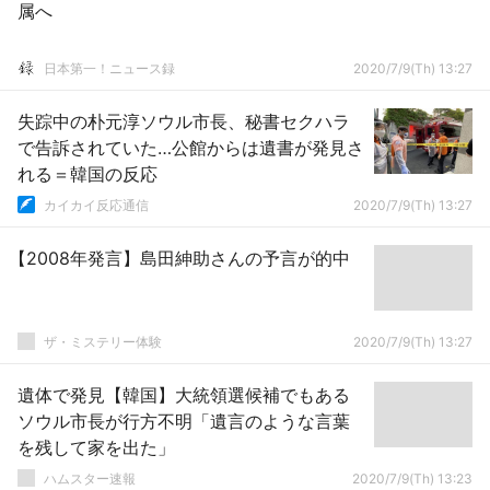
属へ
日本第一！ニュース録
2020/7/9(Th) 13:27
失踪中の朴元淳ソウル市長、秘書セクハラ
で告訴されていた…公館からは遺書が発見さ
れる＝韓国の反応
カイカイ反応通信
2020/7/9(Th) 13:27
【2008年発言】島田紳助さんの予言が的中
ザ・ミステリー体験
2020/7/9(Th) 13:27
遺体で発見【韓国】大統領選候補でもある
ソウル市長が行方不明「遺言のような言葉
を残して家を出た」
ハムスター速報
2020/7/9(Th) 13:23