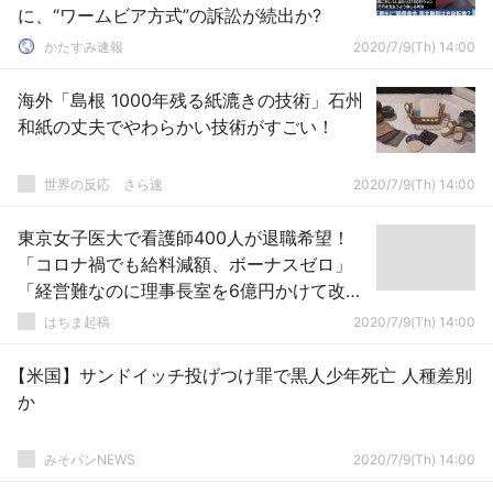
に、“ワームビア方式”の訴訟が続出か?
かたすみ速報
2020/7/9(Th) 14:00
海外「島根 1000年残る紙漉きの技術」石州
和紙の丈夫でやわらかい技術がすごい！
世界の反応 さら速
2020/7/9(Th) 14:00
東京女子医大で看護師400人が退職希望！
「コロナ禍でも給料減額、ボーナスゼロ」
「経営難なのに理事長室を6億円かけて改
修」
はちま起稿
2020/7/9(Th) 14:00
【米国】サンドイッチ投げつけ罪で黒人少年死亡 人種差別
か
みそパンNEWS
2020/7/9(Th) 14:00