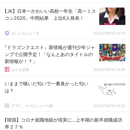
【JK】日本一かわいい高校一年生「高一ミス
コン2020」中間結果 上位6人発表！
まいにちにゅーす
2020/7/9(Th) 13:22
『ドラゴンクエスト』新情報が週刊少年ジャ
ンプで公開予定！「なんとあのタイトルの
新情報が！？」
はちま起稿
2020/7/9(Th) 13:20
いままで嗅いだ匂いで一番臭かった匂い
は？
(*ﾟ∀ﾟ)ゞカガクニュース隊
2020/7/9(Th) 13:20
【韓国】コロナ就職地獄が現実に…上半期の新卒就職成功
率２７％