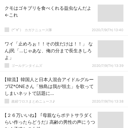
クモはゴキブリを食べくれる益虫なんだよ
←これ
(*ﾟ∀ﾟ)ゞカガクニュース隊
2020/7/9(Th) 13:40
ワイ「止めろぉ！！その技だけは！！」 な
んj民「…じゃあな、俺の分まで長生きしろ
よ」
ゴールデンタイムズ
2020/7/9(Th) 13:39
【韓流】韓国人と日本人混合アイドルグルー
プIZ*ONEさん「独島は我が領土」を歌って
しまいネットで話題に…
政経ワロスまとめニュース♪
2020/7/9(Th) 13:38
【２６万いいね】 ｢母親ならポテトサラダく
らい作ったらどうだ｣ 高齢の男性の声にうつ