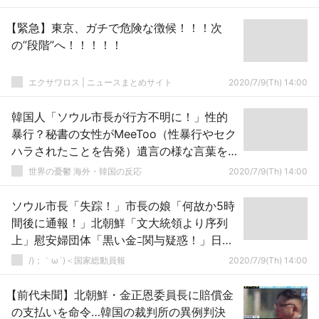
【緊急】東京、ガチで危険な徴候！！！次
の”段階”へ！！！！！
エクサワロス | ニュースまとめサイト
2020/7/9(Th) 14:00
韓国人「ソウル市長が行方不明に！」性的
暴行？秘書の女性がMeeToo（性暴行やセク
ハラされたことを告発）遺言の様な言葉を
残して連絡が途絶える 韓国の反応
世界の憂鬱 海外・韓国の反応
2020/7/9(Th) 14:00
ソウル市長「失踪！」市長の娘「何故か5時
間後に通報！」北朝鮮「文大統領より序列
上」慰安婦団体「黒い金ﾆ関与疑惑！」日本
「真っ黒！」韓国「ﾋｴｯ」→
/)；｀ω´)＜国家総動員報
2020/7/9(Th) 14:00
【前代未聞】北朝鮮・金正恩委員長に賠償金
の支払いを命令…韓国の裁判所の異例判決