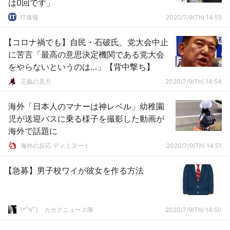
は0回です」
IT速報
2020/7/9(Th) 14:55
【コロナ禍でも】自民・石破氏、党大会中止
に苦言「最高の意思決定機関である党大会
をやらないというのは…」【背中撃ち】
正義の見方
2020/7/9(Th) 14:54
海外「日本人のマナーは神レベル」幼稚園
児が送迎バスに乗る様子を撮影した動画が
海外で話題に
海外の反応 ディミヌート
2020/7/9(Th) 14:51
【急募】男子校ワイが彼女を作る方法
(*ﾟ∀ﾟ)ゞカガクニュース隊
2020/7/9(Th) 14:50