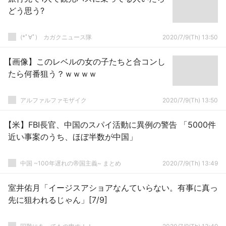
どう思う?
(*ﾟ∀ﾟ)ゞカガクニュース隊
2020/7/9(Th) 13:50
【画像】このレベルの女の子たちと合コンし
たら何番狙う？ｗｗｗｗ
アルファルファモザイク
2020/7/9(Th) 13:50
【米】FBI長官、中国のスパイ活動に異例の警告 「5000件
近い事案のうち、ほぼ半数が中国」
中国 ~100年遅れの帝国主義~ まとめ
2020/7/9(Th) 13:49
室井佑月「イージスアショアなんていらない。有事に真っ
先に狙われるじゃん」[7/9]