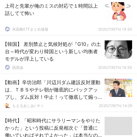
上司と先輩が俺のミスの対応で１時間以上
話してて怖い
米国株ETFまとめ速報
2020/7/9(Th) 14:30
【韓国】 差別禁止と気候対処が『G10』の土
台～時代が変わり韓国という新しい均衡者
モデルが浮上している
脱亜論
2020/7/9(Th) 14:30
【動画】辛坊治郎「川辺川ダム建設反対運動
は、ＴＢＳやテレ朝が徹底的にバックアッ
プし、ダム反対！中止！って徹底して煽っ
た。結果中止になった」
もえるあじあ(･∀･)
2020/7/9(Th) 14:29
【時代】「昭和時代にサラリーマンをやりた
かった」という投稿に反発相次ぐ「普通に
働いていればそれでよかった」は本当なの