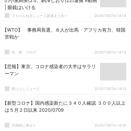
の小泉絢美(21)、駒澤しおり(22)逮捕 #動画
| 眼鏡はいける
２ちゃんねるニュース超速まとめ＋
2020/7/9(Th) 14:14
【WTO】 事務局長選、８人が出馬 アフリカ有力、韓国
苦戦か
笑 韓 ブログ
2020/7/9(Th) 14:13
【悲報】東京、コロナ感染者の大半はサラリ
ーマン
暇つぶしニュース
2020/7/9(Th) 14:12
【新型コロナ】国内感染新たに３４０人確認 ３００人以上
は５月２日以来 2020/0709
常識的に考えた
2020/7/9(Th) 14:10