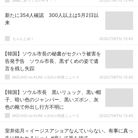
国難にあってもの申す！！
2020/7/9(Th) 13:49
新たに354人確認 300人以上は5月2日以
来
ちゃんとめ！
2020/7/9(Th) 13:45
【韓国】ソウル市長の秘書がセクハラ被害を
告発予告 ソウル市長、黒ずくめの姿で遺
言を残し失踪
MIZUHO no KUNI ≪2ch≫特亜ニュース
2020/7/9(Th) 13:45
【韓国】ソウル市長 黒いリュック、黒い帽
子、暗い色のジャンパー、黒いズボン、灰
色の靴で外出し行方不明に
MIZUHO no KUNI ≪2ch≫特亜ニュース
2020/7/9(Th) 13:45
室井佑月＜イージスアショアなんていらない。有事に真っ