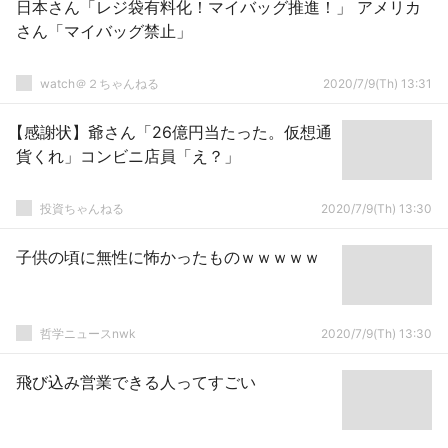
日本さん「レジ袋有料化！マイバッグ推進！」 アメリカ
さん「マイバッグ禁止」
watch＠２ちゃんねる
2020/7/9(Th) 13:31
【感謝状】爺さん「26億円当たった。仮想通
貨くれ」コンビニ店員「え？」
投資ちゃんねる
2020/7/9(Th) 13:30
子供の頃に無性に怖かったものｗｗｗｗｗ
哲学ニュースnwk
2020/7/9(Th) 13:30
飛び込み営業できる人ってすごい