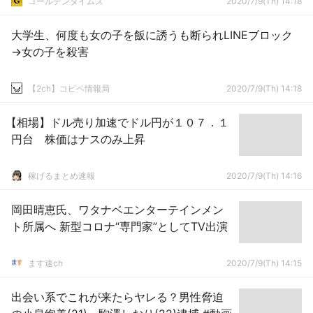
ゴールデンタイムズ
2020/7/9(Th) 14:18
大学生、何度も女の子を飯に誘うも断られLINEブロック
→女の子を殺害
【2ch】コピペ情報局
2020/7/9(Th) 14:18
【相場】ドル売り加速でドル円が１０７．１
円台 株価はナスのみ上昇
稼げるまとめ速報
2020/7/9(Th) 14:16
岡田晴恵氏、ワタナベエンターテインメン
ト所属へ 新型コロナ“専門家”としてTV出演
ます速ch
2020/7/9(Th) 14:15
出会い系でこれが来たらヤレる？男性脅迫