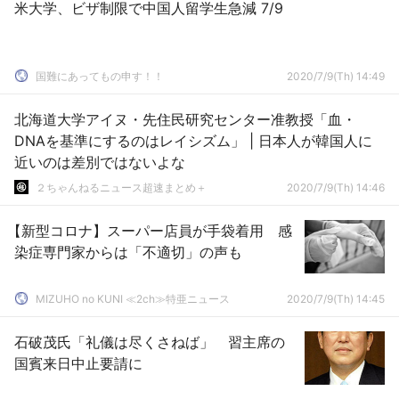
米大学、ビザ制限で中国人留学生急減 7/9
国難にあってもの申す！！
2020/7/9(Th) 14:49
北海道大学アイヌ・先住民研究センター准教授「血・
DNAを基準にするのはレイシズム」 | 日本人が韓国人に
近いのは差別ではないよな
２ちゃんねるニュース超速まとめ＋
2020/7/9(Th) 14:46
【新型コロナ】スーパー店員が手袋着用 感
染症専門家からは「不適切」の声も
MIZUHO no KUNI ≪2ch≫特亜ニュース
2020/7/9(Th) 14:45
石破茂氏「礼儀は尽くさねば」 習主席の
国賓来日中止要請に