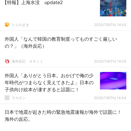
【特報】上海水没 update2
とらのまき
2020/7/9(Th) 14:05
外国人「なんで韓国の教育制度ってものすごく厳しい
の？」（海外反応）
­海外反応 キキミミ
2020/7/9(Th) 14:05
外国人「ありがとう日本。おかげで俺の少
年時代がつまらなく見えてきたよ」日本の
子供向け絵本が凄すぎると話題に！
ラカタン
2020/7/9(Th) 14:04
日本で地震が起きた時の緊急地震速報が海外で話題に！
海外の反応。