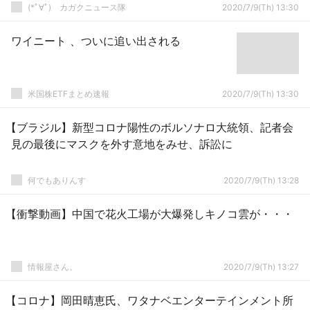
(*ﾟ∀ﾟ)ゞカガクニュース隊
2020/7/9(Th) 13:30
ワイニート 、ついに追い出される
米国株ETFまとめ速報
2020/7/9(Th) 13:30
【ブラジル】新型コロナ陽性のボルソナロ大統領、記者会
見の最後にマスクを外す意地をみせ、訴訟に
何でもありんす
2020/7/9(Th) 13:28
【衝撃動画】中国で花火工場が大爆発しキノコ雲が・・・
情報屋さん。
2020/7/9(Th) 13:27
【コロナ】岡田晴恵氏、ワタナベエンターテインメント所