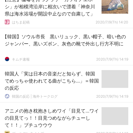
シ」が相模湾沿岸に相次いで漂着「神奈川
県は海水浴場が開設中止なので自粛して」
はちま起稿
2020/7/9(Th) 14:20
【韓国】ソウル市長 黒いリュック、黒い帽子、暗い色の
ジャンパー、黒いズボン、灰色の靴で外出し行方不明に
キムチ速報
2020/7/9(Th) 14:19
韓国人「実は日本の音楽だと知らず、韓国
でめっちゃ使われてる曲がこちら…」＝韓国
の反応
韓国の反応 | 海外トークログ
2020/7/9(Th) 14:19
アニメの抱き枕抱きしめワイ「目見て…ワイ
の目見てっ！！目見つめながらチューし
て！！」ブチュウウウ