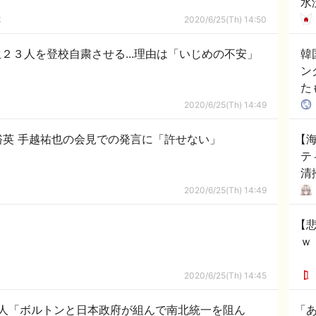
水
ダ
隊
2020/6/25(Th) 14:50
れ
２３人を登校自粛させる...理由は「いじめの不安」
韓
ン
た
（
2020/6/25(Th) 14:49
裕英 手越祐也の会見での発言に「許せない」
【
テ
清
り
2020/6/25(Th) 14:49
【
ｗ
2020/6/25(Th) 14:45
人「ボルトンと日本政府が組んで南北統一を阻ん
「