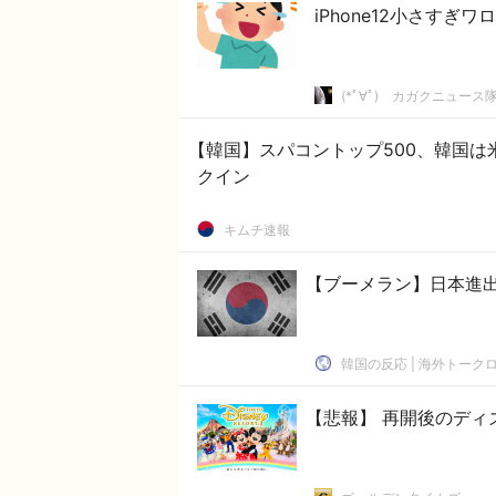
iPhone12小さす
(*ﾟ∀ﾟ)ゞカガクニュース
【韓国】スパコントップ500、韓国は
クイン
キムチ速報
【ブーメラン】日本進
韓国の反応 | 海外トーク
【悲報】 再開後のディ