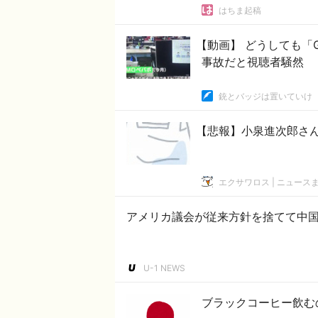
はちま起稿
【動画】 どうしても「
事故だと視聴者騒然
銃とバッジは置いていけ
【悲報】小泉進次郎さ
エクサワロス | ニュース
アメリカ議会が従来方針を捨てて中
U-1 NEWS
ブラックコーヒー飲む