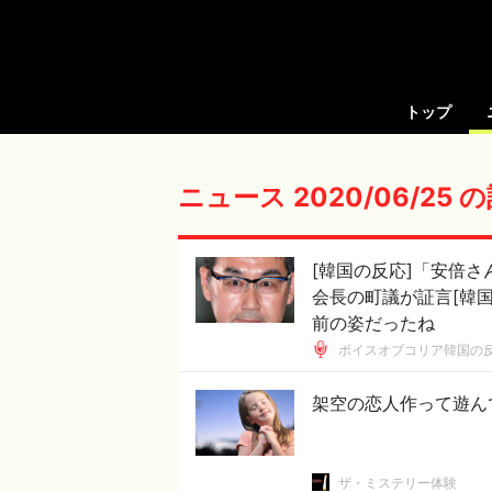
トップ
ニュース 2020/06/25
[韓国の反応]「安倍
会長の町議が証言[韓
前の姿だったね
ボイスオブコリア韓国の
架空の恋人作って遊ん
ザ・ミステリー体験