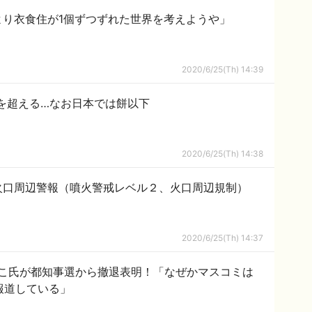
ことより衣食住が1個ずつずれた世界を考えようや」
2020/6/25(Th) 14:39
を超える…なお日本では餅以下
2020/6/25(Th) 14:38
火口周辺警報（噴火警戒レベル２、火口周辺規制）
2020/6/25(Th) 14:37
こ氏が都知事選から撤退表明！「なぜかマスコミは
報道している」