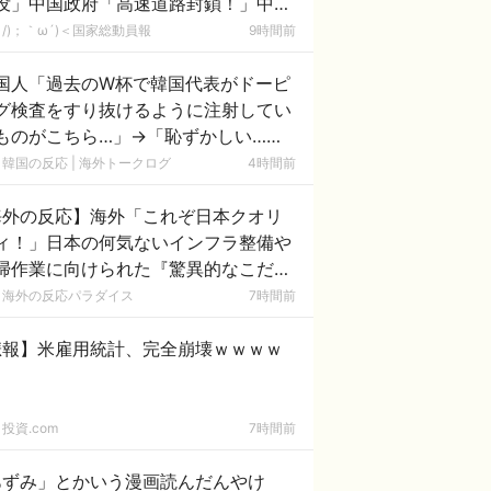
没」中国政府「高速道路封鎖！」中国
ム「緊急放流に合わせて開門（土砂崩
/)；｀ω´)＜国家総動員報
9時間前
発生」→
国人「過去のW杯で韓国代表がドーピ
グ検査をすり抜けるように注射してい
ものがこちら…」→「恥ずかしい…
ﾌﾞﾙﾌﾞﾙ」＝韓国の反応
韓国の反応 | 海外トークログ
4時間前
海外の反応】海外「これぞ日本クオリ
ィ！」日本の何気ないインフラ整備や
掃作業に向けられた『驚異的なこだわ
と規律』に外国人が超感動！
海外の反応パラダイス
7時間前
悲報】米雇用統計、完全崩壊ｗｗｗｗ
投資.com
7時間前
あずみ」とかいう漫画読んだんやけ