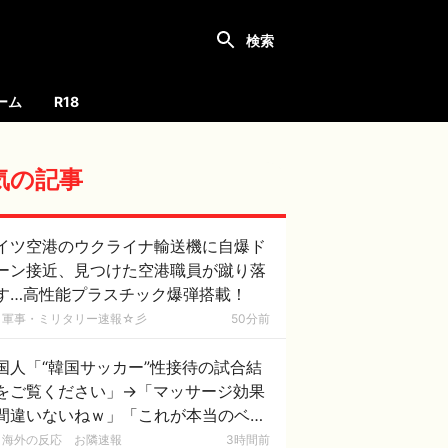
ーム
R18
気の記事
イツ空港のウクライナ輸送機に自爆ド
ーン接近、見つけた空港職員が蹴り落
す…高性能プラスチック爆弾搭載！
軍事・ミリタリー速報☆彡
50分前
国人「“韓国サッカー”性接待の試合結
をご覧ください」→「マッサージ効果
間違いないねｗ」「これが本当のベッ
サッカーだ」
海外の反応 お隣速報
3時間前