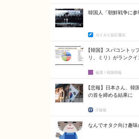
韓国人「朝鮮戦争に参
カイカイ反応通信
【韓国】スパコントップ
リ、ミリ）がランクイ
厳選！韓国情報
【悲報】日本さん、韓
の首を締める結果に
IT速報
なんでオタク向け趣味の