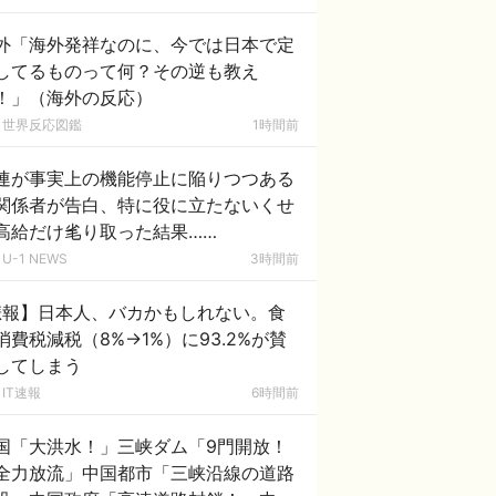
外「海外発祥なのに、今では日本で定
してるものって何？その逆も教え
！」（海外の反応）
世界反応図鑑
1時間前
連が事実上の機能停止に陥りつつある
関係者が告白、特に役に立たないくせ
高給だけ毟り取った結果……
U-1 NEWS
3時間前
悲報】日本人、バカかもしれない。食
消費税減税（8%→1%）に93.2%が賛
してしまう
IT速報
6時間前
国「大洪水！」三峡ダム「9門開放！
全力放流」中国都市「三峡沿線の道路