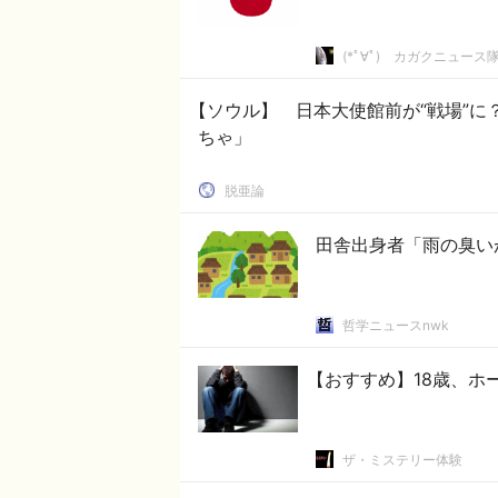
(*ﾟ∀ﾟ)ゞカガクニュース
【ソウル】 日本大使館前が“戦場”に
ちゃ」
脱亜論
田舎出身者「雨の臭い
哲学ニュースnwk
【おすすめ】18歳、ホ
ザ・ミステリー体験