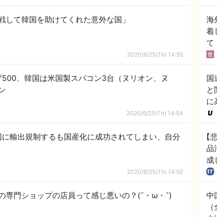
戦して韓国を助けてくれた意外な国」
海
着
て
2020/6/25(Th) 14:55
500、韓国は米国製スパコン3台（ヌリオン、ヌ
国
ン
と
に
2020/6/25(Th) 14:54
国に輸出規制するも国産化に成功されてしまい、自分
【
品
成
2020/6/25(Th) 14:52
専門ショップの店員って感じ悪いの？(˘・ω・˘)
中
（