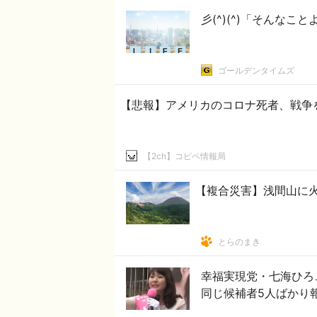
彡(^)(^)「そんな
ゴールデンタイムズ
【悲報】アメリカのコロナ死者、戦争
【2ch】コピペ情報局
【複合災害】浅間山に
とらのまき
幸福実現党・七海ひろ
同じ候補者5人ばかり