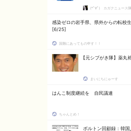
(*ﾟ∀ﾟ)ゞカガクニュース
感染ゼロの岩手県、県外からの転校生
[6/25]
国難にあってもの申す！！
【元シブがき隊】薬丸
まいにちにゅーす
はんこ制度継続を 自民議連
ちゃんとめ！
ボルトン回顧録：韓国