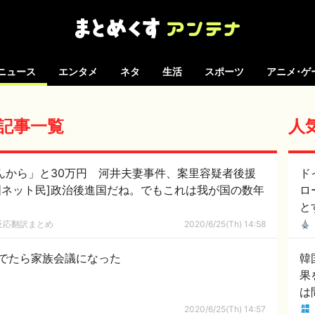
ニュース
エンタメ
ネタ
生活
スポーツ
アニメ･ゲ
 の記事一覧
人
さんから」と30万円 河井夫妻事件、案里容疑者後援
ド
国ネット民]政治後進国だね。でもこれは我が国の数年
ロ
と
反応翻訳まとめ
2020/6/25(Th) 14:58
でたら家族会議になった
韓
果
は
ド
2020/6/25(Th) 14:57