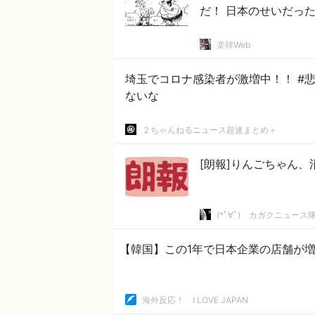
だ！ 日本のせいだっ
楽韓Web
埼玉でコロナ感染者が激増中！！ #悲報 | 嘘だと言ってくれぇ〜 | 千葉は民度
ないな
２ちゃんねるニュース超速まとめ＋
[朗報]りんごちゃん、
(*ﾟ∀ﾟ)ゞカガクニュース
【韓国】この1年で日本企業の店舗が
海外反応！ I LOVE JAPAN