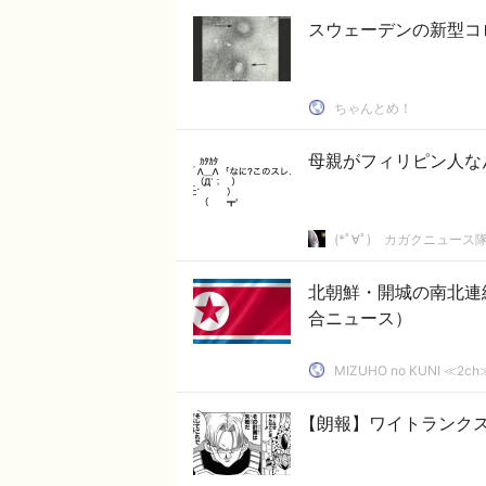
スウェーデンの新型コ
ちゃんとめ！
母親がフィリピン人な
(*ﾟ∀ﾟ)ゞカガクニュース
北朝鮮・開城の南北連
合ニュース）
MIZUHO no KUNI ≪
【朗報】ワイトランク