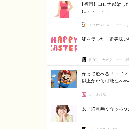
【福岡】コロナ感染した
に・・・・・
エクサワロス | ニュース
卵を使った一番美味い
(*ﾟ∀ﾟ)ゞカガクニュース
作って遊べる『レゴマ
以上かかる可能性www
はちま起稿
女「終電無くなっちゃ