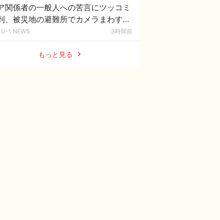
ア関係者の一般人への苦言にツッコミ
到、被災地の避難所でカメラまわすの
……
U-1 NEWS
3時間前
もっと見る