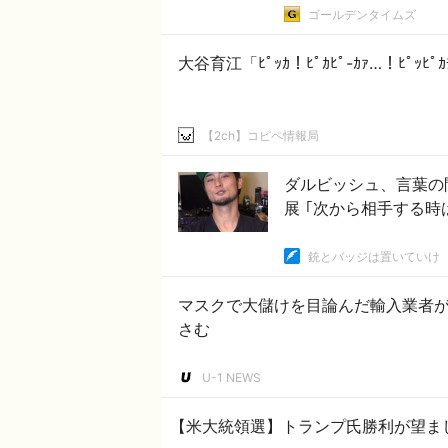
ゴールデンタイムズ
大谷育江「ﾋﾟｯｶ！ﾋﾟｶﾋﾟ-ｶｧ…！ﾋ
【2ch】コピペ情報局
ダルビッシュ、言葉の
展 ｢次から相手する時
銃とバッジは置いていけ
マスクで大儲けを目論んだ輸入業者
さむ
U-1 NEWS
【米大統領選】トランプ氏勝利が望ま