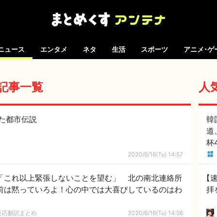
ニュース
エンタメ
ネタ
生活
スポーツ
アニメ･ゲ
の記事一覧
人
た都市伝説
韓
道
杯
で
2020/6/16(Tu) 14:57
あ
ー
相「これ以上緊張しないことを望む」 北の南北連絡所
【
お前は黙っていろよ！心の中では大喜びしているのはわ
拝
反応翻訳まとめ
2020/6/16(Tu) 14:56