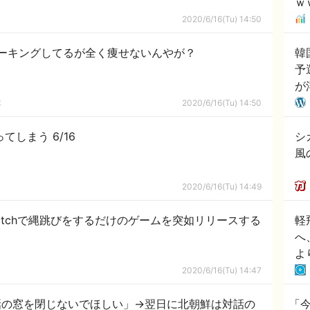
ｗ
2020/6/16(Tu) 14:50
ォーキングしてるが全く痩せないんやが？
韓
予
が
外
隊
2020/6/16(Tu) 14:50
しまう 6/16
シ
風
2020/6/16(Tu) 14:49
 Switchで縄跳びをするだけのゲームを突如リリースする
軽
へ
よ
【
2020/6/16(Tu) 14:47
話の窓を閉じないでほしい」→翌日に北朝鮮は対話の
「