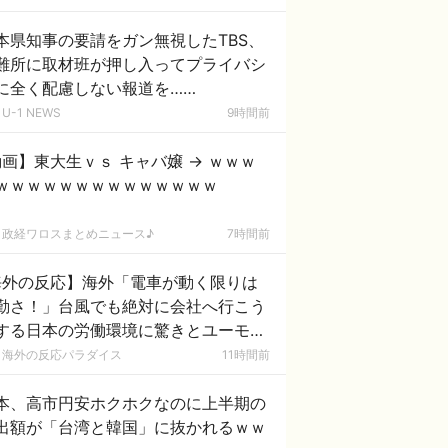
本県知事の要請をガン無視したTBS、
難所に取材班が押し入ってプライバシ
に全く配慮しない報道を……
U-1 NEWS
9時間前
画】東大生ｖｓ キャバ嬢 → ｗｗｗ
ｗｗｗｗｗｗｗｗｗｗｗｗｗｗ
政経ワロスまとめニュース♪
7時間前
海外の反応】海外「電車が動く限りは
勤さ！」台風でも絶対に会社へ行こう
する日本の労働環境に驚きとユーモア
れる本音を語り合う外国人たち
海外の反応パラダイス
11時間前
本、高市円安ホクホクなのに上半期の
出額が「台湾と韓国」に抜かれるｗｗ