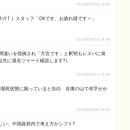
2020/6/16(Tu) 14:39
ﾟｯﾋﾟｶﾁｭｳ！」スタッフ「OKです、お疲れ様です～」
2020/6/16(Tu) 14:38
間違いを指摘され「方言です」と釈明もレスバに発
は先に過去ツイート確認します?｣
2020/6/16(Tu) 14:35
が瀕死状態に陥っていると告白 在庫の山で赤字がか
2020/6/16(Tu) 14:32
しい、中国政府内で考え方がシフト?