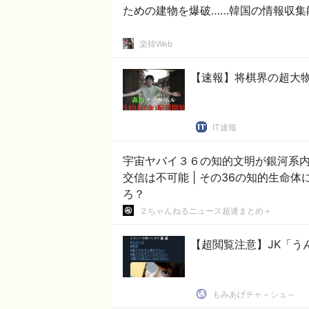
ための建物を爆破……韓国の情報収集
楽韓Web
【速報】将棋界の超大物が
IT速報
宇宙ヤバイ３６の知的文明が銀河系
交信は不可能 | その36の知的生命体にしても、17,000光年も離れていたら通信不可能だ
ろ？
２ちゃんねるニュース超速まとめ＋
【超閲覧注意】JK「う
もみあげチャ～シュ～