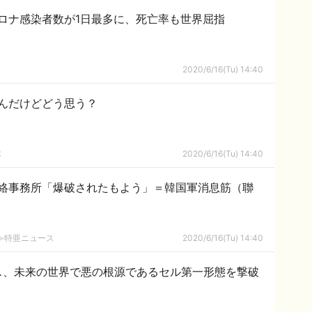
ロナ感染者数が1日最多に、死亡率も世界屈指
2020/6/16(Tu) 14:40
んだけどどう思う？
隊
2020/6/16(Tu) 14:40
絡事務所「爆破されたもよう」＝韓国軍消息筋（聯
2ch≫特亜ニュース
2020/6/16(Tu) 14:40
ス、未来の世界で悪の根源であるセル第一形態を撃破