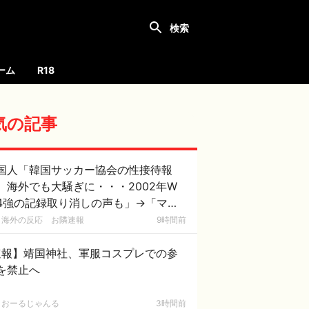
ーム
R18
気の記事
国人「韓国サッカー協会の性接待報
、海外でも大騒ぎに・・・2002年W
4強の記録取り消しの声も」→「マジ
国の恥だ」「2002年まで疑う価値が
海外の反応 お隣速報
9時間前
る」「国民や国が築いた国格をサッカ
選手が足で蹴り飛ばすね」
速報】靖国神社、軍服コスプレでの参
を禁止へ
おーるじゃんる
3時間前