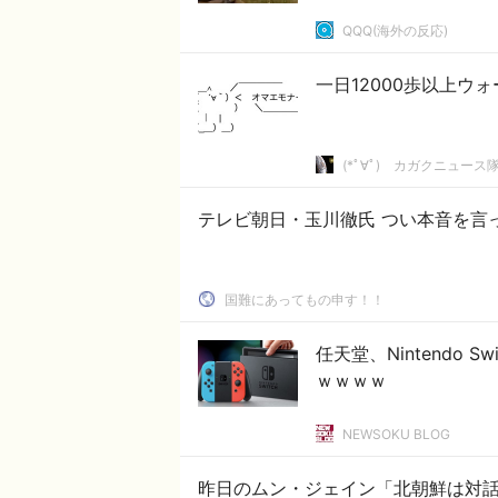
QQQ(海外の反応)
一日12000歩以上ウ
(*ﾟ∀ﾟ)ゞカガクニュース
テレビ朝日・玉川徹氏 つい本音を言って
国難にあってもの申す！！
任天堂、Nintendo
ｗｗｗｗ
NEWSOKU BLOG
昨日のムン・ジェイン「北朝鮮は対