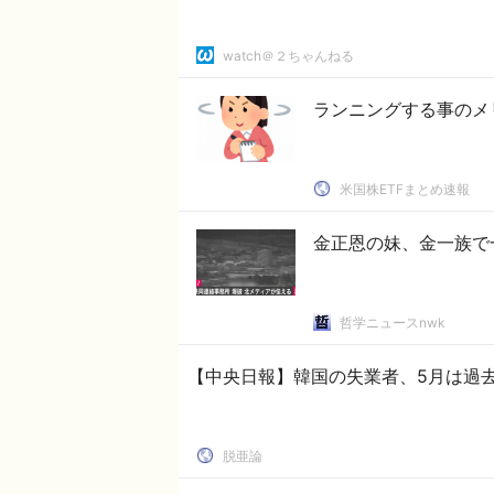
watch＠２ちゃんねる
ランニングする事のメ
米国株ETFまとめ速報
金正恩の妹、金一族で
哲学ニュースnwk
【中央日報】韓国の失業者、5月は過去
脱亜論