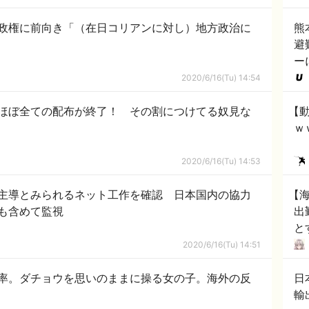
政権に前向き「（在日コリアンに対し）地方政治に
熊
避
ー
2020/6/16(Tu) 14:54
ほぼ全ての配布が終了！ その割につけてる奴見な
【動
ｗ
2020/6/16(Tu) 14:53
主導とみられるネット工作を確認 日本国内の協力
【
も含めて監視
出
と
溢
2020/6/16(Tu) 14:51
率。ダチョウを思いのままに操る女の子。海外の反
日
輸