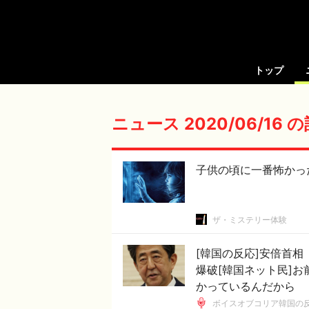
トップ
ニュース 2020/06/16 
子供の頃に一番怖かっ
ザ・ミステリー体験
[韓国の反応]安倍首
爆破[韓国ネット民]
かっているんだから
ボイスオブコリア韓国の