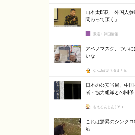
山本太郎氏 外国人参
関わって頂く」
厳選！韓国情報
アベノマスク、ついに
いな
なんJ政治ネタまとめ
日本の公安当局、中国
者・協力組織との関係
もえるあじあ(･∀･)
これは驚異のシンクロ
応