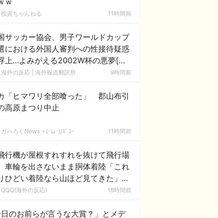
ｗｗ
投資ちゃんねる
11時間前
国サッカー協会、男子ワールドカップ
選における外国人審判への性接待疑惑
浮上…よみがえる2002W杯の悪夢[海
の反応]
海外の反応 | 海外報道翻訳所
9時間前
カ「ヒマワリ全部喰った」 郡山布引
の高原まつり中止
ガハろぐNewsヽ(･ω･)/ｽﾞｺｰ
11時間前
飛行機が屋根すれすれを抜けて飛行場
、車輪を出さないまま胴体着陸「これ
りひどい着陸なら山ほど見てきた」
海外の反応】
QQQ(海外の反応)
18時間前
今日のお前らが言うな大賞？」とメデ