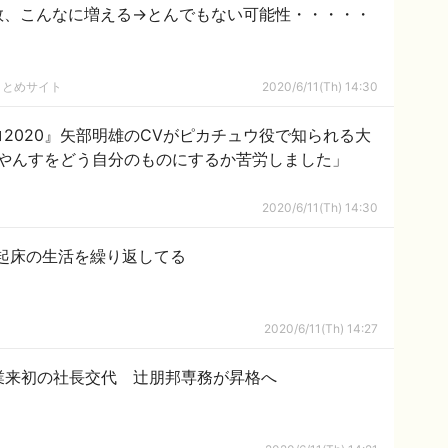
数、こんなに増える→とんでもない可能性・・・・・
まとめサイト
2020/6/11(Th) 14:30
2020』矢部明雄のCVがピカチュウ役で知られる大
やんすをどう自分のものにするか苦労しました」
2020/6/11(Th) 14:30
30起床の生活を繰り返してる
2020/6/11(Th) 14:27
業来初の社長交代 辻朋邦専務が昇格へ