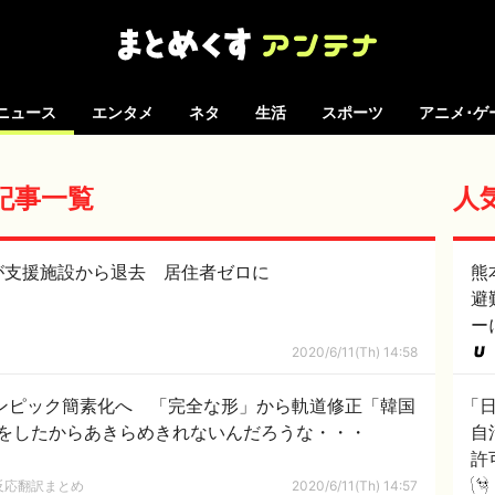
ニュース
エンタメ
ネタ
生活
スポーツ
アニメ･ゲ
の記事一覧
人
が支援施設から退去 居住者ゼロに
熊
避
ー
2020/6/11(Th) 14:58
リンピック簡素化へ 「完全な形」から軌道修正「韓国
「
をしたからあきらめきれないんだろうな・・・
自
許
反応翻訳まとめ
2020/6/11(Th) 14:57