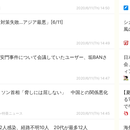
隊
2020/6/11(Th) 14:50
策失敗…アジア最悪」[6/11]
シ
風
2020/6/11(Th) 14:49
天安門事件について会議していたユーザー、垢BANさ
日
会
ィ
2020/6/11(Th) 14:47
リソン首相「脅しには屈しない」 中国との関係悪化
【
る
で
ス
2ch≫特亜ニュース
2020/6/11(Th) 14:45
2人感染、経路不明10人 20代が最多12人
海