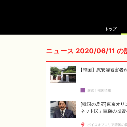
トップ
ニュース 2020/06/11 
【韓国】慰安婦被害者
厳選！韓国情報
[韓国の反応]東京オ
ネット民」巨額の投資
ボイスオブコリア韓国の