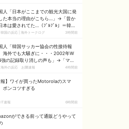
国人「日本がここまでの観光大国に発
した本当の理由がこちら…」→「昔か
日本は愛されてた…（ﾌﾞﾙﾌﾞﾙ」＝韓国
反応
韓国の反応 | 海外トークログ
3時間前
国人「韓国サッカー協会の性接待報
、海外でも大騒ぎに・・・2002年W
4強の記録取り消しの声も」→「マジ
国の恥だ」「2002年まで疑う価値が
海外の反応 お隣速報
4時間前
る」「国民や国が築いた国格をサッカ
選手が足で蹴り飛ばすね」
報】ワイが買ったMotorolaのスマ
、ポンコツすぎる
IT速報
6時間前
mazonができる前って通販どうやって
の