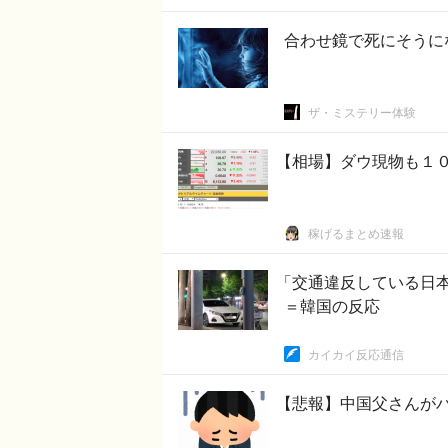
合わせ鏡で死にそうに
ザ・ミステリー体験
【相場】ダウ現物も１
稼げるまとめ速報
「交通違反している日
＝韓国の反応
カイカイ反応通信
【悲報】中国父さんが