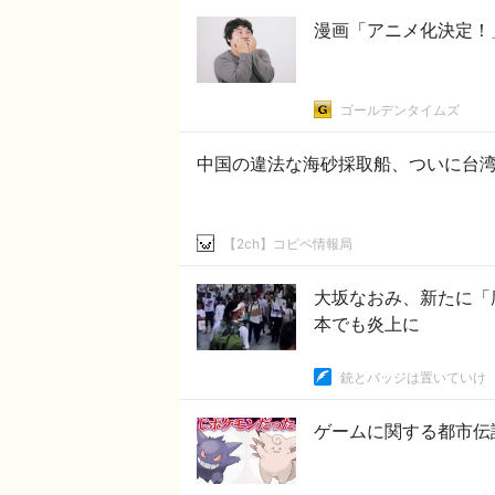
漫画「アニメ化決定！
ゴールデンタイムズ
中国の違法な海砂採取船、ついに台
【2ch】コピペ情報局
大坂なおみ、新たに「
本でも炎上に
銃とバッジは置いていけ
ゲームに関する都市伝