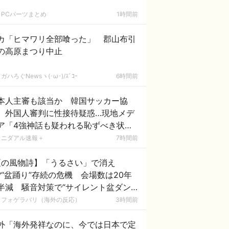
PCパーツまとめ
1時間前
カ「ヒマワリ全部喰った」 郡山布引
の高原まつり中止
ガハろぐNewsヽ(･ω･)/ｽﾞｺｰ
6時間前
本人主審も該当か 韓国サッカー協
、外国人審判に性接待疑惑…現地メデ
ア「4強神話も疑われる恥ずべき状
況」[8/8] [ばーど★]
ニダアル速報＋
7時間前
夏の風物詩】「うるさい」で消え
?“盆踊り”存続の危機 会場数は20年
半減 騒音対策で“サイレント盆ダン
”も
フォゲラバリ（海外の反応）
3時間前
外「海外発祥なのに、今では日本で定