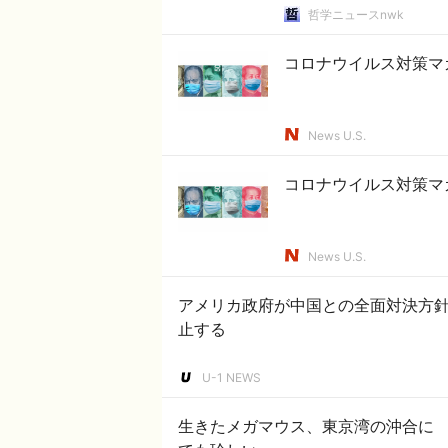
哲学ニュースnwk
コロナウイルス対策マ
News U.S.
コロナウイルス対策マ
News U.S.
アメリカ政府が中国との全面対決方
止する
U-1 NEWS
生きたメガマウス、東京湾の沖合に