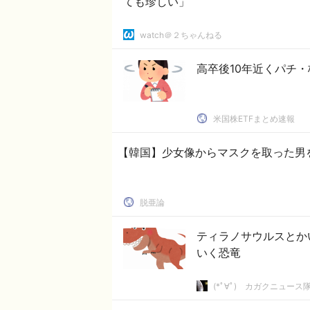
ても珍しい」
watch＠２ちゃんねる
高卒後10年近くパチ
米国株ETFまとめ速報
【韓国】少女像からマスクを取った男
脱亜論
ティラノサウルスとか
いく恐竜
(*ﾟ∀ﾟ)ゞカガクニュース