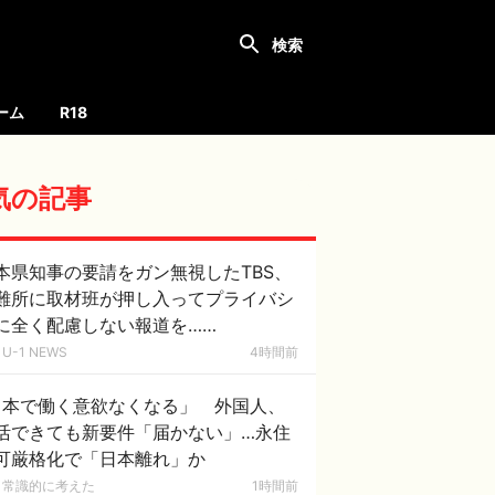
ーム
R18
気の記事
本県知事の要請をガン無視したTBS、
難所に取材班が押し入ってプライバシ
に全く配慮しない報道を……
U-1 NEWS
4時間前
日本で働く意欲なくなる」 外国人、
活できても新要件「届かない」…永住
可厳格化で「日本離れ」か
常識的に考えた
1時間前