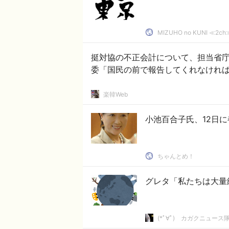
MIZUHO no KUNI ≪
挺対協の不正会計について、担当省
委「国民の前で報告してくれなければ
楽韓Web
小池百合子氏、12日
ちゃんとめ！
グレタ「私たちは大量
(*ﾟ∀ﾟ)ゞカガクニュース