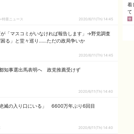
着
て
2ch≫特亜ニュース
2020/6/11(Th) 14:45
庁が「マスコミがいなければ報告します」→野党調査
困る」と堂々巡り……ただの政局争いか
2020/6/11(Th) 14:45
に都知事選出馬表明へ 政党推薦受けず
2020/6/11(Th) 14:40
絶滅の入り口にいる」 6600万年ぶり6回目
隊
2020/6/11(Th) 14:40