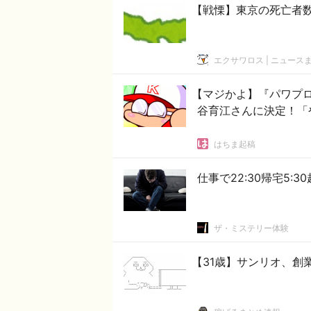
【戦慄】東京の死亡者
エクサワロス | ニュース
【マジかよ】『パワプロ
谷育江さんに決定！「
はちま起稿
仕事で22:30帰宅5:
ザ・ミステリー体験
【31歳】サンリオ、創