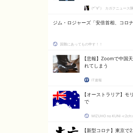
(*ﾟ∀ﾟ)ゞカガクニュース
ジム・ロジャーズ「安倍首相、コロナ対
国難にあってもの申す！！
【悲報】Zoomで中国
れてしまう
IT速報
【オーストラリア】モ
で
MIZUHO no KUNI ≪
【新型コロナ】東京で2