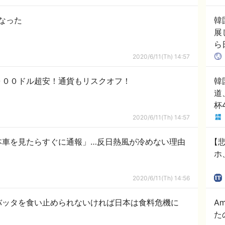
なった
韓
展
ら
の
2020/6/11(Th) 14:57
０００ドル超安！通貨もリスクオフ！
韓
道
杯
で
2020/6/11(Th) 14:57
あ
ー
本車を見たらすぐに通報」…反日熱風が冷めない理由
【悲
ホ
2020/6/11(Th) 14:56
バッタを食い止められないければ日本は食料危機に
A
た