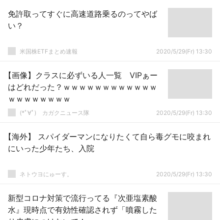
免許取ってすぐに高速道路乗るのってやば
い？
米国株ETFまとめ速報
2020/5/29(Fr) 13:30
【画像】クラスに必ずいる人一覧 VIPぁー
はどれだった？ｗｗｗｗｗｗｗｗｗｗｗｗ
ｗｗｗｗｗｗｗｗ
(*ﾟ∀ﾟ)ゞカガクニュース隊
2020/5/29(Fr) 13:30
【海外】 スパイダーマンになりたくて自ら毒グモに咬まれ
にいった少年たち、入院
ネトウヨにゅーす。
2020/5/29(Fr) 13:30
新型コロナ対策で流行ってる『次亜塩素酸
水』現時点で有効性確認されず「噴霧した