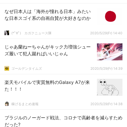
なぜ日本人は「海外が憧れる日本」みたい
な日本スゴイ系の自画自賛が大好きなのか
(*ﾟ∀ﾟ)ゞカガクニュース隊
2020/5/29(Fr) 14:40
じゃあ蘭ねーちゃんがキック力増強シュー
ズ履いて犯人蹴ればいいじゃん
ゴールデンタイムズ
2020/5/29(Fr) 14:39
楽天モバイルで実質無料のGalaxy A7が来
た！！！
稼げるまとめ速報
2020/5/29(Fr) 14:38
ブラジルのノーガード戦法、コロナで高齢者を減らすため
だった?