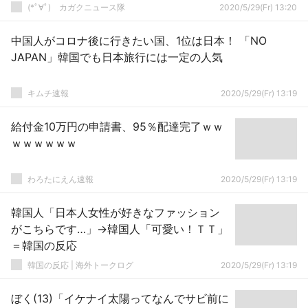
(*ﾟ∀ﾟ)ゞカガクニュース隊
2020/5/29(Fr) 13:20
中国人がコロナ後に行きたい国、1位は日本！ 「NO
JAPAN」韓国でも日本旅行には一定の人気
キムチ速報
2020/5/29(Fr) 13:19
給付金10万円の申請書、95％配達完了ｗｗ
ｗｗｗｗｗｗ
わろたにえん速報
2020/5/29(Fr) 13:19
韓国人「日本人女性が好きなファッション
がこちらです…」→韓国人「可愛い！ＴＴ」
＝韓国の反応
韓国の反応 | 海外トークログ
2020/5/29(Fr) 13:19
ぼく(13)「イケナイ太陽ってなんでサビ前に