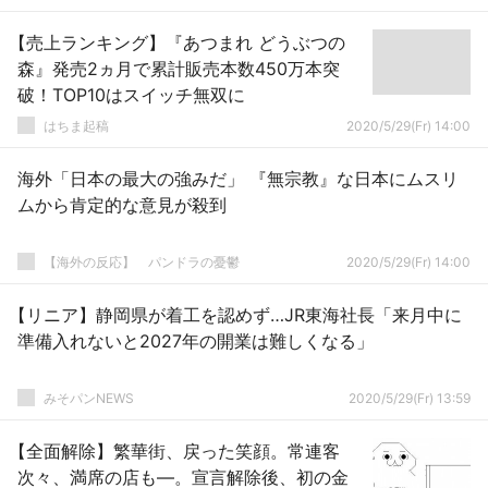
【売上ランキング】『あつまれ どうぶつの
森』発売2ヵ月で累計販売本数450万本突
破！TOP10はスイッチ無双に
はちま起稿
2020/5/29(Fr) 14:00
海外「日本の最大の強みだ」 『無宗教』な日本にムスリ
ムから肯定的な意見が殺到
【海外の反応】 パンドラの憂鬱
2020/5/29(Fr) 14:00
【リニア】静岡県が着工を認めず…JR東海社長「来月中に
準備入れないと2027年の開業は難しくなる」
みそパンNEWS
2020/5/29(Fr) 13:59
【全面解除】繁華街、戻った笑顔。常連客
次々、満席の店も―。宣言解除後、初の金