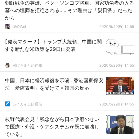
朝鮮戦争の英雄、ペク・ソンヨプ将軍、国家功労者の入る
墓への埋葬を拒絶される……その理由は「親日派」だった
から
楽韓Web
2020/5/29(Fr) 14:55
【発表マダー？】トランプ大統領、中国に関
する新たな米政策を29日に発表
稼げるまとめ速報
2020/5/29(Fr) 14:55
中国、日本に経済報復を示唆…香港国家保安
法「憂慮表明」を受けて＝韓国の反応
カイカイ反応通信
2020/5/29(Fr) 14:55
枝野代表会見「残念ながら日本政府のせい
で医療・介護・ケアシステムが既に崩壊し
ている」