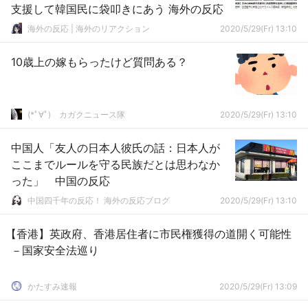
支援して韓国民に袋叩きにあう 海外の反応
海外の反応 | 海外のリアクション
2020/5/29(Fr) 13:10
10歳上の嫁もらったけど質問ある？
(*ﾟ∀ﾟ)ゞカガクニュース隊
2020/5/29(Fr) 13:10
中国人「友人の日本人彼氏の話：日本人が
ここまでルールを守る民族だとは思わなか
った」 中国の反応
中国四千年の反応！ 海外の反応ブログ
2020/5/29(Fr) 13:10
【香港】英政府、香港居住者に市民権獲得の道開く可能性
－国家安全法巡り
かたすみ速報
2020/5/29(Fr) 13:09