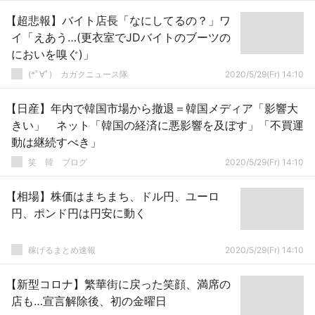
【超悲報】バイト店長「なにしてるの？」ワ
イ「えあう…(更衣室でJDバイトのブーツの
においを嗅ぐ)」
(*ﾟ∀ﾟ)ゞカガクニュース隊
2020/5/29(Fr) 14:10
【日産】年内で韓国市場から撤退＝韓国メディア「影響大
きい」 ネット「韓国の経済に悪影響を及ぼす」「不買運
動は継続すべき」
笑 韓 ブログ
2020/5/29(Fr) 14:10
【相場】株価はまちまち、ドル円、ユーロ
円、ポンド円は円安に動く
稼げるまとめ速報
2020/5/29(Fr) 14:10
【新型コロナ】繁華街に戻った笑顔、満席の
店も…宣言解除後、初の金曜日