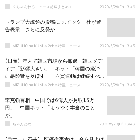
２ちゃんねるニュース超速まとめ＋
2020/5/29(Fr) 13:46
トランプ大統領の投稿にツ.イッター社が警
告表示 さらに反発か
MIZUHO no KUNI ≪2ch≫特亜ニュース
2020/5/29(Fr) 13:45
【日産】年内で韓国市場から撤退 韓国メデ
ィア「影響大きい」 ネット「韓国の経済
に悪影響を及ぼす」「不買運動は継続すべ
き」
MIZUHO no KUNI ≪2ch≫特亜ニュース
2020/5/29(Fr) 13:45
李克強首相「中国では6億人が月収1.5万
円」 中国ネット「ようやく本当のこと
が」
ちゃんとめ！
2020/5/29(Fr) 13:43
【ラサール石井】 医療従事者は「空を見上げ