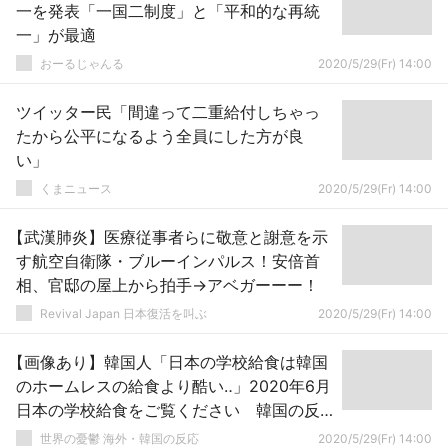
一を発表「一国二制度」と「平和的な再統
一」が最適
おーるじゃんる
2020/5/29(Fr) 14:00
ツイッター民「間違って二重給付しちゃっ
たから公平になるよう全員にした方が良
い」
くまニュース
2020/5/29(Fr) 14:00
【武漢肺炎】医療従事者らに敬意と謝意を示
す航空自衛隊・ブルーインパルス！安倍首
相、官邸の屋上から拍手→アベガーーー！
Revival Japan 日本復活を叫ぶ
2020/5/29(Fr) 14:00
【画像あり】韓国人「日本の学校給食は韓国
のホームレスの給食より酷い‥」2020年6月
日本の学校給食をご覧ください 韓国の反
応
世界の憂鬱 海外・韓国の反応
2020/5/29(Fr) 14:00