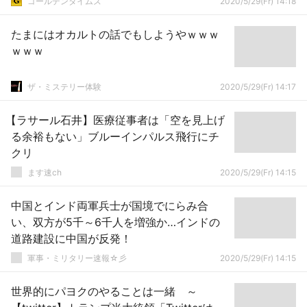
ゴールデンタイムズ
2020/5/29(Fr) 14:18
たまにはオカルトの話でもしようやｗｗｗ
ｗｗｗ
ザ・ミステリー体験
2020/5/29(Fr) 14:17
【ラサール石井】医療従事者は「空を見上げ
る余裕もない」ブルーインパルス飛行にチ
クリ
ます速ch
2020/5/29(Fr) 14:15
中国とインド両軍兵士が国境でにらみ合
い、双方が5千～6千人を増強か…インドの
道路建設に中国が反発！
軍事・ミリタリー速報☆彡
2020/5/29(Fr) 14:15
世界的にパヨクのやることは一緒 ～