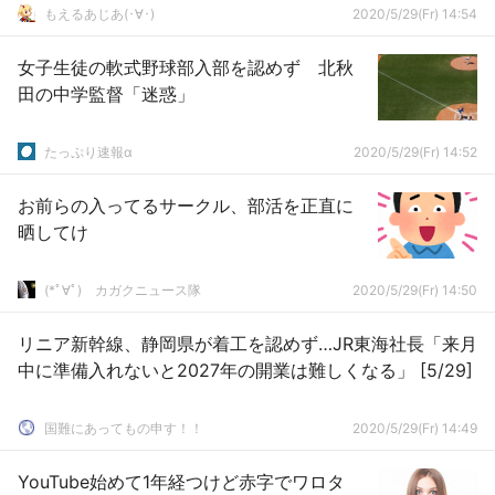
もえるあじあ(･∀･)
2020/5/29(Fr) 14:54
女子生徒の軟式野球部入部を認めず 北秋
田の中学監督「迷惑」
たっぷり速報α
2020/5/29(Fr) 14:52
お前らの入ってるサークル、部活を正直に
晒してけ
(*ﾟ∀ﾟ)ゞカガクニュース隊
2020/5/29(Fr) 14:50
リニア新幹線、静岡県が着工を認めず…JR東海社長「来月
中に準備入れないと2027年の開業は難しくなる」 [5/29]
国難にあってもの申す！！
2020/5/29(Fr) 14:49
YouTube始めて1年経つけど赤字でワロタ