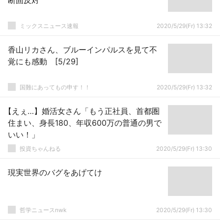
断固反対
ミックスニュース速報
2020/5/29(Fr) 13:32
香山リカさん、ブルーインパルスを見て不
覚にも感動 [5/29]
国難にあってもの申す！！
2020/5/29(Fr) 13:32
【えぇ…】婚活女さん「もう正社員、首都圏
住まい、身長180、年収600万の普通の男で
いい！」
投資ちゃんねる
2020/5/29(Fr) 13:30
現実世界のバグをあげてけ
哲学ニュースnwk
2020/5/29(Fr) 13:30