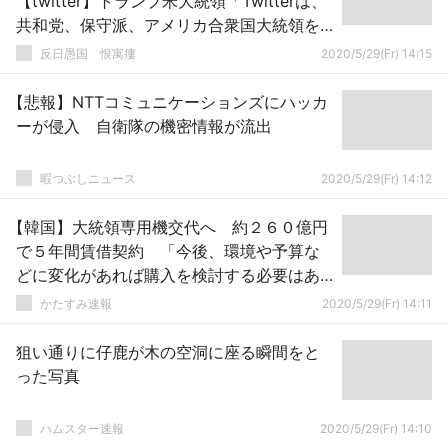
【twitter】トランプ米大統領「Twitterは、
共和党、保守派、アメリカ合衆国大統領を
標的にしている」
反日愚国 恨寓瘻
2020/5/29(Fr) 14:15
【悲報】NTTコミュニケーションズにハッカ
ーが侵入 自衛隊の機密情報が流出
暇つぶしニュース
2020/5/29(Fr) 14:12
【韓国】大統領専用機交代へ 約２６０億円
で５年間賃借契約 「今後、環境や予算な
どに変化があれば購入を検討する必要はあ
る」
かたすみ速報
2020/5/29(Fr) 14:11
狙い通りに仔鹿が木の空洞に座る瞬間をと
った写真
ハムスター速報
2020/5/29(Fr) 14:10