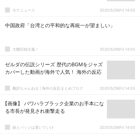
モナニュース
2020/5/29(Fr) 14:05
中国政府「台湾との平和的な再統一が望ましい」
大艦巨砲主義！
2020/5/29(Fr) 14:05
ゼルダの伝説シリーズ 歴代のBGMをジャズ
カバーした動画が海外で人気！ 海外の反応
翻訳ちゃんねる | 海外の反応まとめブログ
2020/5/29(Fr) 14:05
【画像】 パワハラブラック企業のお手本にな
る市長が発見され衝撃走る
銃とバッジは置いていけ
2020/5/29(Fr) 14:05