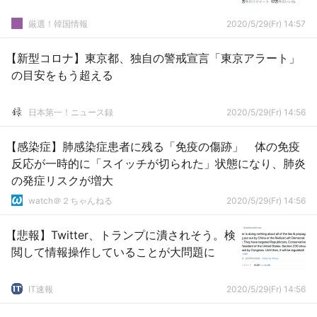
厳選！韓国情報
2020/5/29(Fr) 14:57
【新型コロナ】東京都、独自の警戒宣言「東京アラート」
の目安をもう超える
日本第一！ニュース録
2020/5/29(Fr) 14:56
【感染症】肺感染症患者に残る「免疫の傷跡」 体の免疫
反応が一時的に「スイッチが切られた」状態になり、肺炎
の発症リスクが増大
watch＠２ちゃんねる
2020/5/29(Fr) 14:56
【悲報】Twitter、トランプに潰されそう。検
閲して情報操作していることが大問題に
IT速報
2020/5/29(Fr) 14:56