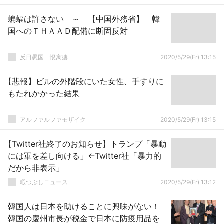
蝙蝠は許さない ～ 【中国外務省】 韓
国へのＴＨＡＡＤ配備に断固反対
反日愚国 恨寓瘻
2020/5/29(Fr) 13:15
【悲報】ビルの外階段にいた女性、手すりに
もたれかかった結果
アルファルファモザイク
2020/5/29(Fr) 13:15
【Twitter社終了のお知らせ】トランプ「暴動
には軍を差し向ける」←Twitter社「暴力的
だから非表示」
暇つぶしニュース
2020/5/29(Fr) 13:12
韓国人は日本を助けることに興味がない！
韓国の慶州市長が税金で日本に防疫用品を