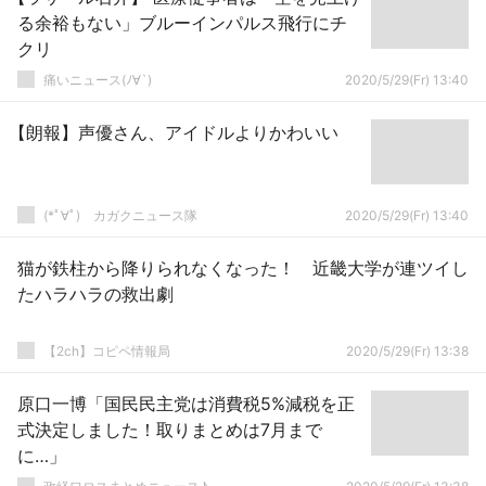
る余裕もない」ブルーインパルス飛行にチ
クリ
痛いニュース(ﾉ∀`)
2020/5/29(Fr) 13:40
【朗報】声優さん、アイドルよりかわいい
(*ﾟ∀ﾟ)ゞカガクニュース隊
2020/5/29(Fr) 13:40
猫が鉄柱から降りられなくなった！ 近畿大学が連ツイし
たハラハラの救出劇
【2ch】コピペ情報局
2020/5/29(Fr) 13:38
原口一博「国民民主党は消費税5%減税を正
式決定しました！取りまとめは7月まで
に…」