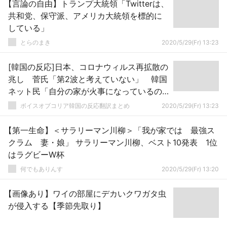
【言論の自由】トランプ大統領「Twitterは、
共和党、保守派、アメリカ大統領を標的に
している」
とらのまき
2020/5/29(Fr) 13:23
[韓国の反応]日本、コロナウィルス再拡散の
兆し 菅氏「第2波と考えていない」 韓国
ネット民「自分の家が火事になっているの
に他人の家の心配をしても仕方ないだろ
ボイスオブコリア韓国の反応翻訳まとめ
2020/5/29(Fr) 13:23
う」
【第一生命】＜サラリーマン川柳＞「我が家では 最強ス
クラム 妻・娘」 サラリーマン川柳、ベスト10発表 1位
はラグビーW杯
何でもありんす
2020/5/29(Fr) 13:20
【画像あり】ワイの部屋にデカいクワガタ虫
が侵入する【季節先取り】