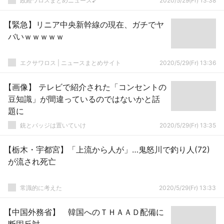
政経ワロスまとめニュース♪
2020/5/29(Fr) 13:38
【緊急】リニア中央新幹線の現在、ガチでヤ
バいｗｗｗｗｗ
エクサワロス | ニュースまとめサイト
2020/5/29(Fr) 13:36
【画像】 テレビで紹介された「コンセントの
豆知識」が間違っているのではないかと話
題に
銃とバッジは置いていけ
2020/5/29(Fr) 13:35
【栃木・宇都宮】「上流から人が」…鬼怒川で釣り人(72)
が流され死亡
常識的に考えた
2020/5/29(Fr) 13:33
【中国外務省】 韓国へのＴＨＡＡＤ配備に