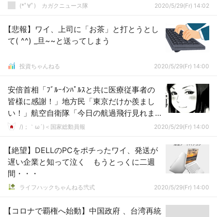
(*ﾟ∀ﾟ)ゞカガクニュース隊
2020/5/29(Fr) 14:02
【悲報】ワイ、上司に「お茶」と打とうとし
て( ^^) _旦~~と送ってしまう
投資ちゃんねる
2020/5/29(Fr) 14:00
安倍首相「ﾌﾞﾙｰｲﾝﾊﾟﾙｽと共に医療従事者の
皆様に感謝！」地方民「東京だけか羨まし
い！」航空自衛隊「今日の航過飛行見れま
すよ！（動画」→
/)；｀ω´)＜国家総動員報
2020/5/29(Fr) 14:00
【絶望】DELLのPCをポチったワイ、発送が
遅い企業と知って泣く もうとっくに二週
間・・・
ライフハックちゃんねる弐式
2020/5/29(Fr) 14:00
【コロナで覇権へ始動】中国政府 、台湾再統