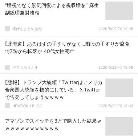
“増税でなく景気回復による税収増を” 麻生
副総理兼財務相
稼げるまとめ速報
2020/5/29(Fr) 13:08
【北海道】あるはずの手すりがなく…階段の手すりが腐食
で7階から転落か 40代女性死亡
何でもありんす
2020/5/29(Fr) 13:08
【悲報】トランプ大統領「Twitterはアメリカ
合衆国大統領を標的にしている」とTwitter
で告発してしまうｗｗｗｗ
NEWSOKU BLOG
2020/5/29(Fr) 13:06
アマゾンでスイッチを3万で購入した結果ｗ
ｗｗｗｗｗｗｗｗｗｗｗ