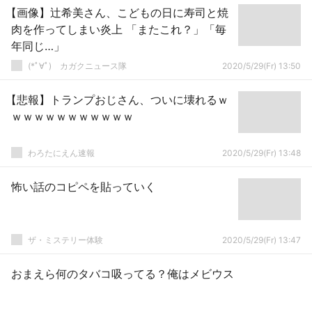
【画像】辻希美さん、こどもの日に寿司と焼
肉を作ってしまい炎上 「またこれ？」「毎
年同じ…」
(*ﾟ∀ﾟ)ゞカガクニュース隊
2020/5/29(Fr) 13:50
【悲報】トランプおじさん、ついに壊れるｗ
ｗｗｗｗｗｗｗｗｗｗｗ
わろたにえん速報
2020/5/29(Fr) 13:48
怖い話のコピペを貼っていく
ザ・ミステリー体験
2020/5/29(Fr) 13:47
おまえら何のタバコ吸ってる？俺はメビウス