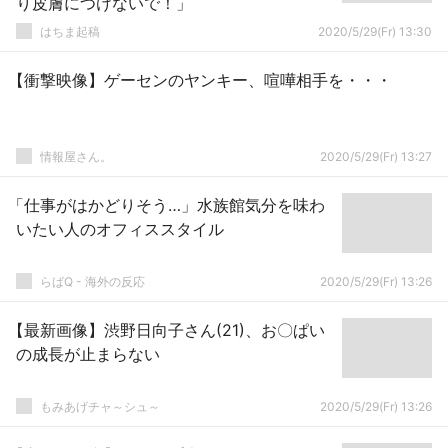
り皮膚につけないで！」
はちま起稿
2020/5/29(Fr) 13:30
【衝撃映像】ゲーセンのヤンキー、喧嘩相手を・・・
情報屋さん。
2020/5/29(Fr) 13:27
「仕事がはかどりそう…」水族館気分を味わ
いたい人のオフィススタイル
らばQ - 海外の反応
2020/5/29(Fr) 13:26
【最新画像】渋野日向子さん(21)、お〇ぱい
の成長が止まらない
もみあげチャ～シュ～
2020/5/29(Fr) 13:26