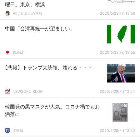
曜日。東京、横浜
稼げるまとめ速報
2020/5/29(Fr) 13:56
中国「台湾再統一が望ましい」
政経ch
2020/5/29(Fr) 13:55
【悲報】トランプ大統領、壊れる・・・
NEWSOKU BLOG
2020/5/29(Fr) 13:54
韓国発の黒マスクが人気。コロナ禍でもお
洒落に
IT速報
2020/5/29(Fr) 13:50