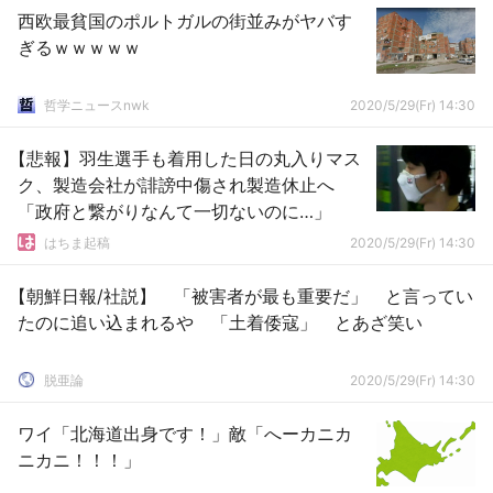
西欧最貧国のポルトガルの街並みがヤバす
ぎるｗｗｗｗｗ
哲学ニュースnwk
2020/5/29(Fr) 14:30
【悲報】羽生選手も着用した日の丸入りマス
ク、製造会社が誹謗中傷され製造休止へ
「政府と繋がりなんて一切ないのに…」
はちま起稿
2020/5/29(Fr) 14:30
【朝鮮日報/社説】 「被害者が最も重要だ」 と言ってい
たのに追い込まれるや 「土着倭寇」 とあざ笑い
脱亜論
2020/5/29(Fr) 14:30
ワイ「北海道出身です！」敵「へーカニカ
ニカニ！！！」