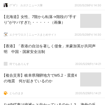
(*ﾟ∀ﾟ)ゞカガクニュース隊
2020/5/29(Fr) 14:30
【北海道】女性、7階から転落→階段の”手す
り”がヤバすぎた・・・・・（画像）
エクサワロス | ニュースまとめサイト
2020/5/29(Fr) 14:30
【香港】「香港の自治を著しく侵食」米豪加英が共同声
明 中国・国家安全法制
何でもありんす
2020/5/29(Fr) 14:21
【複合災害】岐阜県飛騨地方でM5.2・震度4
の地震 何が起きているのか
とらのまき
2020/5/29(Fr) 14:21
なぜMT車は絶滅へと向かっているのか！？ 海外の反