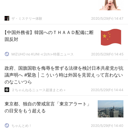
ザ・ミステリー体験
2020/5/29(Fr) 14:47
【中国外務省】韓国へのＴＨＡＡＤ配備に断
固反対
MIZUHO no KUNI ≪2ch≫特亜ニュース
2020/5/29(Fr) 14:45
政府、国旗国歌を侮辱を禁ずる法律を検討日本共産党が抗
議声明へ #緊急 | こういう時は外国を見習えって言わない
のなこいつら
２ちゃんねるニュース超速まとめ＋
2020/5/29(Fr) 14:44
東京都、独自の警戒宣言「東京アラート」
の目安をもう超える
ちゃんとめ！
2020/5/29(Fr) 14:40