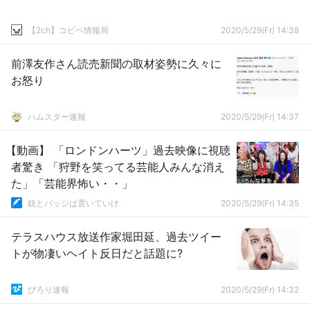
【2ch】コピペ情報局
2020/5/29(Fr) 14:38
前澤友作さん読売新聞の取材姿勢に久々に
お怒り
ハムスター速報
2020/5/29(Fr) 14:37
【動画】 「ロンドンハーツ」過去映像に視聴
者驚き 「狩野を笑ってる芸能人みんな消え
た」「芸能界怖い・・」
銃とバッジは置いていけ
2020/5/29(Fr) 14:35
テラスハウス放送作家堀田延、過去ツイー
トが物凄いヘイト反日だと話題に?
ぴろり速報
2020/5/29(Fr) 14:32