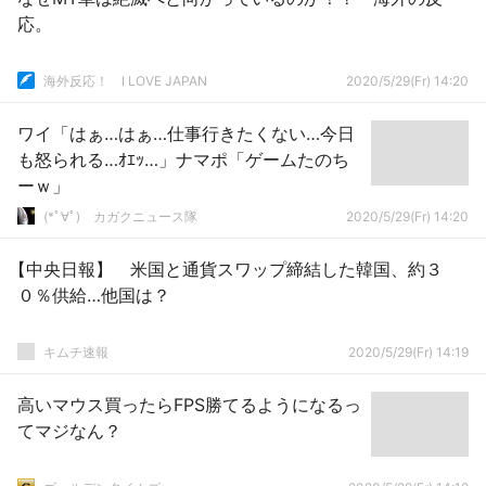
応。
海外反応！ I LOVE JAPAN
2020/5/29(Fr) 14:20
ワイ「はぁ…はぁ…仕事行きたくない…今日
も怒られる…ｵｴｯ…」ナマポ「ゲームたのち
ーｗ」
(*ﾟ∀ﾟ)ゞカガクニュース隊
2020/5/29(Fr) 14:20
【中央日報】 米国と通貨スワップ締結した韓国、約３
０％供給…他国は？
キムチ速報
2020/5/29(Fr) 14:19
高いマウス買ったらFPS勝てるようになるっ
てマジなん？