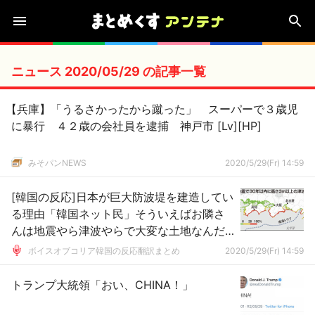
ニュース 2020/05/29 の記事一覧
【兵庫】「うるさかったから蹴った」 スーパーで３歳児
に暴行 ４２歳の会社員を逮捕 神戸市 [Lv][HP]
みそパンNEWS
2020/5/29(Fr) 14:59
[韓国の反応]日本が巨大防波堤を建造してい
る理由「韓国ネット民」そういえばお隣さ
んは地震やら津波やらで大変な土地なんだ
よね・・・
ボイスオブコリア韓国の反応翻訳まとめ
2020/5/29(Fr) 14:59
トランプ大統領「おい、CHINA！」