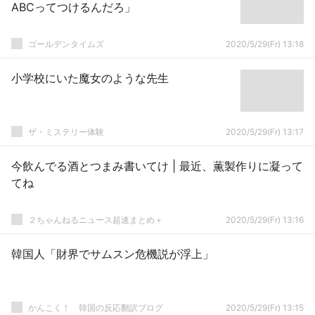
ABCってつけるんだろ」
ゴールデンタイムズ
2020/5/29(Fr) 13:18
小学校にいた魔女のような先生
ザ・ミステリー体験
2020/5/29(Fr) 13:17
今飲んでる酒とつまみ書いてけ | 最近、薫製作りに凝って
てね
２ちゃんねるニュース超速まとめ＋
2020/5/29(Fr) 13:16
韓国人「財界でサムスン危機説が浮上」
かんこく！ 韓国の反応翻訳ブログ
2020/5/29(Fr) 13:15