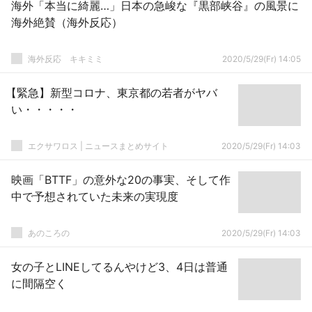
海外「本当に綺麗…」日本の急峻な『黒部峡谷』の風景に
海外絶賛（海外反応）
­海外反応 キキミミ
2020/5/29(Fr) 14:05
【緊急】新型コロナ、東京都の若者がヤバ
い・・・・・
エクサワロス | ニュースまとめサイト
2020/5/29(Fr) 14:03
映画「BTTF」の意外な20の事実、そして作
中で予想されていた未来の実現度
あのころの
2020/5/29(Fr) 14:03
女の子とLINEしてるんやけど3、4日は普通
に間隔空く