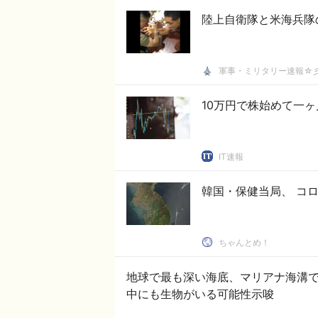
陸上自衛隊と米海兵隊
軍事・ミリタリー速報☆
10万円で株始めて一
IT速報
韓国・保健当局、 コ
ちゃんとめ！
地球で最も深い海底、マリアナ海溝
中にも生物がいる可能性示唆