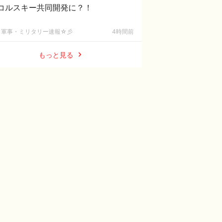
コルスキー共同開発に？！
軍事・ミリタリー速報☆彡
4時間前
もっと見る