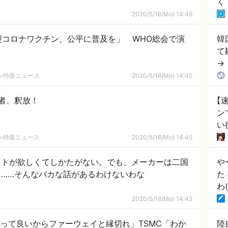
く
！
2020/5/18(Mo) 14:49
型コロナワクチン、公平に普及を」 WHO総会で演
韓
て
→
の
2ch≫特亜ニュース
2020/5/18(Mo) 14:45
者、釈放！
【
ン
い
2ch≫特亜ニュース
2020/5/18(Mo) 14:45
ットが欲しくてしかたがない。でも、メーカーは二国
や
……そんなバカな話があるわけないわな
た
わ
2020/5/18(Mo) 14:45
作って良いからファーウェイと縁切れ」TSMC「わか
陸