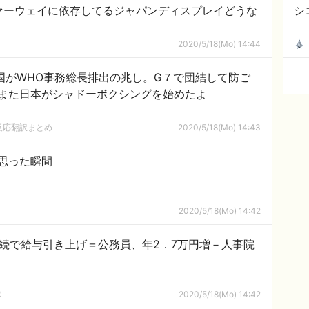
シ
2020/5/18(Mo) 14:44
韓国がWHO事務総長排出の兆し。G７で団結して防ご
また日本がシャドーボクシングを始めたよ
反応翻訳まとめ
2020/5/18(Mo) 14:43
思った瞬間
2020/5/18(Mo) 14:42
続で給与引き上げ＝公務員、年2．7万円増－人事院
隊
2020/5/18(Mo) 14:42