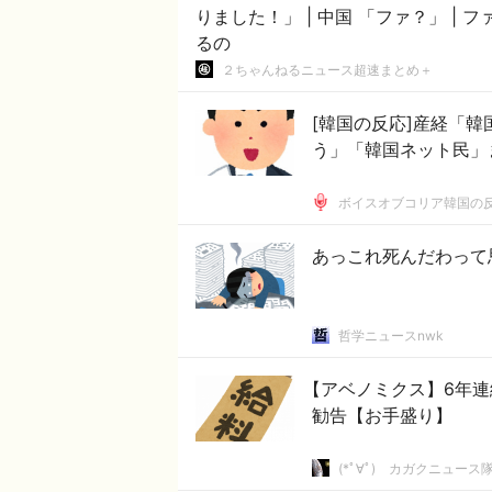
りました！」 | 中国 「ファ？」 | ファーウェイに依存してるジャパンディスプレイどうな
るの
２ちゃんねるニュース超速まとめ＋
[韓国の反応]産経「
う」「韓国ネット民」
ボイスオブコリア韓国の
あっこれ死んだわって
哲学ニュースnwk
【アベノミクス】6年連
勧告【お手盛り】
(*ﾟ∀ﾟ)ゞカガクニュース