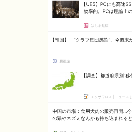
【UE5】PCにも高速S
効率的。PCは理論上
はちま起稿
【韓国】 “クラブ集団感染”、今週末
脱亜論
【調査】都道府県別”移
エクサワロス | ニュース
中国の市場：食用犬肉の販売再開…今
の猫やネズミなんかも持ち込まれる