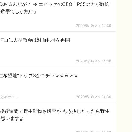
SDあるんだが？ → エピックのCEO「PS5の方が数倍
の数字でしか無い」
2020/5/18(Mo) 14:30
が“山”…大型教会は対面礼拝を再開
2020/5/18(Mo) 14:30
住希望地”トップ3がコチラｗｗｗｗｗ
まとめサイト
2020/5/18(Mo) 14:30
後数週間で野生動物も解禁か もう少したったら野生
と思いますよ