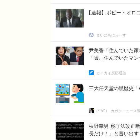
【速報】ボビー・オロ
まいにちにゅーす
尹美香「住んでいた家
「嘘、住んでいたマン
カイカイ反応通信
三大任天堂の黒歴史「w
(*ﾟ∀ﾟ)ゞカガクニュース
枝野幸男 察庁法改正断念が決まってから「反対してるのは幹部検察官の延