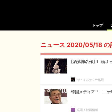
トップ
ニュース 2020/05/18 
【洒落怖名作】巨頭オ
ザ・ミステリー体験
韓国メディア「コロナ
厳選！韓国情報