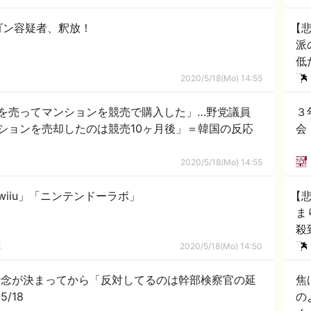
ゴン容疑者、釈放！
【
派
低
黙
2020/5/18(Mo) 14:55
を売ってマンションを競売で購入した」…野党議員
３
ションを売却したのは競売10ヶ月後」＝韓国の反応
会
2020/5/18(Mo) 14:55
iiu」「ニンテンドーラボ」
【
ま
殺到 → へ「保健所
し
隊
2020/5/18(Mo) 14:50
焦
長だけ！」と言い出す 5/18
の