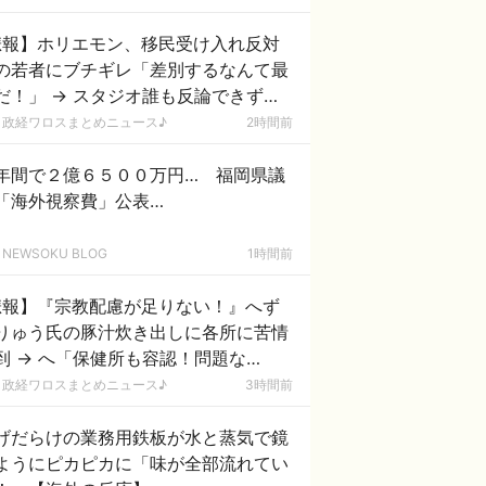
悲報】ホリエモン、移民受け入れ反対
の若者にブチギレ「差別するなんて最
だ！」 → スタジオ誰も反論できず沈
 ………
政経ワロスまとめニュース♪
2時間前
年間で２億６５００万円… 福岡県議
「海外視察費」公表…
NEWSOKU BLOG
1時間前
悲報】『宗教配慮が足りない！』へず
りゅう氏の豚汁炊き出しに各所に苦情
も容認！問題な
！」ｗｗｗｗｗｗｗｗｗｗｗｗｗｗ
政経ワロスまとめニュース♪
3時間前
げだらけの業務用鉄板が水と蒸気で鏡
ようにピカピカに「味が全部流れてい