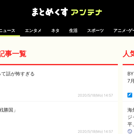
ニュース
エンタメ
ネタ
生活
スポーツ
アニメ･ゲ
の記事一覧
人
って話が怖すぎる
B
7
2020/5/18(Mo) 14:57
戦勝国」
海
ジ
平
2020/5/18(Mo) 14:57