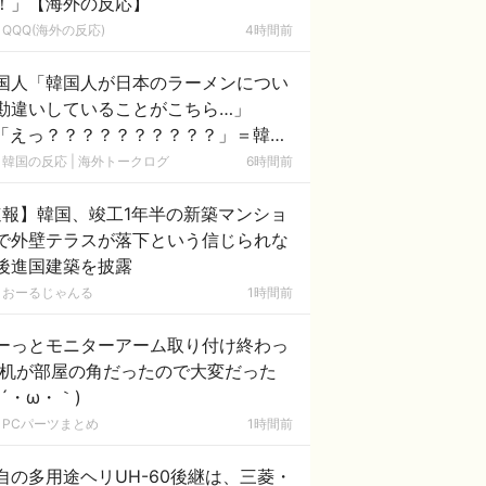
！」【海外の反応】
QQQ(海外の反応)
4時間前
国人「韓国人が日本のラーメンについ
勘違いしていることがこちら…」
「えっ？？？？？？？？？？」＝韓国
反応
韓国の反応 | 海外トークログ
6時間前
速報】韓国、竣工1年半の新築マンショ
で外壁テラスが落下という信じられな
後進国建築を披露
おーるじゃんる
1時間前
ーっとモニターアーム取り付け終わっ
 机が部屋の角だったので大変だった
(´・ω・｀)
PCパーツまとめ
1時間前
自の多用途ヘリUH-60後継は、三菱・