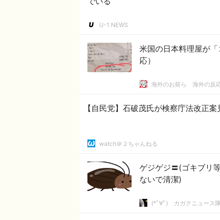
でいる
U-1 NEWS
米国の日本料理屋が「
応）
海外のお前ら 海外の反
【自民党】石破茂氏が検察庁法改正案
watch＠２ちゃんねる
ゲジゲジ〓(ゴキブリ
ないで清潔)
(*ﾟ∀ﾟ)ゞカガクニュース