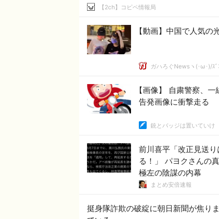
【2ch】コピペ情報局
【動画】中国で人気の
ガハろぐNewsヽ(･ω･)/ｽﾞ
【画像】 自粛警察、一
告発画像に衝撃走る
銃とバッジは置いていけ
前川喜平「改正見送り
る！」 パヨクさんの
極左の陰謀の内幕
まとめ安倍速報
挺身隊詐欺の破綻に朝日新聞が焦り