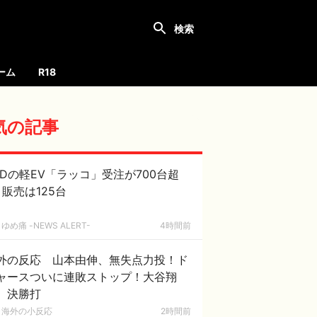
ーム
R18
気の記事
YDの軽EV「ラッコ」受注が700台超
月販売は125台
ゆめ痛 -NEWS ALERT-
4時間前
外の反応 山本由伸、無失点力投！ド
ャースついに連敗ストップ！大谷翔
、決勝打
海外の小反応
2時間前