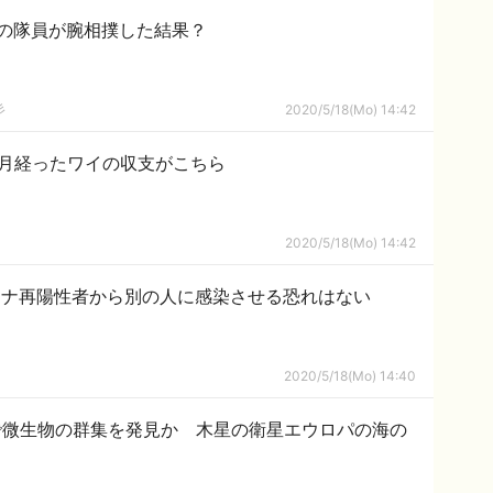
の隊員が腕相撲した結果？
彡
2020/5/18(Mo) 14:42
ヶ月経ったワイの収支がこちら
2020/5/18(Mo) 14:42
ロナ再陽性者から別の人に感染させる恐れはない
2020/5/18(Mo) 14:40
で微生物の群集を発見か 木星の衛星エウロパの海の