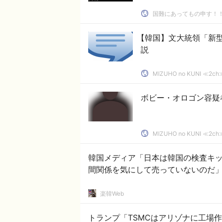
国難にあってもの申す！
【韓国】文大統領「新
説
MIZUHO no KUNI ≪
ボビー・オロゴン容疑
MIZUHO no KUNI ≪
韓国メディア「日本は韓国の検査キ
間関係を気にして売っていないのだ」
楽韓Web
トランプ「TSMCはアリゾナに工場