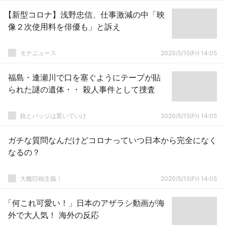
【新型コロナ】浅野忠信、仕事激減の中「映
像２次使用料を俳優も」と訴え
モナニュース
2020/5/15(Fr) 14:05
福島・逢瀬川で口を塞ぐようにテープが貼
られた謎の遺体・・ 殺人事件として捜査
銃とバッジは置いていけ
2020/5/15(Fr) 14:05
ガチな質問なんだけどコロナっていつ日本から完全になく
なるの？
大艦巨砲主義！
2020/5/15(Fr) 14:05
「何これ可愛い！」日本のアザラシ動画が海
外で大人気！ 海外の反応