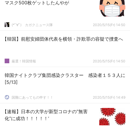
マスク500枚ゲットしたんやが
(*ﾟ∀ﾟ)ゞカガクニュース隊
2020/5/15(Fr) 14:50
【韓国】前慰安婦団体代表を横領・詐欺罪の容疑で捜査へ
厳選！韓国情報
2020/5/15(Fr) 14:50
韓国ナイトクラブ集団感染クラスター 感染者１５３人に
[5/13]
国難にあってもの申す！！
2020/5/15(Fr) 14:49
【速報】日本の大学が新型コロナの”無害
化”に成功！！！！！’