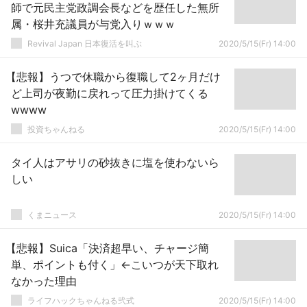
師で元民主党政調会長などを歴任した無所
属・桜井充議員が与党入りｗｗｗ
Revival Japan 日本復活を叫ぶ
2020/5/15(Fr) 14:00
【悲報】うつで休職から復職して2ヶ月だけ
ど上司が夜勤に戻れって圧力掛けてくる
wwww
投資ちゃんねる
2020/5/15(Fr) 14:00
タイ人はアサリの砂抜きに塩を使わないら
しい
くまニュース
2020/5/15(Fr) 14:00
【悲報】Suica「決済超早い、チャージ簡
単、ポイントも付く」←こいつが天下取れ
なかった理由
ライフハックちゃんねる弐式
2020/5/15(Fr) 14:00