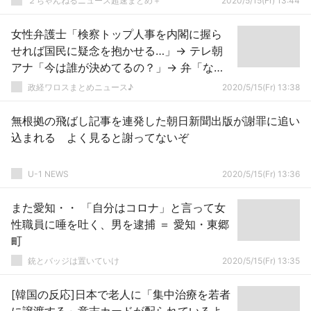
２ちゃんねるニュース超速まとめ＋
2020/5/15(Fr) 13:44
女性弁護士「検察トップ人事を内閣に握ら
せれば国民に疑念を抱かせる…」→ テレ朝
アナ「今は誰が決めてるの？」→ 弁「な、
内閣…」ｗｗｗｗｗｗｗｗｗ
政経ワロスまとめニュース♪
2020/5/15(Fr) 13:38
無根拠の飛ばし記事を連発した朝日新聞出版が謝罪に追い
込まれる よく見ると謝ってないぞ
U-1 NEWS
2020/5/15(Fr) 13:36
また愛知・・ 「自分はコロナ」と言って女
性職員に唾を吐く、男を逮捕 ＝ 愛知・東郷
町
銃とバッジは置いていけ
2020/5/15(Fr) 13:35
[韓国の反応]日本で老人に「集中治療を若者