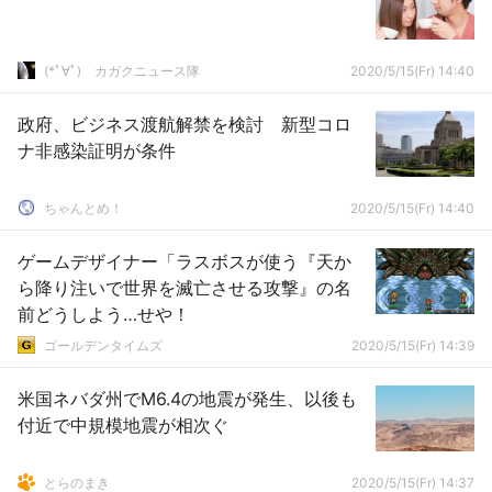
(*ﾟ∀ﾟ)ゞカガクニュース隊
2020/5/15(Fr) 14:40
政府、ビジネス渡航解禁を検討 新型コロ
ナ非感染証明が条件
ちゃんとめ！
2020/5/15(Fr) 14:40
ゲームデザイナー「ラスボスが使う『天か
ら降り注いで世界を滅亡させる攻撃』の名
前どうしよう…せや！
ゴールデンタイムズ
2020/5/15(Fr) 14:39
米国ネバダ州でM6.4の地震が発生、以後も
付近で中規模地震が相次ぐ
とらのまき
2020/5/15(Fr) 14:37