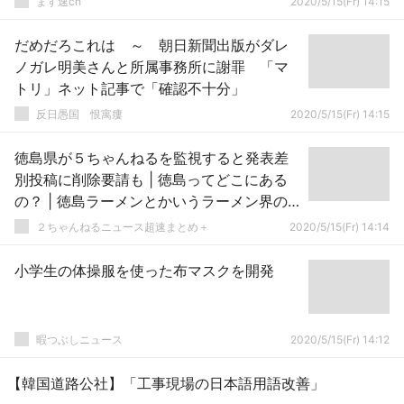
ます速ch
2020/5/15(Fr) 14:15
だめだろこれは ～ 朝日新聞出版がダレ
ノガレ明美さんと所属事務所に謝罪 「マ
トリ」ネット記事で「確認不十分」
反日愚国 恨寓瘻
2020/5/15(Fr) 14:15
徳島県が５ちゃんねるを監視すると発表差
別投稿に削除要請も | 徳島ってどこにある
の？ | 徳島ラーメンとかいうラーメン界の
汚物
２ちゃんねるニュース超速まとめ＋
2020/5/15(Fr) 14:14
小学生の体操服を使った布マスクを開発
暇つぶしニュース
2020/5/15(Fr) 14:12
【韓国道路公社】「工事現場の日本語用語改善」