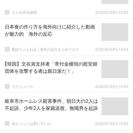
まとめ安倍速報
2020/5/15(Fr) 13:05
日本食の作り方を海外向けに紹介した動画
が魅力的 海外の反応
翻訳ちゃんねる | 海外の反応まとめブログ
2020/5/15(Fr) 13:05
【韓国】文在寅支持者「寄付金横領の慰安婦
団体を攻撃する者は親日派だ！」
モナニュース
2020/5/15(Fr) 13:05
岐阜市ホームレス殺害事件、朝日大の2人は
不起訴、少年2人を家裁送致、無職男を起訴
銃とバッジは置いていけ
2020/5/15(Fr) 13:05