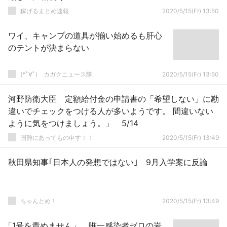
稼げるまとめ速報
2020/5/15(Fr) 13:50
ワイ、キャンプの道具が揃い始めるも肝心
のテントが決まらない
(*ﾟ∀ﾟ)ゞカガクニュース隊
2020/5/15(Fr) 13:50
河野防衛大臣 定額給付金の申請書の「希望しない」に勘
違いでチェックをつける人が多いようです。 間違いない
ように気をつけましょう。」 5/14
国難にあってもの申す！！
2020/5/15(Fr) 13:49
秋田県知事｢日本人の発想ではない｣ 9月入学案に反論
ちゃんとめ！
2020/5/15(Fr) 13:49
「1号を責めません」 唯一感染者ゼロの岩