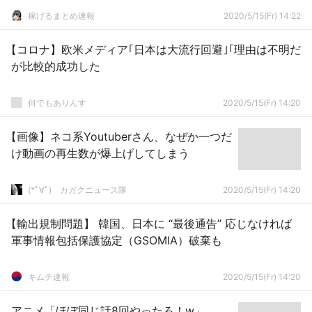
稼げるまとめ速報
2020/5/15(Fr) 14:22
【コロナ】欧米メディア｢日本は大流行回避｣｢理由は不明だ
が比較的成功した
何でもありんす
2020/5/15(Fr) 14:20
【画像】ネコ系Youtuberさん、なぜか一つだ
け動画の再生数が爆上げしてしまう
(*ﾟ∀ﾟ)ゞカガクニュース隊
2020/5/15(Fr) 14:20
【輸出規制問題】 韓国、日本に “最後通告” 応じなければ
軍事情報包括保護協定（GSOMIA）破棄も
キムチ速報
2020/5/15(Fr) 14:20
アニメ「ほぼ同じ話8回やったろ！w」