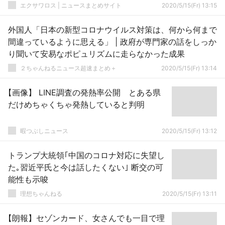
エクサワロス | ニュースまとめサイト
2020/5/15(Fr) 13:15
外国人「日本の新型コロナウイルス対策は、何から何まで
間違っているように思える」 | 政府が専門家の話をしっか
り聞いて安易なポピュリズムに走らなかった成果
２ちゃんねるニュース超速まとめ＋
2020/5/15(Fr) 13:14
【画像】 LINE調査の発熱率公開 とある県
だけめちゃくちゃ発熱していると判明
暇つぶしニュース
2020/5/15(Fr) 13:12
トランプ大統領｢中国のコロナ対応に失望し
た｡習近平氏と今は話したくない｣ 断交の可
能性も示唆
理想ちゃんねる
2020/5/15(Fr) 13:11
【朗報】セゾンカード、女さんでも一目で理