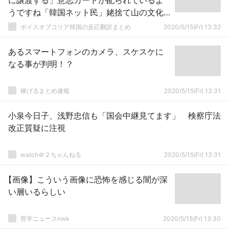
に譲渡する」意志カードが配られているよ
うですね「韓国ネット民」姥捨て山の文化
がある連中なんだから驚くことじゃないだ
ボイスオブコリア韓国の反応翻訳まとめ
2020/5/15(Fr) 13:32
ろう
あるスマートフォンのカメラ、スケスケに
なる事が判明！？
稼げるまとめ速報
2020/5/15(Fr) 13:31
小泉今日子、浅野忠信も「国会中継見てます」 検察庁法
改正質疑に注視
watch＠２ちゃんねる
2020/5/15(Fr) 13:31
【画像】こういう画像に恐怖を感じる闇が深
い層いるらしい
哲学ニュースnwk
2020/5/15(Fr) 13:30