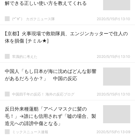
解できる正しい使い方を教えてくれる
(*ﾟ∀ﾟ)ゞカガクニュース隊
2020/5/15(Fr) 13:10
【京都】火事現場で救助隊員、エンジンカッターで住人の
体を損傷 [チミル★]
常識的に考えた
2020/5/15(Fr) 13:10
中国人「もし日本が海に沈めばどんな影響
があるだろうか？」 中国の反応
中国四千年の反応！ 海外の反応ブログ
2020/5/15(Fr) 13:10
反日外来種蓮舫「アベノマスクに髪の
毛！」→誰にも信用されず「嘘の場合、製
造元への誹謗中傷となる」
ミックスニュース速報
2020/5/15(Fr) 13:09