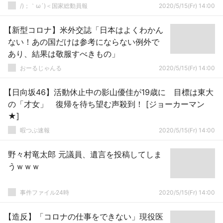
（5000億円ﾌﾟﾛｼﾞｪｸﾄ」→
/)；｀ω´)＜国家総動員報
2020/5/15(Fr) 14:00
【新型コロナ】米外交誌「日本はよくわかん
ない！あの国だけは参考にならない例外で
あり、結果は敬服すべきもの」
おーるじゃんる
2020/5/15(Fr) 14:00
【日向坂46】活動休止中の影山優佳が19歳に 目標は東大
の「才女」 復帰を待ち望む声殺到！ [ジョーカーマン
★]
暇つぶ速報
2020/5/15(Fr) 14:00
野々村竜太郎 元議員、遺言を投稿してしま
うｗｗｗ
事件ファイル24時
2020/5/15(Fr) 14:00
【造反】「コロナの仕事をできない」現役医