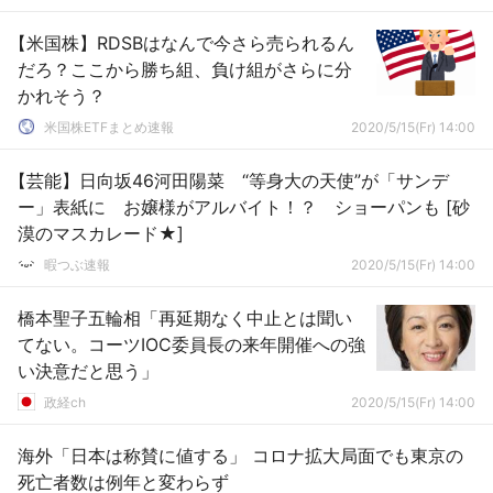
【米国株】RDSBはなんで今さら売られるん
だろ？ここから勝ち組、負け組がさらに分
かれそう？
米国株ETFまとめ速報
2020/5/15(Fr) 14:00
【芸能】日向坂46河田陽菜 “等身大の天使”が「サンデ
ー」表紙に お嬢様がアルバイト！？ ショーパンも [砂
漠のマスカレード★]
暇つぶ速報
2020/5/15(Fr) 14:00
橋本聖子五輪相「再延期なく中止とは聞い
てない。コーツIOC委員長の来年開催への強
い決意だと思う」
政経ch
2020/5/15(Fr) 14:00
海外「日本は称賛に値する」 コロナ拡大局面でも東京の
死亡者数は例年と変わらず