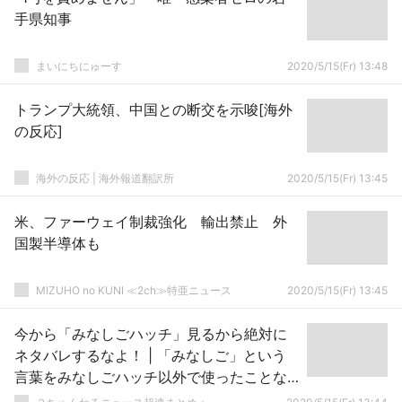
手県知事
まいにちにゅーす
2020/5/15(Fr) 13:48
トランプ大統領、中国との断交を示唆[海外
の反応]
海外の反応 | 海外報道翻訳所
2020/5/15(Fr) 13:45
米、ファーウェイ制裁強化 輸出禁止 外
国製半導体も
MIZUHO no KUNI ≪2ch≫特亜ニュース
2020/5/15(Fr) 13:45
今から「みなしごハッチ」見るから絶対に
ネタバレするなよ！ | 「みなしご」という
言葉をみなしごハッチ以外で使ったことな
いわ