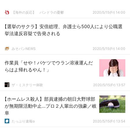
【海外の反応】 パンドラの憂鬱
2020/5/15(Fr) 14:00
【選挙のサクラ】安倍総理、弁護士ら500人により公職選
挙法違反容疑で告発される
みそパンNEWS
2020/5/15(Fr) 14:00
作業員「せや！バケツでウラン溶液運んだ
らはよ帰れるやん！」
ザ・ミステリー体験
2020/5/15(Fr) 13:57
【ホームレス殺人】部員逮捕の朝日大野球部
が無期限活動中止…プロ２人輩出の強豪／岐
阜
たっぷり速報α
2020/5/15(Fr) 13:54