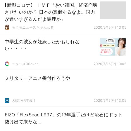
【新型コロナ】 ＩＭＦ「おい韓国、経済崩壊
させたいのか？ 日本の真似するなよ。国力
が違いすぎるんだよ馬鹿か」
あじあニュースちゃんねる
2020/5/15(Fr) 13:05
中学生の彼女が妊娠したかもしれな
い・・・・
ニュース30over
2020/5/15(Fr) 13:05
ミリタリーアニメ番付作ろうや
大艦巨砲主義！
2020/5/15(Fr) 13:05
EIZO「FlexScan L997」の13年選手だけど流石にドット
抜け出て来たな…