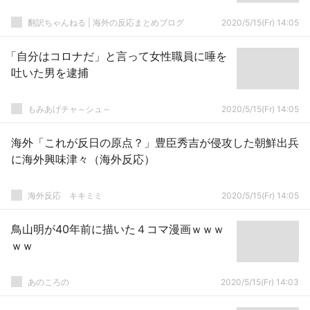
翻訳ちゃんねる | 海外の反応まとめブログ
2020/5/15(Fr) 14:05
「自分はコロナだ」と言って女性職員に唾を
吐いた男を逮捕
もみあげチャ～シュ～
2020/5/15(Fr) 14:05
海外「これが反日の原点？」豊臣秀吉が侵攻した朝鮮出兵
に海外興味津々（海外反応）
­海外反応 キキミミ
2020/5/15(Fr) 14:05
鳥山明が40年前に描いた４コマ漫画ｗｗｗ
ｗｗ
あのころの
2020/5/15(Fr) 14:03