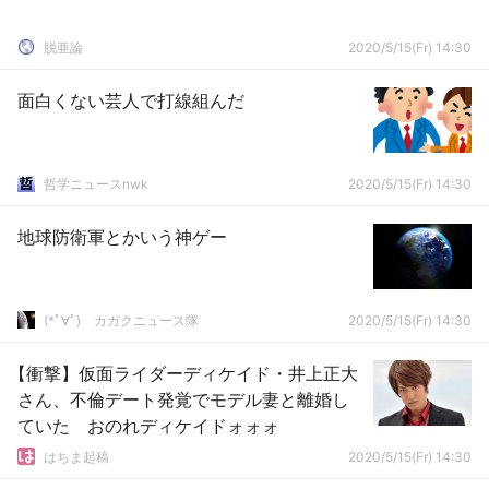
脱亜論
2020/5/15(Fr) 14:30
面白くない芸人で打線組んだ
哲学ニュースnwk
2020/5/15(Fr) 14:30
地球防衛軍とかいう神ゲー
(*ﾟ∀ﾟ)ゞカガクニュース隊
2020/5/15(Fr) 14:30
【衝撃】仮面ライダーディケイド・井上正大
さん、不倫デート発覚でモデル妻と離婚し
ていた おのれディケイドォォォ
はちま起稿
2020/5/15(Fr) 14:30