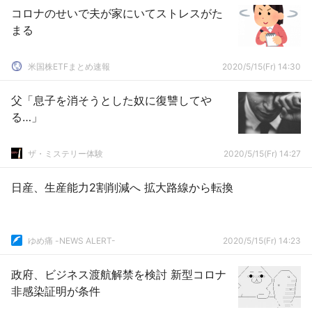
コロナのせいで夫が家にいてストレスがた
まる
米国株ETFまとめ速報
2020/5/15(Fr) 14:30
父「息子を消そうとした奴に復讐してや
る…」
ザ・ミステリー体験
2020/5/15(Fr) 14:27
日産、生産能力2割削減へ 拡大路線から転換
ゆめ痛 -NEWS ALERT-
2020/5/15(Fr) 14:23
政府、ビジネス渡航解禁を検討 新型コロナ
非感染証明が条件