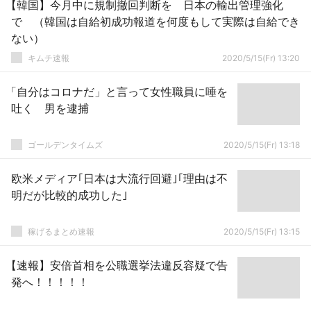
【韓国】今月中に規制撤回判断を 日本の輸出管理強化
で （韓国は自給初成功報道を何度もして実際は自給でき
ない）
キムチ速報
2020/5/15(Fr) 13:20
「自分はコロナだ」と言って女性職員に唾を
吐く 男を逮捕
ゴールデンタイムズ
2020/5/15(Fr) 13:18
欧米メディア｢日本は大流行回避｣｢理由は不
明だが比較的成功した｣
稼げるまとめ速報
2020/5/15(Fr) 13:15
【速報】安倍首相を公職選挙法違反容疑で告
発へ！！！！！