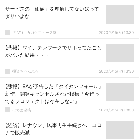
サービスの「価値」を理解してない奴って
ダサいよな
(*ﾟ∀ﾟ)ゞカガクニュース隊
2020/5/15(Fr) 13:30
【悲報】ワイ、テレワークでサボってたこと
がバレた結果・・・
投資ちゃんねる
2020/5/15(Fr) 13:30
【悲報】EAが予告した『タイタンフォール』
新作、開発キャンセルされた模様「今作っ
てるプロジェクトは存在しない」
はちま起稿
2020/5/15(Fr) 13:30
【経済】レナウン、民事再生手続きへ コロ
ナで販売減