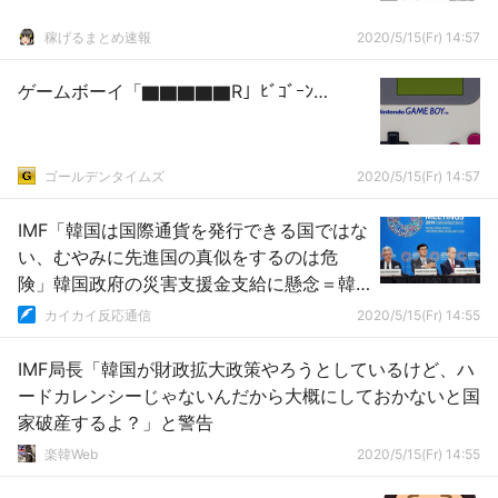
稼げるまとめ速報
2020/5/15(Fr) 14:57
ゲームボーイ「▇▇▇▇▇R」ﾋﾞｺﾞｰﾝ…
ゴールデンタイムズ
2020/5/15(Fr) 14:57
IMF「韓国は国際通貨を発行できる国ではな
い、むやみに先進国の真似をするのは危
険」韓国政府の災害支援金支給に懸念＝韓
国の反応
カイカイ反応通信
2020/5/15(Fr) 14:55
IMF局長「韓国が財政拡大政策やろうとしているけど、ハ
ードカレンシーじゃないんだから大概にしておかないと国
家破産するよ？」と警告
楽韓Web
2020/5/15(Fr) 14:55