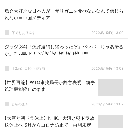
魚介大好きな日本人が、ザリガニを食べないなんて信じら
れない＝中国メディア
何でもありんす
2020/5/15(Fr) 13:09
ジッジ(84)「免許返納し終わったぞ」バッバ「じゃあ帰る
か」ﾌﾞﾛﾛﾛﾛ ﾄﾞｶｰﾝﾊﾞｷﾊﾞｷﾊﾞｷﾊﾞｷﾊﾞｷｷｷｰｯ!!!!
【2ch】コピペ情報局
2020/5/15(Fr) 13:08
【世界再編】WTO事務局長が辞意表明 紛争
処理機能停止のまま
とらのまき
2020/5/15(Fr) 13:07
【大河と朝ドラ休止】NHK、大河と朝ドラ放
送休止へ 6月からコロナ防止で、再開未定