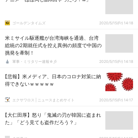
ゴールデンタイムズ
2020/5/15(Fr) 14:18
米ミサイル駆逐艦が台湾海峡を通過、台湾
総統の2期就任式を控え異例の頻度で中国の
挑発を牽制！
軍事・ミリタリー速報☆彡
2020/5/15(Fr) 14:18
【悲報】米メディア、日本のコロナ対策に納
得できないｗｗｗｗｗ
エクサワロス | ニュースまとめサイト
2020/5/15(Fr) 14:17
【大仁田厚】怒り「鬼滅の刃が韓国に盗まれ
た」「どう見ても盗作だろう？」