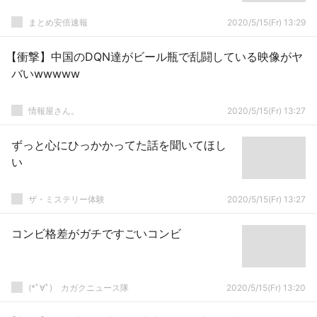
まとめ安倍速報
2020/5/15(Fr) 13:29
【衝撃】中国のDQN達がビール瓶で乱闘している映像がヤ
バいwwwww
情報屋さん。
2020/5/15(Fr) 13:27
ずっと心にひっかかってた話を聞いてほし
い
ザ・ミステリー体験
2020/5/15(Fr) 13:27
コンビ格差がガチですごいコンビ
(*ﾟ∀ﾟ)ゞカガクニュース隊
2020/5/15(Fr) 13:20