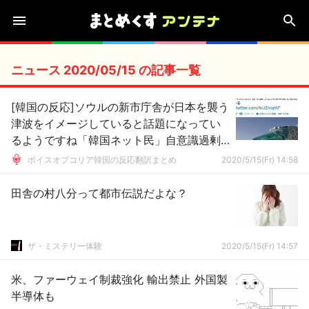
ニュース 2020/05/15 の記事一覧
[韓国の反応]ソウルの新市庁舎が日本を襲う
津波をイメージしていると話題になってい
るようですね「韓国ネット民」自意識過剰
ってこういう事を言うんだろうな
ボイスオブコリア韓国の反応翻訳まとめ
2020/5/15(Fr) 14:58
田舎の村八分って都市伝説だよな？
ザ・ミステリー体験
2020/5/15(Fr) 14:57
米、ファーウェイ制裁強化 輸出禁止 外国製
半導体も