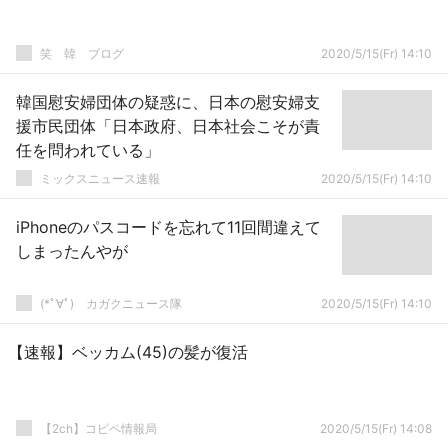
笑 韓 ブログ
2020/5/15(Fr) 14:10
韓国慰安婦団体の疑惑に、日本の慰安婦支
援市民団体「日本政府、日本社会こそが責
任を問われている」
ミックスニュース速報
2020/5/15(Fr) 14:10
iPhoneのパスコードを忘れて11回間違えて
しまったんやが
(*ﾟ∀ﾟ)ゞカガクニュース隊
2020/5/15(Fr) 14:10
【速報】ベッカム(45)の髪が復活
【2ch】コピペ情報局
2020/5/15(Fr) 14:08