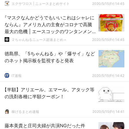
エクサワロス | ニュースまとめサイト
2020/5/15(Fr) 14:45
『マスクなんかどうでもいいこれはシャレに
ならん』アメリカ人の主食がコロナで高騰
最大の危機 | エースコックのワンタンメン
は人気ないのか？
２ちゃんねるニュース超速まとめ＋
2020/5/15(Fr) 14:45
徳島県、「5ちゃんねる」や「爆サイ」など
のネット掲示板を監視すると発表
IT速報
2020/5/15(Fr) 14:42
【半額】アリエール、エマール、アタック等
の洗剤各種に半額クーポン！
稼げるまとめ速報
2020/5/15(Fr) 14:41
藤本美貴と庄司夫婦が共演NGだった件