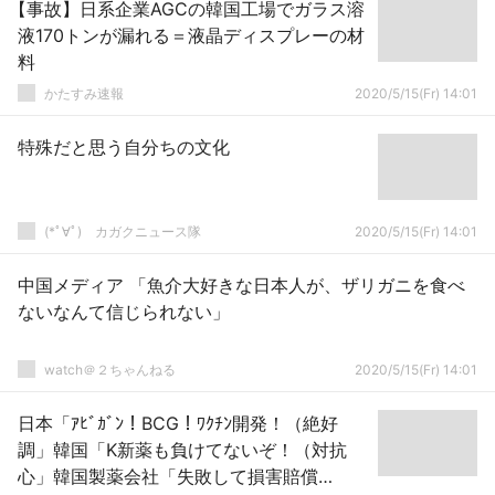
【事故】日系企業AGCの韓国工場でガラス溶
液170トンが漏れる＝液晶ディスプレーの材
料
かたすみ速報
2020/5/15(Fr) 14:01
特殊だと思う自分ちの文化
(*ﾟ∀ﾟ)ゞカガクニュース隊
2020/5/15(Fr) 14:01
中国メディア 「魚介大好きな日本人が、ザリガニを食べ
ないなんて信じられない」
watch＠２ちゃんねる
2020/5/15(Fr) 14:01
日本「ｱﾋﾞｶﾞﾝ！BCG！ﾜｸﾁﾝ開発！（絶好
調」韓国「K新薬も負けてないぞ！（対抗
心」韓国製薬会社「失敗して損害賠償