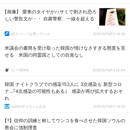
【画像】 愛車のタイヤがハサミで刺され恐ろ
しい警告文が・・ 自粛警察、一線を超える
銃とバッジは置いていけ
2020/5/15(Fr) 14:35
米議会の書簡を受け取った韓国が情けなさすぎる態度を見
せる 米国の同盟国としての自覚なし
U-1 NEWS
2020/5/15(Fr) 14:34
韓国 ナイトクラブでの感染153人に 3次感染も 新型コロ
ナ…｢4次感染の可能性もある｣ 感染が再び拡大するおそ
れ
watch＠２ちゃんねる
2020/5/15(Fr) 14:32
【?】信仰の訓練と称してウンコを食べさせた韓国ソウルの
教会に強制捜査