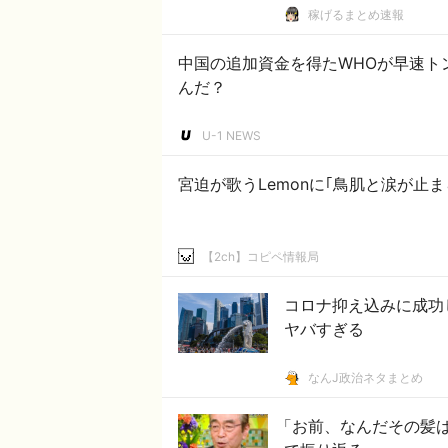
稼げるまとめ速報
中国の追加資金を得たWHOが早速ト
んだ？
U-1 NEWS
宮迫が歌うLemonに｢鳥肌と涙が止ま
【2ch】コピペ情報局
コロナ抑え込みに成功
ヤバすぎる
なんJ政治ネタまとめ
「お前、なんだその髪