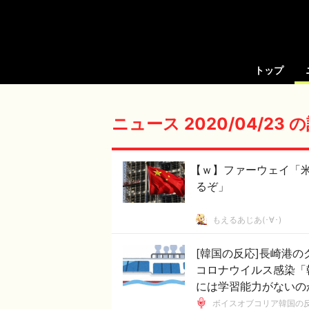
トップ
ニュース 2020/04/23
【ｗ】ファーウェイ「
るぞ」
もえるあじあ(･∀･)
[韓国の反応]長崎港の
コロナウイルス感染「
には学習能力がないの
ボイスオブコリア韓国の