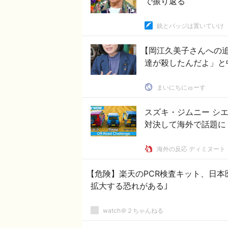
で振り返る
銃とバッジは置いていけ
【岡江久美子さんへの
達が殺したんだよ」と
まいにちにゅーす
スズキ・ジムニー シエ
対決して海外で話題に
海外の反応 ディミヌート
【危険】楽天のPCR検査キット、日本
拡大する恐れがある｣
watch＠２ちゃんねる