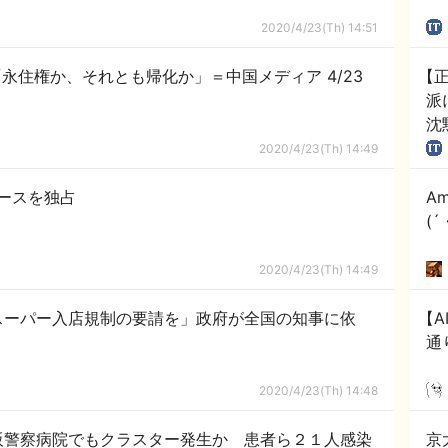
2020/4/23(Th) 14:51
日本で暮らす中国人が直面する葛藤「永住権か、それとも帰化か」＝中国メディア 4/23
【
派
沈
2020/4/23(Th) 14:49
ースを独占
A
(
2020/4/23(Th) 14:49
スーパー入店規制の要請を」政府が全国の知事に依
【A
通
2020/4/23(Th) 14:48
阪警察病院でもクラスター発生か 患者ら２１人感染
京