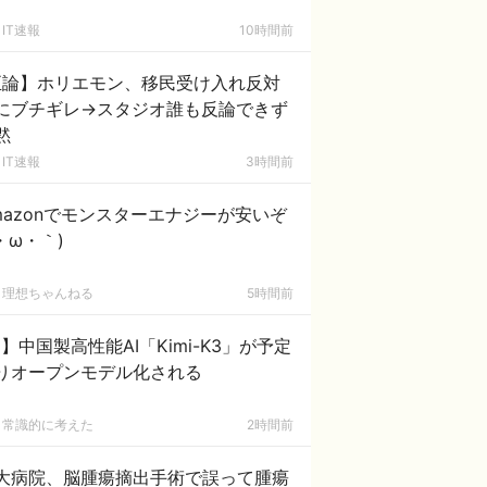
IT速報
10時間前
正論】ホリエモン、移民受け入れ反対
にブチギレ→スタジオ誰も反論できず
黙
IT速報
3時間前
mazonでモンスターエナジーが安いぞ
´・ω・｀)
理想ちゃんねる
5時間前
I】中国製高性能AI「Kimi-K3」が予定
りオープンモデル化される
常識的に考えた
2時間前
大病院、脳腫瘍摘出手術で誤って腫瘍