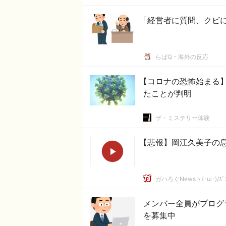
「経営者に質問、クビ
らばQ - 海外の反応
【コロナの恐怖始まる
たことが判明
ザ・ミステリー体験
【悲報】岡江久美子の息子
ガハろぐNewsヽ(･ω･)/ｽﾞ
メンバー全員がプログ
を募集中