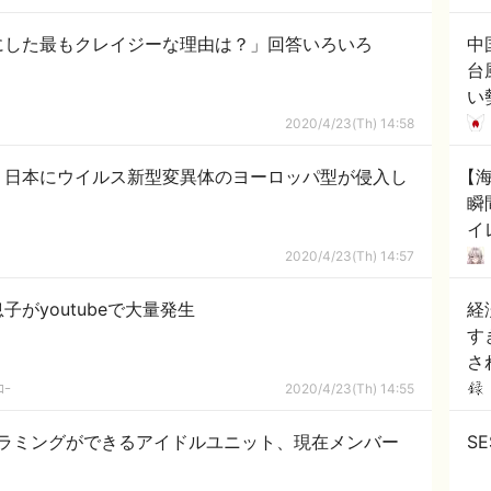
「
にした最もクレイジーな理由は？」回答いろいろ
中
台
い
号
2020/4/23(Th) 14:58
代
】日本にウイルス新型変異体のヨーロッパ型が侵入し
【
瞬
イ
に
2020/4/23(Th) 14:57
て
がyoutubeで大量発生
経
す
さ
ｺｰ
2020/4/23(Th) 14:55
ラミングができるアイドルユニット、現在メンバー
S