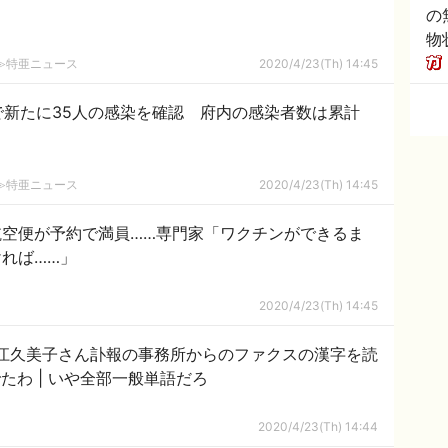
の
物
2ch≫特亜ニュース
2020/4/23(Th) 14:45
で新たに35人の感染を確認 府内の感染者数は累計
2ch≫特亜ニュース
2020/4/23(Th) 14:45
空便が予約で満員……専門家「ワクチンができるま
れば……」
2020/4/23(Th) 14:45
江久美子さん訃報の事務所からのファクスの漢字を読
めずグダグダ | おそなえものと読んでたわ | いや全部一般単語だろ
2020/4/23(Th) 14:44