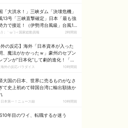
あれがまさに経験値である」
国「大洪水！」三峡ダム「決壊危機」
風13号「三峡直撃確定」日本「最も強
勢力で接近！（伊勢湾台風級」台風13
と15号「中国本土でぶつかり合う（前
/)；｀ω´)＜国家総動員報
2時間前
未聞」→
海外の反応】海外「日本資本が入った
間、魔法がかかったｗ」豪州のセブン
レブンが”日本化”して劇的進化！「お
ぎりとたまごサンドが食べられるなん
海外の反応パラダイス
10時間前
……」
済大国の日本、世界に売るものがなさ
ぎて史上初めて韓国台湾に輸出額抜か
れ
日本第一！ニュース録
10時間前
ES10年目のワイ、転職するか迷う