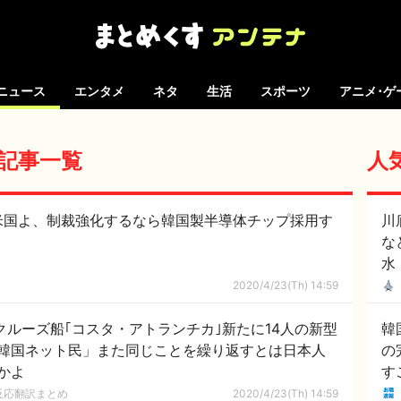
ニュース
エンタメ
ネタ
生活
スポーツ
アニメ･ゲ
 の記事一覧
人
米国よ、制裁強化するなら韓国製半導体チップ採用す
川
な
水
2020/4/23(Th) 14:59
クルーズ船｢コスタ・アトランチカ｣新たに14人の新型
韓
韓国ネット民」また同じことを繰り返すとは日本人
の
かよ
す
は
反応翻訳まとめ
2020/4/23(Th) 14:59