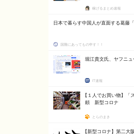
稼げるまとめ速報
国難にあってもの申す！！
堀江貴文氏、ヤフニュ
IT速報
【１人でお買い物】「
頼 新型コロナ
とらのまき
【新型コロナ】第二大