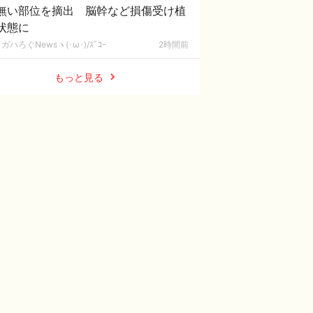
無い部位を摘出 脳幹など損傷受け植
状態に
ガハろぐNewsヽ(･ω･)/ｽﾞｺｰ
2時間前
もっと見る