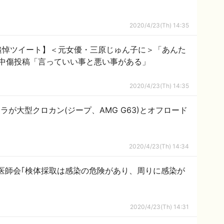
2020/4/23(Th) 14:35
追悼ツイート】＜元女優・三原じゅん子に＞「あんた
中傷投稿「言っていい事と悪い事がある」
2020/4/23(Th) 14:35
ラが大型クロカン(ジープ、AMG G63)とオフロード
2020/4/23(Th) 14:34
医師会｢検体採取は感染の危険があり、周りに感染が
2020/4/23(Th) 14:31