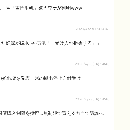
鳳」や「吉岡里帆」嫌うワケが判明www
隊
2020/4/23(Th) 14:41
た妊婦が破水 → 病院「「受け入れ拒否する」」
2020/4/23(Th) 14:40
円の拠出増を発表 米の拠出停止方針受け
2020/4/23(Th) 14:40
国債購入制限を撤廃…無制限で買える方向で議論へ