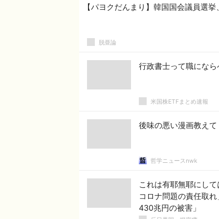
【パヨクだんまり】韓国国会議員選挙
脱亜論
行政書士って職になら
米国株ETFまとめ速報
後味の悪い漫画教えて
哲学ニュースnwk
これは有耶無耶にして
コロナ問題の責任取れ
430兆円の被害」