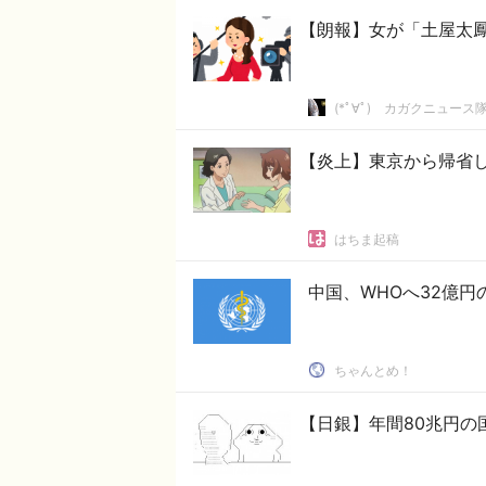
【朗報】女が「土屋太
(*ﾟ∀ﾟ)ゞカガクニュース
【炎上】東京から帰省し
はちま起稿
中国、WHOへ32億
ちゃんとめ！
【日銀】年間80兆円の