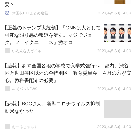
要？
米国株ETFまとめ速報
2020/4/5(Su) 14:00
【正義のトランプ大統領】「CNNは人として
可能な限り悪の報道を流す。マジでジョー
ク。フェイクニュース」激オコ
いろんな人ガイル
2020/4/5(Su) 14:00
【速報】あす全国各地の学校で入学式強行へ 都内、渋谷
区と世田谷区以外の全特別区 教育委員会「４月の方が安
心。教科書配布の必要」
みそパンNEWS
2020/4/5(Su) 14:00
【悲報】BCGさん、新型コロナウイルス抑制
効果なかった
おーるじゃんる
2020/4/5(Su) 14:00