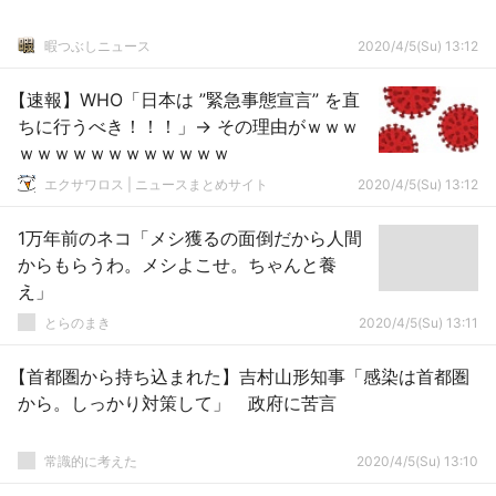
暇つぶしニュース
2020/4/5(Su) 13:12
【速報】WHO「日本は ”緊急事態宣言” を直
ちに行うべき！！！」→ その理由がｗｗｗ
ｗｗｗｗｗｗｗｗｗｗｗｗ
エクサワロス | ニュースまとめサイト
2020/4/5(Su) 13:12
1万年前のネコ「メシ獲るの面倒だから人間
からもらうわ。メシよこせ。ちゃんと養
え」
とらのまき
2020/4/5(Su) 13:11
【首都圏から持ち込まれた】吉村山形知事「感染は首都圏
から。しっかり対策して」 政府に苦言
常識的に考えた
2020/4/5(Su) 13:10