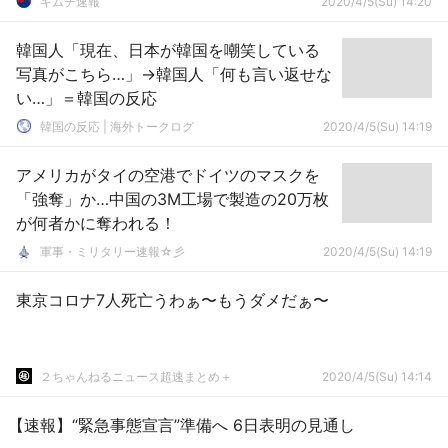
キムチ速報
2020/4/5(Su) 14:20
韓国人「現在、日本が韓国を嘲笑している
写真がこちら…」→韓国人「何も言い返せな
い…」＝韓国の反応
韓国の反応 | 海外トークログ
2020/4/5(Su) 14:19
アメリカがタイの空港でドイツのマスクを
「強奪」か…中国の3M工場で製造の20万枚
が何者かに奪われる！
軍事・ミリタリー速報☆彡
2020/4/5(Su) 14:19
東京コロナ7人死亡うわぁ〜もうダメだぁ〜
２ちゃんねるニュース超速まとめ＋
2020/4/5(Su) 14:14
【速報】“緊急事態宣言”準備へ 6日表明の見通し