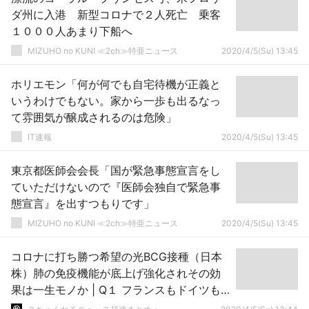
ダ州に入港 新型コロナで２人死亡 乗客
１０００人あまり下船へ
MIZUHO no KUNI ≪2ch≫特亜ニュース
2020/4/5(Su) 13:45
ホリエモン「何が何でも自宅待機が正義と
いうわけでもない。家から一歩も出るなっ
て雰囲気が醸成されるのは危険」
IT速報
2020/4/5(Su) 13:45
東京都医師会会長「国が緊急事態宣言をし
ていただけないので『医師会独自で緊急事
態宣言』を出すつもりです」
MIZUHO no KUNI ≪2ch≫特亜ニュース
2020/4/5(Su) 13:45
コロナに打ち勝つ希望の光BCG接種（日本
株）肺の免疫機能が底上げ強化されその効
果は一生モノか | Q１ フランスもドイツも
BCG国でーす。効果なし！