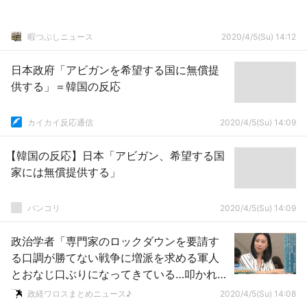
暇つぶしニュース
2020/4/5(Su) 14:12
日本政府「アビガンを希望する国に無償提
供する」＝韓国の反応
カイカイ反応通信
2020/4/5(Su) 14:09
【韓国の反応】日本「アビガン、希望する国
家には無償提供する」
パンコリ
2020/4/5(Su) 14:09
政治学者「専門家のロックダウンを要請す
る口調が勝てない戦争に増派を求める軍人
とおなじ口ぶりになってきている…叩かれる
のが怖くて指摘できないのだろうか？」
政経ワロスまとめニュース♪
2020/4/5(Su) 14:08