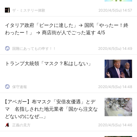
ザ・ミステリー体験
2020/4/5(Su) 14:57
イタリア政府「ピークに達した」→ 国民「やったー！終
わったー！」 → 商店街が人でごった返す 4/5
国難にあってもの申す！！
2020/4/5(Su) 14:49
トランプ大統領「マスク？私はしない」
保守速報
2020/4/5(Su) 14:48
【アベガー】布マスク「安倍友優遇」とデ
マ 名指しされた地元業者「国から注文な
どないのになぜ…」
正義の見方
2020/4/5(Su) 14:46