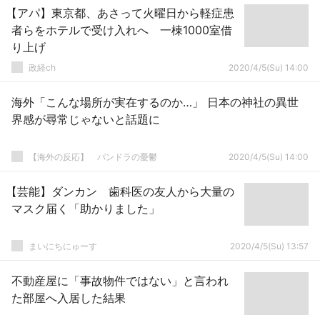
【アパ】東京都、あさって火曜日から軽症患
者らをホテルで受け入れへ 一棟1000室借
り上げ
政経ch
2020/4/5(Su) 14:00
海外「こんな場所が実在するのか…」 日本の神社の異世
界感が尋常じゃないと話題に
【海外の反応】 パンドラの憂鬱
2020/4/5(Su) 14:00
【芸能】ダンカン 歯科医の友人から大量の
マスク届く「助かりました」
まいにちにゅーす
2020/4/5(Su) 13:57
不動産屋に「事故物件ではない」と言われ
た部屋へ入居した結果