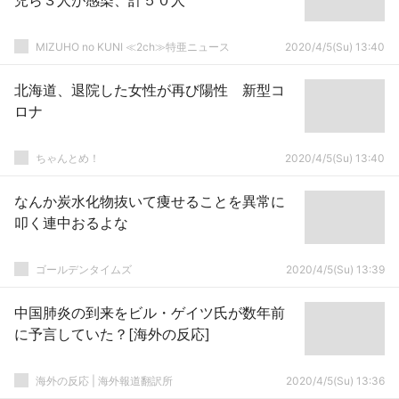
児ら３人が感染、計５０人
MIZUHO no KUNI ≪2ch≫特亜ニュース
2020/4/5(Su) 13:40
北海道、退院した女性が再び陽性 新型コ
ロナ
ちゃんとめ！
2020/4/5(Su) 13:40
なんか炭水化物抜いて痩せることを異常に
叩く連中おるよな
ゴールデンタイムズ
2020/4/5(Su) 13:39
中国肺炎の到来をビル・ゲイツ氏が数年前
に予言していた？[海外の反応]
海外の反応 | 海外報道翻訳所
2020/4/5(Su) 13:36