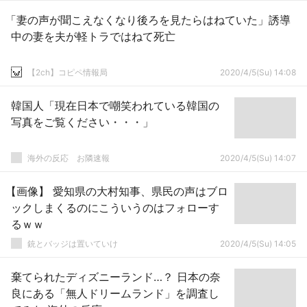
「妻の声が聞こえなくなり後ろを見たらはねていた」誘導
中の妻を夫が軽トラではねて死亡
【2ch】コピペ情報局
2020/4/5(Su) 14:08
韓国人「現在日本で嘲笑われている韓国の
写真をご覧ください・・・」
海外の反応 お隣速報
2020/4/5(Su) 14:07
【画像】 愛知県の大村知事、県民の声はブロ
ックしまくるのにこういうのはフォローす
るｗｗ
銃とバッジは置いていけ
2020/4/5(Su) 14:05
棄てられたディズニーランド…？ 日本の奈
良にある「無人ドリームランド」を調査し