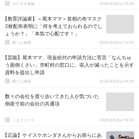
でしょうね」
かたすみ速報
2020/4/5(Su) 14:00
【教育評論家】＜尾木ママ＞首相の布マスク
2枚配布表明に「何を考えておられるのでし
ょうか？」「本気で心配です！」
暇つぶ速報
2020/4/5(Su) 14:00
【芸能】尾木ママ、現金給付の申請方法に苦言「なんちゅ
う面倒くさい」市町村の窓口に、収入が減ったことを示す
資料を提出し申請
暇つぶ速報
2020/4/5(Su) 14:00
数々の会社を渡り歩いてきた人が気づいた
倒産寸前の会社の共通項
くまニュース
2020/4/5(Su) 14:00
【正論】ケイスケホンダさんからお前らにあ