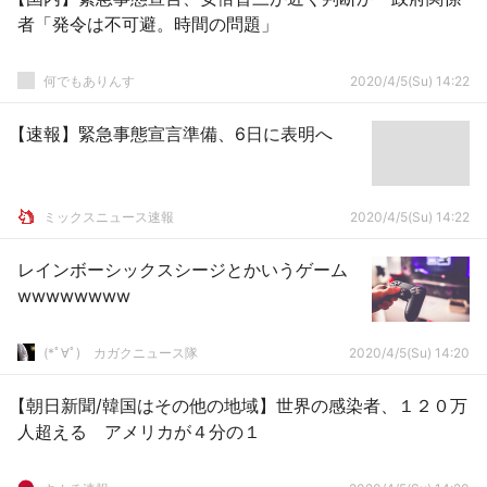
者「発令は不可避。時間の問題」
何でもありんす
2020/4/5(Su) 14:22
【速報】緊急事態宣言準備、6日に表明へ
ミックスニュース速報
2020/4/5(Su) 14:22
レインボーシックスシージとかいうゲーム
wwwwwwww
(*ﾟ∀ﾟ)ゞカガクニュース隊
2020/4/5(Su) 14:20
【朝日新聞/韓国はその他の地域】世界の感染者、１２０万
人超える アメリカが４分の１