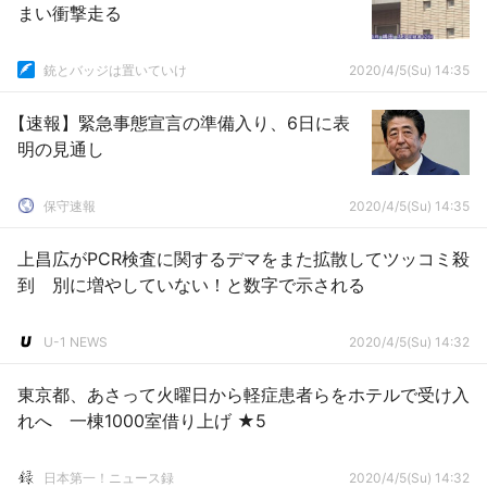
まい衝撃走る
銃とバッジは置いていけ
2020/4/5(Su) 14:35
【速報】緊急事態宣言の準備入り、6日に表
明の見通し
保守速報
2020/4/5(Su) 14:35
上昌広がPCR検査に関するデマをまた拡散してツッコミ殺
到 別に増やしていない！と数字で示される
U-1 NEWS
2020/4/5(Su) 14:32
東京都、あさって火曜日から軽症患者らをホテルで受け入
れへ 一棟1000室借り上げ ★5
日本第一！ニュース録
2020/4/5(Su) 14:32