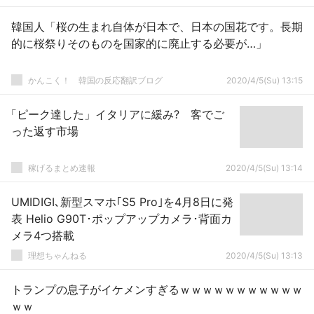
韓国人「桜の生まれ自体が日本で、日本の国花です。長期
的に桜祭りそのものを国家的に廃止する必要が…」
かんこく！ 韓国の反応翻訳ブログ
2020/4/5(Su) 13:15
「ピーク達した」イタリアに緩み? 客でご
った返す市場
稼げるまとめ速報
2020/4/5(Su) 13:14
UMIDIGI､新型スマホ｢S5 Pro｣を4月8日に発
表 Helio G90T･ポップアップカメラ･背面カ
メラ4つ搭載
理想ちゃんねる
2020/4/5(Su) 13:13
トランプの息子がイケメンすぎるｗｗｗｗｗｗｗｗｗｗｗ
ｗｗ