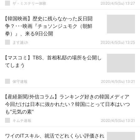
ザ・ミステリー体験
2020/4/5(Su) 13:27
【韓国映画】歴史に残らなかった反日闘
争？･･･映画『チョソンジュモク（朝鮮
拳）』、来る9日公開
ます速ch
2020/4/5(Su) 13:25
【マスコミ】TBS、首相私邸の場所を公開し
てしまう
保守速報
2020/4/5(Su) 13:21
【産経新聞/外信コラム】ランキング好きの韓国メディア
今回だけは日本に抜かれたい？韓国にとって日本はいつ
も“元気の素”
キムチ速報
2020/4/5(Su) 13:21
ワイのITスキル、就活でどれくらい評価され