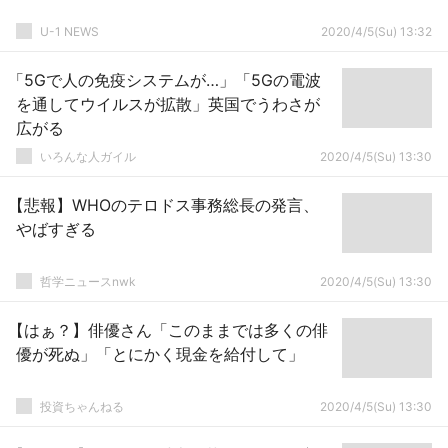
U-1 NEWS
2020/4/5(Su) 13:32
「5Gで人の免疫システムが…」「5Gの電波
を通してウイルスが拡散」英国でうわさが
広がる
いろんな人ガイル
2020/4/5(Su) 13:30
【悲報】WHOのテロドス事務総長の発言、
やばすぎる
哲学ニュースnwk
2020/4/5(Su) 13:30
【はぁ？】俳優さん「このままでは多くの俳
優が死ぬ」「とにかく現金を給付して」
投資ちゃんねる
2020/4/5(Su) 13:30