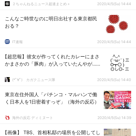
２ちゃんねるニュース超速まとめ＋
2020/4/5(Su) 14:44
こんなご時世なのに明日出社する東京都民
おる？
IT速報
2020/4/5(Su) 14:44
【超悲報】彼女が作ってくれたカレーにまさ
かまさかの「豚肉」が入っていたんやが……
(*ﾟ∀ﾟ)ゞカガクニュース隊
2020/4/5(Su) 14:40
東京在住外国人「パチンコ・マルハンで働
く日本人を1日密着すっぞ」（海外の反応）
海外の反応 ディミヌート
2020/4/5(Su) 14:39
【画像】 TBS、首相私邸の場所を公開してし