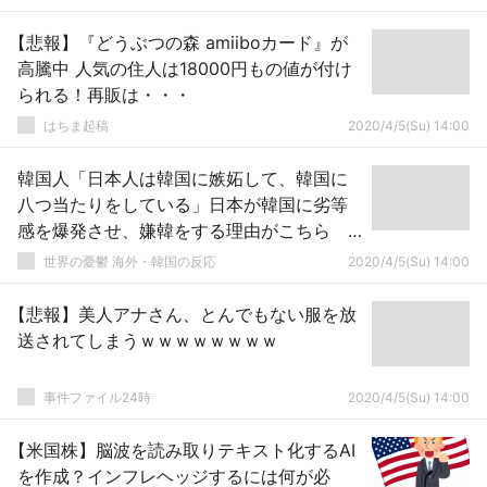
【悲報】『どうぶつの森 amiiboカード』が
高騰中 人気の住人は18000円もの値が付け
られる！再販は・・・
はちま起稿
2020/4/5(Su) 14:00
韓国人「日本人は韓国に嫉妬して、韓国に
八つ当たりをしている」日本が韓国に劣等
感を爆発させ、嫌韓をする理由がこちら
韓国の反応
世界の憂鬱 海外・韓国の反応
2020/4/5(Su) 14:00
【悲報】美人アナさん、とんでもない服を放
送されてしまうｗｗｗｗｗｗｗｗ
事件ファイル24時
2020/4/5(Su) 14:00
【米国株】脳波を読み取りテキスト化するAI
を作成？インフレヘッジするには何が必