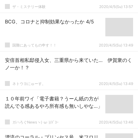
ザ・ミステリー体験
2020/4/5(Su) 13:57
BCG、コロナと抑制効果なかったか 4/5
国難にあってもの申す！！
2020/4/5(Su) 13:49
安倍首相私邸侵入女、三重県から来ていた… 伊賀衆のく
ノ一か！？
ネトウヨにゅーす。
2020/4/5(Su) 13:49
１０年前ワイ「電子書籍？うーん紙の方が
読んでる感あるやろ所有感も無いしやな…」
ガハろぐNewsヽ(･ω･)/ｽﾞｺｰ
2020/4/5(Su) 13:46
漂流のコーラル・プリンセス号、米フロリ