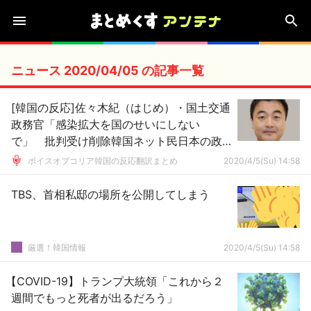
ニュース 2020/04/05 の記事一覧
[韓国の反応]佐々木紀（はじめ）・国土交通
政務官「感染拡大を国のせいにしない
で」 批判受け削除韓国ネット民日本の政
治家のレベルは発展途上国以下だな(笑)
ボイスオブコリア韓国の反応翻訳まとめ
2020/4/5(Su) 14:58
TBS、首相私邸の場所を公開してしまう
厳選！韓国情報
2020/4/5(Su) 14:58
【COVID-19】トランプ大統領「これから２
週間でもっと死者が出るだろう」