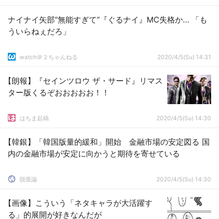
ナイナイ矢部“無能すぎて”『ぐるナイ』MC失格か… 「も
ういらねぇだろ」
watch＠２ちゃんねる
2020/4/5(Su) 14:31
【朗報】『セインツロウ ザ・サード』リマス
ター版くるぞおおおおお！！
はちま起稿
2020/4/5(Su) 14:30
【韓銀】「韓国版量的緩和」開始 金融市場の安定図る 国
内の金融市場が安定に向かうと期待を寄せている
脱亜論
2020/4/5(Su) 14:30
【画像】こういう「ネタキャラが大活躍す
る」的展開が好きなんだが