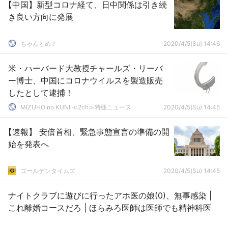
【中国】新型コロナ経て、日中関係は引き続
き良い方向に発展
ちゃんとめ！
2020/4/5(Su) 14:46
米・ハーバード大教授チャールズ・リーバ
ー博士、中国にコロナウイルスを製造販売
したとして逮捕！
MIZUHO no KUNI ≪2ch≫特亜ニュース
2020/4/5(Su) 14:45
【速報】 安倍首相、緊急事態宣言の準備の開
始を発表へ
ゴールデンタイムズ
2020/4/5(Su) 14:45
ナイトクラブに遊びに行ったアホ医の娘(0)、無事感染 |
これ離婚コースだろ | ほらみろ医師は医師でも精神科医