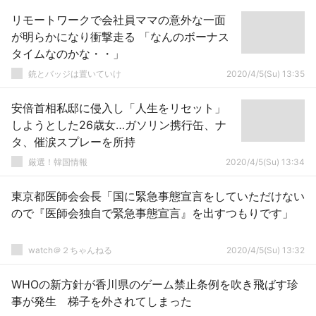
リモートワークで会社員ママの意外な一面
が明らかになり衝撃走る 「なんのボーナス
タイムなのかな・・」
銃とバッジは置いていけ
2020/4/5(Su) 13:35
安倍首相私邸に侵入し「人生をリセット」
しようとした26歳女…ガソリン携行缶、ナ
タ、催涙スプレーを所持
厳選！韓国情報
2020/4/5(Su) 13:34
東京都医師会会長「国に緊急事態宣言をしていただけない
ので『医師会独自で緊急事態宣言』を出すつもりです」
watch＠２ちゃんねる
2020/4/5(Su) 13:32
WHOの新方針が香川県のゲーム禁止条例を吹き飛ばす珍
事が発生 梯子を外されてしまった