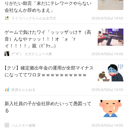
りがたい助言「未だにテレワークやらない
会社なんか辞めちまえ」
ライフハックちゃんねる弐式
2020/4/5(Su) 14:00
ゲームで負けたワイ「ッッッザッけ↑（高
音）んなやァッッ！！！オ゛ォ゛ｧ
イ！！！！」親（ﾋﾞｸｯ...）
(*ﾟ∀ﾟ)ゞカガクニュース隊
2020/4/5(Su) 14:00
【クソ】確定拠出年金の運用が全部マイナス
になっててワロタｗｗｗｗｗｗｗｗｗｗ
投資ちゃんねる
2020/4/5(Su) 14:00
新入社員の子が会社辞めたいって愚図って
る
ハムスター速報
2020/4/5(Su) 14:00