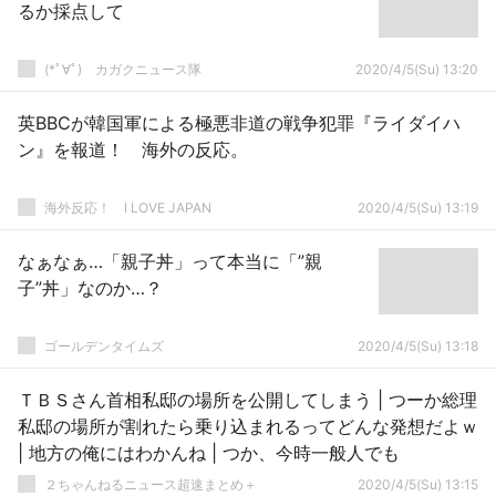
るか採点して
(*ﾟ∀ﾟ)ゞカガクニュース隊
2020/4/5(Su) 13:20
英BBCが韓国軍による極悪非道の戦争犯罪『ライダイハ
ン』を報道！ 海外の反応。
海外反応！ I LOVE JAPAN
2020/4/5(Su) 13:19
なぁなぁ…「親子丼」って本当に「”親
子”丼」なのか…？
ゴールデンタイムズ
2020/4/5(Su) 13:18
ＴＢＳさん首相私邸の場所を公開してしまう | つーか総理
私邸の場所が割れたら乗り込まれるってどんな発想だよｗ
| 地方の俺にはわかんね | つか、今時一般人でも
２ちゃんねるニュース超速まとめ＋
2020/4/5(Su) 13:15