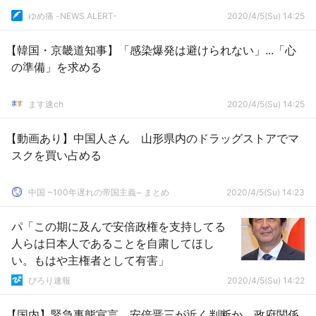
ゆめ痛 -NEWS ALERT-
2020/4/5(Su) 14:25
【韓国・京畿道知事】「感染爆発は避けられない」...「心
の準備」を求める
ます速ch
2020/4/5(Su) 14:25
【動画あり】中国人さん 山形県内のドラッグストアでマ
スクを買い占める
中国 ~100年遅れの帝国主義~ まとめ
2020/4/5(Su) 14:23
パ「この期に及んで安倍政権を支持してる
人らは日本人であることを自粛してほし
い。もはや主権者として有害」
ぴろり速報
2020/4/5(Su) 14:22
【国内】緊急事態宣言、安倍晋三が近く判断か 政府関係