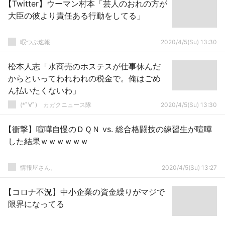
【Twitter】ウーマン村本「芸人のおれの方が
大臣の彼より責任ある行動をしてる」
暇つぶ速報
2020/4/5(Su) 13:30
松本人志「水商売のホステスが仕事休んだ
からといってわれわれの税金で。俺はごめ
ん払いたくないわ」
(*ﾟ∀ﾟ)ゞカガクニュース隊
2020/4/5(Su) 13:30
【衝撃】喧嘩自慢のＤＱＮ vs. 総合格闘技の練習生が喧嘩
した結果ｗｗｗｗｗｗ
情報屋さん。
2020/4/5(Su) 13:27
【コロナ不況】中小企業の資金繰りがマジで
限界になってる