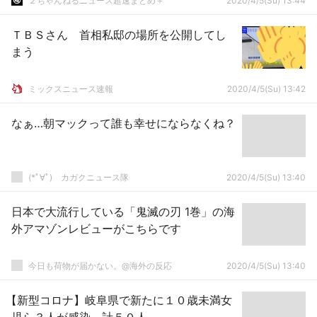
２ちゃんねるニュース超速まとめ＋
2020/4/5(Su) 13:44
ＴＢＳさん 首相私邸の場所を公開してし
まう
ミックスニュース速報
2020/4/5(Su) 13:42
なぁ…朝マックって誰も幸せにならなくね？
(*ﾟ∀ﾟ)ゞカガクニュース隊
2020/4/5(Su) 13:40
日本で大流行している「鬼滅の刃 1巻」の海
外アマゾンレビューがこちらです
今日も荷物が届かない。@海外の反応
2020/4/5(Su) 13:40
【新型コロナ】岐阜県で新たに１０歳未満女