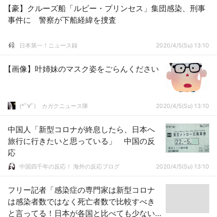
【豪】クルーズ船「ルビー・プリンセス」集団感染、刑事
事件に 警察が下船経緯を捜査
日本第一！ニュース録
2020/4/5(Su) 13:10
【画像】叶姉妹のマスク姿をごらんください
(*ﾟ∀ﾟ)ゞカガクニュース隊
2020/4/5(Su) 13:10
中国人「新型コロナが終息したら、日本へ
旅行に行きたいと思っている」 中国の反
応
中国四千年の反応！ 海外の反応ブログ
2020/4/5(Su) 13:10
フリー記者「感染症の専門家は新型コロナ
は感染者数ではなく死亡者数で比較すべき
と言ってる！日本が各国と比べても少ない