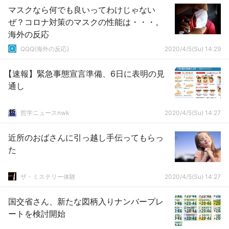
マスクなら何でも良いってわけじゃない
ぜ？コロナ対策のマスクの性能は・・・。
海外の反応
QQQ(海外の反応)
2020/4/5(Su) 14:29
【速報】緊急事態宣言準備、6日に表明の見
通し
哲学ニュースnwk
2020/4/5(Su) 14:27
近所のおばさんに引っ越し手伝ってもらっ
た
ザ・ミステリー体験
2020/4/5(Su) 14:27
国交省さん、新たな図柄入りナンバープレ
ートを検討開始