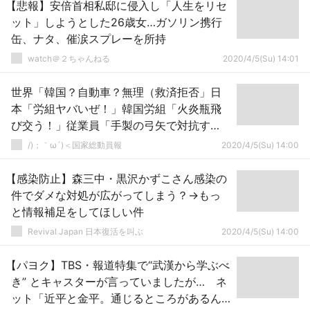
【悲報】安倍首相私邸に侵入し「人生をリセ
ット」しようとした26歳女…ガソリン携行
缶、ナタ、催涙スプレーを所持
watch＠２ちゃんねる
2020/4/5(Su) 14:01
世界「韓国？自動車？無理（救済拒否」日
本「労組ヤバいぜ！」韓国労組「火炎瓶飛
び交う！」従業員「手製の弓矢で対抗す
る！」→
/)；｀ω´)＜国家総動員報
2020/4/5(Su) 14:00
【感染防止】森三中・黒沢かずこさん感染の
件でダメな対処が広がってしまう？→もっ
と情報補足をしてほしい件
Revival Japan 日本復活を叫ぶ
2020/4/5(Su) 14:00
【パヨク】TBS・報道特集で“武漢から学ぶべ
き” とキャスターが言っていましたが… ネ
ット「近平と金平。通じるところがあるん