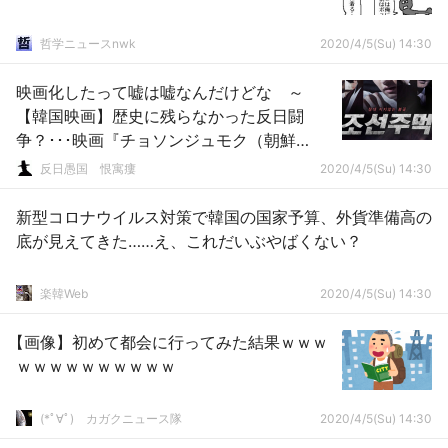
哲学ニュースnwk
2020/4/5(Su) 14:30
映画化したって嘘は嘘なんだけどな ～
【韓国映画】歴史に残らなかった反日闘
争？･･･映画『チョソンジュモク（朝鮮
拳）』、来る9日公開
反日愚国 恨寓瘻
2020/4/5(Su) 14:30
新型コロナウイルス対策で韓国の国家予算、外貨準備高の
底が見えてきた……え、これだいぶやばくない？
楽韓Web
2020/4/5(Su) 14:30
【画像】初めて都会に行ってみた結果ｗｗｗ
ｗｗｗｗｗｗｗｗｗｗ
(*ﾟ∀ﾟ)ゞカガクニュース隊
2020/4/5(Su) 14:30