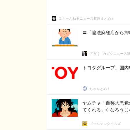
２ちゃんねるニュース超速まとめ＋
〓「違法麻雀店から押
(*ﾟ∀ﾟ)ゞカガクニュース
トヨタグループ、国内
ちゃんとめ！
ヤムチャ「自称大悪党
てくれる」←なろうじ
ゴールデンタイムズ