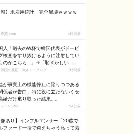
発生」→
悲報】米雇用統計、完全崩壊ｗｗｗｗ
投資.com
4時間前
国人「過去のW杯で韓国代表がドーピ
グ検査をすり抜けるように注射してい
ものがこちら…」→「恥ずかしい…
ﾌﾞﾙﾌﾞﾙ」＝韓国の反応
韓国の反応 | 海外トークログ
1時間前
連が事実上の機能停止に陥りつつある
関係者が告白、特に役に立たないくせ
高給だけ毟り取った結果……
U-1 NEWS
54分前
画像あり】インフルエンサー「20歳で
ルファード一括で買えちゃう私って素