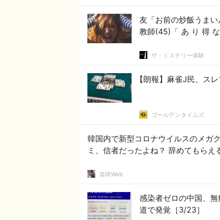
友「お前の炒飯うまい
教師(45)「 あ り 得 
ザ・ミステリー体験
【朗報】麻雀J民、ス
ゴールデンタイムズ
韓国内で新型コロナウイルスのメガク
ミ、信者だったよね？ 辞めてもらえ
楽韓Web
感染者ゼロの中国、無
道で発覚［3/23］