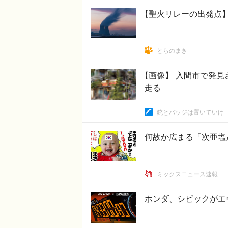
【聖火リレーの出発点
とらのまき
【画像】 入間市で発
走る
銃とバッジは置いていけ
何故か広まる「次亜塩
ミックスニュース速報
ホンダ、シビックがエヴ