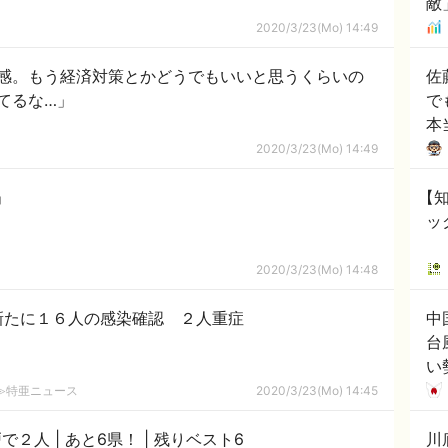
敵
！
2020/3/23(Mo) 14:49
感。もう経済対策とかどうでもいいと思うくらいの
佐
てるな…」
で
本
2020/3/23(Mo) 14:49
」
【
ッ
2020/3/23(Mo) 14:48
新たに１６人の感染確認 ２人重症
中
台
い
号
2ch≫特亜ニュース
2020/3/23(Mo) 14:45
代
青森で新型コロナ感染者、初確認八戸で２人 | あと6県！ | 残りベスト6
川