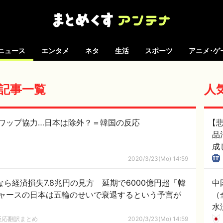
ニュース
エンタメ
ネタ
生活
スポーツ
アニメ･ゲ
 の記事一覧
人
ワップ協力…日本は除外？＝韓国の反応
【
品
成
2020/3/23(Mo) 14:59
なら経済損失7.8兆円の見方 延期で6000億円超「韓
中
ャースの日本は五輪のせいで衰退するという予言が
（
水
ダ
反応翻訳まとめ
2020/3/23(Mo) 14:59