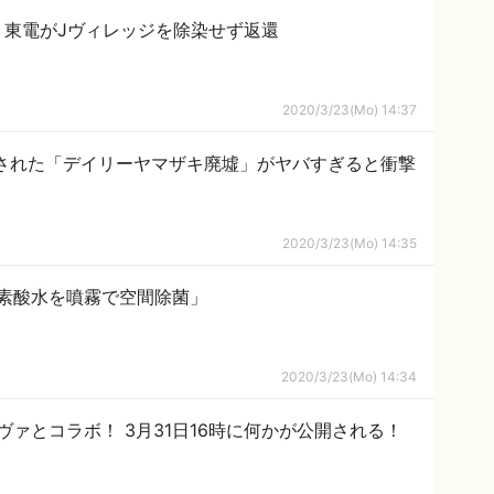
】東電がJヴィレッジを除染せず返還
2020/3/23(Mo) 14:37
見された「デイリーヤマザキ廃墟」がヤバすぎると衝撃
2020/3/23(Mo) 14:35
素酸水を噴霧で空間除菌」
2020/3/23(Mo) 14:34
ァとコラボ！ 3月31日16時に何かが公開される！