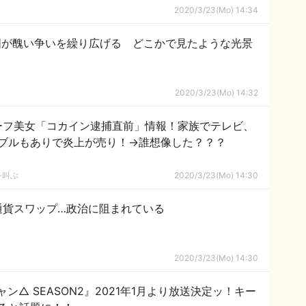
2020/3/23(Mo) 14:34
国が醜い争いを繰り広げる どこかで見たような光景
2020/3/23(Mo) 14:32
ーフ美女「コカイン逮捕直前」情報！家族でテレビ、
ブルもありで炎上が売り！→誰想像した？？？
活を叫ぶ
2020/3/23(Mo) 14:30
通貨スワップ…政治に阻まれている
2020/3/23(Mo) 14:30
ン△ SEASON2』2021年1月より放送決定ッ！キー