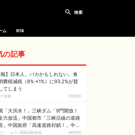
ーム
R18
気の記事
悲報】日本人、バカかもしれない。食
消費税減税（8%→1%）に93.2%が賛
してしまう
IT速報
3時間前
国「大洪水！」三峡ダム「9門開放！
全力放流」中国都市「三峡沿線の道路
没」中国政府「高速道路封鎖！」中国
ム「緊急放流に合わせて開門（土砂崩
/)；｀ω´)＜国家総動員報
6時間前