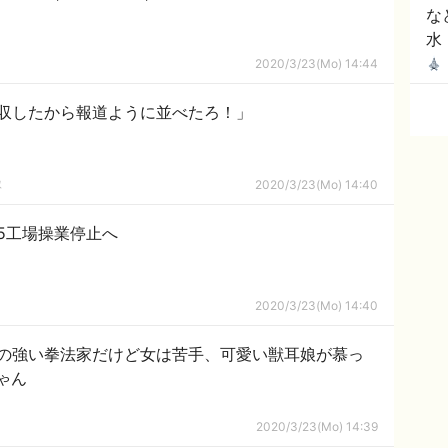
な
水
2020/3/23(Mo) 14:44
収したから報道ように並べたろ！」
隊
2020/3/23(Mo) 14:40
5工場操業停止へ
2020/3/23(Mo) 14:40
の強い拳法家だけど女は苦手、可愛い獣耳娘が慕っ
ゃん
2020/3/23(Mo) 14:39