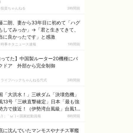
」
投資ちゃんねる
3時間前
藤二朗、妻から33年目に初めて「ハグ
もしてみっか」→「君と生きてきて、
当に良かったです」と感激
時事ネタニュース速報
1時間前
知ってた】中国製ルーター20機種にバ
クドア 外部から完全制御
ライフハックちゃんねる弐式
3時間前
国「大洪水！」三峡ダム「決壊危機」
風13号「三峡直撃確定」日本「最も強
勢力で接近！（伊勢湾台風級」台風13
と15号「中国本土でぶつかり合う（前
/)；｀ω´)＜国家総動員報
8時間前
未聞」→
底に沈んでいたマンモスやナチス軍艦