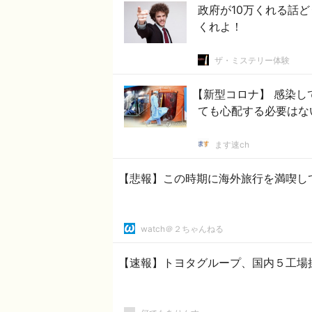
政府が10万くれる話
くれよ！
ザ・ミステリー体験
【新型コロナ】 感染
ても心配する必要はな
ます速ch
【悲報】この時期に海外旅行を満喫し
watch＠２ちゃんねる
【速報】トヨタグループ、国内５工場