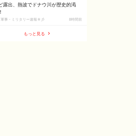
ど露出、熱波でドナウ川が歴史的渇
！
軍事・ミリタリー速報☆彡
8時間前
もっと見る