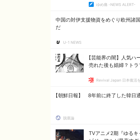
ゆめ痛 -NEWS ALERT-
中国の対伊支援物資をめぐり欧州諸
だ
U-1 NEWS
【芸能界の闇】人気ハ
売れた後も娼婦？トラ
Revival Japan 日本復
【朝鮮日報】 8年前に終了した韓日
脱亜論
TVアニメ2期『ゆるキャ