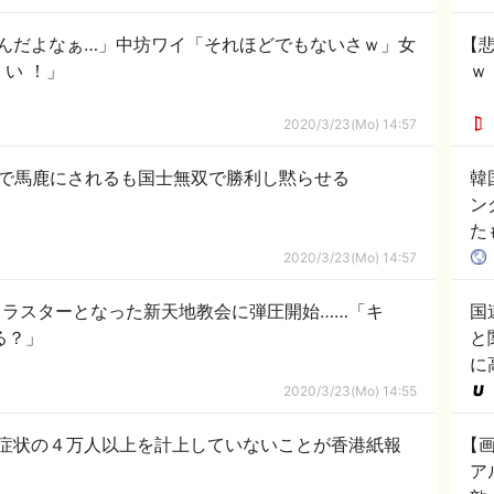
れ
んだよなぁ…」中坊ワイ「それほどでもないさｗ」女
【
な い ！」
ｗ
2020/3/23(Mo) 14:57
レで馬鹿にされるも国士無双で勝利し黙らせる
韓
ン
た
（
2020/3/23(Mo) 14:57
ラスターとなった新天地教会に弾圧開始……「キ
国
る？」
と
に
2020/3/23(Mo) 14:55
症状の４万人以上を計上していないことが香港紙報
【
ア