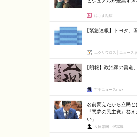
ビジュアルが最高すぎ
はちま起稿
【緊急速報】トヨタ、
エクサワロス | ニュース
【朗報】政治家の書道
哲学ニュースnwk
名前変えたから立民と
『悪夢の民主党』答え
い」
反日愚国 恨寓瘻