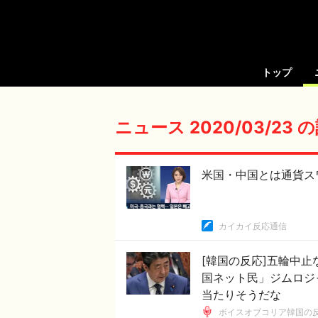
トップ
ニュース 2020/03/23
米国・中国とは通貨ス
カイカイ反応通信
[韓国の反応]五輪中止
国ネット民」ジムロジ
当たりそうだな
ボイスオブコリア韓国の