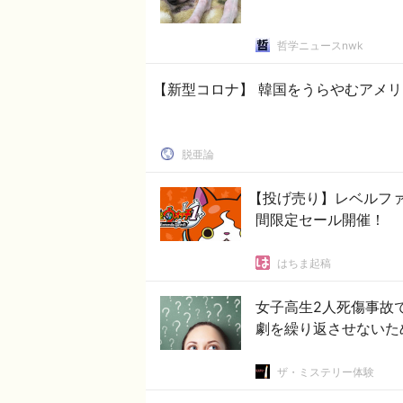
哲学ニュースnwk
【新型コロナ】 韓国をうらやむアメリ
脱亜論
【投げ売り】レベルファ
間限定セール開催！
はちま起稿
女子高生2人死傷事故
劇を繰り返させないた
ザ・ミステリー体験