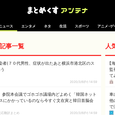
ニュース
エンタメ
ネタ
生活
スポーツ
アニメ･ゲ
 の記事一覧
人
染者(７０代男性、症状が出たあと横浜市港北区のス
【
いう
監
て
外
2020/3/6(Fr) 14:59
相、参院本会議でゴホゴホ議場内どよめく「韓国ネット
車
スにかかっているのなら今すぐ文在寅と韓日首脳会
他
で
反応翻訳まとめ
2020/3/6(Fr) 14:59