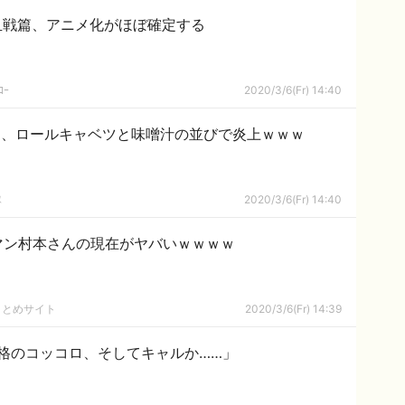
年血戦篇、アニメ化がほぼ確定する
ｺｰ
2020/3/6(Fr) 14:40
ん、ロールキャベツと味噌汁の並びで炎上ｗｗｗ
隊
2020/3/6(Fr) 14:40
マン村本さんの現在がヤバいｗｗｗｗ
まとめサイト
2020/3/6(Fr) 14:39
格のコッコロ、そしてキャルか……」