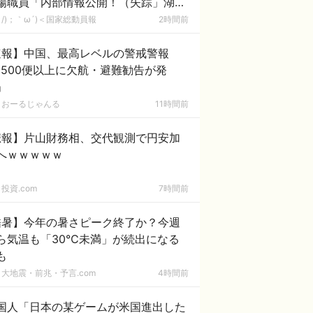
場職員「内部情報公開！（失踪」湖南
「三峡放流情報（画像」台風13号「三
/)；｀ω´)＜国家総動員報
2時間前
接近」→
速報】中国、最高レベルの警戒警報
1500便以上に欠航・避難勧告が発
」
おーるじゃんる
11時間前
悲報】片山財務相、交代観測で円安加
へｗｗｗｗｗ
投資.com
7時間前
酷暑】今年の暑さピーク終了か？今週
ら気温も「30℃未満」が続出になる
も
大地震・前兆・予言.com
4時間前
国人「日本の某ゲームが米国進出した