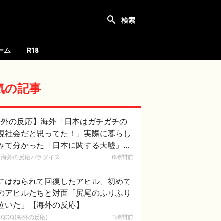
ーム
R18
気の記事
海外の反応】海外「日本はガチガチの
視社会だと思ってた！」実際に暮らし
みて分かった「日本に関する大嘘」に
国人が大盛り上がり
海外の反応パラダイス
6時間前
にはねられて回復したアヒル、初めて
のアヒルたちと対面「尻尾のふりふり
泣いた」【海外の反応】
QQQ(海外の反応)
1時間前