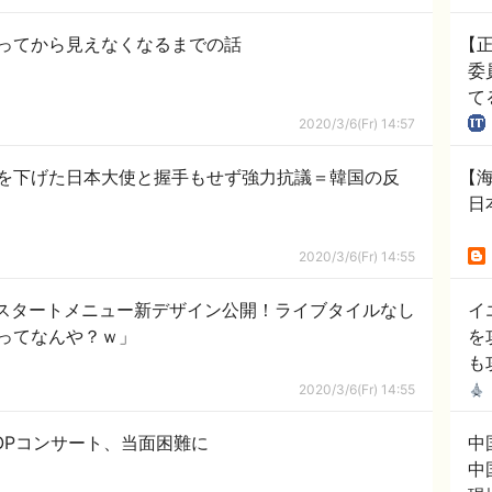
ってから見えなくなるまでの話
【
委
て
中
2020/3/6(Fr) 14:57
を下げた日本大使と握手もせず強力抗議＝韓国の反
【
日
2020/3/6(Fr) 14:55
10 スタートメニュー新デザイン公開！ライブタイルなし
イ
ってなんや？ｗ」
を
も
2020/3/6(Fr) 14:55
OPコンサート、当面困難に
中
中