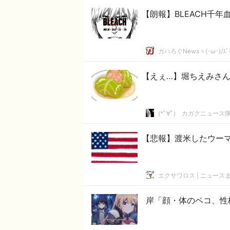
【朗報】BLEACH千
ガハろぐNewsヽ(･ω･)/ｽﾞ
【えぇ…】堀ちえみさ
(*ﾟ∀ﾟ)ゞカガクニュース
【悲報】渡米したウー
エクサワロス | ニュース
岸「顔・体のペコ、性