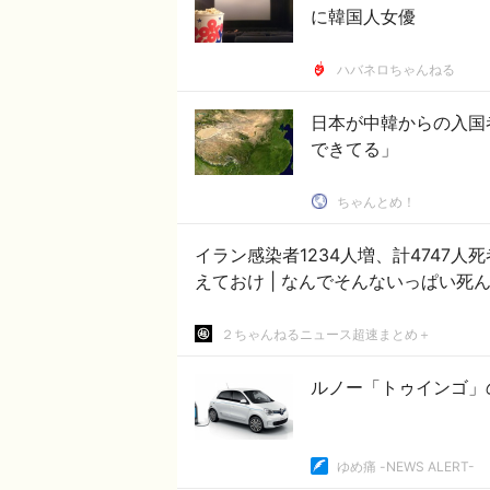
に韓国人女優
ハバネロちゃんねる
日本が中韓からの入国
できてる」
ちゃんとめ！
イラン感染者1234人増、計4747人死者124人 #速報 | イ
えておけ | なんでそんないっぱ
２ちゃんねるニュース超速まとめ＋
ルノー「トゥインゴ」
ゆめ痛 -NEWS ALERT-