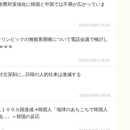
水際対策強化に韓国と中国では不満が広がっていま
2020/3/6(Fr) 14:25
オリンピックの無観客開催について電話会議で検討し
ｗｗｗ
2020/3/6(Fr) 14:24
対立深刻に…日韓の人的往来は激減する
2020/3/6(Fr) 14:19
止１００カ国達成→韓国人「地球のあちこちで韓国人
る…」＝韓国の反応