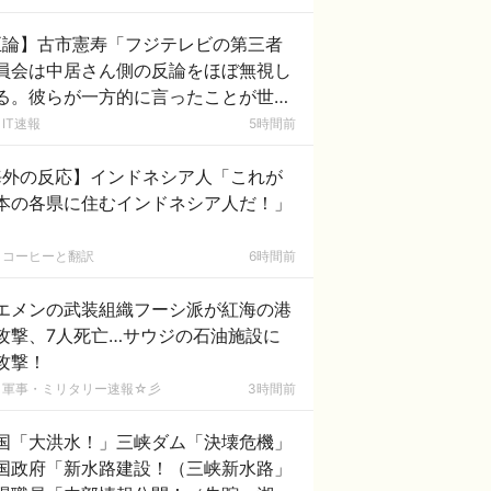
正論】古市憲寿「フジテレビの第三者
員会は中居さん側の反論をほぼ無視し
る。彼らが一方的に言ったことが世の
に定着してしまう」
IT速報
5時間前
海外の反応】インドネシア人「これが
本の各県に住むインドネシア人だ！」
コーヒーと翻訳
6時間前
エメンの武装組織フーシ派が紅海の港
攻撃、7人死亡…サウジの石油施設に
攻撃！
軍事・ミリタリー速報☆彡
3時間前
国「大洪水！」三峡ダム「決壊危機」
国政府「新水路建設！（三峡新水路」