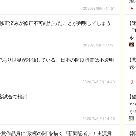
現
省
2020/3/6(Fr) 14:51
峡
弱性、修正済みが修正不可能だったことが判明してしまう
【
「
令
2020/3/6(Fr) 14:51
であり世界が評価している。日本の防疫措置は不透明
【
速
2020/3/6(Fr) 14:49
客試合で検討
【
か
か
2020/3/6(Fr) 14:46
賞作品賞に“政権の闇”を描く『新聞記者』！主演賞
韓