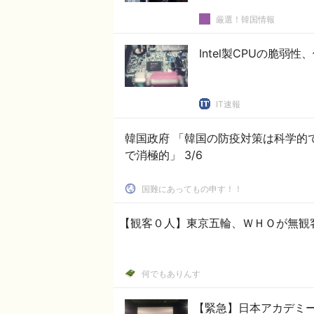
厳選！韓国情報
Intel製CPUの脆
IT速報
韓国政府 「韓国の防疫対策は科学的
で消極的」 3/6
国難にあってもの申す！！
【観客０人】東京五輪、ＷＨＯが無観
何でもありんす
【緊急】日本アカデミー