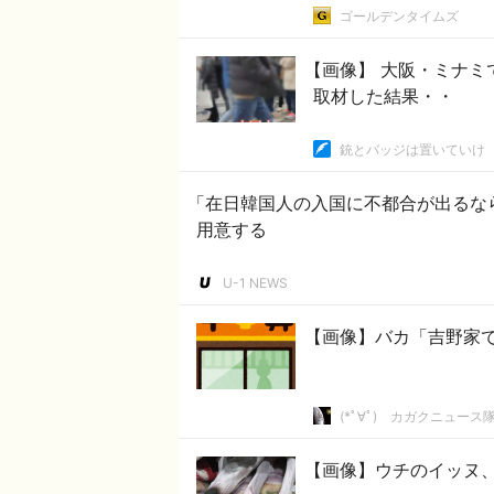
ゴールデンタイムズ
【画像】 大阪・ミナ
取材した結果・・
銃とバッジは置いていけ
「在日韓国人の入国に不都合が出るな
用意する
U-1 NEWS
【画像】バカ「吉野家で
(*ﾟ∀ﾟ)ゞカガクニュース
【画像】ウチのイッヌ