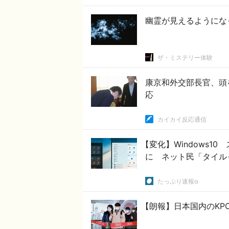
幽霊が見えるようにな
ザ・ミステリー体験
康京和外交部長官、頭
応
カイカイ反応通信
【変化】Windows
に ネット民「タイル
たっぷり速報α
【朗報】日本国内のKP