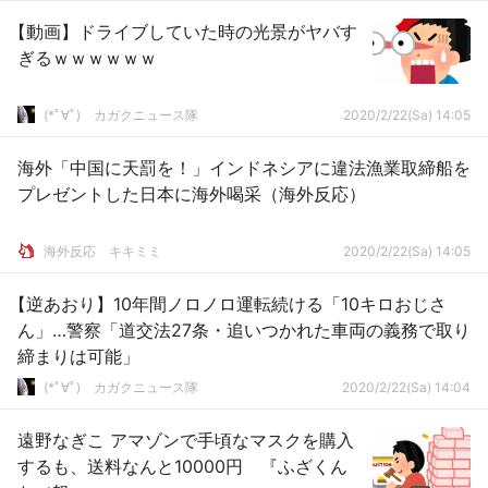
【動画】ドライブしていた時の光景がヤバす
ぎるｗｗｗｗｗｗ
(*ﾟ∀ﾟ)ゞカガクニュース隊
2020/2/22(Sa) 14:05
海外「中国に天罰を！」インドネシアに違法漁業取締船を
プレゼントした日本に海外喝采（海外反応）
­海外反応 キキミミ
2020/2/22(Sa) 14:05
【逆あおり】10年間ノロノロ運転続ける「10キロおじさ
ん」…警察「道交法27条・追いつかれた車両の義務で取り
締まりは可能」
(*ﾟ∀ﾟ)ゞカガクニュース隊
2020/2/22(Sa) 14:04
遠野なぎこ アマゾンで手頃なマスクを購入
するも、送料なんと10000円 『ふざくん