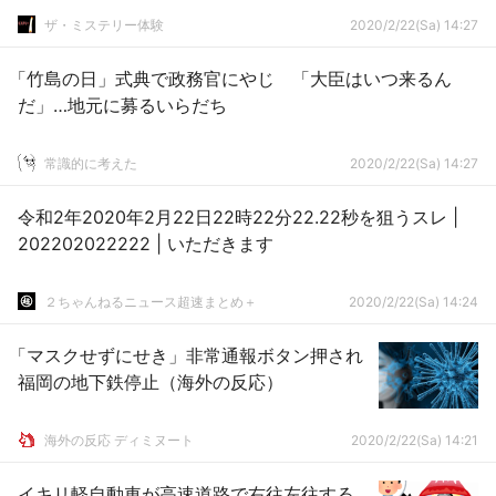
ザ・ミステリー体験
2020/2/22(Sa) 14:27
「竹島の日」式典で政務官にやじ 「大臣はいつ来るん
だ」…地元に募るいらだち
常識的に考えた
2020/2/22(Sa) 14:27
令和2年2020年2月22日22時22分22.22秒を狙うスレ |
202202022222 | いただきます
２ちゃんねるニュース超速まとめ＋
2020/2/22(Sa) 14:24
「マスクせずにせき」非常通報ボタン押され
福岡の地下鉄停止（海外の反応）
海外の反応 ディミヌート
2020/2/22(Sa) 14:21
イキリ軽自動車が高速道路で右往左往する