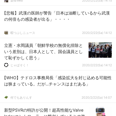
楽韓Web
2020/2/22(Sa) 14:15
【悲報】武漢の医師が警告「日本は油断しているから武漢
の何倍もの感染者が出る」・・・・
暇つぶしニュース
2020/2/22(Sa) 14:12
立憲・水岡議員「朝鮮学校の無償化排除と
いう差別は、日本人として、国会議員とし
て恥ずかしく思う」
じゃぱそく！
2020/2/22(Sa) 14:12
【WHO】テドロス事務局長「感染拡大を封じ込める可能性
は狭まっている。だが...チャンスはまだある」
何でもありんす
2020/2/22(Sa) 14:07
新型PSVRの特許が公開！超高性能なValve