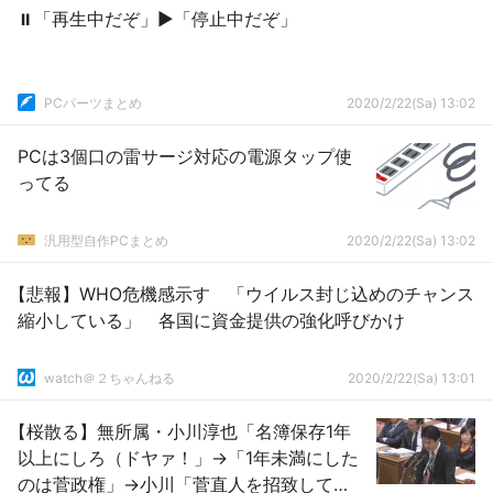
⏸「再生中だぞ」▶「停止中だぞ」
PCパーツまとめ
2020/2/22(Sa) 13:02
PCは3個口の雷サージ対応の電源タップ使
ってる
汎用型自作PCまとめ
2020/2/22(Sa) 13:02
【悲報】WHO危機感示す 「ウイルス封じ込めのチャンス
縮小している」 各国に資金提供の強化呼びかけ
watch＠２ちゃんねる
2020/2/22(Sa) 13:01
【桜散る】無所属・小川淳也「名簿保存1年
以上にしろ（ドヤァ！」→「1年未満にした
のは菅政権」→小川「菅直人を招致して