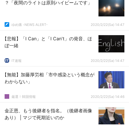
？「夜間のライトは原則ハイビームです」
ゆめ痛 -NEWS ALERT-
2020/2/22(Sa) 14:47
【悲報】「I Can」と「I Can't」の発音、ほ
ぼ一緒
IT速報
2020/2/22(Sa) 14:47
【無能】加藤厚労相「市中感染という概念が
わからない」
厳選！韓国情報
2020/2/22(Sa) 14:46
金正恩、もう後継者を指名。（後継者画像
あり） | マジで死期近いのか