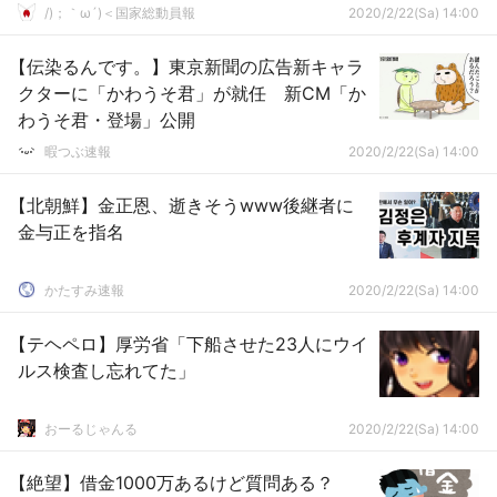
名！」→
/)；｀ω´)＜国家総動員報
2020/2/22(Sa) 14:00
【伝染るんです。】東京新聞の広告新キャラ
クターに「かわうそ君」が就任 新CM「か
わうそ君・登場」公開
暇つぶ速報
2020/2/22(Sa) 14:00
【北朝鮮】金正恩、逝きそうwww後継者に
金与正を指名
かたすみ速報
2020/2/22(Sa) 14:00
【テヘペロ】厚労省「下船させた23人にウイ
ルス検査し忘れてた」
おーるじゃんる
2020/2/22(Sa) 14:00
【絶望】借金1000万あるけど質問ある？