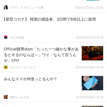
(*ﾟ∀ﾟ)ゞカガクニュース隊
2020/2/22(Sa) 13:20
【新型コロナ】 韓国の感染者、3日間で8倍以上に急増
キムチ速報
2020/2/22(Sa) 13:19
Official髭男dism「たった一つ確かな事があ
るとするのならば～」ワイ「なんて言うん
や」ﾜｸﾜｸ
ゴールデンタイムズ
2020/2/22(Sa) 13:18
みんなスマホ何使っとるんや？
理想ちゃんねる
2020/2/22(Sa) 13:15