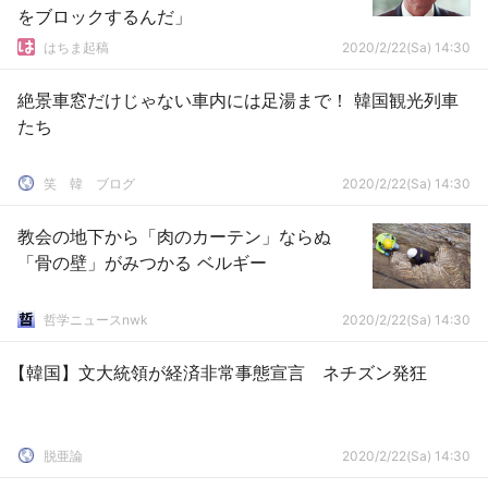
をブロックするんだ」
はちま起稿
2020/2/22(Sa) 14:30
絶景車窓だけじゃない車内には足湯まで！ 韓国観光列車
たち
笑 韓 ブログ
2020/2/22(Sa) 14:30
教会の地下から「肉のカーテン」ならぬ
「骨の壁」がみつかる ベルギー
哲学ニュースnwk
2020/2/22(Sa) 14:30
【韓国】文大統領が経済非常事態宣言 ネチズン発狂
脱亜論
2020/2/22(Sa) 14:30