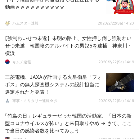
動画ｗｗｗｗｗｗｗｗｗｗ
ハムスター速報
2020/2/22(Sa) 14:20
【強制わいせつ未遂】未明の路上、女性押し倒し強制わい
せつ未遂 韓国籍のアルバイトの男(25を逮捕 神奈川・
横浜
キムチ速報
2020/2/22(Sa) 14:19
三菱電機、JAXAが計画する火星衛星「フォ
ボス」の無人探査機システムの設計担当に
選定されたと発表！
軍事・ミリタリー速報☆彡
2020/2/22(Sa) 14:19
「竹島の日」レギュラーだった韓国の活動家、「日本の新
型コロナウイルスが怖い」と来日取りやめ → さて、ここ
で当日の感染者数を比べてみよう