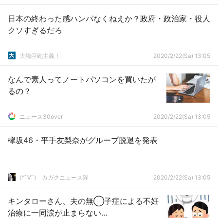
日本の終わった感ハンパなくねえか？政府・政治家・役人
クソすぎるだろ
大艦巨砲主義！
2020/2/22(Sa) 13:05
なんで素人ってノートパソコンを買いたが
るの？
ニュース30over
2020/2/22(Sa) 13:05
欅坂46・平手友梨奈がグループ脱退を発表
(*ﾟ∀ﾟ)ゞカガクニュース隊
2020/2/22(Sa) 13:05
キンタローさん、夫の無◯子症による不妊
治療に一同涙が止まらない…