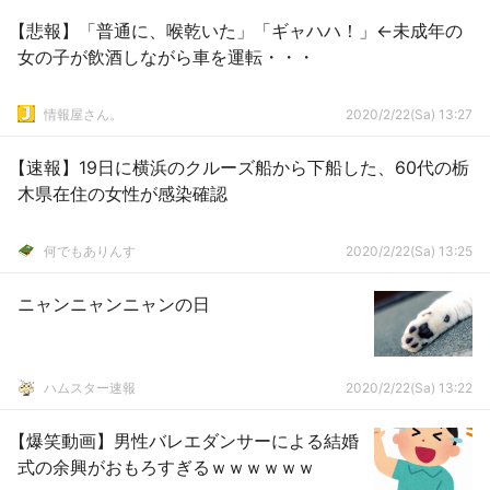
【悲報】「普通に、喉乾いた」「ギャハハ！」←未成年の
女の子が飲酒しながら車を運転・・・
情報屋さん。
2020/2/22(Sa) 13:27
【速報】19日に横浜のクルーズ船から下船した、60代の栃
木県在住の女性が感染確認
何でもありんす
2020/2/22(Sa) 13:25
ニャンニャンニャンの日
ハムスター速報
2020/2/22(Sa) 13:22
【爆笑動画】男性バレエダンサーによる結婚
式の余興がおもろすぎるｗｗｗｗｗｗ