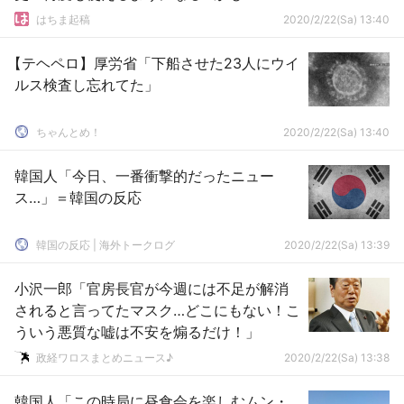
はちま起稿
2020/2/22(Sa) 13:40
【テヘペロ】厚労省「下船させた23人にウイ
ルス検査し忘れてた」
ちゃんとめ！
2020/2/22(Sa) 13:40
韓国人「今日、一番衝撃的だったニュー
ス…」＝韓国の反応
韓国の反応 | 海外トークログ
2020/2/22(Sa) 13:39
小沢一郎「官房長官が今週には不足が解消
されると言ってたマスク…どこにもない！こ
ういう悪質な嘘は不安を煽るだけ！」
政経ワロスまとめニュース♪
2020/2/22(Sa) 13:38
韓国人「この時局に昼食会を楽しむムン・