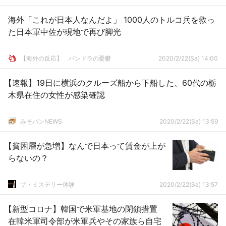
海外「これが日本人なんだよ」 1000人のトルコ兵を救っ
た日本軍中佐が現地で再び脚光
【海外の反応】 パンドラの憂鬱
2020/2/22(Sa) 14:00
【速報】19日に横浜のクルーズ船から下船した、60代の栃
木県在住の女性が感染確認
みそパンNEWS
2020/2/22(Sa) 13:59
【貧困層が急増】なんで日本って賃金が上が
らないの？
ザ・ミステリー体験
2020/2/22(Sa) 13:57
【新型コロナ】韓国で米軍基地の閉鎖措置
在韓米軍司令部が米軍兵やその家族ら自宅