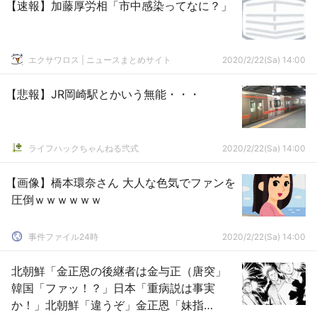
【速報】加藤厚労相「市中感染ってなに？」
エクサワロス | ニュースまとめサイト
2020/2/22(Sa) 14:00
【悲報】JR岡崎駅とかいう無能・・・
ライフハックちゃんねる弐式
2020/2/22(Sa) 14:00
【画像】橋本環奈さん 大人な色気でファンを
圧倒ｗｗｗｗｗｗ
事件ファイル24時
2020/2/22(Sa) 14:00
北朝鮮「金正恩の後継者は金与正（唐突」
韓国「ファッ！？」日本「重病説は事実
か！」北朝鮮「違うぞ」金正恩「妹指