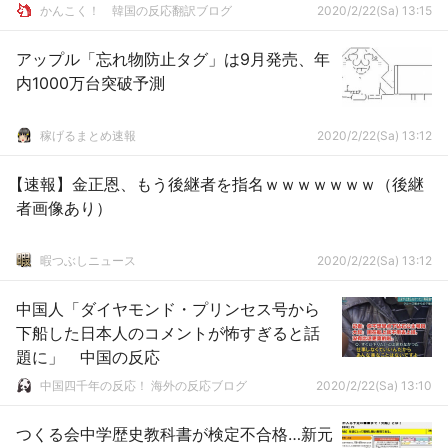
かんこく！ 韓国の反応翻訳ブログ
2020/2/22(Sa) 13:15
アップル「忘れ物防止タグ」は9月発売、年
内1000万台突破予測
稼げるまとめ速報
2020/2/22(Sa) 13:12
【速報】金正恩、もう後継者を指名ｗｗｗｗｗｗｗ（後継
者画像あり）
暇つぶしニュース
2020/2/22(Sa) 13:12
中国人「ダイヤモンド・プリンセス号から
下船した日本人のコメントが怖すぎると話
題に」 中国の反応
中国四千年の反応！ 海外の反応ブログ
2020/2/22(Sa) 13:10
つくる会中学歴史教科書が検定不合格…新元