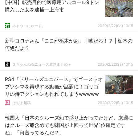
【中国】転売目的で医療用アルコール9トン
購入した女を逮捕―上海市
ネトウヨにゅーす。
2020/2/22(Sa) 13:15
新型コロナさん「ここが栃木かあ」 | 嘘だろ！？ | 栃木の
何処だよ？
２ちゃんねるニュース超速まとめ＋
2020/2/22(Sa) 13:15
PS4『ドリームズユニバース』でゴーストオ
ブツシマを再現する動画が話題に！ゴリゴ
リの侍アクションも作れてしまうwwwww
はちま起稿
2020/2/22(Sa) 13:15
韓国人「日本のクルーズ船で盛り上がってたけど、来週に
はクルーズ船含めても韓国が上回って世界1位確定です
ね」「何言ってるんだ？」