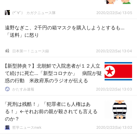
(*ﾟ∀ﾟ)ゞカガクニュース隊
2020/2/22(Sa) 13:05
遠野なぎこ、2千円の箱マスクを購入しようとするも…
「送料」に怒り
日本第一！ニュース録
2020/2/22(Sa) 13:04
【新型肺炎？】北朝鮮で入院患者が１２人立
て続けに死亡…「新型コロナか」 病院が疑
惑の行動 米政府系のラジオが伝える
かたすみ速報
2020/2/22(Sa) 13:03
「死刑は残酷！」「犯罪者にも人権はあ
る！」←それお前の親が殺されても言える
のか？
哲学ニュースnwk
2020/2/22(Sa) 13:02