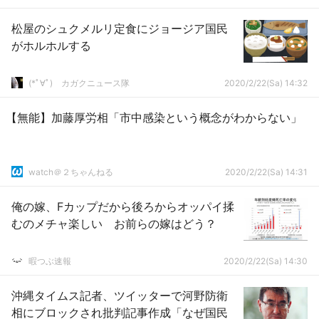
松屋のシュクメルリ定食にジョージア国民
がホルホルする
(*ﾟ∀ﾟ)ゞカガクニュース隊
2020/2/22(Sa) 14:32
【無能】加藤厚労相「市中感染という概念がわからない」
watch＠２ちゃんねる
2020/2/22(Sa) 14:31
俺の嫁、Fカップだから後ろからオッパイ揉
むのメチャ楽しい お前らの嫁はどう？
暇つぶ速報
2020/2/22(Sa) 14:30
沖縄タイムス記者、ツイッターで河野防衛
相にブロックされ批判記事作成「なぜ国民