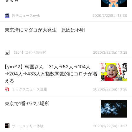
ｗｗｗ
哲学ニュースnwk
2020/2/22(Sa) 13:30
東京湾にマダコが大発生 原因は不明
【2ch】コピペ情報局
2020/2/22(Sa) 13:28
【y=x^2】韓国さん 31人→52人→104人
→204人→433人と指数関数的にコロナが増
える
ミックスニュース速報
2020/2/22(Sa) 13:28
東京で1番ヤバい場所
ザ・ミステリー体験
2020/2/22(Sa) 13:27