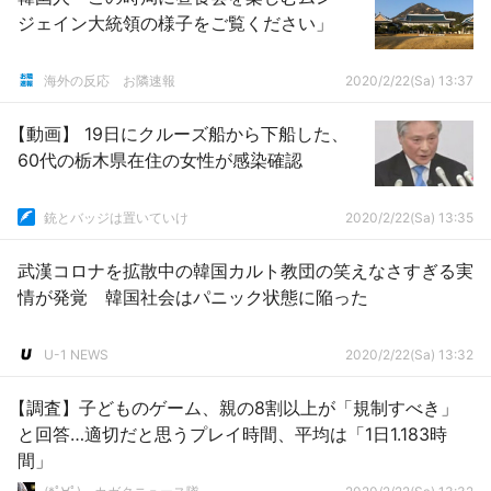
ジェイン大統領の様子をご覧ください」
海外の反応 お隣速報
2020/2/22(Sa) 13:37
【動画】 19日にクルーズ船から下船した、
60代の栃木県在住の女性が感染確認
銃とバッジは置いていけ
2020/2/22(Sa) 13:35
武漢コロナを拡散中の韓国カルト教団の笑えなさすぎる実
情が発覚 韓国社会はパニック状態に陥った
U-1 NEWS
2020/2/22(Sa) 13:32
【調査】子どものゲーム、親の8割以上が「規制すべき」
と回答…適切だと思うプレイ時間、平均は「1日1.183時
間」