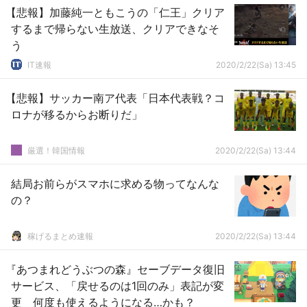
【悲報】加藤純一ともこうの「仁王」クリア
するまで帰らない生放送、クリアできなそ
う
IT速報
2020/2/22(Sa) 13:45
【悲報】サッカー南ア代表「日本代表戦？コ
ロナが移るからお断りだ」
厳選！韓国情報
2020/2/22(Sa) 13:44
結局お前らがスマホに求める物ってなんな
の？
稼げるまとめ速報
2020/2/22(Sa) 13:44
『あつまれどうぶつの森』セーブデータ復旧
サービス、「戻せるのは1回のみ」表記が変
更 何度も使えるようになる…かも？