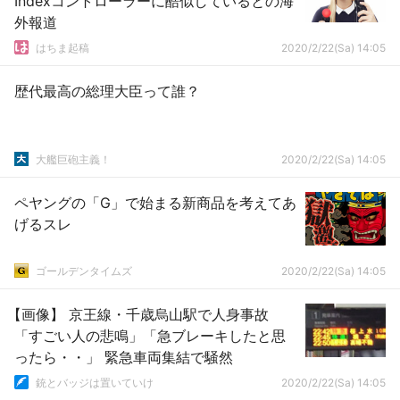
Indexコントローラーに酷似しているとの海
外報道
はちま起稿
2020/2/22(Sa) 14:05
歴代最高の総理大臣って誰？
大艦巨砲主義！
2020/2/22(Sa) 14:05
ペヤングの「G」で始まる新商品を考えてあ
げるスレ
ゴールデンタイムズ
2020/2/22(Sa) 14:05
【画像】 京王線・千歳烏山駅で人身事故
「すごい人の悲鳴」「急ブレーキしたと思
ったら・・」 緊急車両集結で騒然
銃とバッジは置いていけ
2020/2/22(Sa) 14:05