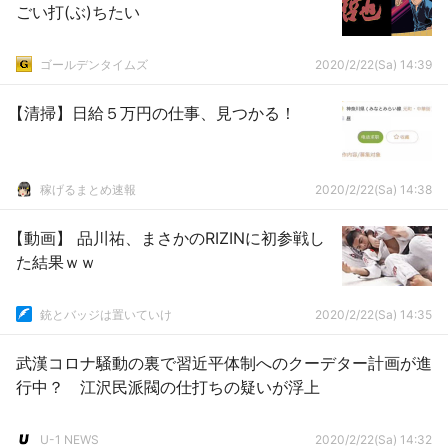
ごい打(ぶ)ちたい
ゴールデンタイムズ
2020/2/22(Sa) 14:39
【清掃】日給５万円の仕事、見つかる！
稼げるまとめ速報
2020/2/22(Sa) 14:38
【動画】 品川祐、まさかのRIZINに初参戦し
た結果ｗｗ
銃とバッジは置いていけ
2020/2/22(Sa) 14:35
武漢コロナ騒動の裏で習近平体制へのクーデター計画が進
行中？ 江沢民派閥の仕打ちの疑いが浮上
U-1 NEWS
2020/2/22(Sa) 14:32