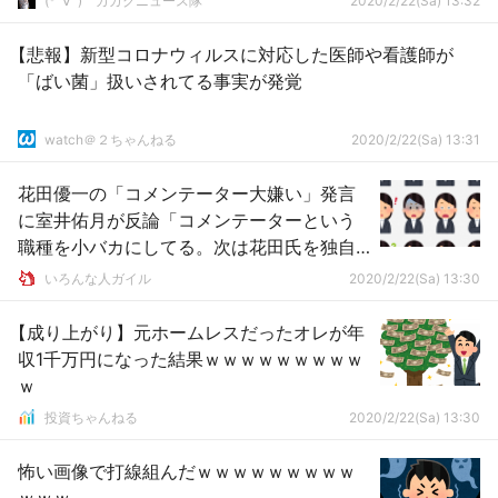
(*ﾟ∀ﾟ)ゞカガクニュース隊
2020/2/22(Sa) 13:32
【悲報】新型コロナウィルスに対応した医師や看護師が
「ばい菌」扱いされてる事実が発覚
watch＠２ちゃんねる
2020/2/22(Sa) 13:31
花田優一の「コメンテーター大嫌い」発言
に室井佑月が反論「コメンテーターという
職種を小バカにしてる。次は花田氏を独自
取材する」
いろんな人ガイル
2020/2/22(Sa) 13:30
【成り上がり】元ホームレスだったオレが年
収1千万円になった結果ｗｗｗｗｗｗｗｗｗ
ｗ
投資ちゃんねる
2020/2/22(Sa) 13:30
怖い画像で打線組んだｗｗｗｗｗｗｗｗｗ