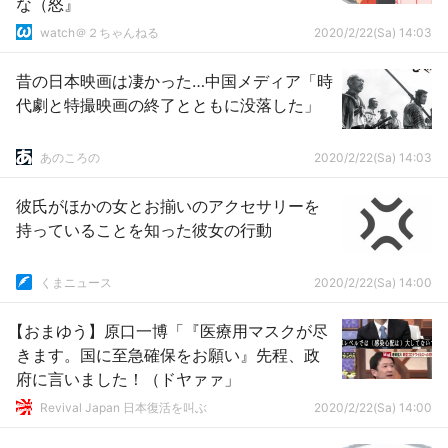
な（怒』
watch＠２ちゃんねる
2020/2/22(Sa) 14:03
昔の日本映画は凄かった…中国メディア「時
代劇と特撮映画の終了とともに没落した」
あのころの
2020/2/22(Sa) 14:03
彼氏がほかの女とお揃いのアクセサリーを
持っていることを知った彼女の行動
くまニュース
2020/2/22(Sa) 14:00
【おまゆう】原口一博「『医療用マスクが尽
きます。国に至急確保をお願い』先程、政
府に言いました！（ドヤァァ」
Revival Japan 日本復活を叫ぶ
2020/2/22(Sa) 14:00