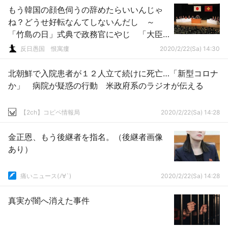
もう韓国の顔色伺うの辞めたらいいんじゃ
ね？どうせ好転なんてしないんだし ～
「竹島の日」式典で政務官にやじ 「大臣
はいつ来るんだ」…地元に募るいらだち
反日愚国 恨寓瘻
2020/2/22(Sa) 14:30
北朝鮮で入院患者が１２人立て続けに死亡…「新型コロナ
か」 病院が疑惑の行動 米政府系のラジオが伝える
【2ch】コピペ情報局
2020/2/22(Sa) 14:28
金正恩、もう後継者を指名。（後継者画像
あり）
痛いニュース(ﾉ∀`)
2020/2/22(Sa) 14:28
真実が闇へ消えた事件