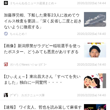
２ちゃんねるニュース超速まとめ＋
2020/2/22(Sa) 14:44
加藤厚労相、下船した乗客23人に改めてウ
イルス検査を要請…「深く反省し二度と起き
ないように徹底する」
ちゃんとめ！
2020/2/22(Sa) 14:40
【画像】新潟県警がラグビー稲垣選手を使っ
たポスター、どうみても悪意がありすぎる
ガハろぐNewsヽ(･ω･)/ｽﾞｺｰ
2020/2/22(Sa) 14:40
【ひぃえぇ～】東出昌大さん「すべてを失い
ました」独白に一同驚愕・・・・
(*ﾟ∀ﾟ)ゞカガクニュース隊
2020/2/22(Sa) 14:40
【速報】 ワイ玄人、哲也を読み返して麻雀す