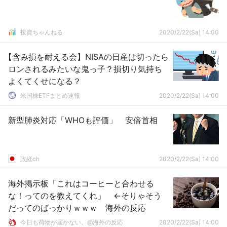
投資ちゃんねる
2020/2/22(Sa) 14:00
【含み損を耐える会】NISAの日産は切ったら
ロンされるみたいな鬼っ子？損切り気持ち
よくてくせになる？
米国株ETFまとめ速報
2020/2/22(Sa) 14:00
新型肺炎対応「WHOも評価」 安倍首相
政経ch
2020/2/22(Sa) 14:00
海外掲示板「これはコーヒーと合わせる
な！ってのを教えてくれ」 ←そりゃそう
だってのばっかりｗｗｗ 海外の反応
今日も荷物が届かない。@海外の反応
2020/2/22(Sa) 14:00