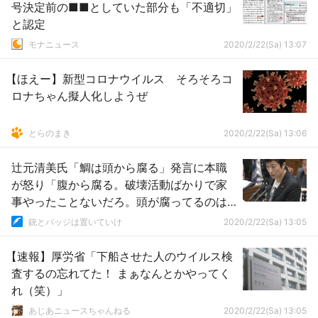
号決定前の■■としていた部分も「不適切」
と認定
モナニュース
2020/2/22(Sa) 13:07
【ほえー】新型コロナウイルス そろそろコ
ロナちゃん擬人化しようぜ
とらのまき
2020/2/22(Sa) 13:06
辻元清美氏「鯛は頭から腐る」発言に本職
が怒り「腹から腐る。破壊活動ばかりで家
事やったことないだろ。頭が腐ってるのは
お前だ」
銃とバッジは置いていけ
2020/2/22(Sa) 13:05
【速報】厚労省「下船させた人のウイルス検
査するの忘れてた！ まぁなんとかやってく
れ（笑）」
あじあニュースちゃんねる
2020/2/22(Sa) 13:05