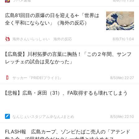
ツバメ速報
8/6(Th) 1:35
広島81回目の原爆の日を迎える←「世界は
全く平和にならない」（海外の反応）
海外さんいらっしゃい 海外の反応
8/6(Th) 1:04
【広島愛】川村拓夢の言葉に胸熱！「この２年間、サンフ
レッチェの試合は見なかった」
サッカー『PRIDE(プライド)』
8/5(We) 22:27
【悲報】広島・床田（31）、FA取得するも壊れてしまう
なんじぇいスタジアム＠なんJまとめ
8/5(We) 22:10
FLASH報 広島カープ、ゾンビたばこ売人の「アテンド