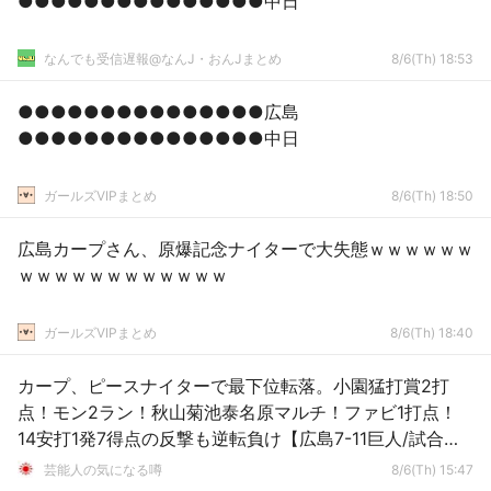
●●●●●●●●●●●●●●●中日
なんでも受信遅報@なんJ・おんJまとめ
8/6(Th) 18:53
●●●●●●●●●●●●●●●広島
●●●●●●●●●●●●●●●中日
ガールズVIPまとめ
8/6(Th) 18:50
広島カープさん、原爆記念ナイターで大失態ｗｗｗｗｗｗ
ｗｗｗｗｗｗｗｗｗｗｗｗ
ガールズVIPまとめ
8/6(Th) 18:40
カープ、ピースナイターで最下位転落。小園猛打賞2打
点！モン2ラン！秋山菊池泰名原マルチ！ファビ1打点！
14安打1発7得点の反撃も逆転負け【広島7-11巨人/試合結
果】
芸能人の気になる噂
8/6(Th) 15:47