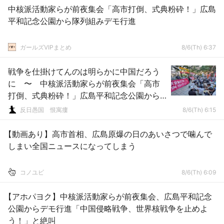
中核派活動家らが前夜集会「高市打倒、式典粉砕！」広島
平和記念公園から隊列組みデモ行進
ガールズVIPまとめ
8/6(Th) 6:37
戦争を仕掛けてんのは明らかに中国だろう
に 〜 中核派活動家らが前夜集会「高市
打倒、式典粉砕！」広島平和記念公園から
隊列組みデモ行進
反日愚国 恨寓瘻
8/6(Th) 6:15
【動画あり】高市首相、広島原爆の日のあいさつで噛んで
しまい全国ニュースになってしまう
コノユビ
8/6(Th) 6:09
【アホパヨク】中核派活動家らが前夜集会、広島平和記念
公園からデモ行進「中国侵略戦争、世界核戦争を止めよ
う！」と絶叫