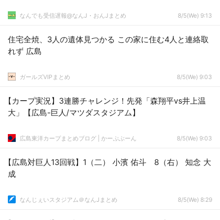
なんでも受信遅報@なんJ・おんJまとめ
8/5(We) 9:13
住宅全焼、3人の遺体見つかる この家に住む4人と連絡取
れず 広島
ガールズVIPまとめ
8/5(We) 9:03
【カープ実況】3連勝チャレンジ！先発「森翔平vs井上温
大」【広島-巨人/マツダスタジアム】
広島東洋カープまとめブログ | かーぷぶーん
8/5(We) 9:03
【広島対巨人13回戦】1（二） 小濱 佑斗 8（右） 知念 大
成
なんじぇいスタジアム＠なんJまとめ
8/5(We) 8:29