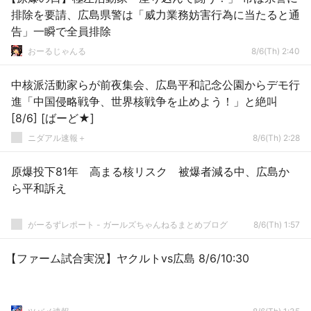
排除を要請、広島県警は「威力業務妨害行為に当たると通
告」一瞬で全員排除
おーるじゃんる
8/6(Th) 2:40
中核派活動家らが前夜集会、広島平和記念公園からデモ行
進「中国侵略戦争、世界核戦争を止めよう！」と絶叫
[8/6] [ばーど★]
ニダアル速報＋
8/6(Th) 2:28
原爆投下81年 高まる核リスク 被爆者減る中、広島か
ら平和訴え
がーるずレポート - ガールズちゃんねるまとめブログ
8/6(Th) 1:57
【ファーム試合実況】ヤクルトvs広島 8/6/10:30