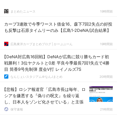
まとめたニュース
19時間前
カープ3連敗で今季ワースト借金16。森下7回2失点の好投
も反撃は石原タイムリーのみ【広島1-2DeNA/試合結果】
広島東洋カープまとめブログ | かーぷぶーん
19時間前
【DeNA対広島16回戦】DeNAが広島に競り勝ちカード初
戦勝利！3位ヤクルトと0差 平良今季最長7回1失点で4勝
目 筒香9号先制弾 度会V打 レイノルズ7S
なんじぇいスタジアム＠なんJまとめ
20時間前
【悲報】ロシア報道官「広島市長は毎年、ロ
シアを嫌悪する『偽りの呪文』を繰り返
し、日本人をゾンビ化させている」と主張
保守速報
21時間前