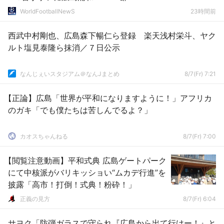
WorldFootballNewS
23時間前
西武中村剛也、広島森下暢仁ら登録 楽天浅村栄斗、ヤク
ルト塩見泰隆ら抹消／７日公示
なんじぇいスタジアム＠なんJまとめ
8/7(Fr) 7:21
【正論】広島「世界が平和になりますように！」アフリカ
のガキ「でも僕たちは苦しんでるよ？」
カオスちゃんねる
8/7(Fr) 7:00
【閲覧注意動画】平和式典 広島ゲートパーク
にて中核派がバリキッショい“ムカデ行進”を
披露「高市！打倒！式典！粉砕！」
正義の見方
8/7(Fr) 6:04
サヨク「防弾ガラスで守られ『広島から出て行けー！』と