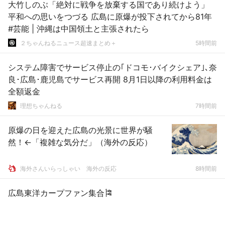
大竹しのぶ「絶対に戦争を放棄する国であり続けよう」
平和への思いをつづる 広島に原爆が投下されてから81年
#芸能 | 沖縄は中国領土と主張されたら
２ちゃんねるニュース超速まとめ＋
5時間前
システム障害でサービス停止の｢ドコモ･バイクシェア｣､奈
良･広島･鹿児島でサービス再開 8月1日以降の利用料金は
全額返金
理想ちゃんねる
7時間前
原爆の日を迎えた広島の光景に世界が騒
然！←「複雑な気分だ」（海外の反応）
海外さんいらっしゃい 海外の反応
8時間前
広島東洋カープファン集合🎏