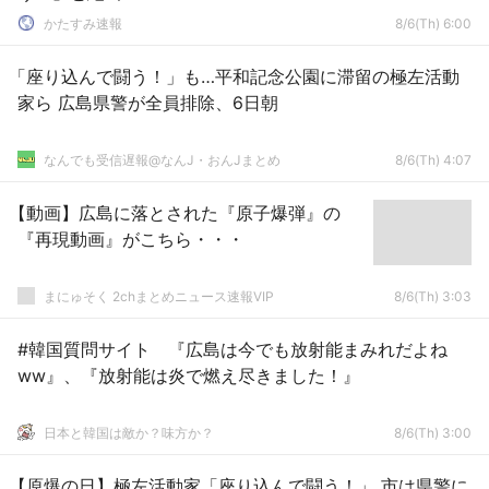
かたすみ速報
8/6(Th) 6:00
「座り込んで闘う！」も…平和記念公園に滞留の極左活動
家ら 広島県警が全員排除、6日朝
なんでも受信遅報@なんJ・おんJまとめ
8/6(Th) 4:07
【動画】広島に落とされた『原子爆弾』の
『再現動画』がこちら・・・
まにゅそく 2chまとめニュース速報VIP
8/6(Th) 3:03
#韓国質問サイト 『広島は今でも放射能まみれだよね
ww』、『放射能は炎で燃え尽きました！』
日本と韓国は敵か？味方か？
8/6(Th) 3:00
【原爆の日】極左活動家「座り込んで闘う！」 市は県警に