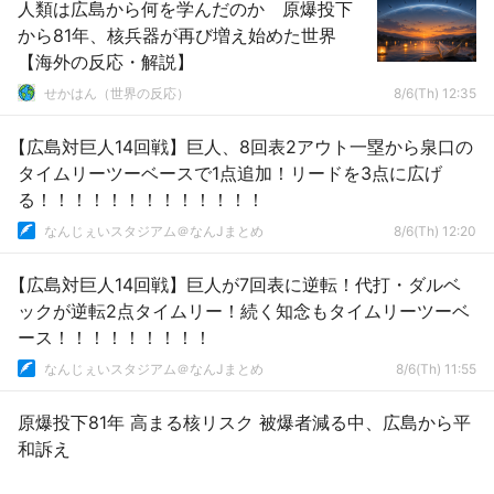
人類は広島から何を学んだのか 原爆投下
から81年、核兵器が再び増え始めた世界
【海外の反応・解説】
せかはん（世界の反応）
8/6(Th) 12:35
【広島対巨人14回戦】巨人、8回表2アウト一塁から泉口の
タイムリーツーベースで1点追加！リードを3点に広げ
る！！！！！！！！！！！！！
なんじぇいスタジアム＠なんJまとめ
8/6(Th) 12:20
【広島対巨人14回戦】巨人が7回表に逆転！代打・ダルベ
ックが逆転2点タイムリー！続く知念もタイムリーツーベ
ース！！！！！！！！！
なんじぇいスタジアム＠なんJまとめ
8/6(Th) 11:55
原爆投下81年 高まる核リスク 被爆者減る中、広島から平
和訴え