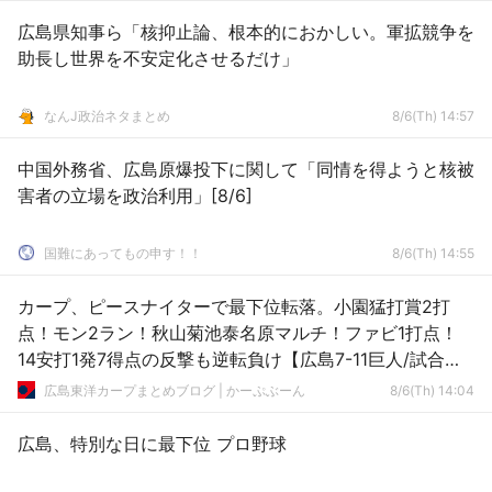
広島県知事ら「核抑止論、根本的におかしい。軍拡競争を
助長し世界を不安定化させるだけ」
なんJ政治ネタまとめ
8/6(Th) 14:57
中国外務省、広島原爆投下に関して「同情を得ようと核被
害者の立場を政治利用」[8/6]
国難にあってもの申す！！
8/6(Th) 14:55
カープ、ピースナイターで最下位転落。小園猛打賞2打
点！モン2ラン！秋山菊池泰名原マルチ！ファビ1打点！
14安打1発7得点の反撃も逆転負け【広島7-11巨人/試合結
果】
広島東洋カープまとめブログ | かーぷぶーん
8/6(Th) 14:04
広島、特別な日に最下位 プロ野球