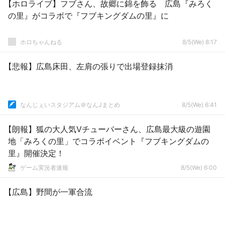
【ホロライブ】フブさん、故郷に錦を飾る 広島『みろく
の里』がコラボで『フブキングダムの里』に
ホロちゃんねる
8/5(We) 8:17
【悲報】広島床田、左肩の張りで出場登録抹消
なんじぇいスタジアム＠なんJまとめ
8/5(We) 6:41
【朗報】狐の大人気Vチューバーさん、広島最大級の遊園
地「みろくの里」でコラボイベント『フブキングダムの
里』開催決定！
ゲーム実況者速報
8/5(We) 6:00
【広島】野間が一軍合流