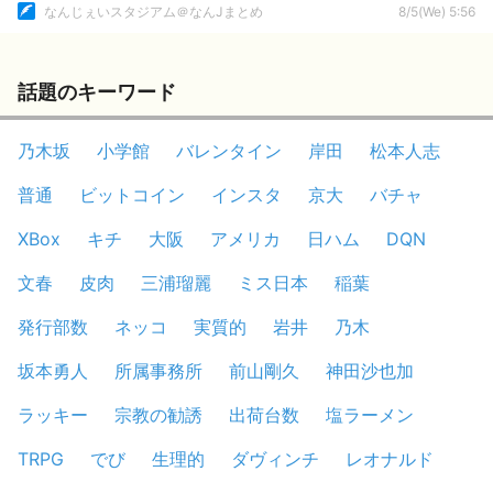
なんじぇいスタジアム＠なんJまとめ
8/5(We) 5:56
話題のキーワード
乃木坂
小学館
バレンタイン
岸田
松本人志
普通
ビットコイン
インスタ
京大
バチャ
XBox
キチ
大阪
アメリカ
日ハム
DQN
文春
皮肉
三浦瑠麗
ミス日本
稲葉
発行部数
ネッコ
実質的
岩井
乃木
坂本勇人
所属事務所
前山剛久
神田沙也加
ラッキー
宗教の勧誘
出荷台数
塩ラーメン
TRPG
でび
生理的
ダヴィンチ
レオナルド