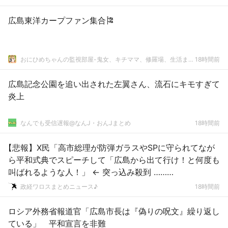
広島東洋カープファン集合🎏
おにひめちゃんの監視部屋-鬼女、キチママ、修羅場、生活まとめ-
18時間前
広島記念公園を追い出された左翼さん、流石にキモすぎて
炎上
なんでも受信遅報@なんJ・おんJまとめ
18時間前
【悲報】X民「高市総理が防弾ガラスやSPに守られてなが
ら平和式典でスピーチして「広島から出て行け！と何度も
叫ばれるような人！」 ← 突っ込み殺到 ………
政経ワロスまとめニュース♪
18時間前
ロシア外務省報道官「広島市長は『偽りの呪文』繰り返し
ている」 平和宣言を非難