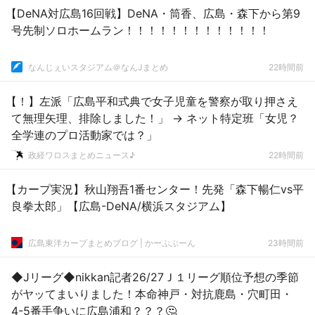
【DeNA対広島16回戦】DeNA・筒香、広島・森下から第9
号先制ソロホームラン！！！！！！！！！！！！！
なんじぇいスタジアム＠なんJまとめ
22時間前
【！】左派「広島平和式典で女子児童を警察が取り押さえ
て無理矢理、排除しました！」 → ネット特定班「女児？
全学連のプロ活動家では？」
政経ワロスまとめニュース♪
22時間前
【カープ実況】秋山翔吾1番センター！先発「森下暢仁vs平
良拳太郎」【広島-DeNA/横浜スタジアム】
広島東洋カープまとめブログ | かーぷぶーん
23時間前
◆Jリーグ◆nikkan記者26/27Ｊ１リーグ順位予想の季節
がヤッてまいりました！本命神戸・対抗鹿島・穴町田・
4-5番手争いに広島浦和？？？🤔