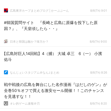
広島東洋カープまとめブログ | かーぷぶーん
8/6(Th) 9:01
#韓国質問サイト 『長崎と広島に原爆を投下した原
因？』、『天皇頃したら・・』
日本と韓国は敵か？味方か？
8/6(Th) 9:00
【広島対巨人14回戦】4（捕） 大城 卓三 6（一） 小濱
佑斗
なんじぇいスタジアム＠なんJまとめ
8/6(Th) 8:26
戦中戦後の広島を舞台にした名作漫画『はだしのゲン』が
全巻50％オフで買える激安セール開催！！このチャンス
を見逃すな！！
オレ的ゲーム速報＠刃
8/6(Th) 8:20