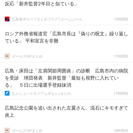
反応「新井監督2年目と似ている」
広島東洋カープまとめブログ | かーぷぶーん
15時間前
ロシア外務省報道官「広島市長は『偽りの呪文』繰り返し
ている」 平和宣言を非難
ガールズVIPまとめ
17時間前
広島・床田は「左肩関節周囲炎」の診断 広島市内の病院
を受診 球団発表 新井監督「最短も視野に入れてい
る」 ５日に出場選手登録抹消
なんじぇいスタジアム＠なんJまとめ
17時間前
広島記念公園を追い出された左翼さん、流石にキモすぎて
炎上
ガールズVIPまとめ
18時間前