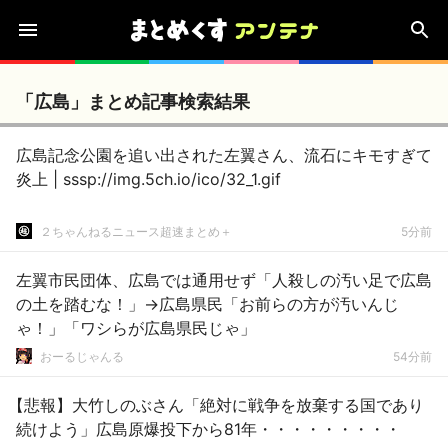
「広島」まとめ記事検索結果
広島記念公園を追い出された左翼さん、流石にキモすぎて
炎上 | sssp://img.5ch.io/ico/32_1.gif
２ちゃんねるニュース超速まとめ＋
5分前
左翼市民団体、広島では通用せず「人殺しの汚い足で広島
の土を踏むな！」→広島県民「お前らの方が汚いんじ
ゃ！」「ワシらが広島県民じゃ」
おーるじゃんる
54分前
【悲報】大竹しのぶさん「絶対に戦争を放棄する国であり
続けよう」広島原爆投下から81年・・・・・・・・・