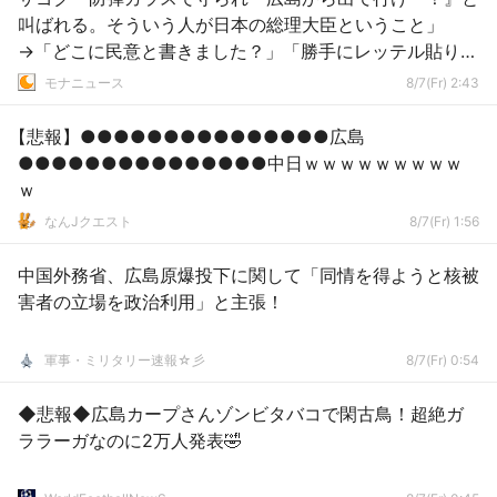
叫ばれる。そういう人が日本の総理大臣ということ」
→「どこに民意と書きました？」「勝手にレッテル貼り付
けないで」逆ギレ
モナニュース
8/7(Fr) 2:43
【悲報】●●●●●●●●●●●●●●●広島
●●●●●●●●●●●●●●●中日ｗｗｗｗｗｗｗｗｗ
ｗ
なんJクエスト
8/7(Fr) 1:56
中国外務省、広島原爆投下に関して「同情を得ようと核被
害者の立場を政治利用」と主張！
軍事・ミリタリー速報☆彡
8/7(Fr) 0:54
◆悲報◆広島カープさんゾンビタバコで閑古鳥！超絶ガ
ララーガなのに2万人発表🤣