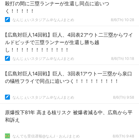
殺打の間に三塁ランナーが生還し同点に追いつ
く！！！！！
なんじぇいスタジアム＠なんJまとめ
8/6(Th) 10:28
【広島対巨人14回戦】巨人、4回表2アウト二三塁からワイ
ルドピッチで三塁ランナーが生還し勝ち越
し！！！！！！！！！！！！
なんじぇいスタジアム＠なんJまとめ
8/6(Th) 10:18
【広島対巨人14回戦】巨人、3回表1アウト一三塁から泉口
の犠牲フライで同点に追いつく！！！！！！！！！
なんじぇいスタジアム＠なんJまとめ
8/6(Th) 9:58
原爆投下81年 高まる核リスク 被爆者減る中、広島から平
和訴え
なんでも受信遅報@なんJ・おんJまとめ
8/6(Th) 9:48