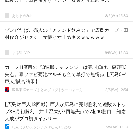
飲み会」で田村俊介がセクシー女優と寸止めキス
あらまめ2ch
8/5(We) 15:30
ゾンビたばこ売人の「アテンド飲み会」で広島カープ・田
村俊介がセクシー女優と寸止めキスｗｗｗｗｗ
ぶる速-VIP
8/5(We) 13:30
カープ11度目の『3連勝チャレンジ』は完封負け。森7回3
失点。泰ファビ菊池マルチも全て単打で無得点【広島0-4
巨人/試合結果】
広島東洋カープまとめブログ | かーぷぶーん
8/5(We) 12:54
【広島対巨人13回戦】巨人が広島に完封勝利で連敗ストッ
プ&8月初勝利 井上温大が7回無失点で2桁10勝目 知念
大成がプロ初タイムリー
なんじぇいスタジアム＠なんJまとめ
8/5(We) 12:10