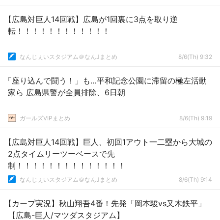
【広島対巨人14回戦】広島が1回裏に3点を取り逆
転！！！！！！！！！！！！
なんじぇいスタジアム＠なんJまとめ
8/6(Th) 9:32
「座り込んで闘う！」も…平和記念公園に滞留の極左活動
家ら 広島県警が全員排除、6日朝
ガールズVIPまとめ
8/6(Th) 9:19
【広島対巨人14回戦】巨人、初回1アウト一二塁から大城の
2点タイムリーツーベースで先
制！！！！！！！！！！！！！！
なんじぇいスタジアム＠なんJまとめ
8/6(Th) 9:14
【カープ実況】秋山翔吾4番！先発「岡本駿vs又木鉄平」
【広島-巨人/マツダスタジアム】