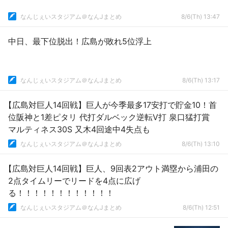
なんじぇいスタジアム＠なんJまとめ
8/6(Th) 13:47
中日、最下位脱出！広島が敗れ5位浮上
なんじぇいスタジアム＠なんJまとめ
8/6(Th) 13:17
【広島対巨人14回戦】巨人が今季最多17安打で貯金10！首
位阪神と1差ピタリ 代打ダルベック逆転V打 泉口猛打賞
マルティネス30S 又木4回途中4失点も
なんじぇいスタジアム＠なんJまとめ
8/6(Th) 13:10
【広島対巨人14回戦】巨人、9回表2アウト満塁から浦田の
2点タイムリーでリードを4点に広げ
る！！！！！！！！！！！！
なんじぇいスタジアム＠なんJまとめ
8/6(Th) 12:51