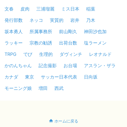
文春
皮肉
三浦瑠麗
ミス日本
稲葉
発行部数
ネッコ
実質的
岩井
乃木
坂本勇人
所属事務所
前山剛久
神田沙也加
ラッキー
宗教の勧誘
出荷台数
塩ラーメン
TRPG
でび
生理的
ダヴィンチ
レオナルド
かのんちゃん
記念撮影
お台場
アスラン・ザラ
カナダ
東京
サッカー日本代表
日向坂
モーニング娘
増田
西武
ホームに戻る