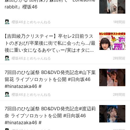
rabbit』櫻坂46
櫻坂46まとめちゃんねる
1時間前
【吉田綾乃クリスティー】卒セレ2日前ラス
トのぎおび/卒業後に街で私に会ったら…/最
後に重い女になるあやてぃー/実はオタにス
トーキングしていたあやてぃー/文字起こし
櫻坂46まとめちゃんねる
2時間前
（乃木坂46・のぎおび）
7回目のひな誕祭 BD&DVD発売記念#山下葉
留花 ライブソロカットを公開 #日向坂46
#hinatazaka46 #
櫻坂46まとめちゃんねる
2時間前
7回目のひな誕祭 BD&DVD発売記念#渡辺莉
奈 ライブソロカットを公開 #日向坂46
#hinatazaka46 #