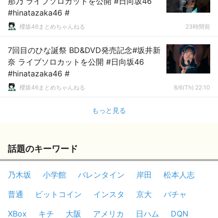
那乃 ライブソロカットを公開 #日向坂46
#hinatazaka46 #
櫻坂46まとめちゃんねる
23時間前
7回目のひな誕祭 BD&DVD発売記念#坂井新
奈 ライブソロカットを公開 #日向坂46
#hinatazaka46 #
櫻坂46まとめちゃんねる
8/6(Th) 22:10
もっと見る
話題のキーワード
乃木坂
小学館
バレンタイン
岸田
松本人志
普通
ビットコイン
インスタ
京大
バチャ
XBox
キチ
大阪
アメリカ
日ハム
DQN