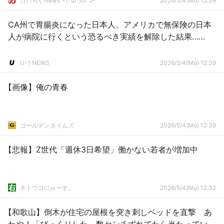
ガハろぐNewsヽ(･ω･)/ｽﾞｺｰ
2026/5/4(Mo) 12:39
CA州で胃腸炎になった日本人、アメリカで無保険の日本
人が病院に行くという恐るべき実績を解除した結果……
U-1 NEWS
2026/5/4(Mo) 12:39
【画像】俺の青春
ゴールデンタイムズ
2026/5/4(Mo) 12:39
【悲報】Z世代「週休3日希望」働かない若者が増加中
ネトウヨにゅーす。
2026/5/4(Mo) 12:32
【和歌山】倒木が住宅の屋根を突き刺しベッドを直撃 あ