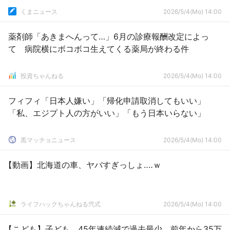
くまニュース
2026/5/4(Mo) 14:00
薬剤師「あきまへんって…」6月の診療報酬改定によっ
て 病院横にボコボコ生えてくる薬局が終わる件
投資ちゃんねる
2026/5/4(Mo) 14:00
フィフィ「日本人嫌い」「帰化申請取消してもいい」
「私、エジプト人の方がいい」「もう日本いらない」
黒マッチョニュース
2026/5/4(Mo) 14:00
【動画】北海道の車、ヤバすぎっしょ‥‥ｗ
ライフハックちゃんねる弐式
2026/5/4(Mo) 14:00
【こども】子ども、45年連続減で過去最少 前年から35万