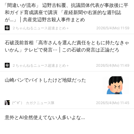
「間違いが流布」 辺野古転覆、抗議団体代表が事故後に平
和ガイド育成講座で講演 「産経新聞や右派的な週刊誌
が…」 | 共産党辺野古殺人事件まとめ
２ちゃんねるニュース超速まとめ＋
2026/5/4(Mo) 11:59
石破茂前首相「高市さんを選んだ責任をともに持たなきゃ
いかん」テレビで発言⋯ | この石破の発言は正論だろ
２ちゃんねるニュース超速まとめ＋
2026/5/4(Mo) 11:49
山崎パンでバイトしたけど地獄だった
(*ﾟ∀ﾟ)ゞカガクニュース隊
2026/5/4(Mo) 11:45
意外とAI全然使えてない人多いよな…