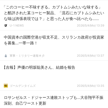
「このコーヒー不味すぎる。カブトムシみたいな味する」
と酷評された某コーヒー製品、「流石にカブトムシみたい
な味は誇張表現では？」と思った人が食べ比べたら……
U-1 NEWS
2026/5/4(Mo) 13:39
中国資本の国際空港が収支不足、スリランカ政府が投資家
を募集…一帯一路！
軍事・ミリタリー速報☆彡
2026/5/4(Mo) 13:37
【吉報】声優の明坂聡美さん、結婚を報告
ゴールデンタイムズ
2026/5/4(Mo) 13:35
ロサンゼルス・ドジャース連敗ストップも…大谷翔平不振
深刻、自己ワースト更新