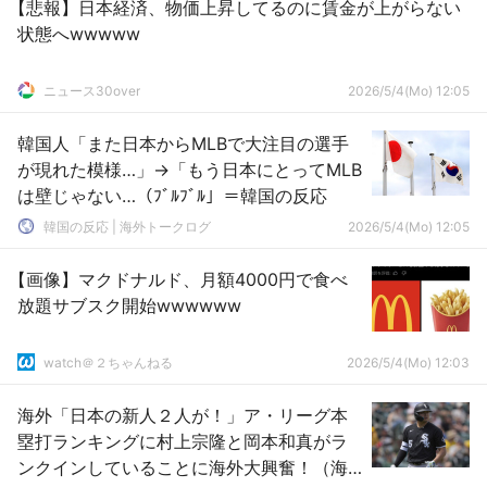
【悲報】日本経済、物価上昇してるのに賃金が上がらない
状態へwwwww
ニュース30over
2026/5/4(Mo) 12:05
韓国人「また日本からMLBで大注目の選手
が現れた模様…」→「もう日本にとってMLB
は壁じゃない…（ﾌﾞﾙﾌﾞﾙ」＝韓国の反応
韓国の反応 | 海外トークログ
2026/5/4(Mo) 12:05
【画像】マクドナルド、月額4000円で食べ
放題サブスク開始wwwwww
watch＠２ちゃんねる
2026/5/4(Mo) 12:03
海外「日本の新人２人が！」ア・リーグ本
塁打ランキングに村上宗隆と岡本和真がラ
ンクインしていることに海外大興奮！（海