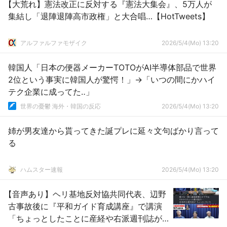
【大荒れ】憲法改正に反対する『憲法大集会』、5万人が
集結し「退陣退陣高市政権」と大合唱…【HotTweets】
アルファルファモザイク
2026/5/4(Mo) 13:20
韓国人「日本の便器メーカーTOTOがAI半導体部品で世界
2位という事実に韓国人が驚愕！」→「いつの間にかハイ
テク企業に成ってた‥」
世界の憂鬱 海外・韓国の反応
2026/5/4(Mo) 13:20
姉が男友達から貰ってきた誕プレに延々文句ばかり言って
る
ハムスター速報
2026/5/4(Mo) 13:20
【音声あり】ヘリ基地反対協共同代表、辺野
古事故後に『平和ガイド育成講座』で講演
「ちょっとしたことに産経や右派週刊誌が