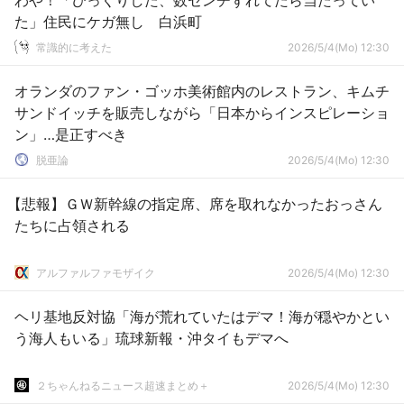
わや！「びっくりした、数センチずれてたら当たってい
た」住民にケガ無し 白浜町
常識的に考えた
2026/5/4(Mo) 12:30
オランダのファン・ゴッホ美術館内のレストラン、キムチ
サンドイッチを販売しながら「日本からインスピレーショ
ン」…是正すべき
脱亜論
2026/5/4(Mo) 12:30
【悲報】ＧＷ新幹線の指定席、席を取れなかったおっさん
たちに占領される
アルファルファモザイク
2026/5/4(Mo) 12:30
ヘリ基地反対協「海が荒れていたはデマ！海が穏やかとい
う海人もいる」琉球新報・沖タイもデマへ
２ちゃんねるニュース超速まとめ＋
2026/5/4(Mo) 12:30