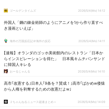
ゴールデンタイムズ
2026/5/4(Mo) 14:12
外国人「鋼の錬金術師のようにアニメを1から作り直すべ
き漫画といえば」
海外の万国反応記＠海外の反応
2026/5/4(Mo) 14:11
【速報】オランダのゴッホ美術館内のレストラン「日本か
らインスピレーションを得た」 日本風キムチパンサンド
に韓国人キレる
おーるじゃんる
2026/5/4(Mo) 14:10
高市｢改憲する｣日本人｢9条を？賛成！｣高市｢ばかめw倭猿
から人権を剥奪するための改憲だよw｣
２ちゃんねるニュース超速まとめ＋
2026/5/4(Mo) 14:09