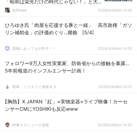
「昭和は栄光だけの時代じゃない！」と大
騒ぎ……このクレームがなにを意味するのか
楽韓Web
2026/5/4(Mo) 14:55
というと……
ひろゆき氏「肉屋を応援する豚と一緒」 高市政権「ガソ
リン補助金」の評価めぐり…揶揄 [5/4]
国難にあってもの申す！！
2026/5/4(Mo) 14:55
フォロワー9万人女性実業家、防衛省からの接触を暴露…
5年前報道のインフルエンサー計画！
軍事・ミリタリー速報☆彡
2026/5/4(Mo) 14:51
【胸熱】X JAPAN「紅」×実物楽器×ライブ映像！カーセ
ンサーCMにYOSHIKIも反応www
時事ネタニュース速報
2026/5/4(Mo) 14:50