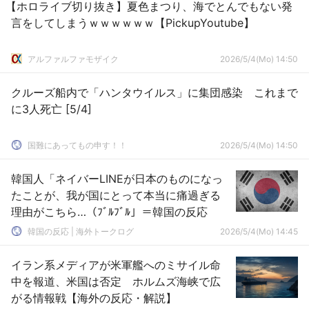
【ホロライブ切り抜き】夏色まつり、海でとんでもない発
言をしてしまうｗｗｗｗｗｗ【PickupYoutube】
アルファルファモザイク
2026/5/4(Mo) 14:50
クルーズ船内で「ハンタウイルス」に集団感染 これまで
に3人死亡 [5/4]
国難にあってもの申す！！
2026/5/4(Mo) 14:50
韓国人「ネイバーLINEが日本のものになっ
たことが、我が国にとって本当に痛過ぎる
理由がこちら…（ﾌﾞﾙﾌﾞﾙ」＝韓国の反応
韓国の反応 | 海外トークログ
2026/5/4(Mo) 14:45
イラン系メディアが米軍艦へのミサイル命
中を報道、米国は否定 ホルムズ海峡で広
がる情報戦【海外の反応・解説】