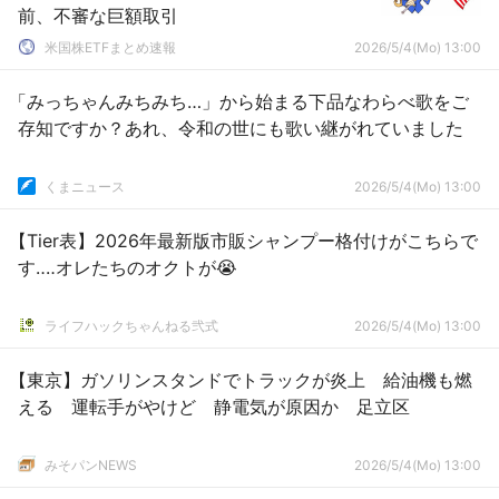
前、不審な巨額取引
米国株ETFまとめ速報
2026/5/4(Mo) 13:00
「みっちゃんみちみち…」から始まる下品なわらべ歌をご
存知ですか？あれ、令和の世にも歌い継がれていました
くまニュース
2026/5/4(Mo) 13:00
【Tier表】2026年最新版市販シャンプー格付けがこちらで
す‥‥オレたちのオクトが😭
ライフハックちゃんねる弐式
2026/5/4(Mo) 13:00
【東京】ガソリンスタンドでトラックが炎上 給油機も燃
える 運転手がやけど 静電気が原因か 足立区
みそパンNEWS
2026/5/4(Mo) 13:00