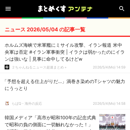
ニュース 2026/05/04 の記事一覧
ホルムズ海峡で米軍艦にミサイル攻撃、イラン報道 米中
央軍は否定 #イラン軍事衝突 | イラクは弱かったのにイラ
ンは強いな | 見事に命中してるけどw
２ちゃんねるニュース超速まとめ＋
2026/5/4(Mo) 14:59
「予想を超える仕上がりだ…」渦巻き染めのTシャツの魅力
にうっとり
らばQ - 海外の反応
2026/5/4(Mo) 14:58
韓国メディア「高市が昭和100年の記念式典
で昭和の負の側面に一切触れなかった！」