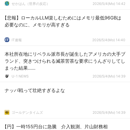
せかはん（世界の反応）
2026/5/4(Mo) 14:42
【悲報】ローカルLLM楽しむためにはメモリ最低96GBは
必要なのに、メモリが高すぎる
IT速報
2026/5/4(Mo) 14:40
本社所在地にリベラル派市長が誕生したアメリカの大手ブ
ランド、突きつけられる滅茶苦茶な要求にうんざりしてし
まった結果……
U-1 NEWS
2026/5/4(Mo) 14:39
ナッパ戦って壮絶すぎるよな
ゴールデンタイムズ
2026/5/4(Mo) 14:39
【円】一時155円台に急騰 介入観測、片山財務相