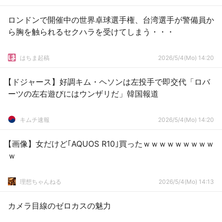
ロンドンで開催中の世界卓球選手権、台湾選手が警備員か
ら胸を触られるセクハラを受けてしまう・・・
はちま起稿
2026/5/4(Mo) 14:20
【ドジャース】好調キム・ヘソンは左投手で即交代「ロバ
ーツの左右遊びにはウンザリだ」韓国報道
キムチ速報
2026/5/4(Mo) 14:20
【画像】女だけど｢AQUOS R10｣買ったｗｗｗｗｗｗｗｗｗ
ｗ
理想ちゃんねる
2026/5/4(Mo) 14:13
カメラ目線のゼロカスの魅力