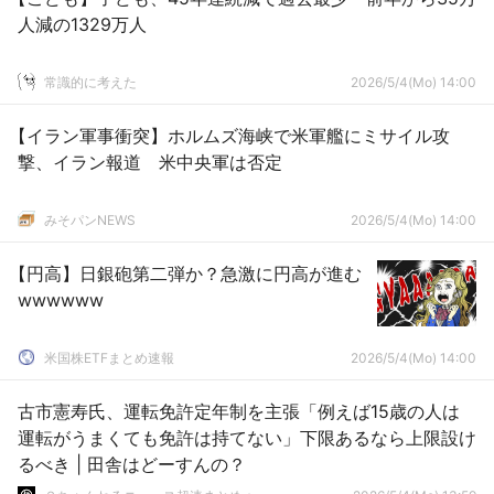
人減の1329万人
常識的に考えた
2026/5/4(Mo) 14:00
【イラン軍事衝突】ホルムズ海峡で米軍艦にミサイル攻
撃、イラン報道 米中央軍は否定
みそパンNEWS
2026/5/4(Mo) 14:00
【円高】日銀砲第二弾か？急激に円高が進む
wwwwww
米国株ETFまとめ速報
2026/5/4(Mo) 14:00
古市憲寿氏、運転免許定年制を主張「例えば15歳の人は
運転がうまくても免許は持てない」下限あるなら上限設け
るべき | 田舎はどーすんの？