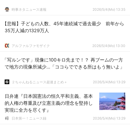
時事ネタニュース速報
2026/5/4(Mo) 13:35
【悲報】子どもの人数、45年連続減で過去最少 前年から
35万人減の1329万人
アルファルファモザイク
2026/5/4(Mo) 13:30
「写ルンです」現像に100キロ先まで！？ 再ブームの一方
で地方の現像所減少…「ココらでできる所はもう無いよ」
２ちゃんねるニュース超速まとめ＋
2026/5/4(Mo) 13:29
日弁連『日本国憲法の恒久平和主義、基本
的人権の尊重及び立憲主義の理念を堅持し
実現に全力を尽くす』
日本第一！ニュース録
2026/5/4(Mo) 13:29