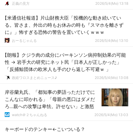
尾ひれはひれを…」報道に不満
正義の見方
2026/5/4(Mo) 13:18
【米通信社報道】片山財務大臣「投機的な動き続いてい
る。皆さま、外出の時もお休みの時も『スマホを離さず
に』」怖すぎる恐怖の警告を置いていくｗｗｗ
おーるじゃんる
2026/5/4(Mo) 13:10
【朗報】クジラ肉の成分にパーキンソン病抑制効果の可能
性 → 岩手大の研究にネット民「日本人が正しかった」
「反捕鯨団体の欧米人も手のひら返し不可避ｗ 」
政経ワロスまとめニュース♪
2026/5/4(Mo) 13:08
岸谷蘭丸氏、「都知事の夢語っただけでに
こんなに叩かれる」「母親の悪口はダメだ
ろ…親への攻撃は卑怯。許せない」と激怒
watch＠２ちゃんねる
2026/5/4(Mo) 13:03
キーボードのテンキー←こいついる？