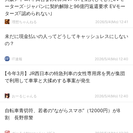
ーターズ･ジャパンに契約解除と96億円返還要求 EVモー
ターズ｢認められない｣
理想ちゃんねる
2026/5/4(Mo) 12:41
未だに現金払いの人ってどうしてキャッシュレスにしない
の？
IT速報
2026/5/4(Mo) 12:40
【今年3月】JR西日本の特急列車の女性専用席を男が集団
で利用して車掌と大揉めする事案が発生
おーるじゃんる
2026/5/4(Mo) 12:40
自転車青切符、若者の”ながらスマホ”（12000円）が8
割 長野県警