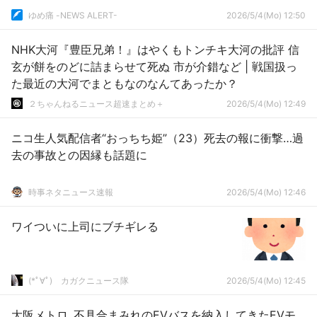
ゆめ痛 -NEWS ALERT-
2026/5/4(Mo) 12:50
NHK大河『豊臣兄弟！』はやくもトンチキ大河の批評 信
玄が餅をのどに詰まらせて死ぬ 市が介錯など | 戦国扱っ
た最近の大河でまともなのなんてあったか？
２ちゃんねるニュース超速まとめ＋
2026/5/4(Mo) 12:49
ニコ生人気配信者“おっちち姫”（23）死去の報に衝撃…過
去の事故との因縁も話題に
時事ネタニュース速報
2026/5/4(Mo) 12:46
ワイついに上司にブチギレる
(*ﾟ∀ﾟ)ゞカガクニュース隊
2026/5/4(Mo) 12:45
大阪メトロ､不具合まみれのEVバスを納入してきたEVモ