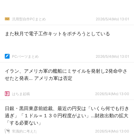
汎用型自作PCまとめ
2026/5/4(Mo) 13:01
また秋月で電子工作キットをポチろうとしている
PCパーツまとめ
2026/5/4(Mo) 13:01
イラン、アメリカ軍の艦船にミサイルを発射し2発命中さ
せたと発表… アメリカ軍は否定
はちま起稿
2026/5/4(Mo) 13:00
日銀・黒田東彦前総裁、最近の円安は「いくら何でも行き
過ぎ」「１ドル＝１３０円程度がよい」…財政出動の拡大
「する必要ない」
常識的に考えた
2026/5/4(Mo) 13:00