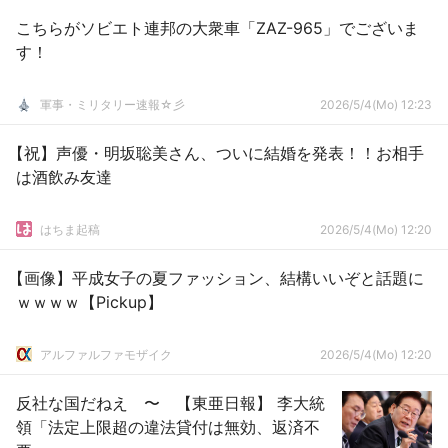
こちらがソビエト連邦の大衆車「ZAZ-965」でございま
す！
軍事・ミリタリー速報☆彡
2026/5/4(Mo) 12:23
【祝】声優・明坂聡美さん、ついに結婚を発表！！お相手
は酒飲み友達
はちま起稿
2026/5/4(Mo) 12:20
【画像】平成女子の夏ファッション、結構いいぞと話題に
ｗｗｗｗ【Pickup】
アルファルファモザイク
2026/5/4(Mo) 12:20
反社な国だねえ 〜 【東亜日報】 李大統
領「法定上限超の違法貸付は無効、返済不