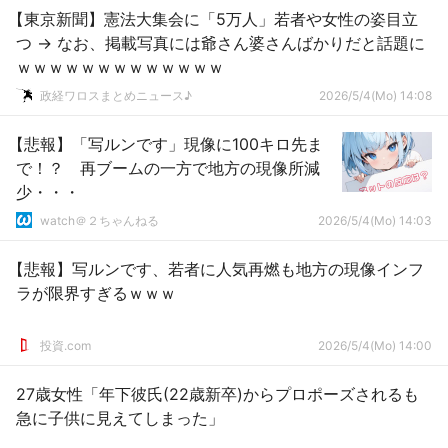
【東京新聞】憲法大集会に「5万人」若者や女性の姿目立
つ → なお、掲載写真には爺さん婆さんばかりだと話題に
ｗｗｗｗｗｗｗｗｗｗｗｗｗ
政経ワロスまとめニュース♪
2026/5/4(Mo) 14:08
【悲報】「写ルンです」現像に100キロ先ま
で！？ 再ブームの一方で地方の現像所減
少・・・
watch＠２ちゃんねる
2026/5/4(Mo) 14:03
【悲報】写ルンです、若者に人気再燃も地方の現像インフ
ラが限界すぎるｗｗｗ
投資.com
2026/5/4(Mo) 14:00
27歳女性「年下彼氏(22歳新卒)からプロポーズされるも
急に子供に見えてしまった」