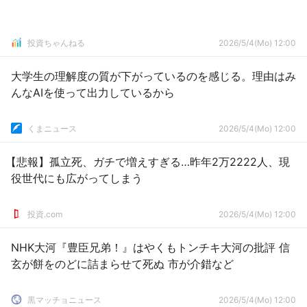
投資ちゃんねる
2026/5/4(Mo) 12:00
大学生の理解度の質が下がっているのを感じる。理由はみ
んなAIを使って出力しているから
くまニュース
2026/5/4(Mo) 12:00
【悲報】孤立死、ガチで増えすぎる…昨年2万2222人、現
役世代にも広がってしまう
投資.com
2026/5/4(Mo) 12:00
NHK大河『豊臣兄弟！』はやくもトンチキ大河の批評 信
玄が餅をのどに詰まらせて死ぬ 市が介錯など
黒マッチョニュース
2026/5/4(Mo) 12:00