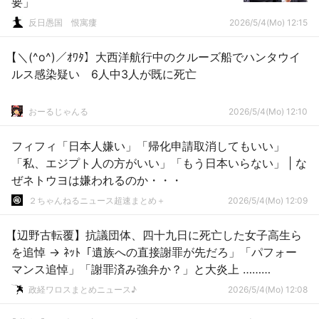
要」
反日愚国 恨寓瘻
2026/5/4(Mo) 12:15
【＼(^o^)／ｵﾜﾀ】大西洋航行中のクルーズ船でハンタウイ
ルス感染疑い 6人中3人が既に死亡
おーるじゃんる
2026/5/4(Mo) 12:10
フィフィ「日本人嫌い」「帰化申請取消してもいい」
「私、エジプト人の方がいい」「もう日本いらない」 | な
ぜネトウヨは嫌われるのか・・・
２ちゃんねるニュース超速まとめ＋
2026/5/4(Mo) 12:09
【辺野古転覆】抗議団体、四十九日に死亡した女子高生ら
を追悼 → ﾈｯﾄ「遺族への直接謝罪が先だろ」「パフォー
マンス追悼」「謝罪済み強弁か？」と大炎上 ………
政経ワロスまとめニュース♪
2026/5/4(Mo) 12:08