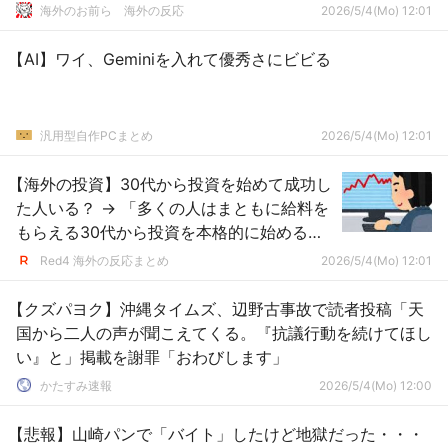
外の反応）
海外のお前ら 海外の反応
2026/5/4(Mo) 12:01
【AI】ワイ、Geminiを入れて優秀さにビビる
汎用型自作PCまとめ
2026/5/4(Mo) 12:01
【海外の投資】30代から投資を始めて成功し
た人いる？ → 「多くの人はまともに給料を
もらえる30代から投資を本格的に始める
な」「複利の力は絶大、コツコツ積み立て
Red4 海外の反応まとめ
2026/5/4(Mo) 12:01
るのみよ」
【クズパヨク】沖縄タイムズ、辺野古事故で読者投稿「天
国から二人の声が聞こえてくる。『抗議行動を続けてほし
い』と」掲載を謝罪「おわびします」
かたすみ速報
2026/5/4(Mo) 12:00
【悲報】山崎パンで「バイト」したけど地獄だった・・・