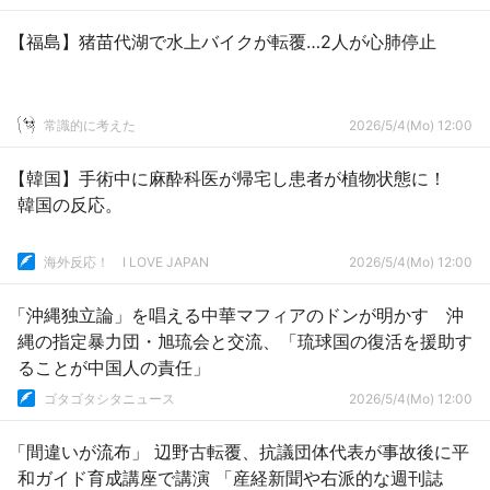
【福島】猪苗代湖で水上バイクが転覆…2人が心肺停止
常識的に考えた
2026/5/4(Mo) 12:00
【韓国】手術中に麻酔科医が帰宅し患者が植物状態に！
韓国の反応。
海外反応！ I LOVE JAPAN
2026/5/4(Mo) 12:00
「沖縄独立論」を唱える中華マフィアのドンが明かす 沖
縄の指定暴力団・旭琉会と交流、「琉球国の復活を援助す
ることが中国人の責任」
ゴタゴタシタニュース
2026/5/4(Mo) 12:00
「間違いが流布」 辺野古転覆、抗議団体代表が事故後に平
和ガイド育成講座で講演 「産経新聞や右派的な週刊誌