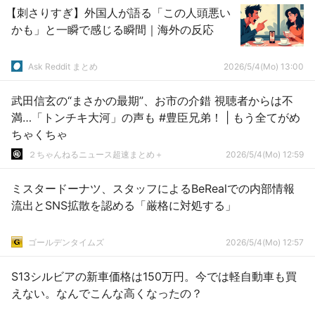
【刺さりすぎ】外国人が語る「この人頭悪い
かも」と一瞬で感じる瞬間｜海外の反応
Ask Reddit まとめ
2026/5/4(Mo) 13:00
武田信玄の“まさかの最期”、お市の介錯 視聴者からは不
満…「トンチキ大河」の声も #豊臣兄弟！ | もう全てがめ
ちゃくちゃ
２ちゃんねるニュース超速まとめ＋
2026/5/4(Mo) 12:59
ミスタードーナツ、スタッフによるBeRealでの内部情報
流出とSNS拡散を認める「厳格に対処する」
ゴールデンタイムズ
2026/5/4(Mo) 12:57
S13シルビアの新車価格は150万円。今では軽自動車も買
えない。なんでこんな高くなったの？