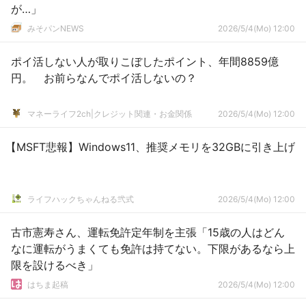
が…」
みそパンNEWS
2026/5/4(Mo) 12:00
ポイ活しない人が取りこぼしたポイント、年間8859億
円。 お前らなんでポイ活しないの？
マネーライフ2ch|クレジット関連・お金関係
2026/5/4(Mo) 12:00
【MSFT悲報】Windows11、推奨メモリを32GBに引き上げ
ライフハックちゃんねる弐式
2026/5/4(Mo) 12:00
古市憲寿さん、運転免許定年制を主張「15歳の人はどん
なに運転がうまくても免許は持てない。下限があるなら上
限を設けるべき」
はちま起稿
2026/5/4(Mo) 12:00