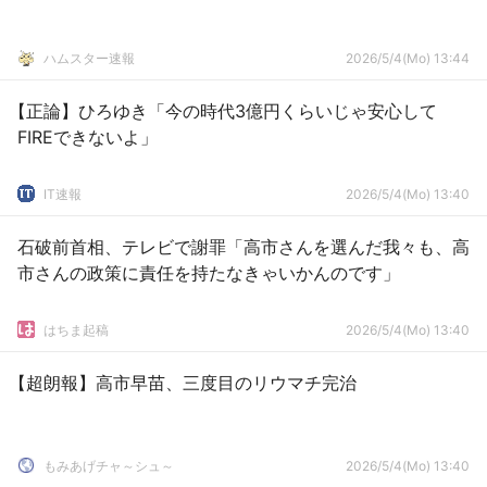
ハムスター速報
2026/5/4(Mo) 13:44
【正論】ひろゆき「今の時代3億円くらいじゃ安心して
FIREできないよ」
IT速報
2026/5/4(Mo) 13:40
石破前首相、テレビで謝罪「高市さんを選んだ我々も、高
市さんの政策に責任を持たなきゃいかんのです」
はちま起稿
2026/5/4(Mo) 13:40
【超朗報】高市早苗、三度目のリウマチ完治
もみあげチャ～シュ～
2026/5/4(Mo) 13:40