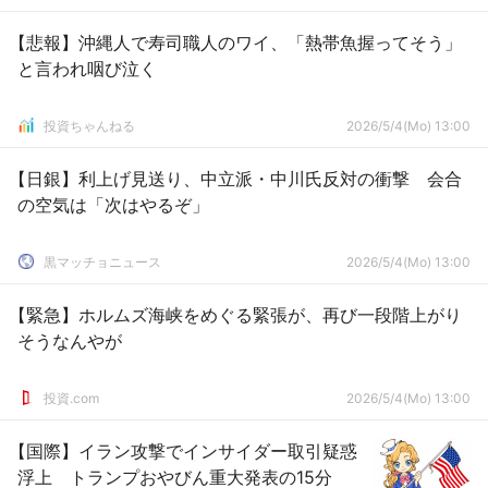
【悲報】沖縄人で寿司職人のワイ、「熱帯魚握ってそう」
と言われ咽び泣く
投資ちゃんねる
2026/5/4(Mo) 13:00
【日銀】利上げ見送り、中立派・中川氏反対の衝撃 会合
の空気は「次はやるぞ」
黒マッチョニュース
2026/5/4(Mo) 13:00
【緊急】ホルムズ海峡をめぐる緊張が、再び一段階上がり
そうなんやが
投資.com
2026/5/4(Mo) 13:00
【国際】イラン攻撃でインサイダー取引疑惑
浮上 トランプおやびん重大発表の15分