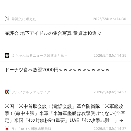
常識的に考えた
2026/5/4(Mo) 14:30
品評会 地下アイドルの集合写真 童貞は10選ぶ
２ちゃんねるニュース超速まとめ＋
2026/5/4(Mo) 14:29
ドーナツ食べ放題2000円ｗｗｗｗｗｗｗｗｗｗｗ
アルファルファモザイク
2026/5/4(Mo) 14:27
米国「米中首脳会談！(電話会談」革命防衛隊「米軍艦攻
撃！(命中主張」米軍「米海軍艦艇は攻撃受けてない(全否
定」米国「ｲﾗﾝ封鎖粉砕(重要」UAE「ｲﾗﾝ攻撃非難！」→
/)；｀ω´)＜国家総動員報
2026/5/4(Mo) 14:27