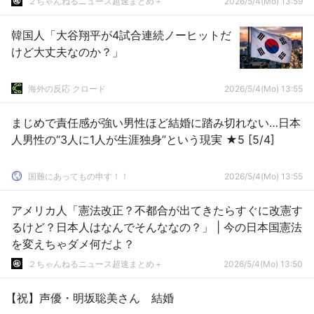
２ちゃんねるニュース超速まとめ＋
2026/5/4(Mo) 13:59
韓国人「大谷翔平が4試合連続ノーヒットだ
けど大丈夫なのか？」
海外の反応 クロード
2026/5/4(Mo) 13:55
まじめで責任感が強い男性ほど結婚に踏み切れない…日本
人男性の“3人に1人が生涯独身”という現実 ★5 [5/4]
国難にあってもの申す！！
2026/5/4(Mo) 13:55
アメリカ人「憲法改正？不都合が出てきたらすぐに改憲す
るけど？日本人はなんでそんななの？」 | 今の日本国憲法
を変えちゃダメ何だよ？
２ちゃんねるニュース超速まとめ＋
2026/5/4(Mo) 13:50
【祝】声優・明坂聡美さん 結婚