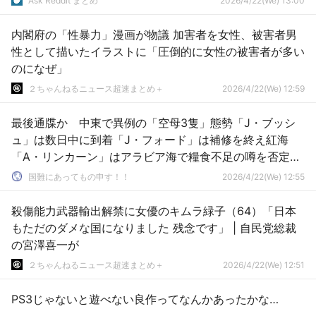
Ask Reddit まとめ
2026/4/22(We) 13:00
内閣府の「性暴力」漫画が物議 加害者を女性、被害者男
性として描いたイラストに「圧倒的に女性の被害者が多い
のになぜ」
２ちゃんねるニュース超速まとめ＋
2026/4/22(We) 12:59
最後通牒か 中東で異例の「空母3隻」態勢「J・ブッシ
ュ」は数日中に到着「J・フォード」は補修を終え紅海
「A・リンカーン」はアラビア海で糧食不足の噂を否定
[4/22]
国難にあってもの申す！！
2026/4/22(We) 12:55
殺傷能力武器輸出解禁に女優のキムラ緑子（64）「日本
もただのダメな国になりました 残念です」 | 自民党総裁
の宮澤喜一が
２ちゃんねるニュース超速まとめ＋
2026/4/22(We) 12:51
PS3じゃないと遊べない良作ってなんかあったかな…