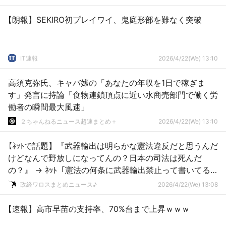
【朗報】SEKIRO初プレイワイ、鬼庭形部を難なく突破
IT速報
2026/4/22(We) 13:10
高須克弥氏、キャバ嬢の「あなたの年収を1日で稼ぎま
す」発言に持論「食物連鎖頂点に近い水商売部門で働く労
働者の瞬間最大風速」
２ちゃんねるニュース超速まとめ＋
2026/4/22(We) 13:10
【ﾈｯﾄで話題】『武器輸出は明らかな憲法違反だと思うんだ
けどなんで野放しになってんの？日本の司法は死んだ
の？』 → ﾈｯﾄ「憲法の何条に武器輸出禁止って書いてる
の？」
政経ワロスまとめニュース♪
2026/4/22(We) 13:08
【速報】高市早苗の支持率、70%台まで上昇ｗｗｗ