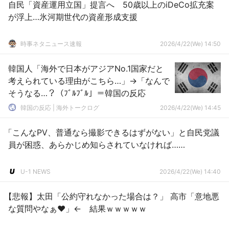
自民「資産運用立国」提言へ 50歳以上のiDeCo拡充案
が浮上…氷河期世代の資産形成支援
時事ネタニュース速報
2026/4/22(We) 14:50
韓国人「海外で日本がアジアNo.1国家だと
考えられている理由がこちら…」→「なんで
そうなる…？（ﾌﾞﾙﾌﾞﾙ」＝韓国の反応
韓国の反応 | 海外トークログ
2026/4/22(We) 14:45
「こんなPV、普通なら撮影できるはずがない」と自民党議
員が困惑、あらかじめ知らされていなければ……
U-1 NEWS
2026/4/22(We) 14:40
【悲報】太田「公約守れなかった場合は？」 高市「意地悪
な質問やなぁ♥」← 結果ｗｗｗｗｗ