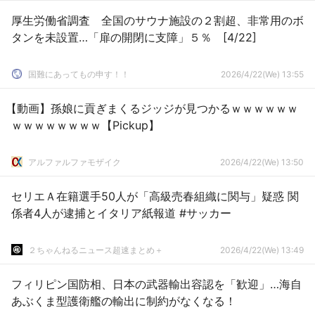
厚生労働省調査 全国のサウナ施設の２割超、非常用のボ
タンを未設置…「扉の開閉に支障」５％ [4/22]
国難にあってもの申す！！
2026/4/22(We) 13:55
【動画】孫娘に貢ぎまくるジッジが見つかるｗｗｗｗｗｗ
ｗｗｗｗｗｗｗｗ【Pickup】
アルファルファモザイク
2026/4/22(We) 13:50
セリエＡ在籍選手50人が「高級売春組織に関与」疑惑 関
係者4人が逮捕とイタリア紙報道 #サッカー
２ちゃんねるニュース超速まとめ＋
2026/4/22(We) 13:49
フィリピン国防相、日本の武器輸出容認を「歓迎」…海自
あぶくま型護衛艦の輸出に制約がなくなる！