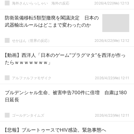
海外さんいらっしゃい 海外の反応
2026/4/22(We) 12:13
防衛装備移転5類型撤廃を閣議決定 日本の
武器輸出ルールはどこまで変わったのか
せかはん（世界の反応）
2026/4/22(We) 12:12
【動画】西洋人「日本のゲーム”プラグマタ”を西洋が作っ
たらｗｗｗｗｗｗｗ」
アルファルファモザイク
2026/4/22(We) 12:11
プルデンシャル生命、被害申告700件に倍増 自粛は180
日延長
ゴールデンタイムズ
2026/4/22(We) 12:11
【悲報】ブルートゥースでHIV感染。緊急事態へ