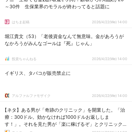
～30件 生保業界のモラルが終わってると話題に
はちま起稿
2026/4/22(We) 14:00
堀江貴文（53）「老後資金なんて無意味。金があろうが
なかろうがみんなゴールは『死』じゃん」
投資ちゃんねる
2026/4/22(We) 14:00
イギリス、タバコが販売禁止に
アルファルファモザイク
2026/4/22(We) 14:00
【ネタ】ある男が「奇跡のクリニック」を開業した。「治
療：300ドル。効かなければ1000ドルお返ししま
す！」。それを見た男が「楽に稼げるぞ」とクリニックを
訪れるが…