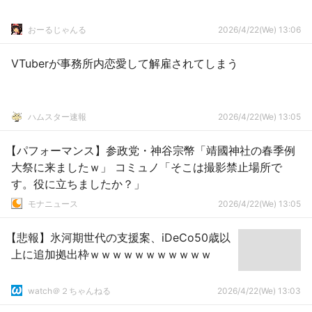
おーるじゃんる
2026/4/22(We) 13:06
VTuberが事務所内恋愛して解雇されてしまう
ハムスター速報
2026/4/22(We) 13:05
【パフォーマンス】参政党・神谷宗幣「靖國神社の春季例
大祭に来ましたｗ」 コミュノ「そこは撮影禁止場所で
す。役に立ちましたか？」
モナニュース
2026/4/22(We) 13:05
【悲報】氷河期世代の支援案、iDeCo50歳以
上に追加拠出枠ｗｗｗｗｗｗｗｗｗｗｗ
watch＠２ちゃんねる
2026/4/22(We) 13:03