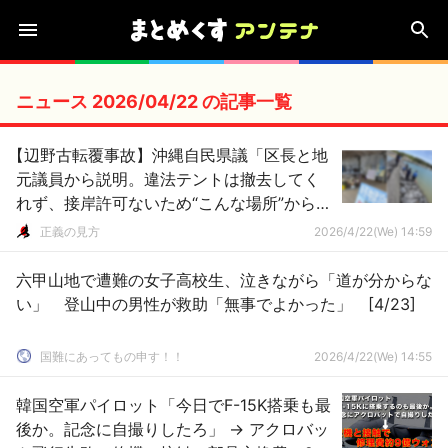
ニュース 2026/04/22 の記事一覧
【辺野古転覆事故】沖縄自民県議「区長と地
元議員から説明。違法テントは撤去してく
れず、接岸許可ないため“こんな場所”から乗
せていたとのこと」→衝撃の写真＆動画が
正義の見方
2026/4/22(We) 14:59
こちら
六甲山地で遭難の女子高校生、泣きながら「道が分からな
い」 登山中の男性が救助「無事でよかった」 [4/23]
国難にあってもの申す！！
2026/4/22(We) 14:55
韓国空軍パイロット「今日でF-15K搭乗も最
後か。記念に自撮りしたろ」 → アクロバッ