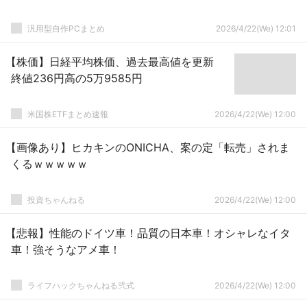
汎用型自作PCまとめ
2026/4/22(We) 12:01
【株価】日経平均株価、過去最高値を更新
終値236円高の5万9585円
米国株ETFまとめ速報
2026/4/22(We) 12:00
【画像あり】ヒカキンのONICHA、案の定「転売」されま
くるｗｗｗｗｗ
投資ちゃんねる
2026/4/22(We) 12:00
【悲報】性能のドイツ車！品質の日本車！オシャレなイタ
車！強そうなアメ車！
ライフハックちゃんねる弐式
2026/4/22(We) 12:00