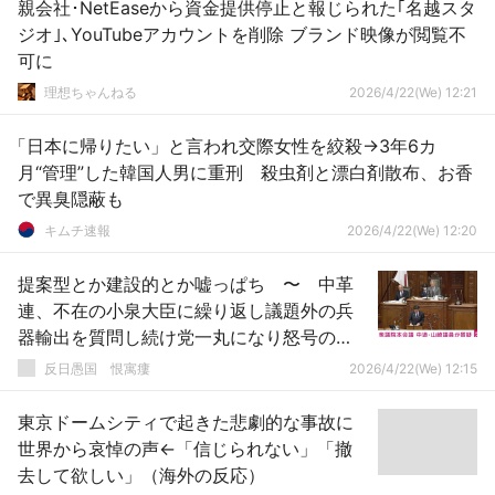
親会社･NetEaseから資金提供停止と報じられた｢名越スタ
ジオ｣､YouTubeアカウントを削除 ブランド映像が閲覧不
可に
理想ちゃんねる
2026/4/22(We) 12:21
「日本に帰りたい」と言われ交際女性を絞殺→3年6カ
月“管理”した韓国人男に重刑 殺虫剤と漂白剤散布、お香
で異臭隠蔽も
キムチ速報
2026/4/22(We) 12:20
提案型とか建設的とか嘘っぱち 〜 中革
連、不在の小泉大臣に繰り返し議題外の兵
器輸出を質問し続け党一丸になり怒号の
嵐 特別学級かよ
反日愚国 恨寓瘻
2026/4/22(We) 12:15
東京ドームシティで起きた悲劇的な事故に
世界から哀悼の声←「信じられない」「撤
去して欲しい」（海外の反応）