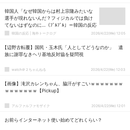
韓国人「なぜ韓国からは村上宗隆みたいな
選手が現れないんだ？フィジカルでは負け
てないはずなのに…（ﾌﾞﾙﾌﾞﾙ」＝韓国の反応
韓国の反応 | 海外トークログ
2026/4/22(We) 12:05
【辺野古転覆】国民・玉木氏「人としてどうなのか」 遺
族に謝罪なきヘリ基地反対協を疑問視
watch＠２ちゃんねる
2026/4/22(We) 12:03
【画像】滝沢カレンちゃん、脇汗がすごいｗｗｗｗｗｗｗ
ｗｗｗｗｗｗｗ【Pickup】
アルファルファモザイク
2026/4/22(We) 12:01
お前らインターネット使い始めてどれくらい？