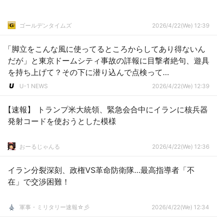
ゴールデンタイムズ
2026/4/22(We) 12:39
「脚立をこんな風に使ってるところからしてあり得ないん
だが」と東京ドームシティ事故の詳報に目撃者絶句、遊具
を持ち上げて？その下に潜り込んで点検って…
U-1 NEWS
2026/4/22(We) 12:39
【速報】 トランプ米大統領、緊急会合中にイランに核兵器
発射コードを使おうとした模様
おーるじゃんる
2026/4/22(We) 12:36
イラン分裂深刻、政権VS革命防衛隊…最高指導者「不
在」で交渉困難！
軍事・ミリタリー速報☆彡
2026/4/22(We) 12:34