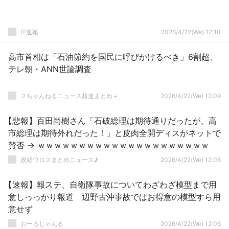
IT速報
2026/4/22(We) 12:10
高市首相は「石油節約を国民に呼びかけるべき」6割超、
テレ朝・ANN世論調査
２ちゃんねるニュース超速まとめ＋
2026/4/22(We) 12:09
【悲報】百田尚樹さん「石破総理は期待通りだったが、高
市総理は期待外れだった！」と皮肉全開ディスがネットで
賛否 → ｗｗｗｗｗｗｗｗｗｗｗｗｗｗｗｗｗｗｗｗｗ
政経ワロスまとめニュース♪
2026/4/22(We) 12:08
【速報】報ステ、自衛隊事故についてわざわざ模型まで用
意しっっかり報道 辺野古沖事故ではお得意の模型すら用
意せず
おーるじゃんる
2026/4/22(We) 12:06