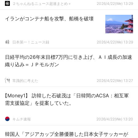
２ちゃんねるニュース超速まとめ＋
2026/4/22(We) 13:29
イランがコンテナ船を攻撃、船橋を破壊
日本第一！ニュース録
2026/4/22(We) 13:29
日経平均の26年末目標7万円に引き上げ、ＡＩ成長の加速
織り込み＝ＪＰモルガン
常識的に考えた
2026/4/22(We) 13:27
【Money1】 訪韓した石破茂は「日韓間のACSA：相互軍
需支援協定」を提案していた。
キムチ速報
2026/4/22(We) 13:20
韓国人「アジアカップ全勝優勝した日本女子サッカーが