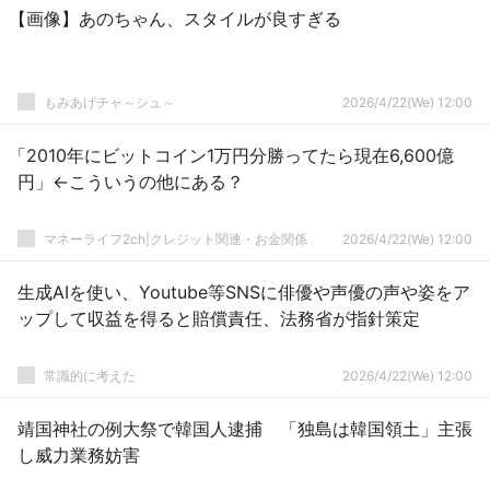
【画像】あのちゃん、スタイルが良すぎる
もみあげチャ～シュ～
2026/4/22(We) 12:00
「2010年にビットコイン1万円分勝ってたら現在6,600億
円」←こういうの他にある？
マネーライフ2ch|クレジット関連・お金関係
2026/4/22(We) 12:00
生成AIを使い、Youtube等SNSに俳優や声優の声や姿をア
ップして収益を得ると賠償責任、法務省が指針策定
常識的に考えた
2026/4/22(We) 12:00
靖国神社の例大祭で韓国人逮捕 「独島は韓国領土」主張
し威力業務妨害