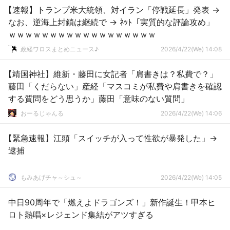
【速報】トランプ米大統領、対イラン「停戦延長」発表 →
なお、逆海上封鎖は継続で → ﾈｯﾄ「実質的な評論攻め」
ｗｗｗｗｗｗｗｗｗｗｗｗｗｗｗｗｗｗ
政経ワロスまとめニュース♪
2026/4/22(We) 14:08
【靖国神社】維新・藤田に女記者「肩書きは？私費で？」
藤田「くだらない」産経「マスコミが私費や肩書きを確認
する質問をどう思うか」藤田「意味のない質問」
おーるじゃんる
2026/4/22(We) 14:06
【緊急速報】江頭「スイッチが入って性欲が暴発した」→
逮捕
もみあげチャ～シュ～
2026/4/22(We) 14:05
中日90周年で「燃えよドラゴンズ！」新作誕生！甲本ヒ
ロト熱唱×レジェンド集結がアツすぎる