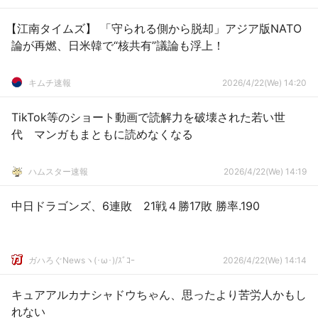
【江南タイムズ】 「守られる側から脱却」アジア版NATO
論が再燃、日米韓で“核共有”議論も浮上！
キムチ速報
2026/4/22(We) 14:20
TikTok等のショート動画で読解力を破壊された若い世
代 マンガもまともに読めなくなる
ハムスター速報
2026/4/22(We) 14:19
中日ドラゴンズ、6連敗 21戦４勝17敗 勝率.190
ガハろぐNewsヽ(･ω･)/ｽﾞｺｰ
2026/4/22(We) 14:14
キュアアルカナシャドウちゃん、思ったより苦労人かもし
れない