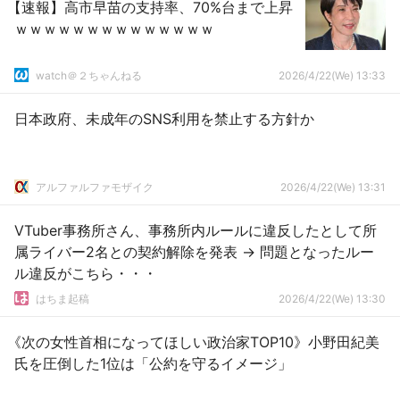
【速報】高市早苗の支持率、70%台まで上昇
ｗｗｗｗｗｗｗｗｗｗｗｗｗｗ
watch＠２ちゃんねる
2026/4/22(We) 13:33
日本政府、未成年のSNS利用を禁止する方針か
アルファルファモザイク
2026/4/22(We) 13:31
VTuber事務所さん、事務所内ルールに違反したとして所
属ライバー2名との契約解除を発表 → 問題となったルー
ル違反がこちら・・・
はちま起稿
2026/4/22(We) 13:30
《次の女性首相になってほしい政治家TOP10》小野田紀美
氏を圧倒した1位は「公約を守るイメージ」