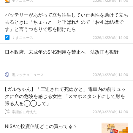
モナニュース
2026/4/22(We) 14:00
バッテリーがあがって立ち往生していた男性を助けて立ち
去るときに「ちょっと」と呼ばれたので「お礼は結構で
す」と言うつもりで窓を開けたら
くまニュース
2026/4/22(We) 14:00
日本政府、未成年のSNS利用を禁止へ 法改正も視野
黒マッチョニュース
2026/4/22(We) 14:00
【ガルちゃん】「圧迫されて死ぬかと」電車内の前リュッ
クに命の危険を感じる女性 「スマホスタンドにして肘を
張る人を◯◯して」
常識的に考えた
2026/4/22(We) 14:00
NISAで投資信託どこの買ってる？