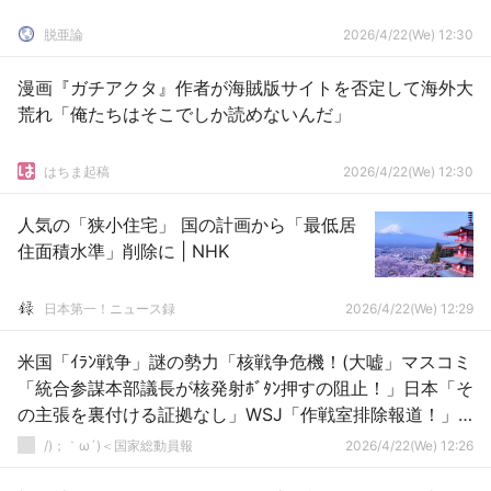
脱亜論
2026/4/22(We) 12:30
漫画『ガチアクタ』作者が海賊版サイトを否定して海外大
荒れ「俺たちはそこでしか読めないんだ」
はちま起稿
2026/4/22(We) 12:30
人気の「狭小住宅」 国の計画から「最低居
住面積水準」削除に | NHK
日本第一！ニュース録
2026/4/22(We) 12:29
米国「ｲﾗﾝ戦争」謎の勢力「核戦争危機！(大嘘」マスコミ
「統合参謀本部議長が核発射ﾎﾞﾀﾝ押すの阻止！」日本「そ
の主張を裏付ける証拠なし」WSJ「作戦室排除報道！」
→
/)；｀ω´)＜国家総動員報
2026/4/22(We) 12:26