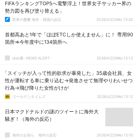
FIFAランキングTOP5へ電撃浮上！世界女子サッカー界の
勢力図を再び塗り替える」
世界の憂鬱 海外・韓国の反応
2026/4/22(We) 13:20
首都高あと1年で「ほぼETCしか使えません」に！ 専用90
箇所⇒今年度中に134箇所へ
ゆめ痛 -NEWS ALERT-
2026/4/22(We) 13:13
「スイッチが入って性的欲求が暴発した」35歳会社員、女
性が運転する車に乗り込む→発進させて無理やりわいせつ
行為→飛び降りた女性がけが
ゴールデンタイムズ
2026/4/22(We) 13:12
日本マクドナルドの謎のツイートに海外大
騒ぎ！（海外の反応）
海外のお前ら 海外の反応
2026/4/22(We) 13:10