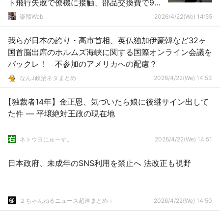
ト飛行失敗で僚機に接触、部品交換費で9億
ウォンの損害
楽韓Web
2026/4/22(We) 14:55
我らが日本の誇り・高市首相、英仏独加伊豪韓など32ヶ
国首脳出席のホルムズ海峡に関する国際オンライン会議を
バックレ！ 不参加のアメリカへの配慮？
なんJ政治ネタまとめ
2026/4/22(We) 14:53
【独裁者14年】金正恩、気づいたら娘に後継サイン出して
た件 — 平壌絶対王政の現在地
ネトウヨにゅーす。
2026/4/22(We) 14:51
日本政府、未成年のSNS利用を禁止へ 法改正も視野
２ちゃんねるニュース超速まとめ＋
2026/4/22(We) 14:50