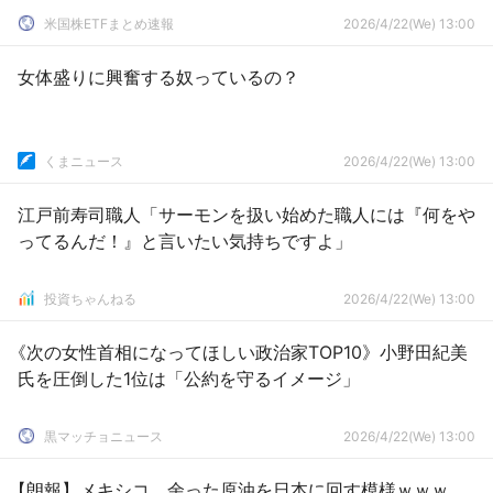
米国株ETFまとめ速報
2026/4/22(We) 13:00
女体盛りに興奮する奴っているの？
くまニュース
2026/4/22(We) 13:00
江戸前寿司職人「サーモンを扱い始めた職人には『何をや
ってるんだ！』と言いたい気持ちですよ」
投資ちゃんねる
2026/4/22(We) 13:00
《次の女性首相になってほしい政治家TOP10》小野田紀美
氏を圧倒した1位は「公約を守るイメージ」
黒マッチョニュース
2026/4/22(We) 13:00
【朗報】メキシコ、余った原油を日本に回す模様ｗｗｗ