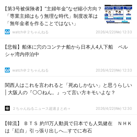
【第3号被保険者】“主婦年金”なぜ縮小方向？
「専業主婦はもう無理な時代」制度改革は
「無年金者を作ることではない」
watch＠２ちゃんねる
2026/4/22(We) 12:33
【悲報】船体に穴のコンテナ船から日本人4人下船 ペル
シャ湾内停泊中
watch＠２ちゃんねる
2026/4/22(We) 12:33
関西人はこれを言われると「死ぬしかない」と思うらしい
| 大阪人の『⚪⚪ねん。』って言い方キモいよな？
２ちゃんねるニュース超速まとめ＋
2026/4/22(We) 12:30
【韓流】 ＢＴＳ 約11万人動員で日本でも人気健在 ＮＨＫ
は「紅白」引っ張り出しへ…すでに布石