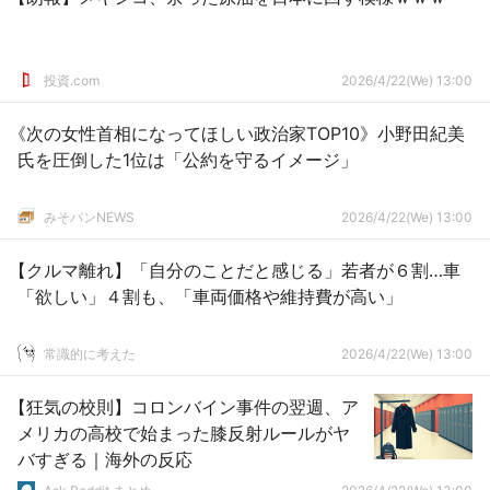
投資.com
2026/4/22(We) 13:00
《次の女性首相になってほしい政治家TOP10》小野田紀美
氏を圧倒した1位は「公約を守るイメージ」
みそパンNEWS
2026/4/22(We) 13:00
【クルマ離れ】「自分のことだと感じる」若者が６割…車
「欲しい」４割も、「車両価格や維持費が高い」
常識的に考えた
2026/4/22(We) 13:00
【狂気の校則】コロンバイン事件の翌週、ア
メリカの高校で始まった膝反射ルールがヤ
バすぎる｜海外の反応