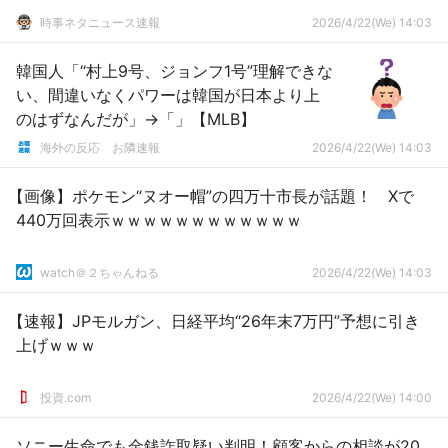
時事ネタニュース速報
2026/4/22(We) 14:03
韓国人「“村上9号、ジョンフ1号”理解できな
い、間違いなくパワーは韓国が日本より上
のはずなんだが」→「」【MLB】
海外の反応 お隣速報
2026/4/22(We) 14:03
【画像】ポケモン“ヌオー帽”の四万十市長が話題！ Xで
440万回表示ｗｗｗｗｗｗｗｗｗｗｗｗ
watch＠２ちゃんねる
2026/4/22(We) 14:03
【速報】JPモルガン、日経平均“26年末7万円”予想に引き
上げｗｗｗ
投資.com
2026/4/22(We) 14:00
ソニー生命でも金銭詐取疑い判明！顧客からの相談が20