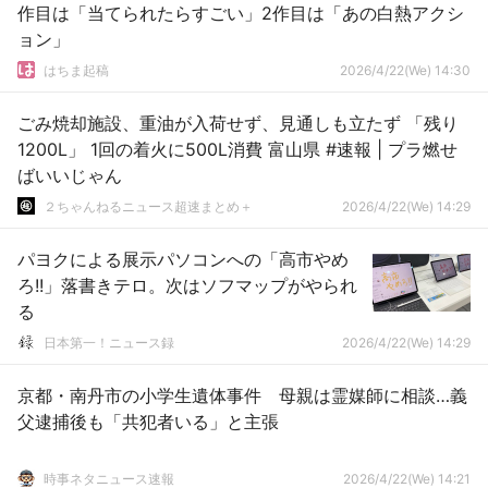
作目は「当てられたらすごい」2作目は「あの白熱アクシ
ョン」
はちま起稿
2026/4/22(We) 14:30
ごみ焼却施設、重油が入荷せず、見通しも立たず 「残り
1200L」 1回の着火に500L消費 富山県 #速報 | プラ燃せ
ばいいじゃん
２ちゃんねるニュース超速まとめ＋
2026/4/22(We) 14:29
パヨクによる展示パソコンへの「高市やめ
ろ!!」落書きテロ。次はソフマップがやられ
る
日本第一！ニュース録
2026/4/22(We) 14:29
京都・南丹市の小学生遺体事件 母親は霊媒師に相談…義
父逮捕後も「共犯者いる」と主張
時事ネタニュース速報
2026/4/22(We) 14:21