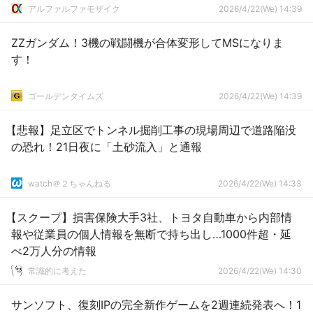
アルファルファモザイク
2026/4/22(We) 14:39
ZZガンダム！3機の戦闘機が合体変形してMSになりま
す！
ゴールデンタイムズ
2026/4/22(We) 14:39
【悲報】足立区でトンネル掘削工事の現場周辺で道路陥没
の恐れ！21日夜に「土砂流入」と通報
watch＠２ちゃんねる
2026/4/22(We) 14:33
【スクープ】損害保険大手3社、トヨタ自動車から内部情
報や従業員の個人情報を無断で持ち出し…1000件超・延
べ2万人分の情報
常識的に考えた
2026/4/22(We) 14:30
サンソフト、復刻IPの完全新作ゲームを2週連続発表へ！1