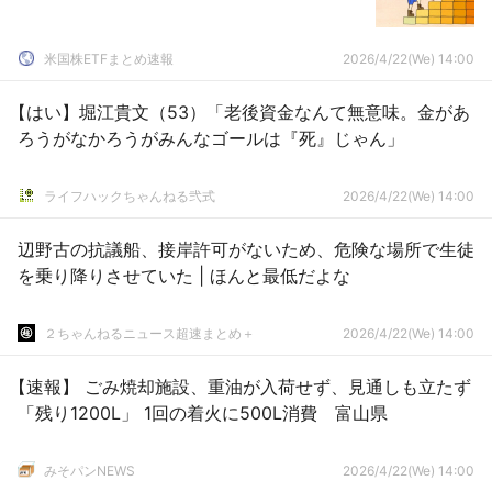
米国株ETFまとめ速報
2026/4/22(We) 14:00
【はい】堀江貴文（53）「老後資金なんて無意味。金があ
ろうがなかろうがみんなゴールは『死』じゃん」
ライフハックちゃんねる弐式
2026/4/22(We) 14:00
辺野古の抗議船、接岸許可がないため、危険な場所で生徒
を乗り降りさせていた | ほんと最低だよな
２ちゃんねるニュース超速まとめ＋
2026/4/22(We) 14:00
【速報】 ごみ焼却施設、重油が入荷せず、見通しも立たず
「残り1200L」 1回の着火に500L消費 富山県
みそパンNEWS
2026/4/22(We) 14:00