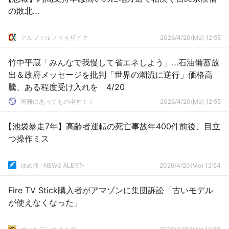
の敗北…
アルファルファモザイク
2026/4/20(Mo) 12:55
竹中平蔵「みんなで我慢して省エネしよう」…石油備蓄放
出＆政府メッセージを批判「世界の潮流に逆行」価格高
騰、ある程度受け入れを 4/20
国難にあってもの申す！！
2026/4/20(Mo) 12:55
【池袋暴走7年】高齢者運転の死亡事故年400件前後、目立
つ操作ミス
ゆめ痛 -NEWS ALERT-
2026/4/20(Mo) 12:54
Fire TV Stick購入者がアマゾンに集団訴訟「古いモデル
が使えなくなった」