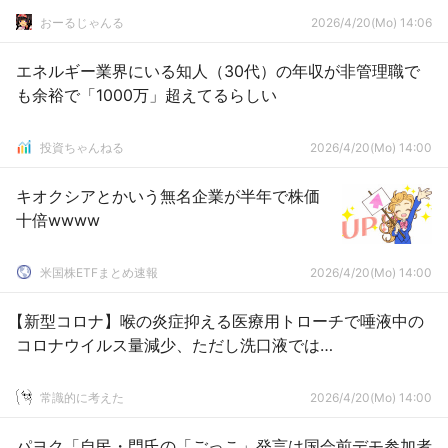
おーるじゃんる
2026/4/20(Mo) 14:06
エネルギー業界にいる知人（30代）の年収が非管理職で
も余裕で「1000万」超えてるらしい
投資ちゃんねる
2026/4/20(Mo) 14:00
キオクシアとかいう無名企業が半年で株価
十倍wwww
米国株ETFまとめ速報
2026/4/20(Mo) 14:00
【新型コロナ】喉の炎症抑える医療用トローチで唾液中の
コロナウイルス量減少、ただし洗口液では…
常識的に考えた
2026/4/20(Mo) 14:00
パヨク「自民・門氏の「ごっこ」発言は国会前デモ参加者