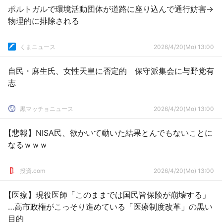
ポルトガルで環境活動団体が道路に座り込んで通行妨害→
物理的に排除される
くまニュース
2026/4/20(Mo) 13:00
自民・麻生氏、女性天皇に否定的 保守派集会に与野党有
志
黒マッチョニュース
2026/4/20(Mo) 13:00
【悲報】NISA民、欲かいて動いた結果とんでもないことに
なるｗｗｗ
投資.com
2026/4/20(Mo) 13:00
【医療】現役医師「このままでは国民皆保険が崩壊する」
…高市政権がこっそり進めている「医療制度改革」の黒い
目的