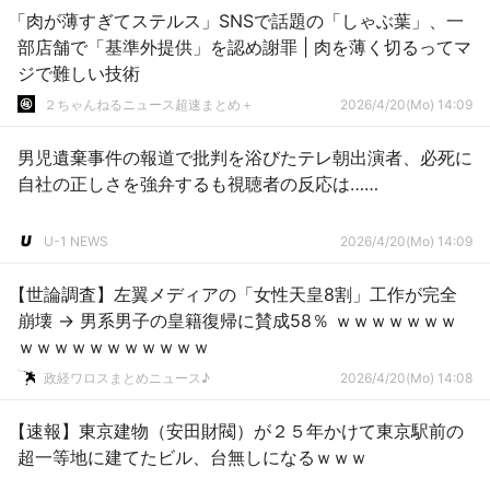
「肉が薄すぎてステルス」SNSで話題の「しゃぶ葉」、一
部店舗で「基準外提供」を認め謝罪 | 肉を薄く切るってマ
ジで難しい技術
２ちゃんねるニュース超速まとめ＋
2026/4/20(Mo) 14:09
男児遺棄事件の報道で批判を浴びたテレ朝出演者、必死に
自社の正しさを強弁するも視聴者の反応は……
U-1 NEWS
2026/4/20(Mo) 14:09
【世論調査】左翼メディアの「女性天皇8割」工作が完全
崩壊 → 男系男子の皇籍復帰に賛成58％ ｗｗｗｗｗｗｗ
ｗｗｗｗｗｗｗｗｗｗｗ
政経ワロスまとめニュース♪
2026/4/20(Mo) 14:08
【速報】東京建物（安田財閥）が２５年かけて東京駅前の
超一等地に建てたビル、台無しになるｗｗｗ