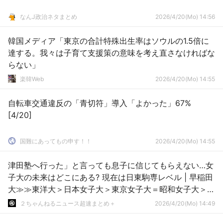
なんJ政治ネタまとめ
2026/4/20(Mo) 14:56
韓国メディア「東京の合計特殊出生率はソウルの1.5倍に
達する。我々は子育て支援策の意味を考え直さなければな
らない」
楽韓Web
2026/4/20(Mo) 14:55
自転車交通違反の「青切符」導入「よかった」67%
[4/20]
国難にあってもの申す！！
2026/4/20(Mo) 14:55
津田塾へ行った」と言っても息子に信じてもらえない…女
子大の未来はどこにある? 現在は日東駒専レベル | 早稲田
大≫≫東洋大＞日本女子大＞東京女子大＝昭和女子大＞津
田塾大
２ちゃんねるニュース超速まとめ＋
2026/4/20(Mo) 14:49