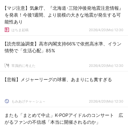
【マジ注意】気象庁、『北海道･三陸沖後発地震注意情報』
を発表！今後1週間、より規模の大きな地震が発生する可
能性あり
はちま起稿
2026/4/20(Mo) 12:30
【読売世論調査】高市内閣支持66%で依然高水準、イラン
情勢で「生活心配」85%
常識的に考えた
2026/4/20(Mo) 12:30
【悲報】メジャーリーグの球審、あまりにも糞すぎる
もみあげチャ～シュ～
2026/4/20(Mo) 12:30
またも「まとめて中止」K-POPアイドルのコンサート 広
がるファンの不信感「本当に開催されるのか」