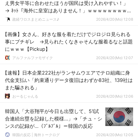
え男女平等に合わせたほうが国民は受け入れやすい！」
→ ﾈｯﾄ「海外に皇室はありません！」ｗｗｗｗｗｗｗｗｗ
ｗｗ
政経ワロスまとめニュース♪
2026/4/20(Mo) 12:08
【画像】女さん、好きな服を着ただけでジロジロ見られる
事にブチギレ →見られたくなきゃそんな服着るなと話題
にｗｗｗ【Pickup】
アルファルファモザイク
2026/4/20(Mo) 12:07
【速報】日本企業222社がランサムウエアでテロ組織に身
代金支払い「約束通りデータ復旧はわずか83社、139社は
また騙される」
おーるじゃんる
2026/4/20(Mo) 12:06
韓国人「大谷翔平が今日も出塁して、51試
合連続出塁を記録した模様…」→「チュ・シ
ンスの記録が…（ﾌﾞﾙﾌﾞﾙ」＝韓国の反応
韓国の反応 | 海外トークログ
2026/4/20(Mo) 12:05