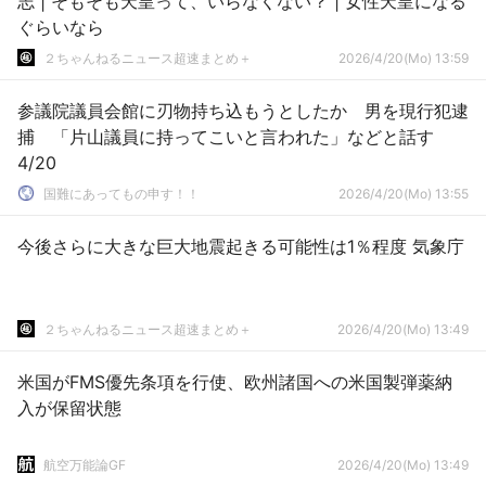
志 | そもそも天皇って、いらなくない？ | 女性天皇になる
ぐらいなら
２ちゃんねるニュース超速まとめ＋
2026/4/20(Mo) 13:59
参議院議員会館に刃物持ち込もうとしたか 男を現行犯逮
捕 「片山議員に持ってこいと言われた」などと話す
4/20
国難にあってもの申す！！
2026/4/20(Mo) 13:55
今後さらに大きな巨大地震起きる可能性は1％程度 気象庁
２ちゃんねるニュース超速まとめ＋
2026/4/20(Mo) 13:49
米国がFMS優先条項を行使、欧州諸国への米国製弾薬納
入が保留状態
航空万能論GF
2026/4/20(Mo) 13:49