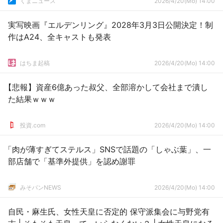
くまニュース
2026/4/20(Mo) 14:00
実写映画『エルデンリング』2028年3月3日公開決定！制
作はA24、全キャストも発表
はちま起稿
2026/4/20(Mo) 14:00
【悲報】資産6億あった叔父、全部溶かして会社まで潰し
た結果ｗｗｗ
投資.com
2026/4/20(Mo) 14:00
「肉が薄すぎてステルス」SNSで話題の「しゃぶ葉」、一
部店舗で「基準外提供」を認め謝罪
みそパンNEWS
2026/4/20(Mo) 14:00
自民・麻生氏、女性天皇に否定的 保守派集会に与野党有