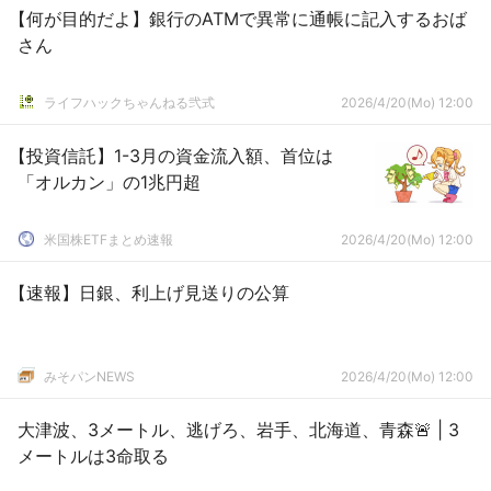
【何が目的だよ】銀行のATMで異常に通帳に記入するおば
さん
ライフハックちゃんねる弐式
2026/4/20(Mo) 12:00
【投資信託】1-3月の資金流入額、首位は
「オルカン」の1兆円超
米国株ETFまとめ速報
2026/4/20(Mo) 12:00
【速報】日銀、利上げ見送りの公算
みそパンNEWS
2026/4/20(Mo) 12:00
大津波、3メートル、逃げろ、岩手、北海道、青森🚨 | 3
メートルは3命取る