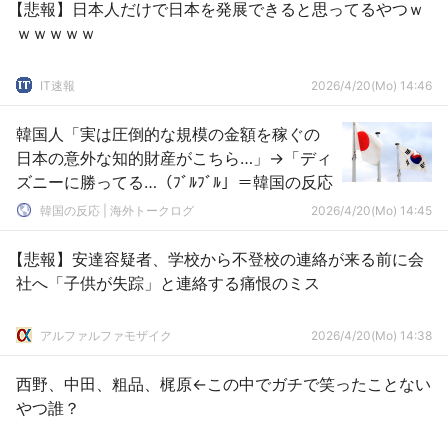
【悲報】日本人だけで日本を発展できると思ってるやつｗ
ｗｗｗｗｗ
IT速報
2026/4/20(Mo) 14:46
韓国人「実は圧倒的な規模の金額を稼ぐの
日本の意外な知的財産がこちら…」→「ディ
ズニーに勝ってる…（ﾌﾞﾙﾌﾞﾙ」＝韓国の反応
韓国の反応 | 海外トークログ
2026/4/20(Mo) 14:45
【悲報】安達容疑者、学校から不登校の連絡が来る前に会
社へ「子供が失踪」と連絡する痛恨のミス
アルファルファモザイク
2026/4/20(Mo) 14:38
西野、中田、粗品、梶原←この中でガチで笑ったことない
やつ誰？