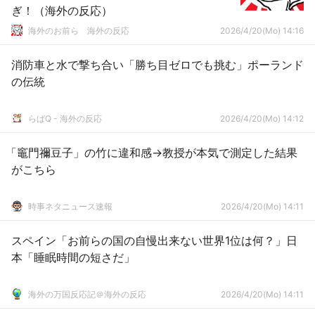
ぎ！（海外の反応）
海外のお前ら 海外の反応
2026/4/20(Mo) 14:16
消防車と水で撃ち合い「勝ち目ゼロでも挑む」ポーランド
の伝統
らばQ - 海外の反応
2026/4/20(Mo) 14:12
「竈門禰豆子」の竹に違和感→教授が本気で測定した結果
がこちら
時事ネタニュース速報
2026/4/20(Mo) 14:11
スペイン「お前らの国の自慢出来ない世界1位は何？」日
本「睡眠時間の短さだ」
海外の万国反応記＠海外の反応
2026/4/20(Mo) 14:11