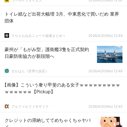
ゴールデンタイムズ
2026/4/20(Mo) 12:50
トイレ紙など出荷大幅増 3月、中東悪化で買いだめ 業界
団体
２ちゃんねるニュース超速まとめ＋
2026/4/20(Mo) 12:49
豪州が「もがみ型」護衛艦3隻を正式契約
日豪防衛協力が新段階へ
せかはん（世界の反応）
2026/4/20(Mo) 12:48
【画像】こういう奢り甲斐のある女子ｗｗｗｗｗｗｗｗｗ
ｗｗｗｗｗｗ【Pickup】
アルファルファモザイク
2026/4/20(Mo) 12:45
クレジットの滞納しててめちゃくちゃヤバ