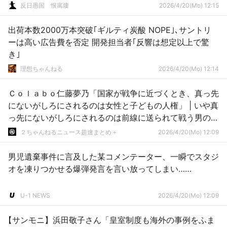
反日愚国 恨寓瘻
2026/4/20(Mo) 12:15
出荷本数2000万本突破｢ギルティ炭酸 NOPE｣､サントリ
ーは高い広告費を否定 開発担当者｢反響は想定以上で驚
き｣
理想ちゃんねる
2026/4/20(Mo) 12:14
Ｃｏｌａｂｏ仁藤夢乃「国家が戦争に近づくとき、真っ先
にないがしろにされるのは女性と子どもの人権」 | いや真
っ先にないがしろにされるのは前線に送られて戦う男の人
権
２ちゃんねるニュース超速まとめ＋
2026/4/20(Mo) 12:09
男児遺棄事件に言及した某コメンテーター、一瞬でスタジ
オを凍りつかせる爆弾発言を言い放ってしまい……
U-1 NEWS
2026/4/20(Mo) 12:09
【サンモニ】浜田敬子さん「皇室制度も海外の事例をふま