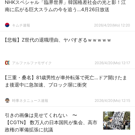
NHKスペシャル「臨界世界」韓国格差社会の光と影！江
南に広がる巨大スラムの今を追う…4月26日放送
キムチ速報
2026/4/20(Mo) 12:20
【悲報】Z世代の退職理由、ヤバすぎるｗｗｗｗｗ
アルファルファモザイク
2026/4/20(Mo) 12:17
【三重・桑名】81歳男性が車外転落で死亡…ドア開けたま
ま後退中に急加速、ブロック塀に衝突
時事ネタニュース速報
2026/4/20(Mo) 12:15
引きの画像は見せてくれない 〜
【CGTN】 数万人の日本国民が集会、高市
政権の軍備拡張に抗議