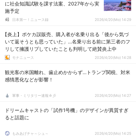
に社会知識試験を課す法案、2027年から実
施予定
日本第一！ニュース録
2026/4/20(Mo) 14:29
【炎上】ポケカ誤販売、購入者が名乗り出る「後から気づ
いて返そうとも思っていた」…名乗り出る前に第三者のフ
リして擁護リプしていたことも判明して絶賛炎上中
モナニュース
2026/4/20(Mo) 14:28
観光客の米国離れ、歯止めかからず…トランプ関税、対米
感情悪化などが影響！
軍事・ミリタリー速報☆彡
2026/4/20(Mo) 14:27
ドリームキャストの「試作1号機」のデザインが異質すぎ
ると話題に
もみあげチャ～シュ～
2026/4/20(Mo) 14:25