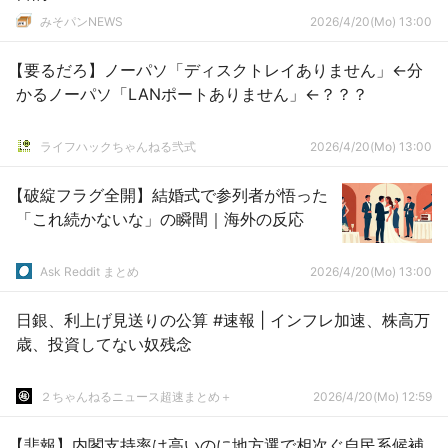
みそパンNEWS
2026/4/20(Mo) 13:00
【要るだろ】ノーパソ「ディスクトレイありません」←分
かるノーパソ「LANポートありません」←？？？
ライフハックちゃんねる弐式
2026/4/20(Mo) 13:00
【破綻フラグ全開】結婚式で参列者が悟った
「これ続かないな」の瞬間｜海外の反応
Ask Reddit まとめ
2026/4/20(Mo) 13:00
日銀、利上げ見送りの公算 #速報 | インフレ加速、株高万
歳、投資してない奴残念
２ちゃんねるニュース超速まとめ＋
2026/4/20(Mo) 12:59
【悲報】内閣支持率は高いのに地方選で相次ぐ自民系候補