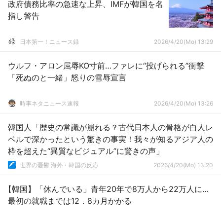
政府債務比率の急速な上昇、IMFが韓国を名
指し警告
日本第一！ニュース録
2026/4/20(Mo) 13:29
ウルフ・アロン屈辱KO寸前…ファレに“投げられる”衝撃
「死ぬのと一緒」怒りの雪辱宣言
時事ネタニュース速報
2026/4/20(Mo) 13:26
韓国人「歴史の常識が崩れる？古代日本人の骨格が白人レ
ベルで深かったという驚きの事実！我々が知るアジア人の
枠を超えた“異質なビジュアル”に驚きの声」
世界の憂鬱 海外・韓国の反応
2026/4/20(Mo) 13:20
【韓国】「休んでいる」青年20年で8万人から22万人に…
最初の就職までは12．8カ月かかる