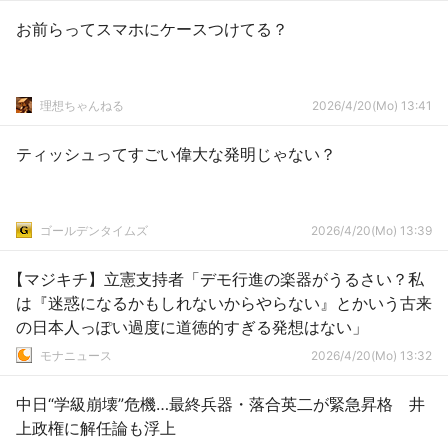
お前らってスマホにケースつけてる？
理想ちゃんねる
2026/4/20(Mo) 13:41
ティッシュってすごい偉大な発明じゃない？
ゴールデンタイムズ
2026/4/20(Mo) 13:39
【マジキチ】立憲支持者「デモ行進の楽器がうるさい？私
は『迷惑になるかもしれないからやらない』とかいう古来
の日本人っぽい過度に道徳的すぎる発想はない」
モナニュース
2026/4/20(Mo) 13:32
中日“学級崩壊”危機…最終兵器・落合英二が緊急昇格 井
上政権に解任論も浮上