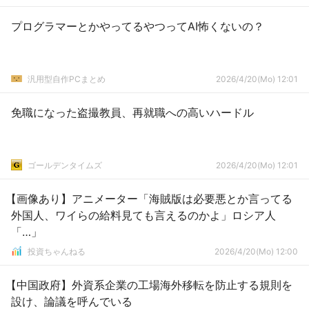
プログラマーとかやってるやつってAI怖くないの？
汎用型自作PCまとめ
2026/4/20(Mo) 12:01
免職になった盗撮教員、再就職への高いハードル
ゴールデンタイムズ
2026/4/20(Mo) 12:01
【画像あり】アニメーター「海賊版は必要悪とか言ってる
外国人、ワイらの給料見ても言えるのかよ」ロシア人
「…」
投資ちゃんねる
2026/4/20(Mo) 12:00
【中国政府】外資系企業の工場海外移転を防止する規則を
設け、論議を呼んでいる