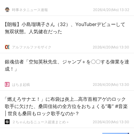
時事ネタニュース速報
2026/4/20(Mo) 13:32
【朗報】小島瑠璃子さん（32）、YouTuberデビューして
無双状態。人気健在だった
アルファルファモザイク
2026/4/20(Mo) 13:30
銀魂信者「空知英秋先生、ジャンプ＋を〇〇する偉業を達
成！」
はちま起稿
2026/4/20(Mo) 13:30
「燃えろサナエ！」に布袋は炎上…高市首相アゲのロック
歌手に欠けた、桑田佳祐の全方位をおちょくる“毒” #音楽
| 世良も桑田もロック歌手なのか？
２ちゃんねるニュース超速まとめ＋
2026/4/20(Mo) 13:30