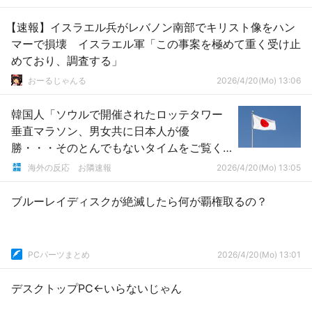
【速報】イスラエル兵がレバノン南部でキリスト像をハン
マーで損壊 イスラエル軍「この事案を極めて重く受け止
めており、調査する」
おーるじゃんる
2026/4/20(Mo) 13:06
韓国人「ソウルで開催されたロッテタワー
垂直マラソン、男女共に日本人が優
勝・・・そのとんでもないタイムをご覧く
ださい」→「？？？」「ヤバすぎだろ」
海外の反応 お隣速報
2026/4/20(Mo) 13:05
ブルーレイディスクが絶滅したら何が覇権取るの？
PCパーツまとめ
2026/4/20(Mo) 13:01
デスクトップPC←いらないじゃん