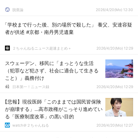
脱亜論
2026/4/20(Mo) 12:30
「学校まで行った後、別の場所で殺した」 養父、安達容疑
者が供述 #京都・南丹男児遺棄
２ちゃんねるニュース超速まとめ＋
2026/4/20(Mo) 12:29
スウェーデン、移民に「まっとうな生活
（犯罪など犯さず、社会に適合して生きる
こと）」義務付け
日本第一！ニュース録
2026/4/20(Mo) 12:29
【悲報】現役医師「このままでは国民皆保険
が崩壊する」…高市政権がこっそり進めてい
る「医療制度改革」の黒い目的
watch＠２ちゃんねる
2026/4/20(Mo) 12:27