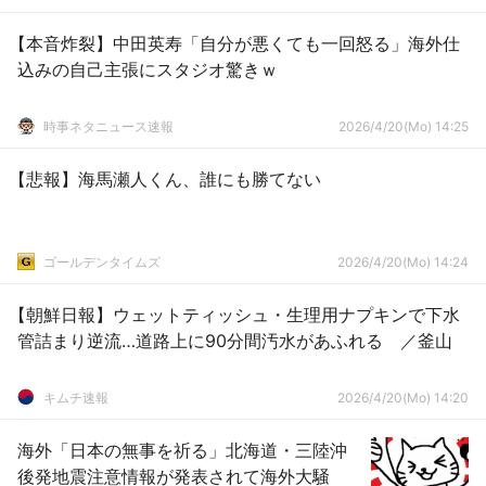
【本音炸裂】中田英寿「自分が悪くても一回怒る」海外仕
込みの自己主張にスタジオ驚きｗ
時事ネタニュース速報
2026/4/20(Mo) 14:25
【悲報】海馬瀬人くん、誰にも勝てない
ゴールデンタイムズ
2026/4/20(Mo) 14:24
【朝鮮日報】ウェットティッシュ・生理用ナプキンで下水
管詰まり逆流…道路上に90分間汚水があふれる ／釜山
キムチ速報
2026/4/20(Mo) 14:20
海外「日本の無事を祈る」北海道・三陸沖
後発地震注意情報が発表されて海外大騒