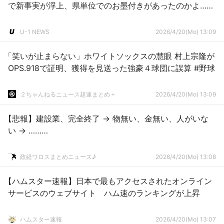
で新事実が浮上、県単位でのお墨付きがあったのかよ……
U-1 NEWS
2026/4/20(Mo) 13:09
「笑いが止まらない」ホワイトソックスの慧眼 村上宗隆が
OPS.918で証明、獲得を見送った強豪４球団に誤算 #野球
２ちゃんねるニュース超速まとめ＋
2026/4/20(Mo) 13:09
【悲報】建設業、完全終了 → 物無い、金無い、人がいな
い → ………
政経ワロスまとめニュース♪
2026/4/20(Mo) 13:08
【ハムスター速報】日本で最もアクセスされたオンライン
サービスのウェブサイト ハム速のランキングが上昇
ハムスター速報
2026/4/20(Mo) 13:07