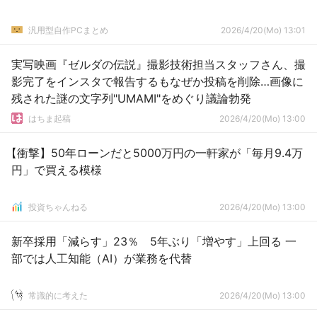
汎用型自作PCまとめ
2026/4/20(Mo) 13:01
実写映画『ゼルダの伝説』撮影技術担当スタッフさん、撮
影完了をインスタで報告するもなぜか投稿を削除…画像に
残された謎の文字列"UMAMI"をめぐり議論勃発
はちま起稿
2026/4/20(Mo) 13:00
【衝撃】50年ローンだと5000万円の一軒家が「毎月9.4万
円」で買える模様
投資ちゃんねる
2026/4/20(Mo) 13:00
新卒採用「減らす」23％ 5年ぶり「増やす」上回る 一
部では人工知能（AI）が業務を代替
常識的に考えた
2026/4/20(Mo) 13:00