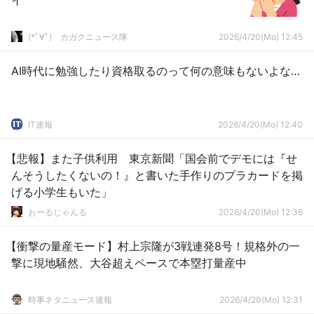
イ
(*ﾟ∀ﾟ)ゞカガクニュース隊
2026/4/20(Mo) 12:45
AI時代に勉強したり資格取るのって何の意味もないよな…
IT速報
2026/4/20(Mo) 12:40
【悲報】また子供利用 東京新聞「国会前でデモには『せ
んそうしたくないの！』と書いた手作りのプラカードを掲
げる小学生もいた」
おーるじゃんる
2026/4/20(Mo) 12:36
【衝撃の量産モード】村上宗隆が3戦連発8号！規格外の一
撃に現地騒然、大谷超えペースで本塁打量産中
時事ネタニュース速報
2026/4/20(Mo) 12:31