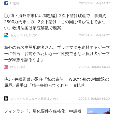
IT速報
2026/4/20(Mo) 14:37
【万博・海外館未払い問題編】2次下請け破産で工事費約
2800万円未回収…3次下請け「この国は何も信用できな
い」救済法案は衆院解散で廃案
もえるにほん彡(^)(^)
2026/4/20(Mo) 14:32
海外の有名左翼配信者さん、プラグマタを絶賛するゲーマ
ーに苦言「お前らみたいな一生性交できない負け犬ゲーマ
ーが家族を語るなよ」
はちま起稿
2026/4/20(Mo) 14:30
侍J・井端監督が退任「私の責任」 WBCで初の8強敗退の
屈辱…選手は「精一杯戦ってくれた」 #野球
２ちゃんねるニュース超速まとめ＋
2026/4/20(Mo) 14:30
フィンランド、帰化要件を厳格化、申請者