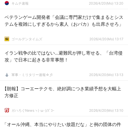
キムチ速報
2026/4/20(Mo) 13:20
ベテランゲーム開発者「会議に専門家だけで集まるとシス
テムを複雑にしすぎるから素人（おバカ）も出席させろ」
ゴールデンタイムズ
2026/4/20(Mo) 13:17
イラン戦争の比ではない…避難民が押し寄せる、「台湾侵
攻」で日本に起きる非常事態！
軍事・ミリタリー速報☆彡
2026/4/20(Mo) 13:13
【朗報】コーエーテクモ、絶好調につき業績予想を大幅上
方修正
ガハろぐNewsヽ(･ω･)/ｽﾞｺｰ
2026/4/20(Mo) 13:10
「オール沖縄、本当にやりたい放題だな」と例の団体の件