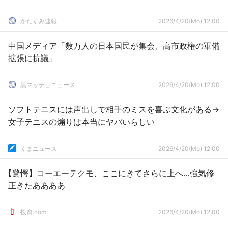
かたすみ速報
2026/4/20(Mo) 12:00
中国メディア「数万人の日本国民が集会、高市政権の軍備
拡張に抗議」
黒マッチョニュース
2026/4/20(Mo) 12:00
ソフトテニスには声出しで相手のミスを喜ぶ文化がある→
女子テニスの煽りは本当にヤバいらしい
くまニュース
2026/4/20(Mo) 12:00
【驚愕】コーエーテクモ、ここにきてさらに上へ…強気修
正きたああああ
投資.com
2026/4/20(Mo) 12:00