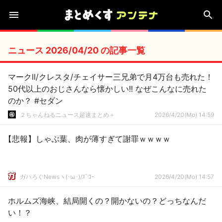
ニュース 2026/04/20 の記事一覧
マークII/クレスタ/チェイサー三兄弟で月4万台も売れた！
50代以上のおじさんなら懐かしい!! なぜこんなに売れた
のか？ #セダン
２ちゃんねるニュース超速まとめ＋
2026/4/20(Mo) 14:59
【悲報】しゃぶ葉、肉が薄すぎて謝罪ｗｗｗｗ
ガハろぐNewsヽ(･ω･)/ｽﾞｺｰ
2026/4/20(Mo) 14:57
ホルムズ海峡、結局開くの？開かないの？どっちなんだ
い！？