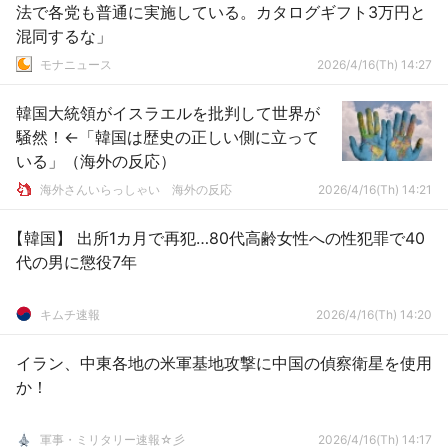
法で各党も普通に実施している。カタログギフト3万円と
混同するな」
モナニュース
2026/4/16(Th) 14:27
韓国大統領がイスラエルを批判して世界が
騒然！←「韓国は歴史の正しい側に立って
いる」（海外の反応）
海外さんいらっしゃい 海外の反応
2026/4/16(Th) 14:21
【韓国】 出所1カ月で再犯…80代高齢女性への性犯罪で40
代の男に懲役7年
キムチ速報
2026/4/16(Th) 14:20
イラン、中東各地の米軍基地攻撃に中国の偵察衛星を使用
か！
軍事・ミリタリー速報☆彡
2026/4/16(Th) 14:17