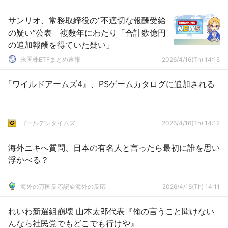
サンリオ、常務取締役の“不適切な報酬受給
の疑い”公表 複数年にわたり「合計数億円
の追加報酬を得ていた疑い」
米国株ETFまとめ速報
2026/4/16(Th) 14:15
『ワイルドアームズ4』、PSゲームカタログに追加される
ゴールデンタイムズ
2026/4/16(Th) 14:12
海外ニキへ質問、日本の有名人と言ったら最初に誰を思い
浮かべる？
海外の万国反応記＠海外の反応
2026/4/16(Th) 14:11
れいわ新選組崩壊 山本太郎代表『俺の言うこと聞けない
んなら社民党でもどこでも行けや』