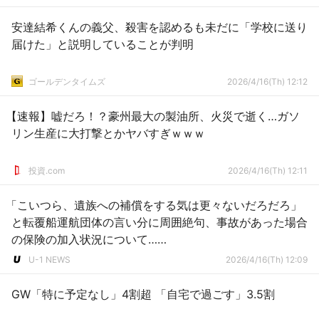
安達結希くんの義父、殺害を認めるも未だに「学校に送り
届けた」と説明していることが判明
ゴールデンタイムズ
2026/4/16(Th) 12:12
【速報】嘘だろ！？豪州最大の製油所、火災で逝く…ガソ
リン生産に大打撃とかヤバすぎｗｗｗ
投資.com
2026/4/16(Th) 12:11
「こいつら、遺族への補償をする気は更々ないだろだろ」
と転覆船運航団体の言い分に周囲絶句、事故があった場合
の保険の加入状況について……
U-1 NEWS
2026/4/16(Th) 12:09
GW「特に予定なし」4割超 「自宅で過ごす」3.5割