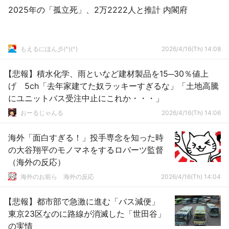
2025年の「孤立死」、2万2222人と推計 内閣府
もえるにほん彡(^)(^)
2026/4/16(Th) 14:08
【悲報】積水化学、雨といなど建材製品を15─30％値上
げ 5ch「去年家建てた奴ラッキーすぎるな」「土地高騰
にユニットバス受注中止にこれか・・・」
おーるじゃんる
2026/4/16(Th) 14:06
海外「面白すぎる！」投手専念を知った時
の大谷翔平のモノマネをするロバーツ監督
（海外の反応）
海外のお前ら 海外の反応
2026/4/16(Th) 14:04
【悲報】都市部で急激に進む「バス減便」
東京23区なのに路線が消滅した「世田谷」
の実情