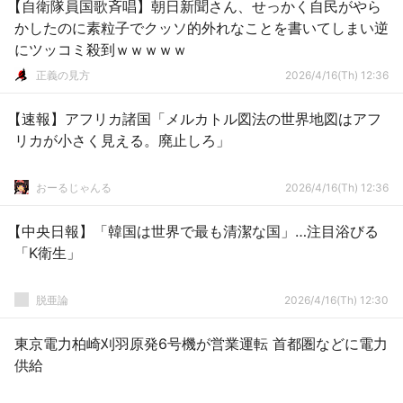
【自衛隊員国歌斉唱】朝日新聞さん、せっかく自民がやら
かしたのに素粒子でクッソ的外れなことを書いてしまい逆
にツッコミ殺到ｗｗｗｗｗ
正義の見方
2026/4/16(Th) 12:36
【速報】アフリカ諸国「メルカトル図法の世界地図はアフ
リカが小さく見える。廃止しろ」
おーるじゃんる
2026/4/16(Th) 12:36
【中央日報】「韓国は世界で最も清潔な国」…注目浴びる
「K衛生」
脱亜論
2026/4/16(Th) 12:30
東京電力柏崎刈羽原発6号機が営業運転 首都圏などに電力
供給