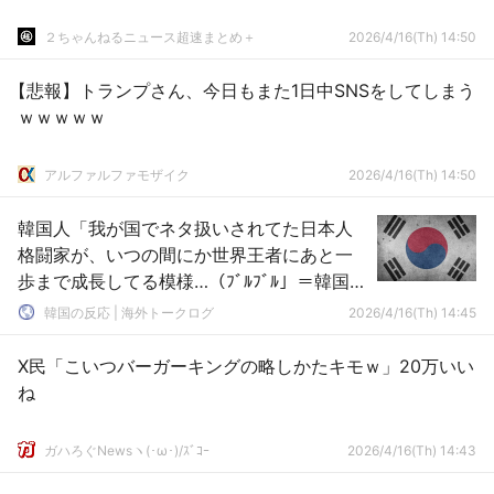
２ちゃんねるニュース超速まとめ＋
2026/4/16(Th) 14:50
【悲報】トランプさん、今日もまた1日中SNSをしてしまう
ｗｗｗｗｗ
アルファルファモザイク
2026/4/16(Th) 14:50
韓国人「我が国でネタ扱いされてた日本人
格闘家が、いつの間にか世界王者にあと一
歩まで成長してる模様…（ﾌﾞﾙﾌﾞﾙ」＝韓国の
反応
韓国の反応 | 海外トークログ
2026/4/16(Th) 14:45
X民「こいつバーガーキングの略しかたキモｗ」20万いい
ね
ガハろぐNewsヽ(･ω･)/ｽﾞｺｰ
2026/4/16(Th) 14:43