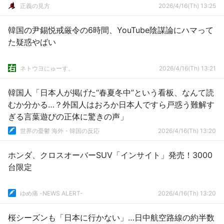
正義の見方
2026/4/16(Th) 13:25
韓国の尹錫悦戒厳令の6時間、YouTube陰謀論にハマって
た疑惑やばい
ネトウヨにゅーす。
2026/4/16(Th) 13:21
韓国人「日本人が掲げた“春夏冬中”という看板、なんて読
むか分かる…？外国人はおろか日本人ですら戸惑う難解す
ぎる言葉遊びの正体に驚きの声」
世界の憂鬱 海外・韓国の反応
2026/4/16(Th) 13:20
ホンダ、クロスオーバーSUV「インサイト」発売！3000
台限定
ゆめ痛 -NEWS ALERT-
2026/4/16(Th) 13:20
桜シーズンも「日本に行かない」…日中航空路線の約半数