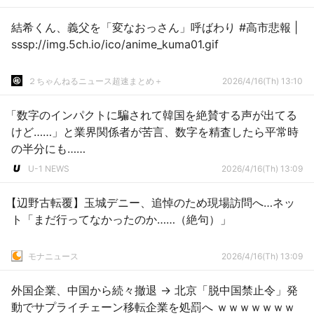
結希くん、義父を「変なおっさん」呼ばわり #高市悲報 |
sssp://img.5ch.io/ico/anime_kuma01.gif
２ちゃんねるニュース超速まとめ＋
2026/4/16(Th) 13:10
「数字のインパクトに騙されて韓国を絶賛する声が出てる
けど……」と業界関係者が苦言、数字を精査したら平常時
の半分にも……
U-1 NEWS
2026/4/16(Th) 13:09
【辺野古転覆】玉城デニー、追悼のため現場訪問へ…ネッ
ト「まだ行ってなかったのか……（絶句）」
モナニュース
2026/4/16(Th) 13:09
外国企業、中国から続々撤退 → 北京「脱中国禁止令」発
動でサプライチェーン移転企業を処罰へ ｗｗｗｗｗｗｗ