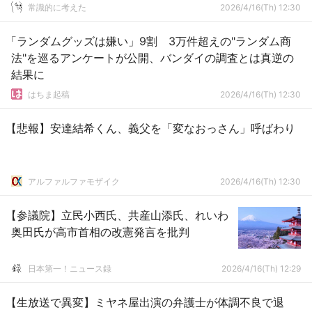
常識的に考えた
2026/4/16(Th) 12:30
「ランダムグッズは嫌い」9割 3万件超えの"ランダム商
法"を巡るアンケートが公開、バンダイの調査とは真逆の
結果に
はちま起稿
2026/4/16(Th) 12:30
【悲報】安達結希くん、義父を「変なおっさん」呼ばわり
アルファルファモザイク
2026/4/16(Th) 12:30
【参議院】立民小西氏、共産山添氏、れいわ
奥田氏が高市首相の改憲発言を批判
日本第一！ニュース録
2026/4/16(Th) 12:29
【生放送で異変】ミヤネ屋出演の弁護士が体調不良で退