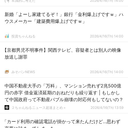
常識的に考えた
2026/4/16(Th) 14:00
新婚「よーし家建てるぞ！」銀行「金利爆上げですｗ」ハ
ウスメーカー「建築費用爆上げですｗ」
投資ちゃんねる
2026/4/16(Th) 14:00
【京都男児不明事件】関西テレビ、容疑者とは別人の映像
放送し謝罪
みそパンNEWS
2026/4/16(Th) 14:00
中国不動産大手の「万科」、マンション売れず2兆500億
円の赤字 借金返済延期のおねだりも繰り返す | もしかし
て中国政府って不動産バブル崩壊の対応何もしてないの？
２ちゃんねるニュース超速まとめ＋
2026/4/16(Th) 13:59
「カード利用の確認電話が掛かって来たんだけど…思わず