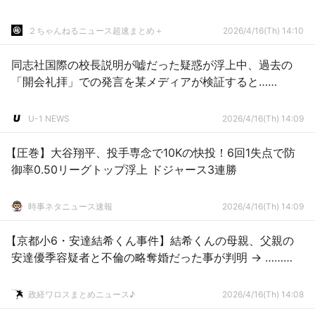
２ちゃんねるニュース超速まとめ＋
2026/4/16(Th) 14:10
同志社国際の校長説明が嘘だった疑惑が浮上中、過去の
「開会礼拝」での発言を某メディアが検証すると……
U-1 NEWS
2026/4/16(Th) 14:09
【圧巻】大谷翔平、投手専念で10Kの快投！6回1失点で防
御率0.50リーグトップ浮上 ドジャース3連勝
時事ネタニュース速報
2026/4/16(Th) 14:09
【京都小6・安達結希くん事件】結希くんの母親、父親の
安達優季容疑者と不倫の略奪婚だった事が判明 → ………
政経ワロスまとめニュース♪
2026/4/16(Th) 14:08