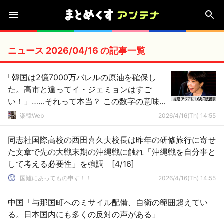
ニュース 2026/04/16 の記事一覧
「韓国は2億7000万バレルの原油を確保し
た。高市と違ってイ・ジェミョンはすご
い！」……それって本当？ この数字の意味
する部分をチェックしてみましょうか？
楽韓Web
2026/4/16(Th) 14:55
同志社国際高校の西田喜久夫校長は昨年の研修旅行に寄せ
た文章で先の大戦末期の沖縄戦に触れ「沖縄戦を自分事と
して考える必要性」を強調 [4/16]
国難にあってもの申す！！
2026/4/16(Th) 14:55
中国「与那国町へのミサイル配備、自衛の範囲超えてい
る。日本国内にも多くの反対の声がある」