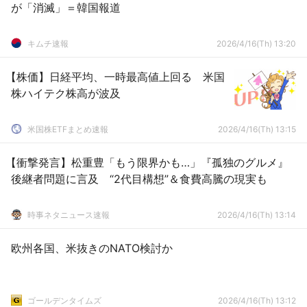
が「消滅」＝韓国報道
キムチ速報
2026/4/16(Th) 13:20
【株価】日経平均、一時最高値上回る 米国
株ハイテク株高が波及
米国株ETFまとめ速報
2026/4/16(Th) 13:15
【衝撃発言】松重豊「もう限界かも…」『孤独のグルメ』
後継者問題に言及 “2代目構想”＆食費高騰の現実も
時事ネタニュース速報
2026/4/16(Th) 13:14
欧州各国、米抜きのNATO検討か
ゴールデンタイムズ
2026/4/16(Th) 13:12