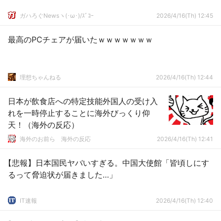
ガハろぐNewsヽ(･ω･)/ｽﾞｺｰ
2026/4/16(Th) 12:45
最高のPCチェアが届いたｗｗｗｗｗｗｗ
理想ちゃんねる
2026/4/16(Th) 12:44
日本が飲食店への特定技能外国人の受け入
れを一時停止することに海外びっくり仰
天！（海外の反応）
海外のお前ら 海外の反応
2026/4/16(Th) 12:41
【悲報】日本国民ヤバいすぎる。中国大使館「皆頃しにす
るって脅迫状が届きました…」
IT速報
2026/4/16(Th) 12:40