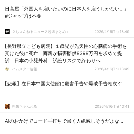
日高屋「外国人を雇いたいのに日本人を雇うしかない…」
#ジャップは不要
２ちゃんねるニュース超速まとめ＋
2026/4/16(Th) 13:49
【長野県立こども病院】１歳児が先天性の心臓病の手術を
受けた後に死亡 両親が損害賠償8398万円を求めて提
訴 日本の小児外科、訴訟リスクで終わりへ
ハムスター速報
2026/4/16(Th) 13:49
【悲報】在日本中国大使館に殺害予告や爆破予告相次ぐ
理想ちゃんねる
2026/4/16(Th) 13:41
AIのおかげでコード手打ちで書く人絶滅しそうだよな…