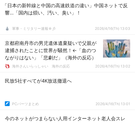
「日本の新幹線と中国の高速鉄道の違い」中国ネットで反
響…「国内は煩い、汚い、臭い」！
軍事・ミリタリー速報☆彡
2026/4/16(Th) 13:03
京都府南丹市の男児遺体遺棄疑いで父親が
逮捕されたことに世界が騒然！←「血のつ
ながりはない」「悲劇だ」（海外の反応）
海外さんいらっしゃい 海外の反応
2026/4/16(Th) 13:02
民放5社すべてが4K放送撤退へ
PCパーツまとめ
2026/4/16(Th) 13:01
今のネットがつまらない人用インターネット老人会スレ