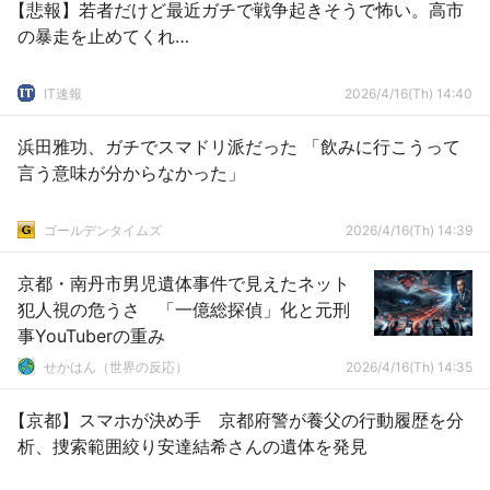
【悲報】若者だけど最近ガチで戦争起きそうで怖い。高市
の暴走を止めてくれ…
IT速報
2026/4/16(Th) 14:40
浜田雅功、ガチでスマドリ派だった 「飲みに行こうって
言う意味が分からなかった」
ゴールデンタイムズ
2026/4/16(Th) 14:39
京都・南丹市男児遺体事件で見えたネット
犯人視の危うさ 「一億総探偵」化と元刑
事YouTuberの重み
せかはん（世界の反応）
2026/4/16(Th) 14:35
【京都】スマホが決め手 京都府警が養父の行動履歴を分
析、捜索範囲絞り安達結希さんの遺体を発見