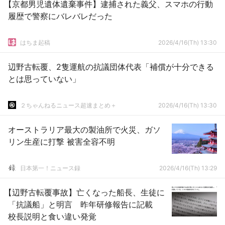
【京都男児遺体遺棄事件】逮捕された義父、スマホの行動
履歴で警察にバレバレだった
はちま起稿
2026/4/16(Th) 13:30
辺野古転覆、2隻運航の抗議団体代表「補償が十分できる
とは思っていない」
２ちゃんねるニュース超速まとめ＋
2026/4/16(Th) 13:30
オーストラリア最大の製油所で火災、ガソ
リン生産に打撃 被害全容不明
日本第一！ニュース録
2026/4/16(Th) 13:29
【辺野古転覆事故】亡くなった船長、生徒に
「抗議船」と明言 昨年研修報告に記載
校長説明と食い違い発覚