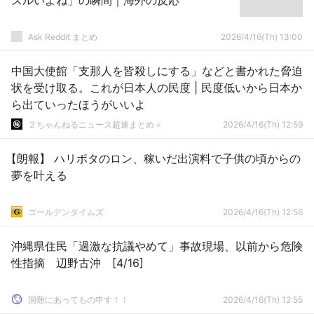
ズルいよね」の瞬間｜海外の反応
Ask Reddit まとめ
2026/4/16(Th) 13:00
中国大使館「支那人を皆殺しにする」などと書かれた脅迫
状を受け取る。これが日本人の民度 | 民度低いから日本か
ら出ていったほうがいいよ
２ちゃんねるニュース超速まとめ＋
2026/4/16(Th) 12:59
【朗報】 ハリポタのロン、稼いだ出演料で子供の頃からの
夢を叶える
ゴールデンタイムズ
2026/4/16(Th) 12:56
沖縄県住民「過激な抗議やめて」事故現場、以前から危険
性指摘 辺野古沖 [4/16]
国難にあってもの申す！！
2026/4/16(Th) 12:55