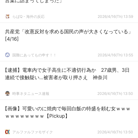
言葉に詰まってしまった」
らばQ - 海外の反応
2026/4/16(Th) 13:59
共産党「改憲反対を求める国民の声が大きくなっている」
[4/16]
国難にあってもの申す！！
2026/4/16(Th) 13:55
【逮捕】電車内で女子高生に不適切行為か 27歳男、3日
連続で接触疑い…被害者が取り押さえ 神奈川
時事ネタニュース速報
2026/4/16(Th) 13:50
【画像】可愛いのに焼肉で毎回白飯の特盛を頼む女ｗｗｗ
ｗｗｗｗｗｗｗｗ【Pickup】
アルファルファモザイク
2026/4/16(Th) 13:50