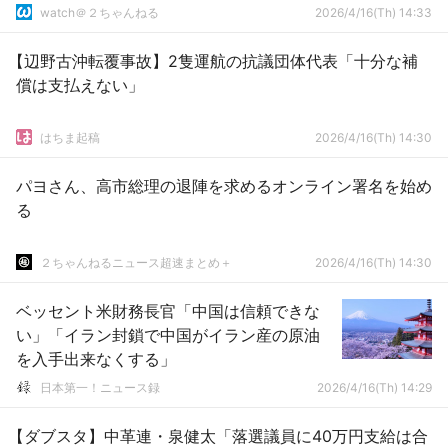
watch＠２ちゃんねる
2026/4/16(Th) 14:33
【辺野古沖転覆事故】2隻運航の抗議団体代表「十分な補
償は支払えない」
はちま起稿
2026/4/16(Th) 14:30
パヨさん、高市総理の退陣を求めるオンライン署名を始め
る
２ちゃんねるニュース超速まとめ＋
2026/4/16(Th) 14:30
ベッセント米財務長官「中国は信頼できな
い」「イラン封鎖で中国がイラン産の原油
を入手出来なくする」
日本第一！ニュース録
2026/4/16(Th) 14:29
【ダブスタ】中革連・泉健太「落選議員に40万円支給は合