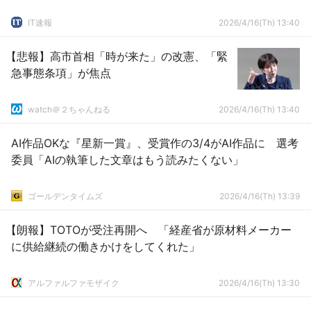
IT速報
2026/4/16(Th) 13:40
【悲報】高市首相「時が来た」の改憲、「緊
急事態条項」が焦点
watch＠２ちゃんねる
2026/4/16(Th) 13:40
AI作品OKな『星新一賞』、受賞作の3/4がAI作品に 選考
委員「AIの執筆した文章はもう読みたくない」
ゴールデンタイムズ
2026/4/16(Th) 13:39
【朗報】TOTOが受注再開へ 「経産省が原材料メーカー
に供給継続の働きかけをしてくれた」
アルファルファモザイク
2026/4/16(Th) 13:30