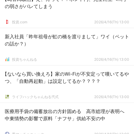
の弱さがバレてしまう
投資.com
2026/4/16(Th) 13:00
新入社員「昨年祖母が虹の橋を渡りまして」ワイ（ペット
の話か？）
投資ちゃんねる
2026/4/16(Th) 13:00
【ないなら買い換えろ】家のWi-Fiが不安定って嘆いてるや
つ、「自動再起動」は設定してるか？？？？
ライフハックちゃんねる弐式
2026/4/16(Th) 13:00
医療用手袋の備蓄放出の方針固める 高市総理が表明へ
中東情勢の影響で原料「ナフサ」供給不安の中