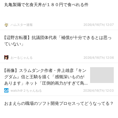
丸亀製麺で乞食天丼が１８０円で食べれる件
ハムスター速報
2026/4/16(Th) 12:07
【辺野古転覆】抗議団体代表「補償が十分できるとは思っ
ていない」
おーるじゃんる
2026/4/16(Th) 12:06
【画像】スラムダンク作者・井上雄彦『キン
グダム』信と王騎を描く「感慨深いものが
あります」ネット「圧倒的画力がすぎて鳥
肌」「凄すぎるw」
watch＠２ちゃんねる
2026/4/16(Th) 12:03
おまえらの職場のソフト開発プロセスってどうなってる？