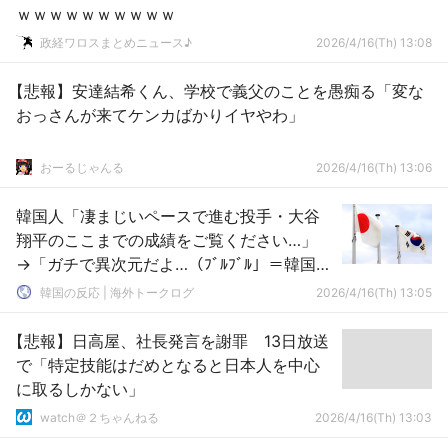
ｗｗｗｗｗｗｗｗｗｗ
政経ワロスまとめニュース♪
2026/4/16(Th) 13:08
【悲報】安達結希くん、学校で義父のことを愚痴る「変な
おっさんが来てケンカばかりイヤやわ」
おーるじゃんる
2026/4/16(Th) 13:06
韓国人「凄まじいペースで進む投手・大谷
翔平のここまでの成績をご覧ください…」
→「ガチで異次元だよ…（ﾌﾞﾙﾌﾞﾙ」＝韓国の
反応
韓国の反応 | 海外トークログ
2026/4/16(Th) 13:05
【悲報】日高屋、社長発言を謝罪 13日放送
で「特定技能はだめとなると日本人を中心
に取るしかない」
watch＠２ちゃんねる
2026/4/16(Th) 13:03