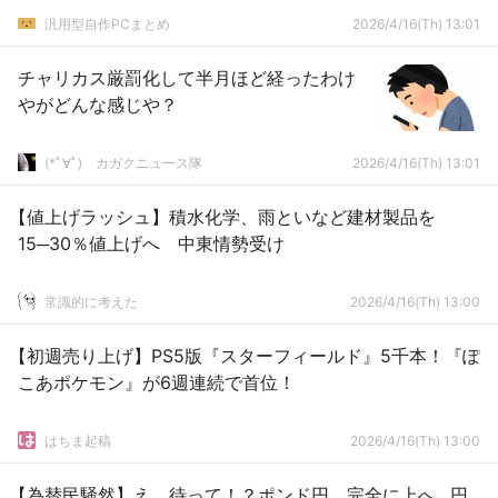
汎用型自作PCまとめ
2026/4/16(Th) 13:01
チャリカス厳罰化して半月ほど経ったわけ
やがどんな感じや？
(*ﾟ∀ﾟ)ゞカガクニュース隊
2026/4/16(Th) 13:01
【値上げラッシュ】積水化学、雨といなど建材製品を
15─30％値上げへ 中東情勢受け
常識的に考えた
2026/4/16(Th) 13:00
【初週売り上げ】PS5版『スターフィールド』5千本！『ぽ
こあポケモン』が6週連続で首位！
はちま起稿
2026/4/16(Th) 13:00
【為替民騒然】え、待って！？ポンド円、完全に上へ…円