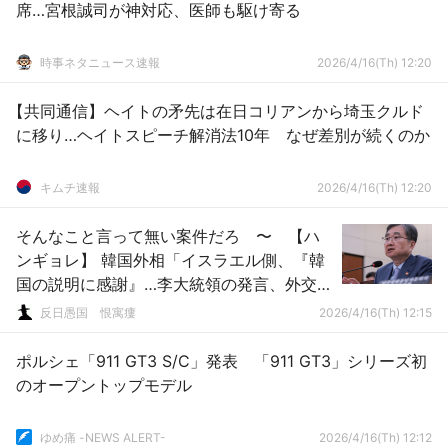
席…宮根誠司が神対応、医師も駆け寄る
時事ネタニュース速報
2026/4/16(Th) 12:20
【共同通信】ヘイトの矛先は在日コリアンから埼玉クルド
に移り…ヘイトスピーチ解消法10年 なぜ差別が続くのか
キムチ速報
2026/4/16(Th) 12:20
そんなこと言って無い案件だろ 〜 【ハ
ンギョレ】 韓国外相「イスラエル側、『韓
国の説明に感謝』…李大統領の発言、外交上
の問題ない」
反日愚国 恨寓瘻
2026/4/16(Th) 12:15
ポルシェ「911 GT3 S/C」発表 「911 GT3」シリーズ初
のオープントップモデル
ゆめ痛 -NEWS ALERT-
2026/4/16(Th) 12:12