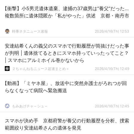
【衝撃】小5男児遺体遺棄、逮捕の37歳男は“養父”だった…
複数箇所に遺体隠匿か「私がやった」供述 京都・南丹市
時事ネタニュース速報
2026/4/16(Th) 12:53
安達結希くんの義父のスマホで行動履歴が筒抜けだった事
が判明 | 遺体捨てるときにスマホ持っていったってこと？
| スマホにアルミホイル巻かないから
２ちゃんねるニュース超速まとめ＋
2026/4/16(Th) 12:49
【動画】「ミヤネ屋」、放送中に突然弁護士がろれつが回
らなくなって病院へ緊急搬送
もみあげチャ～シュ～
2026/4/16(Th) 12:45
スマホが決め手 京都府警が養父の行動履歴を分析、捜索
範囲絞り安達結希さんの遺体を発見