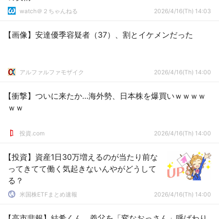
watch＠２ちゃんねる
2026/4/16(Th) 14:03
【画像】安達優季容疑者（37）、割とイケメンだった
アルファルファモザイク
2026/4/16(Th) 14:00
【衝撃】ついに来たか…海外勢、日本株を爆買いｗｗｗｗ
ｗｗ
投資.com
2026/4/16(Th) 14:00
【投資】資産1日30万増えるのが当たり前な
ってきてて働く気起きないんやがどうして
る？
米国株ETFまとめ速報
2026/4/16(Th) 14:00
【高市悲報】結希くん、義父を「変なおっさん」呼ばわり