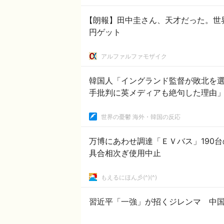
【朗報】田中圭さん、天才だった。世界
円ゲット
アルファルファモザイク
韓国人「イングランド監督が敗北を
手批判に英メディアも絶句した理由
世界の憂鬱 海外・韓国の反応
万博にあわせ調達「ＥＶバス」190
具合相次ぎ使用中止
もえるにほん彡(^)(^)
習近平「一強」が招くジレンマ 中国経