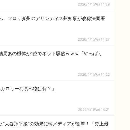
2026/4/1(We) 14:29
へ、フロリダ州のデサンティス州知事が改称法案署
2026/4/1(We) 14:27
結局あの機体が1位でネット騒然ｗｗｗ「やっぱり
2026/4/1(We) 14:22
高カロリーな食べ物は何？」
2026/4/1(We) 14:21
た“大谷翔平級”の効果に韓メディアが衝撃！「史上最