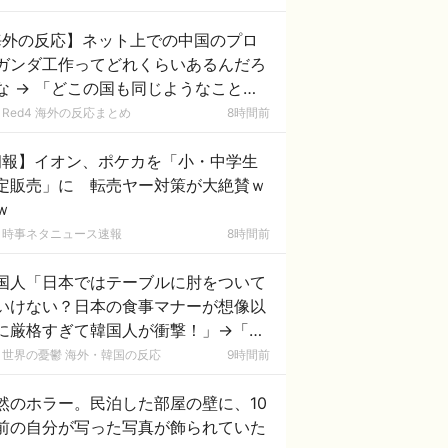
海外の反応】ネット上での中国のプロ
ガンダ工作ってどれくらいあるんだろ
な → 「どこの国も同じようなことを
ってるよな」「中国に関する情報はマ
Red4 海外の反応まとめ
8時間前
で両極端なものしかない」
朗報】イオン、ポケカを「小・中学生
定販売」に 転売ヤー対策が大絶賛ｗ
ｗ
時事ネタニュース速報
8時間前
国人「日本ではテーブルに肘をついて
いけない？日本の食事マナーが想像以
に厳格すぎて韓国人が衝撃！」→「こ
が日本の食事マナーか？‥」
世界の憂鬱 海外・韓国の反応
9時間前
然のホラー。民泊した部屋の壁に、10
前の自分が写った写真が飾られていた