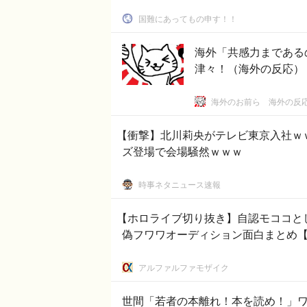
国難にあってもの申す！！
海外「共感力まである
津々！（海外の反応）
海外のお前ら 海外の反
【衝撃】北川莉央がテレビ東京入社ｗ
ズ登場で会場騒然ｗｗｗ
時事ネタニュース速報
【ホロライブ切り抜き】自認モココと
偽フワワオーディション面白まとめ【Pic
アルファルファモザイク
世間「若者の本離れ！本を読め！」