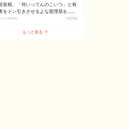
前首相、「何いってんのこいつ」と有
者をドン引きさせるよな屁理屈を……
U-1 NEWS
1時間前
もっと見る