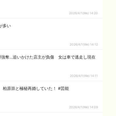
2026/4/1(We) 14:20
が多い
2026/4/1(We) 14:12
大胆強奪…追いかけた店主が負傷 女は車で逃走し現在
2026/4/1(We) 14:11
スクープ！内田有紀 出会いから30年、柏原崇と極秘再婚していた！ #芸能
2026/4/1(We) 14:09