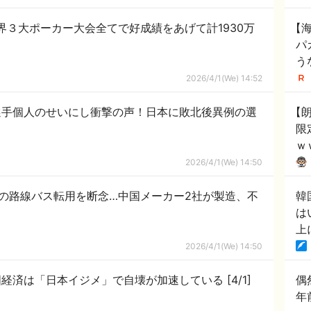
３大ポーカー大会全てで好成績をあげて計1930万
【
パ
う
や
2026/4/1(We) 14:52
ジ
選手個人のせいにし衝撃の声！日本に敗北後異例の選
【
」
限
ｗ
2026/4/1(We) 14:50
台の路線バス転用を断念…中国メーカー2社が製造、不
韓
は
上
れ
2026/4/1(We) 14:50
済は「日本イジメ」で自壊が加速している [4/1]
偶
年