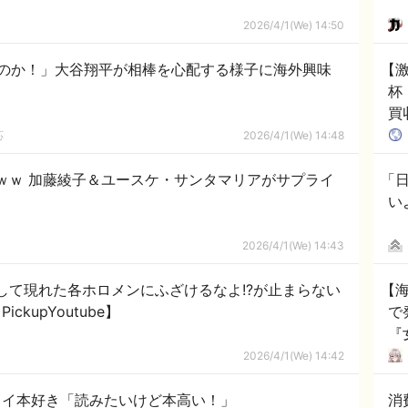
2026/4/1(We) 14:50
のか！」大谷翔平が相棒を心配する様子に海外興味
【
杯
買
韓
応
2026/4/1(We) 14:48
ｗｗ 加藤綾子＆ユースケ・サンタマリアがサプライ
「
い
2026/4/1(We) 14:43
して現れた各ホロメンにふざけるなよ!?が止まらない
【
kupYoutube】
で
『
度
2026/4/1(We) 14:42
り
ワイ本好き「読みたいけど本高い！」
消