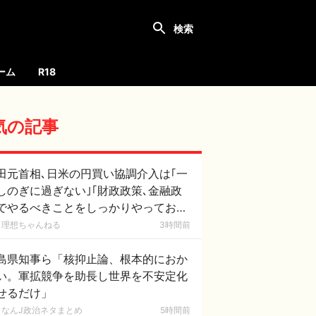
ーム
R18
気の記事
田元首相､日米の円買い協調介入は｢一
しのぎに過ぎない｣｢財政政策､金融政
でやるべきことをしっかりやっておく
とが大事｣
理想ちゃんねる
3時間前
島県知事ら「核抑止論、根本的におか
い。軍拡競争を助長し世界を不安定化
せるだけ」
なんJ政治ネタまとめ
5時間前