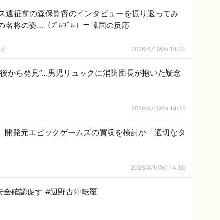
ス遠征前の森保監督のインタビューを振り返ってみ
名将の姿…（ﾌﾞﾙﾌﾞﾙ」＝韓国の反応
ログ
2026/4/1(We) 14:35
後から発見”…男児リュックに消防団長が抱いた疑念
2026/4/1(We) 14:35
』開発元エピックゲームズの買収を検討か「適切なタ
2026/4/1(We) 14:30
沖縄への修学旅行 マリンレジャーの安全確認促す #辺野古沖転覆