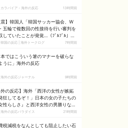
カラパイア - 海外の反応
13時間前
激震】韓国人「韓国サッカー協会、W
・五輪で複数回の性接待を行い審判を
収していたことが発覚…（ﾌﾞﾙﾌﾞﾙ」＝
国の反応
韓国の反応 | 海外トークログ
7時間前
日本ではこういう箸のマナーを破らな
ように」海外の反応
海外の反応ジャーナル
9時間前
海外の反応】海外「西洋の女性が嫉妬
発狂してるぞ！」日本の女の子たちの
女性らしさ』と西洋女性の男勝りな態
の圧倒的な差に外国人が大盛り上が
海外の反応パラダイス
21時間前
！
費税減税をなんとしても阻止したい石