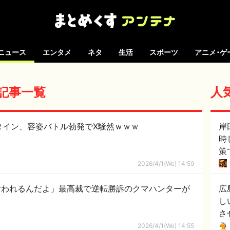
ニュース
エンタメ
ネタ
生活
スポーツ
アニメ･ゲ
の記事一覧
人
ンタイン、容姿バトル勃発でX騒然ｗｗｗ
岸
時
策
こ
2026/4/1(We) 14:59
食われるんだよ」最高裁で逆転勝訴のクマハンターが
広
し
さ
2026/4/1(We) 14:55