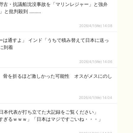
辺野古・抗議船沈没事故を「マリンレジャー」と強弁
」と批判殺到 ………
2026/4/1(We) 14:08
ーは通すよ」 インド「うちで積み替えて日本に送っ
に到着
2026/4/1(We) 14:06
、骨を折るほど激しかった可能性 オスがメスにのし
2026/4/1(We) 14:04
日本代表が打ち立てた大記録をご覧ください」
すぎるｗｗｗ」「日本はマジですごいね・・・」