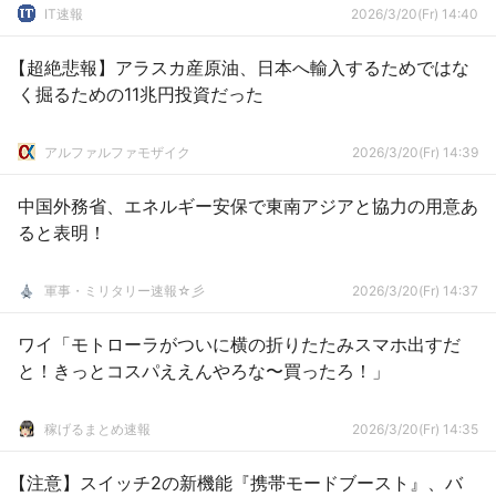
IT速報
2026/3/20(Fr) 14:40
【超絶悲報】アラスカ産原油、日本へ輸入するためではな
く掘るための11兆円投資だった
アルファルファモザイク
2026/3/20(Fr) 14:39
中国外務省、エネルギー安保で東南アジアと協力の用意あ
ると表明！
軍事・ミリタリー速報☆彡
2026/3/20(Fr) 14:37
ワイ「モトローラがついに横の折りたたみスマホ出すだ
と！きっとコスパええんやろな〜買ったろ！」
稼げるまとめ速報
2026/3/20(Fr) 14:35
【注意】スイッチ2の新機能『携帯モードブースト』、バ