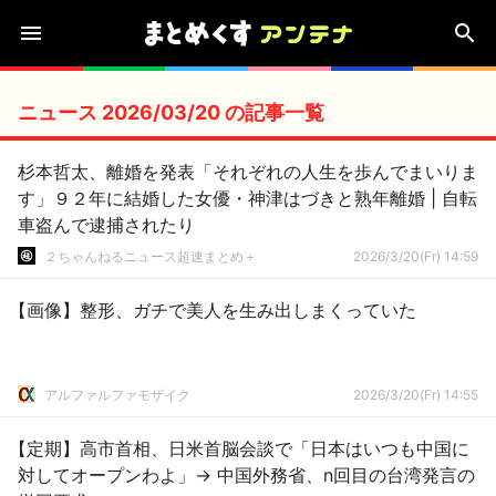
ニュース 2026/03/20 の記事一覧
杉本哲太、離婚を発表「それぞれの人生を歩んでまいりま
す」９２年に結婚した女優・神津はづきと熟年離婚 | 自転
車盗んで逮捕されたり
２ちゃんねるニュース超速まとめ＋
2026/3/20(Fr) 14:59
【画像】整形、ガチで美人を生み出しまくっていた
アルファルファモザイク
2026/3/20(Fr) 14:55
【定期】高市首相、日米首脳会談で「日本はいつも中国に
対してオープンわよ」→ 中国外務省、n回目の台湾発言の