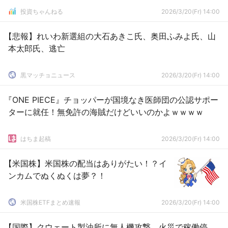
投資ちゃんねる
2026/3/20(Fr) 14:00
【悲報】れいわ新選組の大石あきこ氏、奥田ふみよ氏、山
本太郎氏、逃亡
黒マッチョニュース
2026/3/20(Fr) 14:00
『ONE PIECE』チョッパーが国境なき医師団の公認サポー
ターに就任！無免許の海賊だけどいいのかよｗｗｗｗ
はちま起稿
2026/3/20(Fr) 14:00
【米国株】米国株の配当はありがたい！？イ
ンカムでぬくぬくは夢？！
米国株ETFまとめ速報
2026/3/20(Fr) 14:00
【国際】クウェート製油所に無人機攻撃 火災で稼働停