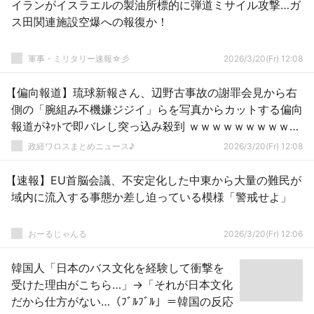
イランがイスラエルの製油所標的に弾道ミサイル攻撃…ガ
ス田関連施設空爆への報復か！
軍事・ミリタリー速報☆彡
2026/3/20(Fr) 12:08
【偏向報道】琉球新報さん、辺野古事故の謝罪会見から右
側の「腕組み不機嫌ジジイ」らを写真からカットする偏向
報道がﾈｯﾄで即バレし突っ込み殺到 ｗｗｗｗｗｗｗｗｗｗ
ｗｗｗｗ
政経ワロスまとめニュース♪
2026/3/20(Fr) 12:08
【速報】EU首脳会議、不安定化した中東から大量の難民が
域内に流入する事態か差し迫っている模様「警戒せよ」
おーるじゃんる
2026/3/20(Fr) 12:06
韓国人「日本のバス文化を経験して衝撃を
受けた理由がこちら…」→「それが日本文化
だから仕方がない…（ﾌﾞﾙﾌﾞﾙ」＝韓国の反応