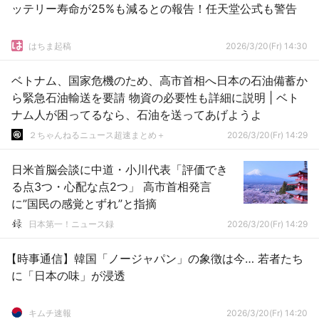
ッテリー寿命が25%も減るとの報告！任天堂公式も警告
はちま起稿
2026/3/20(Fr) 14:30
ベトナム、国家危機のため、高市首相へ日本の石油備蓄か
ら緊急石油輸送を要請 物資の必要性も詳細に説明 | ベト
ナム人が困ってるなら、石油を送ってあげようよ
２ちゃんねるニュース超速まとめ＋
2026/3/20(Fr) 14:29
日米首脳会談に中道・小川代表「評価でき
る点3つ・心配な点2つ」 高市首相発言
に”国民の感覚とずれ”と指摘
日本第一！ニュース録
2026/3/20(Fr) 14:29
【時事通信】韓国「ノージャパン」の象徴は今… 若者たち
に「日本の味」が浸透
キムチ速報
2026/3/20(Fr) 14:20