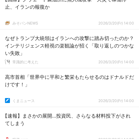
止、イランの報復か
みそパンNEWS
2026/3/20(Fr) 14:00
なぜトランプ大統領はイランへの攻撃に踏み切ったのか？
インテリジェンス軽視の楽観論が招く「取り返しのつかな
い失敗」
常識的に考えた
2026/3/20(Fr) 14:00
高市首相「世界中に平和と繁栄もたらせるのはドナルドだ
けです！」
くまニュース
2026/3/20(Fr) 14:00
【速報】まさかの展開…投資民、さらなる材料投下がされ
てしまう