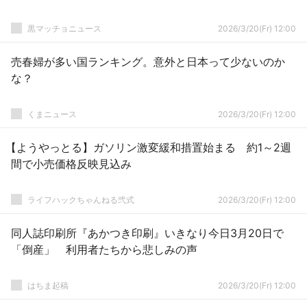
黒マッチョニュース
2026/3/20(Fr) 12:00
売春婦が多い国ランキング。意外と日本って少ないのか
な？
くまニュース
2026/3/20(Fr) 12:00
【ようやっとる】ガソリン激変緩和措置始まる 約1～2週
間で小売価格反映見込み
ライフハックちゃんねる弐式
2026/3/20(Fr) 12:00
同人誌印刷所『あかつき印刷』いきなり今日3月20日で
「倒産」 利用者たちから悲しみの声
はちま起稿
2026/3/20(Fr) 12:00