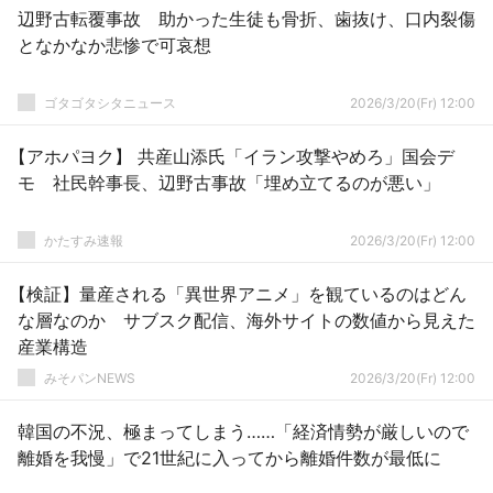
辺野古転覆事故 助かった生徒も骨折、歯抜け、口内裂傷
となかなか悲惨で可哀想
ゴタゴタシタニュース
2026/3/20(Fr) 12:00
【アホパヨク】 共産山添氏「イラン攻撃やめろ」国会デ
モ 社民幹事長、辺野古事故「埋め立てるのが悪い」
かたすみ速報
2026/3/20(Fr) 12:00
【検証】量産される「異世界アニメ」を観ているのはどん
な層なのか サブスク配信、海外サイトの数値から見えた
産業構造
みそパンNEWS
2026/3/20(Fr) 12:00
韓国の不況、極まってしまう……「経済情勢が厳しいので
離婚を我慢」で21世紀に入ってから離婚件数が最低に