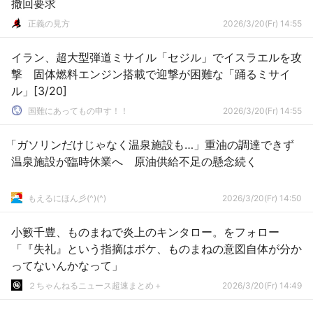
撤回要求
正義の見方
2026/3/20(Fr) 14:55
イラン、超大型弾道ミサイル「セジル」でイスラエルを攻
撃 固体燃料エンジン搭載で迎撃が困難な「踊るミサイ
ル」[3/20]
国難にあってもの申す！！
2026/3/20(Fr) 14:55
「ガソリンだけじゃなく温泉施設も…」重油の調達できず
温泉施設が臨時休業へ 原油供給不足の懸念続く
もえるにほん彡(^)(^)
2026/3/20(Fr) 14:50
小籔千豊、ものまねで炎上のキンタロー。をフォロー
「『失礼』という指摘はボケ、ものまねの意図自体が分か
ってないんかなって」
２ちゃんねるニュース超速まとめ＋
2026/3/20(Fr) 14:49