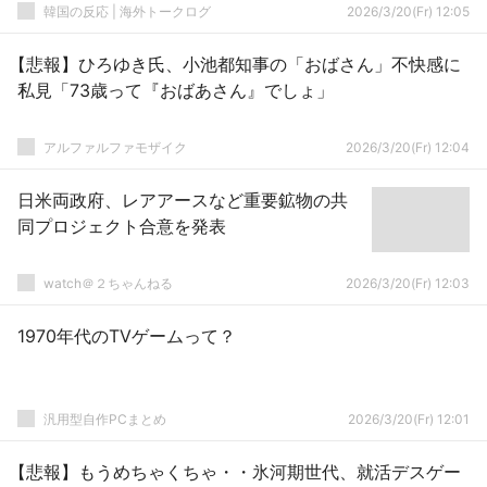
韓国の反応 | 海外トークログ
2026/3/20(Fr) 12:05
【悲報】ひろゆき氏、小池都知事の「おばさん」不快感に
私見「73歳って『おばあさん』でしょ」
アルファルファモザイク
2026/3/20(Fr) 12:04
日米両政府、レアアースなど重要鉱物の共
同プロジェクト合意を発表
watch＠２ちゃんねる
2026/3/20(Fr) 12:03
1970年代のTVゲームって？
汎用型自作PCまとめ
2026/3/20(Fr) 12:01
【悲報】もうめちゃくちゃ・・氷河期世代、就活デスゲー