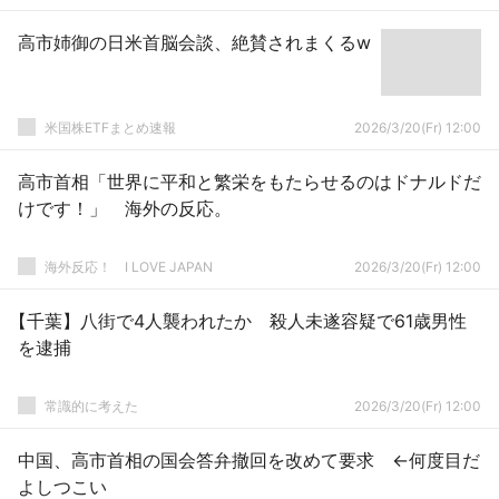
高市姉御の日米首脳会談、絶賛されまくるw
米国株ETFまとめ速報
2026/3/20(Fr) 12:00
高市首相「世界に平和と繁栄をもたらせるのはドナルドだ
けです！」 海外の反応。
海外反応！ I LOVE JAPAN
2026/3/20(Fr) 12:00
【千葉】八街で4人襲われたか 殺人未遂容疑で61歳男性
を逮捕
常識的に考えた
2026/3/20(Fr) 12:00
中国、高市首相の国会答弁撤回を改めて要求 ←何度目だ
よしつこい