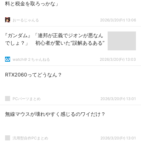
料と税金を取ろっかな」
おーるじゃんる
2026/3/20(Fr) 13:06
『ガンダム』「連邦が正義でジオンが悪なん
でしょ？」 初心者が驚いた“誤解あるある”
watch＠２ちゃんねる
2026/3/20(Fr) 13:03
RTX2060ってどうなん？
PCパーツまとめ
2026/3/20(Fr) 13:01
無線マウスが壊れやすく感じるのワイだけ？
汎用型自作PCまとめ
2026/3/20(Fr) 13:01