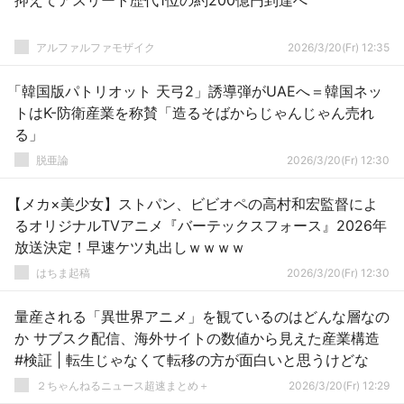
抑えてアスリート歴代1位の約200億円到達へ
アルファルファモザイク
2026/3/20(Fr) 12:35
「韓国版パトリオット 天弓2」誘導弾がUAEへ＝韓国ネッ
トはK-防衛産業を称賛「造るそばからじゃんじゃん売れ
る」
脱亜論
2026/3/20(Fr) 12:30
【メカ×美少女】ストパン、ビビオペの高村和宏監督によ
るオリジナルTVアニメ『バーテックスフォース』2026年
放送決定！早速ケツ丸出しｗｗｗｗ
はちま起稿
2026/3/20(Fr) 12:30
量産される「異世界アニメ」を観ているのはどんな層なの
か サブスク配信、海外サイトの数値から見えた産業構造
#検証 | 転生じゃなくて転移の方が面白いと思うけどな
２ちゃんねるニュース超速まとめ＋
2026/3/20(Fr) 12:29