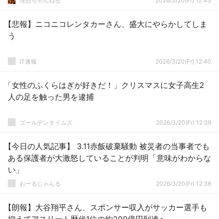
理想ちゃんねる
2026/3/20(Fr) 12:43
【悲報】ニコニコレンタカーさん、盛大にやらかしてしま
う
IT速報
2026/3/20(Fr) 12:40
「女性のふくらはぎが好きだ！」クリスマスに女子高生2
人の足を触った男を逮捕
ゴールデンタイムズ
2026/3/20(Fr) 12:39
【今日の人気記事】 3.11赤飯破棄騒動 被災者の当事者でも
ある保護者が大激怒していることが判明「意味がわからな
い」
おーるじゃんる
2026/3/20(Fr) 12:36
【朗報】大谷翔平さん、スポンサー収入がサッカー選手も