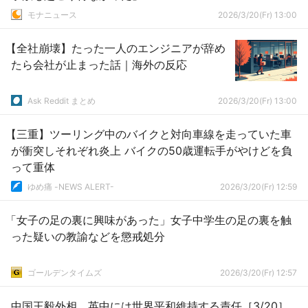
モナニュース
2026/3/20(Fr) 13:00
【全社崩壊】たった一人のエンジニアが辞め
たら会社が止まった話｜海外の反応
Ask Reddit まとめ
2026/3/20(Fr) 13:00
【三重】ツーリング中のバイクと対向車線を走っていた車
が衝突しそれぞれ炎上 バイクの50歳運転手がやけどを負
って重体
ゆめ痛 -NEWS ALERT-
2026/3/20(Fr) 12:59
「女子の足の裏に興味があった」女子中学生の足の裏を触
った疑いの教諭などを懲戒処分
ゴールデンタイムズ
2026/3/20(Fr) 12:57
中国王毅外相 英中には世界平和維持する責任［3/20］