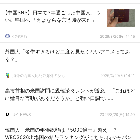
【中国SNS】日本で3年過ごした中国人、つ
いに帰国へ 「さよならを言う時が来た」
保守速報
2026/3/20(Fr) 14:15
外国人「名作すぎるけど二度と見たくないアニメってあ
る？」
海外の万国反応記＠海外の反応
2026/3/20(Fr) 14:11
高市首相の米国訪問に親韓派タレントが激怒、「これほど
出鱈目な言動があるだろうか」と強い口調で……
U-1 NEWS
2026/3/20(Fr) 14:10
韓国人「米国の年俸総額は『5000億円』超え！？
WBC2026出場国の給与ランキングがこちら‥侍ジャパン