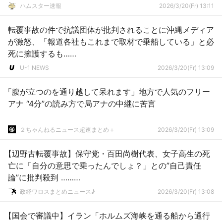
ハムスター速報
2026/3/20(Fr) 13:11
転覆事故の件で抗議団体が批判されることに沖縄メディア
が激怒、「報道各社もこれまで取材で乗船している」と必
死に擁護するも……
U-1 NEWS
2026/3/20(Fr) 13:09
「腹が立つのを通り越して呆れます」地方で人気のフリー
アナ “4分”の読み方で局アナの中継に苦言
２ちゃんねるニュース超速まとめ＋
2026/3/20(Fr) 13:09
【辺野古転覆事故】保守党・百田尚樹代表、女子高生の死
亡に「自分の意思で乗ったんでしょ？」との”自己責任
論”に批判殺到 ………
政経ワロスまとめニュース♪
2026/3/20(Fr) 13:08
【国会で審議中】イラン「ホルムズ海峡を通る船から通行