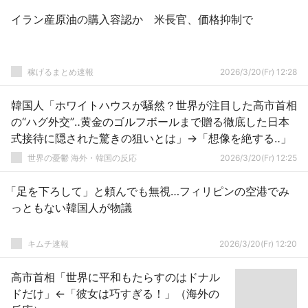
イラン産原油の購入容認か 米長官、価格抑制で
稼げるまとめ速報
2026/3/20(Fr) 12:28
韓国人「ホワイトハウスが騒然？世界が注目した高市首相
の“ハグ外交”‥黄金のゴルフボールまで贈る徹底した日本
式接待に隠された驚きの狙いとは」→「想像を絶する‥」
世界の憂鬱 海外・韓国の反応
2026/3/20(Fr) 12:25
「足を下ろして」と頼んでも無視…フィリピンの空港でみ
っともない韓国人が物議
キムチ速報
2026/3/20(Fr) 12:20
高市首相「世界に平和もたらすのはドナル
ドだけ」←「彼女は巧すぎる！」（海外の