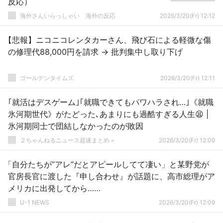
反応）
海外さんいらっしゃい 海外の反応
2026/3/20(Fr) 12:12
【悲報】ニコニコレンタカーさん、飛び石による軽微な傷
の修理代88,000円を請求 → 批判集中し取り下げ
ゴールデンタイムズ
2026/3/20(Fr) 12:11
｢就活はデスゲーム｣｢就職できてもパワハラされ…｣《就職
氷河期世代》がたどった､あまりにも過酷すぎる人生😫 |
氷河期同士で団結しなかったのが敗因
２ちゃんねるニュース超速まとめ＋
2026/3/20(Fr) 12:09
「自分たちが”アレ”だとアピールしてて凄い」と某野党が
官房長官に渡した『申し合わせ』が話題に、高市総理がア
メリカに出発してから……
U-1 NEWS
2026/3/20(Fr) 12:09