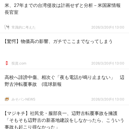
米、27年までの台湾侵攻は計画せずと分析－米国家情報
長官室
常識的に考えた
2026/3/20(Fr) 13:00
【驚愕】物価高の影響、ガチでここまでなってしまう
投資.com
2026/3/20(Fr) 13:00
高校へ誹謗中傷、相次ぐ「夜も電話が鳴り止まない」 辺
野古沖転覆事故 (琉球新報
みそパンNEWS
2026/3/20(Fr) 13:00
【マジキチ】社民党・服部良一、辺野古転覆事故を擁護
「そもそも辺野古の新基地建設をしなかったら、こういう
事故も起こり得なかった」