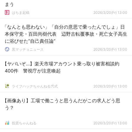
まう
はちま起稿
2026/3/20(Fr) 13:00
「なんとも思わない」「自分の意思で乗ったんでしょ」日
本保守党・百田尚樹代表 辺野古転覆事故・死亡女子高生
に浴びせた”自己責任論”
黒マッチョニュース
2026/3/20(Fr) 13:00
【ヤバいぞ…】楽天市場アカウント乗っ取り被害相談約
400件 警視庁が注意喚起
ライフハックちゃんねる弐式
2026/3/20(Fr) 13:00
【画像あり】工場で働こうと思うんだがこの求人どう思
う？
投資ちゃんねる
2026/3/20(Fr) 13:00