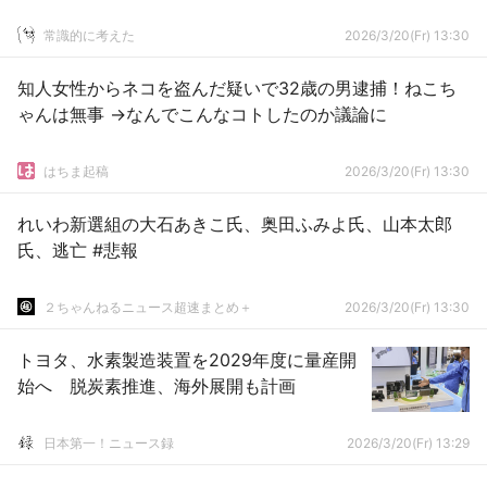
常識的に考えた
2026/3/20(Fr) 13:30
知人女性からネコを盗んだ疑いで32歳の男逮捕！ねこち
ゃんは無事 →なんでこんなコトしたのか議論に
はちま起稿
2026/3/20(Fr) 13:30
れいわ新選組の大石あきこ氏、奥田ふみよ氏、山本太郎
氏、逃亡 #悲報
２ちゃんねるニュース超速まとめ＋
2026/3/20(Fr) 13:30
トヨタ、水素製造装置を2029年度に量産開
始へ 脱炭素推進、海外展開も計画
日本第一！ニュース録
2026/3/20(Fr) 13:29