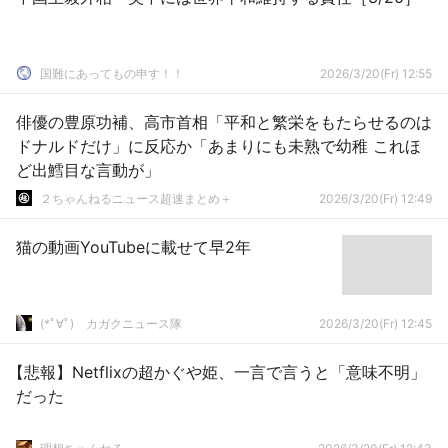
国難にあってもの申す！！
2026/3/20(Fr) 12:55
俳優の豊原功補、高市首相「平和と繁栄をもたらせるのは
ドナルドだけ」に反応か「あまりにも未熟で幼稚 これほ
ど出鱈目な言動が」
２ちゃんねるニュース超速まとめ＋
2026/3/20(Fr) 12:49
猫の動画YouTubeに載せて早2年
(*ﾟ∀ﾟ)ゞカガクニュース隊
2026/3/20(Fr) 12:45
【悲報】Netflixの超かぐや姫、一言で言うと「意味不明」
だった