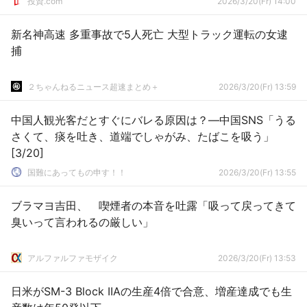
投資.com
2026/3/20(Fr) 14:00
新名神高速 多重事故で5人死亡 大型トラック運転の女逮
捕
２ちゃんねるニュース超速まとめ＋
2026/3/20(Fr) 13:59
中国人観光客だとすぐにバレる原因は？―中国SNS「うる
さくて、痰を吐き、道端でしゃがみ、たばこを吸う」
[3/20]
国難にあってもの申す！！
2026/3/20(Fr) 13:55
ブラマヨ吉田、 喫煙者の本音を吐露「吸って戻ってきて
臭いって言われるの厳しい」
アルファルファモザイク
2026/3/20(Fr) 13:53
日米がSM-3 Block IIAの生産4倍で合意、増産達成でも生