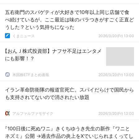
五右衛門のスパゲティが大好きで10年以上同じ店舗で食
べ続けているが、ここ最近は味のバラつきがすごく正直ど
うした？という気持ちになった
くまニュース
2026/3/20(Fr) 13:00
【おんＪ株式投資部】ナフサ不足はエンタメ
にも影響！？
米国株ETFまとめ速報
2026/3/20(Fr) 13:00
イラン革命防衛隊の報道官死亡。スパイだらけで国民から
も支持されてないので消されたい放題
アルファルファモザイク
2026/3/20(Fr) 13:00
『100日後に死ぬワニ』きくちゆうき先生の新作『ワニと
ネズミ』公開 →過去作品の炎上をXでいじられまくってし