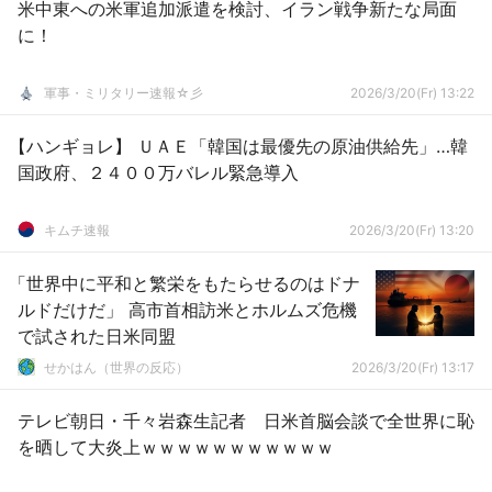
米中東への米軍追加派遣を検討、イラン戦争新たな局面
に！
軍事・ミリタリー速報☆彡
2026/3/20(Fr) 13:22
【ハンギョレ】 ＵＡＥ「韓国は最優先の原油供給先」…韓
国政府、２４００万バレル緊急導入
キムチ速報
2026/3/20(Fr) 13:20
「世界中に平和と繁栄をもたらせるのはドナ
ルドだけだ」 高市首相訪米とホルムズ危機
で試された日米同盟
せかはん（世界の反応）
2026/3/20(Fr) 13:17
テレビ朝日・千々岩森生記者 日米首脳会談で全世界に恥
を晒して大炎上ｗｗｗｗｗｗｗｗｗｗｗ