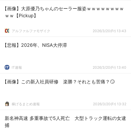
【画像】大原優乃ちゃんのセーラー服姿ｗｗｗｗｗｗｗｗ
ｗｗ【Pickup】
アルファルファモザイク
2026/3/20(Fr) 13:43
【悲報】2026年、NISA大停滞
IT速報
2026/3/20(Fr) 13:40
【画像】この新入社員研修 楽勝？それとも苦痛？🙄
稼げるまとめ速報
2026/3/20(Fr) 13:32
新名神高速 多重事故で5人死亡 大型トラック運転の女逮
捕