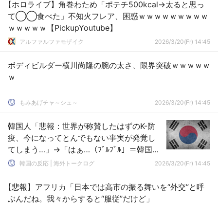
【ホロライブ】角巻わため「ポテチ500kcal→太ると思っ
て◯◯食べた」不知火フレア、困惑ｗｗｗｗｗｗｗｗｗ
ｗｗｗｗｗ【PickupYoutube】
アルファルファモザイク
2026/3/20(Fr) 14:45
ボディビルダー横川尚隆の腕の太さ、限界突破ｗｗｗｗｗ
ｗ
もみあげチャ～シュ～
2026/3/20(Fr) 14:45
韓国人「悲報：世界が称賛したはずのK-防
疫、今になってとんでもない事実が発覚し
てしまう…」→「はぁ…（ﾌﾞﾙﾌﾞﾙ」＝韓国の
反応
韓国の反応 | 海外トークログ
2026/3/20(Fr) 14:45
【悲報】アフリカ「日本では高市の振る舞いを“外交”と呼
ぶんだね。我々からすると“服従”だけど」