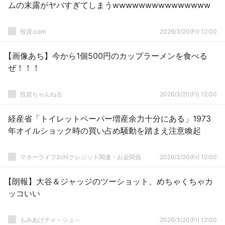
ムの末露がヤバすぎてしまうwwwwwwwwwwwwwww
投資.com
2026/3/20(Fr) 12:00
【画像あち】今から1個500円のカップラーメンを食べる
ぜ！！！
投資ちゃんねる
2026/3/20(Fr) 12:00
経産省「トイレットペーパー増産余力十分にある」1973
年オイルショック時の買い占め騒動を踏まえ注意喚起
マネーライフ2ch|クレジット関連・お金関係
2026/3/20(Fr) 12:00
【朗報】大谷＆ジャッジのツーショット、めちゃくちゃカ
ッコいい
もみあげチャ～シュ～
2026/3/20(Fr) 12:00