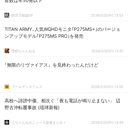
産数は年50発以下
航空万能論GF
2026/3/20(Fr) 13:53
TITAN ARMY､人気WQHDモニタ｢P275MS+｣のバージョ
ンアップモデル｢P275MS PRO｣を発売
理想ちゃんねる
2026/3/20(Fr) 13:51
『無限のリヴァイアス』を見終わったんだけど
ゴールデンタイムズ
2026/3/20(Fr) 13:50
高校へ誹謗中傷、相次ぐ「夜も電話が鳴り止まない」 辺
野古沖転覆事故 (琉球新報)
２ちゃんねるニュース超速まとめ＋
2026/3/20(Fr) 13:49