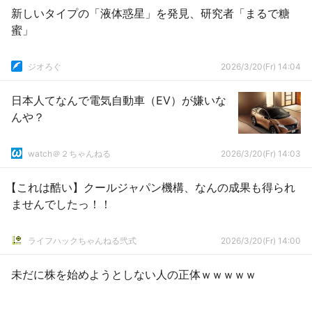
新しいタイプの「液体惑星」を発見、研究者「まるで糖
蜜」
ジオろぐ
2026/3/20(Fr) 14:04
日本人てなんで電気自動車（EV）が嫌いな
んや？
watch＠２ちゃんねる
2026/3/20(Fr) 14:03
【これは酷い】クールジャパン機構、なんの成果も得られ
ませんでしたっ！！
ライフハックちゃんねる弐式
2026/3/20(Fr) 14:00
未だに株を始めようとしない人の正体ｗｗｗｗｗ