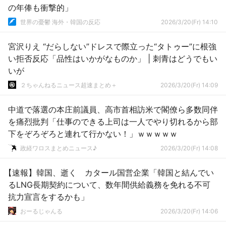
の年俸も衝撃的」
世界の憂鬱 海外・韓国の反応
2026/3/20(Fr) 14:10
宮沢りえ “だらしない”ドレスで際立った“タトゥー”に根強
い拒否反応「品性はいかがなものか」 | 刺青はどうでもい
いが
２ちゃんねるニュース超速まとめ＋
2026/3/20(Fr) 14:09
中道で落選の本庄前議員、高市首相訪米で閣僚ら多数同伴
を痛烈批判「仕事のできる上司は一人でやり切れるから部
下をぞろぞろと連れて行かない！」ｗｗｗｗｗ
政経ワロスまとめニュース♪
2026/3/20(Fr) 14:08
【速報】韓国、逝く カタール国営企業「韓国と結んでい
るLNG長期契約について、数年間供給義務を免れる不可
抗力宣言をするかも」
おーるじゃんる
2026/3/20(Fr) 14:06